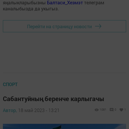
яңалыкларыбызны
Балтаси_Хезмэт
телеграм
каналыбызда да укыгыз.
Перейти на страницу новости
СПОРТ
Сабантуйның беренче карлыгачы
Автор,
18 май 2023 - 13:21
1081
0
1