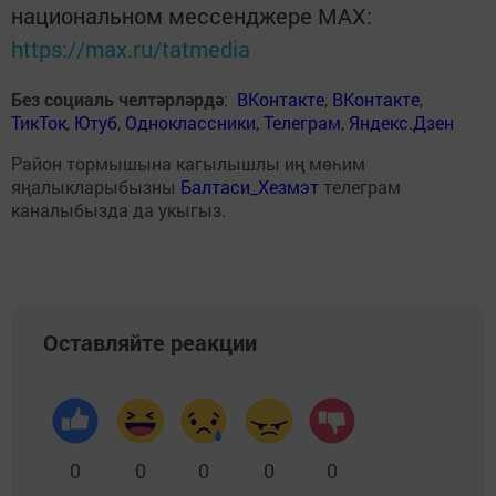
национальном мессенджере MАХ:
https://max.ru/tatmedia
Без социаль челтәрләрдә
:
ВКонтакте
,
ВКонтакте
,
ТикТок
,
Ютуб
,
Одноклассники
,
Телеграм
,
Яндекс.Дзен
Район тормышына кагылышлы иң мөһим
яңалыкларыбызны
Балтаси_Хезмэт
телеграм
каналыбызда да укыгыз.
Оставляйте реакции
0
0
0
0
0