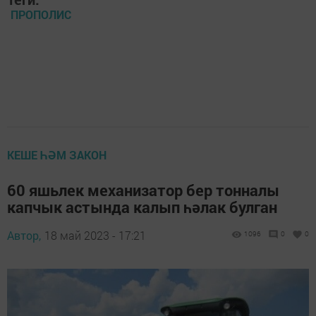
ПРОПОЛИС
КЕШЕ ҺӘМ ЗАКОН
60 яшьлек механизатор бер тонналы
капчык астында калып һәлак булган
Автор,
18 май 2023 - 17:21
1096
0
0