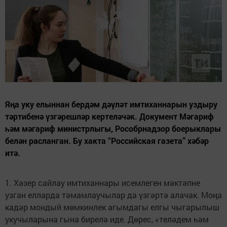
Яңа уку елыннан бердәм дәүләт имтиханнарын уздыру
тәртибенә үзгәрешләр кертеләчәк. Документ Мәгариф
һәм мәгариф министрлыгы, Рособрнадзор боерыклары
белән расланган. Бу хакта “Российская газета” хәбәр
итә.
1. Хәзер сайлау имтиханнары исемлеген мәктәпне
узган елларда тәмамлаучылар да үзгәртә алачак. Моңа
кадәр мондый мөмкинлек агымдагы елгы чыгарылыш
укучыларына гына бирелә иде. Дөрес, «теләдем һәм