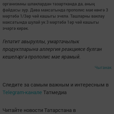
организмны шлаклардан тазартканда да, аның
файдасы зур. Дәва максатында прополис мае көнгә 3
мәртәбә 1/3әр чәй кашыгы эчелә. Ташларны ваклау
максатында шулай ук 3 мәртәбә 1әр чәй кашыгы
эчәргә кирәк.
Гепатит авыруллы, умартачылык
продуктларына аллергия реакциясе булган
кешеләргә прополис мае ярамый.
Чыганак
Следите за самым важным и интересным в
Telegram-канале
Татмедиа
Читайте новости Татарстана в