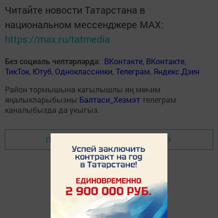
Читайте новости Татарстана в
национальном мессенджере MАХ:
https://max.ru/tatmedia
Без социаль челтәрләрдә
:
ВКонтакте
,
ВКонтакте
,
ТикТок
,
Ютуб
,
Одноклассники
,
Телеграм
,
Яндекс.Дзен
Район тормышына кагылышлы иң мөһим
яңалыкларыбызны
Балтаси_Хезмэт
телеграм
каналыбызда да укыгыз.
Перейти на страницу новости