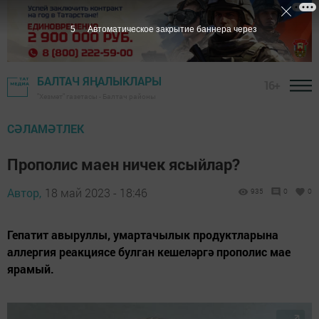
4
Автоматическое закрытие баннера через
БАЛТАЧ ЯҢАЛЫКЛАРЫ
16+
"Хезмәт" газетасы - Балтач районы
СӘЛАМӘТЛЕК
Прополис маен ничек ясыйлар?
Автор,
18 май 2023 - 18:46
935
0
0
Гепатит авыруллы, умартачылык продуктларына
аллергия реакциясе булган кешеләргә прополис мае
ярамый.