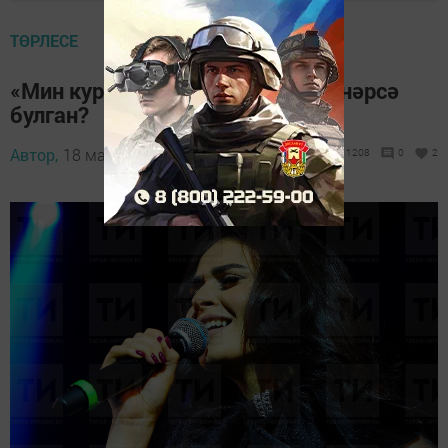
ТӨРЛЕСЕ
«Мин куркам»: Гөлназ Асаевага нәрсә
булган?
Автор,
18 май 2023 - 16:11
1208
0
2