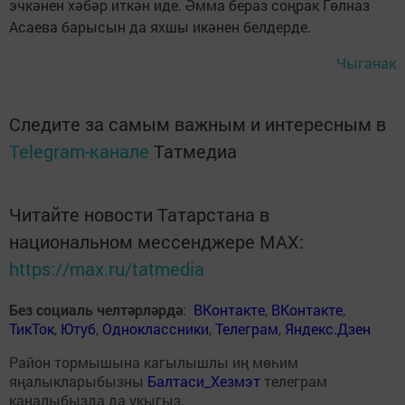
эчкәнен хәбәр иткән иде. Әмма бераз соңрак Гөлназ
Асаева барысын да яхшы икәнен белдерде.
Чыганак
Следите за самым важным и интересным в
Telegram-канале
Татмедиа
Читайте новости Татарстана в
национальном мессенджере MАХ:
https://max.ru/tatmedia
Без социаль челтәрләрдә
:
ВКонтакте
,
ВКонтакте
,
ТикТок
,
Ютуб
,
Одноклассники
,
Телеграм
,
Яндекс.Дзен
Район тормышына кагылышлы иң мөһим
яңалыкларыбызны
Балтаси_Хезмэт
телеграм
каналыбызда да укыгыз.