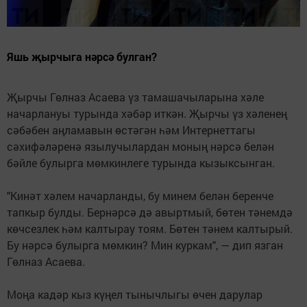
Яшь җырчыга нәрсә булган?
Җырчы Гөлназ Асаева үз тамашачыларына хәле
начарлануы турында хәбәр иткән. Җырчы үз хәленең
сәбәбен аңламавын өстәгән һәм Интернеттагы
сәхифәләренә язылучылардан моның нәрсә белән
бәйле булырга мөмкинлеге турында кызыксынган.
"Кинәт хәлем начарланды, бу минем белән беренче
тапкыр булды. Бернәрсә дә авыртмый, бөтен тәнемдә
көчсезлек һәм калтырау тоям. Бөтен тәнем калтырый.
Бу нәрсә булырга мөмкин? Мин куркам", — дип язган
Гөлназ Асаева.
Моңа кадәр кыз күңел тынычлыгы өчен дарулар