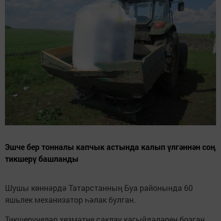
Эшче бер тонналы капчык астында калып үлгәннән соң
тикшерү башланды
Шушы көннәрдә Татарстанның Буа районында 60
яшьлек механизатор һәлак булган.
Тикшерүчеләр хезмәтне саклау кагыйдәләрен бозган