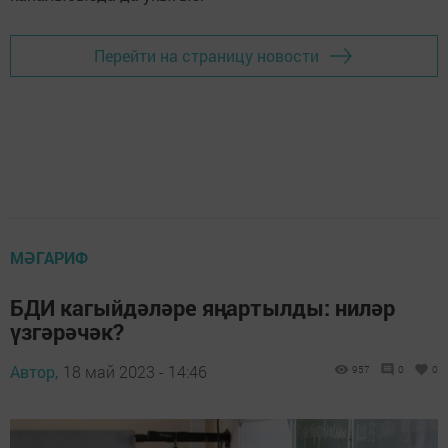
Перейти на страницу новости
МӘГАРИФ
БДИ кагыйдәләре яңартылды: ниләр
үзгәрәчәк?
Автор,
18 май 2023 - 14:46
957
0
0