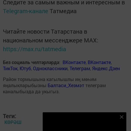
Следите за самым важным и интересным в
Telegram-канале
Татмедиа
Читайте новости Татарстана в
национальном мессенджере MАХ:
https://max.ru/tatmedia
Без социаль челтәрләрдә
:
ВКонтакте
,
ВКонтакте
,
ТикТок
,
Ютуб
,
Одноклассники
,
Телеграм
,
Яндекс.Дзен
Район тормышына кагылышлы иң мөһим
яңалыкларыбызны
Балтаси_Хезмэт
телеграм
каналыбызда да укыгыз.
Теги:
Безнең Яндекс Дзен каналына языл
КӨРӘШ
Подписаться