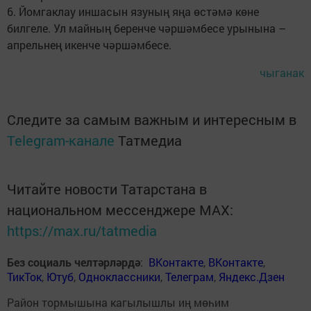
6. Йомгаклау иншасын язуның яңа өстәмә көне
билгеле. Ул майның беренче чәршәмбесе урынына –
апрельнең икенче чәршәмбесе.
чыганак
Следите за самым важным и интересным в
Telegram-канале
Татмедиа
Читайте новости Татарстана в
национальном мессенджере MАХ:
https://max.ru/tatmedia
Без социаль челтәрләрдә
:
ВКонтакте
,
ВКонтакте
,
ТикТок
,
Ютуб
,
Одноклассники
,
Телеграм
,
Яндекс.Дзен
Район тормышына кагылышлы иң мөһим