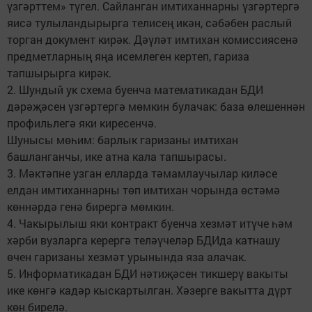
үзгәрттем» түгел. Сайланган имтиханнарны үзгәртергә
яисә тулыландырырга телисең икән, сәбәбен раслый
торган документ кирәк. Дәүләт имтихан комиссиясенә
предметларның яңа исемлеген кертеп, гариза
тапшырырга кирәк.
2. Шундый ук схема буенча математикадан БДИ
дәрәҗәсен үзгәртергә мөмкин булачак: база өлешеннән
профильлегә яки киресенчә.
Шунысы мөһим: барлык гаризаны имтихан
башланганчы, ике атна кала тапшырасы.
3. Мәктәпне узган елларда тәмамлаучылар киләсе
елдан имтиханнарны төп имтихан чорында өстәмә
көннәрдә генә бирергә мөмкин.
4. Чакырылыш яки контракт буенча хезмәт итүче һәм
хәрби вузларга керергә теләүчеләр БДИда катнашу
өчен гаризаны хезмәт урынында яза алачак.
5. Информатикадан БДИ нәтиҗәсен тикшерү вакыты
ике көнгә кадәр кыскартылган. Хәзерге вакытта дүрт
көн бирелә.