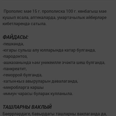
Прополис мае 15 г. прополиска 100 г. көнбагыш мае
кушып ясала, аптекаларда, умартачылык әйберләре
кибетләрендә сатыла.
ФАЙДАСЫ:
-пешкәндә,
-югары сулыш алу юлларында катар булганда,
-пародонтоз,
-ашказанында һәм уникеилле эчәктә шеш булганда,
-панкреатит,
-геморрой булганда,
-хатын-кыз авыруларын дәвалаганда,
-микробларга каршы
-иммун чарасы буларак кулланыла.
ТАШЛАРНЫ ВАКЛЫЙ
Бөеррләрдәге, бавырдагы ташларны ваклаганда да,