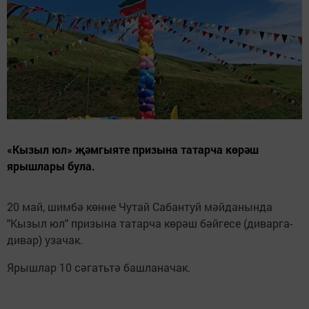
«Кызыл юл» җәмгыяте призына татарча көрәш
ярышлары була.
20 май, шимбә көнне Чутай Сабантуй мәйданында
"Кызыл юл" призына татарча көрәш бәйгесе (диварга-
дивар) узачак.
Ярышлар 10 сәгатьтә башланачак.