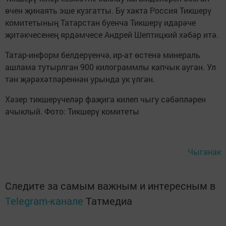
өчен җинаять эше кузгатты. Бу хакта Россия Тикшерү
комитетының Татарстан буенча Тикшерү идарәче
җитәкчесенең ярдәмчесе Андрей Шептицкий хәбәр итә.
Татар-информ белдерүенчә, ир-ат өстенә минераль
ашлама тутырлган 900 килограммлы капчык ауган. Ул
тән җәрәхәтләреннән урында ук үлгән.
Хәзер тикшерүчеләр фаҗига килеп чыгу сәбәпләрен
ачыклый. Фото: Тикшерү комитеты
Чыганак
Следите за самым важным и интересным в
Telegram-канале
Татмедиа