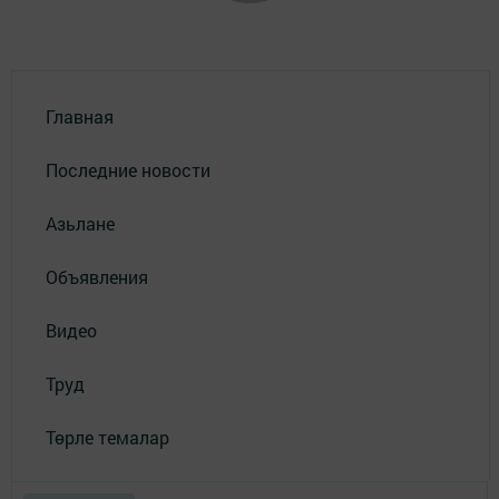
Главная
Последние новости
Азьлане
Объявления
Видео
Труд
Төрле темалар