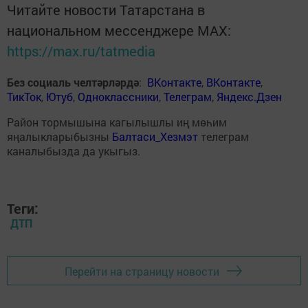
Читайте новости Татарстана в
национальном мессенджере MАХ:
https://max.ru/tatmedia
Без социаль челтәрләрдә
:
ВКонтакте
,
ВКонтакте
,
ТикТок
,
Ютуб
,
Одноклассники
,
Телеграм
,
Яндекс.Дзен
Район тормышына кагылышлы иң мөһим
яңалыкларыбызны
Балтаси_Хезмэт
телеграм
каналыбызда да укыгыз.
Теги:
ДТП
Перейти на страницу новости