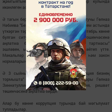
җәмгыятьнең яхшы якка үзгәрүен алар кулында
икәнлеген ассызыклады.
Ә тагын бер сыйныфта узган чарада укытучы Гөлназ
Нәбиева "Без коррупциягэ каршы" дигән исем астында
үткәргән тәрбия сәгатендә балаларга 1 сентябрь көнне
булган ситуация аркылы "коррупция" тошенчәсенә
аңлатма бирде. Мәктәптә "Ышаныч тартмасы"
эшләвен, ышаныч телефоны турында әйтеп үтте.
Мәкальләр аркылы, тормыштагы әхлак һәм закон
нормаларын аңлатты.
Ә 3 сыйныф укучылары белән "Коррупция безнең
тормышта" дигән чара үтте. Укытучылары Гөлназ
Зиннәтуллина әкият аркылы коррупция, ришвәт
төшенчәсенә аңлатма бирде.
Алар бу көнне коррупция турында бай мәгълүмат
тупладылар.