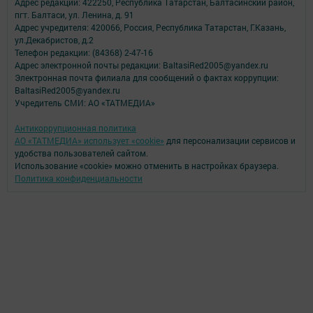
Адрес редакции: 422250, Республика Татарстан, Балтасинский район,
пгт. Балтаси, ул. Ленина, д. 91
Адрес учредителя: 420066, Россия, Республика Татарстан, Г.Казань,
ул.Декабристов, д.2
Телефон редакции: (84368) 2-47-16
Адрес электронной почты редакции: BaltasiRed2005@yandex.ru
Электронная почта филиала для сообщений о фактах коррупции:
BaltasiRed2005@yandex.ru
Учредитель СМИ: АО «ТАТМЕДИА»
Антикоррупционная политика
АО «ТАТМЕДИА» использует «cookie»
для персонализации сервисов и
удобства пользователей сайтом.
Использование «cookie» можно отменить в настройках браузера.
Политика конфиденциальности