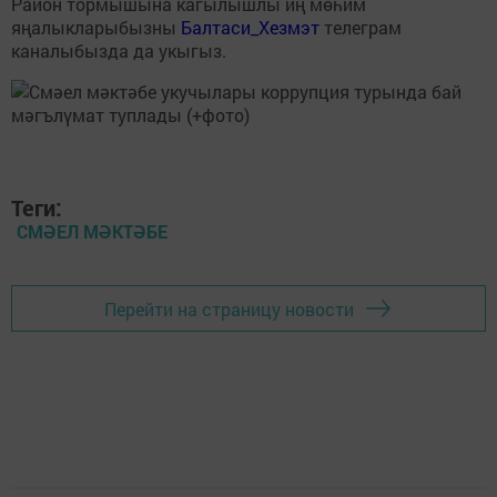
Район тормышына кагылышлы иң мөһим
яңалыкларыбызны
Балтаси_Хезмэт
телеграм
каналыбызда да укыгыз.
Теги:
СМӘЕЛ МӘКТӘБЕ
Перейти на страницу новости