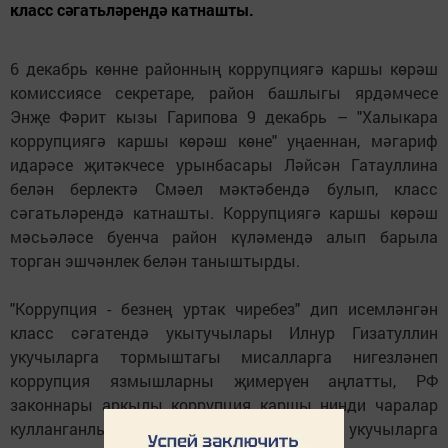
класс сәгатьләрендә катнашты.
6 декабрь көнне районның коррупциягә каршы көрәш
комиссиясе секретаре, район башлыгы ярдәмчесе
Энҗе Фәрит кызы Гарипова 9 декабрь – "Халыкара
коррупциягә каршы көрәш көне" уңаеннан, мәгариф
идарәсе җитәкчесе урынбасары Ләйсән Гатауллина
белән берлектә Смәел мәктәбендә булып, класс
сәгатьләрендә катнашты. Коррупциягә каршы көрәш
мәсьәләсе буенча район күләмендә алып барыла
торган эшчәнлек белән таныштырды.
"Коррупция - безнең уртак чиребез" дип исемләнгән
класс сәгатендә укытучылары Илнур Гизатуллин
укучыларга тормыштагы мисалларга нигезләнеп
коррупция язмышларны җимерүен аңлатты, РФ
законнары аркылы коррупция каршы нинди чаралар
кулланганлыгын әйтте. Шулай ук укучыларга