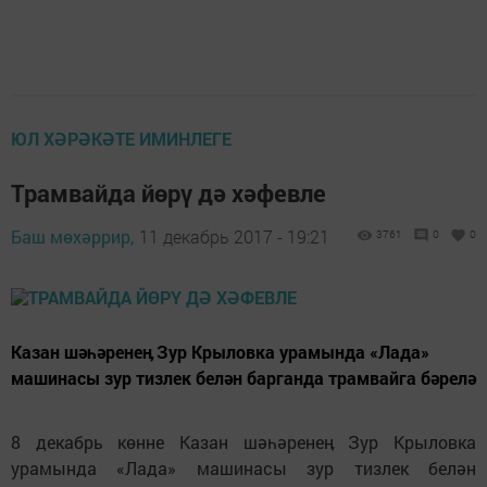
ЮЛ ХӘРӘКӘТЕ ИМИНЛЕГЕ
Трамвайда йөрү дә хәфевле
Баш мөхәррир,
11 декабрь 2017 - 19:21
3761
0
0
Казан шәһәренеӊ Зур Крыловка урамында «Лада»
машинасы зур тизлек белән барганда трамвайга бәрелә
8 декабрь көнне Казан шәһәренеӊ Зур Крыловка
урамында «Лада» машинасы зур тизлек белән