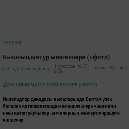
ТӨРЛЕСЕ
Кышның матур мизгелләре (+фото)
11 декабрь 2017 -
Гөлзидә Газизуллина,
3693
0
1
18:36
Инвалидлар декадасы кысаларында Балтач үзәк
балалар китапханәсендә мөмкинлекләре чикләнгән
нәни китап укучылар һәм аларның әниләре очрашуга
килделәр