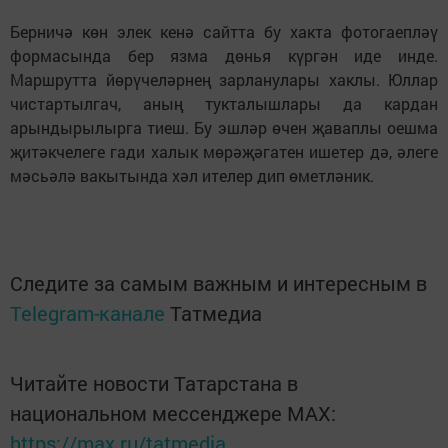
Берничә көн элек кенә сайтта бу хакта фотогаепләү
формасында бер язма дөнья күргән иде инде.
Маршрутта йөрүчеләрнең зарланулары хаклы. Юллар
чистартылгач, аның тукталышлары да кардан
арындырылырга тиеш. Бу эшләр өчен җаваплы оешма
җитәкчелеге гади халык мөрәҗәгатен ишетер дә, әлеге
мәсьәлә вакытында хәл ителер дип өметләник.
Следите за самым важным и интересным в
Telegram-канале
Татмедиа
Читайте новости Татарстана в
национальном мессенджере MАХ:
https://max.ru/tatmedia