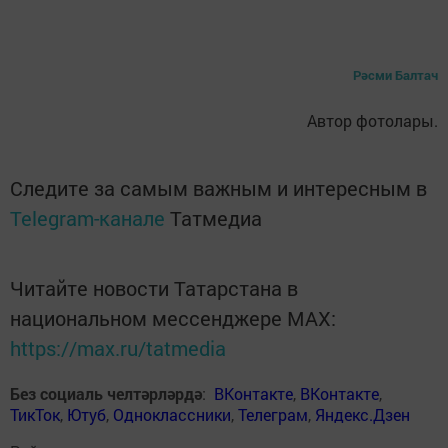
Рәсми Балтач
Автор фотолары.
Следите за самым важным и интересным в
Telegram-канале
Татмедиа
Читайте новости Татарстана в
национальном мессенджере MАХ:
https://max.ru/tatmedia
Без социаль челтәрләрдә
:
ВКонтакте
,
ВКонтакте
,
ТикТок
,
Ютуб
,
Одноклассники
,
Телеграм
,
Яндекс.Дзен