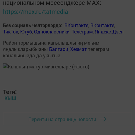
национальном мессенджере MАХ:
https://max.ru/tatmedia
Без социаль челтәрләрдә
:
ВКонтакте
,
ВКонтакте
,
ТикТок
,
Ютуб
,
Одноклассники
,
Телеграм
,
Яндекс.Дзен
Район тормышына кагылышлы иң мөһим
яңалыкларыбызны
Балтаси_Хезмэт
телеграм
каналыбызда да укыгыз.
Теги:
КЫШ
Перейти на страницу новости