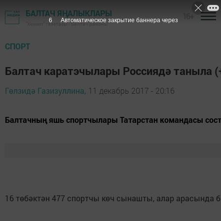
БАЛТАЧ ЯҢАЛЫКЛАРЫ
16+
5
Автоматическое закрытие баннера через
"Хезмәт" газетасы - Балтач районы
СПОРТ
Балтач каратэчылары Россиядә таныла 
Гөлзидә Газизуллина,
11 декабрь 2017 - 20:16
Балтачның яшь спортчылары Татарстан командасы соста
16 төбәктән 477 спортчы көч сынашты, алар арасында б