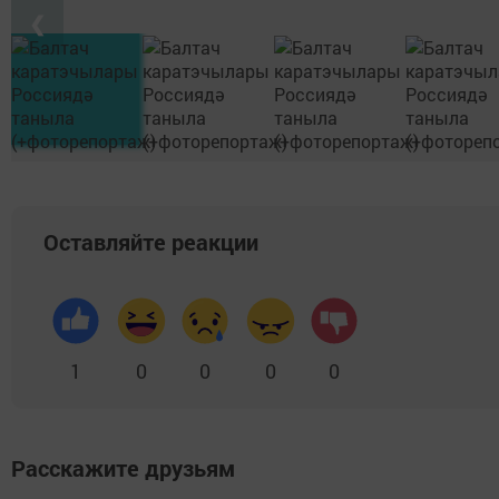
❮
Оставляйте реакции
1
0
0
0
0
Расскажите друзьям