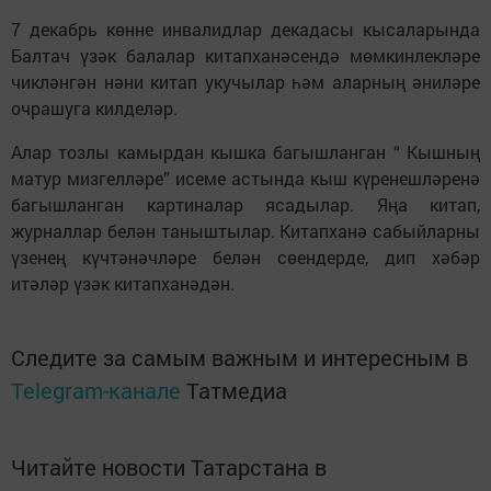
7 декабрь көнне инвалидлар декадасы кысаларында
Балтач үзәк балалар китапханәсендә мөмкинлекләре
чикләнгән нәни китап укучылар һәм аларның әниләре
очрашуга килделәр.
Алар тозлы камырдан кышка багышланган “ Кышның
матур мизгелләре” исеме астында кыш күренешләренә
багышланган картиналар ясадылар. Яңа китап,
журналлар белән таныштылар. Китапханә сабыйларны
үзенең күчтәнәчләре белән сөендерде, дип хәбәр
итәләр үзәк китапханәдән.
Следите за самым важным и интересным в
Telegram-канале
Татмедиа
Читайте новости Татарстана в