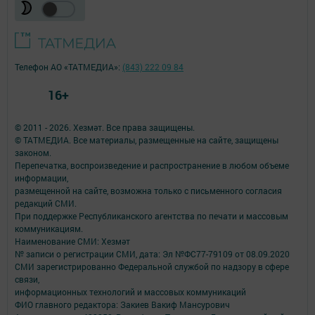
Телефон АО «ТАТМЕДИА»:
(843) 222 09 84
16+
© 2011 - 2026. Хезмәт. Все права защищены.
© ТАТМЕДИА. Все материалы, размещенные на сайте, защищены
законом.
Перепечатка, воспроизведение и распространение в любом объеме
информации,
размещенной на сайте, возможна только с письменного согласия
редакций СМИ.
При поддержке Республиканского агентства по печати и массовым
коммуникациям.
Наименование СМИ: Хезмәт
№ записи о регистрации СМИ, дата: Эл №ФС77-79109 от 08.09.2020
СМИ зарегистрированно Федеральной службой по надзору в сфере
связи,
информационных технологий и массовых коммуникаций
ФИО главного редактора: Закиев Вакиф Мансурович