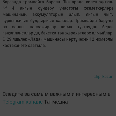
барганда трамвайга бәрелә. Тиз арада килеп җиткән
№4 янгын сүндерү участогы хезмәткәрләре
машинаныӊ аккумуляторын алып, янгын чыгу
куркынычын булдырмый калалар. Трамвайда баручы
аз санлы пассажирлар кисәк туктаудан бераз
гәҗәпләнсәләр дә, бәхеткә тән җәрәхәтләре алмыйлар.
Ә 29 яшьлек «Лада» машинасы йөртүчесен 12 номерлы
хастаханәгә озатыла.
chp_kazan
Следите за самым важным и интересным в
Telegram-канале
Татмедиа