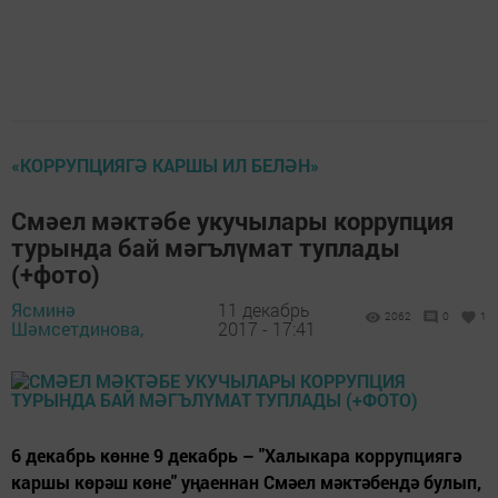
«КОРРУПЦИЯГӘ КАРШЫ ИЛ БЕЛӘН»
Смәел мәктәбе укучылары коррупция
турында бай мәгълүмат туплады
(+фото)
Ясминә
11 декабрь
2062
0
1
Шәмсетдинова,
2017 - 17:41
6 декабрь көнне 9 декабрь – "Халыкара коррупциягә
каршы көрәш көне" уңаеннан Смәел мәктәбендә булып,