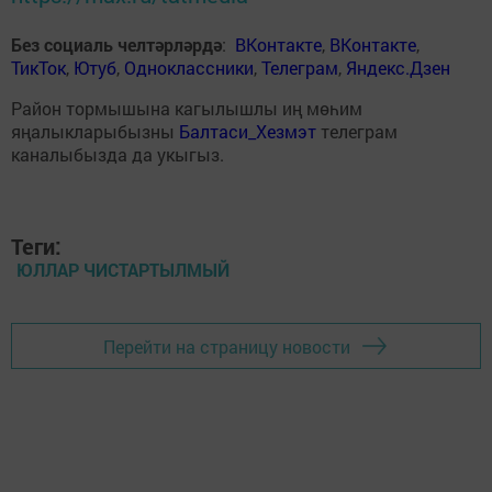
Без социаль челтәрләрдә
:
ВКонтакте
,
ВКонтакте
,
ТикТок
,
Ютуб
,
Одноклассники
,
Телеграм
,
Яндекс.Дзен
Район тормышына кагылышлы иң мөһим
яңалыкларыбызны
Балтаси_Хезмэт
телеграм
каналыбызда да укыгыз.
Теги:
ЮЛЛАР ЧИСТАРТЫЛМЫЙ
Перейти на страницу новости