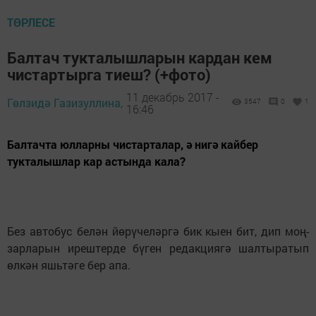
ТӨРЛЕСЕ
Балтач тукталышларын кардан кем
чистартырга тиеш? (+фото)
11 декабрь 2017 -
Гөлзидә Газизуллина,
3547
0
1
16:46
Балтачта юлларны чистарталар, ә нигә кайбер
тукталышлар кар астында кала?
Без автобус белән йөрүчеләргә бик кыен бит, дип моң-
зарларын ирештерде бүген редакциягә шалтыратып
өлкән яшьтәге бер апа.