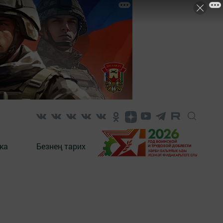
ка
Безнең тарих