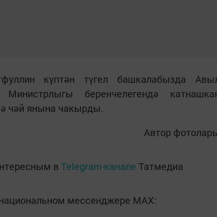
фуллин күптән түгел башкалабызда Авы
 Министрлыгы беренчелегендә катнашка
ә чәй янына чакырды.
Автор фотолар
интересным в
Telegram-канале
Татмедиа
в национальном мессенджере MАХ: