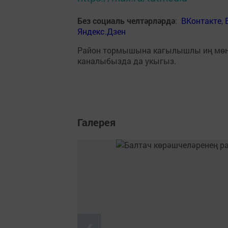
Без социаль челтәрләрдә
:
ВКонтакте
,
Яндекс.Дзен
Район тормышына кагылышлы иң мө
каналыбызда да укыгыз.
Галерея
❮