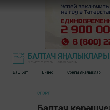
БАЛТАЧ ЯҢАЛЫКЛАРЫ
"Хезмәт" газетасы - Балтач районы
Баш бит
Видео
Соңгы яңалыклар
СПОРТ
Балтач көрәшче