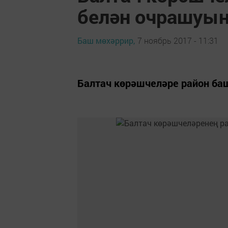
белән очрашуы
Баш мөхәррир,
7 ноябрь 2017 - 11:31
Балтач көрәшчеләре район б