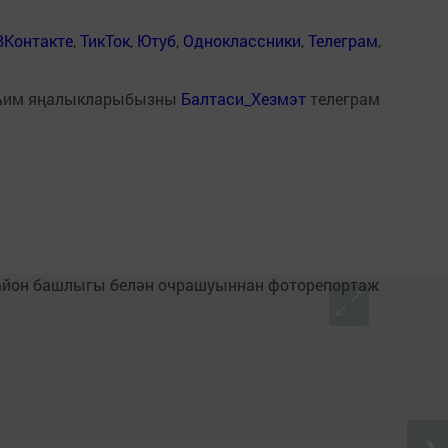
ВКонтакте
,
ТикТок
,
Ютуб
,
Одноклассники
,
Телеграм
,
һим яңалыкларыбызны
Балтаси_Хезмэт
телеграм
❯