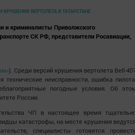
ли и криминалисты Приволжского
транспорте СК РФ, представители Росавиации,
рм»
). Среди версий крушения вертолета Bell-40
я технические неисправности, ошибка пилота
еблагоприятные погодные условия. Об это
итете России.
тельства ЧП в настоящее время тщательн
видцы катастрофы, на месте крушения ведутс
ательств, специалисты готовятся провест