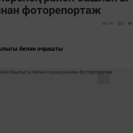
ннан фоторепортаж
3461
0
ашлыгы белән очрашты