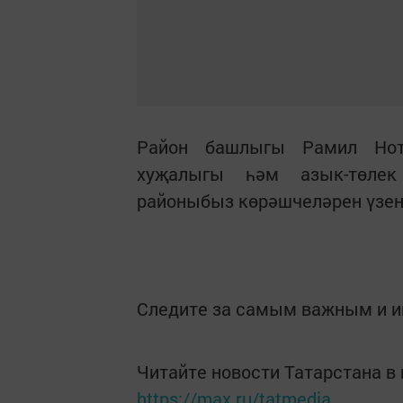
Район башлыгы Рамил Нот
хуҗалыгы һәм азык-төлек
районыбыз көрәшчеләрен үзен
Следите за самым важным и 
Читайте новости Татарстана 
https://max.ru/tatmedia