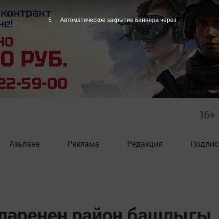
4
Автоматическое закрытие баннера через
16+
Азьлане
Реклама
Редакция
Подпис
ләренең район башлыгы