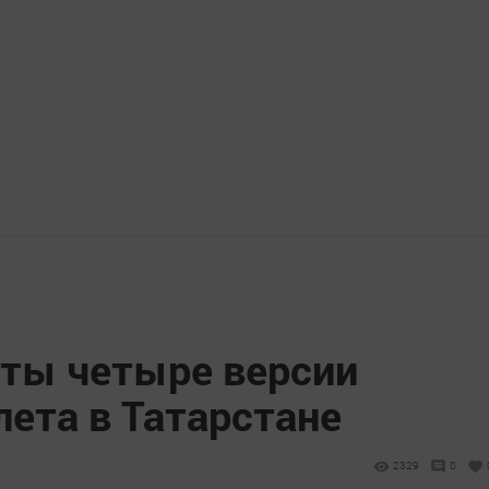
ты четыре версии
ета в Татарстане
2329
0