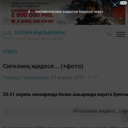
5
Автоматическое закрытие баннера через
БАЛТАЧ ЯҢАЛЫКЛАРЫ
16+
"Хезмәт" газетасы - Балтач районы
СПОРТ
Сигезнең җидесе... (+фото)
Гөлзидә Газизуллина,
27 апрель 2019 - 11:11
20-21 апрель көннәрендә Казан шәһәрендә каратэ буенча