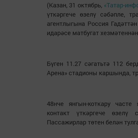
(Казан, 31 октябрь,
«Татар-инф
үткәргече өзелү сәбәпле, тр
агентлыгына Россия Гадәттә
идарәсе матбугат хезмәтеннән
Бүген 11.27 сәгатьтә 112 б
Арена» стадионы каршында, тр
48нче янгын-коткару часте 
контакт үткәргече өзелү 
Пассажирлар төтен белән тулга