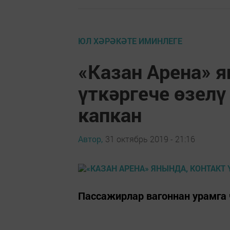
ЮЛ ХӘРӘКӘТЕ ИМИНЛЕГЕ
«Казан Арена» я
үткәргече өзелү
капкан
Автор,
31 октябрь 2019 - 21:16
Пассажирлар вагоннан урамга 