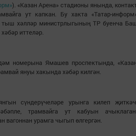
орм»
). «Казан Арена» стадионы янында, контак
амвайга ут капкан. Бу хакта «Татар-информ
н тыш хәлләр министрлыгының ТР буенча Ба
 хәбәр иттеләр.
ердәм номерына Ямашев проспектында, «Каза
амвай януы хакында хәбәр килгән.
янгын сүндерүчеләре урынга килеп җиткәч
сәбәпле, трамвайга ут кабуын ачыклаган
н вагоннан урамга чыгып өлгергән.