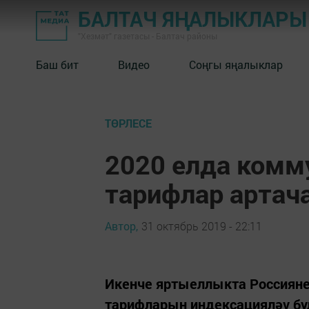
БАЛТАЧ ЯҢАЛЫКЛАРЫ
"Хезмәт" газетасы - Балтач районы
Баш бит
Видео
Соңгы яңалыклар
ТӨРЛЕСЕ
2020 елда комм
тарифлар артач
Автор,
31 октябрь 2019 - 22:11
Икенче яртыеллыкта Россияне
тарифларын индексацияләү бул