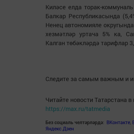
Киләсе елда торак-коммуналь
Балкар Республикасында (5,4
Ненец автономияле округында 
хезмәтләр уртача 5% ка, Са
Калган төбәкләрдә тарифлар 3,6
Следите за самым важным и 
Читайте новости Татарстана 
https://max.ru/tatmedia
Без социаль челтәрләрдә
:
ВКонтакте
,
Яндекс.Дзен