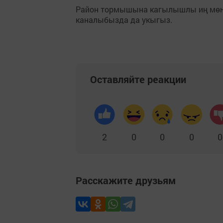
Район тормышына кагылышлы иң мө
каналыбызда да укыгыз.
Оставляйте реакции
2
0
0
0
0
Расскажите друзьям