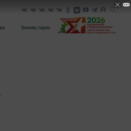
ка
Безнең тарих
2