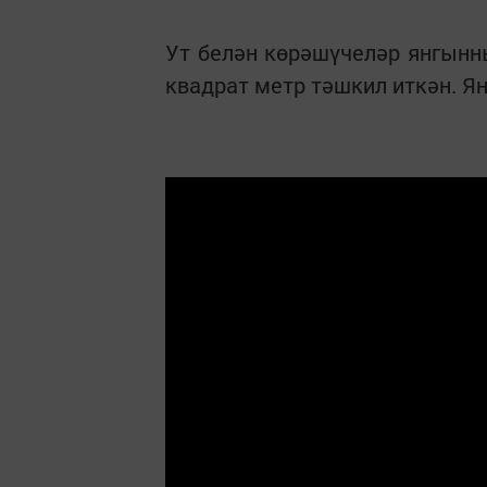
Ут белән көрәшүчеләр янгынн
квадрат метр тәшкил иткән. Я