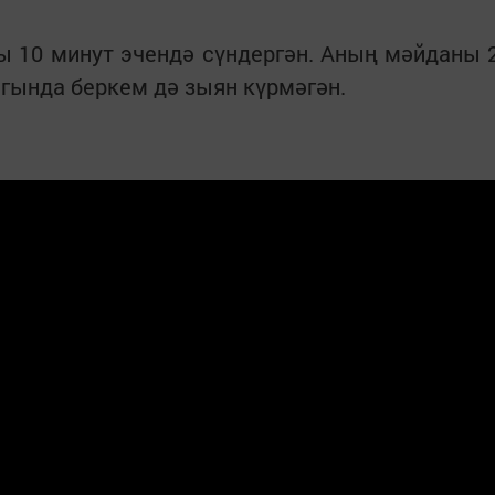
ы 10 минут эчендә сүндергән. Аның мәйданы 
нгында беркем дә зыян күрмәгән.