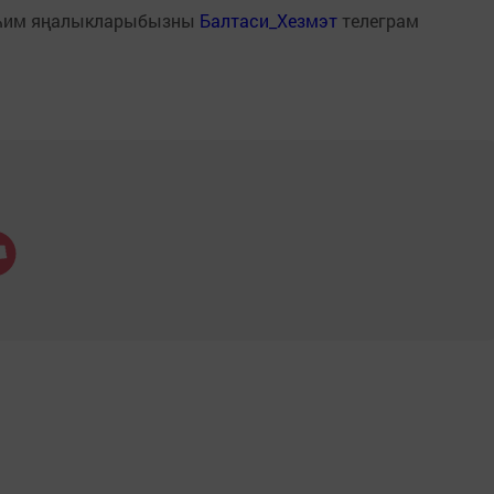
һим яңалыкларыбызны
Балтаси_Хезмэт
телеграм