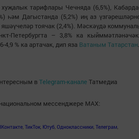
 хуҗалык тарифлары Чечняда (6,5%), Кабарда
%) һәм Дагыстанда (5,2%) иң аз үзгәрешләрн
яшәүчеләр тоячак (2,4%). Мәскәүдә коммунал
нкт-Петербургта – 3,8% ка кыйммәтләнәчәк
-4,9 % ка артачак, дип яза
Ватаным Татарстан
интересным в
Telegram-канале
Татмедиа
в национальном мессенджере MАХ:
ВКонтакте
,
ТикТок
,
Ютуб
,
Одноклассники
,
Телеграм
,