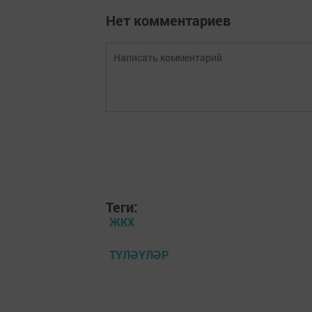
Нет комментариев
Теги:
ЖКХ
ТҮЛӘҮЛӘР