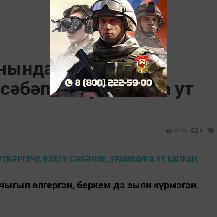
нында, контакт
 сәбәпле, трамвайга ут
3206
0
чыгып өлгергән, беркем дә зыян күрмәгән.