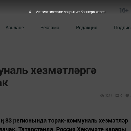
16+
3
Автоматическое закрытие баннера через
Азьлане
Реклама
Редакция
Подпис
уналь хезмәтләргә
ак
3211
0
ң 83 регионында торак-коммуналь хезмәтләр
ачак. Татарстанда, Россия Хөкүмәте карары