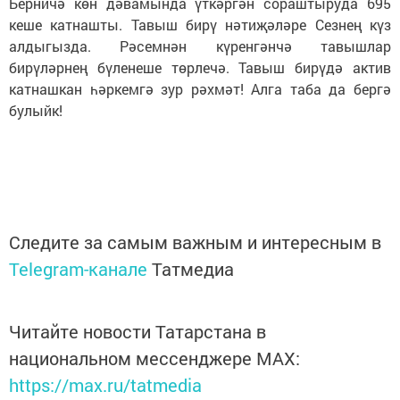
Берничә көн дәвамында үткәргән сораштыруда 695
кеше катнашты. Тавыш бирү нәтиҗәләре Сезнең күз
алдыгызда. Рәсемнән күренгәнчә тавышлар
бирүләрнең бүленеше төрлечә. Тавыш бирүдә актив
катнашкан һәркемгә зур рәхмәт! Алга таба да бергә
булыйк!
Следите за самым важным и интересным в
Telegram-канале
Татмедиа
Читайте новости Татарстана в
национальном мессенджере MАХ:
https://max.ru/tatmedia