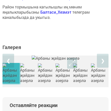
Район тормышына кагылышлы иң мөһим
яңалыкларыбызны
Балтаси_Хезмэт
телеграм
каналыбызда да укыгыз.
Галерея
❮
❯
Оставляйте реакции