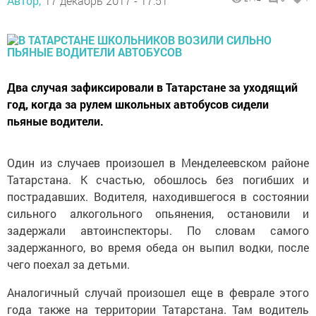
Автор,
17 декабрь 2017 - 17:51
Два случая зафиксировали в Татарстане за уходящий
год, когда за рулем школьных автобусов сидели
пьяные водители.
Один из случаев произошел в Менделеевском районе
Татарстана. К счастью, обошлось без погибших и
пострадавших. Водителя, находившегося в состоянии
сильного алкогольного опьянения, остановили и
задержали автоинспекторы. По словам самого
задержанного, во время обеда он выпил водки, после
чего поехал за детьми.
Аналогичный случай произошел еще в феврале этого
года также на территории Татарстана. Там водитель