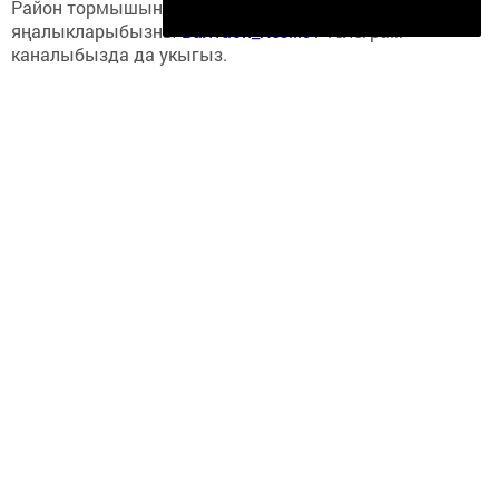
Подписаться
Район тормышына кагылышлы иң мөһим
яңалыкларыбызны
Балтаси_Хезмэт
телеграм
каналыбызда да укыгыз.
Теги:
СОРАУ-ҖАВАП
Перейти на страницу новости