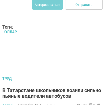
Отправить
Авторизоваться
Теги:
ЮЛЛАР
ТРУД
В Татарстане школьников возили сильно
пьяные водители автобусов
2714
0
1