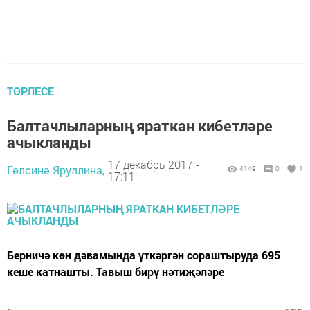
ТӨРЛЕСЕ
Балтачлыларның яраткан кибетләре
ачыкланды
17 декабрь 2017 -
Гөлсинә Яруллина,
4149
0
1
17:11
Берничә көн дәвамында үткәргән сораштыруда 695
кеше катнашты. Тавыш бирү нәтиҗәләре