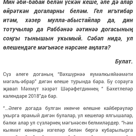
Мин әби-бабай белән үскән кеше, әле дә алар
өйрәткән догаларны беләм. Гел игътибар
итәм, хәзер мулла-абыстайлар да, дин
тотучылар да Раббәнәә әәтинәә догасының
соңгы тынышын укымый. Сәбәп нидә, ул
өлешендәге мәгънәсе нәрсәне аңлата?
Булат.
Сүз әлеге доганың “Вәхшүрнәә яумәлкыяйәәмәти
мәгәль-әбрар” дигән өлеше турында бара. Бу сорауга
җавап Мәхмүт хәзрәт Шәрәфетдиннең “ Бәхетлеләр
календаре 2018”дә бар.
“...Әлеге догада булган икенче өлешне кайберәүләр
укырга ярамый дигән булалар, ул кешеләр ялгышалар,
бәлки алар ул сүзләрнең мәгънәсен белмиләрдер. “Һәм
кыямәт көнендә изгеләр белән бергә кубарылырга