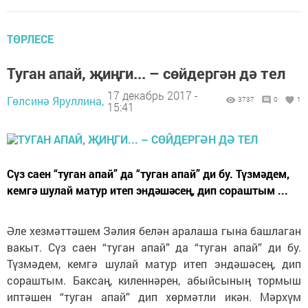
ТӨРЛЕСЕ
Туган апай, җиңги... – сөйдергән дә тел
17 декабрь 2017 -
Гөлсинә Яруллина,
3737
0
1
15:41
Сүз саен “туган апай” да “туган апай” ди бу. Түзмәдем,
кемгә шулай матур итеп эндәшәсең, дип сораштым ...
Әле хезмәттәшем Зәлия белән аралаша гына башлаган
вакыт. Сүз саен “туган апай” да “туган апай” ди бу.
Түзмәдем, кемгә шулай матур итеп эндәшәсең, дип
сораштым. Баксаң, киленнәрен, абыйсының тормыш
иптәшен “туган апай” дип хөрмәтли икән. Мәрхүм