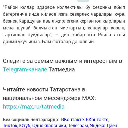
“Район юллар идарәсе коллективы бу сезонны ябып
бетергәнче инде киләсе язга хәзерлек чаралары күрә,
безнең Карадуган авыл җирлегенә кергән юл кырларын
менә шулай балчыктан чистартып, канаулар казып,
тәртипләп куйдылар”, – дип хәбәр итә Раилә атлы
даими укучыбыз. Һәм фотолар да юллый.
Следите за самым важным и интересным в
Telegram-канале
Татмедиа
Читайте новости Татарстана в
национальном мессенджере MАХ:
https://max.ru/tatmedia
Без социаль челтәрләрдә
:
ВКонтакте
,
ВКонтакте
,
ТикТок
,
Ютуб
,
Одноклассники
,
Телеграм
,
Яндекс.Дзен