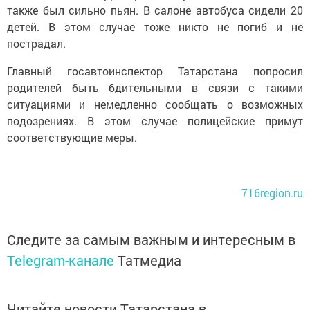
также был сильно пьян. В салоне автобуса сидели 20
детей. В этом случае тоже никто не погиб и не
пострадал.
Главный госавтоинспектор Татарстана попросил
родителей быть бдительными в связи с такими
ситуациями и немедленно сообщать о возможных
подозрениях. В этом случае полицейские примут
соответствующие меры.
716region.ru
Следите за самым важным и интересным в
Telegram-канале
Татмедиа
Читайте новости Татарстана в