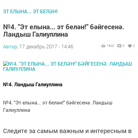
ЭТ ЕЛЫНА... ЭТ БЕЛӘН!
№4. "Эт елына... эт белән!" бәйгесенә.
Ландыш Галиуллина
Автор,
17 декабрь 2017 - 14:46
1520
0
2
№4. Ландыш Галиуллина
№4. "Эт елына... эт белән!" бәйгесенә. Ландыш
Галиуллина
Следите за самым важным и интересным в