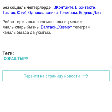
Без социаль челтәрләрдә
:
ВКонтакте
,
ВКонтакте
,
ТикТок
,
Ютуб
,
Одноклассники
,
Телеграм
,
Яндекс.Дзен
Район тормышына кагылышлы иң мөһим
яңалыкларыбызны
Балтаси_Хезмэт
телеграм
каналыбызда да укыгыз.
Теги:
СОРАШТЫРУ
Перейти на страницу новости