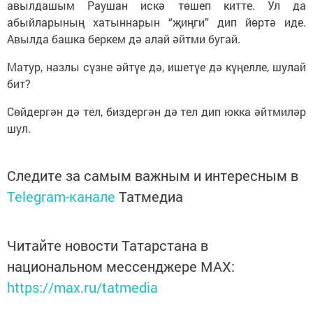
авылдашым Раушан искә төшеп китте. Ул да
абыйларының хатыннарын “җиңги” дип йөртә иде.
Авылда башка беркем дә алай әйтми бугай.
Матур, назлы сүзне әйтүе дә, ишетүе дә күңелле, шулай
бит?
Сөйдергән дә тел, биздергән дә тел дип юкка әйтмиләр
шул.
Следите за самым важным и интересным в
Telegram-канале
Татмедиа
Читайте новости Татарстана в
национальном мессенджере MАХ:
https://max.ru/tatmedia