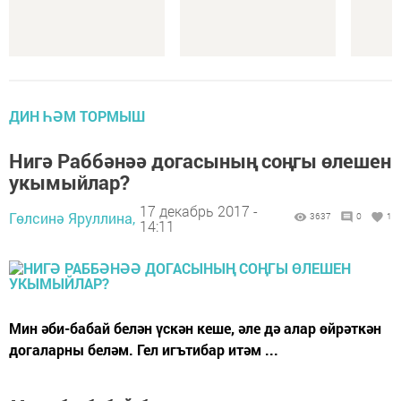
ДИН ҺӘМ ТОРМЫШ
Нигә Раббәнәә догасының соңгы өлешен
укымыйлар?
17 декабрь 2017 -
Гөлсинә Яруллина,
3637
0
1
14:11
Мин әби-бабай белән үскән кеше, әле дә алар өйрәткән
догаларны беләм. Гел игътибар итәм ...