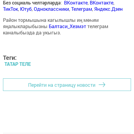
Без социаль челтәрләрдә
:
ВКонтакте
,
ВКонтакте
,
ТикТок
,
Ютуб
,
Одноклассники
,
Телеграм
,
Яндекс.Дзен
Район тормышына кагылышлы иң мөһим
яңалыкларыбызны
Балтаси_Хезмэт
телеграм
каналыбызда да укыгыз.
Теги:
ТАТАР ТЕЛЕ
Перейти на страницу новости