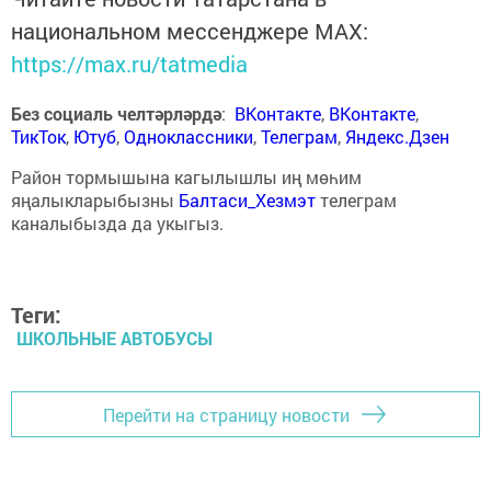
национальном мессенджере MАХ:
https://max.ru/tatmedia
Без социаль челтәрләрдә
:
ВКонтакте
,
ВКонтакте
,
ТикТок
,
Ютуб
,
Одноклассники
,
Телеграм
,
Яндекс.Дзен
Район тормышына кагылышлы иң мөһим
яңалыкларыбызны
Балтаси_Хезмэт
телеграм
каналыбызда да укыгыз.
Теги:
ШКОЛЬНЫЕ АВТОБУСЫ
Перейти на страницу новости