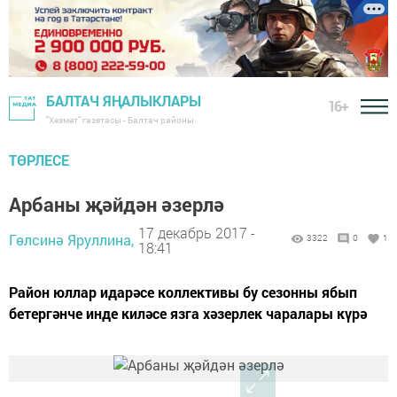
БАЛТАЧ ЯҢАЛЫКЛАРЫ
16+
"Хезмәт" газетасы - Балтач районы
ТӨРЛЕСЕ
Арбаны җәйдән әзерлә
17 декабрь 2017 -
Гөлсинә Яруллина,
3322
0
1
18:41
Район юллар идарәсе коллективы бу сезонны ябып
бетергәнче инде киләсе язга хәзерлек чаралары күрә