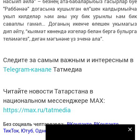
насыйп әйлә" – безнең ата-бабаларыбыз гасырлар буе
"Раббәнәә" догасына кушылган өл”шен калдырмыйча
укып килделәр һәм аны уку бик урынлы һәм бик
саваплы гамәл... Доганың икенче өлешен укымагыз
дип әйтү, “кыямәт көнендә изгеләр белән бергә булырга
теләмәгез”, дигән мәгънәне үз эченә ала”.
Следите за самым важным и интересным в
Telegram-канале
Татмедиа
Читайте новости Татарстана в
национальном мессенджере MАХ:
https://max.ru/tatmedia
Без социаль челтәрләрдә
:
ВКонтакте
,
ВКонтакте
,
ТикТок
,
Ютуб
,
Одноклассники
,
Телеграм
,
Яндекс.Дзен
Безнең Яндекс Дзен каналына языл