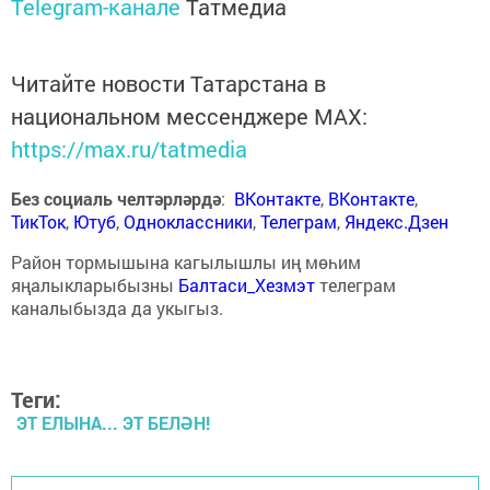
Telegram-канале
Татмедиа
Читайте новости Татарстана в
национальном мессенджере MАХ:
https://max.ru/tatmedia
Без социаль челтәрләрдә
:
ВКонтакте
,
ВКонтакте
,
ТикТок
,
Ютуб
,
Одноклассники
,
Телеграм
,
Яндекс.Дзен
Район тормышына кагылышлы иң мөһим
яңалыкларыбызны
Балтаси_Хезмэт
телеграм
каналыбызда да укыгыз.
Теги:
ЭТ ЕЛЫНА... ЭТ БЕЛӘН!