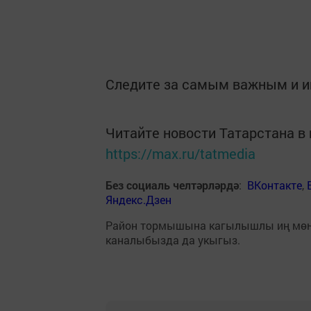
Следите за самым важным и 
Читайте новости Татарстана 
https://max.ru/tatmedia
Без социаль челтәрләрдә
:
ВКонтакте
,
Яндекс.Дзен
Район тормышына кагылышлы иң мө
каналыбызда да укыгыз.