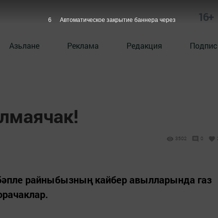
16+
5
Автоматическое закрытие баннера через
Азьлане
Реклама
Редакция
Подпис
улмаячак!
3502
0
бәпле райныбызның кайбер авылларында газ
орачаклар.