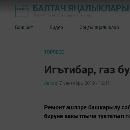
БАЛТАЧ ЯҢАЛЫКЛАРЫ
"Хезмәт" газетасы - Балтач районы
Баш бит
Видео
Соңгы яңалыклар
ТӨРЛЕСЕ
Игътибар, газ б
Автор,
7 сентябрь 2019 - 12:41
Ремонт эшләре башкарылу сә
бирүне вакытлыча туктатып т