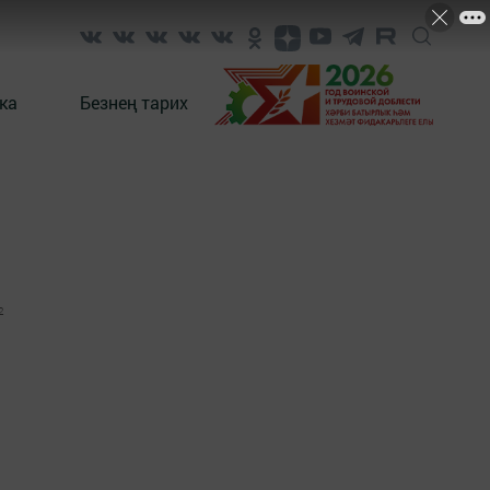
ка
Безнең тарих
2