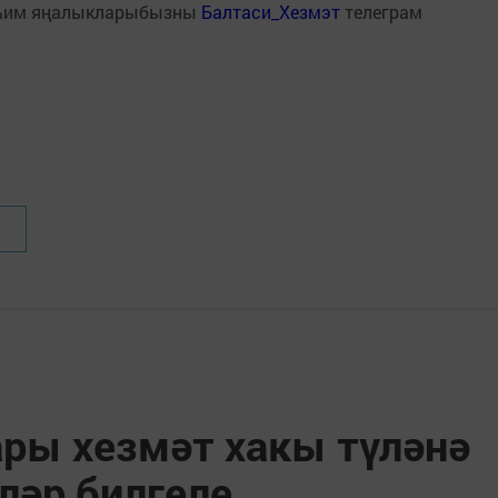
һим яңалыкларыбызны
Балтаси_Хезмэт
телеграм
ары хезмәт хакы түләнә
ләр билгеле