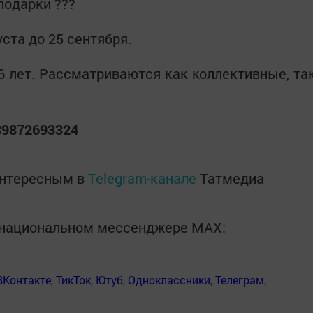
подарки ???
уста до 25 сентября.
16 лет. Рассматриваются как коллективные, та
89872693324
интересным в
Telegram-канале
Татмедиа
в национальном мессенджере MАХ:
ВКонтакте
,
ТикТок
,
Ютуб
,
Одноклассники
,
Телеграм
,