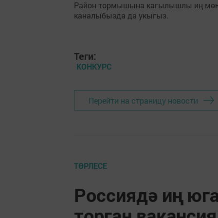
Район тормышына кагылышлы иң мө
каналыбызда да укыгыз.
Теги:
КОНКУРС
Перейти на страницу новости
ТӨРЛЕСЕ
Россиядә иң юг
торган вакансия