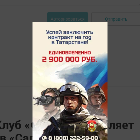
Отправить
Авторизоваться
луб «Факел» объявляет
ов «Салют»?