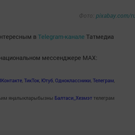
Фото:
pixabay.com/r
интересным в
Telegram-канале
Татмедиа
в национальном мессенджере MАХ:
ВКонтакте
,
ТикТок
,
Ютуб
,
Одноклассники
,
Телеграм
,
һим яңалыкларыбызны
Балтаси_Хезмэт
телеграм