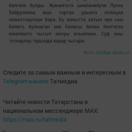
билгеле булды. Җинаятьтә шикләнелүче Луиза
Хәйруллина яши торган урынга полиция
хезмәткәрләре бара. Бу вакытта хатын ире һәм
балигъ булмаган ике баласы белән билгесез
юнәлештә чыгып качуы ачыклана. Суд аны
тоткарлау турында карар чыгара.
Фото:
kiziltan.rbsmi.ru
Следите за самым важным и интересным в
Telegram-канале
Татмедиа
Читайте новости Татарстана в
национальном мессенджере MАХ:
https://max.ru/tatmedia