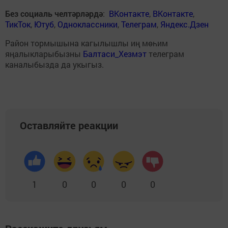
Без социаль челтәрләрдә
:
ВКонтакте
,
ВКонтакте
,
ТикТок
,
Ютуб
,
Одноклассники
,
Телеграм
,
Яндекс.Дзен
Район тормышына кагылышлы иң мөһим
яңалыкларыбызны
Балтаси_Хезмэт
телеграм
каналыбызда да укыгыз.
Оставляйте реакции
1
0
0
0
0