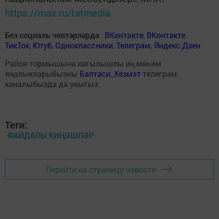
https://max.ru/tatmedia
Без социаль челтәрләрдә
:
ВКонтакте
,
ВКонтакте
,
ТикТок
,
Ютуб
,
Одноклассники
,
Телеграм
,
Яндекс.Дзен
Район тормышына кагылышлы иң мөһим
яңалыкларыбызны
Балтаси_Хезмэт
телеграм
каналыбызда да укыгыз.
Теги:
ФАЙДАЛЫ КИҢӘШЛӘР
Перейти на страницу новости