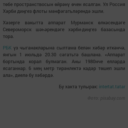
төбе пространствосын өйрәнү өчен ясалган. Ул Россия
Хәрби диңгез флоты мәнфәгатьләрендә эшли.
Хәзерге вакытта аппарат Мурманск өлкәсендәге
Североморск шәһәрендәге хәрби-диңгез базасында
тора.
РБК
үз чыганакларына сылтама белән хәбәр иткәнчә,
янгын 1 июльдә 20.30 сәгатьтә башлана. «Аппарат
бортында корал булмаган. Аны 1980нче елларда
ясаганнар. 6 мең метр тирәнлектә кадәр төшеп эшли
ала», диелә бу хәбәрдә.
Бу хакта тулырак:
intertat.tatar
Фото: pixabay.com