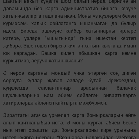
шактый вакыт күңелгә шом салып йөрде. Берничә ай
дәвамында бер кар­га административ бинага керүче
хатын-кызларга ташлана икән. Моны үз күзләрем белән
күр­мәсәм, халык сөйлә­гәнгә ышанмаган да булыр
идем. Биредә эшләүче кайбер хатыннарны ирләре
китерә, үзләре “ышыгында” гына ишектән кертеп
җибәрә. Эше төшеп бирегә килгән хатын- кызга да иман
юк каргадан. Башка килеп ябышкан карга кемне
куркытмас, аеруча хатын-кызны?
Ә нәрсә карганы мондый үчкә этәргән соң ди­гән
сорауга күпләр җавап эзләде бугай. Ирексездән,
күңелемдә сакланганнар арасыннан балачак
шуклыкларына һәм әбием сөйләгән риваятьләргә
хатирәләрдә әйләнеп кайтырга мәҗ­бүр­мен.
Зираттагы агачка үрмәләп карга йомыркаларын өйгә
алып кайтканыбыз истә. Ә моны күргән әбием безне
нык итеп орышты да, йомыркаларны кире урынына
илтеп куярга боерды. “Сез нәрсә, балакайлар, үзегезгә