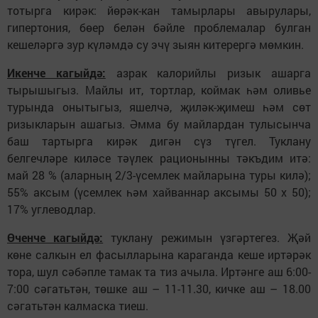
тотырга кирәк: йөрәк-кан тамырлары авырулары,
гипертония, бөер белән бәйле проблемалар булган
кешеләргә зур күләмдә су эчү зыян китерергә мөмкин.
Икенче кагыйдә:
азрак калорийлы ризык ашарга
тырышыгыз. Майлы ит, тортлар, коймак һәм оливье
турында онытыгыз, яшелчә, җиләк-җимеш һәм сөт
ризыкларын ашагыз. Әмма бу майлардан тулысынча
баш тартырга кирәк дигән сүз түгел. Туклану
белгечләре киләсе тәүлек рационынны тәкъдим итә:
май 28 % (аларның 2/3-үсемлек майларына туры килә);
55% аксым (үсемлек һәм хайваннар аксымы 50 х 50);
17% углеводлар.
Өченче кагыйдә:
туклану режимын үзгәртегез. Җәй
көне салкын ел фасылларына караганда кеше иртәрәк
тора, шул сәбәпле тамак та тиз ачыла. Иртәнге аш 6:00-
7:00 сәгатьтән, төшке аш – 11-11.30, кичке аш – 18.00
сәгатьтән калмаска тиеш.