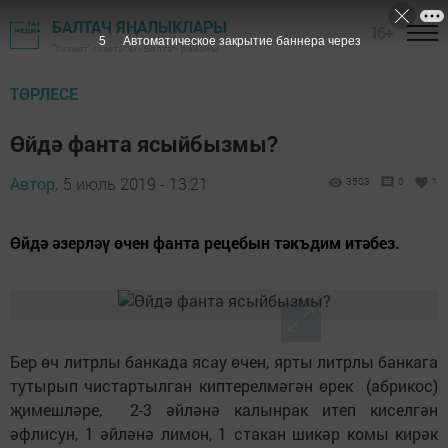
БАЛТАЧ ЯҢАЛЫКЛАРЫ
16+
4
Автоматическое закрытие баннера через
"Хезмәт" газетасы - Балтач районы
ТӨРЛЕСЕ
Өйдә фанта ясыйбызмы?
Автор,
5 июль 2019 - 13:21
3503
0
1
Өйдә әзерләү өчен фанта рецебын тәкъдим итәбез.
Бер өч литрлы банкада ясау өчен, ярты литрлы банкага
тутырып чистартылган киптерелмәгән өрек (абрикос)
җимешләре, 2-3 әйләнә калынрак итеп киселгән
әфлисун, 1 әйләнә лимон, 1 стакан шикәр комы кирәк