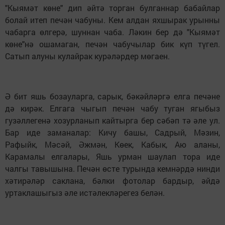
"Кыямәт көне" дип әйтә торган булганнар бабайлар
болай итеп печән чабуны. Кем алдан яхшырак урынны
чабарга өлгерә, шуннан чаба. Ләкин бер дә "Кыямәт
көне"нә ошамаган, печән чабучылар бик күп түгел.
Сатып алуны кулайрак курәләрдер мөгаен.
Ә бит яшь бозауларга, сарык, бәкәйләргә елга печәне
дә кирәк. Елгага чыгып печән чабу туган ягыбыз
гузәллегенә хозурланып кайтырга бер сәбәп тә әле ул.
Бар иде заманалар: Кичу башы, Садрый, Мәзин,
Рафыйк, Мәсәй, Әжмән, Көек, Кабык, Аю аланы,
Карамалы елгалары, Яшь урман шаулап тора иде
чалгы тавышына. Печән өсте турында кемнәрдә нинди
хәтирәләр саклана, бәлки фотолар бардыр, әйдә
уртаклашыгыз әле истәлекләрегез белән.