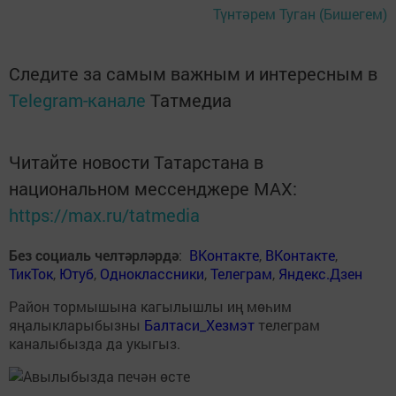
Түнтәрем Туган (Бишегем)
Следите за самым важным и интересным в
Telegram-канале
Татмедиа
Читайте новости Татарстана в
национальном мессенджере MАХ:
https://max.ru/tatmedia
Без социаль челтәрләрдә
:
ВКонтакте
,
ВКонтакте
,
ТикТок
,
Ютуб
,
Одноклассники
,
Телеграм
,
Яндекс.Дзен
Район тормышына кагылышлы иң мөһим
яңалыкларыбызны
Балтаси_Хезмэт
телеграм
каналыбызда да укыгыз.