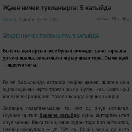
Җәен ничек тукланырга: 5 кагыйдә
Автор,
5 июль 2019 - 08:11
3224
0
2
Быелгы җәй артык эссе булып килмәде: һава торышы
уртача җылы, вакытлыча яңгыр явып тора. Әмма җәй
– яшелчә чагы.
Бу ел фасылында өстәлдә күбрәк җиңел, яшелчә һәм
җиләк-җимеш кертә торган аш-су булуы хас. Сезгә җәй
көне ничек рационны төзеү хакында берничә киңәш.
Эсседән газапланмасак та, күп су эчүе ихтимал.
Шуннан чыгып
беренче кагыйдә
: суны җитәрлек итеп
эчүе мөһим. Юкка гына, кеше судан тора дип әйтмиләр,
безнең мускуллар – ул 75% су. Ләкин моны да истә