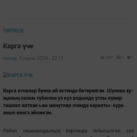
ТӨРЛЕСЕ
Карга үче
Автор,
4 июль 2019 - 22:11
3507
0
1
Карга атналар буена өй өс­тен­дә бөтерелгән. Шуннан ху­
җа­ның салам түбәсенә үз күз алдында утлы күмер
ташлап киткән һәм минутлар эчендә карал­ты- кура
янып көлгә әйләнгән.
Район оешмаларының берсендә юлыгылган хәл