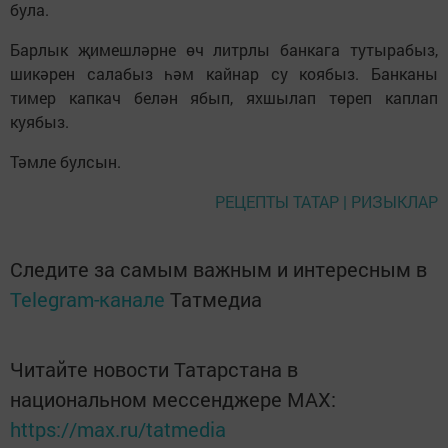
була.
Барлык җимешләрне өч литрлы банкага тутырабыз,
шикәрен салабыз һәм кайнар су коябыз. Банканы
тимер капкач белән ябып, яхшылап төреп каплап
куябыз.
Тәмле булсын.
РЕЦЕПТЫ ТАТАР | РИЗЫКЛАР
Следите за самым важным и интересным в
Telegram-канале
Татмедиа
Читайте новости Татарстана в
национальном мессенджере MАХ:
https://max.ru/tatmedia