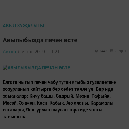
АВЫЛ ХУҖАЛЫГЫ
Авылыбызда печән өсте
Автор,
5 июль 2019 - 11:21
3440
0
1
Елгага чыгып печән чабу туган ягыбыз гузәллегенә
хозурланып кайтырга бер сәбәп тә әле ул. Бар иде
заманалар: Кичу башы, Садрый, Мәзин, Рафыйк,
Мәсәй, Әжмән, Көек, Кабык, Аю аланы, Карамалы
елгалары, Яшь урман шаулап тора иде чалгы
тавышына.