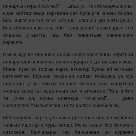
начарлык юрыйсызмы?” — диде ул. Тик йо­мыр­каларны
кире кайтарганда каргадан сак булырга киңәш бирде.
Без шигәя-шигәя генә аларны оясына урнаштырдык.
Без әйләнеп кайткач, әби “тың­­лау­чан” оныкларын тез
алдына утыртты да, бер риваятьне хикәяләргә
кереште.
Имеш, күрше җи­һанша бабай карга оялаганны күреп өй
алларындагы каенны кисеп аударган да оясын яккан.
Моны күзәтеп торган карга атналар буена өй өс­тен­дә
бөтерелгән. Шуннан ху­җа­ның салам түбәсенә үз күз
алдында утлы күмер ташлап киткән һәм минутлар
эчендә карал­ты- кура янып көлгә әйләнгән. “Кар­га бик
тә үчле ул, моны исегездә тотыгыз!”, — диеп
хикәяләвен тә­мамлаганы истә калган әбиебезнең.
Менә шулай, карга үче хакында аннан соң да берничә
тапкыр ишетергә туры килде. Менә тагын бер балачак
хатирәсе. Бакчалары тау башыннан ук күренеп