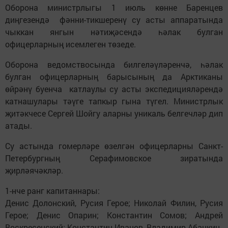
Оборона министрлыгы 1 июль көнне Баренцев
диңгезендә фәнни-тикшеренү су асты аппаратында
чыккан янгын нәтиҗәсендә һәлак булган
офицерларның исемлеген төзеде.
Оборона ведомствосында билгеләүләренчә, һәлак
булган офицерларның барысының да Арктиканы
өйрәнү буенча катлаулы су асты экспедицияләрендә
катнашулары тәүге тапкыр гына түгел. Министрлык
җитәкчесе Сергей Шойгу аларны уникаль белгечләр дип
атады.
Су астында гомерләре өзелгән офицерларны Санкт-
Петербургның Серафимовское зиратында
җирләячәкләр.
1-нче ранг капитаннары:
Денис Долонский, Русия Герое; Николай Филин, Русия
Герое; Денис Опарин; Константин Сомов; Андрей
Воскресенский; Константин Иванов, Владимир Абанкин