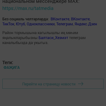
национальном мессенджере MАХ:
https://max.ru/tatmedia
Без социаль челтәрләрдә
:
ВКонтакте
,
ВКонтакте
,
ТикТок
,
Ютуб
,
Одноклассники
,
Телеграм
,
Яндекс.Дзен
Район тормышына кагылышлы иң мөһим
яңалыкларыбызны
Балтаси_Хезмэт
телеграм
каналыбызда да укыгыз.
Теги:
ФАҖИГА
Перейти на страницу новости