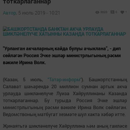
тоткарлаганнар
Автор,
5 июль 2019 - 10:21
3620
0
1
"Урланган акчаларның кайда булуы ачыклана", - дип
сөйләгән Россия Эчке эшләр министрлыгының рәсми
вәкиле Ирина Волк.
(Казан, 5 июль,
"Татар-информ"
). Башкортстанның
Салават шәһәрендә 20 миллион сумнан артык акча
урлауда шикләнелүче Луиза Хәйруллинаны Казанда
тоткарлаганнар. Бу турыда Россия Эчке эшләр
министрлыгының рәсми вәкиле Ирина Волк сөйләгән.
Ведомствоның матбугат хезмәте шул хакта хәбәр итте.
Җинаятьтә шикләнелүче Хәйруллина һәм аның гаиләсе