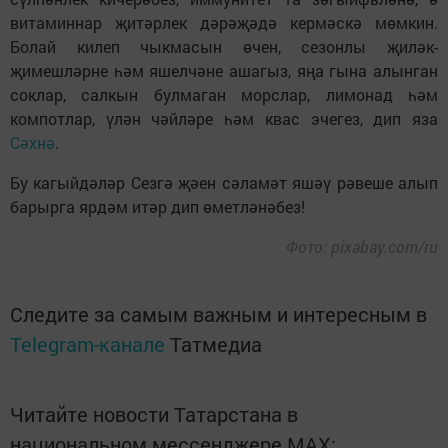
витаминнар җитәрлек дәрәҗәдә кермәскә мөмкин.
Болай килеп чыкмасын өчен, сезонлы җиләк-
җимешләрне һәм яшелчәне ашагыз, яңа гына алынган
соклар, салкын булмаган морслар, лимонад һәм
компотлар, үлән чәйләре һәм квас эчегез, дип яза
Сәхнә
.
Бу кагыйдәләр Сезгә җәен сәламәт яшәү рәвеше алып
барырга ярдәм итәр дип өметләнәбез!
Фото: pixabay.com/ru
Следите за самым важным и интересным в
Telegram-канале
Татмедиа
Читайте новости Татарстана в
национальном мессенджере MАХ: