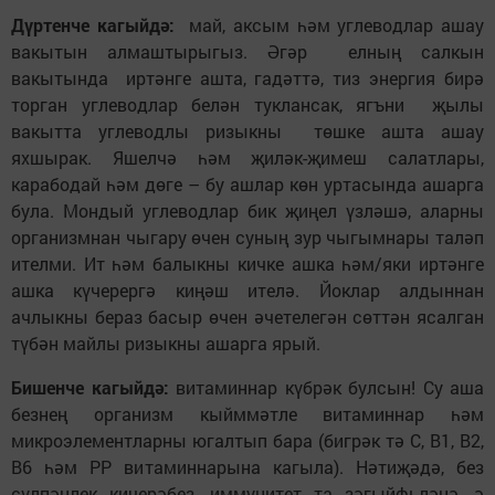
Дүртенче кагыйдә:
май, аксым һәм углеводлар ашау
вакытын алмаштырыгыз. Әгәр елның салкын
вакытында иртәнге ашта, гадәттә, тиз энергия бирә
торган углеводлар белән туклансак, ягъни җылы
вакытта углеводлы ризыкны төшке ашта ашау
яхшырак. Яшелчә һәм җиләк-җимеш салатлары,
карабодай һәм дөге – бу ашлар көн уртасында ашарга
була. Мондый углеводлар бик җиңел үзләшә, аларны
организмнан чыгару өчен суның зур чыгымнары таләп
ителми. Ит һәм балыкны кичке ашка һәм/яки иртәнге
ашка күчерергә киңәш ителә. Йоклар алдыннан
ачлыкны бераз басыр өчен әчетелегән сөттән ясалган
түбән майлы ризыкны ашарга ярый.
Бишенче кагыйдә:
витаминнар күбрәк булсын! Су аша
безнең организм кыйммәтле витаминнар һәм
микроэлементларны югалтып бара (бигрәк тә С, B1, В2,
B6 һәм РР витаминнарына кагыла). Нәтиҗәдә, без
сүлпәнлек кичерәбез, иммунитет та зәгыйфьләнә, ә