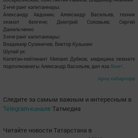
2-нче ранг капитаннары:
Александр Авдонин; Александр Васильев, техник
хезмәт белгече; Дмитрий Соловьев; Сергей
Данильченко
3-нче ранг капитаннары:
Владимир Сухиничев; Виктор Кузьмин
Шулай ук:
Капитан-лейтенант Михаил Дубков; медицина хезмәте
подполковнигы Александр Васильев, дип яза
Өмет
.
Арча хәбәрләре
Следите за самым важным и интересным в
Telegram-канале
Татмедиа
Читайте новости Татарстана в