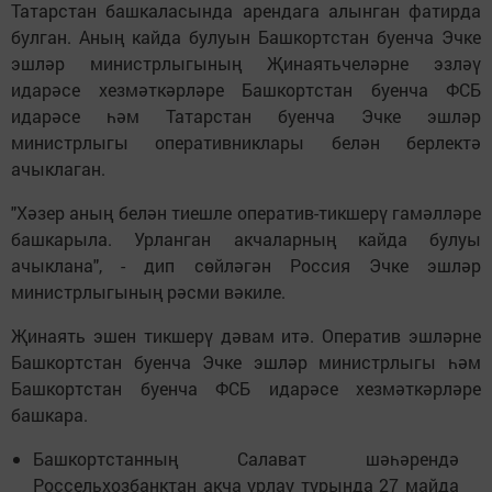
Татарстан башкаласында арендага алынган фатирда
булган. Аның кайда булуын Башкортстан буенча Эчке
эшләр министрлыгының Җинаятьчеләрне эзләү
идарәсе хезмәткәрләре Башкортстан буенча ФСБ
идарәсе һәм Татарстан буенча Эчке эшләр
министрлыгы оперативниклары белән берлектә
ачыклаган.
"Хәзер аның белән тиешле оператив-тикшерү гамәлләре
башкарыла. Урланган акчаларның кайда булуы
ачыклана", - дип сөйләгән Россия Эчке эшләр
министрлыгының рәсми вәкиле.
Җинаять эшен тикшерү дәвам итә. Оператив эшләрне
Башкортстан буенча Эчке эшләр министрлыгы һәм
Башкортстан буенча ФСБ идарәсе хезмәткәрләре
башкара.
Башкортстанның Салават шәһәрендә
Россельхозбанктан акча урлау турында 27 майда