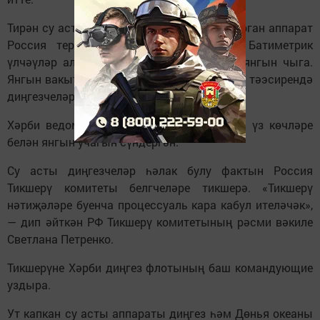
Тирән су астында фәнни-тикшеренү башкарган аппарат
Россия территориаль суларында була. Батиметрик
үлчәүләр алган вакытта аппарат эчендә янгын чыга.
Янгын вакытында чыккан агулы матдәләр тәэсирендә
диңгезчеләр һәлак була.
Хәрби ведомство хәбәр иткәнчә, команда үз көчләре
белән янгын учагын сүндергән.
Су асты диңгезчеләр һәлак булу фактын Россия
Тикшерү комитеты белгчеләре тикшерә. «Тикшерү
нәтиҗәләре буенча процессуаль кара кабул ителәчәк»,
— дип әйткән РФ Тикшерү комитетының рәсми вәкиле
Светлана Петренко.
Тикшерүне Хәрби диңгез флотының баш командующие
уздыра.
Ут капкан су асты аппараты диңгез һәм Дөнья океаны