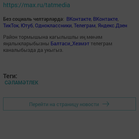
https://max.ru/tatmedia
Без социаль челтәрләрдә
:
ВКонтакте
,
ВКонтакте
,
ТикТок
,
Ютуб
,
Одноклассники
,
Телеграм
,
Яндекс.Дзен
Район тормышына кагылышлы иң мөһим
яңалыкларыбызны
Балтаси_Хезмэт
телеграм
каналыбызда да укыгыз.
Теги:
СӘЛАМӘТЛЕК
Перейти на страницу новости