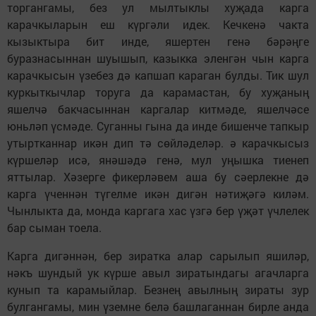
торгангамы, без ул мылтыклы хуҗада карга
карачкыларын еш күргәли идек. Кечкенә чакта
кызыктыра бит инде, яшертен генә бәрәңге
буразнасыннан шуышып, казыкка эленгән чын карга
карачкысын үзебез дә капшап караган булды. Тик шул
куркыткычлар торуга да карамастан, бу хуҗаның
яшелчә бакчасыннан каргалар китмәде, яшелчәсе
юньләп үсмәде. Суганны гына да инде бишенче тапкыр
утыртканнар икән дип тә сөйләделәр. ә карачкысыз
күршеләр исә, янәшәдә генә, мул уңышка тиенеп
яттылар. Хәзерге фикерләвем аша бу сәерлекне дә
карга үченнән түгелме икән дигән нәтиҗәгә ки­ләм.
Чынлыкта да, монда каргага хас үзгә бер үҗәт үч­лелек
бар сыман тоела.
Карга дигәннән, бер зиратка алар сарылып яши­ләр,
нәкъ шундый ук күрше авыл зиратындагы агачларга
кунып та карамыйлар. Безнең авылның зираты зур
булгангамы, мин үземне белә баш­лаганнан бирле анда