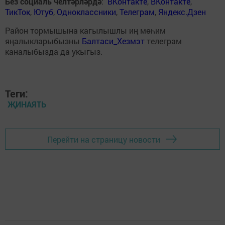
Без социаль челтәрләрдә
:
ВКонтакте
,
ВКонтакте
,
ТикТок
,
Ютуб
,
Одноклассники
,
Телеграм
,
Яндекс.Дзен
Район тормышына кагылышлы иң мөһим
яңалыкларыбызны
Балтаси_Хезмэт
телеграм
каналыбызда да укыгыз.
Теги:
ҖИНАЯТЬ
Перейти на страницу новости