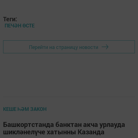
Теги:
ПЕЧӘН ӨСТЕ
Перейти на страницу новости
КЕШЕ ҺӘМ ЗАКОН
Башкортстанда банктан акча урлауда
шикләнелүче хатынны Казанда