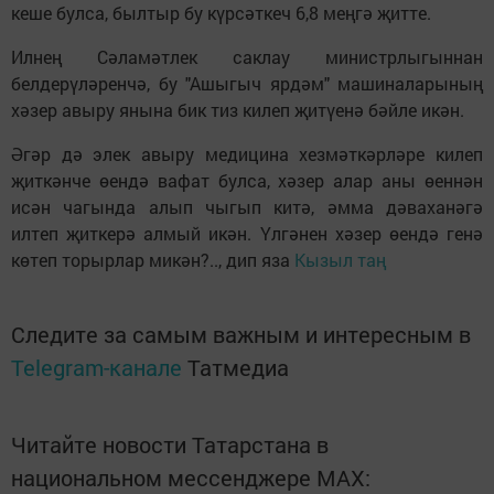
кеше булса, былтыр бу күрсәткеч 6,8 меңгә җитте.
Илнең Сәламәтлек саклау министрлыгыннан
белдерүләренчә, бу "Ашыгыч ярдәм" машиналарының
хәзер авыру янына бик тиз килеп җитүенә бәйле икән.
Әгәр дә элек авыру медицина хезмәткәрләре килеп
җиткәнче өендә вафат булса, хәзер алар аны өеннән
исән чагында алып чыгып китә, әмма дәваханәгә
илтеп җиткерә алмый икән. Үлгәнен хәзер өендә генә
көтеп торырлар микән?.., дип яза
Кызыл таң
Следите за самым важным и интересным в
Telegram-канале
Татмедиа
Читайте новости Татарстана в
национальном мессенджере MАХ: