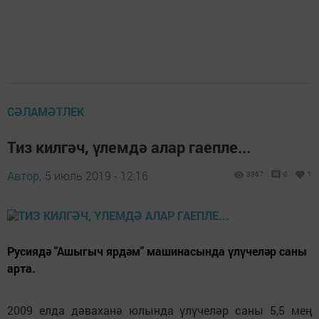
СӘЛАМӘТЛЕК
Тиз килгәч, үлемдә алар гаепле...
Автор,
5 июль 2019 - 12:16
3367
0
1
Русиядә "Ашыгыч ярдәм" машинасында үлүчеләр саны
арта.
2009 елда дәваханә юлында үлүчеләр саны 5,5 мең