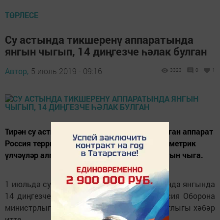
ТӨРЛЕСЕ
Су астында тикшеренү аппаратында
янгын чыгып, 14 диңгезче һәлак булган
Автор,
5 июль 2019 - 09:16
3323
0
1
Тирән су астында фәнни-тикшеренү башкарган аппарат
Россия территориаль суларында була. Батиметрик
үлчәүләр алган вакытта аппарат эчендә янгын чыга.
1 июльдә су астында тикшеренү аппаратында янгында
14 диңгезче һәлак булган. Бу турыда Россия Оборона
министрлыгына сылтама белән
ТАСС
агентлыгы хәбәр
итте.