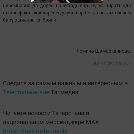
биремнәрне дә дөрес башкардылар. Бу үз чиратында
сыйныф җитәкчеләренең укучылар белән өстәмә белем
бирү эшчәнлеген бәяли.
Ясминә Шәмсетдинова.
Автор фотолары.
Следите за самым важным и интересным в
Telegram-канале
Татмедиа
Читайте новости Татарстана в
национальном мессенджере MАХ:
https://max.ru/tatmedia