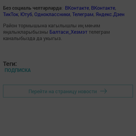
Без социаль челтәрләрдә
:
ВКонтакте
,
ВКонтакте
,
ТикТок
,
Ютуб
,
Одноклассники
,
Телеграм
,
Яндекс.Дзен
Район тормышына кагылышлы иң мөһим
яңалыкларыбызны
Балтаси_Хезмэт
телеграм
каналыбызда да укыгыз.
Теги:
ПОДПИСКА
Перейти на страницу новости