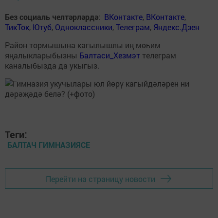
Без социаль челтәрләрдә
:
ВКонтакте
,
ВКонтакте
,
ТикТок
,
Ютуб
,
Одноклассники
,
Телеграм
,
Яндекс.Дзен
Район тормышына кагылышлы иң мөһим
яңалыкларыбызны
Балтаси_Хезмэт
телеграм
каналыбызда да укыгыз.
Теги:
БАЛТАЧ ГИМНАЗИЯСЕ
Перейти на страницу новости