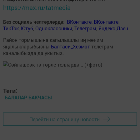
https://max.ru/tatmedia
Без социаль челтәрләрдә
:
ВКонтакте
,
ВКонтакте
,
ТикТок
,
Ютуб
,
Одноклассники
,
Телеграм
,
Яндекс.Дзен
Район тормышына кагылышлы иң мөһим
яңалыкларыбызны
Балтаси_Хезмэт
телеграм
каналыбызда да укыгыз.
Теги:
БАЛАЛАР БАКЧАСЫ
Перейти на страницу новости