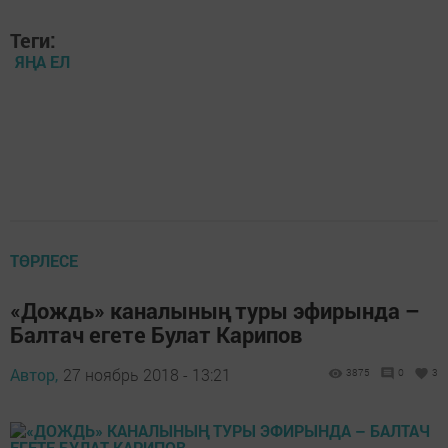
Теги:
ЯҢА ЕЛ
ТӨРЛЕСЕ
«Дождь» каналының туры эфирында –
Балтач егете Булат Карипов
Автор,
27 ноябрь 2018 - 13:21
3875
0
3