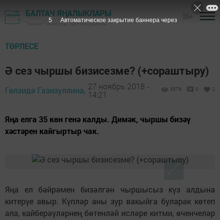
БАЛТАЧ ЯҢАЛЫКЛАРЫ
16+
4
Автоматическое закрытие баннера через
"Хезмәт" газетасы - Балтач районы
ТӨРЛЕСЕ
Ә сез чыршы бизисезме? (+сораштыру)
27 ноябрь 2018 -
Гөлзидә Газизуллина,
3579
0
2
14:21
Яңа елга 35 көн генә калды. Димәк, чыршы бизәү
хәстәрен кайгыртыр чак.
Яңа ел бәйрәмен бизәлгән чыршысыз күз алдына
китерүе авыр. Күпләр аны зур вакыйга буларак көтеп
ала, кайберәүләрнең бөтенләй исләре китми, өченчеләр