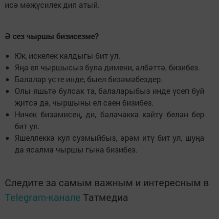
исә мәҗүсилек дип атый.
Ә сез чыршы бизисезме?
Юк, искелек калдыгы бит ул.
Яңа ел чыршысыз була димени, әлбәттә, бизибез.
Балалар үсте инде, быел бизәмәбездер.
Олы яшьтә булсак та, балаларыбыз инде үсеп буй
җитсә дә, чыршыны ел саен бизибез.
Ничек бизәмисең, ди, балачакка кайту белән бер
бит ул.
Яшеллеккә кул сузмыйбыз, әрәм итү бит ул, шуңа
да ясалма чыршы гына бизибез.
Следите за самым важным и интересным в
Telegram-канале
Татмедиа