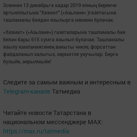
3сеннән 13 декабрьгә кадәр 2019 елның беренче
яртыеллыгына "Хезмәт" («Азьлане» )газетасына
ташламалы бәядән язылырга мөмкин булачак.
«Хезмәт» («Азьлане») газеталарына ташламалы бәя
белән бары 615 сумга язылып булачак. Ташламалы
язылу кампаниясенең вакыты чикле, форсаттан
файдаланып калыгыз, хөрмәтле укучылар. Бергә
булыйк, аерылмыйк!
Следите за самым важным и интересным в
Telegram-канале
Татмедиа
Читайте новости Татарстана в
национальном мессенджере MАХ:
https://max.ru/tatmedia