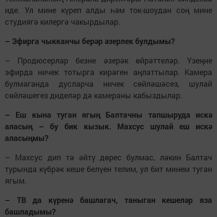
иде. Ул мине күреп алды һәм ток-шоудан соң мине
студиягә килергә чакырдылар.
– Эфирга чыкканчы берәр әзерлек булдымы?
– Продюсерлар безне әзерәк өйрәттеләр. Үзеңне
эфирда ничек тотырга кирәген аңлаттылар. Камера
булмаганда дусларча ничек сөйләшәсез, шулай
сөйләшегез диделәр дә камераны кабыздылар.
– Еш кына туган ягың Балтачны тапшыруда искә
аласың – бу бик кызык. Махсус шулай еш искә
аласыңмы?
– Махсус дип тә әйтү дөрес булмас, ләкин Балтач
турында күбрәк кеше белүен телим, ул бит минем туган
ягым.
– ТВ да күренә башлагач, таныган кешеләр яза
башладымы?