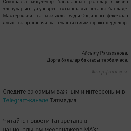
Семинарга килүчеләр балаларның рольләргә кереп
уйнауларын, үз-үзләрен тотышларын югары бәяләде.
Мастер-класс та кызыклы узды.Соңыннан фикерләр
алыштылар, киләчәккә теләк-тәкъдимнәр җиткерделәр.
Айсылу Рамазанова,
Дорга балалар бакчасы тәрбиячесе.
Автор фотолары.
Следите за самым важным и интересным в
Telegram-канале
Татмедиа
Читайте новости Татарстана в
национальном мессенджере MАХ: