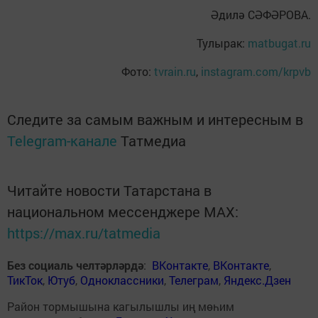
Әдилә СӘФӘРОВА.
Тулырак:
matbugat.ru
Фото:
tvrain.ru
,
instagram.com/krpvb
Следите за самым важным и интересным в
Telegram-канале
Татмедиа
Читайте новости Татарстана в
национальном мессенджере MАХ:
https://max.ru/tatmedia
Без социаль челтәрләрдә
:
ВКонтакте
,
ВКонтакте
,
ТикТок
,
Ютуб
,
Одноклассники
,
Телеграм
,
Яндекс.Дзен
Район тормышына кагылышлы иң мөһим