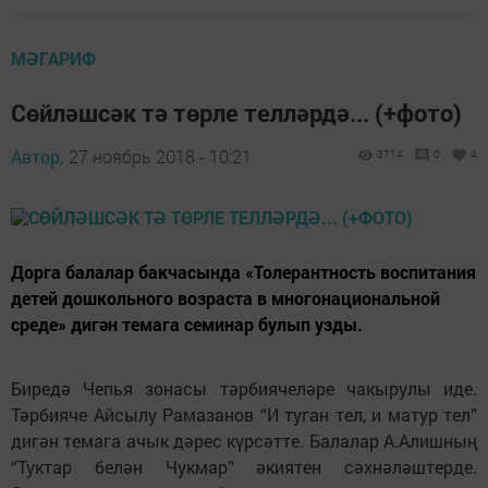
МӘГАРИФ
Сөйләшсәк тә төрле телләрдә... (+фото)
Автор,
27 ноябрь 2018 - 10:21
3714
0
4
Дорга балалар бакчасында «Толерантность воспитания
детей дошкольного возраста в многонациональной
среде» дигән темага семинар булып узды.
Биредә Чепья зонасы тәрбиячеләре чакырулы иде.
Тәрбияче Айсылу Рамазанов “И туган тел, и матур тел”
дигән темага ачык дәрес күрсәтте. Балалар А.Алишның
“Туктар белән Чукмар” әкиятен сәхнәләштерде.