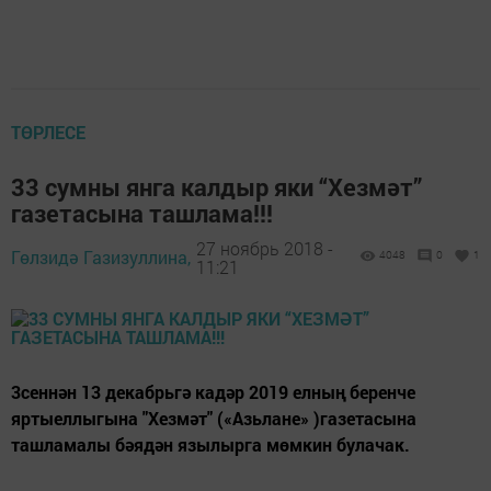
ТӨРЛЕСЕ
33 сумны янга калдыр яки “Хезмәт”
газетасына ташлама!!!
27 ноябрь 2018 -
Гөлзидә Газизуллина,
4048
0
1
11:21
3сеннән 13 декабрьгә кадәр 2019 елның беренче
яртыеллыгына "Хезмәт" («Азьлане» )газетасына
ташламалы бәядән язылырга мөмкин булачак.