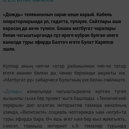
«Дождь» телеканалын сирәк кеше карый. Кабель
операторларында ул, гадәттә, түләүле. Сайтлары аша
карасаң да акча түлисе. Башка матбугат чаралары
белән чагыштырганда сүз иреге күбрәк булган әлеге
каналда туры эфирда Балтач егете Булат Карипов
эшли.
Күпләр аның чеп-чи татар районыннан чеп-чи татар
егете икәнен белми дә, чөнки бернинди акценты юк.
«Матбугат.ру» хәбәрчесе Булатның үзе белән сөйләште.
«Дождь»
каналында чагыштырмача күптән түгел
кызыклы гына бер проект чыга башлады. «Технический
перерыв» дип аталган интерактив тамаша каналның
үзендә, «Вконтакте» социаль челтәрендә һәм «ютуб»та
туры эфирда бара. Өч яшь егет һәм бер кыз җәмгыять,
сәясәт, тормыш, интернет һ.б. темалар турында