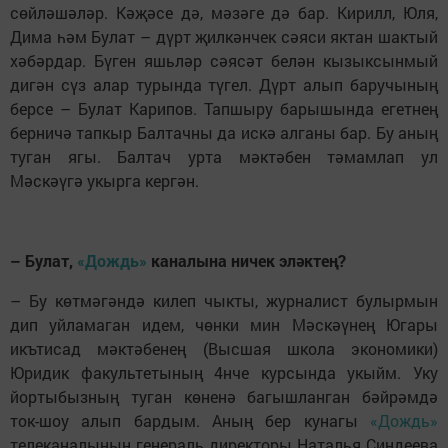
сөйләшәләр. Кәҗәсе дә, мәзәге дә бар. Кирилл, Юля,
Дима һәм Булат – дүрт җилкәнчек сәяси яктан шактый
хәбәрдар. Бүген яшьләр сәясәт белән кызыксынмый
дигән сүз алар турында түгел. Дүрт алып баручының
берсе – Булат Карипов. Тапшыру барышында егетнең
берничә тапкыр Балтачны да искә алганы бар. Бу аның
туган ягы. Балтач урта мәктәбен тәмамлап ул
Мәскәүгә укырга кергән.
– Булат,
«Дождь»
каналына ничек эләктең?
– Бу көтмәгәндә килеп чыкты, журналист булырмын
дип уйламаган идем, чөнки мин Мәскәүнең Югары
икътисад мәктәбенең (Высшая школа экономики)
Юридик факультетының 4нче курсында укыйм. Уку
йортыбызның туган көненә багышланган бәйрәмдә
ток-шоу алып бардым. Аның бер кунагы
«Дождь»
телеканалының генераль директоры Наталья Синдеева