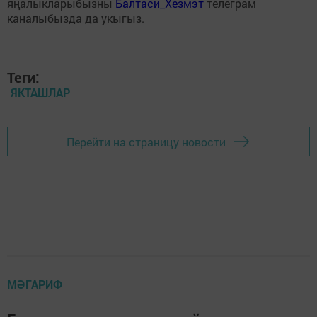
яңалыкларыбызны
Балтаси_Хезмэт
телеграм
каналыбызда да укыгыз.
Теги:
ЯКТАШЛАР
Перейти на страницу новости
МӘГАРИФ