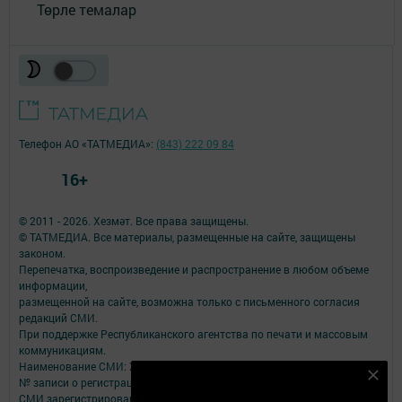
Төрле темалар
Телефон АО «ТАТМЕДИА»:
(843) 222 09 84
16+
© 2011 - 2026. Хезмәт. Все права защищены.
© ТАТМЕДИА. Все материалы, размещенные на сайте, защищены
законом.
Перепечатка, воспроизведение и распространение в любом объеме
информации,
размещенной на сайте, возможна только с письменного согласия
редакций СМИ.
При поддержке Республиканского агентства по печати и массовым
коммуникациям.
Наименование СМИ: Хезмәт
Безнең Яндекс Дзен каналына языл
№ записи о регистрации СМИ, дата: Эл №ФС77-79109 от 08.09.2020
СМИ зарегистрированно Федеральной службой по надзору в сфере