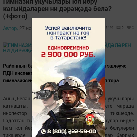
Гимназия укучылары юл йөрү
кагыйдәләрен ни дәрәҗәдә белә?
(+фото)
Автор,
27 ноябрь 2018 - 12:16
3440
0
2
Районнын балигь булмаган балалары белән эшләүче
ПДН инспекторы Ләйлә Низамиева Балтач
гимназиясендә укучылар белән еш очрашып тора.
Аның белән чираттагы очрашуда 1 сыйныф укучылары
катнашты. 26 ноябрь көнне узган әлеге чарада
инспектор беренчеләрнең белемнәрен тикшерде.
Гадәттән тыш хәлләргә карата төрле сораулар бирде
hәм юл йөрү кагыйдәләрен ни дәрәҗәдә белүләрен
тикшерде. Иң сөенечлесе шул – укучылар барлык