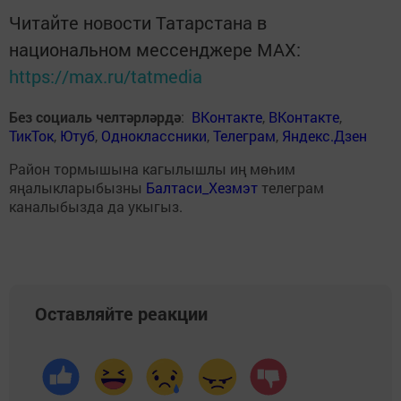
Читайте новости Татарстана в
национальном мессенджере MАХ:
https://max.ru/tatmedia
Без социаль челтәрләрдә
:
ВКонтакте
,
ВКонтакте
,
ТикТок
,
Ютуб
,
Одноклассники
,
Телеграм
,
Яндекс.Дзен
Район тормышына кагылышлы иң мөһим
яңалыкларыбызны
Балтаси_Хезмэт
телеграм
каналыбызда да укыгыз.
Оставляйте реакции