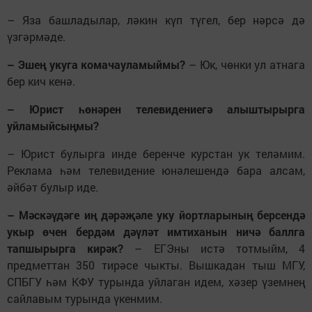
– Яза башладылар, ләкин күп түгел, бер нәрсә дә
үзгәрмәде.
– Эшең укуга комачауламыймы?
– Юк, чөнки ул атнага
бер кич кенә.
– Юрист һөнәрен телевидениегә алыштырырга
уйламыйсыңмы?
– Юрист булырга инде беренче курстан ук теләмим.
Реклама һәм телевидение юнәлешендә бара алсам,
әйбәт булыр иде.
– Мәскәүдәге иң дәрәҗәле уку йортларының берсендә
укыр өчен бердәм дәүләт имтиханын ничә баллга
тапшырырга кирәк?
– ЕГЭны истә тотмыйм, 4
предметтан 350 тирәсе чыкты. Вышкадан тыш МГУ,
СПБГУ һәм КФУ турында уйлаган идем, хәзер үземнең
сайлавым турында үкенмим.