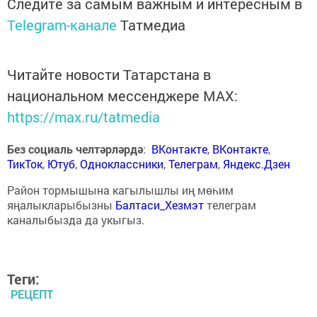
Следите за самым важным и интересным в
Telegram-канале
Татмедиа
Читайте новости Татарстана в
национальном мессенджере MАХ:
https://max.ru/tatmedia
Без социаль челтәрләрдә
:
ВКонтакте
,
ВКонтакте
,
ТикТок
,
Ютуб
,
Одноклассники
,
Телеграм
,
Яндекс.Дзен
Район тормышына кагылышлы иң мөһим
яңалыкларыбызны
Балтаси_Хезмэт
телеграм
каналыбызда да укыгыз.
Теги:
РЕЦЕПТ