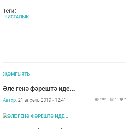
Теги:
ЧИСТАЛЫК
ҖӘМГЫЯТЬ
Әле генә фәрештә иде...
Автор,
21 апрель 2019 - 12:41
3396
0
2