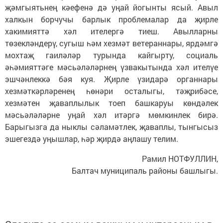
җәмгыятьнең кәефенә дә уңай йогынты ясый. Авыл
халкын борчучы барлык проблемалар да җирле
хакимияттә хәл ителергә тиеш. Авылларны
төзекләндерү, сугыш һәм хезмәт ветераннары, ярдәмгә
мохтаҗ гаиләләр турында кайгырту, социаль
әһәмияттәге мәсьәләләрнең үзвакытында хәл ителүе
эшчәнлеккә бәя куя. Җирле үзидарә органнары
хезмәткәрләренең һөнәри осталыгы, тәҗрибәсе,
хезмәтен җаваплылык тоеп башкаруы көндәлек
мәсьәләләрне уңай хәл итәргә мөмкинлек бирә.
Барыгызга да ныклы сәламәтлек, җаваплы, тынгысыз
эшегездә уңышлар, һәр җирдә аңлашу телим.
Рамил НОТФУЛЛИН,
Балтач муниципаль районы башлыгы.