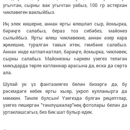
угычтан, сырны вак угычтан уабыз, 100 гр әстерхан
чикләвеген ваклыйбыз.
Иң элек кишерне, аннан ярты өлешләп сыр, йомырка,
бәрәңге салабыз, бераз тоз сибәбез, майонез
сылыйбыз. Ярты өлеш чикләвекне, аннан әзер кара
җимешне, туралган тавык итен, гөмбәне салабыз.
Аннан инде катлап-катлап, бәрәңге, йомырка, чикләвек,
сырны салабыз. Майонезны һәркем үзегез теләгән
микъдарда төрле катламнар арасына да, өскә дә сөртә
ала.
Шулай ук үз фантазиягез белән бизәргә дә, бу
рәсемдәге кебек ярты кыяр, укроп кулланырга да
мөмкин. Тәмле булсын! Үзегездә булган рецептлар,
үзегез пешергән "тәмлүшкәләр"нең фотолары белән дә
уртаклашсагыз, без бик шат булыр идек.