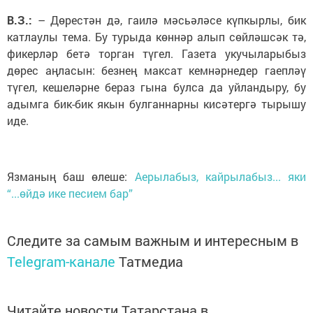
В.З.:
– Дөрестән дә, гаилә мәсьәләсе күпкырлы, бик
катлаулы тема. Бу турыда көннәр алып сөйләшсәк тә,
фикерләр бетә торган түгел. Газета укучыларыбыз
дөрес аңласын: безнең максат кемнәрнедер гаепләү
түгел, кешеләрне бераз гына булса да уйландыру, бу
адымга бик-бик якын булганнарны кисәтергә тырышу
иде.
Язманың баш өлеше:
Аерылабыз, кайрылабыз... яки
“...өйдә ике песием бар”
Следите за самым важным и интересным в
Telegram-канале
Татмедиа
Читайте новости Татарстана в