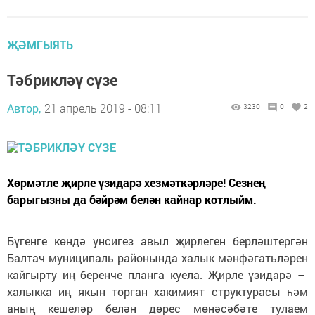
ҖӘМГЫЯТЬ
Тәбрикләү сүзе
Автор,
21 апрель 2019 - 08:11
3230
0
2
Хөрмәтле җирле үзидарә хезмәткәрләре! Сезнең
барыгызны да бәйрәм белән кайнар котлыйм.
Бүгенге көндә унсигез авыл җирлеген берләштергән
Балтач муниципаль районында халык мәнфәгатьләрен
кайгырту иң беренче планга куела. Җирле үзидарә –
халыкка иң якын торган хакимият структурасы һәм
аның кешеләр белән дөрес мөнәсәбәте тулаем