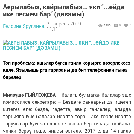
Аерылабыз, кайрылабыз... яки “...өйдә
ике песием бар” (дәвамы)
21 апрель 2019 -
Гөлсинә Яруллина,
3500
0
2
11:11
Төп проблема: яшьләр бүген гаилә корырга хәзерлексез
килә. Язылышырга гаризаны да бит телефоннан гына
бирәләр.
Миләүшә ГЫЙЛӘҖЕВА
– балигъ булмаган балалар эше
комиссиясе секретаре: – Бездәге саннарны да ишетеп
китегез әле: бездә, гадәттә, авыр гаиләләр, аларда
тәрбияләнүче балалар исәптә тора. Ике төрле исәптә
торучылар буенча саннар якынча бер тирәдә тирбәлә:
чөнки берәү төшә, яңасы өстәлә. 2017 елда 14 гаилә