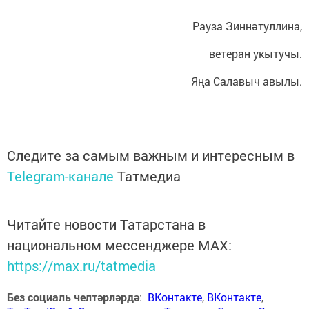
Рауза Зиннәтуллина,
ветеран укытучы.
Яңа Салавыч авылы.
Следите за самым важным и интересным в
Telegram-канале
Татмедиа
Читайте новости Татарстана в
национальном мессенджере MАХ:
https://max.ru/tatmedia
Без социаль челтәрләрдә
:
ВКонтакте
,
ВКонтакте
,