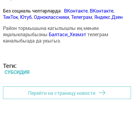
Без социаль челтәрләрдә
:
ВКонтакте
,
ВКонтакте
,
ТикТок
,
Ютуб
,
Одноклассники
,
Телеграм
,
Яндекс.Дзен
Район тормышына кагылышлы иң мөһим
яңалыкларыбызны
Балтаси_Хезмэт
телеграм
каналыбызда да укыгыз.
Теги:
СУБСИДИЯ
Перейти на страницу новости