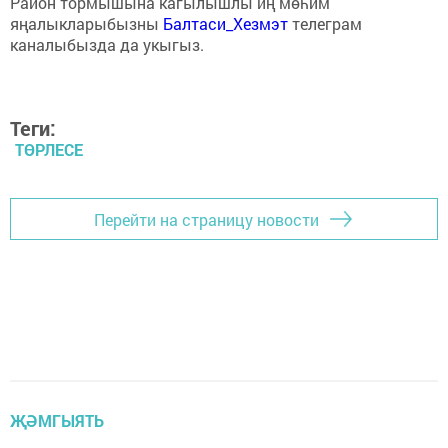
Район тормышына кагылышлы иң мөһим
яңалыкларыбызны
Балтаси_Хезмэт
телеграм
каналыбызда да укыгыз.
Теги:
ТӨРЛЕСЕ
Перейти на страницу новости
ҖӘМГЫЯТЬ