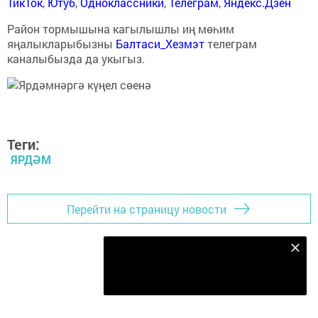
ТикТок
,
Ютуб
,
Одноклассники
,
Телеграм
,
Яндекс.Дзен
Район тормышына кагылышлы иң мөһим
яңалыкларыбызны
Балтаси_Хезмэт
телеграм
каналыбызда да укыгыз.
Теги:
ЯРДӘМ
Перейти на страницу новости
Безнең Яндекс Дзен каналына языл
Подписаться