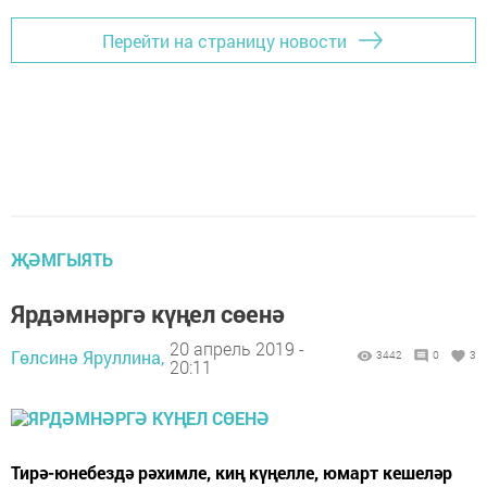
Перейти на страницу новости
ҖӘМГЫЯТЬ
Ярдәмнәргә күңел сөенә
20 апрель 2019 -
Гөлсинә Яруллина,
3442
0
3
20:11
Тирә-юнебездә рәхимле, киң күңелле, юмарт кешеләр