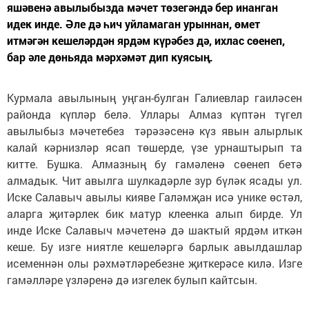
яшәвенә авылыбызда мәчет төзегәндә бер инанган
идек инде. Әле дә һич уйламаган урыннан, өмет
итмәгән кешеләрдән ярдәм күрәбез дә, ихлас сөенеп,
бар әле дөньяда мәрхәмәт дип куясың.
Курмала авылының уңган-булган Галиевлар гаиләсен
районда күпләр белә. Уллары Алмаз күптән түгел
авылыбыз мәчетебез тәрәзәсенә күз явын алырлык
калай кәрнизләр ясап төшерде, үзе урнаштырып та
китте. Бушка. Алмазның бу гамәленә сөенеп бетә
алмадык. Чит авылга шулкадәрле зур бүләк ясады ул.
Иске Салавыч авылы кияве Галәмҗан исә унике өстәл,
аларга җитәрлек бик матур клеенка алып бирде. Ул
инде Иске Салавыч мәчетенә дә шактый ярдәм иткән
кеше. Бу изге ниятле кешеләргә барлык авылдашлар
исеменнән олы рәхмәтләребезне җиткерәсе килә. Изге
гамәлләре үзләренә дә изгелек булып кайтсын.