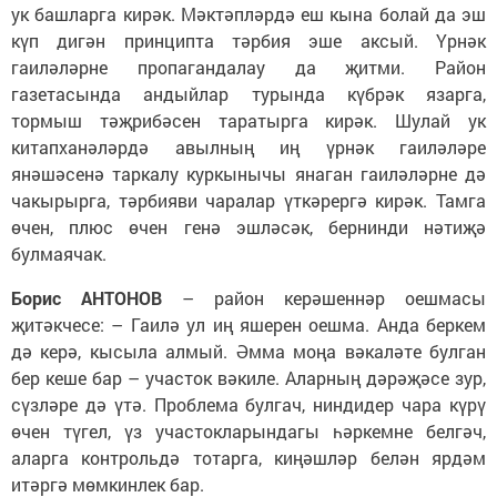
ук башларга кирәк. Мәктәпләрдә еш кына болай да эш
күп дигән принципта тәрбия эше аксый. Үрнәк
гаиләләрне пропагандалау да җитми. Район
газетасында андыйлар турында күбрәк язарга,
тормыш тәҗрибәсен таратырга кирәк. Шулай ук
китапханәләрдә авылның иң үрнәк гаиләләре
янәшәсенә таркалу куркынычы янаган гаиләләрне дә
чакырырга, тәрбияви чаралар үткәрергә кирәк. Тамга
өчен, плюс өчен генә эшләсәк, бернинди нәтиҗә
булмаячак.
Борис АНТОНОВ
– район керәшеннәр оешмасы
җитәкчесе: – Гаилә ул иң яшерен оешма. Анда беркем
дә керә, кысыла алмый. Әмма моңа вәкаләте булган
бер кеше бар – участок вәкиле. Аларның дәрәҗәсе зур,
сүзләре дә үтә. Проблема булгач, ниндидер чара күрү
өчен түгел, үз участокларындагы һәркемне белгәч,
аларга контрольдә тотарга, киңәшләр белән ярдәм
итәргә мөмкинлек бар.