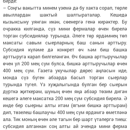
бирде:
– Соңгы вакытта минем үземә дә бу хакта сорап, төрле
авыллардан шактый шалтыраталар. Кешедә
кызыксыну уянган икән, сөенергә генә кирәктер. Бу
очракка килгәндә, сүз мини фермалар өчен бирелә
торган субсидияләр турында. Әлеге төр ярдәмнең төп
максаты савым сыерларның баш санын арттыру.
Субсидия күләме дә конкрет өч һәм биш башка
арттыруга карап билгеләнгән. Өч башка арттыручылар
өчен ул 200 мең сум булса, бишкә арттыручылар өчен
400 мең сум. Газета укучылар дөрес аңласын иде,
монда сүз бүген абзарда басып торган сыерлар
турында түгел. Үз хуҗалыгында булган бер сыерын
дүрткә җиткерәм, шуның өчен яңа абзар төзим дигән
кешегә әлеге максатка 200 мең сум субсидия бирелә. Ә
инде бер сыерны алты итәм (ягъни бишкә арттырам)
дип, төзелеш башлаучы 400 мең сум ярдәмгә өметләнә
ала. Тик моның өчен әле тагын бер шарт үтәлергә тиеш:
субсидия алганнан соң алты ай эчендә мини ферма