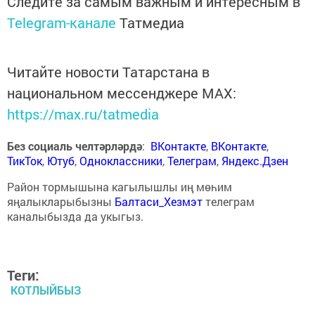
Следите за самым важным и интересным в
Telegram-канале
Татмедиа
Читайте новости Татарстана в
национальном мессенджере MАХ:
https://max.ru/tatmedia
Без социаль челтәрләрдә
:
ВКонтакте
,
ВКонтакте
,
ТикТок
,
Ютуб
,
Одноклассники
,
Телеграм
,
Яндекс.Дзен
Район тормышына кагылышлы иң мөһим
яңалыкларыбызны
Балтаси_Хезмэт
телеграм
каналыбызда да укыгыз.
Теги:
КОТЛЫЙБЫЗ