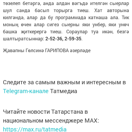
төзелеп бетәргә, анда алдан вәгъдә ителгән сыерлар
шул санда басып торырга тиеш. Хат авторына
килгәндә, алар да бу программада катнаша ала. Тик
моның өчен алар сигез сыерны яки унбер, яки унөч
башка җиткерергә тиеш. Сораулар туа икән, безгә
шалтыратсыннар:
2-52-36, 2-59-35
.
Җавапны Гөлсинә ГАРИПОВА әзерләде
Следите за самым важным и интересным в
Telegram-канале
Татмедиа
Читайте новости Татарстана в
национальном мессенджере MАХ:
https://max.ru/tatmedia