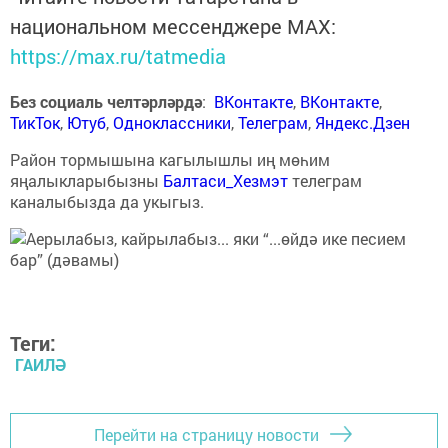
национальном мессенджере MАХ:
https://max.ru/tatmedia
Без социаль челтәрләрдә
:
ВКонтакте
,
ВКонтакте
,
ТикТок
,
Ютуб
,
Одноклассники
,
Телеграм
,
Яндекс.Дзен
Район тормышына кагылышлы иң мөһим
яңалыкларыбызны
Балтаси_Хезмэт
телеграм
каналыбызда да укыгыз.
Теги:
ГАИЛӘ
Перейти на страницу новости