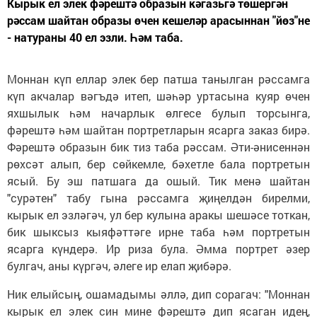
Кырык ел элек фәрештә образын кәгазьгә төшергән
рәссам шайтан образы өчен кешеләр арасыннан "йөз"не
- натураны 40 ел эзли. Һәм таба.
Моннан күп еллар элек бер патша танылган рәссамга
күп акчалар вәгъдә итеп, шәһәр уртасына куяр өчен
яхшылык һәм начарлык өлгесе булып торсынга,
фәрештә һәм шайтан портретларын ясарга заказ бирә.
Фәрештә образын бик тиз таба рәссам. Әти-әнисеннән
рөхсәт алып, бер сөйкемле, бәхетле бала портретын
ясый. Бу эш патшага да ошый. Тик менә шайтан
"сурәтен" табу гына рәссамга җиңелдән бирелми,
кырык ел эзләгәч, ул бер кулына аракы шешәсе тоткан,
бик шыксыз кыяфәттәге ирне таба һәм портретын
ясарга күндерә. Ир риза була. Әмма портрет әзер
булгач, аны күргәч, әлеге ир елап җибәрә.
Ник елыйсың, ошамадымы әллә, дип сорагач: "Моннан
кырык ел элек син мине фәрештә дип ясаган идең,