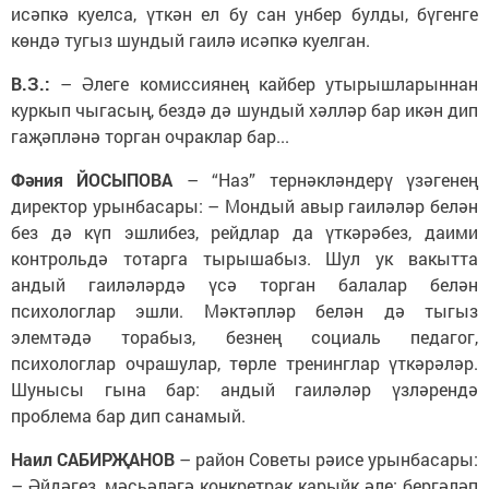
исәпкә куелса, үткән ел бу сан унбер булды, бүгенге
көндә тугыз шундый гаилә исәпкә куелган.
В.З.:
– Әлеге комиссиянең кайбер утырышларыннан
куркып чыгасың, бездә дә шундый хәлләр бар икән дип
гаҗәпләнә торган очраклар бар...
Фәния ЙОСЫПОВА
– “Наз” тернәкләндерү үзәгенең
директор урынбасары: – Мондый авыр гаиләләр белән
без дә күп эшлибез, рейдлар да үткәрәбез, даими
контрольдә тотарга тырышабыз. Шул ук вакытта
андый гаиләләрдә үсә торган балалар белән
психологлар эшли. Мәктәпләр белән дә тыгыз
элемтәдә торабыз, безнең социаль педагог,
психологлар очрашулар, төрле тренинглар үткәрәләр.
Шунысы гына бар: андый гаиләләр үзләрендә
проблема бар дип санамый.
Наил САБИРҖАНОВ
– район Советы рәисе урынбасары:
– Әйдәгез, мәсьәләгә конкретрак карыйк әле: бергәләп