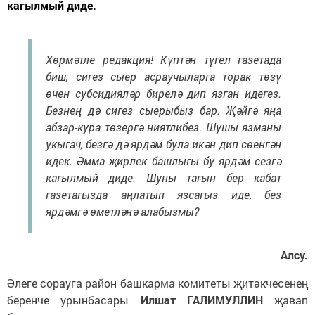
кагылмый диде.
Хөрмәтле редакция! Күптән түгел газетада
биш, сигез сыер асраучыларга торак төзү
өчен субсидияләр бирелә дип язган идегез.
Безнең дә сигез сыерыбыз бар. Җәйгә яңа
абзар-кура төзергә ниятлибез. Шушы язманы
укыгач, безгә дә ярдәм була икән дип сөенгән
идек. Әмма җирлек башлыгы бу ярдәм сезгә
кагылмый диде. Шуны тагын бер кабат
газетагызда аңлатып язсагыз иде, без
ярдәмгә өметләнә алабызмы?
Алсу.
Әлеге сорауга район башкарма комитеты җитәкчесенең
беренче урынбасары
Илшат ГАЛИМУЛЛИН
җавап