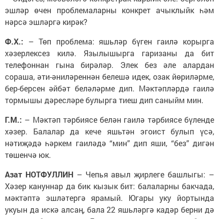
эшләр өчен проблемаларны конкрет ачыклыйк һәм
нәрсә эшләргә кирәк?
Ф.Х.:
– Төп проблема: яшьләр бүген гаилә корырга
хәзерлексез килә. Язылышырга гаризаны да бит
телефоннан гына бирәләр. Элек без әле алардан
сораша, әти-әниләреннән белешә идек, озак йөриләрме,
бер-берсен әйбәт беләләрме дип. Мәктәпләрдә гаилә
тормышы дәресләре булырга тиеш дип саныйм мин.
Г.М.:
– Мәктәп тәрбиясе белән гаилә тәрбиясе бүленде
хәзер. Балалар да кече яшьтән эгоист булып үсә,
нәтиҗәдә һәркем гаиләдә “мин” дип яши, “без” дигән
төшенчә юк.
Азат НОТФУЛЛИН
– Чепья авыл җирлеге башлыгы: –
Хәзер кануннар да бик кызык бит: балаларны бакчада,
мәктәптә эшләтергә ярамый. Югары уку йортында
укуын да искә алсаң, бала 22 яшьләргә кадәр берни дә