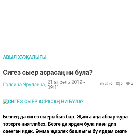
АВЫЛ ХУҖАЛЫГЫ
Сигез сыер асрасаң ни була?
21 апрель 2019 -
Гөлсинә Яруллина,
3749
0
2
09:41
Безнең дә сигез сыерыбыз бар. Җәйгә яңа абзар-кура
төзергә ниятлибез. Безгә дә ярдәм була икән дип
сөенгән идек. Әмма җирлек башлыгы бу ярдәм сезгә