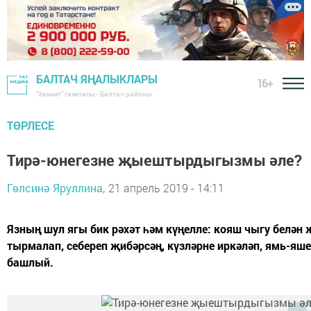
БАЛТАЧ ЯҢАЛЫКЛАРЫ
16+
"Хезмәт" газетасы - Балтач районы
ТӨРЛЕСЕ
Тирә-юнегезне җыештырдыгызмы әле?
Гөлсинә Яруллина,
21 апрель 2019 - 14:11
Язның шул ягы бик рәхәт һәм күңелле: кояш чыгу белән җ
тырмалап, себереп җибәрсәң, күзләрне иркәләп, ямь-яше
башлый.