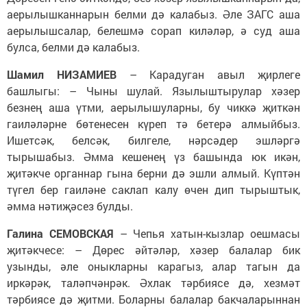
аерылышканнарын белми дә калабыз. Әле ЗАГС аша
аерылышсалар, белешмә сорап киләләр, ә суд аша
булса, белми дә калабыз.
Шамил НИЗАМИЕВ
– Карадуган авыл җирлеге
башлыгы: – Чыны шулай. Язылыштырулар хәзер
безнең аша үтми, аерылышуларны, бу чиккә җиткән
гаиләләрне бөтенесен күреп тә бетерә алмыйбыз.
Ишетсәк, белсәк, билгеле, нәрсәдер эшләргә
тырышабыз. Әмма кешенең үз башында юк икән,
җитәкче органнар гына берни дә эшли алмый. Күптән
түгел бер гаиләне саклап калу өчен дип тырыштык,
әмма нәтиҗәсез булды.
Галина СЕМОВСКАЯ
– Чепья хатын-кызлар оешмасы
җитәкчесе: – Дөрес әйтәләр, хәзер балалар бик
узынды, әле оныкларны карагыз, алар тагын да
иркәрәк, таләпчәнрәк. Әхлак тәрбиясе дә, хезмәт
тәрбиясе дә җитми. Боларны балалар бакчаларыннан