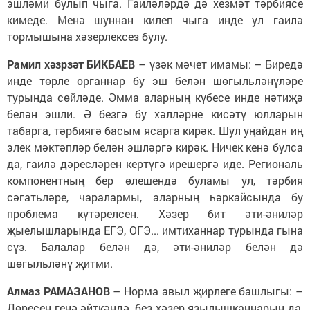
эшләми булып чыга. Гаиләләрдә дә хезмәт тәрбиясе
кимеде. Менә шуннан килеп чыга инде ул гаилә
тормышына хәзерлексез булу.
Рамил хәзрзәт БИКБАЕВ
– үзәк мәчет имамы: – Биредә
инде төрле органнар бу эш белән шөгыльләнүләре
турында сөйләде. Әмма аларның күбесе инде нәтиҗә
белән эшли. Ә безгә бу хәлләрне кисәтү юлларын
табарга, тәрбиягә басым ясарга кирәк. Шул уңайдан иң
элек мәктәпләр белән эшләргә кирәк. Ничек кенә булса
да, гаилә дәресләрен кертүгә ирешергә иде. Региональ
компонентның бер өлешендә буламы ул, тәрбия
сәгатьләре, чаралармы, аларның һәркайсында бу
проблема күтәрелсен. Хәзер бит әти-әниләр
җыелышларында ЕГЭ, ОГЭ... имтиханнар турында гына
сүз. Балалар белән дә, әти-әниләр белән дә
шөгыльләнү җитми.
Алмаз РАМАЗАНОВ
– Норма авыл җирлеге башлыгы: –
Дөресен генә әйткәндә, без хәзер язылышканнарын да,