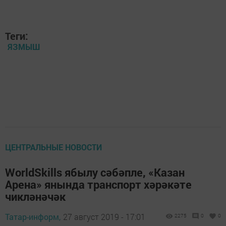
Теги:
ЯЗМЫШ
ЦЕНТРАЛЬНЫЕ НОВОСТИ
WorldSkills ябылу сәбәпле, «Казан
Арена» янында транспорт хәрәкәте
чикләнәчәк
Татар-информ,
27 август 2019 - 17:01
2275
0
0