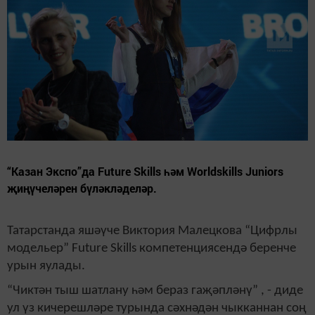
“Казан Экспо”да Future Skills һәм Worldskills Juniors
җиңүчеләрен бүләкләделәр.
Татарстанда яшәүче Виктория Малецкова “Цифрлы
модельер” Future Skills компетенциясендә беренче
урын яулады.
“Чиктән тыш шатлану һәм бераз гаҗәпләнү” , - диде
ул үз кичерешләре турында сәхнәдән чыкканнан соң