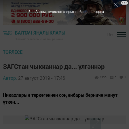
3
Автоматическое закрытие баннера через
БАЛТАЧ ЯҢАЛЫКЛАРЫ
16+
"Хезмәт" газетасы - Балтач районы
ТӨРЛЕСЕ
ЗАГСтан чыкканнар да... үлгәннәр
Автор,
27 август 2019 - 17:46
4330
0
1
Никахларын теркәгәннән соң нибары берничә минут
үткән...