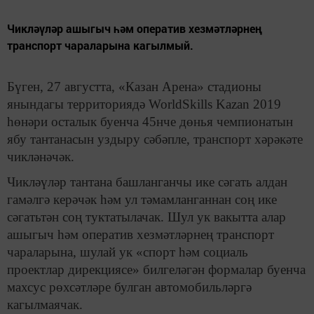
Чикләүләр ашыгыч һәм оператив хезмәтләрнең
транспорт чараларына кагылмый.
Бүген, 27 августта, «Казан Арена» стадионы
янындагы территориядә WorldSkills Kazan 2019
һөнәри осталык буенча 45нче дөнья чемпионатын
ябу тантанасын уздыру сәбәпле, транспорт хәрәкәте
чикләнәчәк.
Чикләүләр тантана башланганчы ике сәгать алдан
гамәлгә керәчәк һәм ул тәмамланганнан соң ике
сәгатьтән соң туктатылачак. Шул ук вакытта алар
ашыгыч һәм оператив хезмәтләрнең транспорт
чараларына, шулай ук «спорт һәм социаль
проектлар дирекциясе» билгеләгән формалар буенча
махсус рөхсәтләре булган автомобильләргә
кагылмаячак.