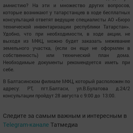
амнистию? На эти и множество других вопросов,
которые возникают у татарстанцев в ходе бесплатных
консультаций ответят ведущие специалисты АО «Бюро
технической инвентаризации республики Татарстан».
Удобно, что при необходимости, в ходе акции, не
выходя из МФЦ, можно будет заказать межевание
земельного участка, (если он еще не оформлен в
собственность) или технический план дома.
Необходимые документы рекомендуется иметь при
себе.
В Балтасинском филиале МФЦ, который расположен по
адресу: РТ, пгт.Балтаси, ул.В.Булатова д.24/2
консультации пройдут 28 августа с 9:00 до 13:00.
Следите за самым важным и интересным в
Telegram-канале
Татмедиа