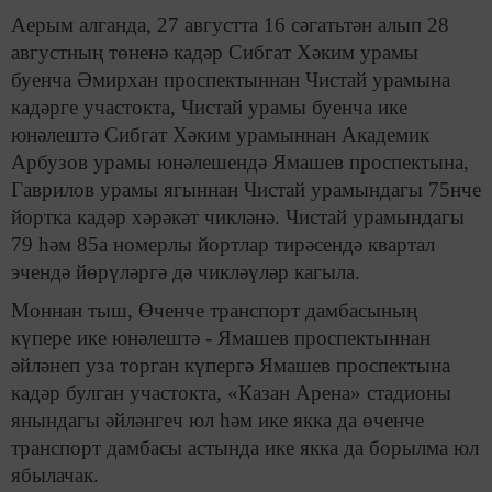
Аерым алганда, 27 августта 16 сәгатьтән алып 28
августның төненә кадәр Сибгат Хәким урамы
буенча Әмирхан проспектыннан Чистай урамына
кадәрге участокта, Чистай урамы буенча ике
юнәлештә Сибгат Хәким урамыннан Академик
Арбузов урамы юнәлешендә Ямашев проспектына,
Гаврилов урамы ягыннан Чистай урамындагы 75нче
йортка кадәр хәрәкәт чикләнә. Чистай урамындагы
79 һәм 85а номерлы йортлар тирәсендә квартал
эчендә йөрүләргә дә чикләүләр кагыла.
Моннан тыш, Өченче транспорт дамбасының
күпере ике юнәлештә - Ямашев проспектыннан
әйләнеп уза торган күпергә Ямашев проспектына
кадәр булган участокта, «Казан Арена» стадионы
янындагы әйләнгеч юл һәм ике якка да өченче
транспорт дамбасы астында ике якка да борылма юл
ябылачак.