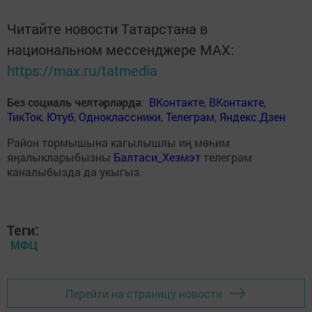
Читайте новости Татарстана в
национальном мессенджере MАХ:
https://max.ru/tatmedia
Без социаль челтәрләрдә
:
ВКонтакте
,
ВКонтакте
,
ТикТок
,
Ютуб
,
Одноклассники
,
Телеграм
,
Яндекс.Дзен
Район тормышына кагылышлы иң мөһим
яңалыкларыбызны
Балтаси_Хезмэт
телеграм
каналыбызда да укыгыз.
Теги:
МФЦ
Перейти на страницу новости