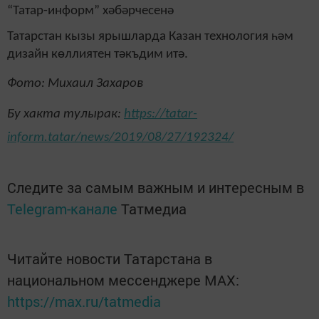
“Татар-информ” хәбәрчесенә
Татарстан кызы ярышларда Казан технология һәм
дизайн көллиятен тәкъдим итә.
Фото: Михаил Захаров
Бу хакта тулырак:
https://tatar-
inform.tatar/news/2019/08/27/192324/
Следите за самым важным и интересным в
Telegram-канале
Татмедиа
Читайте новости Татарстана в
национальном мессенджере MАХ:
https://max.ru/tatmedia