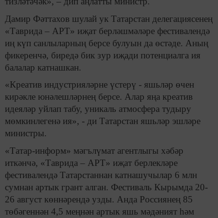
тизләтәчәк», – дип аңлатты министр.
Дамир Фәттахов шулай ук Татарстан делегациясенең
«Таврида – АРТ» иҗат берләшмәләре фестивалендә
иң күп санлыларның берсе булуын да өстәде. Аның
фикеренчә, биредә бик зур иҗади потенциалга ия
балалар катнашкан.
«Креатив индустрияләрне үстерү - яшьләр өчен
кирәкле юнәлешләрнең берсе. Алар яңа креатив
идеяләр уйлап табу, уникаль атмосфера тудыру
мөмкинлегенә ия», - ди Татарстан яшьләр эшләре
министры.
«Татар-информ» мәгълүмат агентлыгы хәбәр
иткәнчә, «Таврида – АРТ» иҗат берлекләре
фестивалендә Татарстаннан катнашучылар 6 млн
сумнан артык грант алган. Фестиваль Кырымда 20-
26 август көннәрендә узды. Анда Россиянең 85
төбәгеннән 4,5 меңнән артык яшь мәдәният һәм