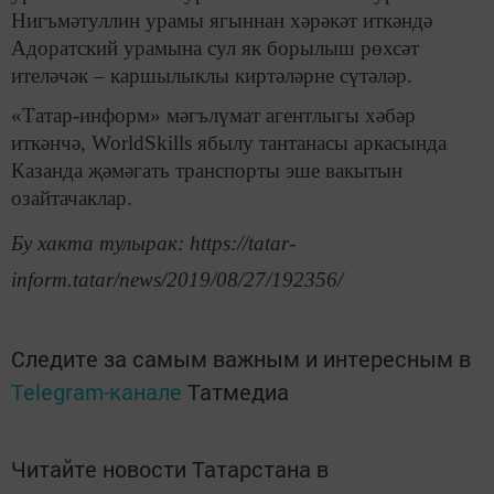
Нигъмәтуллин урамы ягыннан хәрәкәт иткәндә
Адоратский урамына сул як борылыш рөхсәт
ителәчәк – каршылыклы киртәләрне сүтәләр.
«Татар-информ» мәгълүмат агентлыгы хәбәр
иткәнчә, WorldSkills ябылу тантанасы аркасында
Казанда җәмәгать транспорты эше вакытын
озайтачаклар.
Бу хакта тулырак: https://tatar-
inform.tatar/news/2019/08/27/192356/
Следите за самым важным и интересным в
Telegram-канале
Татмедиа
Читайте новости Татарстана в