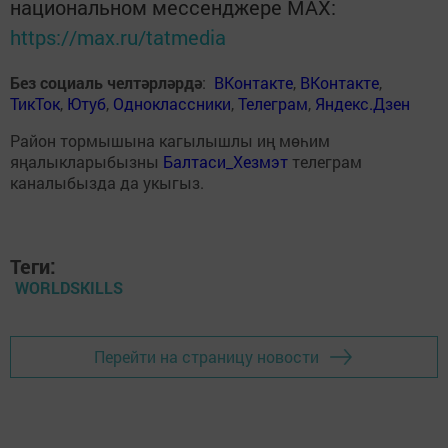
национальном мессенджере MАХ:
https://max.ru/tatmedia
Без социаль челтәрләрдә
:
ВКонтакте
,
ВКонтакте
,
ТикТок
,
Ютуб
,
Одноклассники
,
Телеграм
,
Яндекс.Дзен
Район тормышына кагылышлы иң мөһим
яңалыкларыбызны
Балтаси_Хезмэт
телеграм
каналыбызда да укыгыз.
Теги:
WORLDSKILLS
Перейти на страницу новости