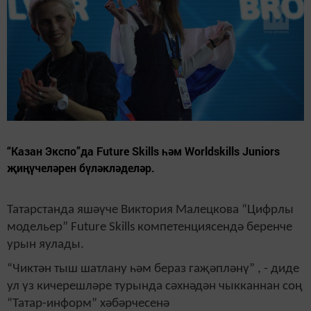
“Казан Экспо”да Future Skills һәм Worldskills Juniors
җиңүчеләрен бүләкләделәр.
Татарстанда яшәүче Виктория Малецкова “Цифрлы
модельер” Future Skills компетенциясендә беренче
урын яулады.
“Чиктән тыш шатлану һәм бераз гаҗәпләнү” , - диде
ул үз кичерешләре турында сәхнәдән чыкканнан соң
“Татар-информ” хәбәрчесенә