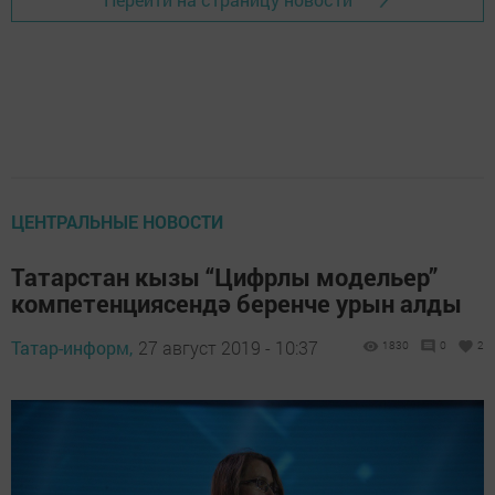
ЦЕНТРАЛЬНЫЕ НОВОСТИ
Татарстан кызы “Цифрлы модельер”
компетенциясендә беренче урын алды
Татар-информ,
27 август 2019 - 10:37
1830
0
2