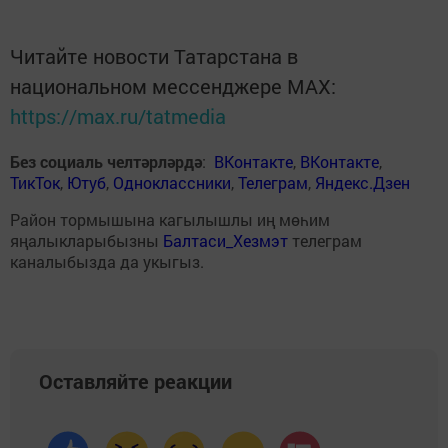
Читайте новости Татарстана в
национальном мессенджере MАХ:
https://max.ru/tatmedia
Без социаль челтәрләрдә
:
ВКонтакте
,
ВКонтакте
,
ТикТок
,
Ютуб
,
Одноклассники
,
Телеграм
,
Яндекс.Дзен
Район тормышына кагылышлы иң мөһим
яңалыкларыбызны
Балтаси_Хезмэт
телеграм
каналыбызда да укыгыз.
Оставляйте реакции