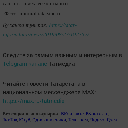
сәнгать эшлеклесе катнашты.
Фото: minmol.tatarstan.ru
Бу хакта тулырак:
https://tatar-
inform.tatar/news/2019/08/27/192352/
Следите за самым важным и интересным в
Telegram-канале
Татмедиа
Читайте новости Татарстана в
национальном мессенджере MАХ:
https://max.ru/tatmedia
Без социаль челтәрләрдә
:
ВКонтакте
,
ВКонтакте
,
ТикТок
,
Ютуб
,
Одноклассники
,
Телеграм
,
Яндекс.Дзен