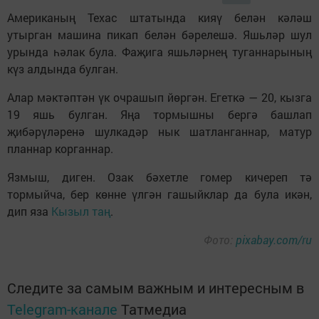
Американың Техас штатында кияү белән кәләш
утырган машина пикап белән бәрелешә. Яшьләр шул
урында һәлак була. Фаҗига яшьләрнең туганнарының
күз алдында булган.
Алар мәктәптән үк очрашып йөргән. Егеткә — 20, кызга
19 яшь булган. Яңа тормышны бергә башлап
җибәрүләренә шулкадәр нык шатланганнар, матур
планнар корганнар.
Язмыш, диген. Озак бәхетле гомер кичереп тә
тормыйча, бер көнне үлгән гашыйклар да була икән,
дип яза
Кызыл таң
.
Фото:
pixabay.com/ru
Следите за самым важным и интересным в
Telegram-канале
Татмедиа