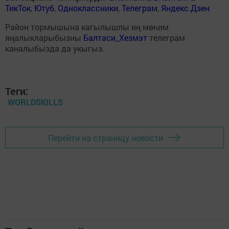
ТикТок
,
Ютуб
,
Одноклассники
,
Телеграм
,
Яндекс.Дзен
Район тормышына кагылышлы иң мөһим
яңалыкларыбызны
Балтаси_Хезмэт
телеграм
каналыбызда да укыгыз.
Теги:
WORLDSKILLS
Перейти на страницу новости