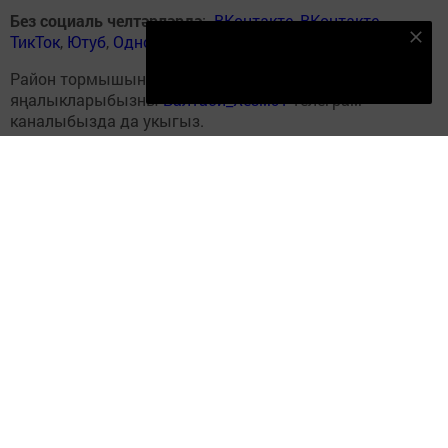
Без социаль челтәрләрдә
:
ВКонтакте
,
ВКонтакте
,
ТикТок
,
Ютуб
,
Одноклассники
,
Телеграм
,
Яндекс.Дзен
Безнең Яндекс Дзен каналына языл
Подписаться
Район тормышына кагылышлы иң мөһим
яңалыкларыбызны
Балтаси_Хезмэт
телеграм
каналыбызда да укыгыз.
Теги:
WORLDSKILLS
Перейти на страницу новости