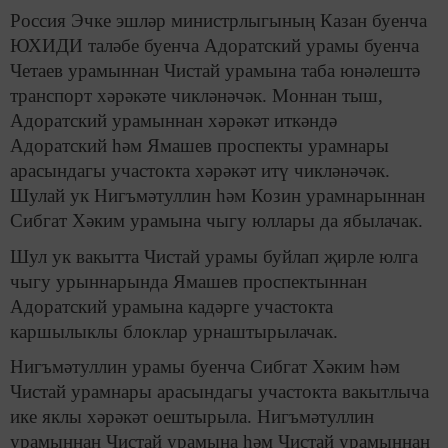
Россия Эчке эшләр министрлыгының Казан буенча
ЮХИДИ таләбе буенча Адоратский урамы буенча
Четаев урамыннан Чистай урамына таба юнәлештә
транспорт хәрәкәте чикләнәчәк. Моннан тыш,
Адоратский урамыннан хәрәкәт иткәндә
Адоратский һәм Ямашев проспекты урамнары
арасындагы участокта хәрәкәт итү чикләнәчәк.
Шулай ук Нигъмәтуллин һәм Козин урамнарыннан
Сибгат Хәким урамына чыгу юллары да ябылачак.
Шул ук вакытта Чистай урамы буйлап җирле юлга
чыгу урыннарында Ямашев проспектыннан
Адоратский урамына кадәрге участокта
каршылыклы блоклар урнаштырылачак.
Нигъмәтуллин урамы буенча Сибгат Хәким һәм
Чистай урамнары арасындагы участокта вакытлыча
ике яклы хәрәкәт оештырыла. Нигъмәтуллин
урамыннан Чистай урамына һәм Чистай урамыннан