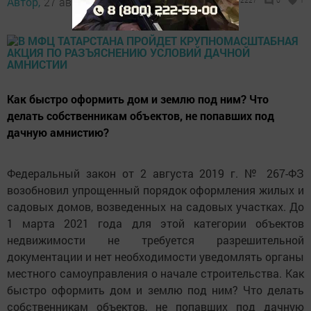
Автор,
27 август 2019 - 12:16
2227
0
1
Как быстро оформить дом и землю под ним? Что
делать собственникам объектов, не попавших под
дачную амнистию?
Федеральный закон от 2 августа 2019 г. № 267-ФЗ
возобновил упрощенный порядок оформления жилых и
садовых домов, возведенных на садовых участках. До
1 марта 2021 года для этой категории объектов
недвижимости не требуется разрешительной
документации и нет необходимости уведомлять органы
местного самоуправления о начале строительства. Как
быстро оформить дом и землю под ним? Что делать
собственникам объектов, не попавших под дачную