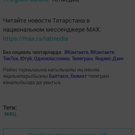
Читайте новости Татарстана в
национальном мессенджере MАХ:
https://max.ru/tatmedia
Без социаль челтәрләрдә
:
ВКонтакте
,
ВКонтакте
,
ТикТок
,
Ютуб
,
Одноклассники
,
Телеграм
,
Яндекс.Дзен
Район тормышына кагылышлы иң мөһим
яңалыкларыбызны
Балтаси_Хезмэт
телеграм
каналыбызда да укыгыз.
Теги:
МФЦ
Перейти на страницу новости