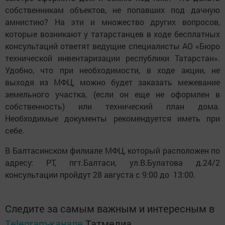
собственникам объектов, не попавших под дачную
амнистию? На эти и множество других вопросов,
которые возникают у татарстанцев в ходе бесплатных
консультаций ответят ведущие специалисты АО «Бюро
технической инвентаризации республики Татарстан».
Удобно, что при необходимости, в ходе акции, не
выходя из МФЦ, можно будет заказать межевание
земельного участка, (если он еще не оформлен в
собственность) или технический план дома.
Необходимые документы рекомендуется иметь при
себе.
В Балтасинском филиале МФЦ, который расположен по
адресу: РТ, пгт.Балтаси, ул.В.Булатова д.24/2
консультации пройдут 28 августа с 9:00 до 13:00.
Следите за самым важным и интересным в
Telegram-канале
Татмедиа