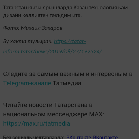
Татарстан кызы ярышларда Казан технология һәм
дизайн көллиятен тәкъдим итә.
Фото: Михаил Захаров
Бу хакта тулырак:
https://tatar-
inform.tatar/news/2019/08/27/192324/
Следите за самым важным и интересным в
Telegram-канале
Татмедиа
Читайте новости Татарстана в
национальном мессенджере MАХ:
https://max.ru/tatmedia
Без социаль челтәрләрдә
:
ВКонтакте
,
ВКонтакте
,