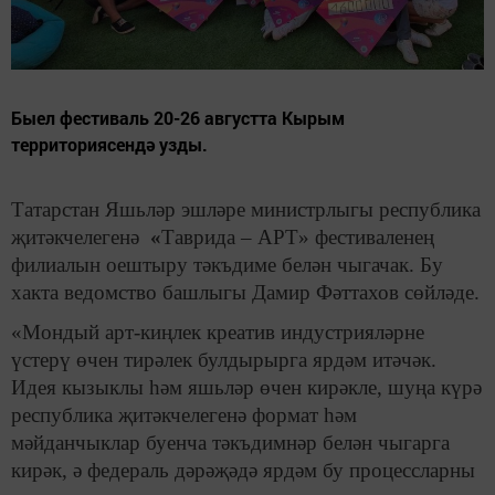
Быел фестиваль 20-26 августта Кырым
территориясендә узды.
Татарстан Яшьләр эшләре министрлыгы республика
җитәкчелегенә
«
Таврида – АРТ» фестиваленең
филиалын оештыру тәкъдиме белән чыгачак. Бу
хакта ведомство башлыгы Дамир Фәттахов сөйләде.
«Мондый арт-киңлек креатив индустрияләрне
үстерү өчен тирәлек булдырырга ярдәм итәчәк.
Идея кызыклы һәм яшьләр өчен кирәкле, шуңа күрә
республика җитәкчелегенә формат һәм
мәйданчыклар буенча тәкъдимнәр белән чыгарга
кирәк, ә федераль дәрәҗәдә ярдәм бу процессларны