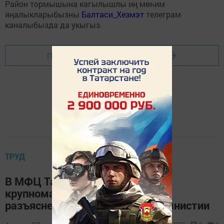
Район тормышына кагылышлы иң мөһим
яңалыкларыбызны
Балтаси_Хезмэт
телеграм
каналыбызда да укыгыз.
Перейти на страницу новости
ТРУД
В МФЦ Татарстана пройдет
крупномасштабная акция по
разъяснению условий дачной амнистии