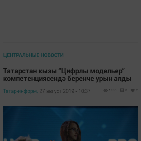
ЦЕНТРАЛЬНЫЕ НОВОСТИ
Татарстан кызы “Цифрлы модельер”
компетенциясендә беренче урын алды
Татар-информ,
27 август 2019 - 10:37
1830
0
2