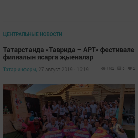
ЦЕНТРАЛЬНЫЕ НОВОСТИ
Татарстанда «Таврида – АРТ» фестивале
филиалын ясарга җыеналар
Татар-информ,
27 август 2019 - 16:19
1402
0
2