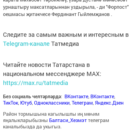
урнаштыру максатларыннан уздырыла, - ди "Форпост"
оешмасы җитәкчесе Фердинант Гыйлемҗанов .
Следите за самым важным и интересным в
Telegram-канале
Татмедиа
Читайте новости Татарстана в
национальном мессенджере MАХ:
https://max.ru/tatmedia
Без социаль челтәрләрдә
:
ВКонтакте
,
ВКонтакте
,
ТикТок
,
Ютуб
,
Одноклассники
,
Телеграм
,
Яндекс.Дзен
Район тормышына кагылышлы иң мөһим
яңалыкларыбызны
Балтаси_Хезмэт
телеграм
каналыбызда да укыгыз.