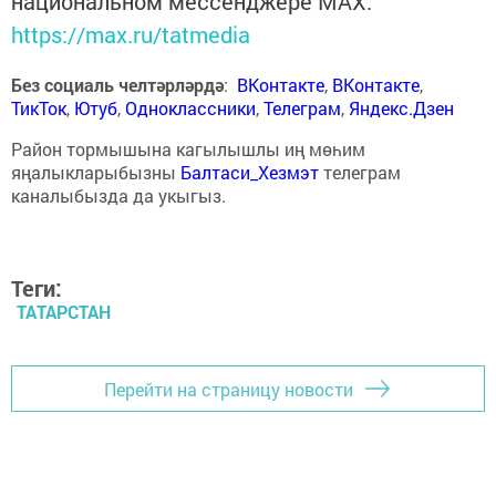
национальном мессенджере MАХ:
https://max.ru/tatmedia
Без социаль челтәрләрдә
:
ВКонтакте
,
ВКонтакте
,
ТикТок
,
Ютуб
,
Одноклассники
,
Телеграм
,
Яндекс.Дзен
Район тормышына кагылышлы иң мөһим
яңалыкларыбызны
Балтаси_Хезмэт
телеграм
каналыбызда да укыгыз.
Теги:
ТАТАРСТАН
Перейти на страницу новости