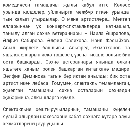
комедиясен тамашачы җылы кабул итте. Көләсе
урында көлделәр, уйланырга мәҗбүр иткән урында
тын калып утырдылар. Ә менә артистләре... Мәктәп
елларыннан ук концерт-спктакльләрдә катнашып,
танылу алган сәхнә ветераннары – Наилә Әшрәпова,
Әлфия Сабирова, Әлфия Салихова, Наил Фәсыйхов.
Авыл җирлеге башлыгы Альфред Әхмәтханов та
яшьлек елларын искә төшереп, үзенә тиешле рольне бик
оста башкарды. Сәхнә ветераннары янында өлкән
яшьтәге ханым ролен башкарган китапханә мөдире
Зөлфия Дәминова тагын бер яктан ачылды: бик оста
артист икән ләбаса! Гомумән, спектакль тәмамлангач,
җыелган тамашачы сәхнә осталарын сәхнәдән
җибәрмичә, алкышларга күмде.
Спектакльне оештыручыларның тамашачы күңелен
яулый алырдай шәхесләрне кабат сәхнәгә күтәрә алуы
хезмәтләренең зур уңышы.