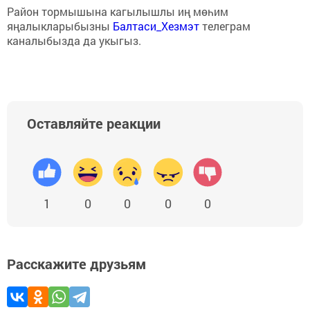
Район тормышына кагылышлы иң мөһим
яңалыкларыбызны
Балтаси_Хезмэт
телеграм
каналыбызда да укыгыз.
Оставляйте реакции
1
0
0
0
0
Расскажите друзьям