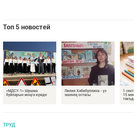
Топ 5 новостей
«МДСУ-1» Шушма
Лилия Хәбибуллина - үз
1 сентя
буйларын моңга күмде
эшенең остасы
15 мең 
тәкъди
ТРУД