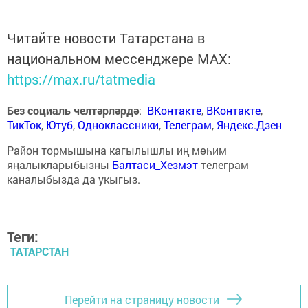
Читайте новости Татарстана в
национальном мессенджере MАХ:
https://max.ru/tatmedia
Без социаль челтәрләрдә
:
ВКонтакте
,
ВКонтакте
,
ТикТок
,
Ютуб
,
Одноклассники
,
Телеграм
,
Яндекс.Дзен
Район тормышына кагылышлы иң мөһим
яңалыкларыбызны
Балтаси_Хезмэт
телеграм
каналыбызда да укыгыз.
Теги:
ТАТАРСТАН
Перейти на страницу новости