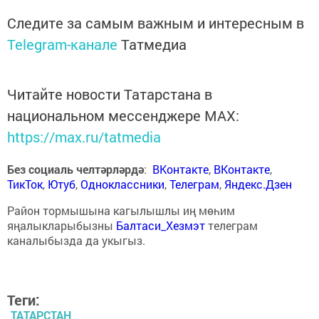
Следите за самым важным и интересным в
Telegram-канале
Татмедиа
Читайте новости Татарстана в
национальном мессенджере MАХ:
https://max.ru/tatmedia
Без социаль челтәрләрдә
:
ВКонтакте
,
ВКонтакте
,
ТикТок
,
Ютуб
,
Одноклассники
,
Телеграм
,
Яндекс.Дзен
Район тормышына кагылышлы иң мөһим
яңалыкларыбызны
Балтаси_Хезмэт
телеграм
каналыбызда да укыгыз.
Теги:
ТАТАРСТАН