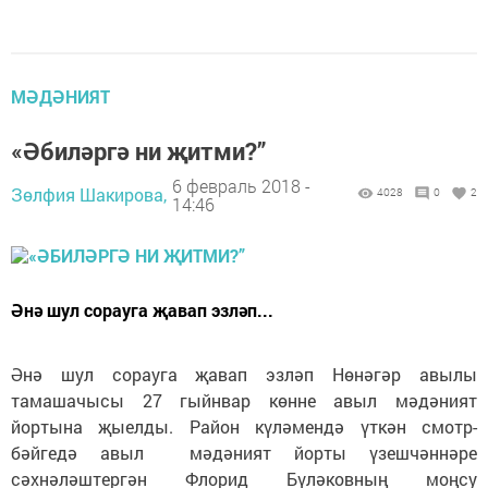
МӘДӘНИЯТ
«Әбиләргә ни җитми?”
6 февраль 2018 -
Зөлфия Шакирова,
4028
0
2
14:46
Әнә шул сорауга җавап эзләп...
Әнә шул сорауга җавап эзләп Нөнәгәр авылы
тамашачысы 27 гыйнвар көнне авыл мәдәният
йортына җыелды. Район күләмендә үткән смотр-
бәйгедә авыл мәдәният йорты үзешчәннәре
сәхнәләштергән Флорид Бүләковның моңсу