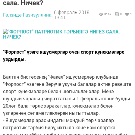
сала. Ничек?
6 февраль 2018 -
Гөлзидә Газизуллина,
3167
0
1
13:41
"Форпост" үзәге яшүсмерләр өчен спорт күнекмәләре
уздырды.
Балтач бистәсенең "Факел" яшүсмерләр клубында
"Форпост" үзәгенә йөрүче укучы балалар актив рәвештә
спорт күнекмәләре белән шөгыльләнәләр. Менә
шундый чараның чираттагысы 1 февраль көнне булды.
20ләп бала төрле хәрәкәтләр, күнекмәләр белән
үзләренең сәламәтлекләрен ныгыттылар.
- Яшүсмерләр арасындагы мондый төр чаралар
патриотик тәрбия бирү, ихтыяр көче һәм спортка
карата мәхәббәт тәрбияләү, үзара дустанә мөнәсәбәт