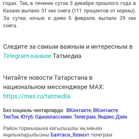
годах. Так, в течение суток 3 декабря прошлого года в
Казани выпало 31 мм снега (111 процентов от нормы).
За сутки, ночью и днем 5 февраля, выпало 29 мм
снега.
Следите за самым важным и интересным в
Telegram-канале
Татмедиа
Читайте новости Татарстана в
национальном мессенджере MАХ:
https://max.ru/tatmedia
Без социаль челтәрләрдә
:
ВКонтакте
,
ВКонтакте
,
ТикТок
,
Ютуб
,
Одноклассники
,
Телеграм
,
Яндекс.Дзен
Район тормышына кагылышлы иң мөһим
яңалыкларыбызны
Балтаси_Хезмэт
телеграм