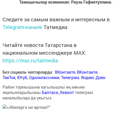
Тамашачылар исеменнән: Рауза Гафиятуллина.
Следите за самым важным и интересным в
Telegram-канале
Татмедиа
Читайте новости Татарстана в
национальном мессенджере MАХ:
https://max.ru/tatmedia
Без социаль челтәрләрдә
:
ВКонтакте
,
ВКонтакте
,
ТикТок
,
Ютуб
,
Одноклассники
,
Телеграм
,
Яндекс.Дзен
Район тормышына кагылышлы иң мөһим
яңалыкларыбызны
Балтаси_Хезмэт
телеграм
каналыбызда да укыгыз.