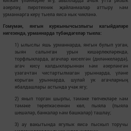
кипкән үләннәрне ягу, авылларда ачык утта ризык
әзерләү, пиротехник җайланмалар аттыру һәм
урманнарга керү тыела яисә нык чикләнә.
Гомүмән, янгын куркынычсызлыгы кагыйдәләре
нигезендә, урманнарда түбәндәгеләр тыела:
1) ылыслы яшь урманнарда, янгын булып узган,
зыян салынган урын кишәрлекләрендә,
торфлыкларда, агачлар киселгән (диләнкеләрдә),
агач кисү калдыкларыннан һәм әзерләнгән
үзагачтан чистартылмаган урыннарда, үләне
корыган урыннарда, шулай ук агачларның
ябалдашлары астында учак ягу;
2) янып торган шырпы, тәмәке төпчекләре һәм
тәмәке төрепкәсеннән көл, пыяла (пыяла
шешәләр, банкалар һәм башкалар) ташлау;
3) ау вакытында ягулык яисә пыскып торучы