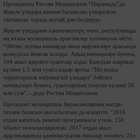
Президенты Рөстәм Миңнеханов “Пирамида”да
Җирле үзидарә көненә багышлап үткәрелгән
тантаналы чарада шулай дип белдерде.
Җирле үзидарәне камилләштерү өчен, республикада
иң яхшы муниципаль практиклар хуплануын әйтте.
“Әйтик, шушы көннәрдә авыл җирлекләре арасында
конкурска йомгак ясалды. Аның нәтиҗәләре буенча,
104 авыл җирлеге грантлар алды. Быелдан аларның
күләме 1,5 млн сумга кадәр артты. “Иң яхшы
территориаль иҗтимагый үзидарә” бәйгесе
нәтиҗәләре буенча, грантларның гомуми күләме 50
млн сум”, - диде Рөстәм Миңнеханов.
Президент муниципаль берәмлекләрнең матди-
техник базасын ныгытылуын да искәртте. “2016
елдан капиталь ремонт программасы үтәлә, 158
объект төзекләндерелгән. 2017 елдан авыл
җирлекләрендә административ биналар төзибез, 21е