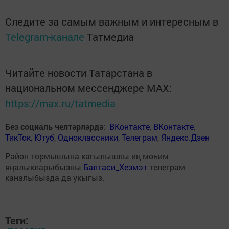
Следите за самым важным и интересным в
Telegram-канале
Татмедиа
Читайте новости Татарстана в
национальном мессенджере MАХ:
https://max.ru/tatmedia
Без социаль челтәрләрдә
:
ВКонтакте
,
ВКонтакте
,
ТикТок
,
Ютуб
,
Одноклассники
,
Телеграм
,
Яндекс.Дзен
Район тормышына кагылышлы иң мөһим
яңалыкларыбызны
Балтаси_Хезмэт
телеграм
каналыбызда да укыгыз.
Теги: