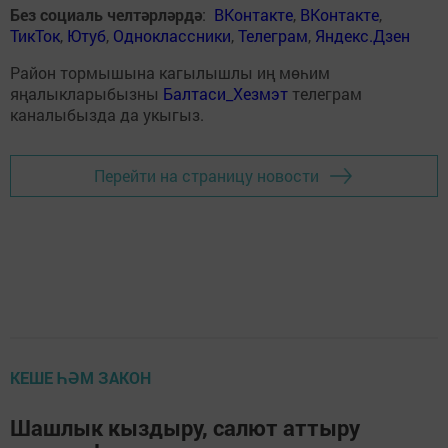
Без социаль челтәрләрдә
:
ВКонтакте
,
ВКонтакте
,
ТикТок
,
Ютуб
,
Одноклассники
,
Телеграм
,
Яндекс.Дзен
Район тормышына кагылышлы иң мөһим
яңалыкларыбызны
Балтаси_Хезмэт
телеграм
каналыбызда да укыгыз.
Перейти на страницу новости
КЕШЕ ҺӘМ ЗАКОН
Шашлык кыздыру, салют аттыру