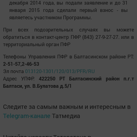
декабря 2014 года, вы подали заявление и до 31
января 2015 года сделали первый взнос - вы
являетесь участником Программы.
При всех подозрительных случаях вы можете
обратиться в контакт-центр ПФР (843) 27-9-27-27. или в
территориальный орган ПФР
Телефоны Управления ПФР в Балтасинском районе РТ:
2-51-57,2-46-53
Эл почта
013120-1301/120/013/PFR/RU
Адрес УПФР:
422250 РТ Балтасинский район п.г.т
Балтаси, ул. В.Булатова д.5/1
Следите за самым важным и интересным в
Telegram-канале
Татмедиа