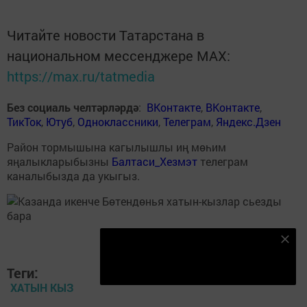
Читайте новости Татарстана в
национальном мессенджере MАХ:
https://max.ru/tatmedia
Без социаль челтәрләрдә
:
ВКонтакте
,
ВКонтакте
,
ТикТок
,
Ютуб
,
Одноклассники
,
Телеграм
,
Яндекс.Дзен
Район тормышына кагылышлы иң мөһим
яңалыкларыбызны
Балтаси_Хезмэт
телеграм
каналыбызда да укыгыз.
Безнең Яндекс Дзен каналына языл
Подписаться
Теги:
ХАТЫН КЫЗ