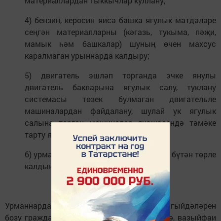
материаллардан тыккычлар куллану;
4) бензин, керосин яисә башка ягулык матдәләре
сеңгән материалларны (кәгазь, тукыма, пәҗи,
мамык һәм башкалар) шуның өчен махсус
каралмаган урыннарда калдыру;
5) двигатель эшләп торганда эчке янулы
двигатель бакларына ягулык салу, туклану
системасы төзек булмаган двигательле
машиналардан файдалану, шулай ук ягулык
салына торган машиналар янәшәсендә тәмәке
тарту яисә ачык уттан файдалану;
6) урманнарны көнкүреш, төзелеш һәм бүтән төрле
калдыклар белән чүпләү.
Урманнарда янгын куркынычсызлыгы кагыйдәләрен
бозу гражданнарга – 3 мең сум күләмендә, вазыйфаи