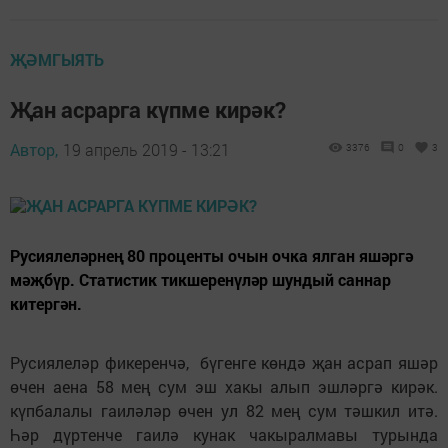
ҖӘМГЫЯТЬ
Җан асрарга күпме кирәк?
Автор,
19 апрель 2019 - 13:21
3376
0
3
Русиялеләрнең 80 проценты очын очка ялган яшәргә
мәҗбүр. Статистик тикшеренүләр шундый саннар
китергән.
Русиялеләр фикеренчә, бүгенге көндә җан асрап яшәр
өчен аена 58 мең сум эш хакы алып эшләргә кирәк.
күпбалалы гаиләләр өчен ул 82 мең сум тәшкил итә.
Һәр дүртенче гаилә кунак чакыралмавы турында