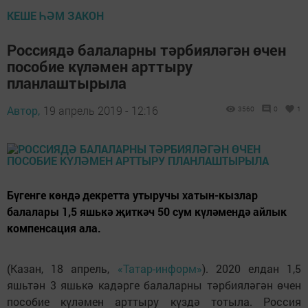
КЕШЕ ҺӘМ ЗАКОН
Россиядә балаларны тәрбияләгән өчен
пособие күләмен арттыру
планлаштырыла
Автор,
19 апрель 2019 - 12:16
3560
0
1
Бүгенге көндә декретта утыручы хатын-кызлар
балалары 1,5 яшькә җиткәч 50 сум күләмендә айлык
компенсация ала.
(Казан, 18 апрель,
«Татар-информ»
). 2020 елдан 1,5
яшьтән 3 яшькә кадәрге балаларны тәрбияләгән өчен
пособие күләмен арттыру күздә тотыла. Россия