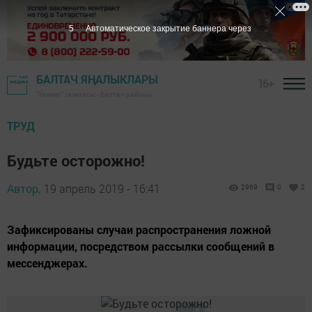
4
Автоматическое закрытие баннера через
БАЛТАЧ ЯҢАЛЫКЛАРЫ
16+
"Хезмәт" газетасы - Балтач районы
ТРУД
Будьте осторожно!
Автор,
19 апрель 2019 - 16:41
2969
0
2
Зафиксированы случаи распространения ложной
информации, посредством рассылки сообщений в
мессенджерах.