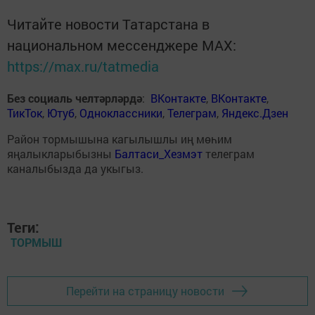
Читайте новости Татарстана в
национальном мессенджере MАХ:
https://max.ru/tatmedia
Без социаль челтәрләрдә
:
ВКонтакте
,
ВКонтакте
,
ТикТок
,
Ютуб
,
Одноклассники
,
Телеграм
,
Яндекс.Дзен
Район тормышына кагылышлы иң мөһим
яңалыкларыбызны
Балтаси_Хезмэт
телеграм
каналыбызда да укыгыз.
Теги:
ТОРМЫШ
Перейти на страницу новости