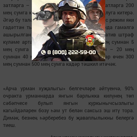
затларга – 20 мең сумга кадәр, юридик затларга 200
мең сумга кадәр административ штраф салуга китерә.
Әгәр бу таләпне бозу янгынга каршы махсус режим яки
гадәттән тыш хәлләр режимы шартларында гамәлгә
ашырылган булса, бу очракта административ штраф
күләме арта һәм гражданнар өчен – 4 мең сумнан 5
мең сумга кадәр, вазыйфаи затлар өчен – 20 мең
сумнан 40 мең сумга кадәр, юридик затлар өчен 300
мең сумнан 500 мең сумга кадәр тәшкил итәчәк.
«Арча урман хуҗалыгы» белгечләре әйтүенчә, 90%
очракта урманнарда янгын барлыкка килүнең төп
сәбәпчесе булып янгын куркынычсызлыгы
кагыйдәләрен бозу һәм ут белән саксыз эш итү тора.
Димәк, безнеӊ һәрберебез бу җаваплылыкны белергә
тиеш.