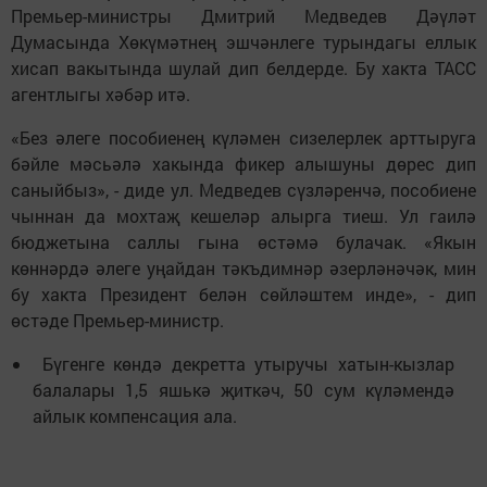
Премьер-министры Дмитрий Медведев Дәүләт
Думасында Хөкүмәтнең эшчәнлеге турындагы еллык
хисап вакытында шулай дип белдерде. Бу хакта ТАСС
агентлыгы хәбәр итә.
«Без әлеге пособиенең күләмен сизелерлек арттыруга
бәйле мәсьәлә хакында фикер алышуны дөрес дип
саныйбыз», - диде ул. Медведев сүзләренчә, пособиене
чыннан да мохтаҗ кешеләр алырга тиеш. Ул гаилә
бюджетына саллы гына өстәмә булачак. «Якын
көннәрдә әлеге уңайдан тәкъдимнәр әзерләнәчәк, мин
бу хакта Президент белән сөйләштем инде», - дип
өстәде Премьер-министр.
Бүгенге көндә декретта утыручы хатын-кызлар
балалары 1,5 яшькә җиткәч, 50 сум күләмендә
айлык компенсация ала.