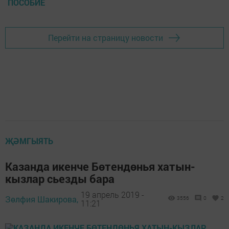
ПОСОБИЕ
Перейти на страницу новости
ҖӘМГЫЯТЬ
Казанда икенче Бөтендөнья хатын-
кызлар сьезды бара
19 апрель 2019 -
Зөлфия Шакирова,
3556
0
2
11:21