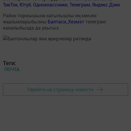
ТикТок
,
Ютуб
,
Одноклассники
,
Телеграм
,
Яндекс.Дзен
Район тормышына кагылышлы иң мөһим
яңалыкларыбызны
Балтаси_Хезмэт
телеграм
каналыбызда да укыгыз.
Теги:
ПОЧТА
Перейти на страницу новости