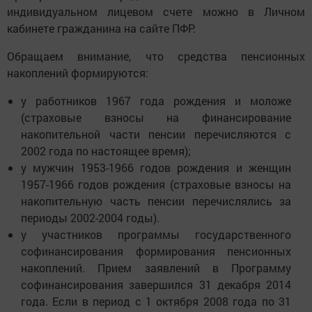
индивидуальном лицевом счете можно в Личном
кабинете гражданина на сайте ПФР.
Обращаем внимание, что средства пенсионных
накоплений формируются:
у работников 1967 года рождения и моложе
(страховые взносы на финансирование
накопительной части пенсии перечисляются с
2002 года по настоящее время);
у мужчин 1953-1966 годов рождения и женщин
1957-1966 годов рождения (страховые взносы на
накопительную часть пенсии перечислялись за
периоды 2002-2004 годы).
у участников программы государственного
софинансирования формирования пенсионных
накоплений. Прием заявлений в Программу
софинансирования завершился 31 декабря 2014
года. Если в период с 1 октября 2008 года по 31