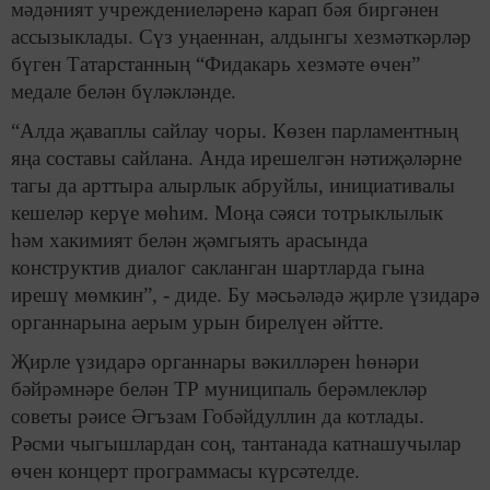
мәдәният учреждениеләренә карап бәя биргәнен
ассызыклады. Сүз уңаеннан, алдынгы хезмәткәрләр
бүген Татарстанның “Фидакарь хезмәте өчен”
медале белән бүләкләнде.
“Алда җаваплы сайлау чоры. Көзен парламентның
яңа составы сайлана. Анда ирешелгән нәтиҗәләрне
тагы да арттыра алырлык абруйлы, инициативалы
кешеләр керүе мөһим. Моңа сәяси тотрыклылык
һәм хакимият белән җәмгыять арасында
конструктив диалог сакланган шартларда гына
ирешү мөмкин”, - диде. Бу мәсьәләдә җирле үзидарә
органнарына аерым урын бирелүен әйтте.
Җирле үзидарә органнары вәкилләрен һөнәри
бәйрәмнәре белән ТР муниципаль берәмлекләр
советы рәисе Әгъзам Гобәйдуллин да котлады.
Рәсми чыгышлардан соң, тантанада катнашучылар
өчен концерт программасы күрсәтелде.