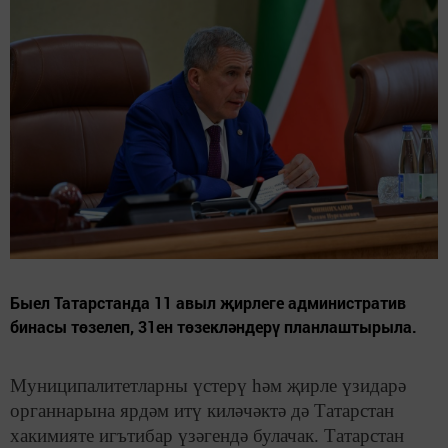
Быел Татарстанда 11 авыл җирлеге административ
бинасы төзелеп, 31ен төзекләндерү планлаштырыла.
Муниципалитетларны үстерү һәм җирле үзидарә
органнарына ярдәм итү киләчәктә дә Татарстан
хакимияте игътибар үзәгендә булачак. Татарстан