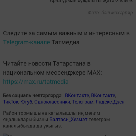
Арча урман хуҗалыгы җитәкчелеге.
Фото: баш мөхәррир
Следите за самым важным и интересным в
Telegram-канале
Татмедиа
Читайте новости Татарстана в
национальном мессенджере MАХ:
https://max.ru/tatmedia
Без социаль челтәрләрдә
:
ВКонтакте
,
ВКонтакте
,
ТикТок
,
Ютуб
,
Одноклассники
,
Телеграм
,
Яндекс.Дзен
Район тормышына кагылышлы иң мөһим
яңалыкларыбызны
Балтаси_Хезмэт
телеграм
каналыбызда да укыгыз.