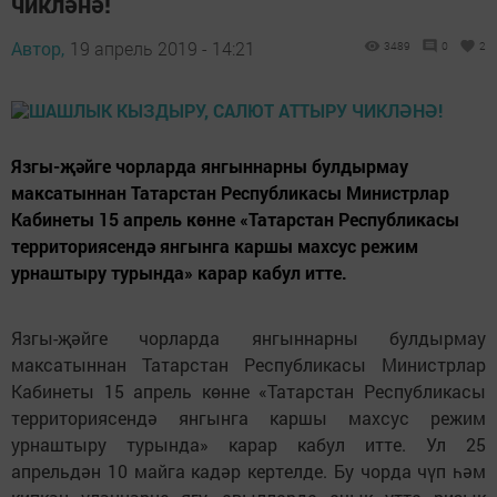
чикләнә!
Автор,
19 апрель 2019 - 14:21
3489
0
2
Язгы-җәйге чорларда янгыннарны булдырмау
максатыннан Татарстан Республикасы Министрлар
Кабинеты 15 апрель көнне «Татарстан Республикасы
территориясендә янгынга каршы махсус режим
урнаштыру турында» карар кабул итте.
Язгы-җәйге чорларда янгыннарны булдырмау
максатыннан Татарстан Республикасы Министрлар
Кабинеты 15 апрель көнне «Татарстан Республикасы
территориясендә янгынга каршы махсус режим
урнаштыру турында» карар кабул итте. Ул 25
апрельдән 10 майга кадәр кертелде. Бу чорда чүп һәм