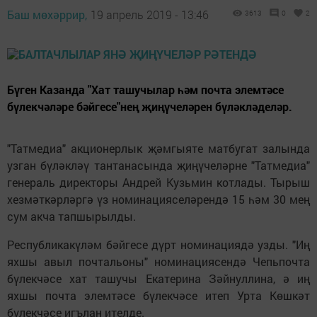
Баш мөхәррир,
19 апрель 2019 - 13:46
3613
0
2
Бүген Казанда "Хат ташучылар һәм почта элемтәсе
бүлекчәләре бәйгесе"нең җиңүчеләрен бүләкләделәр.
"Татмедиа" акционерлык җәмгыяте матбугат залында
узган бүләкләү тантанасында җиңүчеләрне "Татмедиа"
генераль директоры Андрей Кузьмин котлады. Тырыш
хезмәткәрләргә үз номинацияселәрендә 15 һәм 30 мең
сум акча тапшырылды.
Республикакүләм бәйгесе дүрт номинациядә узды. "Иң
яхшы авыл почтальоны" номинациясендә Чепьпочта
бүлекчәсе хат ташучы Екатерина Зәйнуллина, ә иң
яхшы почта элемтәсе бүлекчәсе итеп Урта Көшкәт
бүлекчәсе игълан ителде.