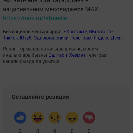
Читайте новости Татарстана в
национальном мессенджере MАХ:
https://max.ru/tatmedia
Без социаль челтәрләрдә
:
ВКонтакте
,
ВКонтакте
,
ТикТок
,
Ютуб
,
Одноклассники
,
Телеграм
,
Яндекс.Дзен
Район тормышына кагылышлы иң мөһим
яңалыкларыбызны
Балтаси_Хезмэт
телеграм
каналыбызда да укыгыз.
Оставляйте реакции
2
0
0
0
0