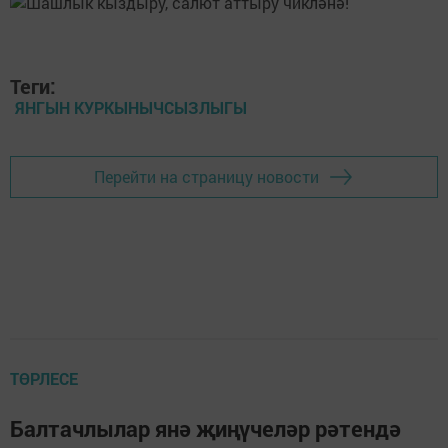
Теги:
ЯНГЫН КУРКЫНЫЧСЫЗЛЫГЫ
Перейти на страницу новости
ТӨРЛЕСЕ
Балтачлылар янә җиңүчеләр рәтендә