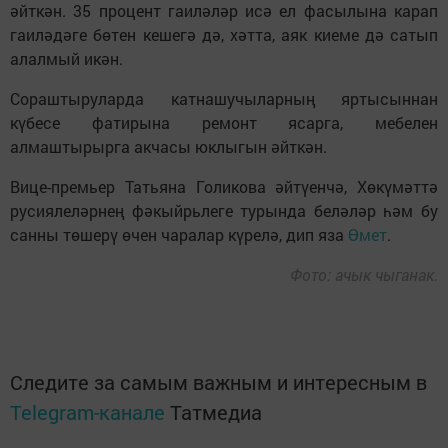
әйткән. 35 процент гаиләләр исә ел фасылына карап
гаиләдәге бөтен кешегә дә, хәтта, аяк киеме дә сатып
алалмый икән.
Сораштыруларда катнашучыларның яртысыннан
күбесе фатирына ремонт ясарга, мебелен
алмаштырырга акчасы юклыгын әйткән.
Вице-премьер Татьяна Голикова әйтүенчә, Хөкүмәттә
русиялеләрнең фәкыйрьлеге турында беләләр һәм бу
санны төшерү өчен чаралар күрелә, дип яза
Өмет
.
Фото: ачык чыганак.
Следите за самым важным и интересным в
Telegram-канале
Татмедиа