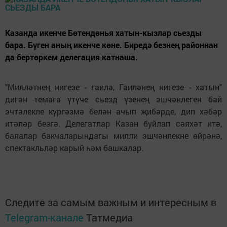
Казанда икенче Бөтендөнья хатын-кызлар сьезды
бара. Бүген аның икенче көне. Биредә безнең районнан
да бертөркем делегация катнаша.
"Милләтнең нигезе - гаилә, Гаиләнең нигезе - хатын"
дигән темага үтүче сьезд үзенең эшчәнлеген бай
эчтәлекле күргәзмә белән ачып җибәрде, дип хәбәр
итәләр безгә. Делегатлар Казан буйлап сәяхәт итә,
балалар бакчаларындагы милли эшчәнлекне өйрәнә,
спектакльләр карый һәм башкалар.
Следите за самым важным и интересным в
Telegram-канале
Татмедиа