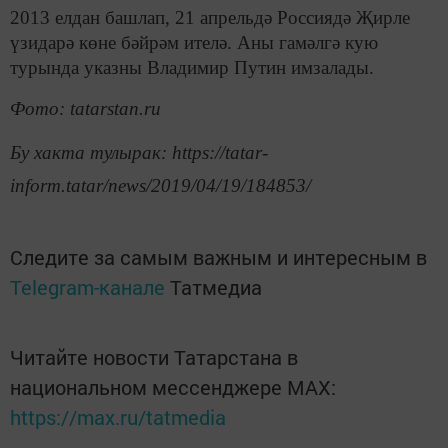
2013 елдан башлап, 21 апрельдә Россиядә Җирле
үзидарә көне бәйрәм ителә. Аны гамәлгә кую
турында указны Владимир Путин имзалады.
Фото: tatarstan.ru
Бу хакта тулырак: https://tatar-
inform.tatar/news/2019/04/19/184853/
Следите за самым важным и интересным в
Telegram-канале
Татмедиа
Читайте новости Татарстана в
национальном мессенджере MАХ:
https://max.ru/tatmedia