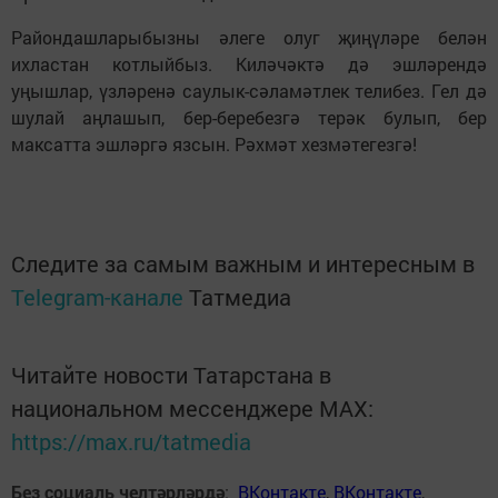
Райондашларыбызны әлеге олуг җиңүләре белән
ихластан котлыйбыз. Киләчәктә дә эшләрендә
уңышлар, үзләренә саулык-сәламәтлек телибез. Гел дә
шулай аңлашып, бер-беребезгә терәк булып, бер
максатта эшләргә язсын. Рәхмәт хезмәтегезгә!
Следите за самым важным и интересным в
Telegram-канале
Татмедиа
Читайте новости Татарстана в
национальном мессенджере MАХ:
https://max.ru/tatmedia
Без социаль челтәрләрдә
:
ВКонтакте
,
ВКонтакте
,