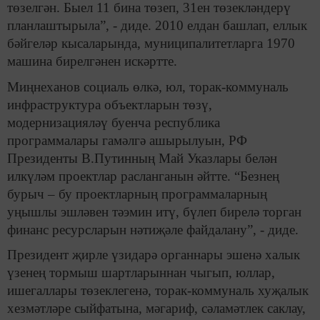
төзелгән. Быел 11 бина төзеп, 31ен төзекләндерү
планлаштырыла”, - диде. 2010 елдан башлап, еллык
бәйгеләр кысаларында, муниципалитетларга 1970
машина бирелгәнен искәртте.
Миңнеханов социаль өлкә, юл, торак-коммуналь
инфраструктура объектларын төзү,
модернизацияләү буенча республика
программалары гамәлгә ашырылуын, РФ
Президенты В.Путинның Май Указлары белән
илкүләм проектлар расланганын әйтте. “Безнең
бурыч – бу проектларның программаларның
уңышлы эшләвен тәэмин итү, бүлеп бирелә торган
финанс ресурсларын нәтиҗәле файдалану”, - диде.
Президент җирле үзидарә органнары эшенә халык
үзенең тормыш шартларыннан чыгып, юллар,
ишегаллары төзеклегенә, торак-коммуналь хуҗалык
хезмәтләре сыйфатына, мәгариф, сәламәтлек саклау,