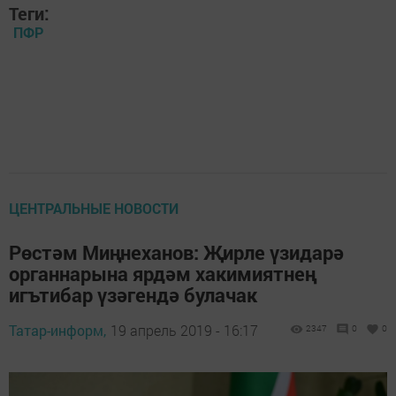
Теги:
ПФР
ЦЕНТРАЛЬНЫЕ НОВОСТИ
Рөстәм Миңнеханов: Җирле үзидарә
органнарына ярдәм хакимиятнең
игътибар үзәгендә булачак
Татар-информ,
19 апрель 2019 - 16:17
2347
0
0