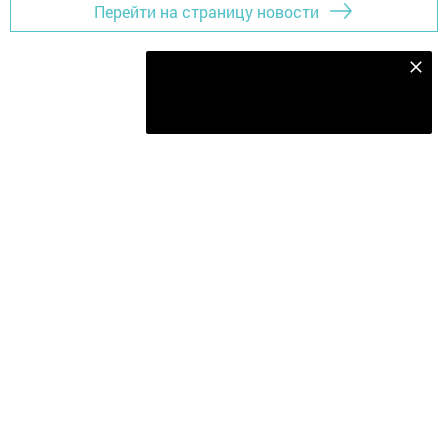
Перейти на страницу новости
Безнең Яндекс Дзен каналына языл
Подписаться
Главная
Последние новости