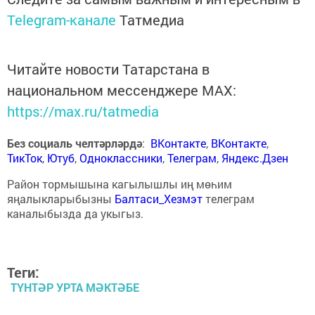
Telegram-канале
Татмедиа
Читайте новости Татарстана в
национальном мессенджере MАХ:
https://max.ru/tatmedia
Без социаль челтәрләрдә
:
ВКонтакте
,
ВКонтакте
,
ТикТок
,
Ютуб
,
Одноклассники
,
Телеграм
,
Яндекс.Дзен
Район тормышына кагылышлы иң мөһим
яңалыкларыбызны
Балтаси_Хезмэт
телеграм
каналыбызда да укыгыз.
Теги:
ТҮНТӘР УРТА МӘКТӘБЕ