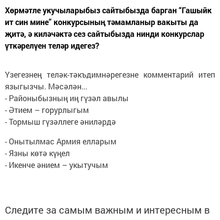
Хөрмәтле укучыларыбыз сайтыбызда барган “Гашыйк
ит син мине” конкурсының тәмамланыр вакыты да
җитә, ә киләчәктә сез сайтыбызда нинди конкурслар
үткәрелүен теләр идегез?
Үзегезнең теләк-тәкъдимнәрегезне комментарий итеп
языгызчы. Мәсәлән...
- Районыбызның иң гүзәл авылы
- Әтием – горурлыгым
- Тормыш гүзәллеге әниләрдә
- Онытылмас Армия елларым
- Язны көтә күңел
- Икенче әнием – укытучым
Следите за самым важным и интересным в