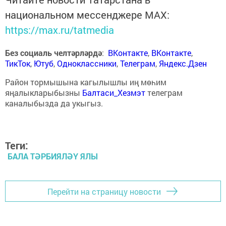
национальном мессенджере MАХ:
https://max.ru/tatmedia
Без социаль челтәрләрдә
:
ВКонтакте
,
ВКонтакте
,
ТикТок
,
Ютуб
,
Одноклассники
,
Телеграм
,
Яндекс.Дзен
Район тормышына кагылышлы иң мөһим
яңалыкларыбызны
Балтаси_Хезмэт
телеграм
каналыбызда да укыгыз.
Теги:
БАЛА ТӘРБИЯЛӘҮ ЯЛЫ
Перейти на страницу новости