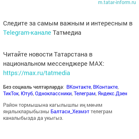
m.tatar-inform.ru
Следите за самым важным и интересным в
Telegram-канале
Татмедиа
Читайте новости Татарстана в
национальном мессенджере MАХ:
https://max.ru/tatmedia
Без социаль челтәрләрдә
:
ВКонтакте
,
ВКонтакте
,
ТикТок
,
Ютуб
,
Одноклассники
,
Телеграм
,
Яндекс.Дзен
Район тормышына кагылышлы иң мөһим
яңалыкларыбызны
Балтаси_Хезмэт
телеграм
каналыбызда да укыгыз.