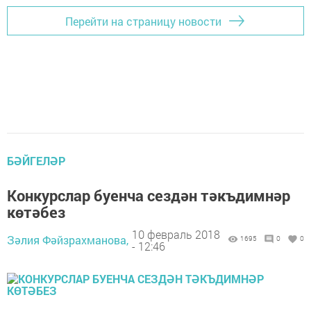
Перейти на страницу новости
БӘЙГЕЛӘР
Конкурслар буенча сездән тәкъдимнәр
көтәбез
10 февраль 2018
Зәлия Фәйзрахманова,
1695
0
0
- 12:46