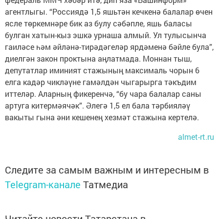
агентлыгы. “Россиядә 1,5 яшьтән кечкенә балалар өчен
ясле төркемнәре бик аз булу сәбәпле, яшь баласы
булган хатын-кыз эшкә урнаша алмый. Ул тулысынча
гаиләсе һәм әйләнә-тирәдәгеләр ярдәменә бәйле була”,
диелгән закон проктына аңлатмада. Моннан тыш,
депутатлар иминият стажының максималь чорын 6
елга кадәр чикләүне гамәлдән чыгарырга тәкъдим
иттеләр. Аларның фикеренчә, “бу чара балалар саны
артуга китермәячәк”. Әлегә 1,5 ел бала тәрбияләү
вакыты гына әни кешенең хезмәт стажына кертелә.
almet-rt.ru
Следите за самым важным и интересным в
Telegram-канале
Татмедиа
Читайте новости Татарстана в