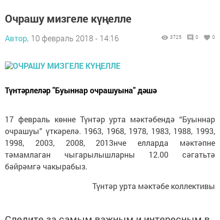
Очрашу мизгеле күңелле
Автор,
10 февраль 2018 - 14:16
3725
0
0
Түнтәрлеләр "Буыннар очрашуына" дәшә
17 февраль көнне Түнтәр урта мәктәбендә “Буыннар
очрашуы” үткәрелә. 1963, 1968, 1978, 1983, 1988, 1993,
1998, 2003, 2008, 2013нче елларда мәктәпне
тәмамлаган чыгарылышларны 12.00 сәгатьтә
бәйрәмгә чакырабыз.
Түнтәр урта мәктәбе коллективы
Следите за самым важным и интересным в