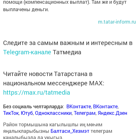
помощи (компенсационных выплат). Там же и будут
выплачены деньги.
m.tatar-inform.ru
Следите за самым важным и интересным в
Telegram-канале
Татмедиа
Читайте новости Татарстана в
национальном мессенджере MАХ:
https://max.ru/tatmedia
Без социаль челтәрләрдә
:
ВКонтакте
,
ВКонтакте
,
ТикТок
,
Ютуб
,
Одноклассники
,
Телеграм
,
Яндекс.Дзен
Район тормышына кагылышлы иң мөһим
яңалыкларыбызны
Балтаси_Хезмэт
телеграм
каналыбызда да укыгыз.