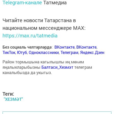
Telegram-канале
Татмедиа
Читайте новости Татарстана в
национальном мессенджере MАХ:
https://max.ru/tatmedia
Без социаль челтәрләрдә
:
ВКонтакте
,
ВКонтакте
,
ТикТок
,
Ютуб
,
Одноклассники
,
Телеграм
,
Яндекс.Дзен
Район тормышына кагылышлы иң мөһим
яңалыкларыбызны
Балтаси_Хезмэт
телеграм
каналыбызда да укыгыз.
Теги:
"ХЕЗМӘТ"