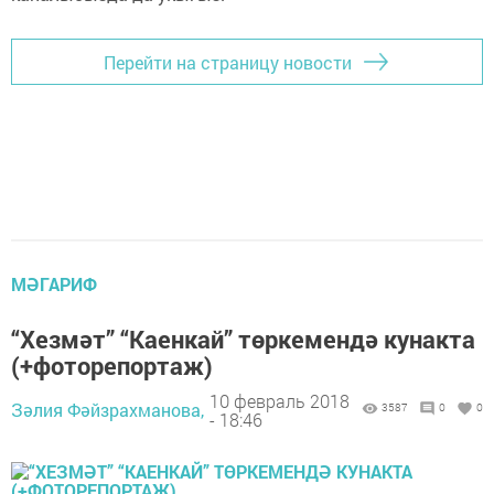
Перейти на страницу новости
МӘГАРИФ
“Хезмәт” “Каенкай” төркемендә кунакта
(+фоторепортаж)
10 февраль 2018
Зәлия Фәйзрахманова,
3587
0
0
- 18:46