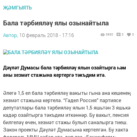
ҖӘМГЫЯТЬ
Бала тәрбияләү ялы озынайтыла
Автор,
10 февраль 2018 - 17:16
3930
0
0
Дәүләт Думасы бала тәрбияләү ялын озайтырга һәм
аны хезмәт стажына кертергә тәкъдим итә.
Әлегә 1,5 ел бала тәрбияләү вакыты гына ана кешенең
хезмәт стажына кертелә. “Гадел Россия” партиясе
депутатлары бала тәрбияләү ялын 1,5 яшьтән 3 яшькә
кадәр озайтырга тәкъдим иткәннәр. Бу вакыт, пенсия
билгеләү өчен, хезмәт стажы булып саналырга тиеш.
Закон проекты Дәүләт Думасына кертелгән. Бу хакта
федераль ММЧ хәбәр итә, дип яза «Башинформ»