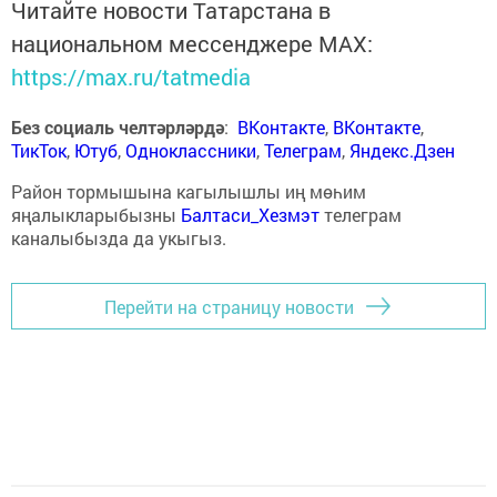
Читайте новости Татарстана в
национальном мессенджере MАХ:
https://max.ru/tatmedia
Без социаль челтәрләрдә
:
ВКонтакте
,
ВКонтакте
,
ТикТок
,
Ютуб
,
Одноклассники
,
Телеграм
,
Яндекс.Дзен
Район тормышына кагылышлы иң мөһим
яңалыкларыбызны
Балтаси_Хезмэт
телеграм
каналыбызда да укыгыз.
Перейти на страницу новости