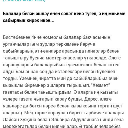
Балалар белән эшләү өчен сәләт кенә түгел, ә иң мөһиме
сабырлык кирәк икән...
Бистәбезнең 4нче номерлы балалар бакчасының
уртанчылар һәм зурлар төркеменә йөрүче
сабыйларның әти-әниләре арасында һөнәрләр белән
таныштыру буенча мастер-класслар үткәрелде. Әлеге
очрашуларны балаларыбыз түземсезлек белән көтеп
алды һәм аннан соң да истәлекләре белән бүлешеп
торды. Үземнең чиратта мин дә сабыйларыбыз өчен
кызыклы биремнәр эшләргә тырышып, “Хезмәт”
газетасы белән таныштырдым. Ә аларга иң кызыгы
үзләре газета чыгарып карау булды. Дөрес, әлегә
яшьләре дә бөтен нәрсә белән кызыксына торган шул
аларның. Мең төрле сораулар биреп, тәрбияче апалары
Ләйсән Хуҗина белән Эльвира Абдуллинага нинди генә
мөрәҗәгатьләр белән килми алар. Ә тәрбиячеләребез