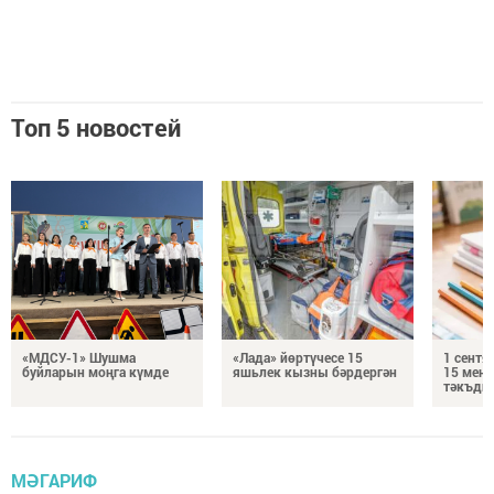
Топ 5 новостей
«МДСУ-1» Шушма
«Лада» йөртүчесе 15
1 сентя
буйларын моңга күмде
яшьлек кызны бәрдергән
15 мең 
тәкъди
МӘГАРИФ