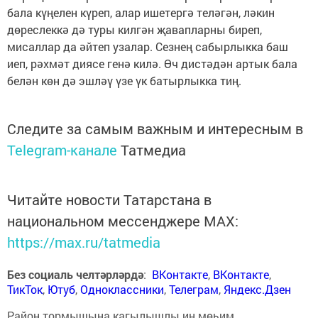
бала күңелен күреп, алар ишетергә теләгән, ләкин
дөреслеккә дә туры килгән җавапларны биреп,
мисаллар да әйтеп узалар. Сезнең сабырлыкка баш
иеп, рәхмәт диясе генә килә. Өч дистәдән артык бала
белән көн дә эшләү үзе үк батырлыкка тиң.
Следите за самым важным и интересным в
Telegram-канале
Татмедиа
Читайте новости Татарстана в
национальном мессенджере MАХ:
https://max.ru/tatmedia
Без социаль челтәрләрдә
:
ВКонтакте
,
ВКонтакте
,
ТикТок
,
Ютуб
,
Одноклассники
,
Телеграм
,
Яндекс.Дзен
Район тормышына кагылышлы иң мөһим