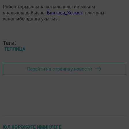
Район тормышына кагылышлы иң мөһим
яңалыкларыбызны
Балтаси_Хезмэт
телеграм
каналыбызда да укыгыз.
Теги:
ТЕПЛИЦА
Перейти на страницу новости
ЮЛ ХӘРӘКӘТЕ ИМИНЛЕГЕ