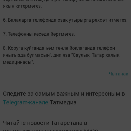
якын китермәгез.
6. Балаларга телефонда озак утырырга рөхсәт итмәгез.
7. Телефонны кесәдә йөртмәгез.
8. Коруга куйганда һәм төнлә йоклаганда телефон
яныгызда булмасын", дип яза "Саулык. Татар халык
медицинасы".
Чыганак
Следите за самым важным и интересным в
Telegram-канале
Татмедиа
Читайте новости Татарстана в