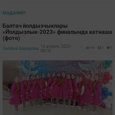
МӘДӘНИЯТ
Балтач йолдызчыклары
«Йолдызлык-2023» финалында катнаша
(фото)
10 апрель 2023 -
Зөлфия Шакирова,
953
0
0
08:16