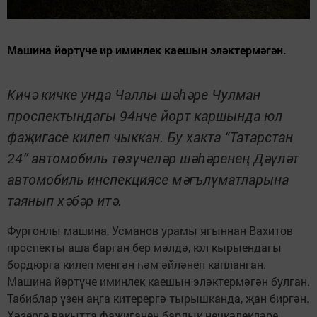
Машина йөртүче ир иминлек каешын эләктермәгән.
Кичә кичке унда Чаллы шәһәре Чулман
проспектындагы 94нче йорт каршында юл
фаҗигасе килеп чыккан. Бу хакта “Татарстан
24” автомобиль төзүчеләр шәһәренең Дәүләт
автомобиль инспекциясе мәгълүматларына
таянып хәбәр итә.
Фургонлы машина, Усманов урамы ягыннан Вахитов
проспекты аша барган бер мәлдә, юл кырыендагы
бордюрга килеп менгән һәм әйләнеп капланган.
Машина йөртүче иминлек каешын эләктермәгән булган.
Табиблар үзен аңга китерергә тырышканда, җан биргән.
Хәзерге вакытта фаҗиганең барлык нечкәлекләре