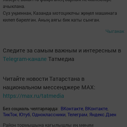
ачыклана.
Сүз уңаеннан, Казанда мотоциклчы җиңел машинага
килеп бәрелгән. Аның аягы бик каты сынган.
Чыганак
Следите за самым важным и интересным в
Telegram-канале
Татмедиа
Читайте новости Татарстана в
национальном мессенджере MАХ:
https://max.ru/tatmedia
Без социаль челтәрләрдә
:
ВКонтакте
,
ВКонтакте
,
ТикТок
,
Ютуб
,
Одноклассники
,
Телеграм
,
Яндекс.Дзен
Район тормышына кагылышлы иң мөһим