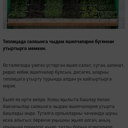
Теплицада салкынга чыдам яшелчәләрне бүгеннән
утыртырга мөмкин.
Өстәлегездә үзегез үстергән яшел салат, суган, шпинат,
редис кебек яшелчәләр булсын, дисәгез, аларны
теплицага утырту турында алдан ук кайгыртырга
кирәк.
Быел яз иртә килде. Кояш җылыта башлау белән
бакчачылар салкынга чыдам яшелчәләрне утырта
башлады инде. Түтәлгә орлыкларны чәчкәндә шуны
искә алыгыз: беренче уңышны җыеп алгач, аның
урынына помидор, кыяр, татлы борыч үсентеләре