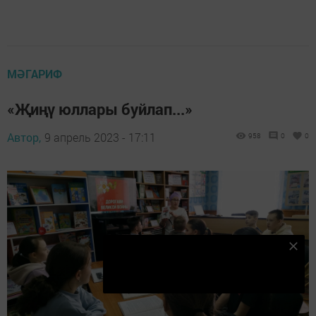
МӘГАРИФ
«Җиңү юллары буйлап...»
Автор,
9 апрель 2023 - 17:11
958
0
0
Безнең Яндекс Дзен каналына языл
Подписаться