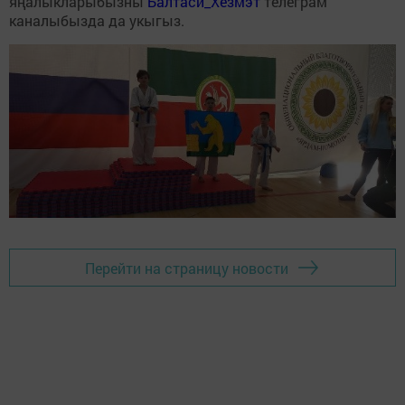
яңалыкларыбызны
Балтаси_Хезмэт
телеграм
каналыбызда да укыгыз.
Перейти на страницу новости