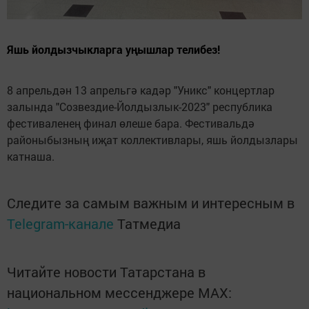
Яшь йолдызчыкларга уңышлар телибез!
8 апрельдән 13 апрельгә кадәр "Уникс" концертлар
залында "Созвездие-Йолдызлык-2023" республика
фестиваленең финал өлеше бара. Фестивальдә
районыбызның иҗат коллективлары, яшь йолдызлары
катнаша.
Следите за самым важным и интересным в
Telegram-канале
Татмедиа
Читайте новости Татарстана в
национальном мессенджере MАХ: