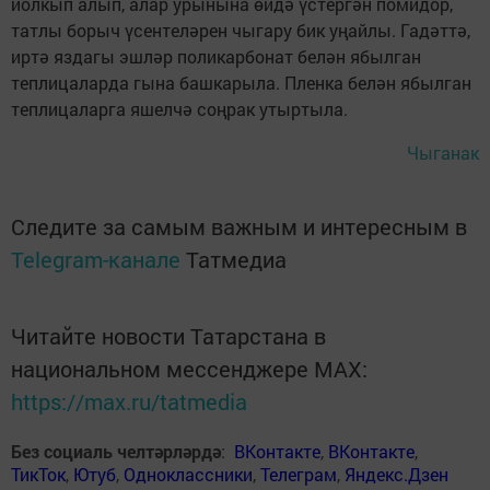
йолкып алып, алар урынына өйдә үстергән помидор,
татлы борыч үсентеләрен чыгару бик уңайлы. Гадәттә,
иртә яздагы эшләр поликарбонат белән ябылган
теплицаларда гына башкарыла. Пленка белән ябылган
теплицаларга яшелчә соңрак утыртыла.
Чыганак
Следите за самым важным и интересным в
Telegram-канале
Татмедиа
Читайте новости Татарстана в
национальном мессенджере MАХ:
https://max.ru/tatmedia
Без социаль челтәрләрдә
:
ВКонтакте
,
ВКонтакте
,
ТикТок
,
Ютуб
,
Одноклассники
,
Телеграм
,
Яндекс.Дзен