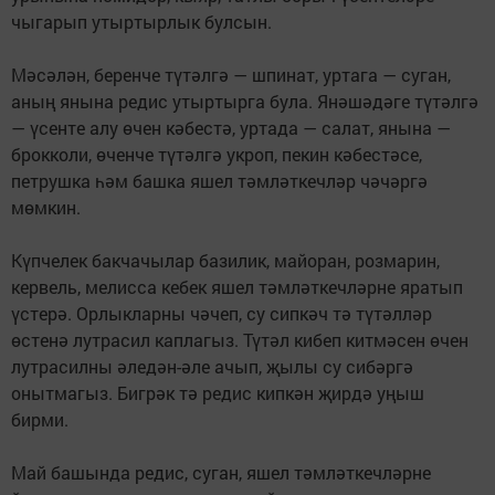
чыгарып утыртырлык булсын.
Мәсәлән, беренче түтәлгә — шпинат, уртага — суган,
аның янына редис утыртырга була. Янәшәдәге түтәлгә
— үсенте алу өчен кәбестә, уртада — салат, янына —
брокколи, өченче түтәлгә укроп, пекин кәбестәсе,
петрушка һәм башка яшел тәмләткечләр чәчәргә
мөмкин.
Күпчелек бакчачылар базилик, майоран, розмарин,
кервель, мелисса кебек яшел тәмләткечләрне яратып
үстерә. Орлыкларны чәчеп, су сипкәч тә түтәлләр
өстенә лутрасил каплагыз. Түтәл кибеп китмәсен өчен
лутрасилны әледән-әле ачып, җылы су сибәргә
онытмагыз. Бигрәк тә редис кипкән җирдә уңыш
бирми.
Май башында редис, суган, яшел тәмләткечләрне