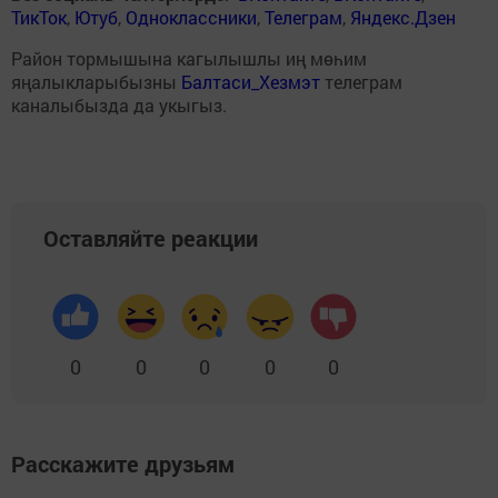
ТикТок
,
Ютуб
,
Одноклассники
,
Телеграм
,
Яндекс.Дзен
Район тормышына кагылышлы иң мөһим
яңалыкларыбызны
Балтаси_Хезмэт
телеграм
каналыбызда да укыгыз.
Оставляйте реакции
0
0
0
0
0
Расскажите друзьям