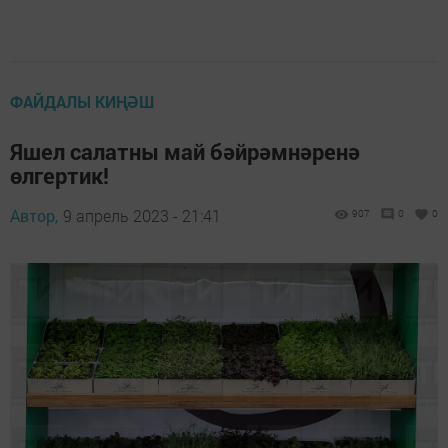
ФАЙДАЛЫ КИҢӘШ
Яшел салатны май бәйрәмнәренә
өлгертик!
Автор,
9 апрель 2023 - 21:41
907
0
0