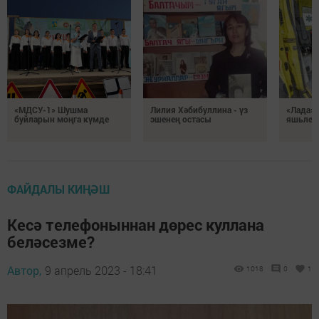
«МДСУ-1» Шушма
Лилия Хәбибуллина - үз
«Лада» 
буйларын моңга күмде
эшенең остасы
яшьлек
ФАЙДАЛЫ КИҢӘШ
Кесә телефоныннан дөрес куллана
беләсезме?
Автор,
9 апрель 2023 - 18:41
1018
0
1