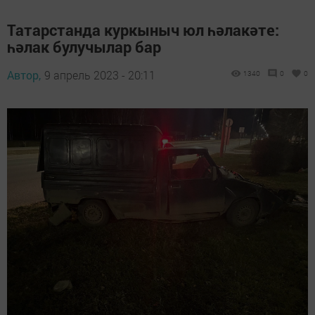
Татарстанда куркыныч юл һәлакәте:
һәлак булучылар бар
Автор,
9 апрель 2023 - 20:11
1340
0
0