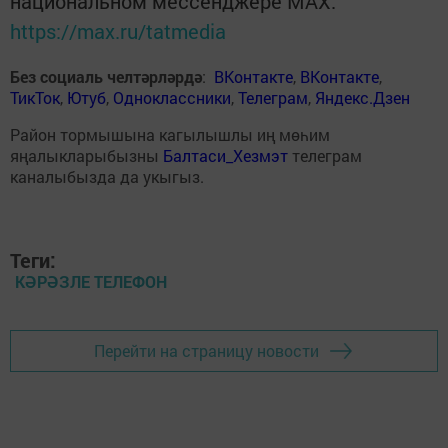
национальном мессенджере MАХ:
https://max.ru/tatmedia
Без социаль челтәрләрдә
:
ВКонтакте
,
ВКонтакте
,
ТикТок
,
Ютуб
,
Одноклассники
,
Телеграм
,
Яндекс.Дзен
Район тормышына кагылышлы иң мөһим
яңалыкларыбызны
Балтаси_Хезмэт
телеграм
каналыбызда да укыгыз.
Теги:
КӘРӘЗЛЕ ТЕЛЕФОН
Перейти на страницу новости