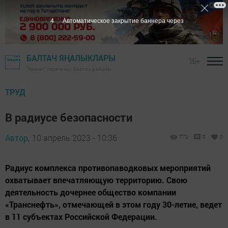
3
Автоматическое закрытие баннера через
БАЛТАЧ ЯҢАЛЫКЛАРЫ
16+
"Хезмәт" газетасы - Балтач районы
ТРУД
В радиусе безопасности
Автор,
10 апрель 2023 - 10:36
772
0
0
Радиус комплекса противопаводковых мероприятий
охватывает впечатляющую территорию. Свою
деятельность дочернее общество компании
«Транснефть», отмечающей в этом году 30-летие, ведет
в 11 субъектах Российской Федерации.