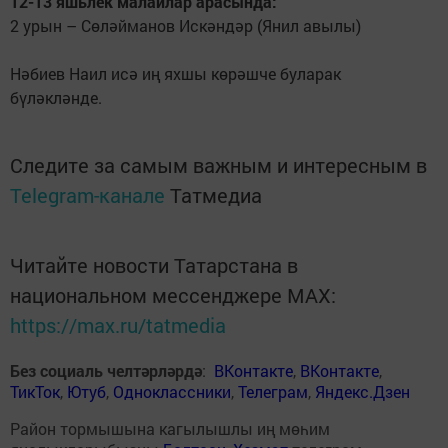
12-13 яшьлек малайлар арасында:
2 урын – Сөләйманов Искәндәр (Янил авылы)
Нәбиев Наил исә иң яхшы көрәшче буларак
бүләкләнде.
Следите за самым важным и интересным в
Telegram-канале
Татмедиа
Читайте новости Татарстана в
национальном мессенджере MАХ:
https://max.ru/tatmedia
Без социаль челтәрләрдә
:
ВКонтакте
,
ВКонтакте
,
ТикТок
,
Ютуб
,
Одноклассники
,
Телеграм
,
Яндекс.Дзен
Район тормышына кагылышлы иң мөһим