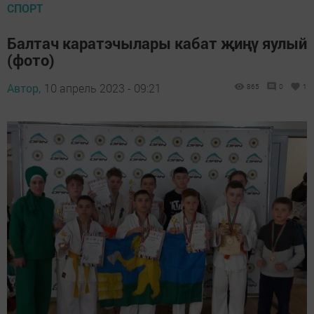
СПОРТ
Балтач каратэчылары кабат җиңү яулый
(фото)
Автор,
10 апрель 2023 - 09:21
865
0
1