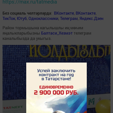
https://max.ru/tatmedia
Без социаль челтәрләрдә
:
ВКонтакте
,
ВКонтакте
,
ТикТок
,
Ютуб
,
Одноклассники
,
Телеграм
,
Яндекс.Дзен
Район тормышына кагылышлы иң мөһим
яңалыкларыбызны
Балтаси_Хезмэт
телеграм
каналыбызда да укыгыз.