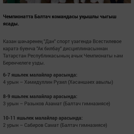
Чемпионатта Балтач командасы уңышлы чыгыш
ясады.
Казан шәһәренең "Дан" спорт үзәгендә Всестилевое
каратэ буенча "Ак билбау" дисциплинасыннан
Татарстан Республикасының ачык Чемпионаты һәм
Беренчелеге узды.
6-7 яшьлек малайлар арасында:
4 урын – Хәмидуллин Рүзил (Хәсәншәех авылы)
8-9 яшьлек малайлар арасында:
3 урын – Разыков Азамат (Балтач гимназиясе)
10-11 яшьлек малайлар арасында:
2 урын – Сабиров Самат (Балтач гимназиясе)