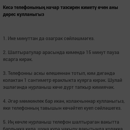
Кесә телефонының начар тәэсирен киметү өчен аны
дөрес кулланыгыз
1. Ике минуттан да озаграк сөйләшмәгез.
2. Шалтыратулар арасында кимендә 15 минут пауза
ясарга кирәк.
3. Телефонны аскы өлешеннән тотып, ким дигәндә
колактан 1 сантиметр ераклыкта куярга кирәк. Шулай
эшләгәндә нурланыш көче дүрт тапкыр кимиячәк.
4. Әгәр мөмкинлек бар икән, колакчыннар кулланыгыз,
яки телефонның тавышын көчәйтеп куеп сөйләшегез.
5. Иң көчле нурланыш телефон шалтыраган вакытта
барлыкка килә, шуңа күрә чакыру вакытында колакка