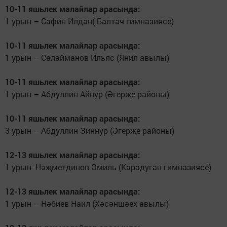
10-11 яшьлек малайлар арасында:
1 урын – Сафин Илдан( Балтач гимназиясе)
10-11 яшьлек малайлар арасында:
1 урын – Сөләйманов Ильяс (Янил авылы)
10-11 яшьлек малайлар арасында:
1 урын – Абдуллин Айнур (Әгерҗе районы)
10-11 яшьлек малайлар арасында:
3 урын – Абдуллин Зиннур (Әгерҗе районы)
12-13 яшьлек малайлар арасында:
1 урын- Нәҗметдинов Эмиль (Карадуган гимназиясе)
12-13 яшьлек малайлар арасында:
1 урын – Нәбиев Наил (Хәсәншәех авылы)