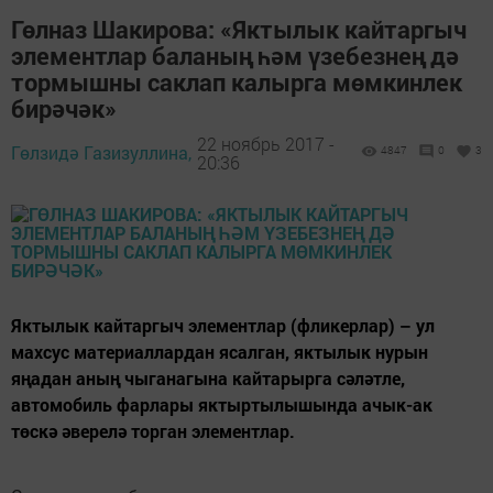
Гөлназ Шакирова: «Яктылык кайтаргыч
элементлар баланың һәм үзебезнең дә
тормышны саклап калырга мөмкинлек
бирәчәк»
22 ноябрь 2017 -
Гөлзидә Газизуллина,
4847
0
3
20:36
Яктылык кайтаргыч элементлар (фликерлар) – ул
махсус материаллардан ясалган, яктылык нурын
яңадан аның чыганагына кайтарырга сәләтле,
автомобиль фарлары яктыртылышында ачык-ак
төскә әверелә торган элементлар.