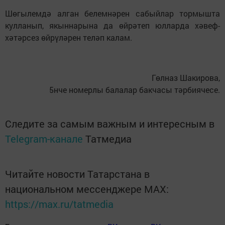
Шөгылемдә алган белемнәрен сабыйлар тормышта
кулланып, якыннарына да өйрәтеп юлларда хәвеф-
хәтәрсез өйрүләрен теләп калам.
Гөлназ Шакирова,
5нче номерлы балалар бакчасы тәрбиячесе.
Следите за самым важным и интересным в
Telegram-канале
Татмедиа
Читайте новости Татарстана в
национальном мессенджере MАХ:
https://max.ru/tatmedia