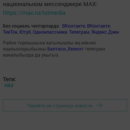
национальном мессенджере MАХ:
https://max.ru/tatmedia
Без социаль челтәрләрдә
:
ВКонтакте
,
ВКонтакте
,
ТикТок
,
Ютуб
,
Одноклассники
,
Телеграм
,
Яндекс.Дзен
Район тормышына кагылышлы иң мөһим
яңалыкларыбызны
Балтаси_Хезмэт
телеграм
каналыбызда да укыгыз.
Теги:
НАЗ
Перейти на страницу новости