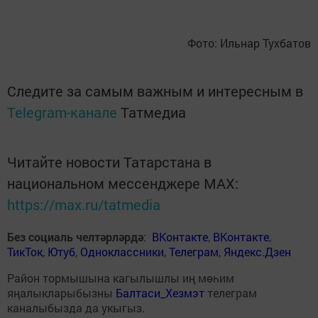
Фото: Ильнар Тухбатов
Следите за самым важным и интересным в
Telegram-канале
Татмедиа
Читайте новости Татарстана в
национальном мессенджере MАХ:
https://max.ru/tatmedia
Без социаль челтәрләрдә
:
ВКонтакте
,
ВКонтакте
,
ТикТок
,
Ютуб
,
Одноклассники
,
Телеграм
,
Яндекс.Дзен
Район тормышына кагылышлы иң мөһим
яңалыкларыбызны
Балтаси_Хезмэт
телеграм
каналыбызда да укыгыз.