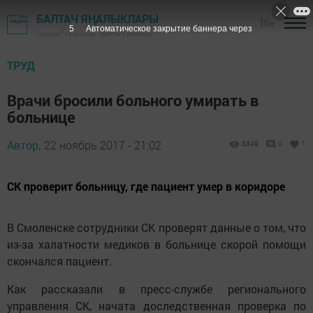
БАЛТАЧ ЯҢАЛЫКЛАРЫ
16+
4
Автоматическое закрытие баннера через
"Хезмәт" газетасы - Балтач районы
ТРУД
Врачи бросили больного умирать в
больнице
Автор,
22 ноябрь 2017 - 21:02
3349
0
1
СК проверит больницу, где пациент умер в коридоре
В Смоленске сотрудники СК проверят данные о том, что
из-за халатности медиков в больнице скорой помощи
скончался пациент.
Как рассказали в пресс-службе регионального
управления СК, начата доследственная проверка по