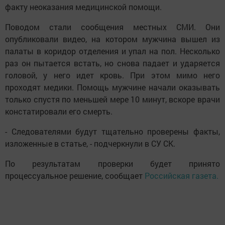
факту неоказания медицинской помощи.
Поводом стали сообщения местных СМИ. Они
опубликовали видео, на котором мужчина вышел из
палаты в коридор отделения и упал на пол. Несколько
раз он пытается встать, но снова падает и ударяется
головой, у него идет кровь. При этом мимо него
проходят медики. Помощь мужчине начали оказывать
только спустя по меньшей мере 10 минут, вскоре врачи
констатировали его смерть.
- Следователями будут тщательно проверены факты,
изложенные в статье, - подчеркнули в СУ СК.
По результатам проверки будет принято
процессуальное решение, сообщает
Российская газета.