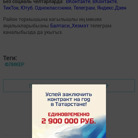
Без социаль челтәрләрдә
:
ВКонтакте
,
ВКонтакте
,
ТикТок
,
Ютуб
,
Одноклассники
,
Телеграм
,
Яндекс.Дзен
Район тормышына кагылышлы иң мөһим
яңалыкларыбызны
Балтаси_Хезмэт
телеграм
каналыбызда да укыгыз.
Теги:
ФЛИКЕР
Перейти на страницу новости