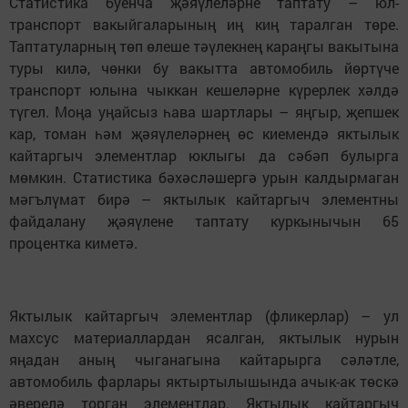
Статистика буенча җәяүлеләрне таптату – юл-
транспорт вакыйгаларының иң киң таралган төре.
Таптатуларның төп өлеше тәүлекнең караңгы вакытына
туры килә, чөнки бу вакытта автомобиль йөртүче
транспорт юлына чыккан кешеләрне күрерлек хәлдә
түгел. Моңа уңайсыз һава шартлары – яңгыр, җепшек
кар, томан һәм җәяүлеләрнең өс киемендә яктылык
кайтаргыч элементлар юклыгы да сәбәп булырга
мөмкин. Статистика бәхәсләшергә урын калдырмаган
мәгълүмат бирә – яктылык кайтаргыч элементны
файдалану җәяүлене таптату куркынычын 65
процентка киметә.
Яктылык кайтаргыч элементлар (фликерлар) – ул
махсус материаллардан ясалган, яктылык нурын
яңадан аның чыганагына кайтарырга сәләтле,
автомобиль фарлары яктыртылышында ачык-ак төскә
әверелә торган элементлар. Яктылык кайтаргыч