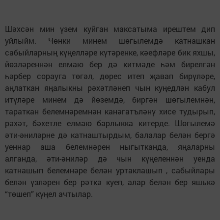
Шәхсән мин үзем куйган максатыма ирештем дип
уйлыйм. Чөнки минем шөгылемдә катнашкан
сабыйларның күңелләре күтәренке, кәефләре бик яхшы,
йөзләреннән елмаю бер дә китмәде һәм бирелгән
һәрбер сорауга төгәл, дөрес итеп җавап бирүләре,
аңлаткан яңалыкны рәхәтләнеп чын куңедлән кабул
итүләре минем дә йөземдә, биргән шөгылемнән,
тараткан белемнәремнән канәгатъләнү хисе тудырып,
рәхәт, бәхетле елмаю барлыкка китерде. Шөгылемә
әти-әниләрне дә катнаштырдым, балалар белән бергә
уеннар аша белемнәрен ныгытканда, яңаларны
алганда, әти-әниләр дә чын күңеленнән уенда
катнашып белемнәре белән уртаклашып , сабыйлары
белән үзләрен бер рәткә куеп, алар белән бер яшькә
“төшеп” күңел ачтылар.