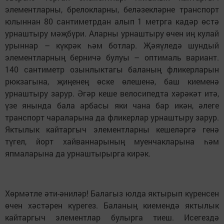
элементларны, брелокларны, беләзекләрне транспорт
юлыннан 80 сантиметрдан алып 1 метрга кадәр өстә
урнаштыру мәҗбүри. Аларны урнаштыру өчен иң кулай
урыннар – күкрәк һәм ботлар. Җәяүледә шундый
элементларның берничә булуы – оптималь вариант.
140 сантиметр озынлыктагы баланың фликерларын
рюкзагына, җиңенең өске өлешенә, баш киеменә
урнаштыру зарур. Әгәр кеше велосипедта хәрәкәт итә,
үзе янында бала арбасы яки чана бар икән, әлеге
транспорт чараларына да фликерлар урнаштыру зарур.
Яктылык кайтаргыч элементларны кешеләргә генә
түгел, йорт хайваннарының муенчакларына һәм
япмаларына да урнаштырырга кирәк.
Хөрмәтле әти-әниләр! Балагыз юлда яктырып күренсен
өчен хәстәрен күрегез. Баланың киемендә яктылык
кайтаргыч элементлар булырга тиеш. Исегездә