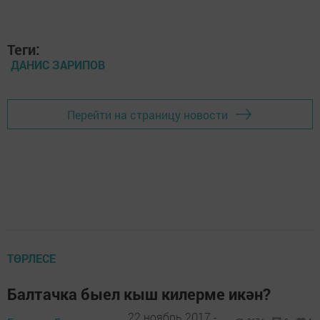
Теги:
ДАНИС ЗАРИПОВ
Перейти на страницу новости
ТӨРЛЕСЕ
Балтачка быел кыш килерме икән?
22 ноябрь 2017 -