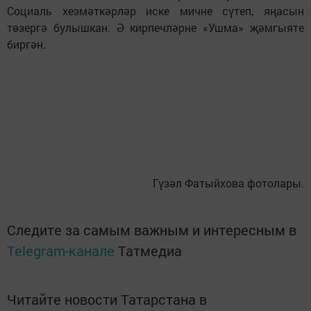
Социаль хезмәткәрләр иске мичне сүтеп, яңасын
төзергә булышкан. Ә кирпечләрне «Ушма» җәмгыяте
биргән.
Гүзәл Фатыйхова фотолары.
Следите за самым важным и интересным в
Telegram-канале
Татмедиа
Читайте новости Татарстана в