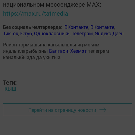
национальном мессенджере MАХ:
https://max.ru/tatmedia
Без социаль челтәрләрдә
:
ВКонтакте
,
ВКонтакте
,
ТикТок
,
Ютуб
,
Одноклассники
,
Телеграм
,
Яндекс.Дзен
Район тормышына кагылышлы иң мөһим
яңалыкларыбызны
Балтаси_Хезмэт
телеграм
каналыбызда да укыгыз.
Теги:
КЫШ
Перейти на страницу новости