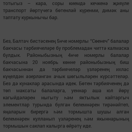
тотыгыз – кара, соры киемдә кечкенә җәяүле
транспорт йөртүчегә бөтенләй күренми, димәк аны
таптату куркынычы бар.
Без, Балтач бистәсенең 5нче номерлы “Сөенеч” балалар
бакчасы тәрбиячеләре бу проблемадан читтә калмаска
булдык. Районыбызның 4нче номерлы балалар
бакчасына 20 ноябрь көнне районыбызның биш
бакчасыннан да тәрбиячеләр үзләренең ихлас
күңелдән әзерләнгән ачык шөгыльләрен күрсәттеләр.
Без дә кунаклар арасында идек. Бөтен тәрбияченең дә
төп максаты балаларга, уеннар аша юл йөрү
кагыйдәләрен ныгыту һәм яктылык кайтаргыч
элементлар турында булган белемнәрен тирәнәйтеп,
яңаларын бирергә һәм тормышта шушы алган
белемнәрен кулланып үзләренең һәм якыннарының
тормышын саклап калырга өйрәтү иде.