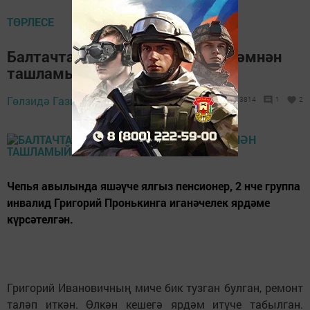
ТӨРЛЕСЕ
Балтачта ялгыз өлкәннәрне ярдәмнән
ташламыйлар
22 ноябрь 2017 -
Гөлзидә Газизуллина,
3814
1
2
19:41
Чепья авылында яшәүче ялгыз пенсионер, 2 нче группа
инвалид Григорий Пронькинга иганәчелек ярдәме
күрсәтелгән.
Григорий Ивановичның миче бик тузган булган, ремонт
таләп иткән. Өлкән кешегә ярдәм итүче табылган.