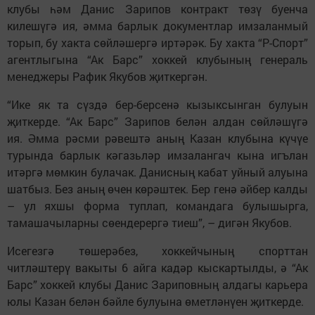
клубы һәм Данис Зарипов контракт төзү буенча
килешүгә ия, әмма барлык документлар имзаланмый
торып, бу хакта сөйләшергә иртәрәк. Бу хакта “Р-Спорт”
агентлыгына “Ак Барс” хоккей клубының генераль
менеджеры Рафик Якубов җиткергән.
“Ике як та сүздә бер-берсенә кызыксынган булуын
җиткерде. “Ак Барс” Зарипов белән алдан сөйләшүгә
ия. Әмма рәсми рәвештә аның Казан клубына күчүе
турында барлык кәгазьләр имзалангач кына игълан
итәргә мөмкин булачак. Данисның кабат уйный алуына
шатбыз. Без аның өчен көрәштек. Бер генә әйбер калды
– ул яхшы форма туплап, командага булышырга,
тамашачыларны сөендерергә тиеш”, – дигән Якубов.
Исегезгә төшерәбез, хоккейчының спорттан
читләштерү вакыты 6 айга кадәр кыскартылды, ә “Ак
Барс” хоккей клубы Данис Зариповның алдагы карьера
юлы Казан белән бәйле булуына өметләнүен җиткерде.