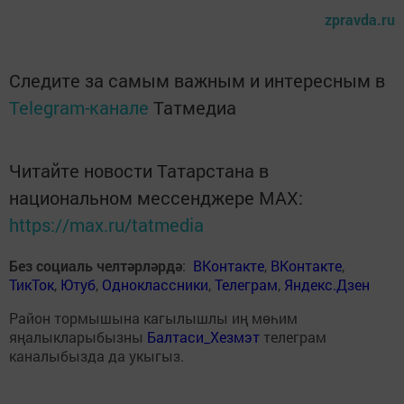
zpravda.ru
Следите за самым важным и интересным в
Telegram-канале
Татмедиа
Читайте новости Татарстана в
национальном мессенджере MАХ:
https://max.ru/tatmedia
Без социаль челтәрләрдә
:
ВКонтакте
,
ВКонтакте
,
ТикТок
,
Ютуб
,
Одноклассники
,
Телеграм
,
Яндекс.Дзен
Район тормышына кагылышлы иң мөһим
яңалыкларыбызны
Балтаси_Хезмэт
телеграм
каналыбызда да укыгыз.