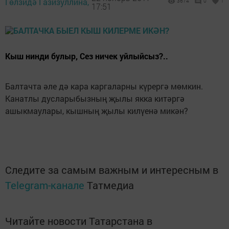
Гөлзидә Газизуллина,
3674
0
1
17:51
Кыш нинди булыр, Сез ничек уйлыйсыз?..
Балтачта әле дә кара каргаларны күрергә мөмкин.
Канатлы дусларыбызның җылы якка китәргә
ашыкмаулары, кышның җылы килүенә микән?
Следите за самым важным и интересным в
Telegram-канале
Татмедиа
Читайте новости Татарстана в