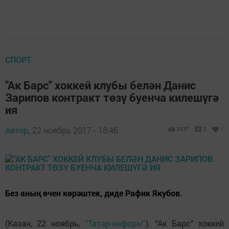
СПОРТ
"Ак Барс" хоккей клубы белән Данис
Зарипов контракт төзү буенча килешүгә
ия
Автор,
22 ноябрь 2017 - 18:46
3537
0
1
Без аның өчен көрәштек, диде Рафик Якубов.
(Казан, 22 ноябрь,
“Татар-информ”
). “Ак Барс” хоккей