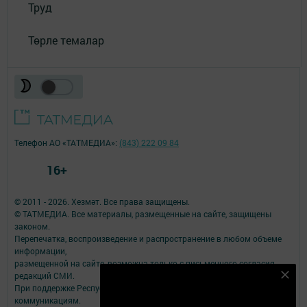
Труд
Төрле темалар
Телефон АО «ТАТМЕДИА»:
(843) 222 09 84
16+
© 2011 - 2026. Хезмәт. Все права защищены.
© ТАТМЕДИА. Все материалы, размещенные на сайте, защищены
законом.
Перепечатка, воспроизведение и распространение в любом объеме
информации,
размещенной на сайте, возможна только с письменного согласия
редакций СМИ.
Безнең Яндекс Дзен каналына языл
При поддержке Республиканского агентства по печати и массовым
Подписаться
коммуникациям.