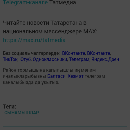
Telegram-канале
Татмедиа
Читайте новости Татарстана в
национальном мессенджере MАХ:
https://max.ru/tatmedia
Без социаль челтәрләрдә
:
ВКонтакте
,
ВКонтакте
,
ТикТок
,
Ютуб
,
Одноклассники
,
Телеграм
,
Яндекс.Дзен
Район тормышына кагылышлы иң мөһим
яңалыкларыбызны
Балтаси_Хезмэт
телеграм
каналыбызда да укыгыз.
Теги:
СЫНАМЫШЛАР