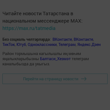
Читайте новости Татарстана в
национальном мессенджере MАХ:
https://max.ru/tatmedia
Без социаль челтәрләрдә
:
ВКонтакте
,
ВКонтакте
,
ТикТок
,
Ютуб
,
Одноклассники
,
Телеграм
,
Яндекс.Дзен
Район тормышына кагылышлы иң мөһим
яңалыкларыбызны
Балтаси_Хезмэт
телеграм
каналыбызда да укыгыз.
Перейти на страницу новости