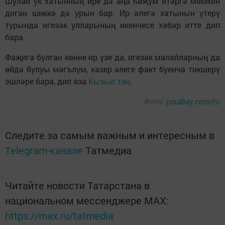
Шулай ук хатынның ире дә аңа һөҗүм итәргә мөмкин
дигән шиккә дә урын бар. Ир әлегә хатынын үтерү
турында игезәк улларының икенчесе хәбәр итте дип
бара.
Фаҗига булган көнне ир үзе дә, игезәк малайларның да
өйдә булуы мәгълүм, хәзер әлеге факт буенча тикшерү
эшләре бара, дип яза
Кызыл таң
.
Фото:
pixabay.com/ru
Следите за самым важным и интересным в
Telegram-канале
Татмедиа
Читайте новости Татарстана в
национальном мессенджере MАХ:
https://max.ru/tatmedia