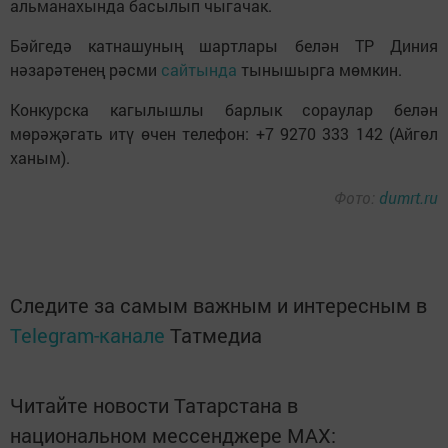
альманахында басылып чыгачак.
Бәйгедә катнашуның шартлары белән ТР Диния
нәзарәтенең рәсми
сайтында
тынышырга мөмкин.
Конкурска кагылышлы барлык сораулар белән
мөрәҗәгать итү өчен телефон: +7 9270 333 142 (Айгөл
ханым).
Фото:
dumrt.ru
Следите за самым важным и интересным в
Telegram-канале
Татмедиа
Читайте новости Татарстана в
национальном мессенджере MАХ: