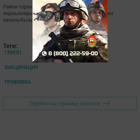
Район тормышына кагылышлы иң мөһим
яңалыкларыбызны
Балтаси_Хезмэт
телеграм
каналыбызда да укыгыз.
Теги:
ГРИПП
ВАКЦИНАЦИЯ
ПРИВИВКА
Перейти на страницу новости