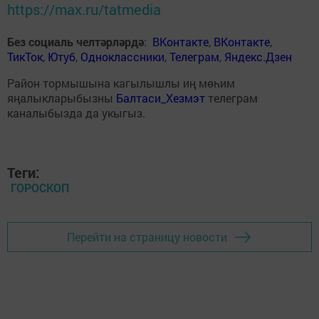
https://max.ru/tatmedia
Без социаль челтәрләрдә
:
ВКонтакте
,
ВКонтакте
,
ТикТок
,
Ютуб
,
Одноклассники
,
Телеграм
,
Яндекс.Дзен
Район тормышына кагылышлы иң мөһим
яңалыкларыбызны
Балтаси_Хезмэт
телеграм
каналыбызда да укыгыз.
Теги:
ГОРОСКОП
Перейти на страницу новости