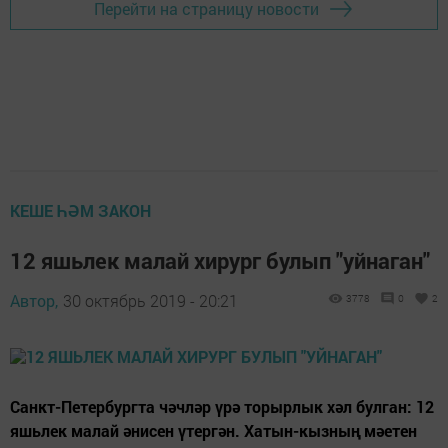
Перейти на страницу новости
КЕШЕ ҺӘМ ЗАКОН
12 яшьлек малай хирург булып "уйнаган"
Автор,
30 октябрь 2019 - 20:21
3778
0
2
Санкт-Петербургта чәчләр үрә торырлык хәл булган: 12
яшьлек малай әнисен үтергән. Хатын-кызның мәетен