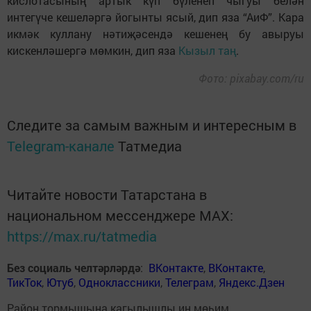
кислотасының артык күп бүленеп чыгуы белән
интегүче кешеләргә йогынты ясый, дип яза “АиФ”. Кара
икмәк куллану нәтиҗәсендә кешенең бу авыруы
кискенләшергә мөмкин, дип яза
Кызыл таң
.
Фото: pixabay.com/ru
Следите за самым важным и интересным в
Telegram-канале
Татмедиа
Читайте новости Татарстана в
национальном мессенджере MАХ:
https://max.ru/tatmedia
Без социаль челтәрләрдә
:
ВКонтакте
,
ВКонтакте
,
ТикТок
,
Ютуб
,
Одноклассники
,
Телеграм
,
Яндекс.Дзен
Район тормышына кагылышлы иң мөһим