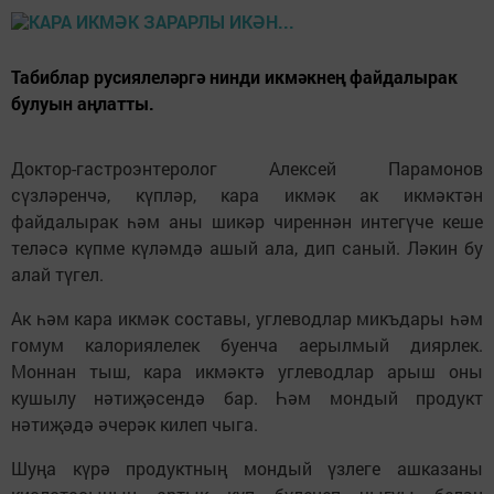
Табиблар русиялеләргә нинди икмәкнең файдалырак
булуын аңлатты.
Доктор-гастроэнтеролог Алексей Парамонов
сүзләренчә, күпләр, кара икмәк ак икмәктән
файдалырак һәм аны шикәр чиреннән интегүче кеше
теләсә күпме күләмдә ашый ала, дип саный. Ләкин бу
алай түгел.
Ак һәм кара икмәк составы, углеводлар микъдары һәм
гомум калориялелек буенча аерылмый диярлек.
Моннан тыш, кара икмәктә углеводлар арыш оны
кушылу нәтиҗәсендә бар. Һәм мондый продукт
нәтиҗәдә әчерәк килеп чыга.
Шуңа күрә продуктның мондый үзлеге ашказаны