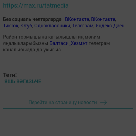
https://max.ru/tatmedia
Без социаль челтәрләрдә
:
ВКонтакте
,
ВКонтакте
,
ТикТок
,
Ютуб
,
Одноклассники
,
Телеграм
,
Яндекс.Дзен
Район тормышына кагылышлы иң мөһим
яңалыкларыбызны
Балтаси_Хезмэт
телеграм
каналыбызда да укыгыз.
Теги:
ЯШЬ ВӘГАЗЬЧЕ
Перейти на страницу новости