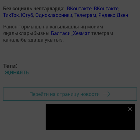
Без социаль челтәрләрдә
:
ВКонтакте
,
ВКонтакте
,
ТикТок
,
Ютуб
,
Одноклассники
,
Телеграм
,
Яндекс.Дзен
Район тормышына кагылышлы иң мөһим
яңалыкларыбызны
Балтаси_Хезмэт
телеграм
каналыбызда да укыгыз.
Теги:
ҖИНАЯТЬ
Перейти на страницу новости
Безнең Яндекс Дзен каналына языл
Подписаться