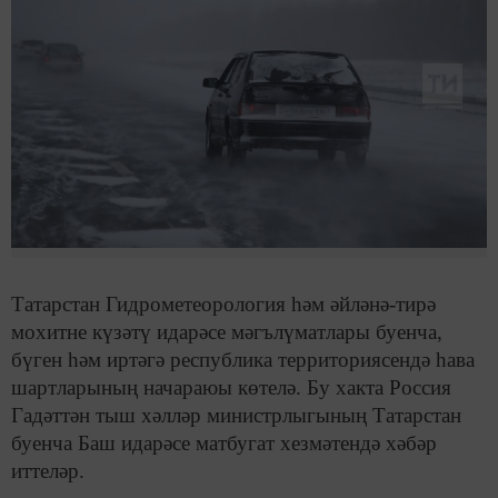
Татарстан Гидрометеорология һәм әйләнә-тирә
мохитне күзәтү идарәсе мәгълүматлары буенча,
бүген һәм иртәгә республика территориясендә һава
шартларының начараюы көтелә. Бу хакта Россия
Гадәттән тыш хәлләр министрлыгының Татарстан
буенча Баш идарәсе матбугат хезмәтендә хәбәр
иттеләр.