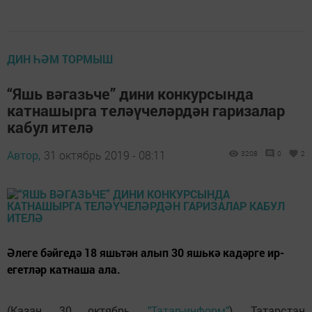
ДИН ҺӘМ ТОРМЫШ
“Яшь вәгазьче” дини конкурсында
катнашырга теләүчеләрдән гаризалар
кабул ителә
Автор,
31 октябрь 2019 - 08:11
3208
0
2
Әлеге бәйгедә 18 яшьтән алып 30 яшькә кадәрге ир-
егетләр катнаша ала.
(Казан, 30 октябрь,
"Татар-информ"
). Татарстан