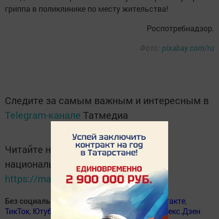
гриппа в поликлинике по месту жительства!
Роспотребнадзор.
Фото:
pixabay.com/ru
Следите за самым важным и интересным в
Telegram-канале
Татмедиа
Читайте новости Татарстана в
национальном мессенджере MАХ:
https://max.ru/tatmedia
Без социаль челтәрләрдә
:
ВКонтакте
,
ВКонтакте
,
ТикТок
,
Ютуб
,
Одноклассники
,
Телеграм
,
Яндекс.Дзен