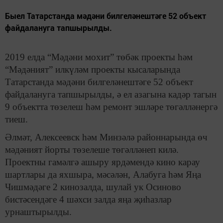
Быел Татарстанда мәдәни билгеләнештәге 52 объект
файдалануга тапшырылды.
2019 елда “Мәдәни мохит” төбәк проекты һәм
“Мәдәният” илкүләм проекты кысаларында
Татарстанда мәдәни билгеләнештәге 52 объект
файдалануга тапшырылды, ә ел азагына кадәр тагын
9 объектта төзелеш һәм ремонт эшләре төгәлләнергә
тиеш.
Әлмәт, Алексеевск һәм Минзәлә районнарында өч
мәдәният йорты төзелеше төгәлләнеп килә.
Проектны гамәлгә ашыру ярдәмендә кино карау
шартлары да яхшыра, мәсәлән, Алабуга һәм Яңа
Чишмәдәге 2 кинозалда, шулай ук Осиново
бистәсендәге 4 шәхси залда яңа җиһазлар
урнаштырылды.