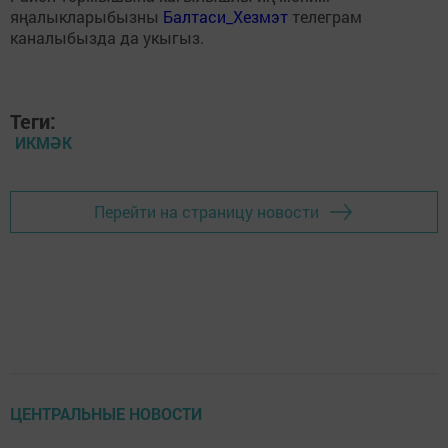
яңалыкларыбызны
Балтаси_Хезмэт
телеграм
каналыбызда да укыгыз.
Теги:
ИКМӘК
Перейти на страницу новости
ЦЕНТРАЛЬНЫЕ НОВОСТИ