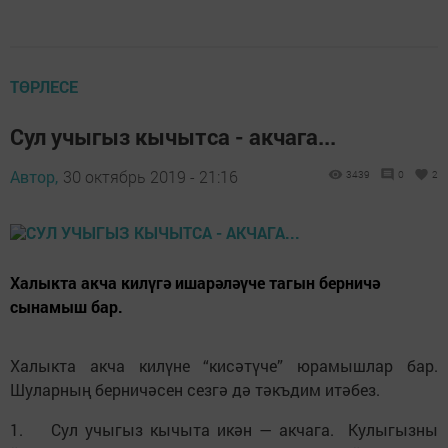
ТӨРЛЕСЕ
Сул учыгыз кычытса - акчага...
Автор,
30 октябрь 2019 - 21:16
3439
0
2
Халыкта акча килүгә ишарәләүче тагын берничә
сынамыш бар.
Халыкта акча килүне “кисәтүче” юрамышлар бар.
Шуларның берничәсен сезгә дә тәкъдим итәбез.
1. Сул учыгыз кычыта икән — акчага. Кулыгызны