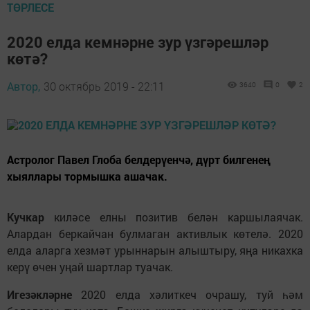
ТӨРЛЕСЕ
2020 елда кемнәрне зур үзгәрешләр
көтә?
Автор,
30 октябрь 2019 - 22:11
3640
0
2
Астролог Павел Глоба белдерүенчә, дүрт билгенең
хыяллары тормышка ашачак.
Кучкар
киләсе елны позитив белән каршылаячак.
Алардан беркайчан булмаган активлык көтелә. 2020
елда аларга хезмәт урыннарын алыштыру, яңа никахка
керү өчен уңай шартлар туачак.
Игезәкләрне
2020 елда хәлиткеч очрашу, туй һәм