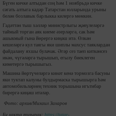
Бүген кичке алтыдан соң һәм 1 ноябрьдә кичке
сәгать алтыга кадәр Татарстан юлларында урыны
белән бозлавык барлыкка килергә мөмкин.
Гадәттән тыш хәлләр министрлыгы җәяүлеләргә
таймый торган аяк киеме әзерләргә, сак һәм
ашыкмый гына йөрергә киңәш итә. Өлкән
кешеләргә кул таягы яки шиплы махсус таяклардан
файдалану яхшы булачак. Әгәр сез таеп киткәнсез
икән, чүгәләргә тырышып, егылу биеклеген
киметергә тырышыгыз.
Машина йөртүчеләргә кинәт кенә тормозга басуны
яки туктап калуны булдырмаска тырышырга һәм
автомобильләрнең техник торышына игътибар
бирергә киңәш итәләр.
Фото: архив/Михаил Захаров
Бу хакта тулырак:
https://tatar-