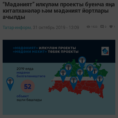
“Мәдәният” илкүләм проекты буенча яңа
китапханәләр һәм мәдәният йортлары
ачылды
Татар-информ,
31 октябрь 2019 - 13:09
1520
0
1