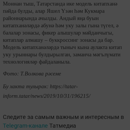
Моннан тыш, Татарстанда ике модель китапханә
пәйда булды, алар Яшел Үзән һәм Кукмара
районнарында ачылды. Андый яңа буын
китапханәләрдә абунә һәм уку залы гына түгел, ә
балалар зонасы, фикер алышулар мәйданчыгы,
китаплар алмашу – буккроссинг зонасы да бар.
Модель китапханәләрдә тыныч кына аулакта китап
уку урыннары булдырылган, заманча мәгълүмати
технологияләр файдаланыла.
Фото: Т.Волкова рәсеме
Бу хакта тулырак: https://tatar-
inform.tatar/news/2019/10/31/196215/
Следите за самым важным и интересным в
Telegram-канале
Татмедиа