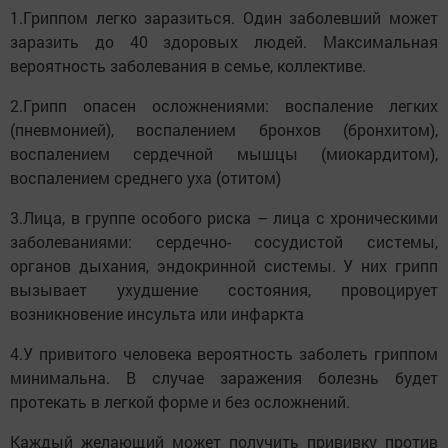
1.Гриппом легко заразиться. Один заболевший может
заразить до 40 здоровых людей. Максимальная
вероятность заболевания в семье, коллективе.
2.Грипп опасен осложнениями: воспаление легких
(пневмонией), воспалением бронхов (бронхитом),
воспалением сердечной мышцы (миокардитом),
воспалением среднего уха (отитом)
3.Лица, в группе особого риска – лица с хроническими
заболеваниями: сердечно- сосудистой системы,
органов дыхания, эндокринной системы. У них грипп
вызывает ухудшение состояния, провоцирует
возникновение инсульта или инфаркта
4.У привитого человека вероятность заболеть гриппом
минимальна. В случае заражения болезнь будет
протекать в легкой форме и без осложнений.
Каждый желающий может получить прививку против