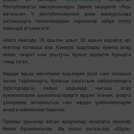
Республикасы мөселманнары Диния нәзарәте «Яшь
вәгазьче» V республикакүләм дини конкурсында
катнашырга теләүчеләрдән гаризалар кабул ителү
хакында игълан итә.
Әлеге бәйгедә 18 яшьтән алып 30 яшькә кадәрге ир-
егетләр катнаша ала. Конкурс шартлары буенча алар
имам, хәзрәт һәм укытучы булып эшләүче булырга
тиеш түгел.
Иҗади ярыш мөселман яшьләрен рухи һәм әхлакый
яктан тәрбияләргә, булачак сәнгатьле сөйләүчеләргә
(ораторларга) халык алдында чыгыш ясау
күнекмәләрен камилләштерергә ярдәм итәчәк, аларга
үзләренең активлыгын һәм иҗади үзенчәлекләрен
ачарга мөмкинлек бирәчәк.
Призлы урыннар алган җиңүчеләр акчалата призлар
белән бүләкләнәчәк. Иң яхшы вәгазьләр «Шура»