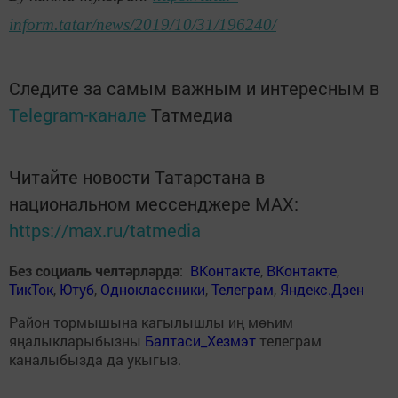
inform.tatar/news/2019/10/31/196240/
Следите за самым важным и интересным в
Telegram-канале
Татмедиа
Читайте новости Татарстана в
национальном мессенджере MАХ:
https://max.ru/tatmedia
Без социаль челтәрләрдә
:
ВКонтакте
,
ВКонтакте
,
ТикТок
,
Ютуб
,
Одноклассники
,
Телеграм
,
Яндекс.Дзен
Район тормышына кагылышлы иң мөһим
яңалыкларыбызны
Балтаси_Хезмэт
телеграм
каналыбызда да укыгыз.