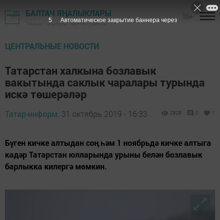
БАЛТАЧ ЯҢАЛЫКЛАРЫ
16+
4
Автоматическое закрытие баннера через
"Хезмәт" газетасы - Балтач районы
ЦЕНТРАЛЬНЫЕ НОВОСТИ
Татарстан халкына бозлавык
вакытында саклык чаралары турында
искә төшерәләр
Татар-информ,
31 октябрь 2019 - 16:33
2928
0
1
Бүген кичке алтыдан соң һәм 1 ноябрьдә кичке алтыга
кадәр Татарстан юлларында урыны белән бозлавык
барлыкка килергә мөмкин.