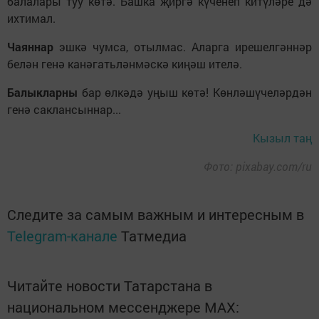
балалары туу көтә. Башка җиргә күченеп китүләре дә
ихтимал.
Чаяннар
эшкә чумса, отылмас. Аларга ирешелгәннәр
белән генә канәгатьләнмәскә киңәш ителә.
Балыкларны
бар өлкәдә уңыш көтә! Көнләшүчеләрдән
генә саклансыннар...
Кызыл таң
Фото: pixabay.com/ru
Следите за самым важным и интересным в
Telegram-канале
Татмедиа
Читайте новости Татарстана в
национальном мессенджере MАХ: