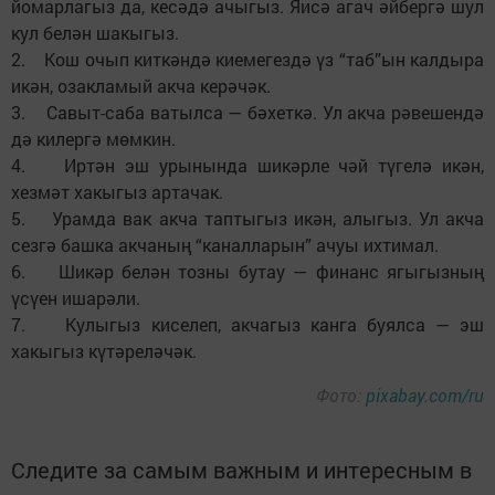
йомарлагыз да, кесәдә ачыгыз. Яисә агач әйбергә шул
кул белән шакыгыз.
2. Кош очып киткәндә киемегездә үз “таб”ын калдыра
икән, озакламый акча керәчәк.
3. Савыт-саба ватылса — бәхеткә. Ул акча рәвешендә
дә килергә мөмкин.
4. Иртән эш урынында шикәрле чәй түгелә икән,
хезмәт хакыгыз артачак.
5. Урамда вак акча таптыгыз икән, алыгыз. Ул акча
сезгә башка акчаның “каналларын” ачуы ихтимал.
6. Шикәр белән тозны бутау — финанс ягыгызның
үсүен ишарәли.
7. Кулыгыз киселеп, акчагыз канга буялса — эш
хакыгыз күтәреләчәк.
Фото:
pixabay.com/ru
Следите за самым важным и интересным в