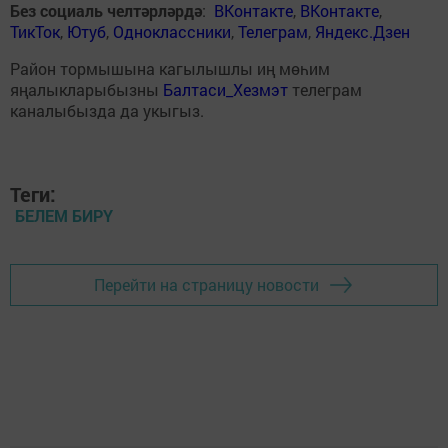
Без социаль челтәрләрдә
:
ВКонтакте
,
ВКонтакте
,
ТикТок
,
Ютуб
,
Одноклассники
,
Телеграм
,
Яндекс.Дзен
Район тормышына кагылышлы иң мөһим
яңалыкларыбызны
Балтаси_Хезмэт
телеграм
каналыбызда да укыгыз.
Теги:
БЕЛЕМ БИРҮ
Перейти на страницу новости