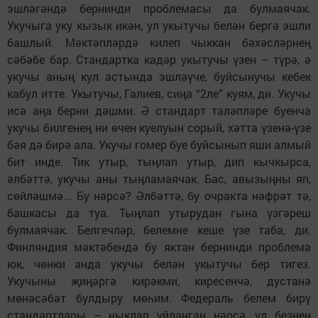
эшләгәндә бернинди проблемасы да булмаячак.
Укучыга уку кызык икән, ул укытучы белән бергә эшли
башлый. Мәктәпләрдә килеп чыккан бәхәсләрнең
сәбәбе бар. Стандартка кадәр укытучы үзен – түрә, ә
укучы аның кул астында эшләүче, буйсынучы кебек
кабул итте. Укытучы, Галиев, сиңа “2ле” куям, ди. Укучы
исә аңа берни дәшми. Ә стандарт таләпләре буенча
укучы билгенең ни өчен куелуын сорый, хәтта үзенә-үзе
бәя дә бирә ала. Укучы гомер буе буйсынып яши алмый
бит инде. Тик утыр, тыңлап утыр, дип кычкырса,
әлбәттә, укучы аны тың­ламаячак. Бас, авызыңны яп,
сөйләшмә... Бу нәрсә? Әлбәттә, бу очракта нәфрәт тә,
башкасы да туа. Тыңлап утырудан гына үз­гәреш
булмаячак. Белгечләр, белемне кеше үзе таба, ди.
Финляндия мәктәбендә бу яктан бернинди проблема
юк, чөнки анда укучы белән укытучы бер тигез.
Укучыны җиңәргә кирәкми, ки­ресенчә, дустанә
мөнәсәбәт булдыру мө­һим. Федераль белем бирү
стандартлары – ныклап уйланган нәрсә, ул безнең