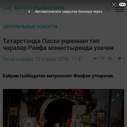
БАЛТАЧ ЯҢАЛЫКЛАРЫ
16+
3
Автоматическое закрытие баннера через
"Хезмәт" газетасы - Балтач районы
ЦЕНТРАЛЬНЫЕ НОВОСТИ
Татарстанда Пасха уңаеннан төп
чаралар Раифа монастыренда узачак
Татар-информ,
23 апрель 2019 - 11:47
1705
0
1
Бәйрәм гыйбадәтен митрополит Феофан үткәрәчәк.