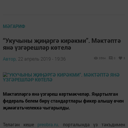
МӘГАРИФ
“Укучыны җиңәргә кирәкми”. Мәктәптә
янә үзгәрешләр көтелә
Автор,
22 апрель 2019 - 19:36
3564
0
3
Мәктәпләргә янә үзгәреш кертмәкчеләр. Яңартылган
федераль белем бирү стандартлары фикер алышу өчен
җәмәгатьчелеккә чыгарылды.
Теләгән кеше
preobra.ru
. порталында үз тәкъдимен