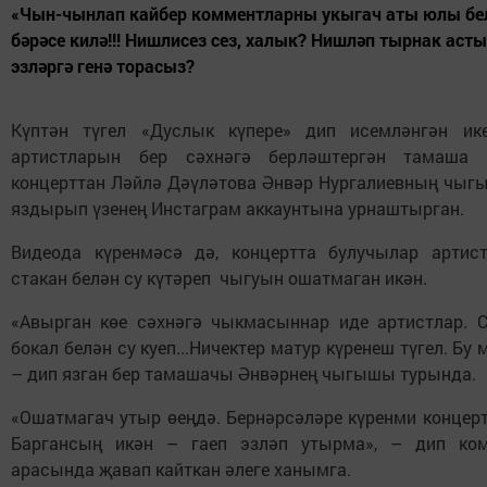
«Чын-чынлап кайбер комментларны укыгач аты юлы бел
бәрәсе килә!!! Нишлисез сез, халык? Нишләп тырнак асты
эзләргә генә торасыз?
Күптән түгел «Дуслык күпере» дип исемләнгән ик
артистларын бер сәхнәгә берләштергән тамаша 
концерттан Ләйлә Дәүләтова Әнвәр Нургалиевның чыг
яздырып үзенең Инстаграм аккаунтына урнаштырган.
Видеода күренмәсә дә, концертта булучылар артис
стакан белән су күтәреп чыгуын ошатмаган икән.
«Авырган көе сәхнәгә чыкмасыннар иде артистлар. 
бокал белән су куеп...Ничектер матур күренеш түгел. Бу 
– дип язган бер тамашачы Әнвәрнең чыгышы турында.
«Ошатмагач утыр өеңдә. Бернәрсәләре күренми концерт
Баргансың икән – гаеп эзләп утырма», – дип ком
арасында җавап кайткан әлеге ханымга.