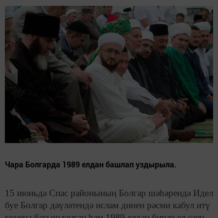
Чара Болгарда 1989 елдан башлап уздырыла.
15 июньдә Спас районының Болгар шәһәрендә Идел
буе Болгар дәүләтендә ислам динен рәсми кабул итү
көненә багышланган һәм 1989 елдан бирле ел саен