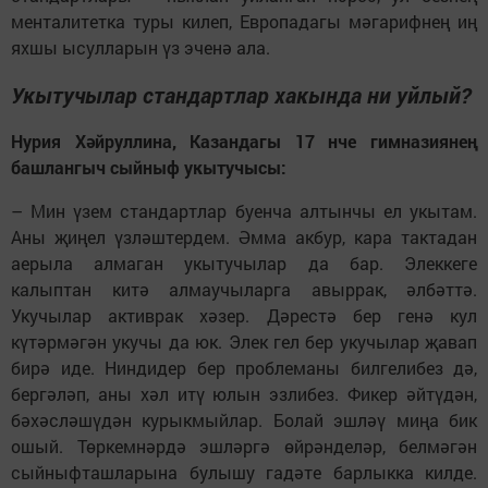
менталитетка туры килеп, Европадагы мәга­риф­нең иң
яхшы ысулларын үз эченә ала.
Укытучылар стандартлар хакында ни уйлый?
Нурия Хәйруллина, Казандагы 17 нче гимназиянең
башлангыч сыйныф укытучысы:
– Мин үзем стандартлар буенча алтынчы ел укытам.
Аны җиңел үзләштердем. Әмма акбур, кара тактадан
аерыла алмаган укытучылар да бар. Элеккеге
калыптан китә алмаучыларга авыррак, әлбәттә.
Укучылар активрак хәзер. Дәрестә бер генә кул
күтәрмәгән укучы да юк. Элек гел бер укучылар җавап
бирә иде. Ниндидер бер проблеманы билгелибез дә,
бергәләп, аны хәл итү юлын эзлибез. Фикер әйтүдән,
бәхәсләшүдән курыкмыйлар. Болай эшләү миңа бик
ошый. Төркемнәрдә эшләргә өйрәнделәр, белмәгән
сыйныф­таш­ларына булышу гадәте барлыкка килде.