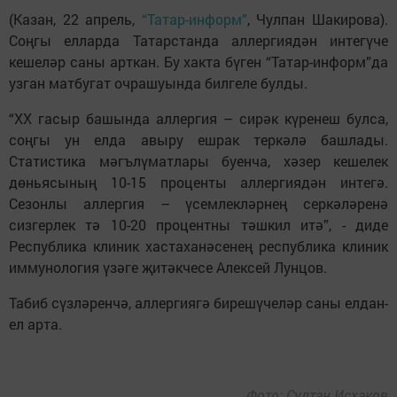
(Казан, 22 апрель,
“Татар-информ”
, Чулпан Шакирова).
Соңгы елларда Татарстанда аллергиядән интегүче
кешеләр саны арткан. Бу хакта бүген “Татар-информ”да
узган матбугат очрашуында билгеле булды.
“XX гасыр башында аллергия – сирәк күренеш булса,
соңгы ун елда авыру ешрак теркәлә башлады.
Статистика мәгълүматлары буенча, хәзер кешелек
дөньясының 10-15 проценты аллергиядән интегә.
Сезонлы аллергия – үсемлекләрнең серкәләренә
сизгерлек тә 10-20 процентны тәшкил итә”, - диде
Республика клиник хастаханәсенең республика клиник
иммунология үзәге җитәкчесе Алексей Лунцов.
Табиб сүзләренчә, аллергиягә бирешүчеләр саны елдан-
ел арта.
Фото: Султан Исхаков