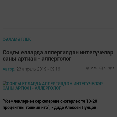
СӘЛАМӘТЛЕК
Соңгы елларда аллергиядән интегүчеләр
саны арткан - аллерголог
Автор,
23 апрель 2019 - 09:16
3550
0
2
"Үсемлекләрнең серкәләренә сизгерлек тә 10-20
процентны тәшкил итә”, - диде Алексей Лунцов.