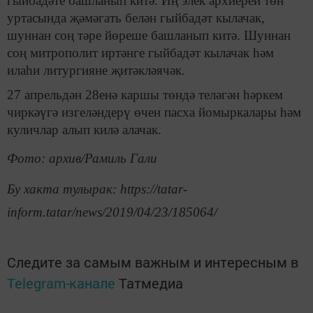
гыйбадәте башланып китә. Иң элек архиерей төн
уртасында җәмәгать белән гыйбадәт кылачак,
шуннан соң тәре йөреше башланып китә. Шуннан
соң митрополит иртәнге гыйбадәт кылачак һәм
илаһи литургияне җитәкләячәк.
27 апрельдән 28енә каршы төндә теләгән һәркем
чиркәүгә изгеләндерү өчен пасха йомыркалары һәм
куличлар алып килә алачак.
Фото: архив/Рамиль Гали
Бу хакта тулырак: https://tatar-
inform.tatar/news/2019/04/23/185064/
Следите за самым важным и интересным в
Telegram-канале
Татмедиа