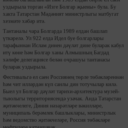
уздырыла торган «Изге Болгар җыены» була. Бу
хакта Татарстан Мәдәният министрлыгы матбугат
хезмәте хәбәр итә.
Тантаналы чара Болгарда 1989 елдан башлап
үткәрелә. Ул 922 елда Идел буе болгарлары
тарафыннан Ислам динен дәүләт дине буларак кабул
итү көне һәм Болгар ханы Алмышның Багдад
хәлифе делегациясе белән очрашуы тантанасы
буларак уздырыла.
Фестивальгә ел саен Россиянең төрле төбәкләреннән
һәм чит илләрдән күп санлы дин тотучылар килә.
Быел ул Болгар дәүләт тарихи-архитектура музей-
тыюлыгы территориясендә узачак. Анда Татарстан
җитәкчелеге, Диния нәзарәтләре вәкилләре,
муниципаль берәмлек башлыклары, министрлык
һәм ведомство җитәкчеләре, Россия төбәкләре
мөфтиләре катнашачак.