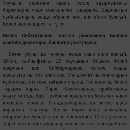
Укучыга, сәләтенә карап, төрле авырлыктагы
биремнәрне чишү мөмкинлеге тудырыла. Башлангыч
сый­ныфларга, өеңдә өйрәнеп кил, дип әйтеп булмый.
Болай эшләү дөрес тә түгел.
Мәлик Сибагатуллин, Балтач районының Бөрбаш
мәктәбе директоры, биология укытучысы:
– Бөтен укучы да теманы өендә укып килә алмый.
Әйтик, сыйныфтагы 20 укучының бишесе болай
әзерләнә ала. Кайберләренең хәтере яхшы,
мәгълүматны тиз эләктерә. Мәгълүмат чыганакларын
күрсәтсәң, тиз генә табалар анысы. Гел юнәлеш биреп
торырга кирәк. Мирза Мәхмүтовның проблемалы
укыту методы бар. Проблема куясың да бергәләп чишү
юлларын эзлисең. Стандартларның да нигезе шуңа
корылган. Укытучы белем биреп кенә калмыйча,
идарәче дә булырга тиеш. Биологияне 12 ел укытам.
Дәрес ахырында укучыларымнан, үзегезгә нинди билге