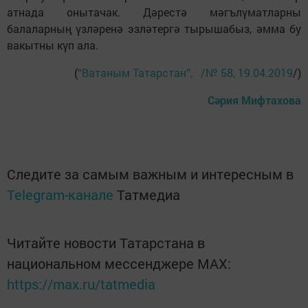
атнада онытачак. Дәрестә мәгълүматларны
балаларның үзләренә эзләтергә тырышабыз, әмма бу
вакытны күп ала.
(
“Ватаным Татарстан”, /№ 58, 19.04.2019
/)
Сәрия Мифтахова
Следите за самым важным и интересным в
Telegram-канале
Татмедиа
Читайте новости Татарстана в
национальном мессенджере MАХ:
https://max.ru/tatmedia