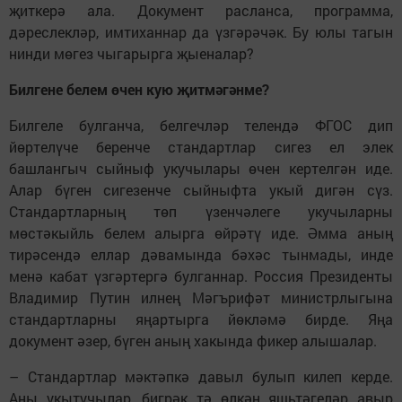
җиткерә ала. Документ расланса, программа,
дәреслекләр, имтиханнар да үзгәрәчәк. Бу юлы тагын
нинди мөгез чыгарырга җыеналар?
Билгене белем өчен кую җитмәгәнме?
Билгеле булганча, белгечләр телендә ФГОС дип
йөртелүче беренче стандартлар сигез ел элек
башлангыч сыйныф укучылары өчен кертелгән иде.
Алар бүген сигезенче сыйныфта укый дигән сүз.
Стандартларның төп үзен­чәлеге укучыларны
мөстәкыйль белем алырга өйрәтү иде. Әмма аның
тирәсендә еллар дәва­мында бәхәс тынмады, инде
менә кабат үзгәртергә булганнар. Россия Президенты
Владимир Путин илнең Мәгърифәт министрлыгына
стандартларны яңар­тырга йөкләмә бирде. Яңа
документ әзер, бүген аның хакында фикер алышалар.
– Стандартлар мәктәпкә давыл булып килеп керде.
Аны укытучылар, бигрәк тә өлкән яшьтәгеләр авыр