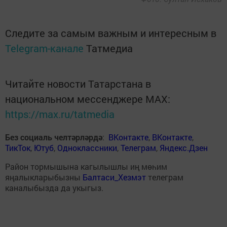
Следите за самым важным и интересным в
Telegram-канале
Татмедиа
Читайте новости Татарстана в
национальном мессенджере MАХ:
https://max.ru/tatmedia
Без социаль челтәрләрдә
:
ВКонтакте
,
ВКонтакте
,
ТикТок
,
Ютуб
,
Одноклассники
,
Телеграм
,
Яндекс.Дзен
Район тормышына кагылышлы иң мөһим
яңалыкларыбызны
Балтаси_Хезмэт
телеграм
каналыбызда да укыгыз.