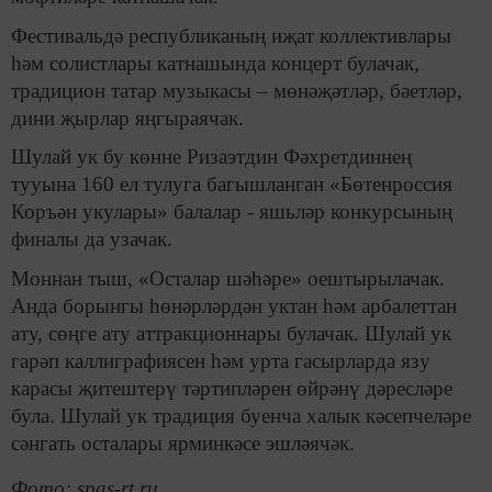
Фестивальдә республиканың иҗат коллективлары
һәм солистлары катнашында концерт булачак,
традицион татар музыкасы – мөнәҗәтләр, бәетләр,
дини җырлар яңгыраячак.
Шулай ук бу көнне Ризаэтдин Фәхретдиннең
тууына 160 ел тулуга багышланган «Бөтенроссия
Коръән укулары» балалар - яшьләр конкурсының
финалы да узачак.
Моннан тыш, «Осталар шәһәре» оештырылачак.
Анда борынгы һөнәрләрдән уктан һәм арбалеттан
ату, сөңге ату аттракционнары булачак. Шулай ук
гарәп каллиграфиясен һәм урта гасырларда язу
карасы җитештерү тәртипләрен өйрәнү дәресләре
була. Шулай ук традиция буенча халык кәсепчеләре
сәнгать осталары ярминкәсе эшләячәк.
Фото: spas-rt.ru