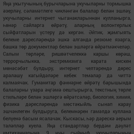
Яңа укытучының бурычларына укучыларны тормышка
әзер­ләү, сәламәтлеге чикләнгән балалар белән эшләү,
укучыларны интернет чыганакларыннан кулланырга,
һөнәр сайларга өйрәтү, аларның волонтерлык
сыйфатларын үстерү дә кергән. Әйтик, җәмгыять
белеме дәресләрендә эшкә алганда резюме язарга,
башка төр документлар белән эшләргә өйрәтмәкчеләр.
Салым төрләре, ришвәтчелеккә каршы көрәш,
террорчылыкка, экстремизмга карата кискен
мөнәсәбәт булдыру, интернет челтәрендә дөрес
аралашу кагыйдәләре кебек темалар да читтә
калмаячак. Гуманитар фәннәрне өйрәтү барышында
балаларны үзара әңгәмә оештырырга, текстның төрле
стильләре белән эшләргә өйрәтсәләр, биология, химия,
физика дәресләрендә мөстә­кыйль сынап карау
эшчәнлеген булдыруга, белемнәрен гамәлдә куллана
белүенә басым ясалачак. Кыскасы, һәр дәрескә аерым
таләпләр куела. Яңа стандартлар бердәм дәүләт
имтиханнарына, 9 нчы сыйныф укучыларының