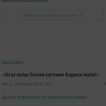
каналыбызда да укыгыз.
Перейти на страницу новости
МӘДӘНИЯТ
«Аты-юлы белән сүгенеп бәрәсе килә!»
Автор,
22 апрель 2019 - 20:21