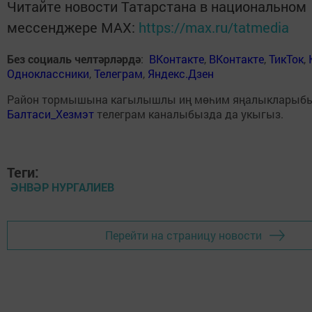
Читайте новости Татарстана в национальном
мессенджере MАХ:
https://max.ru/tatmedia
Без социаль челтәрләрдә
:
ВКонтакте
,
ВКонтакте
,
ТикТок
,
Одноклассники
,
Телеграм
,
Яндекс.Дзен
Район тормышына кагылышлы иң мөһим яңалыкларыб
Балтаси_Хезмэт
телеграм каналыбызда да укыгыз.
Теги:
ӘНВӘР НУРГАЛИЕВ
Перейти на страницу новости