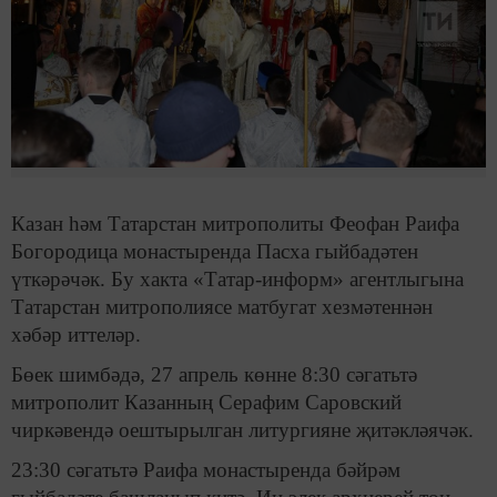
Казан һәм Татарстан митрополиты Феофан Раифа
Богородица монастыренда Пасха гыйбадәтен
үткәрәчәк. Бу хакта «Татар-информ» агентлыгына
Татарстан митрополиясе матбугат хезмәтеннән
хәбәр иттеләр.
Бөек шимбәдә, 27 апрель көнне 8:30 сәгатьтә
митрополит Казанның Серафим Саровский
чиркәвендә оештырылган литургияне җитәкләячәк.
23:30 сәгатьтә Раифа монастыренда бәйрәм