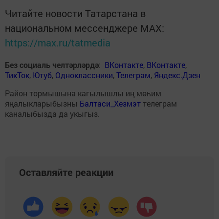
Читайте новости Татарстана в
национальном мессенджере MАХ:
https://max.ru/tatmedia
Без социаль челтәрләрдә
:
ВКонтакте
,
ВКонтакте
,
ТикТок
,
Ютуб
,
Одноклассники
,
Телеграм
,
Яндекс.Дзен
Район тормышына кагылышлы иң мөһим
яңалыкларыбызны
Балтаси_Хезмэт
телеграм
каналыбызда да укыгыз.
Оставляйте реакции