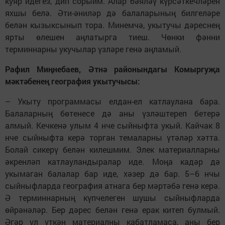
куяр идегез, дип сорыйм. Алар бәяләү күрсәткечләрен
яхшы белә. Әти-әниләр дә балаларының билгеләре
белән кызыксынып тора. Минемчә, укытучы дәреснең
ярты өлешен аңлатырга тиеш. Чөнки фәнни
терминнарны укучылар үзләре генә аңламый.
Рафил Миңнебаев, Әтнә районындагы Комыргуҗа
мәктәбенең география укытучысы:
– Укыту программасы елдан-ел катлаулана бара.
Балаларның бөтенесе дә аны үзләштереп бетерә
алмый. Кечкенә улым 4 нче сыйныфта укый. Кайчак 8
нче сыйныфта керә торган темаларны үтәләр хәтта.
Болай сикерү белән килешмим. Элек материалларны
әкренләп катлауландыралар иде. Моңа кадәр дә
укымаган балалар бар иде, хәзер дә бар. 5–6 нчы
сыйныфларда география атнага бер мәртәбә генә керә.
Ә терминнарның күпчелеген шушы сый­ныфларда
өйрәнәләр. Бер дәрес белән генә ерак китеп булмый.
Әгәр ул үткән материалны кабатламаса, аны бер