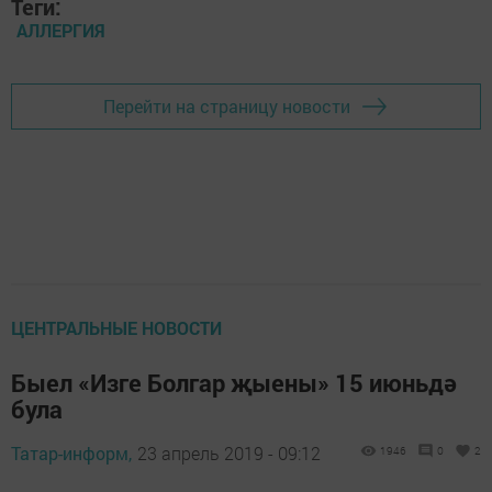
Теги:
АЛЛЕРГИЯ
Перейти на страницу новости
ЦЕНТРАЛЬНЫЕ НОВОСТИ
Быел «Изге Болгар җыены» 15 июньдә
була
Татар-информ,
23 апрель 2019 - 09:12
1946
0
2