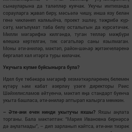
сынауларына да таләпләр куячак. Укучы имтиханда
сорауларга җавап бирү, мәсьәлә чишү, инша язу белән
генә чикләнеп калмыйча, проект эшләү, тәҗрибә күр­
сәтү, мәгълүмат таба белү осталыгын да күрсәтәчәк.
Милли мә­гарифкә килгәндә, туган телләр мәҗбүри
өлешкә кер­телгән, тик сәгатьләр саны язылмаган.
Моны әти-әниләр, мәктәп, район-шә­һәр җитәкчеләренә
бергәләп хәл итәргә туры киләчәк.
Укучыга күпме буйсынырга була?
Идел буе төбәкара мәгариф хезмәткәрләренең белемен
кү­тәрү һәм кабат әзерләү үзәге директоры Рәис
Шәйхелис­ла­мов әйтүенчә, мәктәп яңа стандарт буенча
укыта башласа, әти-әни­ләр аптырап калырга мөм­кин.
– Әти-әни өчен нинди укытучы яхшы?
Яхшы аңлата
торганы. Бала мәктәптән: “Мария Ивановна бернәрсә
дә аңлат­мады”, – дип зарланып кайтса, әти-әни тизрәк