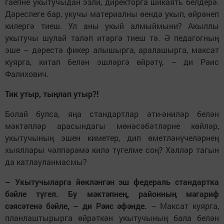
гаепне укытучыдан эзли, директорга шикаять белдерә.
Дәрес­леге бар, укучы материалны өендә укып, өйрә­неп
килергә тиеш. Ул аны укый алмыймыни? Акыллы
укытучы шулай та­ләп итәргә тиеш тә. Ә пе­да­гогның
эше – дәрестә фикер алышырга, аралашырга, максат
куярга, китап белән эшләргә өй­рәтү, – ди Рәис
Фалихович.
Тик утыр, тыңлап утыр?!
Болай булса, яңа стандартлар әти-әниләр белән
мәктәпләр арасындагы мөнәсәбәтләрне көй­ләр,
укытучының эшен киметер, дип өметләнүчеләрнең
хыяллары чәлпәрәмә килә түгелме соң? Хәлләр тагын
да катлауланмасмы?
– Укытучыларга йөкләнгән эш федераль стандартка
бәйле тү­гел. Бу мәктәпнең, районның мә­гариф
сәясәтенә бәйле, – ди Рәис әфәнде.
– Максат куярга,
план­лаштырырга өйрәткән укы­тучы­ның бала белән