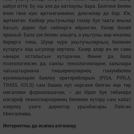
кабул итте. Бу эш әле дә катлаулы бара. Билгене белем
өчен генә кую җит­мә­гәнмени, диючеләр дә бар. Юк,
җитмәгән. Кайбер укытучылар гомер буе такта янына
басып, дәрес буе сөйләргә өйрәнгән. Хәзер болай
ярамый. Бала үзе белем алырга, ә укытучы аңа юнәлеш
бирергә тиеш. Шуңа күрә укытучыларның белемен
күтәрүгә яңа ысуллар кертелә. Хәзер алар өч ел саен
һөнәри осталыгын күтәрәчәк. Фәнне дә, бала
психологиясен дә, санлы технологияләрне, халыкара
чагыштырмача тикшеренүләрнең гомумбелем
күнекмәләрен бәя­ләү критерийларын (PISA, PIRLA,
TIMSS, ICILS) һәм башка күп нәр­сәне белгән яңа төр
мөгаллим формалашачак, – ди Идел буе төбәкара
мәгариф хезмәткәрлә­ренең белемен күтәрү һәм кабат
әзерләү үзәге директор урынбасары Ләйсән
Мингалиева.
Интернетны да исәпкә алганнар