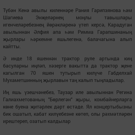
Түбән Кенә авылы киленнәре Рания Гарипзянова һәм
Шагиева Энҗеләрнең моңлы тавышлары
игенчеләребезнең йөрәкләренә үтеп керсә, Карадуган
авылыннан Әлфия апа һәм Римма Гарапшинаның
җырлары һәркемне яшьлегенә, балачагына алып
кайтты.
Ә инде 18 яшеннән трактор руле артында киң
басуларны иңләп, хәзерге вакытта да трактор җене
кагылган 70 яшен тутырып килүче Габделхай
Мухаметшинның җырлавын таң калып тыңладылар.
Иң яшь үзешчәнебез, Таузар иле авылыннан Регина
Галиахметованың "Бөрлегән" җыры, комбайнерларга
көне буена җитәрлек дәрт өстәде. Ял концертыбызны
бик ошатып, кабат килүебезне көтеп, олы рәхмәтләрен
ирештереп, озатып калдылар