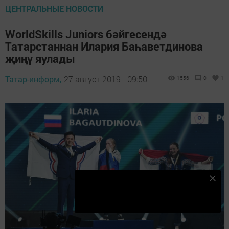
ЦЕНТРАЛЬНЫЕ НОВОСТИ
WorldSkills Juniors бәйгесендә
Татарстаннан Илария Баһаветдинова
җиңү яулады
Татар-информ,
27 август 2019 - 09:50
1556
0
1
Безнең Яндекс Дзен каналына языл
Подписаться