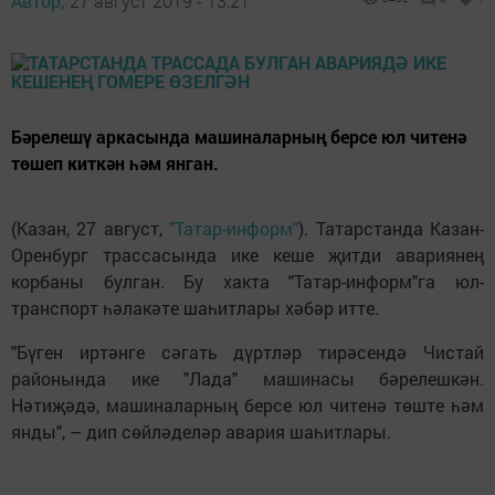
Автор,
27 август 2019 - 13:21
Бәрелешү аркасында машиналарның берсе юл читенә
төшеп киткән һәм янган.
(Казан, 27 август,
"Татар-информ"
). Татарстанда Казан-
Оренбург трассасында ике кеше җитди авариянең
корбаны булган. Бу хакта "Татар-информ"га юл-
транспорт һәлакәте шаһитлары хәбәр итте.
"Бүген иртәнге сәгать дүртләр тирәсендә Чистай
районында ике "Лада" машинасы бәрелешкән.
Нәтиҗәдә, машиналарның берсе юл читенә төште һәм
янды", – дип сөйләделәр авария шаһитлары.