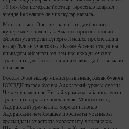
79 һәм 85а номерлы йортлар тирәсендә квартал
эчендә йөрүләргә дә чикләүләр кагыла.
Моннан тыш, Өченче транспорт дамбасының
күпере ике юнәлештә - Ямашев проспектыннан
әйләнеп уза торган күпергә Ямашев проспектына
кадәр булган участокта, «Казан Арена» стадионы
янындагы әйләнгеч юл һәм ике якка да өченче
транспорт дамбасы астында ике якка да борылма юл
ябылачак.
Россия Эчке эшләр министрлыгының Казан буенча
ЮХИДИ таләбе буенча Адоратский урамы буенча
Четаев урамыннан Чистай урамына таба юнәлештә
транспорт хәрәкәте чикләнәчәк. Моннан тыш,
Адоратский урамыннан хәрәкәт иткәндә
Адоратский һәм Ямашев проспекты урамнары
арасындагы участокта хәрәкәт итү чикләнәчәк.
Шулай ук Нигъмәтуллин һәм Козин урамнарыннан