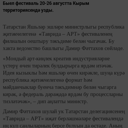
Быел фестиваль 20-26 августта Кырым
территориясендә узды.
Татарстан Яшьләр эшләре министрлыгы республика
җитәкчелегенә
«
Таврида – АРТ» фестиваленең
филиалын оештыру тәкъдиме белән чыгачак. Бу
хакта ведомство башлыгы Дамир Фәттахов сөйләде.
«Мондый арт-киңлек креатив индустрияләрне
үстерү өчен тирәлек булдырырга ярдәм итәчәк.
Идея кызыклы һәм яшьләр өчен кирәкле, шуңа күрә
республика җитәкчелегенә формат һәм
мәйданчыклар буенча тәкъдимнәр белән чыгарга
кирәк, ә федераль дәрәҗәдә ярдәм бу процессларны
тизләтәчәк», – дип аңлатты министр.
Дамир Фәттахов шулай ук Татарстан делегациясенең
«Таврида – АРТ» иҗат берләшмәләре фестивалендә
иң күп санлыларның берсе булуын да өстәде. Аның