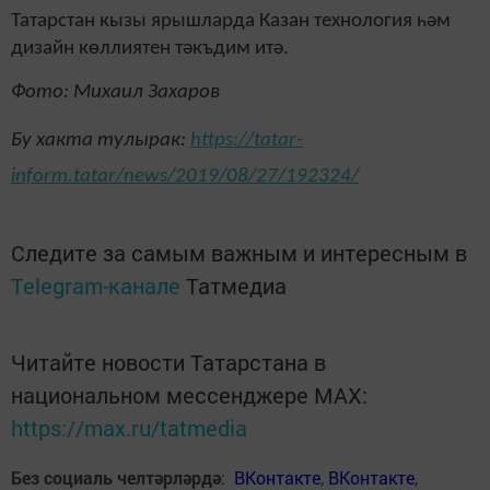
Татарстан кызы ярышларда Казан технология һәм
дизайн көллиятен тәкъдим итә.
Фото: Михаил Захаров
Бу хакта тулырак:
https://tatar-
inform.tatar/news/2019/08/27/192324/
Следите за самым важным и интересным в
Telegram-канале
Татмедиа
Читайте новости Татарстана в
национальном мессенджере MАХ:
https://max.ru/tatmedia
Без социаль челтәрләрдә
:
ВКонтакте
,
ВКонтакте
,