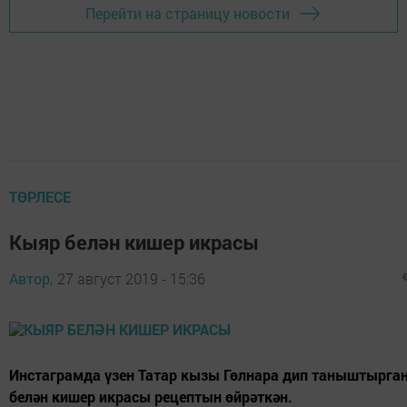
Перейти на страницу новости
ТӨРЛЕСЕ
Кыяр белән кишер икрасы
Автор,
27 август 2019 - 15:36
Инстаграмда үзен Татар кызы Гөлнара дип таныштырган
белән кишер икрасы рецептын өйрәткән.