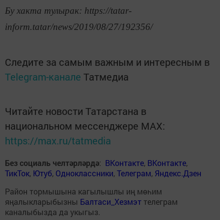
Бу хакта тулырак: https://tatar-
inform.tatar/news/2019/08/27/192356/
Следите за самым важным и интересным в
Telegram-канале
Татмедиа
Читайте новости Татарстана в
национальном мессенджере MАХ:
https://max.ru/tatmedia
Без социаль челтәрләрдә
:
ВКонтакте
,
ВКонтакте
,
ТикТок
,
Ютуб
,
Одноклассники
,
Телеграм
,
Яндекс.Дзен
Район тормышына кагылышлы иң мөһим
яңалыкларыбызны
Балтаси_Хезмэт
телеграм
каналыбызда да укыгыз.