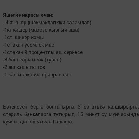
Яшелчә икрасы өчен:
- 4кг кыяр (шакмаклап яки саламлап)
-1кг кишер (махсус кыргыч аша)
-1ст. шикәр комы
-1стакан үсемлек мае
-1стакан 9 процентлы аш серкәсе
-3 баш сарымсак (турап)
-2 аш кашыгы тоз
-1 кап морковча приправасы
⠀
Бөтенесен бергә болгатырга, 3 сәгатькә калдырырга.
стериль банкаларга тутырып, 15 минут су мунчасында
куясы, дип өйрәткән Гөлнара.