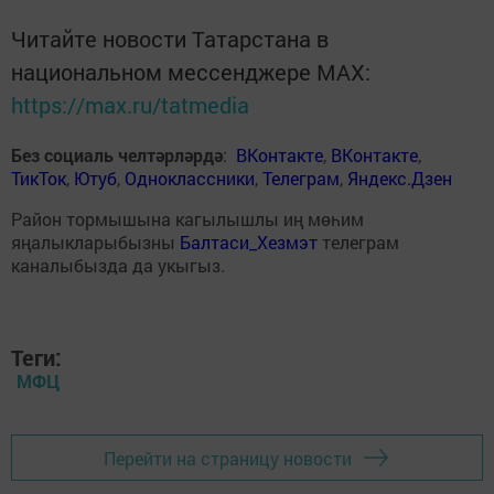
Читайте новости Татарстана в
национальном мессенджере MАХ:
https://max.ru/tatmedia
Без социаль челтәрләрдә
:
ВКонтакте
,
ВКонтакте
,
ТикТок
,
Ютуб
,
Одноклассники
,
Телеграм
,
Яндекс.Дзен
Район тормышына кагылышлы иң мөһим
яңалыкларыбызны
Балтаси_Хезмэт
телеграм
каналыбызда да укыгыз.
Теги:
МФЦ
Перейти на страницу новости