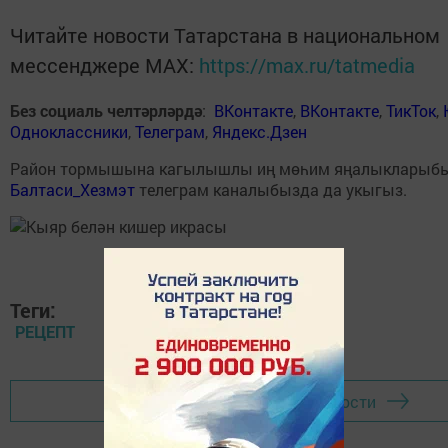
Читайте новости Татарстана в национальном
мессенджере MАХ:
https://max.ru/tatmedia
Без социаль челтәрләрдә
:
ВКонтакте
,
ВКонтакте
,
ТикТок
,
Одноклассники
,
Телеграм
,
Яндекс.Дзен
Район тормышына кагылышлы иң мөһим яңалыкларыб
Балтаси_Хезмэт
телеграм каналыбызда да укыгыз.
Теги:
РЕЦЕПТ
Перейти на страницу новости