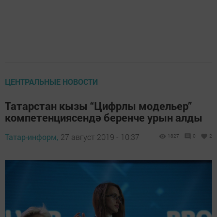
ЦЕНТРАЛЬНЫЕ НОВОСТИ
Татарстан кызы “Цифрлы модельер”
компетенциясендә беренче урын алды
Татар-информ,
27 август 2019 - 10:37
1827
0
2