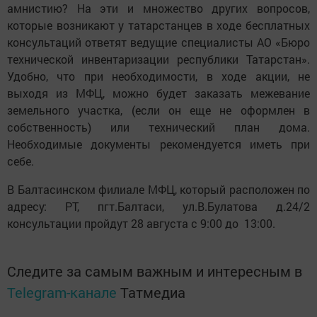
амнистию? На эти и множество других вопросов,
которые возникают у татарстанцев в ходе бесплатных
консультаций ответят ведущие специалисты АО «Бюро
технической инвентаризации республики Татарстан».
Удобно, что при необходимости, в ходе акции, не
выходя из МФЦ, можно будет заказать межевание
земельного участка, (если он еще не оформлен в
собственность) или технический план дома.
Необходимые документы рекомендуется иметь при
себе.
В Балтасинском филиале МФЦ, который расположен по
адресу: РТ, пгт.Балтаси, ул.В.Булатова д.24/2
консультации пройдут 28 августа с 9:00 до 13:00.
Следите за самым важным и интересным в
Telegram-канале
Татмедиа