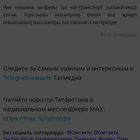
Ике машина шоферы да юл-транспорт һәлакәтендә
үлгән. Күпсанлы имгәнүләр белән ике җиңел
машинаның пассажиры хастаханәгә китерелде.
Фото: очевидцы
Следите за самым важным и интересным в
Telegram-канале
Татмедиа
Читайте новости Татарстана в
национальном мессенджере MАХ:
https://max.ru/tatmedia
Без социаль челтәрләрдә
:
ВКонтакте
,
ВКонтакте
,
ТикТок
,
Ютуб
,
Одноклассники
,
Телеграм
,
Яндекс.Дзен