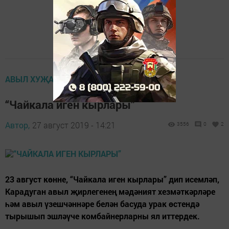
АВЫЛ ХУҖАЛЫГЫ
“Чайкала иген кырлары”
Автор,
27 август 2019 - 14:21
3556
0
2
23 август көнне, “Чайкала иген кырлары” дип исемләп,
Карадуган авыл җирлегенең мәдәният хезмәткәрләре
һәм авыл үзешчәннәре белән басуда урак өстендә
тырышып эшләүче комбайнерларны ял иттердек.