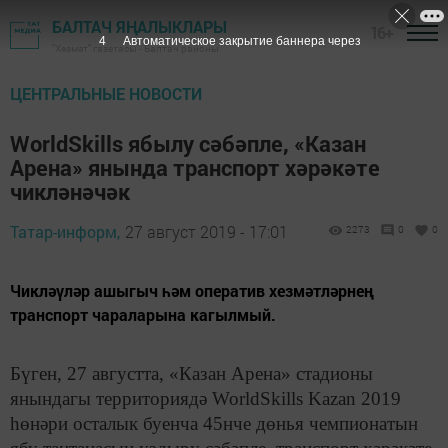
БАЛТАЧ ЯҢАЛЫКЛАРЫ
16+
3
Автоматическое закрытие баннера через
"Хезмәт" газетасы - Балтач районы
ЦЕНТРАЛЬНЫЕ НОВОСТИ
WorldSkills ябылу сәбәпле, «Казан
Арена» янында транспорт хәрәкәте
чикләнәчәк
Татар-информ,
27 август 2019 - 17:01
2273
0
0
Чикләүләр ашыгыч һәм оператив хезмәтләрнең
транспорт чараларына кагылмый.
Бүген, 27 августта, «Казан Арена» стадионы
янындагы территориядә WorldSkills Kazan 2019
һөнәри осталык буенча 45нче дөнья чемпионатын