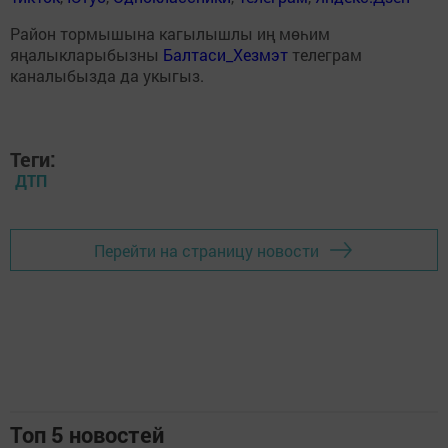
Район тормышына кагылышлы иң мөһим
яңалыкларыбызны
Балтаси_Хезмэт
телеграм
каналыбызда да укыгыз.
Теги:
ДТП
Перейти на страницу новости
Топ 5 новостей