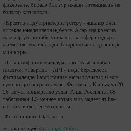
фикеренчә, биредә бик зур иҗади потенциалга ия
балалар катнашкан.
«Креатив индустрияләрне үстерү - яшьләр өчен
кирәкле юнәлешләрнең берсе. Алар яңа креатив
идеяләр уйлап табу, уникаль атмосфера тудыру
мөмкинлегенә ия», - ди Татарстан яшьләр эшләре
министры.
«Татар-информ» мәгълүмат агентлыгы хәбәр
иткәнчә, «Таврида – АРТ» иҗат берлекләре
фестивалендә Татарстаннан катнашучылар 6 млн
сумнан артык грант алган. Фестиваль Кырымда 20-
26 август көннәрендә узды. Анда Россиянең 85
төбәгеннән 4,5 меңнән артык яшь мәдәният һәм
сәнгать эшлеклесе катнашты.
Фото: minmol.tatarstan.ru
Бу хакта тулырак:
https://tatar-