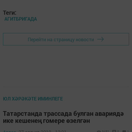
Теги:
АГИТБРИГАДА
Перейти на страницу новости
ЮЛ ХӘРӘКӘТЕ ИМИНЛЕГЕ
Татарстанда трассада булган авариядә
ике кешенең гомере өзелгән
3452
0
1