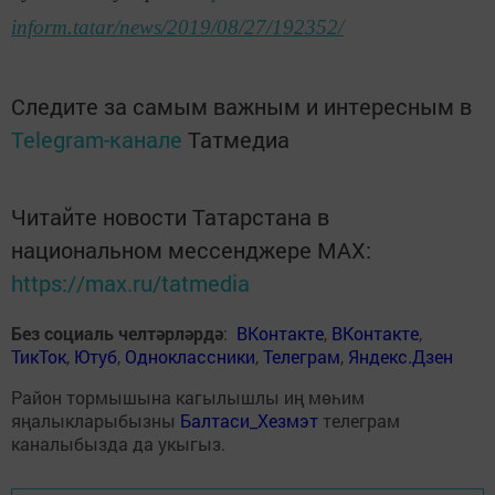
inform.tatar/news/2019/08/27/192352/
Следите за самым важным и интересным в
Telegram-канале
Татмедиа
Читайте новости Татарстана в
национальном мессенджере MАХ:
https://max.ru/tatmedia
Без социаль челтәрләрдә
:
ВКонтакте
,
ВКонтакте
,
ТикТок
,
Ютуб
,
Одноклассники
,
Телеграм
,
Яндекс.Дзен
Район тормышына кагылышлы иң мөһим
яңалыкларыбызны
Балтаси_Хезмэт
телеграм
каналыбызда да укыгыз.