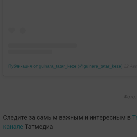
Публикация от gulnara_tatar_keze (@gulnara_tatar_keze)
22 Авг 2
Фото
Следите за самым важным и интересным в
T
канале
Татмедиа