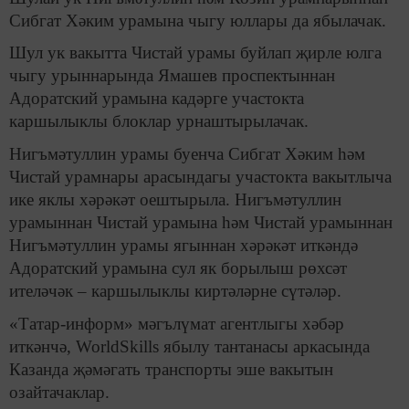
Сибгат Хәким урамына чыгу юллары да ябылачак.
Шул ук вакытта Чистай урамы буйлап җирле юлга
чыгу урыннарында Ямашев проспектыннан
Адоратский урамына кадәрге участокта
каршылыклы блоклар урнаштырылачак.
Нигъмәтуллин урамы буенча Сибгат Хәким һәм
Чистай урамнары арасындагы участокта вакытлыча
ике яклы хәрәкәт оештырыла. Нигъмәтуллин
урамыннан Чистай урамына һәм Чистай урамыннан
Нигъмәтуллин урамы ягыннан хәрәкәт иткәндә
Адоратский урамына сул як борылыш рөхсәт
ителәчәк – каршылыклы киртәләрне сүтәләр.
«Татар-информ» мәгълүмат агентлыгы хәбәр
иткәнчә, WorldSkills ябылу тантанасы аркасында
Казанда җәмәгать транспорты эше вакытын
озайтачаклар.