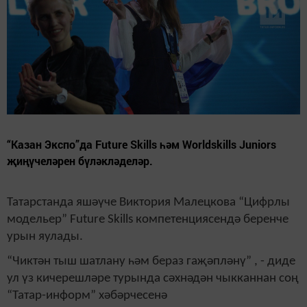
“Казан Экспо”да Future Skills һәм Worldskills Juniors
җиңүчеләрен бүләкләделәр.
Татарстанда яшәүче Виктория Малецкова “Цифрлы
модельер” Future Skills компетенциясендә беренче
урын яулады.
“Чиктән тыш шатлану һәм бераз гаҗәпләнү” , - диде
ул үз кичерешләре турында сәхнәдән чыкканнан соң
“Татар-информ” хәбәрчесенә