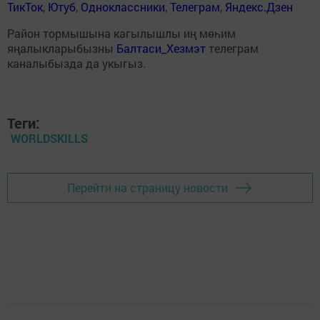
ТикТок
,
Ютуб
,
Одноклассники
,
Телеграм
,
Яндекс.Дзен
Район тормышына кагылышлы иң мөһим
яңалыкларыбызны
Балтаси_Хезмэт
телеграм
каналыбызда да укыгыз.
Теги:
WORLDSKILLS
Перейти на страницу новости