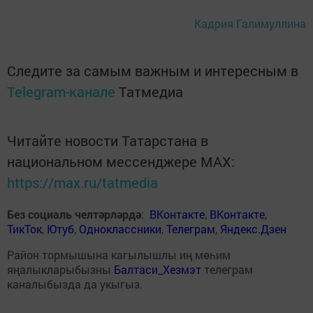
Кадрия Галимуллина
Следите за самым важным и интересным в
Telegram-канале
Татмедиа
Читайте новости Татарстана в
национальном мессенджере MАХ:
https://max.ru/tatmedia
Без социаль челтәрләрдә
:
ВКонтакте
,
ВКонтакте
,
ТикТок
,
Ютуб
,
Одноклассники
,
Телеграм
,
Яндекс.Дзен
Район тормышына кагылышлы иң мөһим
яңалыкларыбызны
Балтаси_Хезмэт
телеграм
каналыбызда да укыгыз.