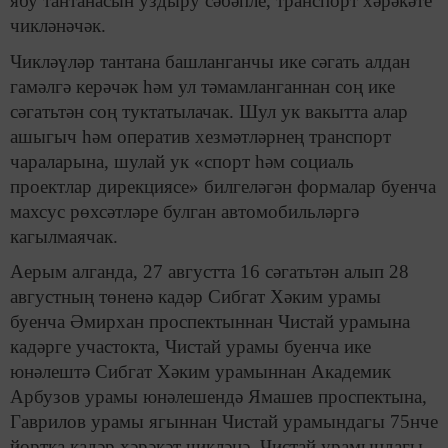
ябу тантанасын уздыру сәбәпле, транспорт хәрәкәте
чикләнәчәк.
Чикләүләр тантана башланганчы ике сәгать алдан
гамәлгә керәчәк һәм ул тәмамланганнан соң ике
сәгатьтән соң туктатылачак. Шул ук вакытта алар
ашыгыч һәм оператив хезмәтләрнең транспорт
чараларына, шулай ук «спорт һәм социаль
проектлар дирекциясе» билгеләгән формалар буенча
махсус рөхсәтләре булган автомобильләргә
кагылмаячак.
Аерым алганда, 27 августта 16 сәгатьтән алып 28
августның төненә кадәр Сибгат Хәким урамы
буенча Әмирхан проспектыннан Чистай урамына
кадәрге участокта, Чистай урамы буенча ике
юнәлештә Сибгат Хәким урамыннан Академик
Арбузов урамы юнәлешендә Ямашев проспектына,
Гаврилов урамы ягыннан Чистай урамындагы 75нче
йортка кадәр хәрәкәт чикләнә. Чистай урамындагы