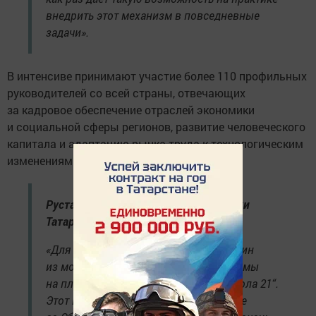
внедрить этот механизм в повседневные
задачи».
В интенсиве принимают участие более 110 профильных
руководителей со всей страны, отвечающих
за кадровое обеспечение отраслей экономики
и социальной сферы регионов, развитие человеческого
капитала и адаптацию рынка труда к технологическим
изменениям.
Рустам Минниханов, Глава Республики
Татарстан:
«Для нас большая честь принимать один
из модулей образовательной программы
на площадке казанского кампуса „Школа 21“.
Этот проект реализован в партнерстве