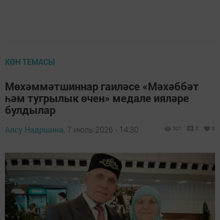
КӨН ТЕМАСЫ
Мөхәммәтшиннар гаиләсе «Мәхәббәт
һәм тугрылык өчен» медале ияләре
булдылар
Алсу Надршина,
7 июль 2026 - 14:30
321
0
0