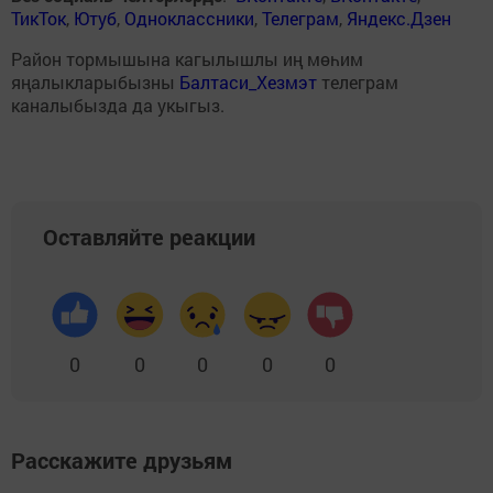
ТикТок
,
Ютуб
,
Одноклассники
,
Телеграм
,
Яндекс.Дзен
Район тормышына кагылышлы иң мөһим
яңалыкларыбызны
Балтаси_Хезмэт
телеграм
каналыбызда да укыгыз.
Оставляйте реакции
0
0
0
0
0
Расскажите друзьям