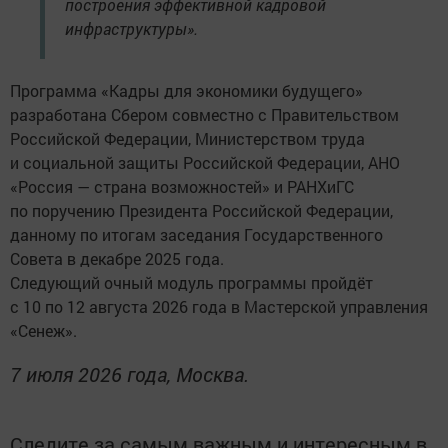
построения эффективной кадровой
инфраструктуры».
Программа «Кадры для экономики будущего»
разработана Сбером совместно с Правительством
Российской Федерации, Министерством труда
и социальной защиты Российской Федерации, АНО
«Россия — страна возможностей» и РАНХиГС
по поручению Президента Российской Федерации,
данному по итогам заседания Государственного
Совета в декабре 2025 года.
Следующий очный модуль программы пройдёт
с 10 по 12 августа 2026 года в Мастерской управления
«Сенеж».
7 июля 2026 года, Москва.
Следите за самым важным и интересным в