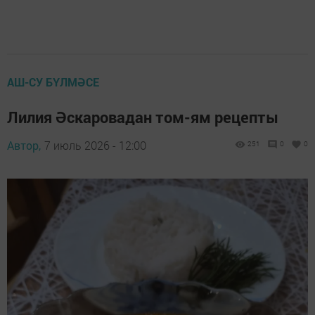
АШ-СУ БҮЛМӘСЕ
Лилия Әскаровадан том-ям рецепты
Автор,
7 июль 2026 - 12:00
251
0
0