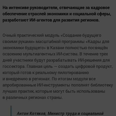
На интенсиве руководители, отвечающие за кадровое
обеспечение отраслей экономики и социальной сферы,
разработают ИИ-агентов для развития регионов.
Очный практический модуль «Создание будущего
своими руками» масштабной программы «Кадры для
экономики будущего» в Казани полностью посвящён
освоению мультиагентных ИИ-систем. В течение трех
дней участники будут разрабатывать ИИ-решения для
госсектора. Главная цель — создать цифровой продукт,
который готов к реальному пилотированию
и внедрению в регионах. По итогам модуля все
апробированные ИИ-инструменты пополнят библиотеку
лучших практик, которые могут быть использованы
в различных регионах страны.
Антон Котяков, Министр труда и социальной