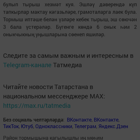
булып тырыш хезмәт куя. Эшләү дәверендә күп
тапкырлар мактау кәгазьләре, грамоталарга лаек була.
Тормыш иптәше белән үзләре кебек тырыш, эш сөючән
3 бала үстерәләр. Бүгенге көндә 6 онык һәм 2
оныкчыкның уңышларына сөенеп яшиләр.
Следите за самым важным и интересным в
Telegram-канале
Татмедиа
Читайте новости Татарстана в
национальном мессенджере MАХ:
https://max.ru/tatmedia
Без социаль челтәрләрдә
:
ВКонтакте
,
ВКонтакте
,
ТикТок
,
Ютуб
,
Одноклассники
,
Телеграм
,
Яндекс.Дзен
Район тормышына кагылышлы иң мөһим