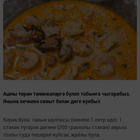
Ашны тирән тәлинкәләргә бүлеп табынга чыгарабыз.
Янына кечкенә савыт белән дөге куябыз
Кирәк була: тавык шулпасы (минеке 1 литр иде). 1
стакан түгәрәк дөгене (200 граммлы стакан) аерым
тозлы суда пешереп куйсак, җайлы була.