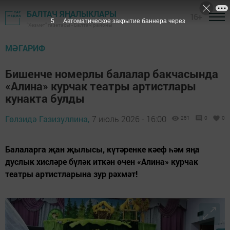
БАЛТАЧ ЯҢАЛЫКЛАРЫ
16+
4
Автоматическое закрытие баннера через
"Хезмәт" газетасы - Балтач районы
МӘГАРИФ
Бишенче номерлы балалар бакчасында
«Алина» курчак театры артистлары
кунакта булды
Гөлзидә Газизуллина,
7 июль 2026 - 16:00
251
0
0
Балаларга җан җылысы, күтәренке кәеф һәм яңа
дуслык хисләре бүләк иткән өчен «Алина» курчак
театры артистларына зур рәхмәт!