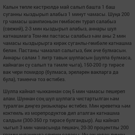
Калын төпле кәстрюлдә май салып башта 1 баш
суганны кыздырып алабыз 1 минут чамасы. Шуңа 200
гр чамасы шампионьон гөмбәсен турап салабыз
(свежий), 2-3 мин кыздырып алабыз, аннары шул
катнашмага Том-ям пастасы салабыз һәм аны 2 мин
чамасы кыздырырга кирәк суганлы-гөмбәле катнашма
белән. Пастаны чамалап салыгыз, бик әче булмасын.
Аннары салам 1 литр тавык шулпасын (шулпа булмаса,
кайнаган су салып та тәмле чыга), 150-200 гр тирәсе
вак чери помидор (булмаса, эреләрен вакларга да
була), тәменчә тоз өстибез.
Шулпа кайнап чыкканнан соң 5 мин чамасы пешереп
алам. Шуннан соң шул шулпага чистартылган һәм
туралган диңгез ризыклары өстибез. Мин креветка һәм
коктеиль из морепродуктов дип аталган катнашма
салдым (300-350 гр тирәсе булгандыр). Аш кайнап
чыгып 3 мин чамасында пешкәч, 20-30 процентлы 200
грамм күләмендә сливки саласы. Иң ахырдан лимон