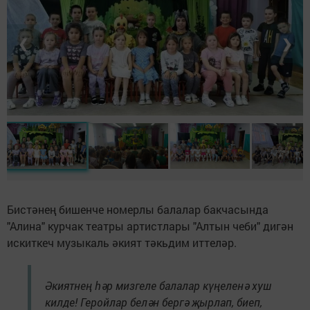
❮
❯
Бистәнең бишенче номерлы балалар бакчасында
"Алина" курчак театры артистлары "Алтын чеби" дигән
искиткеч музыкаль әкият тәкьдим иттеләр.
Әкиятнең һәр мизгеле балалар күңеленә хуш
килде! Геройлар белән бергә җырлап, биеп,