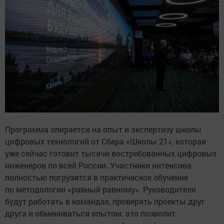
Программа опирается на опыт и экспертизу школы
цифровых технологий от Сбера «Школы 21», которая
уже сейчас готовит тысячи востребованных цифровых
инженеров по всей России. Участники интенсива
полностью погрузятся в практическое обучение
по методологии «равный равному». Руководители
будут работать в командах, проверять проекты друг
друга и обмениваться опытом: это позволит