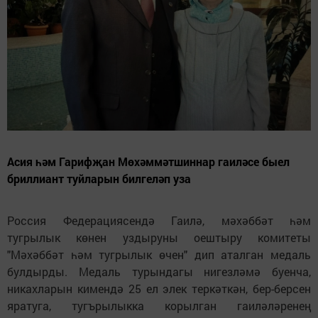
Асия һәм Гарифҗан Мөхәммәтшиннар гаиләсе быел
бриллиант туйларын билгеләп уза
Россия Федерациясендә Гаилә, мәхәббәт һәм
тугрылык көнен уздыруны оештыру комитеты
"Мәхәббәт һәм тугрылык өчен" дип аталган медаль
булдырды. Медаль турындагы нигезләмә буенча,
никахларын кимендә 25 ел элек теркәткән, бер-берсен
яратуга, тугърылыкка корылган гаиләләренең