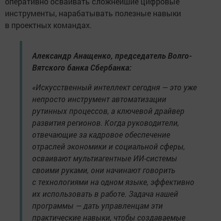
оперативно осваивать сложнейшие цифровые
инструменты, нарабатывать полезные навыки
в проектных командах.
Александр Анащенко, председатель Волго-
Вятского банка Сбербанка:
«Искусственный интеллект сегодня — это уже
непросто инструмент автоматизации
рутинных процессов, а ключевой драйвер
развития регионов. Когда руководители,
отвечающие за кадровое обеспечение
отраслей экономики и социальной сферы,
осваивают мультиагентные ИИ-системы
своими руками, они начинают говорить
с технологиями на одном языке, эффективно
их использовать в работе. Задача нашей
программы — дать управленцам эти
практические навыки, чтобы создаваемые