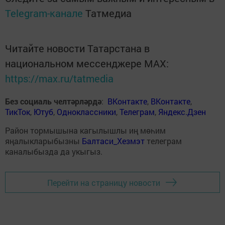
Telegram-канале
Татмедиа
Читайте новости Татарстана в
национальном мессенджере MАХ:
https://max.ru/tatmedia
Без социаль челтәрләрдә
:
ВКонтакте
,
ВКонтакте
,
ТикТок
,
Ютуб
,
Одноклассники
,
Телеграм
,
Яндекс.Дзен
Район тормышына кагылышлы иң мөһим
яңалыкларыбызны
Балтаси_Хезмэт
телеграм
каналыбызда да укыгыз.
Перейти на страницу новости