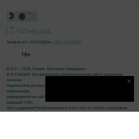
Телефон АО «ТАТМЕДИА»:
(843) 222 09 84
16+
© 2011 - 2026. Хезмәт. Все права защищены.
© ТАТМЕДИА. Все материалы, размещенные на сайте, защищены
законом.
Безнең Яндекс Дзен каналына языл
Перепечатка, воспроизведение и распространение в любом объеме
информации,
Подписаться
размещенной на сайте, возможна только с письменного согласия
редакций СМИ.
При поддержке Республиканского агентства по печати и массовым
коммуникациям.
Наименование СМИ: Хезмәт
№ записи о регистрации СМИ, дата: Эл №ФС77-79109 от 08.09.2020
СМИ зарегистрированно Федеральной службой по надзору в сфере
связи,