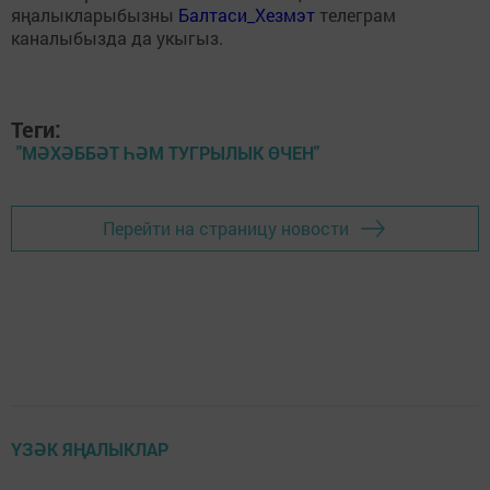
яңалыкларыбызны
Балтаси_Хезмэт
телеграм
каналыбызда да укыгыз.
Теги:
"МӘХӘББӘТ ҺӘМ ТУГРЫЛЫК ӨЧЕН"
Перейти на страницу новости
ҮЗӘК ЯҢАЛЫКЛАР