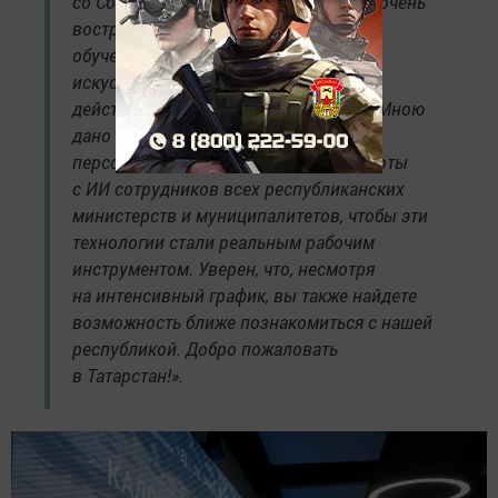
со Сбером. Сегодня данная площадка очень
востребована. Большой упор в вашем
обучении сделан на технологии
искусственного интеллекта. Это
действительно важное направление. Мною
дано поручение об обязательном
персональном обучении основам работы
с ИИ сотрудников всех республиканских
министерств и муниципалитетов, чтобы эти
технологии стали реальным рабочим
инструментом. Уверен, что, несмотря
на интенсивный график, вы также найдете
возможность ближе познакомиться с нашей
республикой. Добро пожаловать
в Татарстан!».