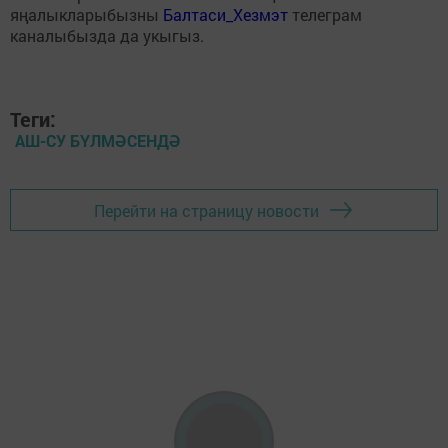
яңалыкларыбызны
Балтаси_Хезмэт
телеграм
каналыбызда да укыгыз.
Теги:
АШ-СУ БҮЛМӘСЕНДӘ
Перейти на страницу новости