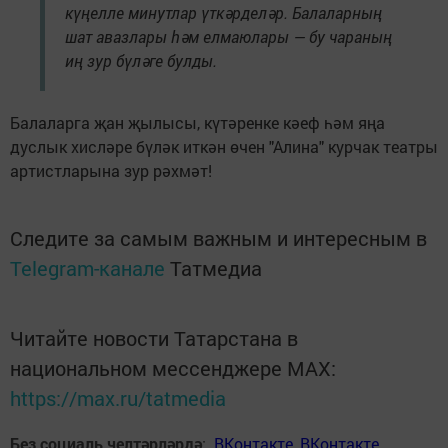
күңелле минутлар үткәрделәр. Балаларның
шат авазлары һәм елмаюлары — бу чараның
иң зур бүләге булды.
Балаларга җан җылысы, күтәренке кәеф һәм яңа
дуслык хисләре бүләк иткән өчен "Алина" курчак театры
артистларына зур рәхмәт!
Следите за самым важным и интересным в
Telegram-канале
Татмедиа
Читайте новости Татарстана в
национальном мессенджере MАХ:
https://max.ru/tatmedia
Без социаль челтәрләрдә
:
ВКонтакте
,
ВКонтакте
,