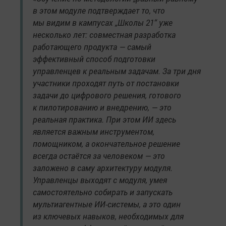
в этом модуле подтверждает то, что
мы видим в кампусах „Школы 21“ уже
несколько лет: совместная разработка
работающего продукта — самый
эффективный способ подготовки
управленцев к реальным задачам. За три дня
участники проходят путь от постановки
задачи до цифрового решения, готового
к пилотированию и внедрению, — это
реальная практика. При этом ИИ здесь
является важным инструментом,
помощником, а окончательное решение
всегда остаётся за человеком — это
заложено в саму архитектуру модуля.
Управленцы выходят с модуля, умея
самостоятельно собирать и запускать
мультиагентные ИИ-системы, а это один
из ключевых навыков, необходимых для