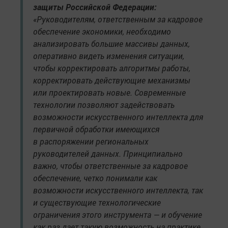
защиты Российской Федерации:
«Руководителям, ответственным за кадровое
обеспечение экономики, необходимо
анализировать большие массивы данных,
оперативно видеть изменения ситуации,
чтобы корректировать алгоритмы работы,
корректировать действующие механизмы
или проектировать новые. Современные
технологии позволяют задействовать
возможности искусственного интеллекта для
первичной обработки имеющихся
в распоряжении региональных
руководителей данных. Принципиально
важно, чтобы ответственные за кадровое
обеспечение, четко понимали как
возможности искусственного интеллекта, так
и существующие технологические
ограничения этого инструмента — и обучение
как раз дает такую возможность на практике