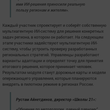
ими ИИ-решения приносили реальную
пользу регионам и жителям».
Каждый участник спроектирует и соберёт собственную
мультиагентную ИИ-систему для решения конкретных
задач региона, в котором он работает. На следующем
этапе участники задействуют мультиагентную ИИ-
систему, чтобы устроить проверку разработанных
региональных стратегий. Управленцы разработают
варианты адаптации и определят точку для принятия
итогового решения, которое принимает человек.
Результатом модуля станут дорожные карты и модели
опережающего управления, которые планируются
внедрять в пилотном режиме в регионах России.
Рустам Айнетдинов, директор «Школы 21»:
«Обучение по методологии „равный равному“