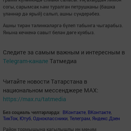
согы, сарымсак һәм туралган петрушканы (башка
үләннәр дә ярый) салып, ашны сүндерәбез.
Ашны тирән тәлинкәләргә бүлеп табынга чыгарабыз.
Янына кечкенә савыт белән дөге куябыз.
Следите за самым важным и интересным в
Telegram-канале
Татмедиа
Читайте новости Татарстана в
национальном мессенджере MАХ:
https://max.ru/tatmedia
Без социаль челтәрләрдә
:
ВКонтакте
,
ВКонтакте
,
ТикТок
,
Ютуб
,
Одноклассники
,
Телеграм
,
Яндекс.Дзен
Район тормышына кагылышлы иң мөһим