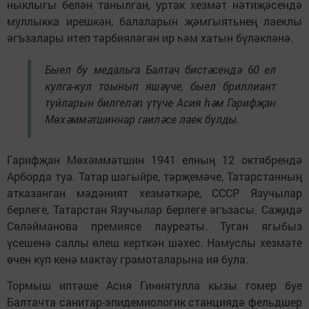
ныклыгы белән танылган, уртак хезмәт нәтиҗәсендә
муллыкка ирешкән, балаларын җәмгыятьнең лаеклы
әгъзалары итеп тәрбияләгән ир һәм хатын бүләкләнә.
Быел бу медальга Балтач бистәсендә 60 ел
кулга-кул тоынып яшәүче, быел бриллиант
туйларын билгеләп үтүче Асия һәм Гарифҗан
Мөхәммәтшиннар гаиләсе лаек булды.
Гарифҗан Мөхәммәтшин 1941 елның 12 октябрендә
Арборда туа. Татар шагыйре, тәрҗемәче, Татарстанның
атказанган мәдәният хезмәткәре, СССР Язучылар
берлеге, Татарстан Язучылар берлеге әгъзасы. Саҗидә
Сөләйманова премиясе лауреаты. Туган ягыбыз
үсешенә саллы өлеш керткән шәхес. Намуслы хезмәте
өчен күп кенә мактау грамоталарына ия була.
Тормыш иптәше Асия Гиниятулла кызы гомер буе
Балтачта санитар-эпидемиологик станциядә фельдшер