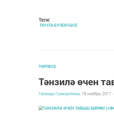
Теги:
ПОЧТА БҮЛЕКЧӘСЕ
ТӨРЛЕСЕ
Тәнзилә өчен та
Гөлзидә Газизуллина,
18 ноябрь 2017 -