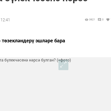
 12:41
3621
0
ә төзекләндерү эшләре бара