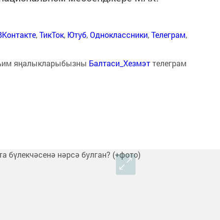
ВКонтакте
,
ТикТок
,
Ютуб
,
Одноклассники
,
Телеграм
,
һим яңалыкларыбызны
Балтаси_Хезмэт
телеграм