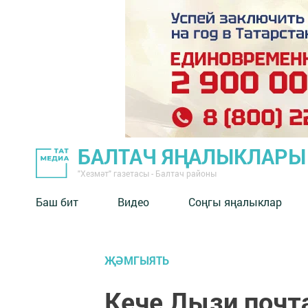
БАЛТАЧ ЯҢАЛЫКЛАРЫ
"Хезмәт" газетасы - Балтач районы
Баш бит
Видео
Соңгы яңалыклар
ҖӘМГЫЯТЬ
Кече Лызи почта