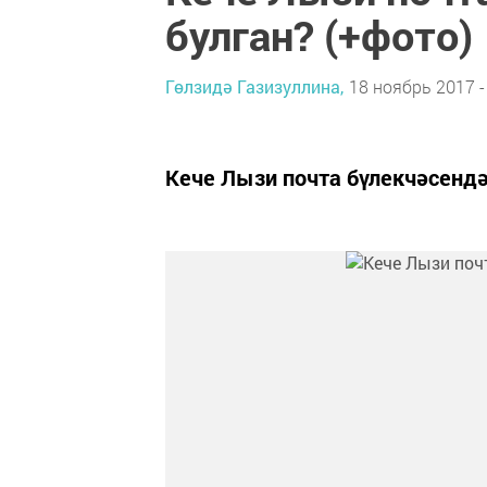
булган? (+фото)
Гөлзидә Газизуллина,
18 ноябрь 2017 -
Кече Лызи почта бүлекчәсенд