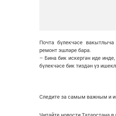
Почта бүлекчәсе вакытлыча 
ремонт эшләре бара.
– Бина бик искергән иде инде
бүлекчәсе бик тиздән үз ишекл
Следите за самым важным и 
Читайте новости Татарстана 