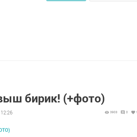
выш бирик! (+фото)
 12:26
3903
0