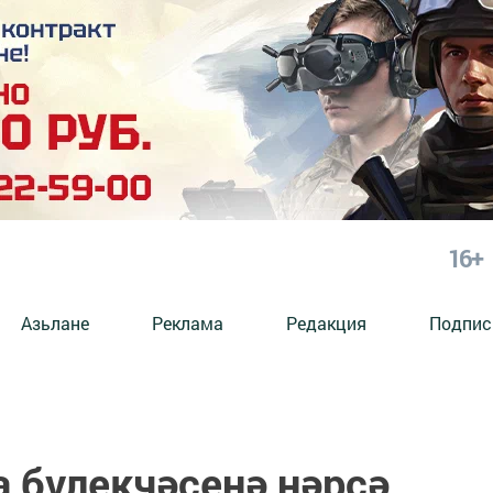
16+
Азьлане
Реклама
Редакция
Подпис
 бүлекчәсенә нәрсә