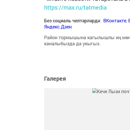
https://max.ru/tatmedia
Без социаль челтәрләрдә
:
ВКонтакте
,
Яндекс.Дзен
Район тормышына кагылышлы иң мө
каналыбызда да укыгыз.
Галерея