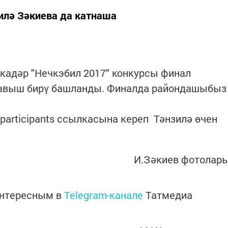
лә Зәкиева да катнаша
 кадәр "Нечкэбил 2017" конкурсы финал
тавыш бирү башланды. Финалда райондашыбыз
u/participants ссылкасына кереп Тәнзилә өчен
И.Зәкиев фотолар
интересным в
Telegram-канале
Татмедиа