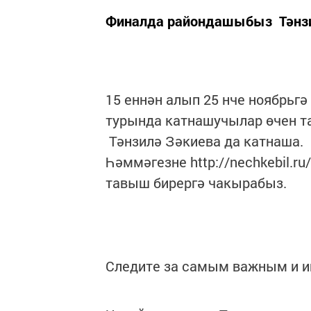
Финалда райондашыбыз Тәнзи
15 еннән алып 25 нче ноябрьгә
турында катнашучылар өчен 
Тәнзилә Зәкиева да катнаша.
Һәммәгезне http://nechkebil.r
тавыш бирергә чакырабыз.
Следите за самым важным и 