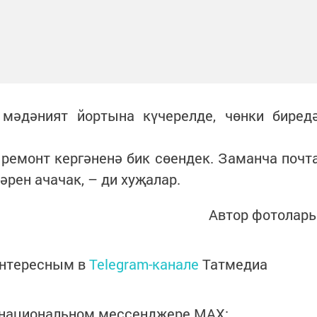
мәдәният йортына күчерелде, чөнки биред
, ремонт кергәненә бик сөендек. Заманча почт
әрен ачачак, – ди хуҗалар.
Автор фотолар
интересным в
Telegram-канале
Татмедиа
в национальном мессенджере MАХ: