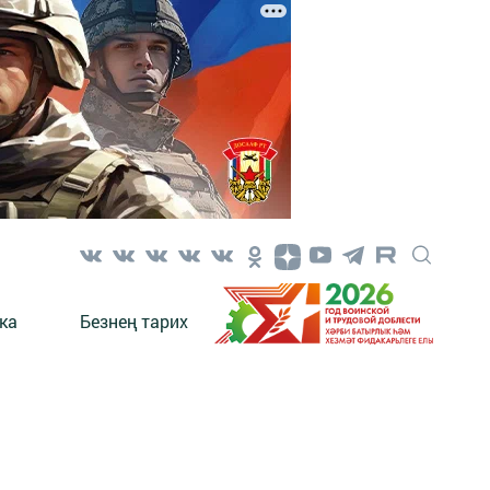
ка
Безнең тарих