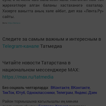
җәрәхәтләре алган баланы хастаханәгә озаталар.
Хәзерге вакытта аныӊ хәле әйбәт, дип яза «Лента.Ру»
сайты.
Фото:
http://lenta.ru
Следите за самым важным и интересным в
Telegram-канале
Татмедиа
Читайте новости Татарстана в
национальном мессенджере MАХ:
https://max.ru/tatmedia
Без социаль челтәрләрдә
:
ВКонтакте
,
ВКонтакте
,
ТикТок
,
Ютуб
,
Одноклассники
,
Телеграм
,
Яндекс.Дзен
Район тормышына кагылышлы иң мөһим