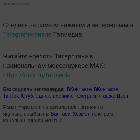
Фото:
http://intertat.ru
Следите за самым важным и интересным в
Telegram-канале
Татмедиа
Читайте новости Татарстана в
национальном мессенджере MАХ:
https://max.ru/tatmedia
Без социаль челтәрләрдә
:
ВКонтакте
,
ВКонтакте
,
ТикТок
,
Ютуб
,
Одноклассники
,
Телеграм
,
Яндекс.Дзен
Район тормышына кагылышлы иң мөһим
яңалыкларыбызны
Балтаси_Хезмэт
телеграм
каналыбызда да укыгыз.