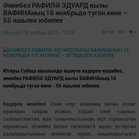
Әниебез РАФИЛӘ ЭДУАРД кызы
ВАФИНАның 16 ноябрьдә туган көне –
55 яшьлек юбилее
Ильнур,
16 ноябрь 2015 - 17:26
3508
0
0
Югары Субаш авылында яшәүче кадерле кешебез,
әниебез РАФИЛӘ ЭДУАРД кызы ВАФИНАның 16
ноябрьдә туган көне - 55 яшьлек юбилее.
Кадерле әниебез!
Сине олуг юбилеең белән ихлас
күңелдән тәбрик итәбез. Ходай сине саулык-
сәламәтлектән, җан тынычлыгыннан, мул тормыштан
аермасын. Әтиебез белән тигезлектә яшәп, үстергән
балаларыгызның игелеген күреп, оныкларыгызга