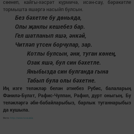
сөенеп, кайгы-хәсрәт күрмичә, исән-сау, бәрәкәтле
тормышта яшәргә насыйп булсын.
Без бәхетле бу дөньяда,
Олы җанлы кешебез бар.
Гел шатланып яшә, әнкәй,
Читләп үтсен борчулар, зар.
Котлы булсын, әни, туган көнең,
Озак яшә, бул син бәхетле.
Яныбызда син булганда гына
Табып була олы бәхетне.
Иң изге теләкләр белән әтиебез Рубис, балаларың
Фәнилә-Булат, Рафис-Чулпан, Рафил, дүрт оныгың. Бу
теләкләргә әби-бабайларыбыз, барлык туганнарыбыз
да кушыла.
Фото:
http://www.tuva.asia