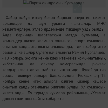
- Хәбәр кабул ителү белән барлык оператив хезмәт
вәкилләре дә шул урынга чыктылар, МЧС
хезмәткәрләре, этләр ярдәмендә тикшерү уздырылды.
Анда бернинди шартлаткыч матдә булмавы, ә
кемнеңдер шәхси киемнәр салынган спорт сумкасын
онытып калдырганлыгы ачыкланды, - дип хәбәр итте
район эчке эшләр бүлеге начальнигы Рамил Нургалиев.
- 13 ноябрь, җомга көнне киез итек-киез комбинатының
кибетеннән дә саклау камерасында рюкзак
калдырылган, дигән хәбәр алынган иде. Шулай ук тиз
арада тикшерү эшләре башкарылды. Рюкзакның 12
ноябрь көнне итек алырга килгән Кизнер кешесе
онытып калдырганлыгы билгеле булды. Ул сумкасын
килеп алды. Бу турыда кукмара районыныӊ «Хезмәт
даны» газетасы сайты хәбәр итә.