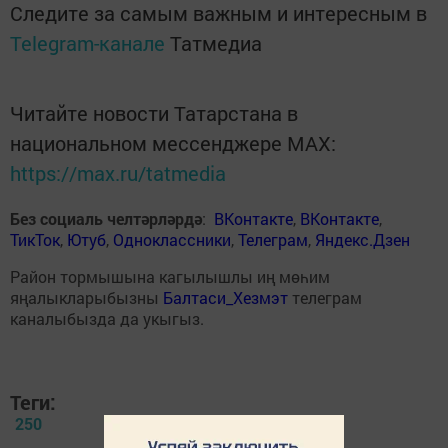
Следите за самым важным и интересным в
Telegram-канале
Татмедиа
Читайте новости Татарстана в
национальном мессенджере MАХ:
https://max.ru/tatmedia
Без социаль челтәрләрдә
:
ВКонтакте
,
ВКонтакте
,
ТикТок
,
Ютуб
,
Одноклассники
,
Телеграм
,
Яндекс.Дзен
Район тормышына кагылышлы иң мөһим
яңалыкларыбызны
Балтаси_Хезмэт
телеграм
каналыбызда да укыгыз.
Теги:
250