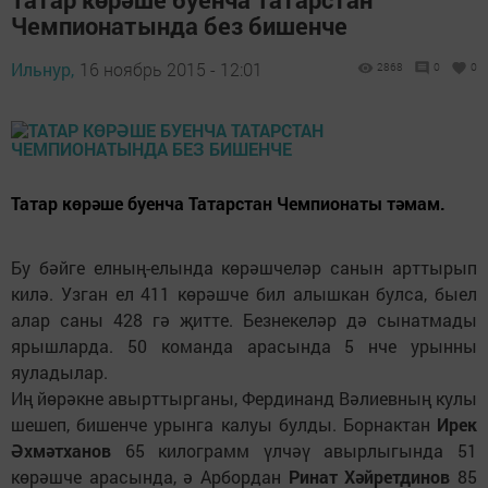
Чемпионатында без бишенче
Ильнур,
16 ноябрь 2015 - 12:01
2868
0
0
Татар көрәше буенча Татарстан Чемпионаты тәмам.
Бу бәйге елның-елында көрәшчеләр санын арттырып
килә. Узган ел 411 көрәшче бил алышкан булса, быел
алар саны 428 гә җитте. Безнекеләр дә сынатмады
ярышларда. 50 команда арасында 5 нче урынны
яуладылар.
Иң йөрәкне авырттырганы, Фердинанд Вәлиевның кулы
шешеп, бишенче урынга калуы булды. Борнактан
Ирек
Әхмәтханов
65 килограмм үлчәү авырлыгында 51
көрәшче арасында, ә Арбордан
Ринат Хәйретдинов
85