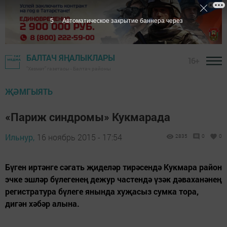
5
Автоматическое закрытие баннера через
БАЛТАЧ ЯҢАЛЫКЛАРЫ
16+
"Хезмәт" газетасы - Балтач районы
ҖӘМГЫЯТЬ
«Париж синдромы» Кукмарада
Ильнур,
16 ноябрь 2015 - 17:54
2835
0
0
Бүген иртәнге сәгать җиделәр тирәсендә Кукмара район
эчке эшләр бүлегенең дежур частендә үзәк дәваханәнең
регистратура бүлеге янында хуҗасыз сумка тора,
дигән хәбәр алына.