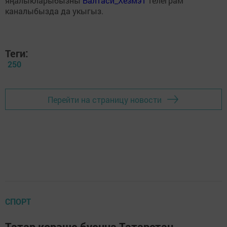
яңалыкларыбызны
Балтаси_Хезмэт
телеграм
каналыбызда да укыгыз.
Теги:
250
Перейти на страницу новости
СПОРТ
Татар көрәше буенча Татарстан