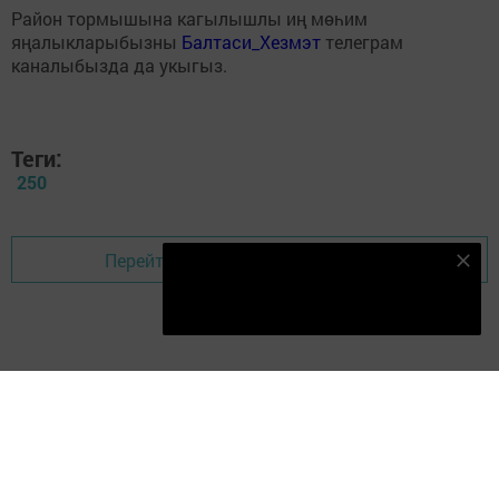
Район тормышына кагылышлы иң мөһим
яңалыкларыбызны
Балтаси_Хезмэт
телеграм
каналыбызда да укыгыз.
Теги:
250
Перейти на страницу новости
Безнең Яндекс Дзен каналына языл
Подписаться