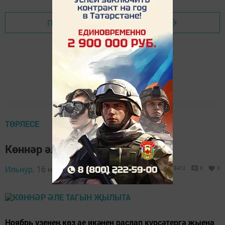
Перейти на страницу новости
ТӨРЛЕСЕ
Көннәр әле тагын җылыта
Ильнур,
16 ноябрь 2015 - 13:58
3412
0
0
Ноябрь үзенеӊ көз ае икәнен раслап күрсәтергә җыена