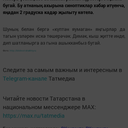
бугай. Бу атнаныӊ ахырына синоптиклар хәбәр итүенчә,
яӊадан 2 градуска кадәр җылыту көтелә.
Шуныӊ белән бергә «күптән яумаган» яӊгырлар да
тагын үзләрен искә төшерәчәк. Димәк, кыш җитте инде,
дип шатланырга аз гына ашыкканбыз бугай.
Фото:
http://bloknot-shakhty.ru
Следите за самым важным и интересным в
Telegram-канале
Татмедиа
Читайте новости Татарстана в
национальном мессенджере MАХ:
https://max.ru/tatmedia