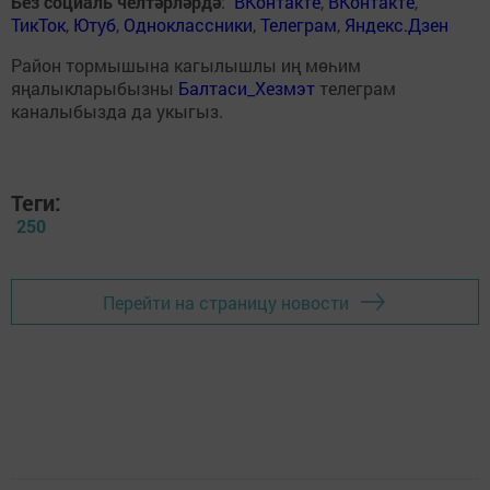
Без социаль челтәрләрдә
:
ВКонтакте
,
ВКонтакте
,
ТикТок
,
Ютуб
,
Одноклассники
,
Телеграм
,
Яндекс.Дзен
Район тормышына кагылышлы иң мөһим
яңалыкларыбызны
Балтаси_Хезмэт
телеграм
каналыбызда да укыгыз.
Теги:
250
Перейти на страницу новости