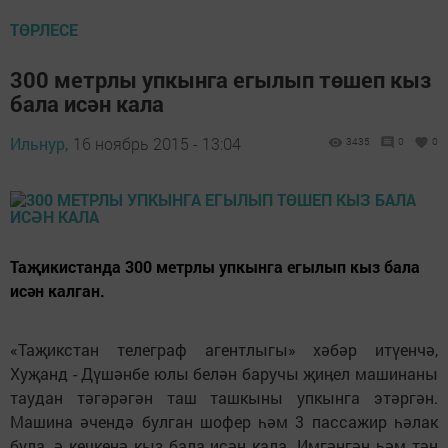
ТӨРЛЕСЕ
300 метрлы упкынга егылып төшеп кыз
бала исән кала
Ильнур,
16 ноябрь 2015 - 13:04
3435
0
0
Таҗикистанда 300 метрлы упкынга егылып кыз бала
исән калган.
«Таҗикстан телеграф агентлыгы» хәбәр итүенчә,
Хуҗанд - Дүшәнбе юлы белән баручы җиӊел машинаны
таудан тәгәрәгән таш ташкыны упкынга этәргән.
Машина әчендә булган шофер һәм 3 пассажир һәлак
була, ә кечкенә кыз бала исән кала. Имгәнгән һәм тән