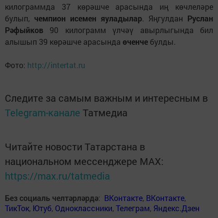
килограммда 37 көрәшче арасында иң көчлеләре
булып,
чемпион исемен яуладылар
. Яңгулдан
Руслан
Рәфыйков
90 килограмм үлчәү авырлыгында бил
алышып 39 көрәшче арасында
өченче
булды.
Фото:
http://intertat.ru
Следите за самым важным и интересным в
Telegram-канале
Татмедиа
Читайте новости Татарстана в
национальном мессенджере MАХ:
https://max.ru/tatmedia
Без социаль челтәрләрдә
:
ВКонтакте
,
ВКонтакте
,
ТикТок
,
Ютуб
,
Одноклассники
,
Телеграм
,
Яндекс.Дзен