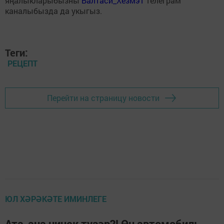
яңалыкларыбызны
Балтаси_Хезмэт
телеграм
каналыбызда да укыгыз.
Теги:
РЕЦЕПТ
Перейти на страницу новости
ЮЛ ХӘРӘКӘТЕ ИМИНЛЕГЕ
Ата-ана ничек түзәр?! Өч автомобиль