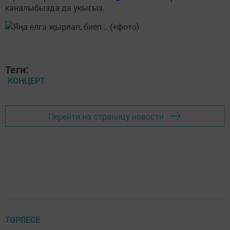
каналыбызда да укыгыз.
Теги:
КОНЦЕРТ
Перейти на страницу новости
ТӨРЛЕСЕ