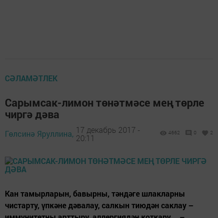
СӘЛАМӘТЛЕК
Сарымсак-лимон төнәтмәсе мең төрле
чиргә дәва
17 декабрь 2017 -
Гөлсинә Яруллина,
4662
0
2
20:11
Кан тамырларын, бавырны, тәндәге шлакларны
чистарту, үпкәне дәвалау, салкын тиюдән саклау –
иммунитетны арттыру, аллергиядән коткару... –