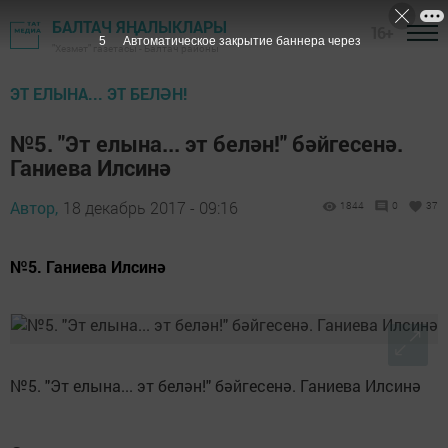
БАЛТАЧ ЯҢАЛЫКЛАРЫ
16+
4
Автоматическое закрытие баннера через
"Хезмәт" газетасы - Балтач районы
ЭТ ЕЛЫНА... ЭТ БЕЛӘН!
№5. "Эт елына... эт белән!" бәйгесенә.
Ганиева Илсинә
Автор,
18 декабрь 2017 - 09:16
1844
0
37
№5. Ганиева Илсинә
№5. "Эт елына... эт белән!" бәйгесенә. Ганиева Илсинә