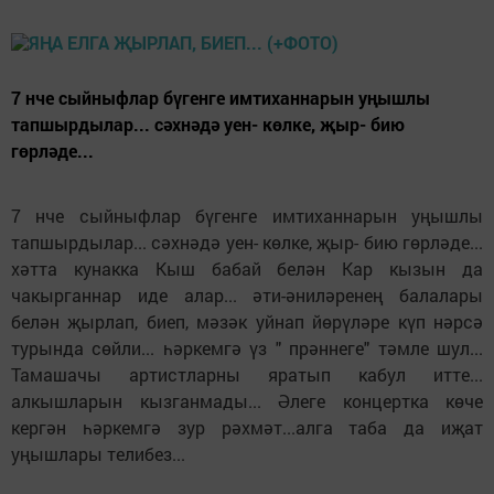
7 нче сыйныфлар бүгенге имтиханнарын уңышлы
тапшырдылар... сәхнәдә уен- көлке, җыр- бию
гөрләде...
7 нче сыйныфлар бүгенге имтиханнарын уңышлы
тапшырдылар... сәхнәдә уен- көлке, җыр- бию гөрләде...
хәтта кунакка Кыш бабай белән Кар кызын да
чакырганнар иде алар... әти-әниләренең балалары
белән җырлап, биеп, мәзәк уйнап йөрүләре күп нәрсә
турында сөйли... һәркемгә үз " прәннеге" тәмле шул...
Тамашачы артистларны яратып кабул итте...
алкышларын кызганмады... Әлеге концертка көче
кергән һәркемгә зур рәхмәт...алга таба да иҗат
уңышлары телибез...