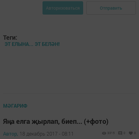
Отправить
Авторизоваться
Теги:
ЭТ ЕЛЫНА... ЭТ БЕЛӘН!
МӘГАРИФ
Яңа елга җырлап, биеп... (+фото)
Автор,
18 декабрь 2017 - 08:11
3315
0
0