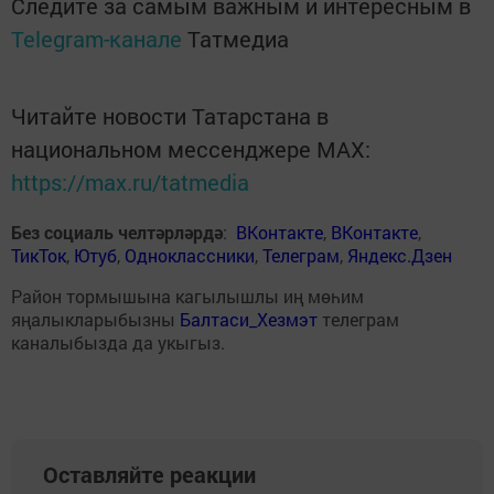
Следите за самым важным и интересным в
Telegram-канале
Татмедиа
Читайте новости Татарстана в
национальном мессенджере MАХ:
https://max.ru/tatmedia
Без социаль челтәрләрдә
:
ВКонтакте
,
ВКонтакте
,
ТикТок
,
Ютуб
,
Одноклассники
,
Телеграм
,
Яндекс.Дзен
Район тормышына кагылышлы иң мөһим
яңалыкларыбызны
Балтаси_Хезмэт
телеграм
каналыбызда да укыгыз.
Оставляйте реакции