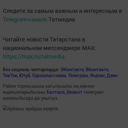
Следите за самым важным и интересным в
Telegram-канале
Татмедиа
Читайте новости Татарстана в
национальном мессенджере MАХ:
https://max.ru/tatmedia
Без социаль челтәрләрдә
:
ВКонтакте
,
ВКонтакте
,
ТикТок
,
Ютуб
,
Одноклассники
,
Телеграм
,
Яндекс.Дзен
Район тормышына кагылышлы иң мөһим
яңалыкларыбызны
Балтаси_Хезмэт
телеграм
каналыбызда да укыгыз.