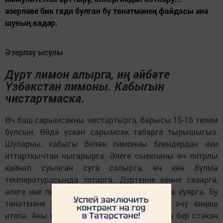
әзерләве бик гади булган бу төнәтмәнең файдасы әнә
шуның кадәр.
Әзерләү ысулы
Дүрт лимон алырга, иң әйбәте
Үзбәкстан лимоны. Кабыгын
чистартмаска.
Өч баш сарымсакны чистартырга, барысы 15-16 телем
булсын. Өйдә үскән сарымсак табарга тырышыгыз.
Шуларны, кабыгы белән лимонны блендердан яки
иттарткычтан чыгарырга. Әлеге сыекчаны өч литрлы
кайнап суынган суга салырга, өч көн бүлмә
температурасында тотарга. Дүртенче көнне сөзәргә,
әлеге ике литр ярым сыекчаны суыткычка куярга. Бу
төнәтмәне кышкы айларда берничә ай эчү киңәш
ителә. Аны иртән ач карынга, олылар өчен бер стакан