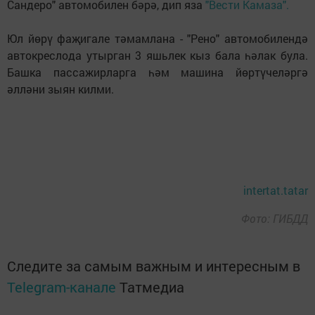
Сандеро" автомобилен бәрә, дип яза
"Вести Камаза".
Юл йөрү фаҗигале тәмамлана - "Рено" автомобилендә
автокреслода утырган 3 яшьлек кыз бала һәлак була.
Башка пассажирларга һәм машина йөртүчеләргә
әлләни зыян килми.
intertat.tatar
Фото: ГИБДД
Следите за самым важным и интересным в
Telegram-канале
Татмедиа