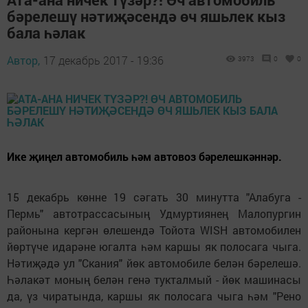
бәрелешү нәтиҗәсендә өч яшьлек кыз
бала һәлак
Автор,
17 декабрь 2017 - 19:36
3973
0
0
Ике җиңел автомобиль һәм автовоз бәрелешкәннәр.
15 декабрь көнне 19 сәгать 30 минутта "Алабуга -
Пермь" автотрассасының Удмуртиянең Малопургин
районына кергән өлешендә Тойота WISH автомобилен
йөртүче идарәне югалта һәм каршы як полосага чыга.
Нәтиҗәдә ул "Скания" йөк автомобиле белән бәрелешә.
Һәлакәт моның белән генә тукталмый - йөк машинасы
да, үз чиратында, каршы як полосага чыга һәм "Рено