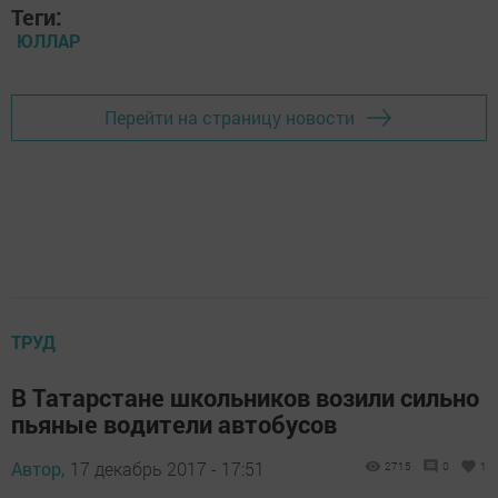
Теги:
ЮЛЛАР
Перейти на страницу новости
ТРУД
В Татарстане школьников возили сильно
пьяные водители автобусов
Автор,
17 декабрь 2017 - 17:51
2715
0
1