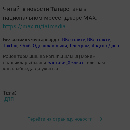
Читайте новости Татарстана в
национальном мессенджере MАХ:
https://max.ru/tatmedia
Без социаль челтәрләрдә
:
ВКонтакте
,
ВКонтакте
,
ТикТок
,
Ютуб
,
Одноклассники
,
Телеграм
,
Яндекс.Дзен
Район тормышына кагылышлы иң мөһим
яңалыкларыбызны
Балтаси_Хезмэт
телеграм
каналыбызда да укыгыз.
Теги:
ДТП
Перейти на страницу новости