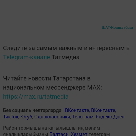
ШАТ-Көшкәтбаш
Следите за самым важным и интересным в
Telegram-канале
Татмедиа
Читайте новости Татарстана в
национальном мессенджере MАХ:
https://max.ru/tatmedia
Без социаль челтәрләрдә
:
ВКонтакте
,
ВКонтакте
,
ТикТок
,
Ютуб
,
Одноклассники
,
Телеграм
,
Яндекс.Дзен
Район тормышына кагылышлы иң мөһим
яңалыкларыбызны
Балтаси_Хезмэт
телеграм