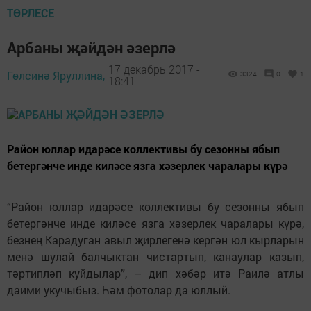
ТӨРЛЕСЕ
Арбаны җәйдән әзерлә
17 декабрь 2017 -
Гөлсинә Яруллина,
3324
0
1
18:41
Район юллар идарәсе коллективы бу сезонны ябып
бетергәнче инде киләсе язга хәзерлек чаралары күрә
“Район юллар идарәсе коллективы бу сезонны ябып
бетергәнче инде киләсе язга хәзерлек чаралары күрә,
безнең Карадуган авыл җирлегенә кергән юл кырларын
менә шулай балчыктан чистартып, канаулар казып,
тәртипләп куйдылар”, – дип хәбәр итә Раилә атлы
даими укучыбыз. Һәм фотолар да юллый.