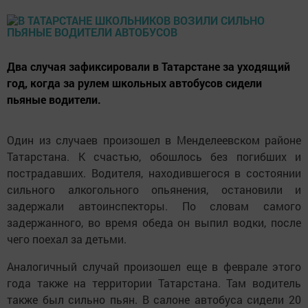
Два случая зафиксировали в Татарстане за уходящий
год, когда за рулем школьных автобусов сидели
пьяные водители.
Один из случаев произошел в Менделеевском районе
Татарстана. К счастью, обошлось без погибших и
пострадавших. Водителя, находившегося в состоянии
сильного алкогольного опьянения, остановили и
задержали автоинспекторы. По словам самого
задержанного, во время обеда он выпил водки, после
чего поехал за детьми.
Аналогичный случай произошел еще в феврале этого
года также на территории Татарстана. Там водитель
также был сильно пьян. В салоне автобуса сидели 20