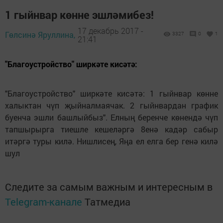
1 гыйнвар көнне эшләмибез!
17 декабрь 2017 -
Гөлсинә Яруллина,
3327
0
1
21:41
"Благоустройство" ширкәте кисәтә:
"Благоустройство" ширкәте кисәтә: 1 гыйнвар көнне
халыктан чүп җыйналмаячак. 2 гыйнвардан график
буенча эшли башлыйбыз". Елның беренче көнендә чүп
тапшырырга тиешле кешеләргә 8енә кадәр сабыр
итәргә туры килә. Нишлисең, Яңа ел елга бер генә килә
шул
Следите за самым важным и интересным в
Telegram-канале
Татмедиа