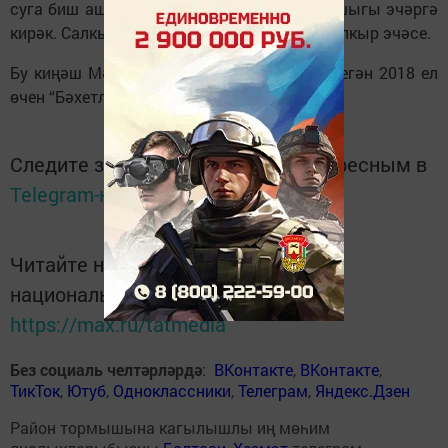
суга биш аш кашыгы, балаларга өч аш кашыгы эчәргә
кирәк. Салкын тигән вакытта көнгә өчәр тапкыр эчәсе.
Бу киңәш Мәхмүт хәзрәт Шәрәфетдин төзегән 2018 ел
өчен “Бәхетлеләр календаре”ннан алынды
Следите за самым важным и интересным в
Telegram-канале
Татмедиа
Читайте новости Татарстана в
национальном мессенджере MАХ:
https://max.ru/tatmedia
Без социаль челтәрләрдә
:
ВКонтакте
,
ВКонтакте
,
ТикТок
,
Ютуб
,
Одноклассники
,
Телеграм
,
Яндекс.Дзен
Район тормышына кагылышлы иң мөһим