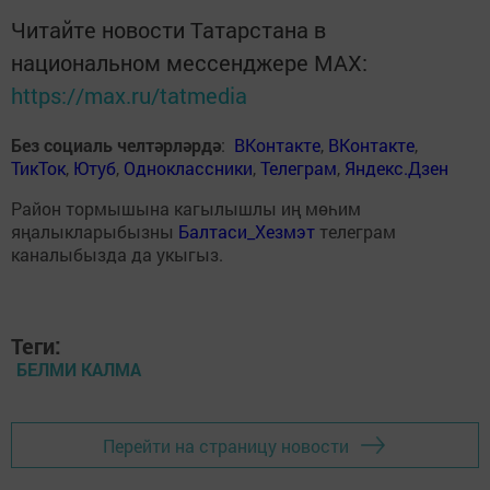
Читайте новости Татарстана в
национальном мессенджере MАХ:
https://max.ru/tatmedia
Без социаль челтәрләрдә
:
ВКонтакте
,
ВКонтакте
,
ТикТок
,
Ютуб
,
Одноклассники
,
Телеграм
,
Яндекс.Дзен
Район тормышына кагылышлы иң мөһим
яңалыкларыбызны
Балтаси_Хезмэт
телеграм
каналыбызда да укыгыз.
Теги:
БЕЛМИ КАЛМА
Перейти на страницу новости