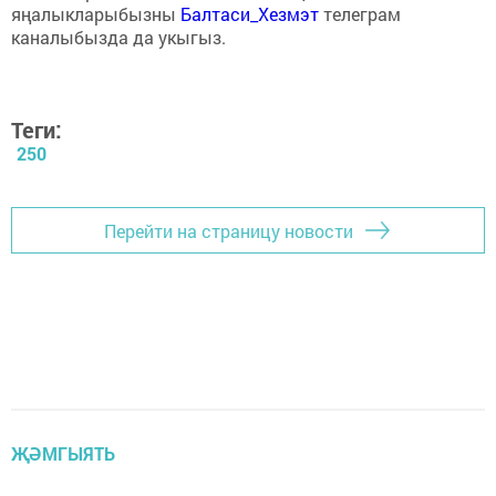
яңалыкларыбызны
Балтаси_Хезмэт
телеграм
каналыбызда да укыгыз.
Теги:
250
Перейти на страницу новости
ҖӘМГЫЯТЬ