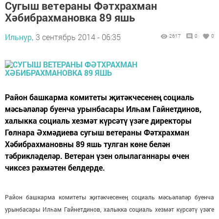
Сугыш ветераны Фәтхрахман
Хәбибрахмановка 89 яшь
Ильнур,
3 сентябрь 2014 - 06:35
2617
0
0
Район башкарма комитеты җитәкчесенең социаль
мәсьәләләр буенча урынбасары Илһам Гайнетдинов,
халыкка социаль хезмәт күрсәтү үзәге директоры
Гөлнара Әхмәдиева сугыш ветераны Фәтхрахман
Хәбибрахмановны 89 яшь тулган көне белән
тәбрикләделәр. Ветеран үзен олылаганнары өчен
чиксез рәхмәтен белдерде.
Район башкарма комитеты җитәкчесенең социаль мәсьәләләр буенча
урынбасары Илһам Гайнетдинов, халыкка социаль хезмәт күрсәтү үзәге