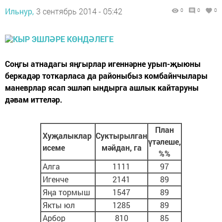
Ильнур,
3 сентябрь 2014 - 05:42
0
0
0
Соңгы атнадагы яңгырлар игеннәрне урып-җыюны
беркадәр тоткарласа да районыбыз комбайнчылары
маневрлар ясап эшләп ындырга ашлык кайтаруны
дәвам иттеләр.
План
Хуҗалыклар
Суктырылган
үтәлеше,
исеме
мәйдан, га
%%
Алга
1111
97
Игенче
2141
89
Яңа тормыш
1547
89
Якты юл
1285
89
Арбор
810
85