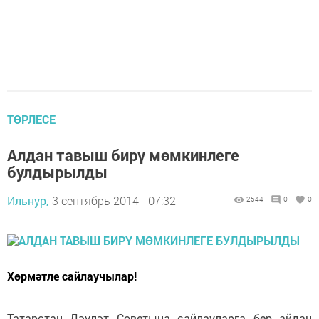
ТӨРЛЕСЕ
Алдан тавыш бирү мөмкинлеге
булдырылды
Ильнур,
3 сентябрь 2014 - 07:32
2544
0
0
Хөрмәтле сайлаучылар!
Татарстан Дәүләт Советына сайлауларга бер айдан