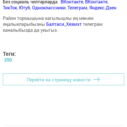
Без социаль челтәрләрдә
:
ВКонтакте
,
ВКонтакте
,
ТикТок
,
Ютуб
,
Одноклассники
,
Телеграм
,
Яндекс.Дзен
Район тормышына кагылышлы иң мөһим
яңалыкларыбызны
Балтаси_Хезмэт
телеграм
каналыбызда да укыгыз.
Теги:
250
Перейти на страницу новости