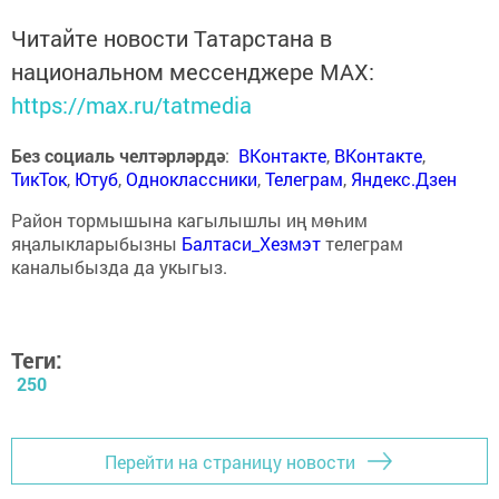
Читайте новости Татарстана в
национальном мессенджере MАХ:
https://max.ru/tatmedia
Без социаль челтәрләрдә
:
ВКонтакте
,
ВКонтакте
,
ТикТок
,
Ютуб
,
Одноклассники
,
Телеграм
,
Яндекс.Дзен
Район тормышына кагылышлы иң мөһим
яңалыкларыбызны
Балтаси_Хезмэт
телеграм
каналыбызда да укыгыз.
Теги:
250
Перейти на страницу новости