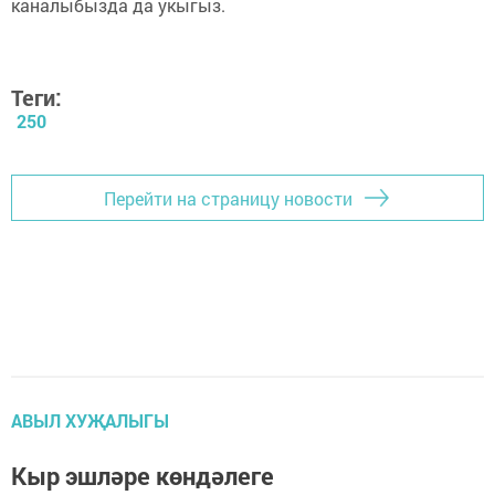
каналыбызда да укыгыз.
Теги:
250
Перейти на страницу новости
АВЫЛ ХУҖАЛЫГЫ
Кыр эшләре көндәлеге