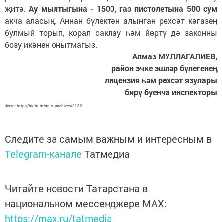
җитә.
Ау мылтыгына - 1500, газ пистолетына 500 сум
акча аласың. Аннан бүлектән алынган рөхсәт кәгазең
булмый торып, корал саклау һәм йөртү дә законны
бозу икәнен онытмагыз.
Алмаз МУЛЛАГАЛИЕВ,
район эчке эшләр бүлегенең
лицензия һәм рөхсәт язулары
бирү буенча инспекторы
Фото: http://bighunting.ru/archives/3182
Следите за самым важным и интересным в
Telegram-канале
Татмедиа
Читайте новости Татарстана в
национальном мессенджере MАХ:
https://max.ru/tatmedia