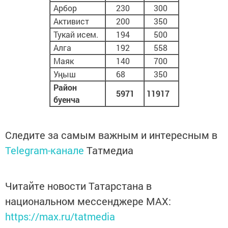
Арбор
230
300
Активист
200
350
Тукай исем.
194
500
Алга
192
558
Маяк
140
700
Уңыш
68
350
Район
5971
11917
буенча
Следите за самым важным и интересным в
Telegram-канале
Татмедиа
Читайте новости Татарстана в
национальном мессенджере MАХ:
https://max.ru/tatmedia