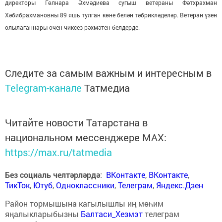
директоры Гөлнара Әхмәдиева сугыш ветераны Фәтхрахман
Хәбибрахмановны 89 яшь тулган көне белән тәбрикләделәр. Ветеран үзен
олылаганнары өчен чиксез рәхмәтен белдерде.
Следите за самым важным и интересным в
Telegram-канале
Татмедиа
Читайте новости Татарстана в
национальном мессенджере MАХ:
https://max.ru/tatmedia
Без социаль челтәрләрдә
:
ВКонтакте
,
ВКонтакте
,
ТикТок
,
Ютуб
,
Одноклассники
,
Телеграм
,
Яндекс.Дзен
Район тормышына кагылышлы иң мөһим
яңалыкларыбызны
Балтаси_Хезмэт
телеграм