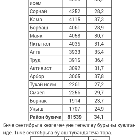
исем
Сорнай
4252
28,2
Кама
4115
37,3
Бөрбаш
4061
28,9
Маяк
4058
30,7
Якты юл
4035
31,4
Алга
3933
35,4
Труд
3915
36,4
Активист
3092
31,7
Арбор
3065
37,8
Тукай исем
2261
27,2
Смәел
2256
29,7
Борнак
1914
23,7
Уңыш
1707
24,9
Район буенча
81539
34,1
5нче сентябрьга көзге чәчүне төгәлләү бурычы куелган
иде. 1нче сентябрьга бу эш түбәндәгечә тора.