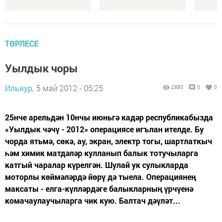
ТӨРЛЕСЕ
Уылдык чоры
Ильнур,
5 май 2012 - 05:25
2880
0
0
25нче арельдән 10нчы июньгә кадәр республикабызда
«Уылдык чәчү - 2012» операциясе игълан ителде. Бу
чорда ятьмә, сөкә, ау, экран, электр тогы, шартлаткыч
һәм химик матдәләр кулланып балык тотучыларга
катгый чаралар күрелгән. Шулай ук сулыкларда
моторлы көймәләрдә йөрү дә тыела. Операциянең
максаты - елга-күлләрдәге балыкларның үрчүенә
комачаулаучыларга чик кую. Балтач дәүләт...