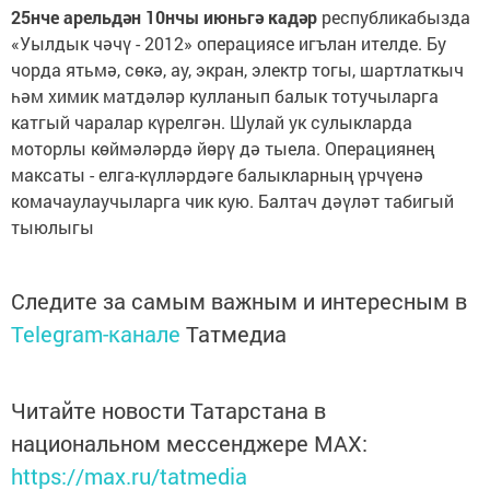
25нче арельдән 10нчы июньгә кадәр
республикабызда
«Уылдык чәчү - 2012» операциясе игълан ителде. Бу
чорда ятьмә, сөкә, ау, экран, электр тогы, шартлаткыч
һәм химик матдәләр кулланып балык тотучыларга
катгый чаралар күрелгән. Шулай ук сулыкларда
моторлы көймәләрдә йөрү дә тыела. Операциянең
максаты - елга-күлләрдәге балыкларның үрчүенә
комачаулаучыларга чик кую. Балтач дәүләт табигый
тыюлыгы
Следите за самым важным и интересным в
Telegram-канале
Татмедиа
Читайте новости Татарстана в
национальном мессенджере MАХ:
https://max.ru/tatmedia