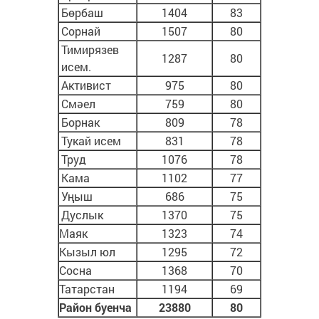
Бөрбаш
1404
83
Сорнай
1507
80
Тимирязев
1287
80
исем.
Активист
975
80
Смәел
759
80
Борнак
809
78
Тукай исем
831
78
Труд
1076
78
Кама
1102
77
Уңыш
686
75
Дуслык
1370
75
Маяк
1323
74
Кызыл юл
1295
72
Сосна
1368
70
Татарстан
1194
69
Район буенча
23880
80