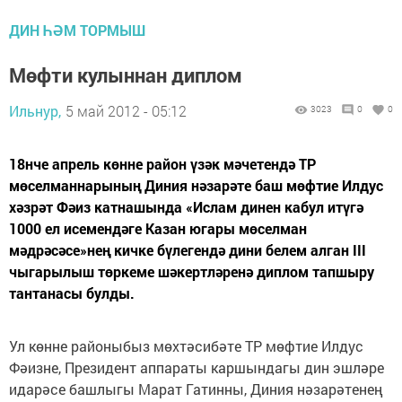
ДИН ҺӘМ ТОРМЫШ
Мөфти кулыннан диплом
Ильнур,
5 май 2012 - 05:12
3023
0
0
18нче апрель көнне район үзәк мәчетендә ТР
мөселманнарының Диния нәзарәте баш мөфтие Илдус
хәзрәт Фәиз катнашында «Ислам динен кабул итүгә
1000 ел исемендәге Казан югары мөселман
мәдрәсәсе»нең кичке бүлегендә дини белем алган III
чыгарылыш төркеме шәкертләренә диплом тапшыру
тантанасы булды.
Ул көнне районыбыз мөхтәсибәте ТР мөфтие Илдус
Фәизне, Президент аппараты каршындагы дин эшләре
идарәсе башлыгы Марат Гатинны, Диния нәзарәтенең