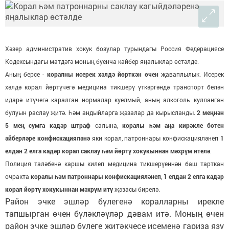
Хәзер административ хокук бозулар турындагы Россия Федерациясе
Кодексындагы матдәгә моның буенча кайбер яңалыклар өстәлде.
Аның берсе -
коралны исерек хәлдә йөрткән өчен
җаваплылык. Исерек
хәлдә корал йөртүчегә медицина тикшерү үткәргәндә транспорт белән
идарә итүчегә каралган нормалар куелмый, аның алкоголь кулланган
булуын раслау җитә. Һәм андыйларга җәзалар да кырысланды.
2 меңнән
5 мең сумга кадәр штраф
салына,
коралы һәм аңа кирәкле бөтен
әйберләре конфискацияләнә
яки корал, патроннары конфискацияләнеп
1
елдан 2 елга кадәр корал саклау һәм йөртү хокукыннан мәхрүм ителә
.
Полиция таләбенә каршы килеп медицина тикшерүеннән баш тарткан
очракта
коралы һәм патроннары конфискацияләнеп
,
1 елдан 2 елга кадәр
корал йөртү хокукыннан мәхрүм итү
җәзасы бирелә.
Район эчке эшләр бүлегенә коралларны ирекле
тапшырган өчен бүләкләүләр дәвам итә. Моның өчен
район эчке эшләр бүлеге җитәкчесе исеменә гариза язу