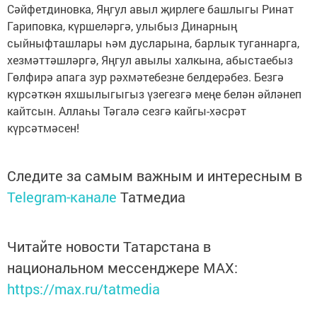
Сәйфетдиновка, Яңгул авыл җирлеге башлыгы Ринат
Гариповка, күршеләргә, улыбыз Динарның
сыйныфташлары һәм дусларына, барлык туганнарга,
хезмәттәшләргә, Яңгул авылы халкына, абыстаебыз
Гөлфирә апага зур рәхмәтебезне белдерәбез. Безгә
күрсәткән яхшылыгыгыз үзегезгә меңе белән әйләнеп
кайтсын. Аллаһы Тәгалә сезгә кайгы-хәсрәт
күрсәтмәсен!
Следите за самым важным и интересным в
Telegram-канале
Татмедиа
Читайте новости Татарстана в
национальном мессенджере MАХ:
https://max.ru/tatmedia