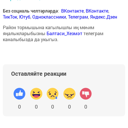
Без социаль челтәрләрдә
:
ВКонтакте
,
ВКонтакте
,
ТикТок
,
Ютуб
,
Одноклассники
,
Телеграм
,
Яндекс.Дзен
Район тормышына кагылышлы иң мөһим
яңалыкларыбызны
Балтаси_Хезмэт
телеграм
каналыбызда да укыгыз.
Оставляйте реакции
0
0
0
0
0