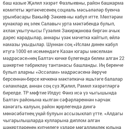
баш казые Җәлил хәзрәт Фазлыевны, район башкарма
комитеты җитәкчесенең социаль мәсьәләләр буенча
урынбасары Вакыйф Зәкиев-ны кабул итте. Мөхтәрәм
кунаклар иң элек Салавыч урта мәктәбендә булып,
әхлак укытучысы Гүзәлия Закирҗанова биргән ачык
дәрес карадылар, аннары үзәк мәчеткә кайтып, өйлә
намазы укыдылар. Шуннан соң «Ислам динен кабул
итүгә 1000 ел исемендәге Казан югары мөселман
мәдрәсәсе»нең Балтач кичке бүлегендә белем алган 22
шәкертне тәбрикләү тантанасы башланды. Иң беренче
булып аларны «Әссәлам» мәдрәсәсенә йөрүче
берсеннән-берсе кечкенә мәктәпкәчә яшьтәге балалар
сәламләде, аннан соң сүз Җәлил, Рамил хәзрәтләргә
бирелде. ТР мөфтие Илдус Фәиз исә үз чыгышында
Балтач районына кылган сәфәрләреннән һәрчак
канәгать калуын, район җирлегендә дингә
мөнәсәбәтнең уңай булуын ассызыклап үтте. «Алдагы
чыгарылышларда кулларына диплом алган
шәкертләренең күпчелеге үзләре мөгаллимлек юлына