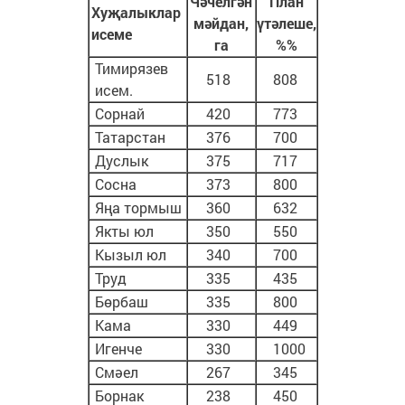
Чәчелгән
План
Хуҗалыклар
мәйдан,
үтәлеше,
исеме
га
%%
Тимирязев
518
808
исем.
Сорнай
420
773
Татарстан
376
700
Дуслык
375
717
Сосна
373
800
Яңа тормыш
360
632
Якты юл
350
550
Кызыл юл
340
700
Труд
335
435
Бөрбаш
335
800
Кама
330
449
Игенче
330
1000
Смәел
267
345
Борнак
238
450