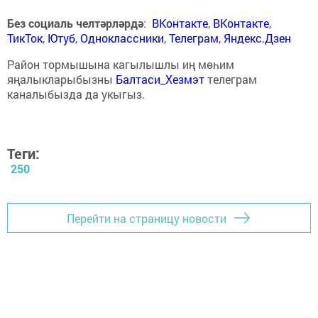
Без социаль челтәрләрдә
:
ВКонтакте
,
ВКонтакте
,
ТикТок
,
Ютуб
,
Одноклассники
,
Телеграм
,
Яндекс.Дзен
Район тормышына кагылышлы иң мөһим
яңалыкларыбызны
Балтаси_Хезмэт
телеграм
каналыбызда да укыгыз.
Теги:
250
Перейти на страницу новости