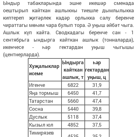
Ындыр табакларында эшне икешәр сменада
оештырып кайткан ашлыкны тиешле дымлылыкка
киптереп җитәрлек кадәр орлыкка салу беренче
чираттагы мөһим чара булып тора. Ә уңыш әйбәт чыга.
Ашлык күп кайта. Сводкадагы беренче сан - 1
сентябрьга ындырга кайткан ашлык (тонналарда),
икенчесе - һәр гектардан уңыш чыгышы
(центнерларда).
Ындырга
һәр
Хуҗалыклар
кайткан
гектардан
исеме
ашлык, т
уңыш
, ц
Игенче
6822
31,9
Яңа тормыш
6450
41,7
Татарстан
5660
47,4
Сосна
5440
39,8
Дуслык
5118
37,4
Кызыл юл
4852
37,5
Тимирязев
4535
35,2