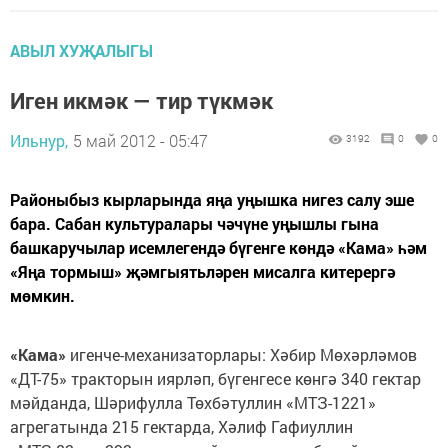
АВЫЛ ХУҖАЛЫГЫ
Иген икмәк — тир түкмәк
Ильнур,
5 май 2012 - 05:47
3192
0
0
Районыбыз кырларында яңа уңышка нигез салу эше
бара. Сабан культуралары чәчүне уңышлы гына
башкаручылар исемлегендә бүгенге көндә «Кама» һәм
«Яңа тормыш» җәмгыятьләрен мисалга китерергә
мөмкин.
«Кама»
игенче-механизаторлары: Хәбир Мөхәрләмов
«ДТ-75» тракторын иярләп, бүгенгесе көнгә 340 гектар
мәйданда, Шәрифулла Төхбәтуллин «МТЗ-1221»
агрегатында 215 гектарда, Хәлиф Гафиуллин