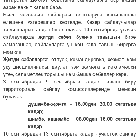
азрак вакыт калып бара.
Быел законның сайларны оештыруга кагылышлы
өлешенә үзгәрешләр кертелде. Хәзер сайлаучылар
тавышларын алдан бирә алачак. 14 сентябрьдә үтәчәк
сайлауларда
җитди сәбәп
буенча тавышын бирә
алмаганнар, сайлауларга ун көн кала тавыш бирергә
мөмкин.
Җитди сәбәпләргә:
отпуск, командировка, хезмәт һәм
уку дисциплинасы, дәүләт һәм җәмәгать йөкләмәсен
үтәү, сәламәтлек торышы һәм башка сәбәпләр керә.
3 сентябрьдән 9 сентябрьгә кадәр тавыш бирү
территориаль сайлау комиссияләрендә мөмкин
булачак:
дүшәмбе-җомга - 16.00дән 20.00 сәгатькә
кадәр;
шимбә, якшәмбе - 08.00дән 16.00 сәгатькә
кадәр.
10 сентябрьдән 13 сентябрьгә кадәр - участок сайлау