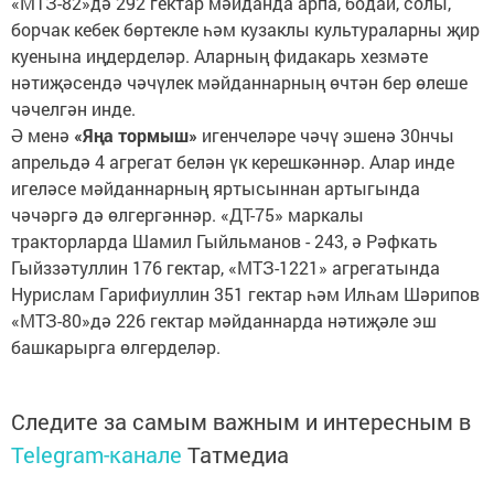
«МТЗ-82»дә 292 гектар мәйданда арпа, бодай, солы,
борчак кебек бөртекле һәм кузаклы культураларны җир
куенына иңдерделәр. Аларның фидакарь хезмәте
нәтиҗәсендә чәчүлек мәйданнарның өчтән бер өлеше
чәчелгән инде.
Ә менә
«Яңа тормыш»
игенчеләре чәчү эшенә 30нчы
апрельдә 4 агрегат белән үк керешкәннәр. Алар инде
игеләсе мәйданнарның яртысыннан артыгында
чәчәргә дә өлгергәннәр. «ДТ-75» маркалы
тракторларда Шамил Гыйльманов - 243, ә Рәфкать
Гыйззәтуллин 176 гектар, «МТЗ-1221» агрегатында
Нурислам Гарифиуллин 351 гектар һәм Илһам Шәрипов
«МТЗ-80»дә 226 гектар мәйданнарда нәтиҗәле эш
башкарырга өлгерделәр.
Следите за самым важным и интересным в
Telegram-канале
Татмедиа