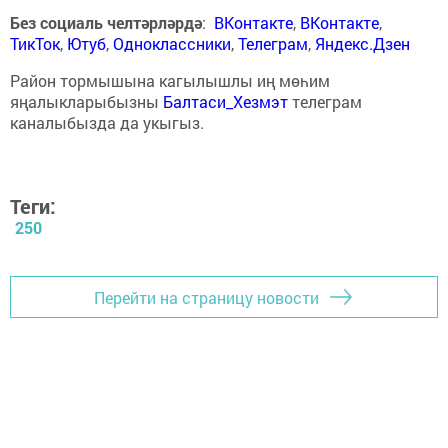
Без социаль челтәрләрдә
:
ВКонтакте
,
ВКонтакте
,
ТикТок
,
Ютуб
,
Одноклассники
,
Телеграм
,
Яндекс.Дзен
Район тормышына кагылышлы иң мөһим
яңалыкларыбызны
Балтаси_Хезмэт
телеграм
каналыбызда да укыгыз.
Теги:
250
Перейти на страницу новости