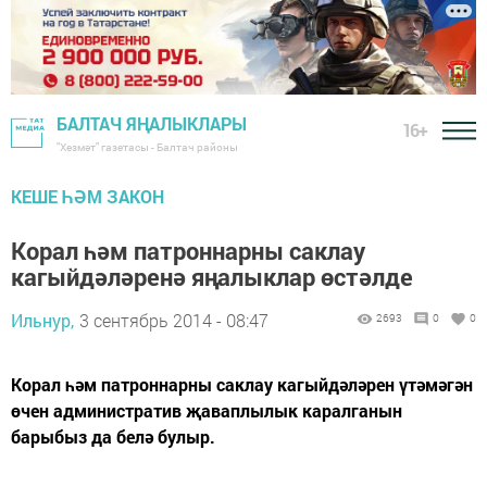
БАЛТАЧ ЯҢАЛЫКЛАРЫ
16+
"Хезмәт" газетасы - Балтач районы
КЕШЕ ҺӘМ ЗАКОН
Корал һәм патроннарны саклау
кагыйдәләренә яңалыклар өстәлде
Ильнур,
3 сентябрь 2014 - 08:47
2693
0
0
Корал һәм патроннарны саклау кагыйдәләрен үтәмәгән
өчен административ җаваплылык каралганын
барыбыз да белә булыр.