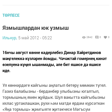
ТӨРЛЕСЕ
Язмышлардан юк узмыш
Ильнур,
5 май 2012 - 05:22
2842
0
0
16нчы август көнне кадерлебез Динар Хәйретдинов
мәңгелеккә күзләрен йомды. Чәчәктәй гомернең кинәт
өзелүенә күңел ышанмады, әле бит яшисе дә яшисе
иде.
Ул көннәрдәге кайгыны аңлатып бетерү мөмкин түгел.
Газиз балабызны - бердәнбер улыбызны югалтып,
тормышның ямен җуйдык. Шул вакытта кайгыбызны
ихлас уртаклашкан, рухи һәм матди ярдәм күрсәткән
«Яңа тормыш» җәмгыяте җитәкчесе Мәгъсүм