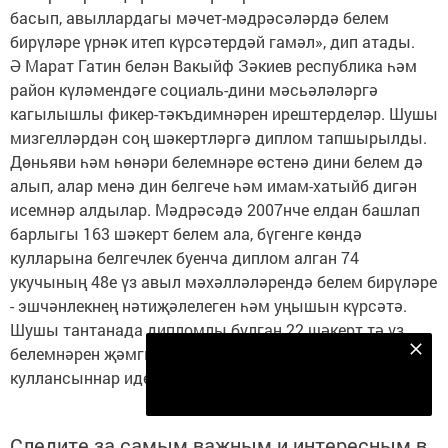
басып, авыллардагы мәчет-мәдрәсәләрдә белем
бирүләре үрнәк итеп күрсәтердәй гамәл», дип атады.
Ә Марат Гатин белән Вакыйф Зәкиев республика һәм
район күләмендәге социаль-дини мәсьәләләргә
кагылышлы фикер-тәкъдимнәрен ирештерделәр. Шушы
мизгелләрдән соң шәкертләргә диплом тапшырылды.
Дөньяви һәм һөнәри белемнәре өстенә дини белем дә
алып, алар менә дин белгече һәм имам-хатыйб дигән
исемнәр алдылар. Мәдрәсәдә 2007нче елдан башлап
барлыгы 163 шәкерт белем ала, бүгенге көндә
кулларына белгечлек буенча диплом алган 74
укучының 48е үз авыл мәхәлләләрендә белем бирүләре
- эшчәнлекнең нәтиҗәлелеген һәм уңышын күрсәтә.
Шушы тантанада дипломлы булган 22 шәкерт тә үз
белемнәрен җәмгыятькә файда китерүдә
Безнең Яндекс Дзен каналына языл
куллансыннар иде дигән теләктә калыйк!
Подписаться
Следите за самым важным и интересным в