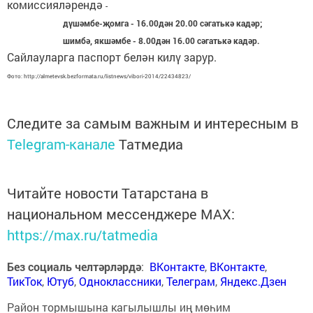
комиссияләрендә
-
дүшәмбе-җомга - 16.00дән 20.00 сәгатькә кадәр;
шимбә, якшәмбе - 8.00дән 16.00 сәгатькә кадәр.
Сайлауларга паспорт белән килү зарур.
Фото: http://almetevsk.bezformata.ru/listnews/vibori-2014/22434823/
Следите за самым важным и интересным в
Telegram-канале
Татмедиа
Читайте новости Татарстана в
национальном мессенджере MАХ:
https://max.ru/tatmedia
Без социаль челтәрләрдә
:
ВКонтакте
,
ВКонтакте
,
ТикТок
,
Ютуб
,
Одноклассники
,
Телеграм
,
Яндекс.Дзен
Район тормышына кагылышлы иң мөһим