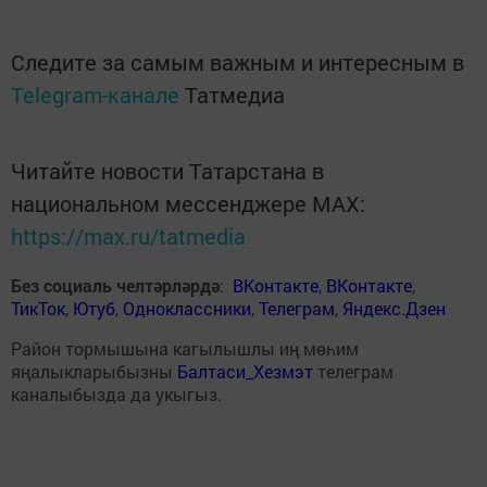
Следите за самым важным и интересным в
Telegram-канале
Татмедиа
Читайте новости Татарстана в
национальном мессенджере MАХ:
https://max.ru/tatmedia
Без социаль челтәрләрдә
:
ВКонтакте
,
ВКонтакте
,
ТикТок
,
Ютуб
,
Одноклассники
,
Телеграм
,
Яндекс.Дзен
Район тормышына кагылышлы иң мөһим
яңалыкларыбызны
Балтаси_Хезмэт
телеграм
каналыбызда да укыгыз.