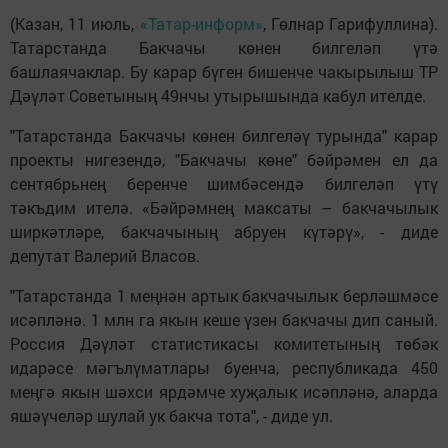
(Казан, 11 июль,
«Татар-информ»
, Гөлнар Гарифуллина).
Татарстанда Бакчачы көнен билгеләп үтә
башлаячаклар. Бу карар бүген бишенче чакырылыш ТР
Дәүләт Советының 49нчы утырышында кабул ителде.
"Татарстанда Бакчачы көнен билгеләү турында" карар
проекты нигезендә, "Бакчачы көне" бәйрәмен ел да
сентябрьнең беренче шимбәсендә билгеләп үтү
тәкъдим ителә. «Бәйрәмнең максаты – бакчачылык
ширкәтләре, бакчачының абруен күтәрү», - диде
депутат Валерий Власов.
"Татарстанда 1 меңнән артык бакчачылык берләшмәсе
исәпләнә. 1 млн га якын кеше үзен бакчачы дип саный.
Россия Дәүләт статистикасы комитетының төбәк
идарәсе мәгълүматлары буенча, республикада 450
меңгә якын шәхси ярдәмче хуҗалык исәпләнә, аларда
яшәүчеләр шулай ук бакча тота", - диде ул.