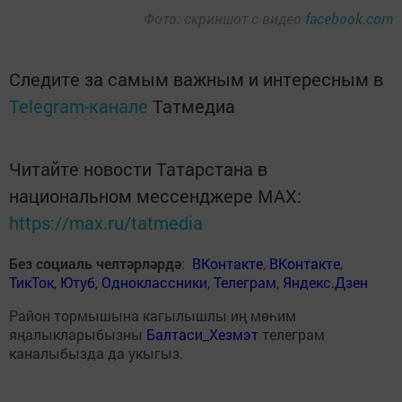
Фото: скриншот с видео
facebook.com
Следите за самым важным и интересным в
Telegram-канале
Татмедиа
Читайте новости Татарстана в
национальном мессенджере MАХ:
https://max.ru/tatmedia
Без социаль челтәрләрдә
:
ВКонтакте
,
ВКонтакте
,
ТикТок
,
Ютуб
,
Одноклассники
,
Телеграм
,
Яндекс.Дзен
Район тормышына кагылышлы иң мөһим
яңалыкларыбызны
Балтаси_Хезмэт
телеграм
каналыбызда да укыгыз.