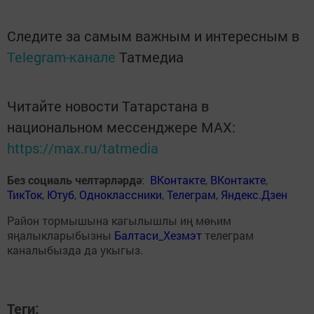
Следите за самым важным и интересным в
Telegram-канале
Татмедиа
Читайте новости Татарстана в
национальном мессенджере MАХ:
https://max.ru/tatmedia
Без социаль челтәрләрдә
:
ВКонтакте
,
ВКонтакте
,
ТикТок
,
Ютуб
,
Одноклассники
,
Телеграм
,
Яндекс.Дзен
Район тормышына кагылышлы иң мөһим
яңалыкларыбызны
Балтаси_Хезмэт
телеграм
каналыбызда да укыгыз.
Теги: