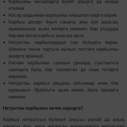
Карбызны кисәкләргә бүлеп алырга да киңәш
ителми.
Кисәр алдыннан карбызны яхшылап юарга кирәк.
Карбыз десерт буып санала, аны күп ашасаң,
ашказанына зыян килергә мөмкин. Бер утыруда
бер-ике кисәк карбыз ашасаң җитә.
Нитратлы карбызлардан сак булырга кирәк.
Шәмәхә төскә тартым кызыл төстәге карбызны
ашарга ярамый.
Кискән карбызны салкын урында, суыткычта
сакларга була, бер тәүлектән дә озак тотарга
кирәкми.
Нитратлы карбыз авырлы хатыннар өчен бик
куркыныч. Яралгыга зыян килеп, бала төшәргә
мөмкин.
Нитратлы карбызны ничек аерырга?
Карбыз нитратсыз булмый анысы, шулай да аның
чамасы бар, иртә өлгергән җимешләрдә нитратлар