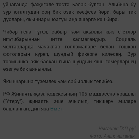
уйнаганда фаҗигале төстә һәлак булган. Альбина бу
зур югалтудан соң бик озак кәефсез йөри, бары тик
дуслары, якыннары юатуы аңа яшәргә көч бирә.
Чибәр генә түгел, сабыр һәм акыллы кыз егетләр
игътибарыннан читтә калмагандыр. Социаль
челтәрләрдә чәчәкләр гөлләмәләре белән төшкән
фотоларын күреп, шундый фикергә киләсең. Зур
тормышка аяк баскан гына шундый яшь гомерләрнең
өзелүе бик аянычлы.
Якыннарына түземлек һәм сабырлык телибез.
РФ Җинаять-җәза кодексының 105 маддәсенә ярашлы
("Үтерү"), җинаять эше ачылып, тикшерү эшләре
башланган, дип яза
Өмет
.
Чыганак: "КП.ру"
Фото: Ачык чыганак.