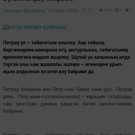
Гөлсинә Яруллина,
12 июль 2019 - 11:21
5039
0
3
Питрау ул – табигатьне олылау. Аңа табыну,
биргәннәренә шөкерана итү, матурлыкка, табигатьнең
иркенлегенә мәдхия җырлау. Шулай ук халыкның алда
торган олы һәм җаваплы эшләре – игеннәрне урып-
җыю алдыннан ял итеп алу бәйрәме дә.
Питрау бәйрәме яки Петр һәм Павел көне (рус. Петров
день - Петр көне сүзтезмәсеннән) – керәшен татарлары
һәм христиан диненә караган бөтен милләтләрнең
бәйрәме.
Питрау ул – табигатьне олылау. Аңа табыну,