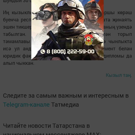
шундый 30 сайтны япкан.
Иң кызыклысы шунда: Ришвәтчелеккә каршы көрәш
буенча республика үзәге җитәкчесенә карата җинаять
эшен тикшерү барышында ялган документ аның үзендә
табылган. Аның университетны читтән торып
тәмамлавы турында документы булган, ә чынлыкта
исә ул анда укымаган. Шул ялган документ белән
юридик факультетка укырга кереп, юрист дипломы да
алып чыккан.
Кызыл таң.
Следите за самым важным и интересным в
Telegram-канале
Татмедиа
Читайте новости Татарстана в
национальном мессенджере MАХ: