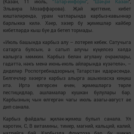
(Казан, 11 июль,
"Татар-информ"
,
"Шәһри Казан
",
Эльвира Мозаффарова). Җәй җиттеме, кибет
киштәләрендә, урам чатларында карбыз-кавыннар
барлыкка килә. Хәер, хәзер бу җимешләр кайбер
кибетләрдә кыш буе да бетеп тормады.
«Июль башында карбыз алу – лотерея кебек. Сатучыга
сатарга булсын, ә сатып алучы күңелсез хәлдә
калырга мөмкин. Карбыз белән агулану очраклары,
гадәттә, нәкъ менә июнь-июль айларында күзәтелә», –
диделәр Роспотребнадзорның Татарстан идарәсендә.
Белгечләр хәзергә карбыз алырга ашыкмаска киңәш
итә. Иртә өлгерсен өчен, җимешләргә төрле
пестицидлар, ашламалар кушкан булулары бар.
Карбызның чын өлгергән чагы июль азагы-август ае
дип санала.
Карбыз файдалы җиләк-җимеш булып санала. Ул
каротин, С, В витамины, тимер, магний, кальций, калий,
натрийга бай. Карбызда фруктоза бар, бу шикәр