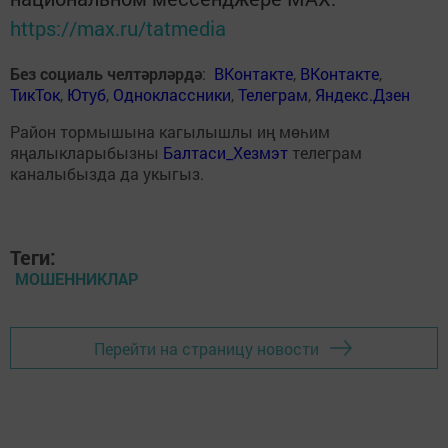
https://max.ru/tatmedia
Без социаль челтәрләрдә
:
ВКонтакте
,
ВКонтакте
,
ТикТок
,
Ютуб
,
Одноклассники
,
Телеграм
,
Яндекс.Дзен
Район тормышына кагылышлы иң мөһим
яңалыкларыбызны
Балтаси_Хезмэт
телеграм
каналыбызда да укыгыз.
Теги:
МОШЕННИКЛАР
Перейти на страницу новости