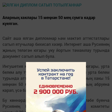
Аларның хаклары 15 меңнән 50 мең сумга кадәр
куелган.
Сайт аша ялган дипломнар һәм мәктәп аттестатлары
сатып ятучылар бихисап хәзер. Интернет аша Русиянең
җаның теләгән югары уку йортын тәмамлау турында
документ сатып алып була.
Ингушетия мошенниклары да Интернетта югары, урта
белем алу турында катыргы, хәтта гомуми урта белем
турында аттестат та тәкъдим иткән. Аларның хакы 15
меңнән 50 мең сумга кадәр куелган, вузның абруена
карап, үсә барган.
Бу көннәрдә Назрань прокуратурасы таләбе буенча
Русиянең Ингушетия буенча контроль комитеты