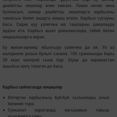
диабетлы кешеләр өчен мөһим. Ләкин ничек кенә
булмасын, шикәр диабетлы кешеләргә карбызны
чамасын белеп ашарга киңәш ителә. Карбыз сусауны
баса. Сидек куу үзлегенә ия, ташларны дәвалауда
ярдәм итә. Карбыз ашап дәваланганда, табиб белән
киңәшләшергә кирәк.
Бу җиләк-җимеш ябыктыру үзлегенә дә ия. Ул аз
калорияле ризык булып санала. 100 граммында бары
38 ккал калорий гына бар. Шуңа да карамастан
ашыйсы килү теләген дә баса.
Карбыз сайлаганда киңәшләр
Өлгергән карбызның буй-буй сызыклары ачык
беленеп тора.
Суккалап караганда, яңгыравык тавыш
ишетелергә тиеш.