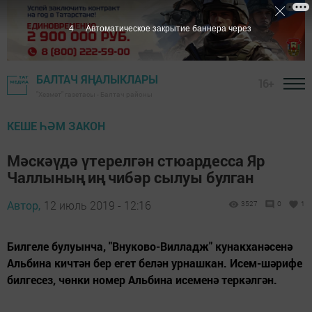
3
Автоматическое закрытие баннера через
БАЛТАЧ ЯҢАЛЫКЛАРЫ
16+
"Хезмәт" газетасы - Балтач районы
КЕШЕ ҺӘМ ЗАКОН
Мәскәүдә үтерелгән стюардесса Яр
Чаллының иң чибәр сылуы булган
Автор,
12 июль 2019 - 12:16
3527
0
1
Билгеле булуынча, "Внуково-Вилладж" кунакханәсенә
Альбина кичтән бер егет белән урнашкан. Исем-шәрифе
билгесез, чөнки номер Альбина исеменә теркәлгән.