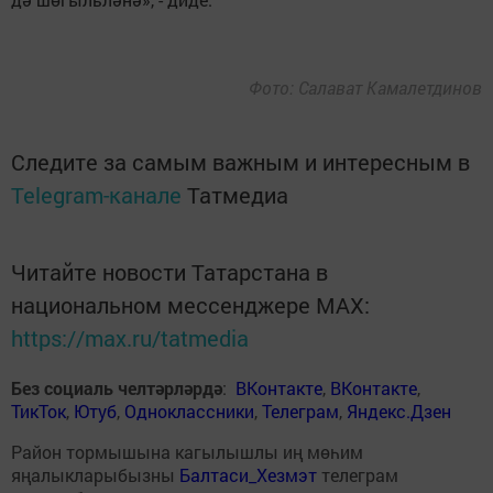
Фото: Салават Камалетдинов
Следите за самым важным и интересным в
Telegram-канале
Татмедиа
Читайте новости Татарстана в
национальном мессенджере MАХ:
https://max.ru/tatmedia
Без социаль челтәрләрдә
:
ВКонтакте
,
ВКонтакте
,
ТикТок
,
Ютуб
,
Одноклассники
,
Телеграм
,
Яндекс.Дзен
Район тормышына кагылышлы иң мөһим
яңалыкларыбызны
Балтаси_Хезмэт
телеграм