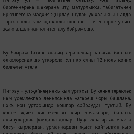
биргәннәренә шөкерана итү, матурлыкка, табигатьнең
иркенлегенә мәдхия җырлау. Шулай ук халыкның алда
торган олы һәм җаваплы эшләре – игеннәрне урып-
җыю алдыннан ял итеп алу бәйрәме дә.
Бу бәйрәм Татарстанның керәшеннәр яшәгән барлык
өлкәләрендә дә үткәрелә. Ул һәр елны 12 июль көнне
билгеләп үтелә.
Питрау – ул җәйнең нәкъ кыл уртасы. Бу көнне тереклек
һәм үсемлекләр дөньясында үзгәреш чоры башлана,
нәкъ көн уртасында кошлар сайраудан туктый. Бу
көнне җыеп киптерелгән кыр чәчәкләре, барлык
авырулардан файдалы диләр. Шуңа күрә иртәнге якта
басу- кырлардан, урманнардан җыеп кайтылган кыр
чәчәкләре белән өй эчен, капка һәм коймаларны