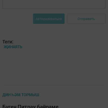
Отправить
Авторизоваться
Теги:
ҖИНАЯТЬ
ДИН ҺӘМ ТОРМЫШ
Бүген Питрау бәйрәме