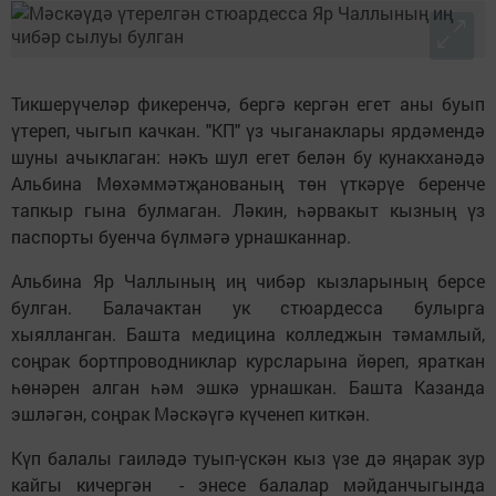
Тикшерүчеләр фикеренчә, бергә кергән егет аны буып
үтереп, чыгып качкан. "КП" үз чыганаклары ярдәмендә
шуны ачыклаган: нәкъ шул егет белән бу кунакханәдә
Альбина Мөхәммәтҗанованың төн үткәрүе беренче
тапкыр гына булмаган. Ләкин, һәрвакыт кызның үз
паспорты буенча бүлмәгә урнашканнар.
Альбина Яр Чаллының иң чибәр кызларының берсе
булган. Балачактан ук стюардесса булырга
хыялланган. Башта медицина колледжын тәмамлый,
соңрак бортпроводниклар курсларына йөреп, яраткан
һөнәрен алган һәм эшкә урнашкан. Башта Казанда
эшләгән, соңрак Мәскәүгә күченеп киткән.
Күп балалы гаиләдә туып-үскән кыз үзе дә яңарак зур
кайгы кичергән - энесе балалар мәйданчыгында