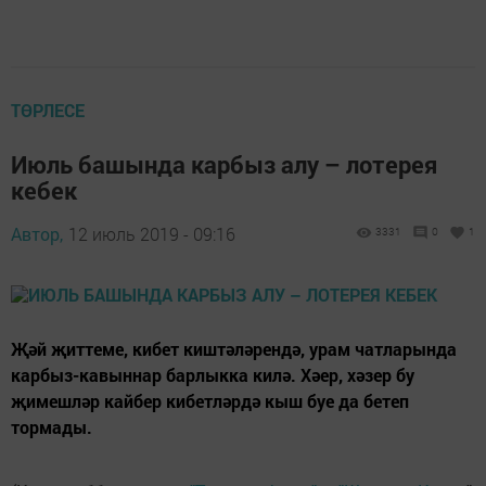
ТӨРЛЕСЕ
Июль башында карбыз алу – лотерея
кебек
Автор,
12 июль 2019 - 09:16
3331
0
1
Җәй җиттеме, кибет киштәләрендә, урам чатларында
карбыз-кавыннар барлыкка килә. Хәер, хәзер бу
җимешләр кайбер кибетләрдә кыш буе да бетеп
тормады.