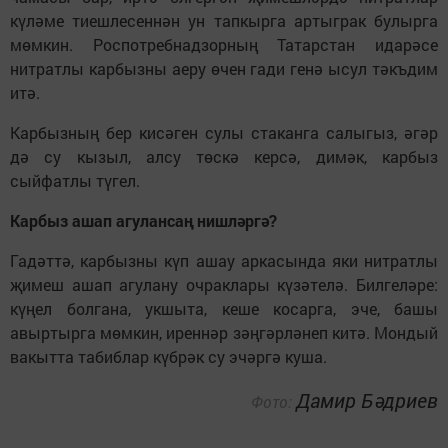
күләме тиешлесеннән ун тапкырга артыграк булырга
мөмкин. Роспотребнадзорның Татарстан идарәсе
нитратлы карбызны аеру өчен гади генә ысул тәкъдим
итә.
Карбызның бер кисәген сулы стаканга салыгыз, әгәр
дә су кызыл, алсу төскә керсә, димәк, карбыз
сыйфатлы түгел.
Карбыз ашап агулансаң нишләргә?
Гадәттә, карбызны күп ашау аркасында яки нитратлы
җимеш ашап агулану очраклары күзәтелә. Билгеләре:
күңел болгана, укшыта, кеше косарга, эче, башы
авыртырга мөмкин, иреннәр зәңгәрләнеп китә. Мондый
вакытта табиблар күбрәк су эчәргә куша.
Дамир Бәдриев
Фото: