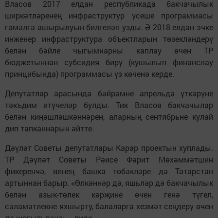
Власов 2017 елдан республикада бакчачылык
ширкәтләренең инфраструктур үсеше программасы
гамәлгә ашырылуын билгеләп узды. Ә 2018 елдан эчке
инженер инфраструктура объектларын төзекләндерү
белән бәйле чыгымнарны каплау өчен ТР
бюджетыннан субсидия бирү (кушылып финанслау
принцибында) программасы үз көченә керде.
Депутатлар арасында бәйрәмне апрельдә үткәрүне
тәкъдим итүчеләр булды. Тик Власов бакчачылар
белән киңәшләшкәннәрен, аларның сентябрьне кулай
дип тапканнарын әйтте.
Дәүләт Советы депутатлары Карар проектын хуплады.
ТР Дәүләт Советы Рәисе Фәрит Мөхәммәтшин
фикеренчә, илнең башка төбәкләре дә Татарстан
артыннан барыр. «Өлкәннәр дә, яшьләр дә бакчачылык
белән азык-төлек кәрҗине өчен генә түгел,
сәламәтлекне яхшырту, балаларга хезмәт сеңдерү өчен
дә шөгыльләнә», - диде.