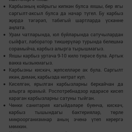
Карбызның койрыгы кипкән булса яхшы, бер ягы
саргылт-аксыл булса да начар түгел. Бу карбыз
җирдә тәгәрәп, табигый шартларда үскәнне
аңлата.
Урам чатларында, юл буйларында сатучылардан
сыйфат, лаборатор тикшерүләр турында белешмә
сорамыйча, карбыз алырга тырышмагыз.
Яхшы карбыз уртача 9-10 кило тирәсе була. Артык
вакка кызыкмагыз.
Карбызны кискәч, җепселләре ак була. Саргылт
икән, димәк, карбызда нитрат күп.
Киселгән, ярылган карбызларны беркайчан да
алырга ярамый. Роспотребнадзор идарәсе кисеп
караган карбызларны сатуны тыйган.
Чөнки санитария кагыйдәләре буенча, кискәч,
карбыз тышындагы бактерияләр, төрле
микроорганизмнар аның эченә үтеп керергә
мөмкин.