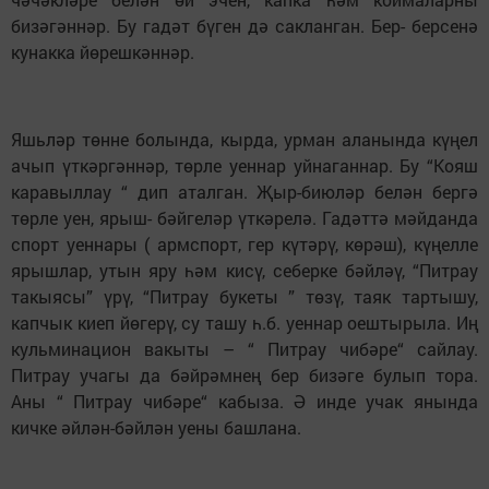
бизәгәннәр. Бу гадәт бүген дә сакланган. Бер- берсенә
кунакка йөрешкәннәр.
Яшьләр төнне болында, кырда, урман аланында күңел
ачып үткәргәннәр, төрле уеннар уйнаганнар. Бу “Кояш
каравыллау “ дип аталган. Җыр-биюләр белән бергә
төрле уен, ярыш- бәйгеләр үткәрелә. Гадәттә мәйданда
спорт уеннары ( армспорт, гер күтәрү, көрәш), күңелле
ярышлар, утын яру һәм кисү, себерке бәйләү, “Питрау
такыясы” үрү, “Питрау букеты ” төзү, таяк тартышу,
капчык киеп йөгерү, су ташу һ.б. уеннар оештырыла. Иң
кульминацион вакыты – “ Питрау чибәре“ сайлау.
Питрау учагы да бәйрәмнең бер бизәге булып тора.
Аны “ Питрау чибәре“ кабыза. Ә инде учак янында
кичке әйлән-бәйлән уены башлана.