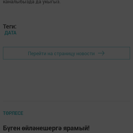
каналыбызда да укыгыз.
Теги:
ДАТА
Перейти на страницу новости
ТӨРЛЕСЕ
Бүген өйләнешергә ярамый!