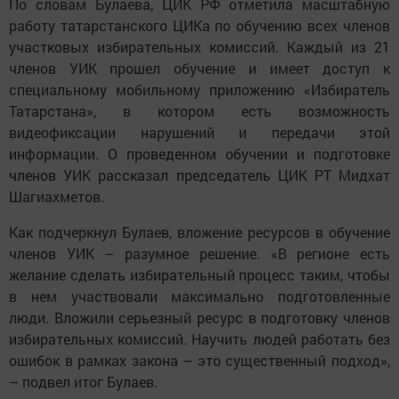
По словам Булаева, ЦИК РФ отметила масштабную
работу татарстанского ЦИКа по обучению всех членов
участковых избирательных комиссий. Каждый из 21
членов УИК прошел обучение и имеет доступ к
специальному мобильному приложению «Избиратель
Татарстана», в котором есть возможность
видеофиксации нарушений и передачи этой
информации. О проведенном обучении и подготовке
членов УИК рассказал председатель ЦИК РТ Мидхат
Шагиахметов.
Как подчеркнул Булаев, вложение ресурсов в обучение
членов УИК – разумное решение. «В регионе есть
желание сделать избирательный процесс таким, чтобы
в нем участвовали максимально подготовленные
люди. Вложили серьезный ресурс в подготовку членов
избирательных комиссий. Научить людей работать без
ошибок в рамках закона – это существенный подход»,
– подвел итог Булаев.