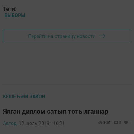
Теги:
ВЫБОРЫ
Перейти на страницу новости
КЕШЕ ҺӘМ ЗАКОН
Ялган диплом сатып тотылганнар
Автор,
12 июль 2019 - 10:21
3497
0
1