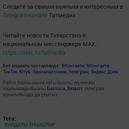
Следите за самым важным и интересным в
Telegram-канале
Татмедиа
Читайте новости Татарстана в
национальном мессенджере MАХ:
https://max.ru/tatmedia
Без социаль челтәрләрдә
:
ВКонтакте
,
ВКонтакте
,
ТикТок
,
Ютуб
,
Одноклассники
,
Телеграм
,
Яндекс.Дзен
Район тормышына кагылышлы иң мөһим
яңалыкларыбызны
Балтаси_Хезмэт
телеграм
каналыбызда да укыгыз.
Теги:
ФАЙДАЛЫ КИҢӘШЛӘР