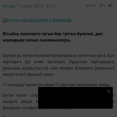
Автор,
11 июль 2019 - 22:11
3387
0
2
Югыйсә, киләчәктә тагын бер туегыз булачак, дип
ышандыра халык сынамышлары.
Шулай ук, бүген бәләкәй балаларның чәчен кисәргә, бал
аертырга (ул әчеп чыгачак), бурычны кайтарырга
(уңышны куркытасыз) һәм көндез йокларга (башыгыз
авыртачак) ярамый икән.
11 июльдә чирләгән кеше 11 көн буе чирләячәк, имеш.
Безнең Яндекс Дзен каналына языл
Бүген быел соңгы тапкыр кычыткан ашы пешереп
Подписаться
ашарга кирәк икән. 11 июльдән соң бу үсемлек
файдалы сыйфатларын югалта, ди.