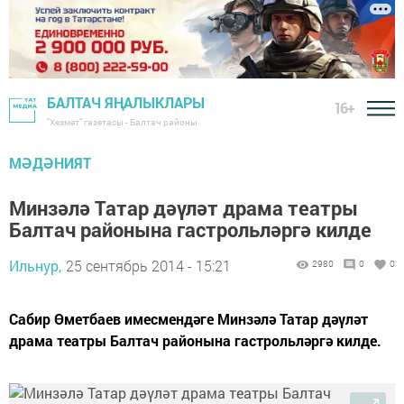
БАЛТАЧ ЯҢАЛЫКЛАРЫ
16+
"Хезмәт" газетасы - Балтач районы
МӘДӘНИЯТ
Минзәлә Татар дәүләт драма театры
Балтач районына гастрольләргә килде
Ильнур,
25 сентябрь 2014 - 15:21
2980
0
0
Сабир Өметбаев имесмендәге Минзәлә Татар дәүләт
драма театры Балтач районына гастрольләргә килде.