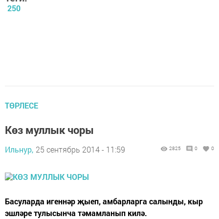
250
ТӨРЛЕСЕ
Көз муллык чоры
Ильнур,
25 сентябрь 2014 - 11:59
2825
0
0
Басуларда игеннәр җыеп, амбарларга салынды, кыр
эшләре тулысынча тәмамланып килә.