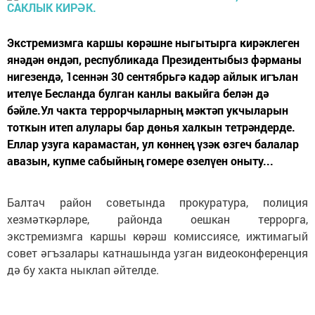
Экстремизмга каршы көрәшне ныгытырга кирәклеген
янәдән өндәп, республикада Президентыбыз фәрманы
нигезендә, 1сеннән 30 сентябрьгә кадәр айлык игълан
ителүе Бесланда булган канлы вакыйга белән дә
бәйле.Ул чакта террорчыларның мәктәп укчыларын
тоткын итеп алулары бар дөнья халкын тетрәндерде.
Еллар узуга карамастан, ул көннең үзәк өзгеч балалар
авазын, купме сабыйның гомере өзелүен оныту...
Балтач район советында прокуратура, полиция
хезмәткәрләре, районда оешкан террорга,
экстремизмга каршы көрәш комиссиясе, ижтимагый
совет әгъзалары катнашында узган видеоконференция
дә бу хакта ныклап әйтелде.