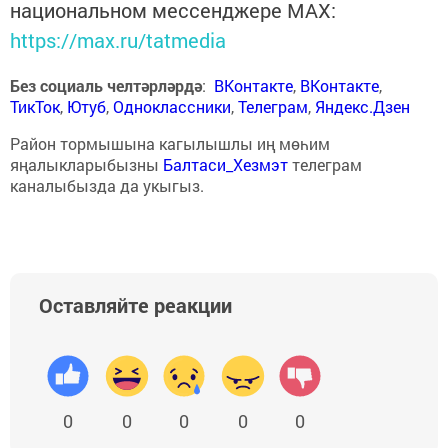
национальном мессенджере MАХ:
https://max.ru/tatmedia
Без социаль челтәрләрдә
:
ВКонтакте
,
ВКонтакте
,
ТикТок
,
Ютуб
,
Одноклассники
,
Телеграм
,
Яндекс.Дзен
Район тормышына кагылышлы иң мөһим
яңалыкларыбызны
Балтаси_Хезмэт
телеграм
каналыбызда да укыгыз.
Оставляйте реакции
0
0
0
0
0