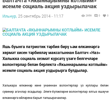
Балтачта «Якыннарымны котлыйм»
исемле социаль акция уздырылачак
Ильнур,
25 сентябрь 2014 - 11:17
2956
0
0
Яшь буынга патриотик тәрбия бирү һәм өлкәннәргә
хөрмәт хисен тәрбияләү максатыннан Балтач «Наз»
Халыкка социаль хезмәт күрсәтү үзәге белгечләре
волонтерлар белән берлектә «Якыннарымны котлыйм»
исемле социаль акция уздырырга булдылар.
Халыкара өлкәннәр көне унаеннан волонтерлар үз куллары белән
сувенир агачлар ясадылар. Әлеге бүләкләрне волонтерлар ялгыз яшәүче
өлкәннәргә өйләренә барып тапшырачаклар.