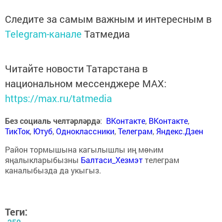
Следите за самым важным и интересным в
Telegram-канале
Татмедиа
Читайте новости Татарстана в
национальном мессенджере MАХ:
https://max.ru/tatmedia
Без социаль челтәрләрдә
:
ВКонтакте
,
ВКонтакте
,
ТикТок
,
Ютуб
,
Одноклассники
,
Телеграм
,
Яндекс.Дзен
Район тормышына кагылышлы иң мөһим
яңалыкларыбызны
Балтаси_Хезмэт
телеграм
каналыбызда да укыгыз.
Теги: