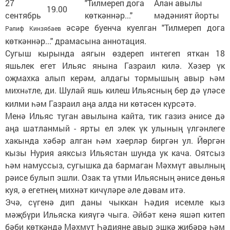
27
"Тилмереп дога
Алан авылы
19.00
сентябрь
көткәннәр..."
мәдәният йорты
әсәре буенча куелган "Тилмереп дога
Рәлиф Кинзябаев
көткәннәр..." драмасына аннотация.
Сугыш кырында аягын өздереп интегеп яткан 18
яшьлек егет Ильяс янына Газраил килә. Хәзер үк
оҗмахка алып керәм, алдагы тормышың авыр һәм
михн
тле, ди. Шулай яшь килеш Ильясның бер дә үләсе
ә
килми һәм Газраил аңа алда ни көтәсен күрсәтә.
Менә Ильяс туган авылына кайта, тик газиз әнисе дә
аңа шатланмый - ярты ел элек үк улының үлгәнлеге
хакында хәбәр алган һәм хәерләр биргән ул. Йөргән
кызы Нурия аяксыз Ильястан шунда ук кача. Оятсыз
һәм намуссыз, сугышка да бармаган Мәхмүт авылның
рәисе булып эшли. Озак та үтми Ильясның әнисе дөнья
куя, ә егетнең михнәт кичүләре әле дәвам итә.
Эчә, сүгенә дип даны чыккан Һәдия исемле кыз
мәҗбүри Ильяска кияүгә чыга. Әйбәт кенә яшәп китеп
бәби көткәндә Мәхмүт Һәдияне авыр эшкә җибәрә һәм