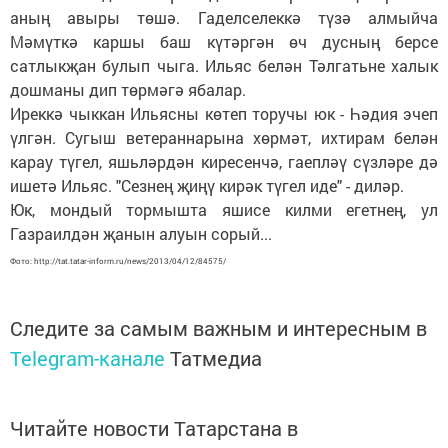
аның авыры төшә. Гаделселеккә түзә алмыйча
Мәмүткә каршы баш күтәргән өч дусның берсе
сатлыкҗан булып чыга. Ильяс белән Тәлгатьне халык
дошманы дип төрмәгә ябалар.
Иреккә чыккан Ильясны көтеп торучы юк - Һәдия эчеп
үлгән. Сугыш ветераннарына хөрмәт, ихтирам белән
карау түгел, яшьләрдән киресенчә, гаепләү сүзләре дә
ишетә Ильяс. "Сезнең җиңү кирәк түгел иде" - диләр.
Юк, мондый тормышта яшисе килми егетнең, ул
Газраилдән җанын алуын сорый...
Фото: http://tat.tatar-inform.ru/news/2013/04/12/84575/
Следите за самым важным и интересным в
Telegram-канале
Татмедиа
Читайте новости Татарстана в