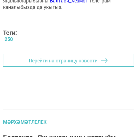
яңалыкларыбызны
Балтаси_Хезмэт
телеграм
каналыбызда да укыгыз.
Теги:
250
Перейти на страницу новости
МӘРХӘМӘТЛЕЛЕК