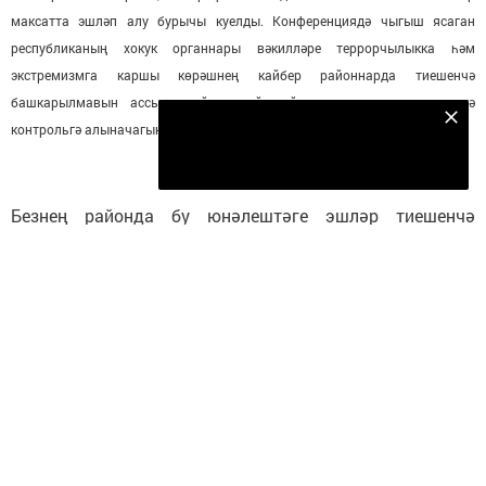
максатта эшләп алу бурычы куелды. Конференциядә чыгыш ясаган
республиканың хокук органнары вәкилләре террорчылыкка һәм
экстремизмга каршы көрәшнең кайбер районнарда тиешенчә
башкарылмавын ассызыклый, андый районнарның житди рәвештә
Безнең Яндекс Дзен каналына языл
контрольгә алыначагын белдерәләр.
Подписаться
Безнең районда бу юнәлештәге эшләр тиешенчә
башкарылды. Шулай ук конференциядә
республикадагы
Халыклар ассамблеясе
нен эшчәнлеге,
Халыклар Дуслыгы йорты
ның эшчәнлегенә бәйләп,
үрнәк итеп күрсәтелде. Нигездә сүз күпмилләтле
Татарстанда милләтара дуслыкны мәдәни чаралар
аша ныгыту турында барды. Чыннан да төрле
ансамбльләр, фестиваль-бәйгел
р, фольклорлар оештыру
ә
дуслык җепләрен ныгыта гына. Мондый очракта мәдәни чараларга
өстенлек бирелуе отышлы.
Берара
Үзбәкстаннан, Таҗикстаннан
бик куп качаклар