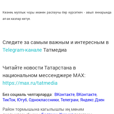
Көзнеӊ муллык чоры икәнен раслаучы бер күрсәткеч - авыл яннарында
ап-ак казлар көтүе.
Следите за самым важным и интересным в
Telegram-канале
Татмедиа
Читайте новости Татарстана в
национальном мессенджере MАХ:
https://max.ru/tatmedia
Без социаль челтәрләрдә
:
ВКонтакте
,
ВКонтакте
,
ТикТок
,
Ютуб
,
Одноклассники
,
Телеграм
,
Яндекс.Дзен
Район тормышына кагылышлы иң мөһим