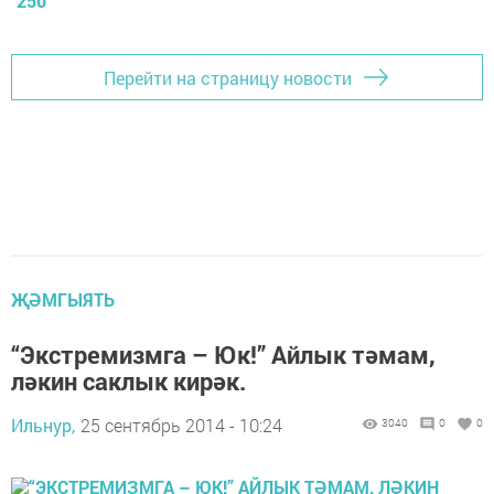
250
Перейти на страницу новости
ҖӘМГЫЯТЬ
“Экстремизмга – Юк!” Айлык тәмам,
ләкин саклык кирәк.
Ильнур,
25 сентябрь 2014 - 10:24
3040
0
0