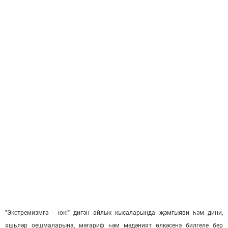
"Экстремизмга - юк
!" дигән айлык кысаларында җәмгыяви һәм дини,
яшьләр оешмаларына, мәга
риф һәм мәдәният өлкәсенэ билгеле бер