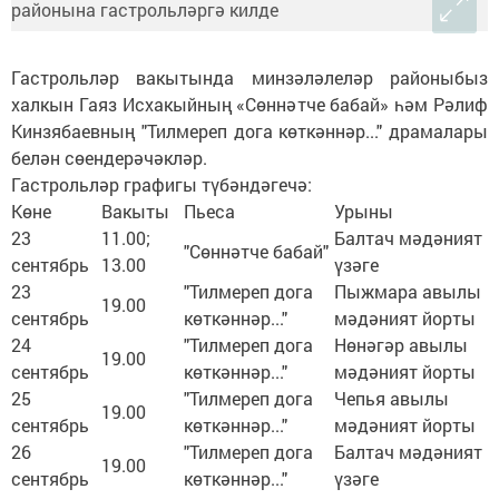
Гастрольләр вакытында минзәләлеләр районыбыз
халкын Гаяз Исхакыйның «Сөннәтче бабай» һәм Рәлиф
Кинзябаевның "Тилмереп дога көткәннәр..." драмалары
белән сөендерәчәкләр.
Гастрольләр графигы түбәндәгечә:
Көне
Вакыты
Пьеса
Урыны
23
11.00;
Балтач мәдәният
"Сөннәтче бабай"
сентябрь
13.00
үзәге
23
"Тилмереп дога
Пыжмара авылы
19.00
сентябрь
көткәннәр..."
мәдәният йорты
24
"Тилмереп дога
Нөнәгәр авылы
19.00
сентябрь
көткәннәр..."
мәдәният йорты
25
"Тилмереп дога
Чепья авылы
19.00
сентябрь
көткәннәр..."
мәдәният йорты
26
"Тилмереп дога
Балтач мәдәният
19.00
сентябрь
көткәннәр..."
үзәге