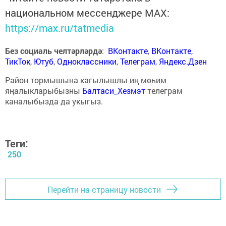
национальном мессенджере MАХ:
https://max.ru/tatmedia
Без социаль челтәрләрдә
:
ВКонтакте
,
ВКонтакте
,
ТикТок
,
Ютуб
,
Одноклассники
,
Телеграм
,
Яндекс.Дзен
Район тормышына кагылышлы иң мөһим
яңалыкларыбызны
Балтаси_Хезмэт
телеграм
каналыбызда да укыгыз.
Теги:
250
Перейти на страницу новости