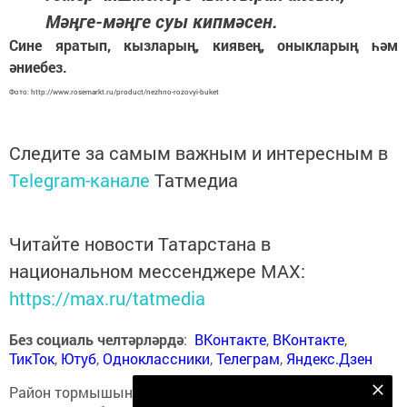
Мәңге-мәңге суы кипмәсен.
Сине яратып, кызларың, киявең, оныкларың һәм
әниебез.
Фото: http://www.rosemarkt.ru/product/nezhno-rozovyi-buket
Следите за самым важным и интересным в
Telegram-канале
Татмедиа
Читайте новости Татарстана в
национальном мессенджере MАХ:
https://max.ru/tatmedia
Без социаль челтәрләрдә
:
ВКонтакте
,
ВКонтакте
,
ТикТок
,
Ютуб
,
Одноклассники
,
Телеграм
,
Яндекс.Дзен
Район тормышына кагылышлы иң мөһим
Безнең Яндекс Дзен каналына языл