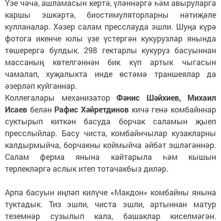
Үзе чәчә, ашламасын кертә, үләннәргә һәм авыруларга
каршы эшкәртә, биостимуляторларны нәтиҗәле
кулланалар. Хәзер салам пресслауда эшли. Шуңа күрә
фотога икенче юлы үзе үстергән кукурузлар янында
төшерергә булдык. 298 гектарлы кукуруз басуыннан
массаның көтелгәннән бик күп артык чыгасын
чамалап, хуҗалыкта инде өстәмә траншеялар да
әзерләп куйганнар.
Коллегалары механизатор
Фәнис Шәйхиев, Михаил
Исаев
белән
Рафис Хәйретдинов
кичә генә комбайннар
суктырып киткән басуда борчак саламын җыеп
пресслыйлар. Басу чиста, комбайнчылар кузакларны
калдырмыйча, борчакны коймыйча әйбәт эшләгәннәр.
Салам ферма янына кайтарыла һәм кышын
терлекләргә аслык итеп тотачакбыз диләр.
Арпа басуын иңләп килүче «Макдон» комбайны янына
туктадык. Тиз эшли, чиста эшли, артыннан матур
теземнәр сузылып кала, башаклар киселмәгән.