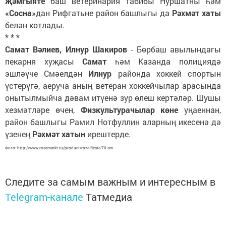
җәмгыяте
баш ветеринария табибы Нуршатны һәм
«Сосна»
дан Рифгатьне район башлыгы да
Рәхмәт хаты
белән котлады.
* * *
Самат Вәлиев, Илнур Шакиров
- Бөрбаш авылындагы
пекарня хуҗасы
Самат
һәм Казанда полициядә
эшләүче Смәелдән
Илнур
районда хоккей спортын
үстерүгә, аеруча аның ветеран хоккейчылар арасында
онытылмыйча дәвам итүенә зур өлеш кертәләр. Шушы
хезмәтләре өчен,
Физкультурачылар көне
уңаеннан,
район башлыгы Рамил Нотфуллин аларның икесенә дә
үзенең
Рәхмәт хатын
ирештерде.
Фото: http://www.rosemarkt.ru/product/roza-fiesta-70-sm
Следите за самым важным и интересным в
Telegram-канале
Татмедиа