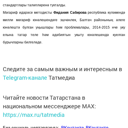
стандартлары таләпләренә тукталды.
Мәгариф идарәсе методисты
Фидания Сабирова
республика күләмендә
милли мәгариф юнәлешендәге эшчәнлек, Балтач районының әлеге
юнәлештә булган уңышлары һәм проблемалары, 2014-2015 нче уку
елына татар теле һәм әдәбиятын укыту юнәлешендә куелган
бурычларны билгеләде.
Следите за самым важным и интересным в
Telegram-канале
Татмедиа
Читайте новости Татарстана в
национальном мессенджере MАХ:
https://max.ru/tatmedia
Без социаль челтәрләрдә
:
ВКонтакте
,
ВКонтакте
,