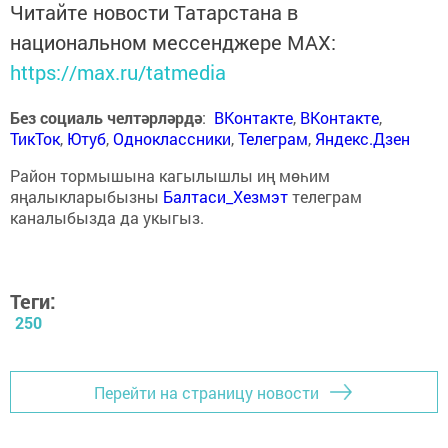
Читайте новости Татарстана в
национальном мессенджере MАХ:
https://max.ru/tatmedia
Без социаль челтәрләрдә
:
ВКонтакте
,
ВКонтакте
,
ТикТок
,
Ютуб
,
Одноклассники
,
Телеграм
,
Яндекс.Дзен
Район тормышына кагылышлы иң мөһим
яңалыкларыбызны
Балтаси_Хезмэт
телеграм
каналыбызда да укыгыз.
Теги:
250
Перейти на страницу новости