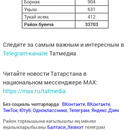
Борнак
904
Уңыш
631
Тукай исем.
412
Район буенча
33703
Следите за самым важным и интересным в
Telegram-канале
Татмедиа
Читайте новости Татарстана в
национальном мессенджере MАХ:
https://max.ru/tatmedia
Без социаль челтәрләрдә
:
ВКонтакте
,
ВКонтакте
,
ТикТок
,
Ютуб
,
Одноклассники
,
Телеграм
,
Яндекс.Дзен
Район тормышына кагылышлы иң мөһим
яңалыкларыбызны
Балтаси_Хезмэт
телеграм