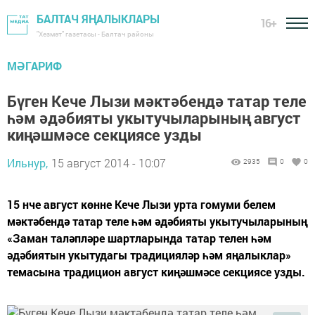
БАЛТАЧ ЯҢАЛЫКЛАРЫ
16+
"Хезмәт" газетасы - Балтач районы
МӘГАРИФ
Бүген Кече Лызи мәктәбендә татар теле
һәм әдәбияты укытучыларының август
киңәшмәсе секциясе узды
Ильнур,
15 август 2014 - 10:07
2935
0
0
15 нче август көнне Кече Лызи урта гомуми белем
мәктәбендә татар теле һәм әдәбияты укытучыларының
«Заман таләпләре шартларында татар телен һәм
әдәбиятын укытудагы традицияләр һәм яңалыклар»
темасына традицион август киңәшмәсе секциясе узды.