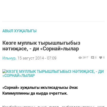
АВЫЛ ХУҖАЛЫГЫ
Көзге муллык тырышлыгыбыз
нәтиҗәсе, - ди «Сорнай»лылар
Ильнур,
15 август 2014 - 07:09
2917
0
0
«Сорнай» хуҗалыгы икътисадчысы Әнәс
Кәлимуллинны да кырда очраттык.