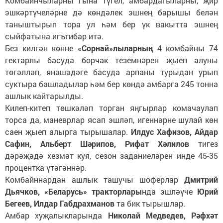
Комбайнчыларны гына түгел, амбардагыларны, җир
эшкәртүчеләрне дә көндәлек эшнең барышы белән
таныштырып тора ул һәм бер үк вакытта эшнең
сыйфатына игътибар итә.
Без килгән көнне
«Сорнай»лыларның
4 комбайны 74
гектарлы басуда борчак теземнәрен җыеп алуны
төгәлләп, янәшәдәге басуда арпаны турыдан урып
суктыра башладылар һәм бер көндә амбарга 245 тонна
ашлык кайтарылды.
Килеп-китеп төшкәләп торган яңгырлар комачаулап
торса да, маневрлар ясап эшләп, игеннәрне шулай көн
саен җыеп алырга тырышалар.
Илдус Хафизов, Айдар
Сафин, Альберт Шәрипов, Рифат Хәлилов
тигез
дәрәҗәдә хезмәт куя, сезон заданиеләрен инде 45-35
процентка үтәгәннәр.
Комбайннардан ашлык ташучы шоферлар
Дмитрий
Дьячков,
«Беларусь» тракторлары
нда эшләүче
Юрий
Бегеев, Илдар Габдрахманов
та бик тырышлар.
Амбар хуҗалыкларында
Николай Медведев, Рәфхәт