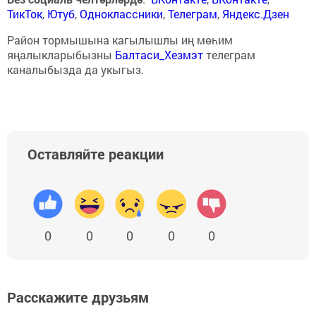
ТикТок
,
Ютуб
,
Одноклассники
,
Телеграм
,
Яндекс.Дзен
Район тормышына кагылышлы иң мөһим
яңалыкларыбызны
Балтаси_Хезмэт
телеграм
каналыбызда да укыгыз.
Оставляйте реакции
0
0
0
0
0
Расскажите друзьям