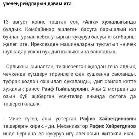
үзенең рейдларын дәвам итә.
13 август көнне төштән соң
«Алга» хуҗалыгы
нда
булдык. Комбайннар эшләгән басуга барышлый юл
буйлап урман кебек утырган кукуруз басуы игътибарны
җәлеп итә. Ирексездән машиналарны туктатып «ничек
шулкадәр үскән бу» дип кызыксына башладык.
- Орлыкны сыналган, тикшерелгән җирдән генә алдык,
чәчкәндә күмдерү тирәнлеге фән кушканча сакланды,
туфрак көздән яхшылап сукаланды, -дип сөйләп китте
хуҗалык рәисе
Раиф Гыйльмуллин
. Аны 2 метрдан да
озын буй җибәргән үсентеләр янында фотога да
төшереп алдык.
- Мине түгел, аны үстергән
Рафис Хәйретдиновны
төшерергә кирәк, - ди. Механизатор
Рафис Хәйретдинов
инде берничә ел кукуруз игү звеносын җитәкли икән.