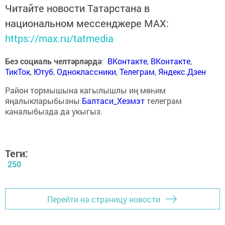
Читайте новости Татарстана в
национальном мессенджере MАХ:
https://max.ru/tatmedia
Без социаль челтәрләрдә
:
ВКонтакте
,
ВКонтакте
,
ТикТок
,
Ютуб
,
Одноклассники
,
Телеграм
,
Яндекс.Дзен
Район тормышына кагылышлы иң мөһим
яңалыкларыбызны
Балтаси_Хезмэт
телеграм
каналыбызда да укыгыз.
Теги:
250
Перейти на страницу новости