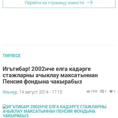
Перейти на страницу новости
ТӨРЛЕСЕ
Игътибар! 2002нче елга кадәрге
стажларны ачыклау максатыннан
Пенсия фондына чакырабыз
Ильнур,
14 август 2014 - 17:15
2558
0
0