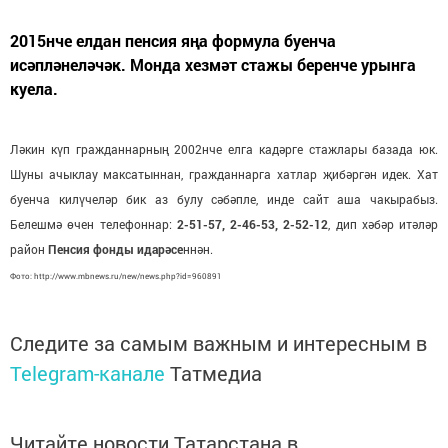
2015нче елдан пенсия яңа формула буенча
исәпләнеләчәк. Монда хезмәт стажы беренче урынга
куела.
Ләкин күп гражданнарның 2002нче елга кадәрге стажлары базада юк.
Шуны ачыклау максатыннан, гражданнарга хатлар җибәргән идек. Хат
буенча килүчеләр бик аз булу сәбәпле, инде сайт аша чакырабыз.
Белешмә өчен телефоннар:
2-51-57, 2-46-53, 2-52-12
, дип хәбәр итәләр
район
Пенсия фонды идарәсе
ннән.
Фото: http://www.mbnews.ru/new/news.php?id=960891
Следите за самым важным и интересным в
Telegram-канале
Татмедиа
Читайте новости Татарстана в