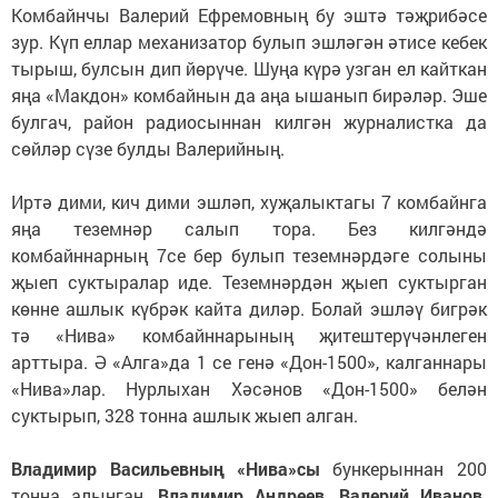
Комбайнчы Валерий Ефремовның бу эштә тәҗрибәсе
зур. Күп еллар механизатор булып эшләгән әтисе кебек
тырыш, булсын дип йөрүче. Шуңа күрә узган ел кайткан
яңа «Макдон» комбайнын да аңа ышанып бирәләр. Эше
булгач, район радиосыннан килгән журналистка да
сөйләр сүзе булды Валерийның.
Иртә дими, кич дими эшләп, хуҗалыктагы 7 комбайнга
яңа теземнәр салып тора. Без килгәндә
комбайннарның 7се бер булып теземнәрдәге солыны
җыеп суктыралар иде. Теземнәрдән җыеп суктырган
көнне ашлык күбрәк кайта диләр. Болай эшләү бигрәк
тә «Нива» комбайннарының җитештерүчәнлеген
арттыра. Ә «Алга»да 1 се генә «Дон-1500», калганнары
«Нива»лар. Нурлыхан Хәсәнов «Дон-1500» белән
суктырып, 328 тонна ашлык жыеп алган.
Владимир Васильевның «Нива»сы
бункерыннан 200
тонна алынган.
Владимир Андреев, Валерий Иванов,