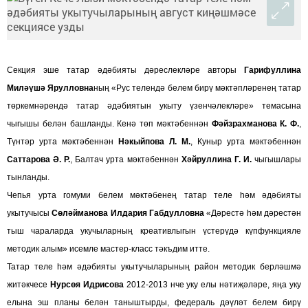
Секция эше татар әдәбияты дәреслекләре авторы
Гарифуллина
Миләүшә Ярулловна
ның «Рус телендә белем бирү мәктәпләренең татар
төркемнәрендә татар әдәбиятын укыту үзенчәлекләре» темасына
чыгышы белән башланды. Кенә төп мәктәбеннән
Фәйзрахманова К. Ф.
,
Түнтәр урта мәктәбеннән
Нәкыйпова Л. М.
, Куныр урта мәктәбеннән
Саттарова Ә. Р.
, Балтач урта мәктәбеннән
Хәйруллина Г. И.
чыгышлары
тынланды.
Чепья урта гомуми белем мәктәбенең татар теле һәм әдәбияты
укытучысы
Сөләйманова Илдария Габдулловна
«Дәрестә һәм дәрестән
тыш чараларда укучыларның креативлыгын үстерүдә күпфункцияле
методик алым» исемле мастер-класс тәкъдим итте.
Татар теле һәм әдәбияты укытучыларының район методик берләшмә
житәкчесе
Нурсөя Идрисова
2012-2013 нче уку елы нәтиҗәләре, яңа уку
елына эш планы белән таныштырды, федераль дәүләт белем бирү