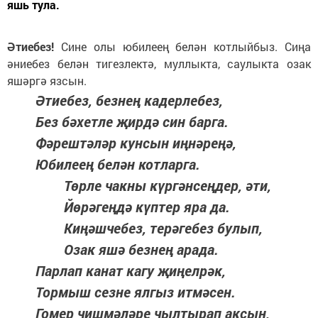
яшь тула.
Әтиебез!
Сине олы юбилеең белән котлыйбыз. Сиңа
әниебез белән тигезлектә, муллыкта, саулыкта озак
яшәргә язсын.
Әтиебез, безнең кадерлебез,
Без бәхетле җирдә син барга.
Фәрештәләр кунсын иңнәреңә,
Юбилеең белән котларга.
Төрле чакны күргәнсеңдер, әти,
Йөрәгеңдә күптер яра да.
Киңәшчебез, терәгебез булып,
Озак яшә безнең арада.
Парлап канат кагу җиңелрәк,
Тормыш сезне ялгыз итмәсен.
Гомер чишмәләре чылтырап аксын,