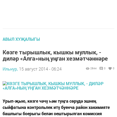
АВЫЛ ХУҖАЛЫГЫ
Көзге тырышлык, кышкы муллык, -
диләр «Алга»ның уңган хезмәтчәннәре
Ильнур,
15 август 2014 - 06:24
2844
0
0
Урып-җыю, көзге чәчү һәм туңга сөрүдә эшнең
сыйфатына контрольлек итү буенча район хакимияте
башлыгы боерыгы белән оештырылган комиссия