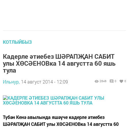
КОТЛЫЙБЫЗ
Кадерле әтиебез ШӘРАПҖАН САБИТ
улы ХӨСӘЕНОВка 14 августта 60 яшь
тула
Ильнур,
14 август 2014 - 12:09
2646
0
0
Түбән Кенә авылында яшәүче кадерле әтиебез
ШӘРАПҖАН САБИТ улы ХӨСӘЕНОВка 14 августта 60