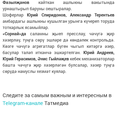
Фазылҗанов
кайткан ашлыкны вакытында
урнаштырып баруны оештыралар.
Шоферлар
Юрий Спиридонов, Александр Терентьев
амбардагы ашлыкны кушылган урынга күчереп торуда
тоткарлык ясамыйлар.
«Сорнай»да
саламны җыеп пресслау, чәчүгә җир
хәзерләү, туңга сөрү эшләре дә көндәлек контрольдә.
Көзге чәчүгә агрегатлар бүген чыгып китәргә әзер,
басулар таләп иткәнчә эшкәртелгән.
Юрий Андреев,
Юрий Герасимов, Әнис Гыйләҗев
кебек механизаторлар
башта чәчүгә җир хәзерләгән булсалар, хәзер туңга
сөрүдә намуслы хезмәт куялар.
Следите за самым важным и интересным в
Telegram-канале
Татмедиа