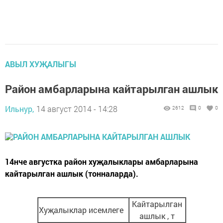
АВЫЛ ХУҖАЛЫГЫ
Район амбарларына кайтарылган ашлык
Ильнур,
14 август 2014 - 14:28
2612
0
0
14нче августка район хуҗалыклары амбарларына
кайтарылган ашлык (тонналарда).
Кайтарылган
Хуҗалыклар исемлеге
ашлык , т