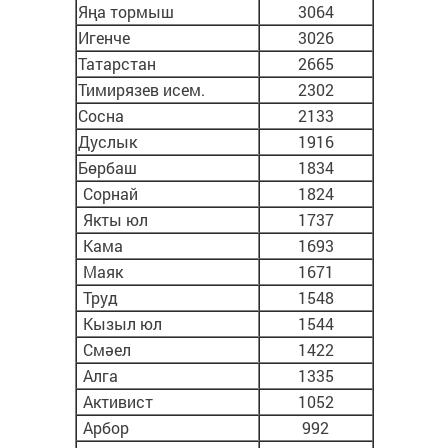
Яңа тормыш
3064
Игенче
3026
Татарстан
2665
Тимирязев исем.
2302
Сосна
2133
Дуслык
1916
Бөрбаш
1834
Сорнай
1824
Якты юл
1737
Кама
1693
Маяк
1671
Труд
1548
Кызыл юл
1544
Смәел
1422
Алга
1335
Активист
1052
Арбор
992