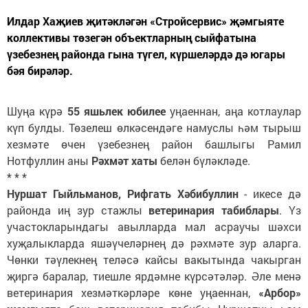
Илдар Хаҗиев җитәкләгән «Стройсервис» җәмгыяте
коллективы төзегән объектларның сыйфатына
үзебезнең районда гына түгел, күршеләрдә дә югары
бәя бирәләр.
Шуңа күрә
55 яшьлек юбилее
уңаеннан, аңа котлаулар
күп булды. Төзелеш өлкәсендәге намуслы һәм тырыш
хезмәте өчен үзебезнең район башлыгы Рамил
Нотфуллин аны
Рәхмәт хаты
белән бүләкләде.
* * *
Нуршат Гыйльманов, Рифгать Хәбибуллин
- икесе дә
районда иң зур стажлы
ветеринария табиблары
. Үз
участокларындагы авылларда мал асраучы шәхси
хуҗалыкларда яшәүчеләрнең дә рәхмәте зур аларга.
Чөнки тәүлекнең теләсә кайсы вакытында чакырган
җиргә баралар, тиешле ярдәмне күрсәтәләр. Әле менә
ветеринария хезмәткәрләре көне уңаеннан,
«Арбор»