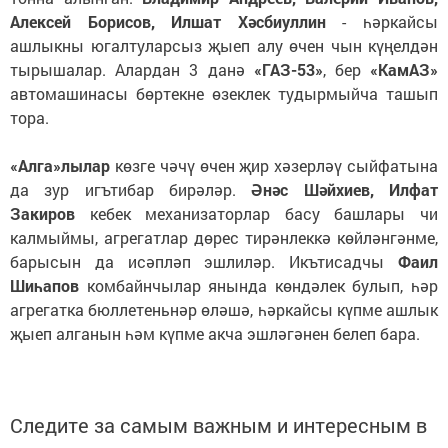
Алексей Борисов, Илшат Хәсбиуллин
- һәркайсы
ашлыкны югалтуларсыз җыеп алу өчен чын күңелдән
тырышалар. Алардан 3 данә
«ГАЗ-53»
, бер
«КамАЗ»
автомашинасы бөртекне өзеклек тудырмыйча ташып
тора.
«Алга»лылар
көзге чәчү өчен җир хәзерләү сыйфатына
да зур игътибар бирәләр.
Әнәс Шәйхиев, Илфат
Закиров
кебек механизаторлар басу башлары чи
калмыймы, агрегатлар дөрес тирәнлеккә көйләнгәнме,
барысын да исәпләп эшлиләр. Икътисадчы
Фаил
Шиһапов
комбайнчылар янында көндәлек булып, һәр
агрегатка бюллетеньнәр өләшә, һәркайсы күпме ашлык
җыеп алганын һәм күпме акча эшләгәнен белеп бара.
Следите за самым важным и интересным в