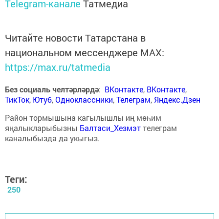
Telegram-канале
Татмедиа
Читайте новости Татарстана в
национальном мессенджере MАХ:
https://max.ru/tatmedia
Без социаль челтәрләрдә
:
ВКонтакте
,
ВКонтакте
,
ТикТок
,
Ютуб
,
Одноклассники
,
Телеграм
,
Яндекс.Дзен
Район тормышына кагылышлы иң мөһим
яңалыкларыбызны
Балтаси_Хезмэт
телеграм
каналыбызда да укыгыз.
Теги:
250