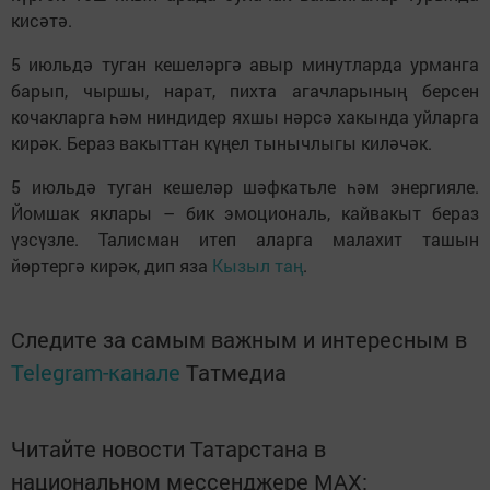
кисәтә.
5 июльдә туган кешеләргә авыр минутларда урманга
барып, чыршы, нарат, пихта агачларының берсен
кочакларга һәм ниндидер яхшы нәрсә хакында уйларга
кирәк. Бераз вакыттан күңел тынычлыгы киләчәк.
5 июльдә туган кешеләр шәфкатьле һәм энергияле.
Йомшак яклары – бик эмоциональ, кайвакыт бераз
үзсүзле. Талисман итеп аларга малахит ташын
йөртергә кирәк, дип яза
Кызыл таң
.
Следите за самым важным и интересным в
Telegram-канале
Татмедиа
Читайте новости Татарстана в
национальном мессенджере MАХ: