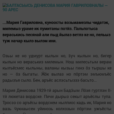
...Мария Гавриловна, куноосты возьмамезлы чидатэк,
милемыз ураме ик пумитаны потӥз. Пальпотыса
вераськись песянай али пыд йылаз ветлэ ке но, пельыз
туж начар кылэ вылэм ини.
Озьы ке но удмурт кылын но, ӟуч кылын но, бигер
кылын но вераськиз милемын. Нош милесьтым верам
кылъёсмес кылыны, валаны кызьы гинэ ӧз тыршы ке
но — ӧз быгаты. Ӝӧк вылаз но пӧртэм эмъюмъёс
радызъя сыло. Бен, аръёс аслэсьтыззэ басьто...
Мария Денисова 1929-тӥ арын Бадӟым Лӧзя гуртлэн II-
тӥ люкетаз вордске. Пичи дырыз секыт аръёслы тупа.
Тросэз со аръёсы вордскем нылпиос кадь ик, Мария но
вазь ӵукнаысен уйинозь колхозын пӧртэм ужъёсты