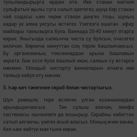
тулыландырырга ярдәм итә. Ике стакан магния
сульфатын җылы суга салып эретегез, шуңа бер стакан
чәй содасы һәм чирек стакан диңгез тозы, шуның
кадәр үк алма уксусы өстәгез. Үзегезгә ошаган эфир
майлары тамызырга була. Ваннада 20-40 минут ятарга
кирәк. Яныгызда салкынча чиста су булсын, эчәсегез
киләчәк. Берничә минуттан соң тирли башлаячаксыз.
Бу организмның токсиннардан арына башлавын
аңлата. Бик эссе була башлый икән, салкын су өстәргә
мөмкин. Мондый чистарту ванналарын атнага ике
тапкыр кабул итү мөһим.
5. Һәр кич тәнегезне скраб белән чистартыгыз.
Шул рәвешле, тире өслеген үлгән күзәнәкләрдән
арындырачаксыз. Тән сулыш алачак, лимфа
системасы эшчәнлеге дә яхшырыр. Скрабны кибеттән
сатып алганчы, үзегез ясый аласыз. Моның өчен каһвә,
бал һәм зәйтүн мае гына кирәк.