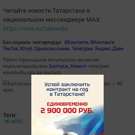
Читайте новости Татарстана в
национальном мессенджере MАХ:
https://max.ru/tatmedia
Без социаль челтәрләрдә
:
ВКонтакте
,
ВКонтакте
,
ТикТок
,
Ютуб
,
Одноклассники
,
Телеграм
,
Яндекс.Дзен
Район тормышына кагылышлы иң мөһим
яңалыкларыбызны
Балтаси_Хезмэт
телеграм
каналыбызда да укыгыз.
Теги:
90 АРЕС