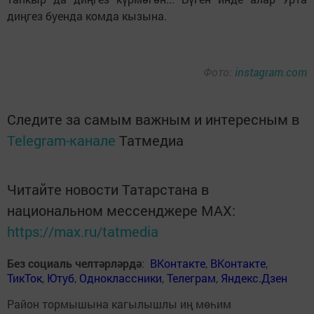
диңгез буенда комда кызына.
Фото:
instagram.com
Следите за самым важным и интересным в
Telegram-канале
Татмедиа
Читайте новости Татарстана в
национальном мессенджере MАХ:
https://max.ru/tatmedia
Без социаль челтәрләрдә
:
ВКонтакте
,
ВКонтакте
,
ТикТок
,
Ютуб
,
Одноклассники
,
Телеграм
,
Яндекс.Дзен
Район тормышына кагылышлы иң мөһим