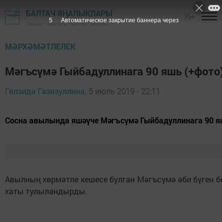
БАЛТАЧ ЯҢАЛЫКЛАРЫ
16+
5
Автоматическое закрытие баннера через
"Хезмәт" газетасы - Балтач районы
МӘРХӘМӘТЛЕЛЕК
Мәгъсүмә Гыйбадуллинага 90 яшь (+фото
Гөлзидә Газизуллина,
5 июль 2019 - 22:11
Сосна авылында яшәүче Мәгъсүмә Гыйбадуллинага 90 я
Авылның хөрмәтле кешесе булган Мәгъсүмә әби бүген бик
хаты тулыландырды.