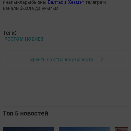
яңалыкларыбызны
Балтаси_Хезмэт
телеграм
каналыбызда да укыгыз.
Теги:
РӨСТӘМ НӘБИЕВ
Перейти на страницу новости
Топ 5 новостей