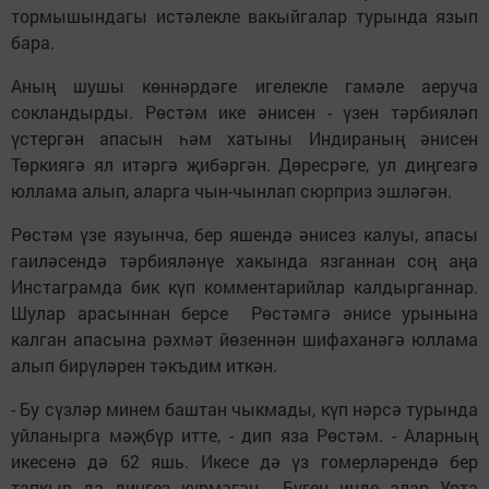
тормышындагы истәлекле вакыйгалар турында язып
бара.
Аның шушы көннәрдәге игелекле гамәле аеруча
сокландырды. Рөстәм ике әнисен - үзен тәрбияләп
үстергән апасын һәм хатыны Индираның әнисен
Төркиягә ял итәргә җибәргән. Дөресрәге, ул диңгезгә
юллама алып, аларга чын-чынлап сюрприз эшләгән.
Рөстәм үзе язуынча, бер яшендә әнисез калуы, апасы
гаиләсендә тәрбияләнүе хакында язганнан соң аңа
Инстаграмда бик күп комментарийлар калдырганнар.
Шулар арасыннан берсе Рөстәмгә әнисе урынына
калган апасына рәхмәт йөзеннән шифаханәгә юллама
алып бирүләрен тәкъдим иткән.
- Бу сүзләр минем баштан чыкмады, күп нәрсә турында
уйланырга мәҗбүр итте, - дип яза Рөстәм. - Аларның
икесенә дә 62 яшь. Икесе дә үз гомерләрендә бер
тапкыр да диңгез күрмәгән... Бүген инде алар Урта