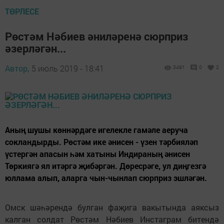
ТӨРЛЕСЕ
Рөстәм Нәбиев әниләренә сюрприз
әзерләгән...
Автор,
5 июль 2019 - 18:41
3491
0
2
Аның шушы көннәрдәге игелекле гамәле аеруча
сокландырды. Рөстәм ике әнисен - үзен тәрбияләп
үстергән апасын һәм хатыны Индираның әнисен
Төркиягә ял итәргә җибәргән. Дөресрәге, ул диңгезгә
юллама алып, аларга чын-чынлап сюрприз эшләгән.
Омск шәһәрендә булган фаҗига вакытында аяксыз
калган солдат Рөстәм Нәбиев Инстаграм битендә