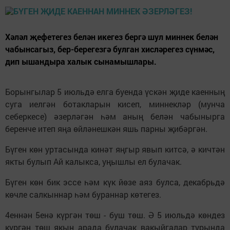
Хәләл җефетегез белән икегез бергә шул миннек белән
чабынсагыз, бер-берегезгә булган хисләрегез сүнмәс,
дип ышандыра халык сынамышлары.
Борынгылар 5 июльдә елга буенда үскән җиде каенның
суга иелгән ботакларын кисеп, миннекләр (мунча
себеркесе) әзерләгән һәм аның белән чабынырга
беренче итеп яңа өйләнешкән яшь парны җибәргән.
Бүген көн уртасында кинәт яңгыр явып китсә, ә кичтән
якты булып Ай калыкса, уңышлы ел булачак.
Бүген көн бик эссе һәм күк йөзе аяз булса, декабрьдә
көчле салкыннар һәм бураннар көтегез.
4еннән 5енә күргән төш - буш төш. Ә 5 июльдә көндез
күргән төш якын арада булачак вакыйгалар турында