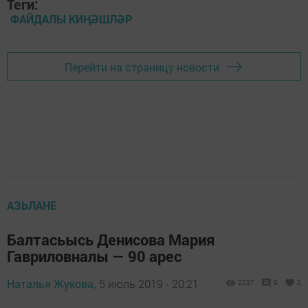
Теги:
ФАЙДАЛЫ КИҢӘШЛӘР
Перейти на страницу новости
АЗЬЛАНЕ
Балтасьысь Денисова Мария
Гавриловналы — 90 арес
Наталья Жукова,
5 июль 2019 - 20:21
2237
0
2