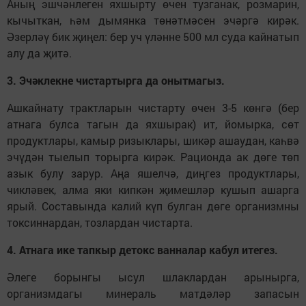
Аның эшчәнлеген яхшырту өчен тузганак, розмарин,
кычыткан, һәм дымянка төнәтмәсен эчәргә кирәк.
Әзерләү бик җиңел: бер уч үләнне 500 мл суда кайнатып
алу да җитә.
3. Эчәклекне чистартырга да онытмагыз.
Ашкайнату трактларын чистарту өчен 3-5 көнгә (бер
атнага булса тагын да яхшырак) ит, йомырка, сөт
продуктлары, камыр ризыклары, шикәр ашаудан, каһвә
эчүдән тыелып торырга кирәк. Рационда ак дөге төп
азык булу зарур. Аңа яшелчә, диңгез продуктлары,
чикләвек, алма яки кипкән җимешләр кушып ашарга
ярый. Составында калий күп булган дөге организмны
токсиннардан, тозлардан чистарта.
4. Атнага ике тапкыр детокс ванналар кабул итегез.
Әлеге борынгы ысул шлаклардан арынырга,
организмдагы минераль матдәләр запасын