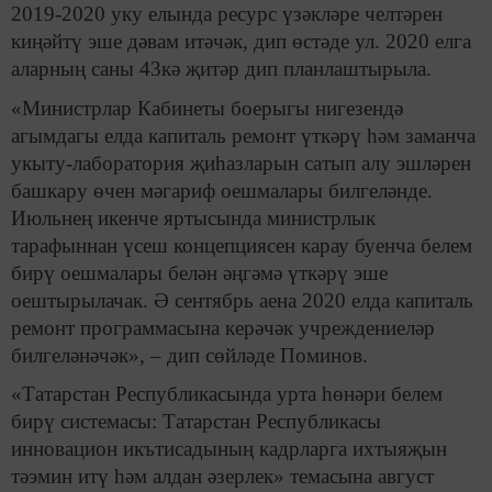
2019-2020 уку елында ресурс үзәкләре челтәрен
киңәйтү эше дәвам итәчәк, дип өстәде ул. 2020 елга
аларның саны 43кә җитәр дип планлаштырыла.
«Министрлар Кабинеты боерыгы нигезендә
агымдагы елда капиталь ремонт үткәрү һәм заманча
укыту-лаборатория җиһазларын сатып алу эшләрен
башкару өчен мәгариф оешмалары билгеләнде.
Июльнең икенче яртысында министрлык
тарафыннан үсеш концепциясен карау буенча белем
бирү оешмалары белән әңгәмә үткәрү эше
оештырылачак. Ә сентябрь аена 2020 елда капиталь
ремонт программасына керәчәк учреждениеләр
билгеләнәчәк», – дип сөйләде Поминов.
«Татарстан Республикасында урта һөнәри белем
бирү системасы: Татарстан Республикасы
инновацион икътисадының кадрларга ихтыяҗын
тәэмин итү һәм алдан әзерлек» темасына август