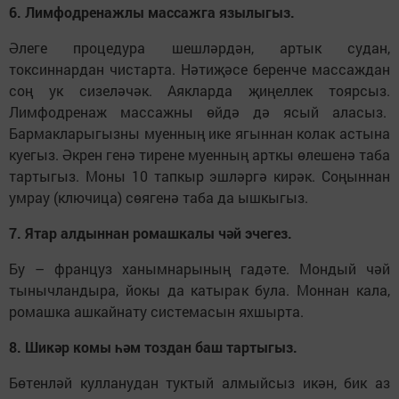
6. Лимфодренажлы массажга язылыгыз.
Әлеге процедура шешләрдән, артык судан,
токсиннардан чистарта. Нәтиҗәсе беренче массаждан
соң ук сизеләчәк. Аякларда җиңеллек тоярсыз.
Лимфодренаж массажны өйдә дә ясый аласыз.
Бармакларыгызны муенның ике ягыннан колак астына
куегыз. Әкрен генә тирене муенның арткы өлешенә таба
тартыгыз. Моны 10 тапкыр эшләргә кирәк. Соңыннан
умрау (ключица) сөягенә таба да ышкыгыз.
7. Ятар алдыннан ромашкалы чәй эчегез.
Бу – француз ханымнарының гадәте. Мондый чәй
тынычландыра, йокы да катырак була. Моннан кала,
ромашка ашкайнату системасын яхшырта.
8. Шикәр комы һәм тоздан баш тартыгыз.
Бөтенләй кулланудан туктый алмыйсыз икән, бик аз