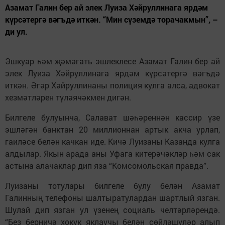
Азамат Галин бер ай элек Луиза Хәйруллинага ярдәм
күрсәтергә вәгъдә иткән. “Мин сүземдә торачакмын”, –
ди ул.
Эшкуар һәм җәмәгать эшлеклесе Азамат Галин бер ай
элек Луиза Хәйруллинага ярдәм күрсәтергә вәгъдә
иткән. Әгәр Хәйруллинаны полиция кулга алса, адвокат
хезмәтләрен түләячәкмен дигән.
Билгеле булуынча, Салават шәһәреннән кассир үзе
эшләгән банктан 20 миллионнан артык акча урлап,
гаиләсе белән качкан иде. Кичә Луизаны Казанда кулга
алдылар. Якын арада аны Уфага китерәчәкләр һәм сак
астына алачаклар дип яза “Комсомольская правда”.
Луизаны тотулары билгеле булу белән Азамат
Галинның телефоны шалтыратулардан шартлый язган.
Шулай дип язган ул үзенең социаль челтәрләрендә.
“Без берничә хокук яклаучы белән сөйләшүләр алып