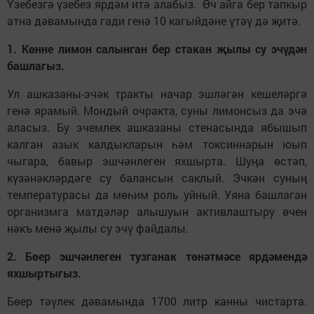
Үзебезгә үзебез ярдәм итә алабыз. Өч айга бер тапкыр
атна дәвамында гади генә 10 кагыйдәне үтәү дә җитә.
1. Көнне лимон салынган бер стакан җылы су эчүдән
башлагыз.
Ул ашказаны-эчәк тракты начар эшләгән кешеләргә
генә ярамый. Мондый очракта, суны лимонсыз да эчә
аласыз. Бу эчемлек ашказаны стенасында ябышып
калган азык калдыкларын һәм токсиннарын юып
чыгара, бавыр эшчәнлеген яхшырта. Шуңа өстәп,
күзәнәкләрдәге су балансын саклый. Эчкән суның
температурасы да мөһим роль уйный. Уяна башлаган
организмга матдәләр алышуын активлаштыру өчен
нәкъ менә җылы су эчү файдалы.
2. Бөер эшчәнлеген тузганак төнәтмәсе ярдәмендә
яхшыртыгыз.
Бөер тәүлек дәвамында 1700 литр канны чистарта.