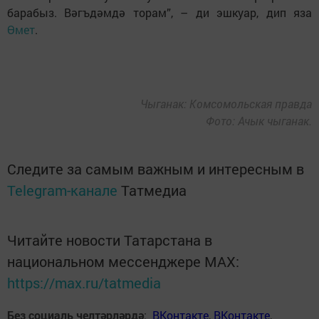
барабыз. Вәгъдәмдә торам”, – ди эшкуар, дип яза
Өмет
.
Чыганак: Комсомольская правда
Фото: Ачык чыганак.
Следите за самым важным и интересным в
Telegram-канале
Татмедиа
Читайте новости Татарстана в
национальном мессенджере MАХ:
https://max.ru/tatmedia
Без социаль челтәрләрдә
:
ВКонтакте
,
ВКонтакте
,