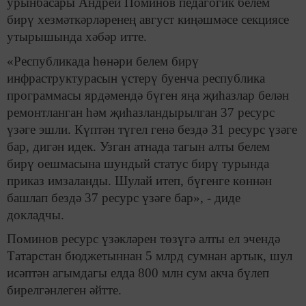
урынбасары Андрей Поминов педагогик белем
бирү хезмәткәрләренең август киңәшмәсе секциясе
утырышында хәбәр итте.
«Республикада һөнәри белем бирү
инфраструктурасын үстерү буенча республика
программасы ярдәмендә бүген яңа җиһазлар белән
ремонтланган һәм җиһазландырылган 37 ресурс
үзәге эшли. Күптән түгел генә бездә 31 ресурс үзәге
бар, дигән идек. Узган атнада тагын алты белем
бирү оешмасына шундый статус бирү турында
приказ имзаланды. Шулай итеп, бүгенге көннән
башлап бездә 37 ресурс үзәге бар», - диде
докладчы.
Поминов ресурс үзәкләрен төзүгә алты ел эчендә
Татарстан бюджетыннан 5 млрд сумнан артык, шул
исәптән агымдагы елда 800 млн сум акча бүлеп
бирелгәнлеген әйтте.