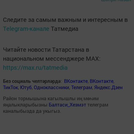
Следите за самым важным и интересным в
Telegram-канале
Татмедиа
Читайте новости Татарстана в
национальном мессенджере MАХ:
https://max.ru/tatmedia
Без социаль челтәрләрдә
:
ВКонтакте
,
ВКонтакте
,
ТикТок
,
Ютуб
,
Одноклассники
,
Телеграм
,
Яндекс.Дзен
Район тормышына кагылышлы иң мөһим
яңалыкларыбызны
Балтаси_Хезмэт
телеграм
каналыбызда да укыгыз.