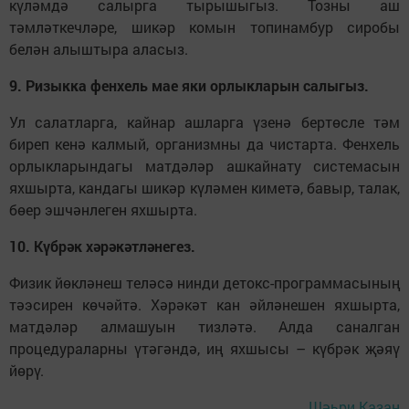
күләмдә салырга тырышыгыз. Тозны аш
тәмләткечләре, шикәр комын топинамбур сиробы
белән алыштыра аласыз.
9. Ризыкка фенхель мае яки орлыкларын салыгыз.
Ул салатларга, кайнар ашларга үзенә бертөсле тәм
биреп кенә калмый, организмны да чистарта. Фенхель
орлыкларындагы матдәләр ашкайнату системасын
яхшырта, кандагы шикәр күләмен киметә, бавыр, талак,
бөер эшчәнлеген яхшырта.
10. Күбрәк хәрәкәтләнегез.
Физик йөкләнеш теләсә нинди детокс-программасының
тәэсирен көчәйтә. Хәрәкәт кан әйләнешен яхшырта,
матдәләр алмашуын тизләтә. Алда саналган
процедураларны үтәгәндә, иң яхшысы – күбрәк җәяү
йөрү.
Шәһри Казан