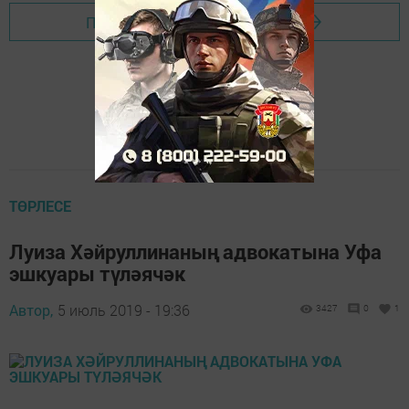
Перейти на страницу новости
ТӨРЛЕСЕ
Луиза Хәйруллинаның адвокатына Уфа
эшкуары түләячәк
Автор,
5 июль 2019 - 19:36
3427
0
1