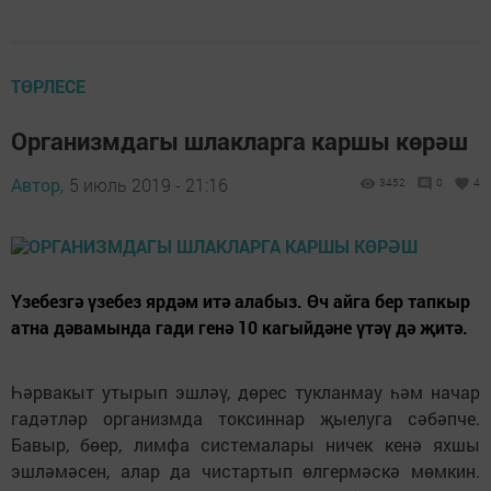
ТӨРЛЕСЕ
Организмдагы шлакларга каршы көрәш
Автор,
5 июль 2019 - 21:16
3452
0
4
Үзебезгә үзебез ярдәм итә алабыз. Өч айга бер тапкыр
атна дәвамында гади генә 10 кагыйдәне үтәү дә җитә.
Һәрвакыт утырып эшләү, дөрес тукланмау һәм начар
гадәтләр организмда токсиннар җыелуга сәбәпче.
Бавыр, бөер, лимфа системалары ничек кенә яхшы
эшләмәсен, алар да чистартып өлгермәскә мөмкин.