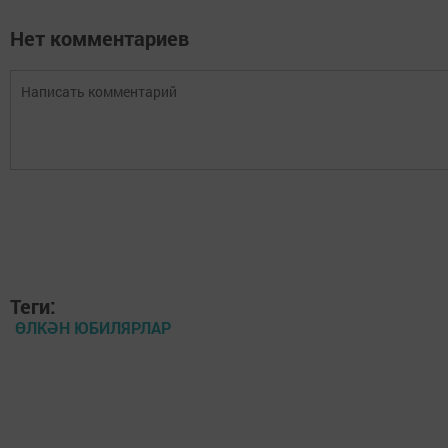
Нет комментариев
Теги:
ӨЛКӘН ЮБИЛЯРЛАР