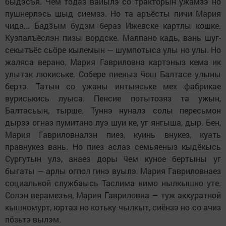
быдэсъя. Ӵем тодаз вайылэ со тракторын ужамзэ но
пушнерлэсь шыд сиемзэ. Но та аръёсты пичи Мария
чида... Бадӟым будэм бераз Ижевске картлы кошке.
Кузпалъёслэн пизы вордске. Малпано кадь, вань шуг-
секытъёс сьӧре кылемын — шумпотыса улы но улы. Но
жаляса верано, Мария Гавриловна картэныз кема ик
улытэк люкиське. Собере пиеныз ӵош Балтасе улыны
бертэ. Татын со ужаны интыяське мех фабрикае
вуриськись луыса. Пенсие потытозяз та ужын,
Балтасьын, тырше. Туннэ нуналэ солы пересьмон
дырзэ огназ пумитано луэ шуи ке, уг янгыша, дыр. Бен,
Мария Гавриловналэн пиез, куинь внукез, куать
правнукез вань. Но пиез аслаз семьяеныз кыдёкысь
Сургутын улэ, анаез доры ӵем куное бертыны уг
быгаты — арлы огпол гинэ вуылэ. Мария Гавриловнаез
социальной службаысь Таслима нимо нылкышно уте.
Солэн верамезъя, Мария Гавриловна — туж аккуратной
кышномурт, юртаз но котьку чылкыт, сиёнзэ но со ачиз
пӧзьтэ вылэм.