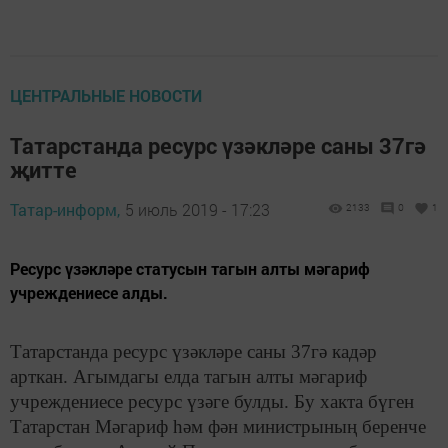
ЦЕНТРАЛЬНЫЕ НОВОСТИ
Татарстанда ресурс үзәкләре саны 37гә
җитте
Татар-информ,
5 июль 2019 - 17:23
2133
0
1
Ресурс үзәкләре статусын тагын алты мәгариф
учреждениесе алды.
Татарстанда ресурс үзәкләре саны 37гә кадәр
арткан. Агымдагы елда тагын алты мәгариф
учреждениесе ресурс үзәге булды. Бу хакта бүген
Татарстан Мәгариф һәм фән министрының беренче