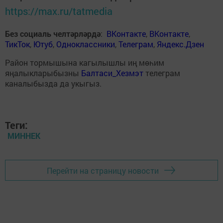
https://max.ru/tatmedia
Без социаль челтәрләрдә
:
ВКонтакте
,
ВКонтакте
,
ТикТок
,
Ютуб
,
Одноклассники
,
Телеграм
,
Яндекс.Дзен
Район тормышына кагылышлы иң мөһим
яңалыкларыбызны
Балтаси_Хезмэт
телеграм
каналыбызда да укыгыз.
Теги:
МИННЕК
Перейти на страницу новости