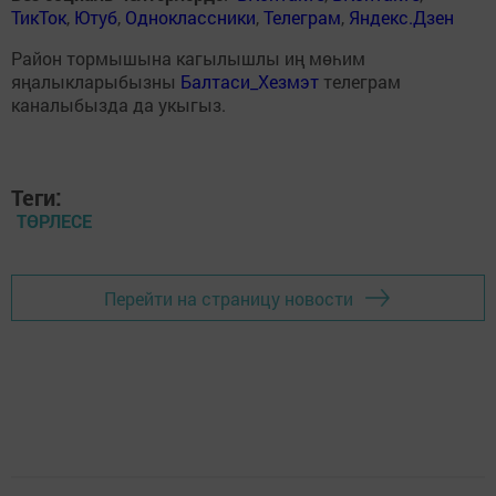
ТикТок
,
Ютуб
,
Одноклассники
,
Телеграм
,
Яндекс.Дзен
Район тормышына кагылышлы иң мөһим
яңалыкларыбызны
Балтаси_Хезмэт
телеграм
каналыбызда да укыгыз.
Теги:
ТӨРЛЕСЕ
Перейти на страницу новости