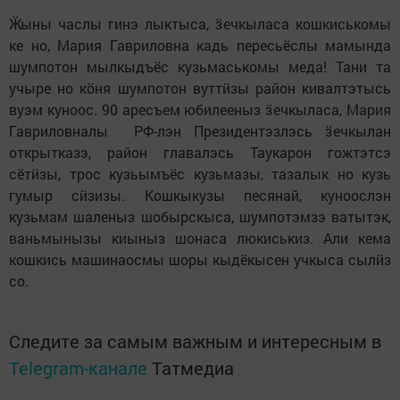
Ӝыны часлы гинэ лыктыса, ӟечкыласа кошкиськомы
ке но, Мария Гавриловна кадь пересьёслы мамында
шумпотон мылкыдъёс кузьмаськомы меда! Тани та
учыре но кӧня шумпотон вуттӥзы район кивалтэтысь
вуэм куноос. 90 аресъем юбилееныз ӟечкыласа, Мария
Гавриловналы РФ-лэн Президентэзлэсь ӟечкылан
открытказэ, район главалэсь Таукарон гожтэтсэ
сётӥзы, трос кузьымъёс кузьмазы, тазалык но кузь
гумыр сӥзизы. Кошкыкузы песянай, куноослэн
кузьмам шаленыз шобырскыса, шумпотэмзэ ватытэк,
ваньмынызы киыныз шонаса люкиськиз. Али кема
кошкись машинаосмы шоры кыдёкысен учкыса сылӥз
со.
Следите за самым важным и интересным в
Telegram-канале
Татмедиа