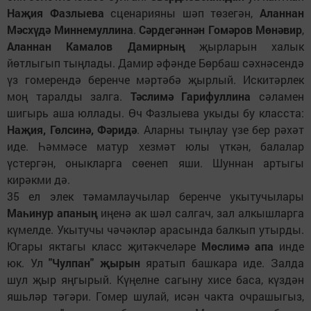
Наҗия Фазлыева
сценарияны шәп төзегән,
Аланнан
Мәсхүдә Миннемуллина
.
Сәрдегәннән Гомәров Мөнәвир
,
Аланнан Камалов Дамирның
җырларын халык
йөтлыгып тыңлады. Дамир әфәнде Бөрбаш сәхнәсендә
үз гомерендә беренче мәртәбә җырлый. Искитәрлек
моң таралды залга.
Тәслимә Гарифуллина
сәламен
шигырь аша юллады. Өч Фазлыева укыды бу класста:
Наҗия, Гөлсинә, Фәридә
. Аларны тыңлау үзе бер рәхәт
иде. Һәммәсе матур хезмәт юлы үткән, балалар
үстергән, оныкларга сөенеп яши. Шуннан артыгы
кирәкми дә.
35 ел элек тәмамлаучылар беренче укытучылары
Маһинур апаның
иңенә ак шәл салгач, зал алкышларга
күмелде. Укытучы чәчәкләр арасында балкып утырды.
Югары яктагы класс җитәкчеләре
Мөслимә апа
инде
юк. Ул
"Чулпан" җырын
яратып башкара иде. Залда
шул җыр яңгырый. Күңелне сагыну хисе баса, күздән
яшьләр тәгәри. Гомер шулай, исән чакта очрашыгыз,