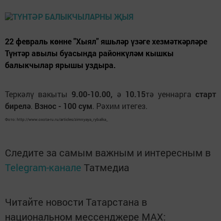
22 февраль көнне "Хыял" яшьләр үзәге хезмәткәрләре
Түнтәр авылы буасында районкүләм кышкы
балыкчылар ярышы уздыра.
Теркәлү вакыты
9.00-10.00,
ә
10.15
тә уеннарга
старт
бирелә
.
Взнос - 100 сум
. Рәхим итегез.
Фото: http://www.oxota-ru.ru/articles/zimnyaya_rybalka_
Следите за самым важным и интересным в
Telegram-канале
Татмедиа
Читайте новости Татарстана в
национальном мессенджере MАХ: