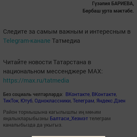
Гүзәлия БАРИЕВА,
Бөрбаш урта мәктәбе.
Следите за самым важным и интересным в
Telegram-канале
Татмедиа
Читайте новости Татарстана в
национальном мессенджере MАХ:
https://max.ru/tatmedia
Без социаль челтәрләрдә
:
ВКонтакте
,
ВКонтакте
,
ТикТок
,
Ютуб
,
Одноклассники
,
Телеграм
,
Яндекс.Дзен
Район тормышына кагылышлы иң мөһим
яңалыкларыбызны
Балтаси_Хезмэт
телеграм
каналыбызда да укыгыз.