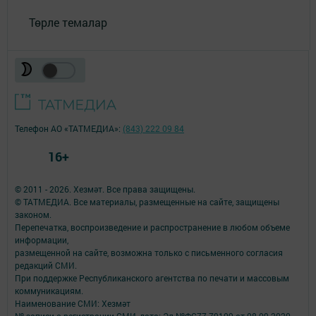
Төрле темалар
Телефон АО «ТАТМЕДИА»:
(843) 222 09 84
16+
© 2011 - 2026. Хезмәт. Все права защищены.
© ТАТМЕДИА. Все материалы, размещенные на сайте, защищены
законом.
Перепечатка, воспроизведение и распространение в любом объеме
информации,
размещенной на сайте, возможна только с письменного согласия
редакций СМИ.
При поддержке Республиканского агентства по печати и массовым
коммуникациям.
Наименование СМИ: Хезмәт
№ записи о регистрации СМИ, дата: Эл №ФС77-79109 от 08.09.2020