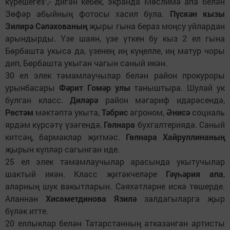
күрешегез",- дигән кебек, экранда Мөслимә апа белән
Зөфәр абыйның фотосы хасил була.
Пүскән кызы
Зилирә Сәләхованың
җыры гына бераз моңсу уйлардан
арындырды. Үзе шаян, үзе үткен бу кыз 2 ел гына
Бөрбашта укыса да, үзенең иң күңелле, иң матур чоры
дип, Бөрбашта укыган чагын саный икән.
30 ел элек тәмамлаучылар белән район прокуроры
урынбасары
Фәрит Гомәр улы
таныштыра. Шулай ук
булган класс.
Диләрә
район мәгариф идарәсендә,
Рөстәм
мәктәптә укыта,
Тәбрис
агроном,
Әнисә
социаль
ярдәм күрсәтү үзәгендә,
Гөлнара
бухгалтериядә. Саный
китсәң, бармаклар җитмәс.
Гөлнара Хайруллинаның
җырын күпләр сагынган иде.
25 ел элек тәмамлаучылар арасында укытучылар
шактый икән. Класс җитәкчеләре
Гәүһәрия апа
,
аларның шук вакытларын. Сәяхәтләрне искә төшерде.
Аланнан
Хисаметдинова Язилә
залдагыларга җыр
бүләк итте.
20 еллыклар белән Татарстанның атказанган артисты