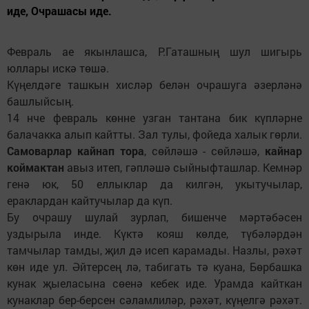
иде, Очрашасы иде.
Февраль ае якынлашса, Р.Гаташның шул шигырь
юллары искә төшә.
Күңелдәге ташкын хисләр белән очрашуга әзерләнә
башлыйсың.
14 нче февраль көнне узган тантана бик күпләрне
балачакка алып кайтты. Зал тулы, фойеда халык гөрли.
Самоварлар кайнап тора
, сөйләшә - сөйләшә,
кайнар
коймактан
авыз итеп, гәпләшә сыйныфташлар. Кемнәр
генә юк, 50 еллыклар да килгән, укытучылар,
ераклардан кайтучылар да күп.
Бу очрашу шулай зурлап, бишенче мәртәбәсен
уздырыла инде. Күктә кояш көлде, түбәләрдән
тамчылар тамды, җил дә исеп карамады. Назлы, рәхәт
көн иде ул. Әйтерсең лә, табигать тә куана, Бөрбашка
кунак җыеласына сөенә кебек иде. Урамда кайткан
кунаклар бер-берсен сәламлиләр, рәхәт, күңелгә рәхәт.