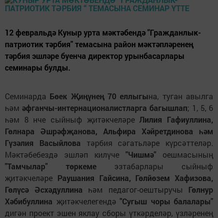
12 февральдә Куныр урта мәктәбендә "Гражданлык-
патриотик тәрбия" темасына район мәктәпләренең
тәрбия эшләре буенча директор урынбасарлары
семинары булды.
Семинарда
Бөек Җиңүнең 70 еллыгы
на, туган авылга
һәм
әфганчы-интернационалистларга багышлап
; 1, 5, 6
һәм 8 нче сыйныф җитәкчеләре
Лилия Гафиуллина,
Гөлнара Әшрәфҗанова, Альфира Хәйретдинова һәм
Гүзәлия Васыйлова
тәрбия сәгатьләре күрсәттеләр.
Мәктәбебездә эшләп килүче
"Чишмә"
оешмасының
"Тамчылар" төркеме
эзтабарлары сыйныф
җитәкчеләре
Раушания Гайсина, Гөлйөзем Хафизова,
Гөлүсә Әсхәдуллина
һәм педагог-оештыручы
Гөлнур
Хәбибуллина
җитәкчелегендә
"Сугыш чоры балалары"
дигән проект эшен яклау сборы үткәрделәр, үзләренең