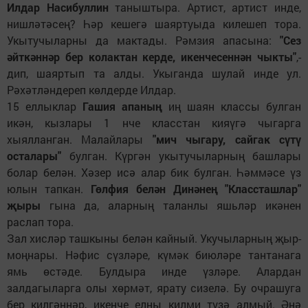
Илдар Насибуллин
таныштыра. Артист, артист инде,
нишләтәсең? Һәр кешегә шаяртуыда килешеп тора.
Укытучыларны да мактады. Рәмзия апасына:
"Сез
әйткәннәр бер колактан керде, икенчесеннән чыкты"
,-
дип, шаяртып та алды. Укыганда шулай инде ул.
Рәхәтләндереп көлдерде Илдар.
15 еллыклар
Гашия апаның
иң шаян классы булган
икән, кызлары 1 нче класстан кияүгә чыгарга
хыялланган. Малайлары
"мич чыгару, сайгак сүтү
осталары"
булган. Күргән укытучыларның башлары
болар белән. Хәзер исә алар бик булган. Һәммәсе үз
юлын тапкан.
Гөлфия белән Динәнең "Классташлар"
җыры
гына да, аларның таланлы яшьләр икәнен
раслап тора.
Зал хисләр ташкыны белән кайный. Укучыларның җыр-
моңнары. Нәфис сүзләре, күмәк биюләре тантанага
ямь өстәде. Булдыра инде үзләре. Алардан
залдагыларга олы хөрмәт, ярату сизелә. Бу очрашуга
бер килгәннәр, икенче елны килми түзә алмый. Әнә