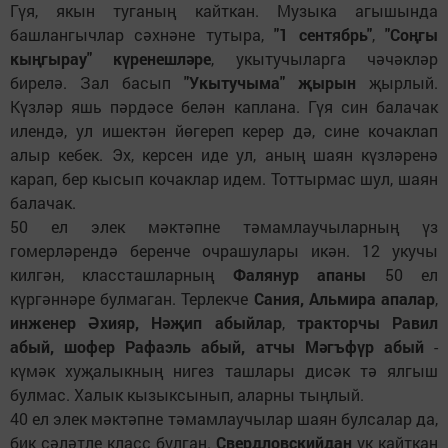
Гүя, якын туганың кайткан. Музыка агышында
башлангычлар сәхнәне тутыра,
"1 сентябрь"
,
"Соңгы
кыңгырау" күренешләре
, укытучыларга чәчәкләр
бирелә. Зал басып
"Укытучыма" җырын
җырлый.
Күзләр яшь пәрдәсе белән каплана. Гүя син балачак
илендә, ул ишектән йөгереп керер дә, сине кочаклап
алыр кебек. Эх, керсен иде ул, аның шаян күзләренә
карап, бер кысып кочаклар идем. Тоттырмас шул, шаян
балачак.
50 ел элек мәктәпне тәмамлаучыларның үз
гомерләрендә беренче очрашулары икән. 12 укучы
килгән, классташларның
Фалянур апаны
50 ел
күргәннәре булмаган. Терлекче
Сания, Альмира апалар
,
инженер Әхияр, Нәҗип абыйлар
,
тракторчы Равил
абый, шофер Рафаэль абый, атчы Мәгъфүр абый
-
күмәк хуҗалыкның нигез ташлары дисәк тә ялгыш
булмас. Халык кызыксынып, аларны тыңлый.
40 ел элек мәктәпне тәмамлаучылар шаян булсалар да,
бик сәләтле класс булган.
Свердловскийдан
ук кайткан