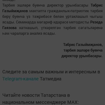
Тәрбия эшләре буенча директор урынбасары
Тәбрис
Газыймҗанов
мәктәптә гражданлык-патриотик тәрбия
бирү буенча үз тәҗрибәсе белән уртаклашып чыгыш
ясады. Семинарда мәгариф идарәсе методисты
Резеда
Гаязова
катнашып, үткәрелгән тәрбия сәгатьләренә
һәм чараларга анализ ясады.
Тәбрис Газыймҗанов,
тәрбия эшләре буенча
директор урынбасары.
Следите за самым важным и интересным в
Telegram-канале
Татмедиа
Читайте новости Татарстана в
национальном мессенджере MАХ: