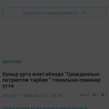
Перейти на страницу новости
МӘГАРИФ
Куныр урта мәктәбендә ”Гражданлык-
патриотик тәрбия “ темасына семинар
үтте
Ильнур,
17 февраль 2015 - 06:24
3229
0
0