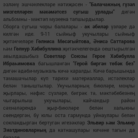
эзләнү эшчәнлекләре нәтиҗәсен -
"Балачакның гүзәл
мизгелләрен мәхәмәтсез сугыш урлады"
дигән
альбомны - мәктәп музеена тапшырдылар.
Сборга сугыш чоры балалары -
ак әбиләр
үзләре дә
килгән иде. 9-11 сыйныф укучылары сыйныф
җитәкчеләре
Гөлниса Мөсәгыйтова, Әнисә Саттарова
һәм
Гөлнур Хәбибуллина
җитәкчелегендә оештырылган
авылдашыбыз
Советлар Союзы Герое Хәбибулла
Ибраһимовка
багышланган
"Герой биргән төбәк без"
дигән әдәби-музыкаль кичә каралды. Кичә барышында
тамашачылар күп тарихи материаллар, истәлекләр
белән таныштылар. Укучыларның биюләре, моңлы
җырлары, нәфис сүзләре, бигрәк тә, мәктәбебезнең
чыгарылыш укучылары, кайчандыр район
сәхнәләрендә җыр-биюләре белән халыкны
сөендергән, бу юлы оста гармунда уйнаулары белән
сокландырган бертуган игезәкләр
Эльвир һәм Эльмир
Зиатдиновларның
да катнашулары кичәне тагын да
бизәде.