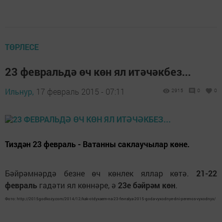
ТӨРЛЕСЕ
23 февральдә өч көн ял итәчәкбез...
Ильнур,
17 февраль 2015 - 07:11
2915
0
0
Тиздән 23 февраль - Ватанны саклаучылар көне.
Бәйрәмнәрдә безне өч көнлек яллар көтә.
21-22
февраль
гадәти ял көннәре, ә
23е бәйрәм көн
.
Фото: http://2015godkozy.com/2014/12/kak-otdyxaem-na-23-fevralya-2015-goda-vyxodnye-dni-perenos-vyxodnyx/