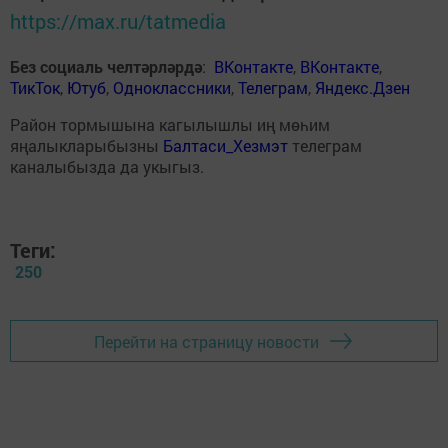
https://max.ru/tatmedia
Без социаль челтәрләрдә
:
ВКонтакте
,
ВКонтакте
,
ТикТок
,
Ютуб
,
Одноклассники
,
Телеграм
,
Яндекс.Дзен
Район тормышына кагылышлы иң мөһим
яңалыкларыбызны
Балтаси_Хезмэт
телеграм
каналыбызда да укыгыз.
Теги:
250
Перейти на страницу новости