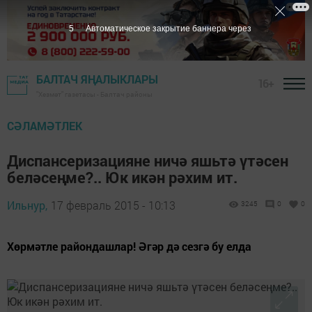
4
Автоматическое закрытие баннера через
БАЛТАЧ ЯҢАЛЫКЛАРЫ
16+
"Хезмәт" газетасы - Балтач районы
СӘЛАМӘТЛЕК
Диспансеризацияне ничә яшьтә үтәсен
беләсеңме?.. Юк икән рәхим ит.
Ильнур,
17 февраль 2015 - 10:13
3245
0
0
Хөрмәтле райондашлар! Әгәр дә сезгә бу елда