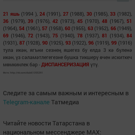
21 яшь
(1994 ),
24
(1991),
27
(1988),
30
(1985),
33
(1982),
36
(1979),
39
(1976),
42
(1973),
45
(1970),
48
(1967),
51
(1964),
54
(1961),
57
(1958),
60
(1955),
63
(1952),
66
(1949),
69
(1946),
72
(1943),
75
(1940),
78
(1937),
81
(1934),
84
(1931),
87
(1928),
90
(1925),
93
(1922),
96
(1919),
99
(1916)
тула икән, ягъни сезнең яшегез бу елда 3 кә бүленә
икән, үз сәламәтлегегезне бушка тикшерү өчен искиткеч
мөмкинлек бар -
ДИСПАНСЕРИЗАЦИЯ
үтү.
Фото: http://vk.com/club61355291
Следите за самым важным и интересным в
Telegram-канале
Татмедиа
Читайте новости Татарстана в
национальном мессенджере MАХ: