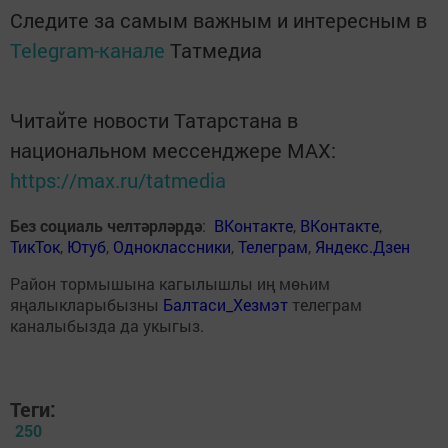
Следите за самым важным и интересным в
Telegram-канале
Татмедиа
Читайте новости Татарстана в
национальном мессенджере MАХ:
https://max.ru/tatmedia
Без социаль челтәрләрдә
:
ВКонтакте
,
ВКонтакте
,
ТикТок
,
Ютуб
,
Одноклассники
,
Телеграм
,
Яндекс.Дзен
Район тормышына кагылышлы иң мөһим
яңалыкларыбызны
Балтаси_Хезмэт
телеграм
каналыбызда да укыгыз.
Теги:
250