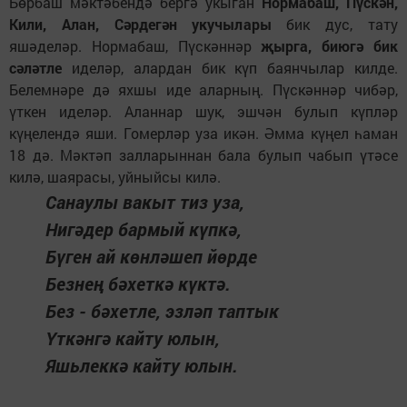
Бөрбаш мәктәбендә бергә укыган
Нормабаш, Пүскән,
Кили, Алан, Сәрдегән укучылары
бик дус, тату
яшәделәр. Нормабаш, Пүскәннәр
җырга, биюгә бик
сәләтле
иделәр, алардан бик күп баянчылар килде.
Белемнәре дә яхшы иде аларның. Пүскәннәр чибәр,
үткен иделәр. Аланнар шук, эшчән булып күпләр
күңелендә яши. Гомерләр уза икән. Әмма күңел һаман
18 дә. Мәктәп залларыннан бала булып чабып үтәсе
килә, шаярасы, уйныйсы килә.
Санаулы вакыт тиз уза,
Нигәдер бармый күпкә,
Бүген ай көнләшеп йөрде
Безнең бәхеткә күктә.
Без - бәхетле, эзләп таптык
Үткәнгә кайту юлын,
Яшьлеккә кайту юлын.