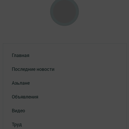
Главная
Последние новости
Азьлане
Объявления
Видео
Труд