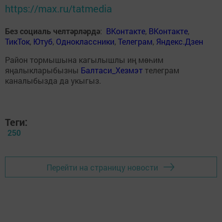
https://max.ru/tatmedia
Без социаль челтәрләрдә
:
ВКонтакте
,
ВКонтакте
,
ТикТок
,
Ютуб
,
Одноклассники
,
Телеграм
,
Яндекс.Дзен
Район тормышына кагылышлы иң мөһим
яңалыкларыбызны
Балтаси_Хезмэт
телеграм
каналыбызда да укыгыз.
Теги:
250
Перейти на страницу новости