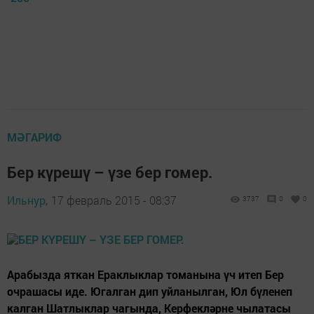
МӘГАРИФ
Бер күрешү – үзе бер гомер.
Ильнур,
17 февраль 2015 - 08:37
3737
0
0
Арабызда яткан Ераклыклар томанына үч итеп Бер
очрашасы иде. Югалган дип уйланылган, Юл бүленеп
калган Шатлыклар чагында, Керфекләрне чылатасы