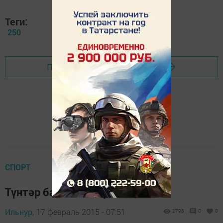
Теги:
250
Перейти на страницу новости
СПОРТ
Түнтәр балыкчыларны җыя
Ильнур,
17 февраль 2015 - 07:51
2798
0
0