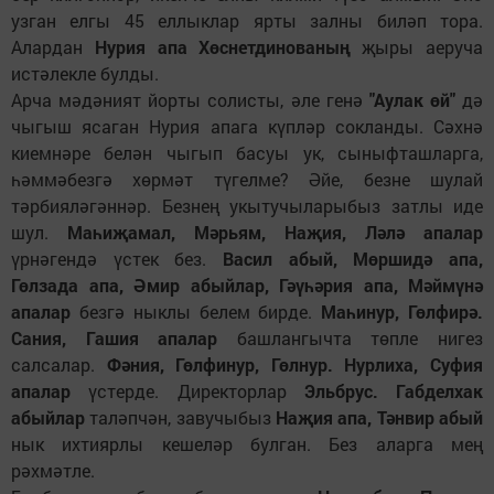
узган елгы 45 еллыклар ярты залны биләп тора.
Алардан
Нурия апа Хөснетдинованың
җыры аеруча
истәлекле булды.
Арча мәдәният йорты солисты, әле генә
"Аулак өй"
дә
чыгыш ясаган Нурия апага күпләр сокланды. Сәхнә
киемнәре белән чыгып басуы ук, сыныфташларга,
һәммәбезгә хөрмәт түгелме? Әйе, безне шулай
тәрбияләгәннәр. Безнең укытучыларыбыз затлы иде
шул.
Маһиҗамал, Мәрьям, Наҗия, Ләлә апалар
үрнәгендә үстек без.
Васил абый, Мөршидә апа,
Гөлзада апа, Әмир абыйлар, Гәүһәрия апа, Мәймүнә
апалар
безгә ныклы белем бирде.
Маһинур, Гөлфирә.
Сания, Гашия апалар
башлангычта төпле нигез
салсалар.
Фәния, Гөлфинур, Гөлнур. Нурлиха, Суфия
апалар
үстерде. Директорлар
Эльбрус. Габделхак
абыйлар
таләпчән, завучыбыз
Наҗия апа, Тәнвир абый
нык ихтиярлы кешеләр булган. Без аларга мең
рәхмәтле.