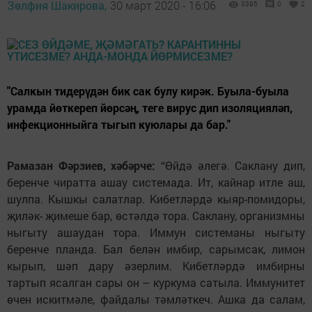
Зөлфия Шакирова,
30 март 2020 - 16:06
3395
0
2
"Салкын тидерүдән бик сак булу кирәк. Буыла-буыла
урамда йөткереп йөрсәң, теге вирус дип изоляцияләп,
инфекционныйга тыгып куюлары да бар."
Рамазан Фәрзиев, хәбәрче:
“Өйдә әлегә. Саклану дип,
беренче чиратта ашау системада. Ит, кайнар итле аш,
шулпа. Кышкы салатлар. Кибетләрдә кыяр-помидоры,
җиләк- җимеше бар, өстәлдә тора. Саклану, организмны
ныгыту ашаудан тора. Иммун системаны ныгыту
беренче планда. Бал белән имбир, сарымсак, лимон
кырып, шәп дару әзерлим. Кибетләрдә имбирны
тартып ясалган сары он – куркума сатыла. Иммунитет
өчен искитмәле, файдалы тәмләткеч. Ашка да салам,