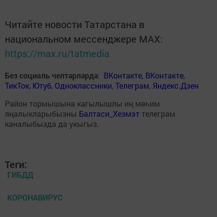
Читайте новости Татарстана в
национальном мессенджере MАХ:
https://max.ru/tatmedia
Без социаль челтәрләрдә
:
ВКонтакте
,
ВКонтакте
,
ТикТок
,
Ютуб
,
Одноклассники
,
Телеграм
,
Яндекс.Дзен
Район тормышына кагылышлы иң мөһим
яңалыкларыбызны
Балтаси_Хезмэт
телеграм
каналыбызда да укыгыз.
Теги:
ГИБДД
КОРОНАВИРУС