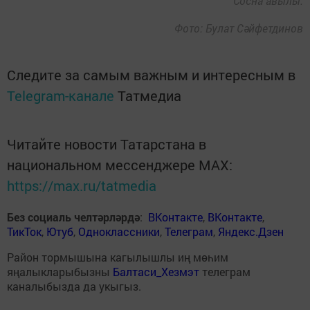
Сосна авылы.
Фото: Булат Сәйфетдинов
Следите за самым важным и интересным в
Telegram-канале
Татмедиа
Читайте новости Татарстана в
национальном мессенджере MАХ:
https://max.ru/tatmedia
Без социаль челтәрләрдә
:
ВКонтакте
,
ВКонтакте
,
ТикТок
,
Ютуб
,
Одноклассники
,
Телеграм
,
Яндекс.Дзен
Район тормышына кагылышлы иң мөһим
яңалыкларыбызны
Балтаси_Хезмэт
телеграм
каналыбызда да укыгыз.