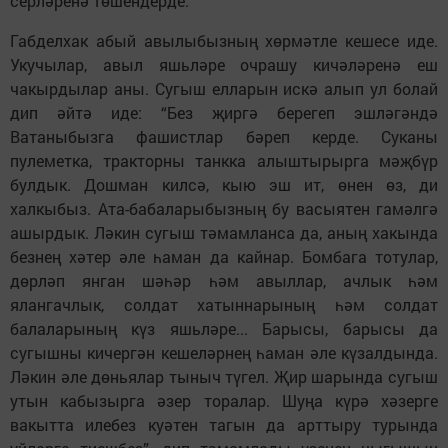
серләренә төшендерде.
Габделхак абый авылыбызның хөрмәтле кешесе иде.
Укучылар, авыл яшьләре очрашу кичәләренә еш
чакырдылар аны. Сугыш елларын искә алып ул болай
дип әйтә иде: “Без җиргә берегеп эшләгәндә
Ватаныбызга фашистлар бәреп керде. Суканы
пулеметка, тракторны танкка алыштырырга мәҗбүр
булдык. Дошман килсә, кыю эш ит, өнен өз, ди
халкыбыз. Ата-бабаларыбызның бу васыятен гамәлгә
ашырдык. Ләкин сугыш тәмамланса да, аның хакында
безнең хәтер әле һаман да кайнар. Бомбага тотулар,
дөрләп янган шәһәр һәм авыллар, ачлык һәм
ялангачлык, солдат хатыннарының һәм солдат
балаларының күз яшьләре... Барысы, барысы да
сугышны кичергән кешеләрнең һаман әле күзалдында.
Ләкин әле дөньялар тыныч түгел. Җир шарында сугыш
утын кабызырга әзер торалар. Шуңа күрә хәзерге
вакытта илебез куәтен тагын да арттыру турында