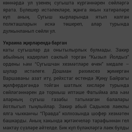
көннәрдә ул үзенең сугышта күргәннәрен сөйләргә
ярата. Бүлешер истәлекләре, җанга якын хатирәләре
күп аның. Сугыш кырларында ятып калган
полкташларын искә төшереп, алар турында
дулкынланып сөйли ул.
Украина җирләрендә барган
каты сугышлар да онытылырлык булмады. Закир
абыйның кадерләп саклый торган “Кызыл Йолдыз”
ордены һәм “Сугышчан хезмәтләре өчен” медале –
шулар истәлеге. Дошман рәхимсез җимергән
Варшаваны азат итү, рейхстаг өстендә Җиңү Байрагы
җилфердәгәндә тойган шатлык хисләре турында
сөйләгәннәрен дә тормыш иптәше Фатыйма апа һәм
аларның сугыш газабы татымаган балалары
йотлыгып тыңлыйлар. Закир абый Садыков лаеклы
ялга чыкканчы “Правда” колхозында шофер хезмәтен
башкарды. Аның хакында җитәкчеләр тарафыннан гел
мактау сүзләре әйтелде. Бик күп бүләкләргә лаек булды