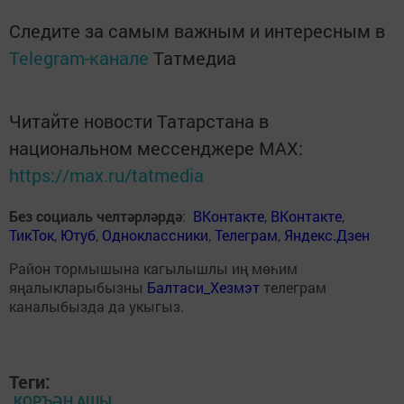
Следите за самым важным и интересным в
Telegram-канале
Татмедиа
Читайте новости Татарстана в
национальном мессенджере MАХ:
https://max.ru/tatmedia
Без социаль челтәрләрдә
:
ВКонтакте
,
ВКонтакте
,
ТикТок
,
Ютуб
,
Одноклассники
,
Телеграм
,
Яндекс.Дзен
Район тормышына кагылышлы иң мөһим
яңалыкларыбызны
Балтаси_Хезмэт
телеграм
каналыбызда да укыгыз.
Теги:
КОРЪӘН АШЫ