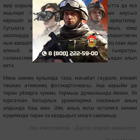
җир шарында сабыйларның бүтән бервакытта да күз
яшьләре танмасын өчен дошман белән аяусыз
көрәшеп алар Берлинны алу бәхетенә ирештеләр.
Сугышта зур авырлыклар кичерү, салкын, юеш
окопларда, блиндажларда яту әтиемнең сәламәтлеген
нык какшаткандыр, күрәсең. Ул сугыштан соң озак яши
алмый, авыр яраларның йөрәкне сыкратуы,
сәламәтлекнең начарлануы аны якты дөньядан алып
китә.
Менә минем кулымда таза, мәһабәт гәүдәле, елмаеп
төшкән әтиемнең фотокарточкасы. Аңа карыйм да
тирән уйларга чумам, тормыш дулкынында йөзәм. Ул
күрсәткән батырлык үрнәкләренә сокланып аның
алдында баш иям. Әйе, аның якты истәлеге минем
күңелемдә тирән эз калдырып мәңге сакланыр.
Гаяз Фәсхетдинов – Дәүләт хезмәте киңәшчесе,