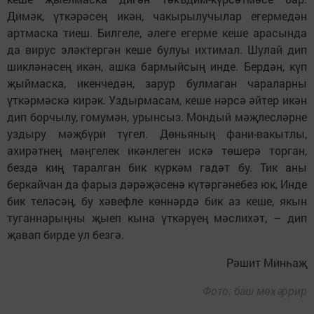
Димәк, үткәрәсең икән, чакырылучылар егермедән
артмаска тиеш. Билгеле, әлеге егерме кеше арасында
да вирус эләктергән кеше булуы ихтимал. Шулай дип
шикләнәсең икән, ашка бармыйсың инде. Бердән, күп
җыймаска, икенчедән, зарур булмаган чараларны
үткәрмәскә кирәк. Уздырмасам, кеше нәрсә әйтер икән
дип борчылу, гомумән, урынсыз. Мондый мәҗлесләрне
уздыру мәҗбүри түгел. Дөньяның фани-вакытлы,
ахирәтнең мәңгелек икәнлеген искә төшерә торган,
бездә киң таралган бик күркәм гадәт бу. Тик аны
беркайчан да фарыз дәрәҗәсенә күтәргәнебез юк, Инде
бик теләсәң, бу хәвефле көннәрдә бик аз кеше, якын
туганнарыңны җыеп кына үткәрүең мәслихәт, – дип
җавап бирде ул безгә.
Рәшит Минһаҗ
Фото: баш мөхәррир