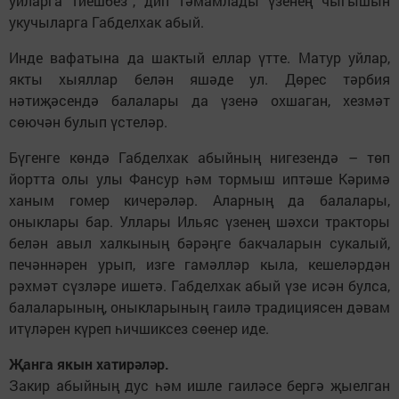
уйларга тиешбез”, дип тәмамлады үзенең чыгышын
укучыларга Габделхак абый.
Инде вафатына да шактый еллар үтте. Матур уйлар,
якты хыяллар белән яшәде ул. Дөрес тәрбия
нәтиҗәсендә балалары да үзенә охшаган, хезмәт
сөючән булып үстеләр.
Бүгенге көндә Габделхак абыйның нигезендә – төп
йортта олы улы Фансур һәм тормыш иптәше Кәримә
ханым гомер кичерәләр. Аларның да балалары,
оныклары бар. Уллары Ильяс үзенең шәхси тракторы
белән авыл халкының бәрәңге бакчаларын сукалый,
печәннәрен урып, изге гамәлләр кыла, кешеләрдән
рәхмәт сүзләре ишетә. Габделхак абый үзе исән булса,
балаларының, оныкларының гаилә традициясен дәвам
итүләрен күреп һичшиксез сөенер иде.
Җанга якын хатирәләр.
Закир абыйның дус һәм ишле гаиләсе бергә җыелган