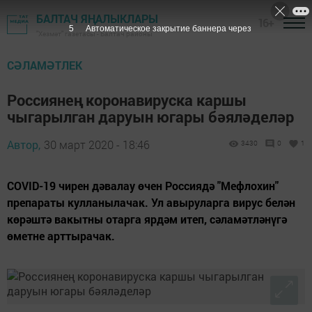
БАЛТАЧ ЯҢАЛЫКЛАРЫ
16+
4
Автоматическое закрытие баннера через
"Хезмәт" газетасы - Балтач районы
СӘЛАМӘТЛЕК
Россиянең коронавируска каршы
чыгарылган даруын югары бәяләделәр
Автор,
30 март 2020 - 18:46
3430
0
1
COVID-19 чирен дәвалау өчен Россиядә "Мефлохин"
препараты кулланылачак. Ул авыруларга вирус белән
көрәштә вакытны отарга ярдәм итеп, сәламәтләнүгә
өметне арттырачак.