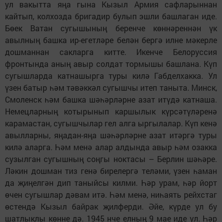
ул вакытта яңа гына Кызыл Армия сафларыннан
кайтып, колхозда бригадир булып эшли башлаган иде.
Бөек Ватан сугышының беренче көннәреннән үк
авылның башка ир-егетләре белән бергә илне мәкерле
дошманнан сакларга китте. Икенче Белоруссия
фронтында аның авыр солдат тормышы башлана. Күп
сугышларда катнашырга туры килә Габделхакка. Ул
үзен батыр һәм тәвәккәл сугышчы итеп таныта. Минск,
Смоленск һәм башка шәһәрләрне азат итүдә катнаша.
Немецларның котырынып каршылык күрсәтүләренә
карамастан, сугышчылар гел алга ыргылалар. Күп кенә
авылларны, яңадан-яңа шәһәрләрне азат итәргә туры
килә аларга. Һәм менә алар алдында авыр һәм озакка
сузылган сугышның соңгы ноктасы – Берлин шәһәре.
Ләкин дошман тиз генә бирелергә теләми, үзен һаман
да җиңелгән дип таныйсы килми. Һәр урам, һәр йорт
өчен сугышлар дәвам итә. Һәм менә, ниһаять рейхстаг
өстендә Кызыл байрак җилферди. Әйе, күрде ул бу
шатлыклы көнне дә. 1945 нче елның 9 мае иде ул. Һәр