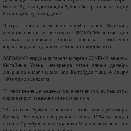
Биолог бу, озын дистанция буйлап йөгергән вакытта, су
йотып җибәрүгә тиң, диде.
Элегрәк хәбәр ителгәнчә, шимбә көнне Федераль
медицина-биология агентлыгы (ФМБА) "Мефлохин" дип
аталган малярияга каршы препарат нигезендә
коронавирусны дәвалау схемасын тәкъдим итте.
SARS-CoV-2 вирусы китереп чыгарган COVID-19 авыруы
Кытайның Ухань шәһәрендә узган елның декабрь
ахырында килеп чыккан иде. Кытайдан тыш, бу авыру
199 илдә ачыкланган.
11 март көнне Бөтендөнья сәламәтлек саклау оешмасы
коронавирус пандемиясен игълан итте.
28 мартка булган оператив штаб мәгълүматлары
буенча, Россиядә авыручылар саны 1264 кә кадәр
арткан. Оренбург өлкәсендә кичә 57 яшьлек кеше үлгән.
Мәскәүдә үлүчеләр саны - биш.