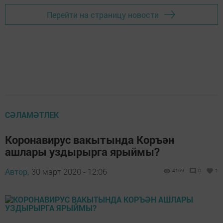
Перейти на страницу новости
СӘЛАМӘТЛЕК
Коронавирус вакытында Коръән
ашлары уздырырга ярыймы?
Автор,
30 март 2020 - 12:06
4169
0
1