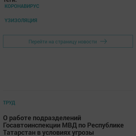
КОРОНАВИРУС
ҮЗИЗОЛЯЦИЯ
Перейти на страницу новости
ТРУД
О работе подразделений
Госавтоинспекции МВД по Республике
Татарстан в условиях угрозы