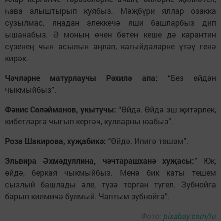
һава алыштырып куябыз. Мәҗбүри яллар озакка
сузылмас, яңадан элеккечә яши башларбыз дип
ышанабыз. Ә моның өчен бөтен кеше дә карантин
сүзенең чын асылын аңлап, кагыйдәләрне үтәү генә
кирәк.
Чәчләрне матурлаучы Рәхилә апа:
“Без өйдән
чыкмыйбыз”.
Фәнис Сөләйманов, укытучы:
“Өйдә. Өйдә эш җитәрлек,
кибетләргә чыгып кергәч, кулларны юабыз”.
Роза Шакирова, хуҗабикә:
“Өйдә. Ипигә төшәм”.
Эльвира Әхмәдуллина, чәчтарашханә хуҗасы:
” Юк,
өйдә, беркая чыкмыйбыз. Менә бик каты тешем
сызлый башлады әле, түзә торган түгел. Зубнойга
барып килмичә булмый. Чаптым зубнойга”.
Фото:
pixabay.com/ru