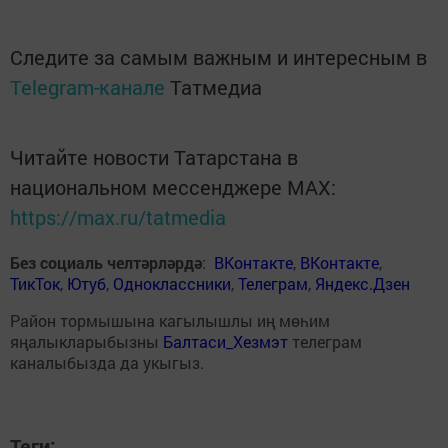
Следите за самым важным и интересным в
Telegram-канале
Татмедиа
Читайте новости Татарстана в
национальном мессенджере MАХ:
https://max.ru/tatmedia
Без социаль челтәрләрдә
:
ВКонтакте
,
ВКонтакте
,
ТикТок
,
Ютуб
,
Одноклассники
,
Телеграм
,
Яндекс.Дзен
Район тормышына кагылышлы иң мөһим
яңалыкларыбызны
Балтаси_Хезмэт
телеграм
каналыбызда да укыгыз.
Теги: