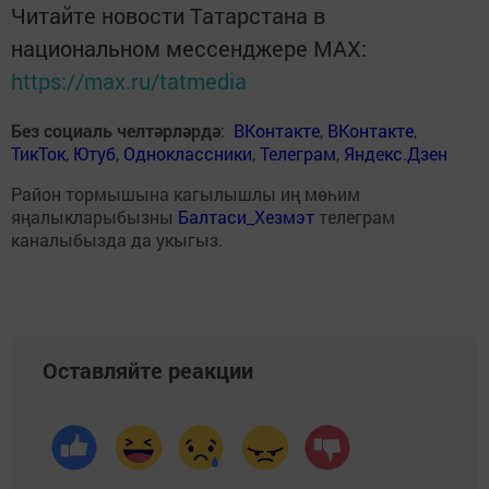
Читайте новости Татарстана в
национальном мессенджере MАХ:
https://max.ru/tatmedia
Без социаль челтәрләрдә
:
ВКонтакте
,
ВКонтакте
,
ТикТок
,
Ютуб
,
Одноклассники
,
Телеграм
,
Яндекс.Дзен
Район тормышына кагылышлы иң мөһим
яңалыкларыбызны
Балтаси_Хезмэт
телеграм
каналыбызда да укыгыз.
Оставляйте реакции