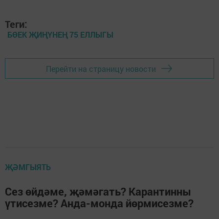
Теги:
БӨЕК ҖИҢҮНЕҢ 75 ЕЛЛЫГЫ
Перейти на страницу новости
ҖӘМГЫЯТЬ
Сез өйдәме, җәмәгать? Карантинны
үтисезме? Анда-монда йөрмисезме?