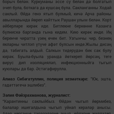
борыч белән. Куркуманы эссе су белән дә болгатып
эчеп була, боткага да кушсаң була. Сакланганны Ходай
саклый. Өйдә генэ ятып булмый, кичә Арча районы
авылларында йөреп кайттык Раушан улым белән. Корт
әйберләре кирәк иде. Битлекне беркөнне Казанга
бүлнискә барганда гына кидем. Кию кирәк инде. Иң
беренче чиратта үзең өчен бит. Узгынчы чир, безнең
якларны читлэп үтүче афәт булсын инде.Жылы дисәң
дә, табигать алдый. Салкын тидерүдән бик сак булу
кирәк. Буыла-буыла урамда йөткереп йөрсәң, теге
вирус дип изоляцияләп, инфекционныйга тыгып
куюлары да бар. Әстәгафирулла.
Алмаз Сибәгатуллин, полиция хезмәткәре:
”Юк, эштә,
гадәттәгечә эшлибез”.
Зәлия Фәйзрахманова, журналист:
“Карантинны саклыйбыз. Өйдән чыгып йөрмибез,
балалар ишегалдына чыгып уйнап керәләр анысы.
Алар кергәнче тәрәзәләрне ачып, өйләрне җилләтеп,