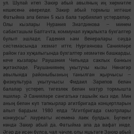
ул. Шулай итеп Закир абый авылның иң хөрмәтле
кешесенә әверелде. Закир абый тормыш иптәше
Фатыйма апа белән 5 кыз бала тәрбияләп үстерделәр.
Олы кызлары Нурания Зиатдинова – минем
сабакташым Балтачта, коммунал хуҗалыкта бухгалтер
булып эшләде, Гадения һәм Венералары сәүдә
системасында хезмәт итте, Нургаянова Санияләре
район газ хуҗалыгында бухгалтер хезмәтен башкарды,
кече кызлары Раушания Чепьяда саклык банкын
җитәкләде. Раушаниянең укытучы кызы Нөнәгәр
авылында районыбызның танылган җырчысы –
физкультура укытучысы Фидаил Зарипов белән
балалар үстереп, тигезлек белән матур тормышта
яшиләр. Ә Санияләре сәнгатькә гашыйк кыз иде. Мин
аның белән күп тапкырлар агитбригада концертларын
алып бардым. 1980 елда “Агитбригада смотрлары
конкурсы” лауреаты исеменә лаек булдык. Бүгенге
көндә Закир абый да, Фатыйма апа да вафат инде.
Әгәр дә исән булса, чал чәчле, олы яшьтәге Закир абый