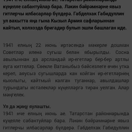
күңелле сабантуйлар бара. Ләкин бәйрәмнәрне явыз
гитлерчы илбасарлар бүлдерә. Габделхак Габидуллин
ул вакытта яңа гына Кызыл Армия сафларыннан
кайтып, колхозда бригадир булып эшли башлаган иде.
1941 елның 22 июнь иртәсендә мәкерле дошман
Советлар иленә сугыш белән ябырылды. Сосна
авылыннан да арсландай ир-егетләр бер-бер артлы
яуга киттеләр. Сөекле Ватаныбыз бәйсезлеге өчен утка
кереп, аяусыз сугышларда кан койган ир-егетләрнең
кыюлыгы, кайтмый калган туганнар, авылдашлар
турындагы истәлекләр күңелләргә тирән уелган. Алар
мәңгелек.
Ул да җиңү яулашты.
1941 нче елның июнь ае. Татарстан районнарында
күңелле сабантуйлар бара. Ләкин бәйрәмнәрне явыз
гитлерчы илбасарлар бүлдерә. Габделхак Габидуллин