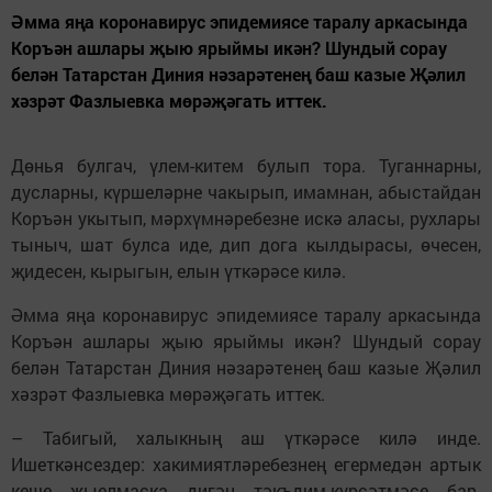
Әмма яңа коронавирус эпидемиясе таралу аркасында
Коръән ашлары җыю ярыймы икән? Шундый сорау
белән Татарстан Диния нәзарәтенең баш казые Җәлил
хәзрәт Фазлыевка мөрәҗәгать иттек.
Дөнья булгач, үлем-китем булып тора. Туганнарны,
дусларны, күршеләрне чакырып, имамнан, абыстайдан
Коръән укытып, мәрхүмнәребезне искә аласы, рухлары
тыныч, шат булса иде, дип дога кылдырасы, өчесен,
җидесен, кырыгын, елын үткәрәсе килә.
Әмма яңа коронавирус эпидемиясе таралу аркасында
Коръән ашлары җыю ярыймы икән? Шундый сорау
белән Татарстан Диния нәзарәтенең баш казые Җәлил
хәзрәт Фазлыевка мөрәҗәгать иттек.
– Табигый, халыкның аш үткәрәсе килә инде.
Ишеткәнсездер: хакимиятләребезнең егермедән артык
кеше җыелмаска дигән тәкъдим-күрсәтмәсе бар.