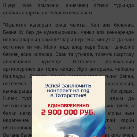
Шуңа күрә язмамны әниемнең әтием турында
сөйләгәннәренә нигезләнеп кенә язам.
“Офыктан кызарып кояш чыкты. Көн аяз булачак.
Безне бу бер дә куандырмады, чөнки аяз көннәрендә
илбасарларның самолетлары бер генә минутка да баш
өстеннән китми. Менә инде алар кара болыт шикелле
безнең өскә киләләр. Озак та үтмәде, тирә-як шартлау
авазларына күмелде. Өстәвенә дошманның
артиллериясе дә телгә килде. Җир актарыла, чайкала
башлады. Снаряд, бомба шартлаулары тыну белән,
өстебезгә танклар ябырылды. Аларга ышыкланып,
кычкырыша-кычкырыша автоматчылар йөгерешә.
Ничек туктатырга мондый яуны? Бер адым да
чигенмәскә! Бу безнең өчен хәрби приказ гына түгел, ә
бәлки намус таләбе иде. Һәр сугышчы моны чын
йөрәгеннән аңлый иде. Әйе, әнә шулай хәрби
обстановканы аңлап, туган җиребезне, сөекле
Ватаныбызны фашизм коллыгыннан саклап калу өчен,