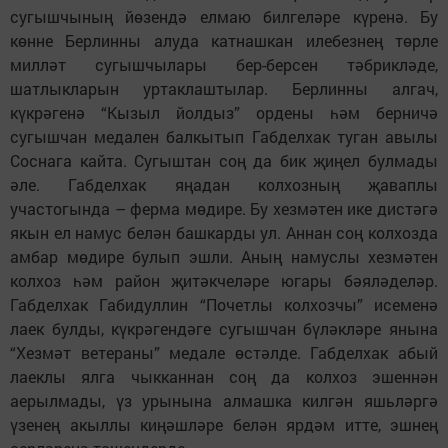
сугышчының йөзендә елмаю билгеләре күренә. Бу
көнне Берлинны алуда катнашкан илебезнең төрле
милләт сугышчылары бер-берсен тәбрикләде,
шатлыкларын уртаклаштылар. Берлинны алгач,
күкрәгенә “Кызыл йолдыз” ордены һәм берничә
сугышчан медален балкытып Габделхак туган авылы
Соснага кайта. Сугыштан соң да бик җиңел булмады
әле. Габделхак яңадан колхозның җаваплы
участогында – ферма мөдире. Бу хезмәтен ике дистәгә
якын ел намус белән башкарды ул. Аннан соң колхозда
амбар мөдире булып эшли. Аның намуслы хезмәтен
колхоз һәм район җитәкчеләре югары бәяләделәр.
Габделхак Габидуллин “Почетлы колхозчы” исеменә
лаек булды, күкрәгендәге сугышчан бүләкләре янына
“Хезмәт ветераны” медале өстәлде. Габделхак абый
лаеклы ялга чыкканнан соң да колхоз эшеннән
аерылмады, үз урынына алмашка килгән яшьләргә
үзенең акыллы киңәшләре белән ярдәм итте, эшнең