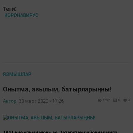
Теги:
КОРОНАВИРУС
ЯЗМЫШЛАР
Онытма, авылым, батырларыңны!
Автор,
30 март 2020 - 17:26
1587
0
4
1941 нче елның июнь ае. Татарстан районнарында