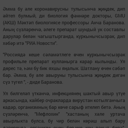
Әмма бу әле коронавирусны тулысынча җиңдек, дип
әйтеп булмый, ди биология фәннәре докторы, GMU
(АКШ) Мәктәп биологиясе профессоры Анча Баранова.
Аның сүзләренчә, әлеге препарат шундый ук составлы
дарулар белән чагыштырганда, куркынычсызрак, дип
хәбәр итә "РИА Новости".
"Россиядә кеше сәламәтлеге өчен куркынычсызрак
профильле препарат кулланырга карар кылынды. Ул
дөрес тә, һәм бу бик яхшы яңалык. Шатлану өчен сәбәп
бар. Әмма, бу әле авыруны тулысынча җиңдек дигән
сүз түгел ", - диде Баранова.
Ул билгеләп үткәнчә, инфекциянең шактый авыр үтүе
аркасында, кайбер очракларда вирустан котылганчыга
кадәр, организмның бар көче сарыф ителеп бетә. Аның
сүзләренчә, "Мефлохин" "хастаның хәле уртача
авырлыкта булса, бу чир белән көрәш алып бару
дәверендә, организм өчен бер-ике көн вакыт бирә".