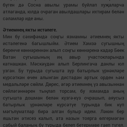
бүген дә Сосна авылы урамы буйлап хуҗаларча
атлаганда, юлда очраган авылдашлары ихтирам белән
сәламләр иде аны.
Әтиемнең якты истәлеге.
Мин бу сәхифәмдә соңгы язмамны әтиемнең якты
истәлегенә багышлыйм. Әтием Хәмзә сугышның
беренче көннәреннән алып соңгы көннәренә кадәр Бөек
Ватан сугышының иң авыр участокларында
катнашкан. Мәскәүдән алып Берлингача данлы юл
узган. Бу турыда сугышта зур батырлык үрнәкләре
күрсәткән өчен алынган дистәдән артык орден һәм
медальләре сөйли. Дөрес, әгәр әтиемнең үз авызыннан
сөйләгәннәрен тыңлап торсам, бу язмамда аның
сугышта дошман белән күзгә-күз очрашып, аяусыз
батырлык үрнәкләре күрсәтүе турында бик күп
мәгълүматлар бирә алган булыр идем. Ләкин бер
яшьтән әтисез калып, ата назын тоярга өлгермәгән
сабый баланың бу турыда белеп бетермәве гаеп түгел.