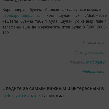
Коронавирус буенча барлык актуаль мәгълүматны:
стопкоронавирус.рф
, һәм шулай ук #МыВместе
хештегы буенча табып була. Шулай ук кайнар линия
телефоны аша да мөрәҗәгать итеп була: 8 (800) 2000-
112.
Чыганак: ria.ru
Фото:
pixabay.com
Тулырак:
matbugat.ru
shahrikazan.ru
Следите за самым важным и интересным в
Telegram-канале
Татмедиа