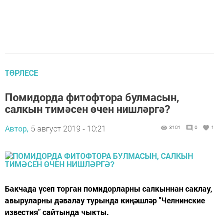
ТӨРЛЕСЕ
Помидорда фитофтора булмасын,
салкын тимәсен өчен нишләргә?
Автор,
5 август 2019 - 10:21
3101
0
1
Бакчада үсеп торган помидорларны салкыннан саклау,
авыруларны дәвалау турында киңәшләр "Челнинские
известия" сайтында чыкты.