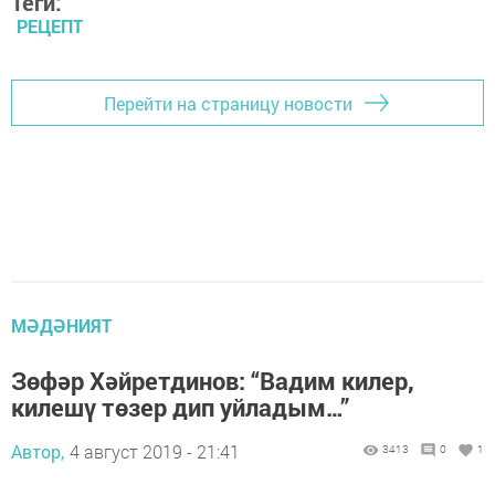
Теги:
РЕЦЕПТ
Перейти на страницу новости
МӘДӘНИЯТ
Зөфәр Хәйретдинов: “Вадим килер,
килешү төзер дип уйладым…”
Автор,
4 август 2019 - 21:41
3413
0
1