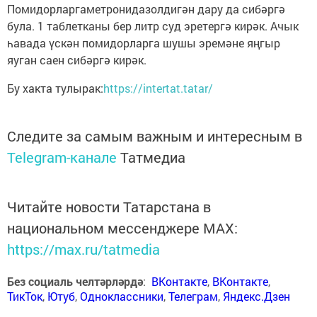
Помидорларгаметронидазолдигән дару да сибәргә
була. 1 таблетканы бер литр суд эретергә кирәк. Ачык
һавада үскән помидорларга шушы эремәне яңгыр
яуган саен сибәргә кирәк.
Бу хакта тулырак:
https://intertat.tatar/
Следите за самым важным и интересным в
Telegram-канале
Татмедиа
Читайте новости Татарстана в
национальном мессенджере MАХ:
https://max.ru/tatmedia
Без социаль челтәрләрдә
:
ВКонтакте
,
ВКонтакте
,
ТикТок
,
Ютуб
,
Одноклассники
,
Телеграм
,
Яндекс.Дзен