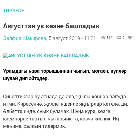
ТӨРЛЕСЕ
Августтан ук көзне башладык
Зөлфия Шакирова,
5 август 2019 - 11:21
3241
0
1
Урамдагы һава торышыннан чыгып, мөгаен, күпләр
шулай дип әйтәдер.
Синоптиклар бу атнада да аяз, җылы көннәр вәгъдә
итми. Киресенчә, җилле, яшенле яңгырлар көтелә, ди.
Әлбәттә инде, суык булачак. Шуңа күрә, көзге
киемнәрне тартып чыгарыйк та, көзчә киеник. Иң
мөһиме, салкын тидермик.