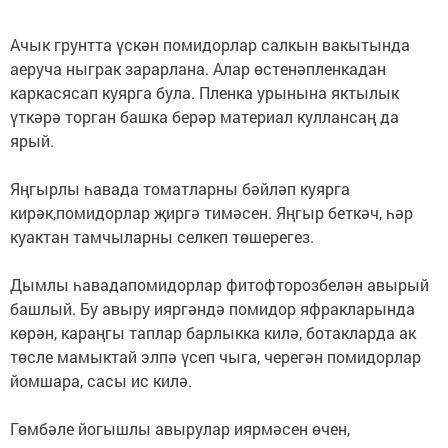
Ачык грунтта үскән помидорлар салкын вакытында
аеруча ныграк зарарлана. Алар өстенәпленкадан
каркасясап куярга була. Пленка урынына яктылык
үткәрә торган башка берәр материал куллансаң да
ярый.
Яңгырлы һавада томатларны бәйләп куярга
кирәк,помидорлар җиргә тимәсен. Яңгыр беткәч, һәр
куактан тамчыларны селкеп төшерегез.
Дымлы һавадапомидорлар фитофторозбелән авырый
башлый. Бу авыру ияргәндә помидор яфракларында
көрән, караңгы таплар барлыкка килә, ботакларда ак
төсле мамыктай элпә үсеп чыга, черегән помидорлар
йомшара, сасы ис килә.
Гөмбәле йогышлы авырулар иярмәсен өчен,