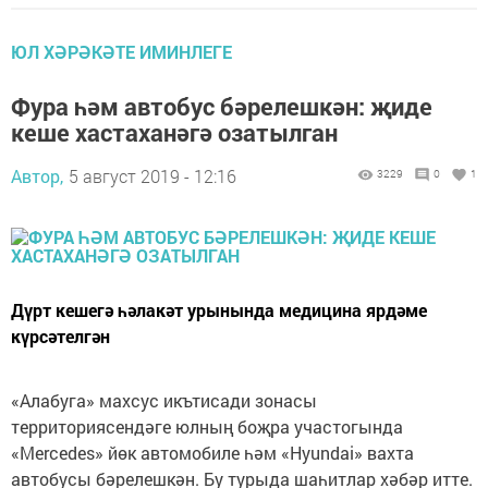
ЮЛ ХӘРӘКӘТЕ ИМИНЛЕГЕ
Фура һәм автобус бәрелешкән: җиде
кеше хастаханәгә озатылган
Автор,
5 август 2019 - 12:16
3229
0
1
Дүрт кешегә һәлакәт урынында медицина ярдәме
күрсәтелгән
«Алабуга» махсус икътисади зонасы
территориясендәге юлның боҗра участогында
«Mercedes» йөк автомобиле һәм «Hyundai» вахта
автобусы бәрелешкән. Бу турыда шаһитлар хәбәр итте.