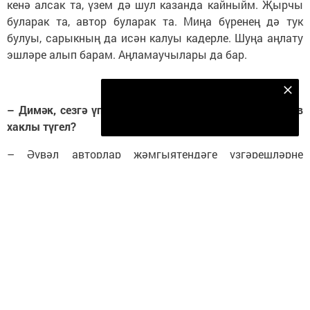
кенә алсак та, үзем дә шул казанда кайныйм. Җырчы
буларак та, автор буларак та. Миңа бүренең дә тук
булуы, сарыкның да исән калуы кадерле. Шуңа аңлату
эшләре алып барам. Аңламаучылары да бар.
Безнең Яндекс Дзен каналына языл
– Димәк, сезгә үпкә белдергән җырчы Вадим Захаров
Подписаться
хаклы түгел?
– Әүвәл авторлар җәмгыятендәге үзгәрешләрне
аңлатыйк. Элек җәмгыять Россия авторлар
оешмасының филиалы иде. Хәзер бу статус юкка
чыкты, без Россия оешмасының вәкиллеге булып
калдык. Аңа кадәр РАО белән ВОИС (Бөтенроссия
интеллектуаль милек җәмгыяте) бергә кушылды.
Шулай итеп Татарстанда РАО белән ВОИСның вәкиллеге
оешты. Аның вәкаләтле вәкиле итеп Назилә
Шәяхмәтова билгеләнде. Мин аның киңәшчесе булып
калдым. Бу өлкәдән китмәсәм дә, җаваплылыгым