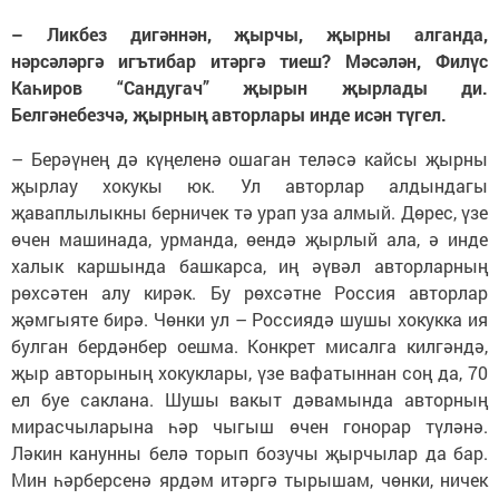
– Ликбез дигәннән, җырчы, җырны алганда,
нәрсәләргә игътибар итәргә тиеш? Мәсәлән, Филүс
Каһиров “Сандугач” җырын җырлады ди.
Белгәнебезчә, җырның авторлары инде исән түгел.
– Берәүнең дә күңеленә ошаган теләсә кайсы җырны
җырлау хокукы юк. Ул авторлар алдындагы
җаваплылыкны берничек тә урап уза алмый. Дөрес, үзе
өчен машинада, урманда, өендә җырлый ала, ә инде
халык каршында башкарса, иң әүвәл авторларның
рөхсәтен алу кирәк. Бу рөхсәтне Россия авторлар
җәмгыяте бирә. Чөнки ул – Россиядә шушы хокукка ия
булган бердәнбер оешма. Конкрет мисалга килгәндә,
җыр авторының хокуклары, үзе вафатыннан соң да, 70
ел буе саклана. Шушы вакыт дәвамында авторның
мирасчыларына һәр чыгыш өчен гонорар түләнә.
Ләкин канунны белә торып бозучы җырчылар да бар.
Мин һәрберсенә ярдәм итәргә тырышам, чөнки, ничек