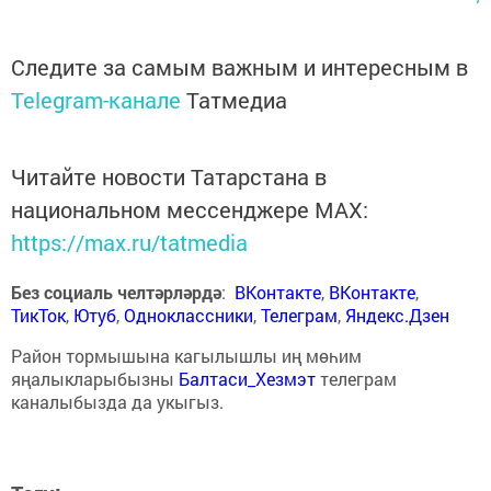
Следите за самым важным и интересным в
Telegram-канале
Татмедиа
Читайте новости Татарстана в
национальном мессенджере MАХ:
https://max.ru/tatmedia
Без социаль челтәрләрдә
:
ВКонтакте
,
ВКонтакте
,
ТикТок
,
Ютуб
,
Одноклассники
,
Телеграм
,
Яндекс.Дзен
Район тормышына кагылышлы иң мөһим
яңалыкларыбызны
Балтаси_Хезмэт
телеграм
каналыбызда да укыгыз.