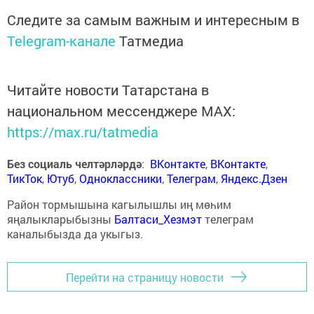
Следите за самым важным и интересным в
Telegram-канале
Татмедиа
Читайте новости Татарстана в
национальном мессенджере MАХ:
https://max.ru/tatmedia
Без социаль челтәрләрдә
:
ВКонтакте
,
ВКонтакте
,
ТикТок
,
Ютуб
,
Одноклассники
,
Телеграм
,
Яндекс.Дзен
Район тормышына кагылышлы иң мөһим
яңалыкларыбызны
Балтаси_Хезмэт
телеграм
каналыбызда да укыгыз.
Перейти на страницу новости