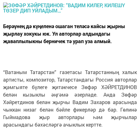
Берәүнең дә күңеленә ошаган теләсә кайсы җырны
җырлау хокукы юк. Ул авторлар алдындагы
җаваплылыкны берничек тә урап уза алмый.
“Ватаным Татарстан” газетасы Татарстанның халык
артисты, композитор, Татарстандагы Россия авторлар
җәмгыяте бүлеге җитәкчесе Зөфәр ХӘЙРЕТДИНОВ
белән кызыклы әңгәмә әзерләде. Анда Зөфәр
Хәйретдинов белән җырчы Вадим Захаров арасында
чыккан низаг белән бәйле фикерләр дә бар. Гөлинә
Гыймадова җыр авторлары һәм җырчылар
арасындагы бәхәсләргә ачыклык кертте.