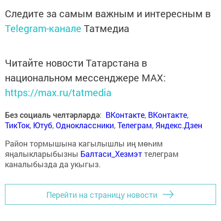
Следите за самым важным и интересным в
Telegram-канале
Татмедиа
Читайте новости Татарстана в
национальном мессенджере MАХ:
https://max.ru/tatmedia
Без социаль челтәрләрдә
:
ВКонтакте
,
ВКонтакте
,
ТикТок
,
Ютуб
,
Одноклассники
,
Телеграм
,
Яндекс.Дзен
Район тормышына кагылышлы иң мөһим
яңалыкларыбызны
Балтаси_Хезмэт
телеграм
каналыбызда да укыгыз.
Перейти на страницу новости