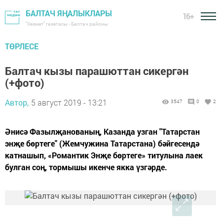
БАЛТАЧ ЯҢАЛЫКЛАРЫ
16+
"Хезмәт" газетасы - Балтач районы
ТӨРЛЕСЕ
Балтач кызы парашюттан сикергән
(+фото)
Автор,
5 август 2019 - 13:21
3547
0
2
Әнисә Фазылҗанованың, Казанда узган "Татарстан
энҗе бөртеге" (Жемчужина Татарстана) бәйгесендә
катнашып, «Романтик Энҗе бөртеге» титулына лаек
булган соң, тормышы икенче якка үзгәрде.