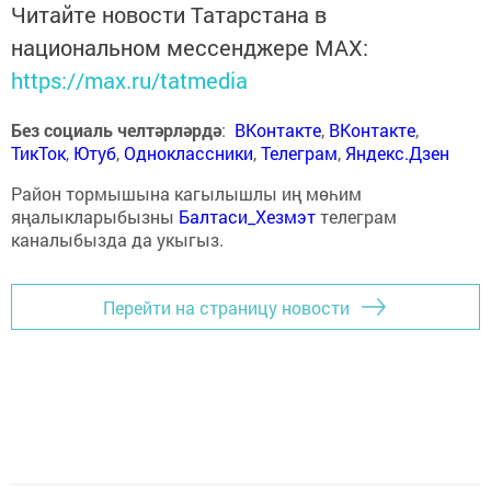
Читайте новости Татарстана в
национальном мессенджере MАХ:
https://max.ru/tatmedia
Без социаль челтәрләрдә
:
ВКонтакте
,
ВКонтакте
,
ТикТок
,
Ютуб
,
Одноклассники
,
Телеграм
,
Яндекс.Дзен
Район тормышына кагылышлы иң мөһим
яңалыкларыбызны
Балтаси_Хезмэт
телеграм
каналыбызда да укыгыз.
Перейти на страницу новости