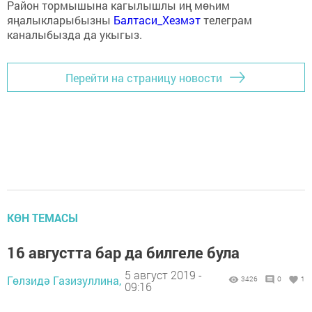
Район тормышына кагылышлы иң мөһим
яңалыкларыбызны
Балтаси_Хезмэт
телеграм
каналыбызда да укыгыз.
Перейти на страницу новости
КӨН ТЕМАСЫ
16 августта бар да билгеле була
5 август 2019 -
Гөлзидә Газизуллина,
3426
0
1
09:16