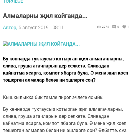
ТӨРЛЕСЕ
Алмаларны җил койганда...
Автор,
5 август 2019 - 08:11
2974
0
1
Бу көннәрдә туктаусыз котырган җил алмагачларны,
слива, груша агачларын дер селкетә. Сливадан
кайнатма ясарга, компот ябарга була. Ә менә җил коеп
төшергән алмалар белән ни эшләргә соң?
Кышкылыкка бик тәмле пирог эчлеге ясыйк.
Бу көннәрдә туктаусыз котырган җил алмагачларны,
слива, груша агачларын дер селкетә. Сливадан
кайнатма ясарга, компот ябарга була. Ә менә җил коеп
төшергән алмалар белән ни эшләргә соң? Әлбәттә, сүз