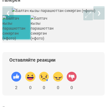
❮
❯
Оставляйте реакции
2
0
0
0
0