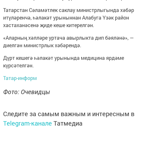
Татарстан Сәламәтлек саклау министрлыгында хәбәр
итүләренчә, һәлакәт урыныннан Алабуга Үзәк район
хастаханәсенә җиде кеше китерелгән.
«Аларның хәлләре уртача авырлыкта дип бәяләнә», —
диелгән министрлык хәбәрендә.
Дүрт кешегә һәлакәт урынында медицина ярдәме
күрсәтелгән.
Татар-информ
Фото: Очевидцы
Следите за самым важным и интересным в
Telegram-канале
Татмедиа