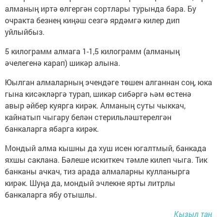
алманың иртә өлгергән сортлары турында бара. Бу
очракта безнең киңәш сезгә ярдәмгә килер дип
уйлыйбыз.
5 килограмм алмага 1-1,5 килограмм (алманың
әчелегенә карап) шикәр алына.
Юылган алмаларның эчендәге төшен алганнан соң, юка
гына кисәкләргә турап, шикәр сибәргә һәм өстенә
авыр әйбер куярга кирәк. Алманың суты чыккач,
кайнатып чыгару белән стерильләштерелгән
банкаларга ябарга кирәк.
Мондый алма кышны да хуш исен югалтмый, банкада
яхшы саклана. Бәлеше искиткеч тәмле килеп чыга. Тик
банканы ачкач, тиз арада алмаларны кулланырга
кирәк. Шуңа да, мондый эчлекне ярты литрлы
банкаларга ябу отышлы.
Кызыл таң