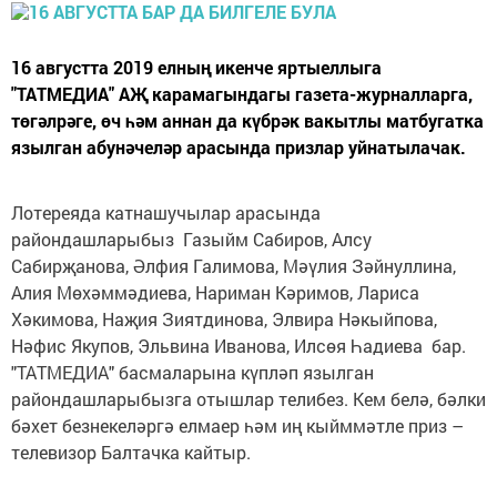
16 августта 2019 елның икенче яртыеллыга
"ТАТМЕДИА" АҖ карамагындагы газета-журналларга,
төгәлрәге, өч һәм аннан да күбрәк вакытлы матбугатка
язылган абунәчеләр арасында призлар уйнатылачак.
Лотереяда катнашучылар арасында
райондашларыбыз Газыйм Сабиров, Алсу
Сабирҗанова, Әлфия Галимова, Мәүлия Зәйнуллина,
Алия Мөхәммәдиева, Нариман Кәримов, Лариса
Хәкимова, Наҗия Зиятдинова, Элвира Нәкыйпова,
Нәфис Якупов, Эльвина Иванова, Илсөя Һадиева бар.
"ТАТМЕДИА" басмаларына күпләп язылган
райондашларыбызга отышлар телибез. Кем белә, бәлки
бәхет безнекеләргә елмаер һәм иң кыйммәтле приз –
телевизор Балтачка кайтыр.