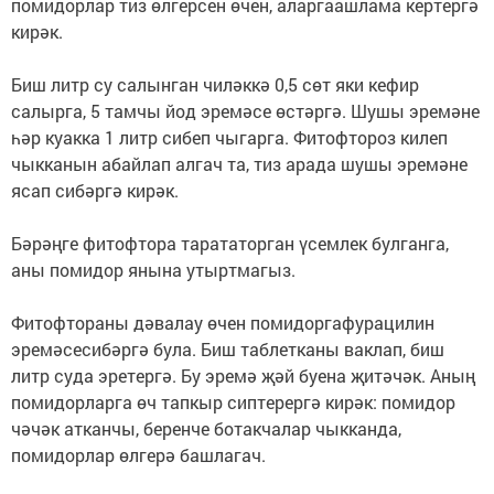
помидорлар тиз өлгерсен өчен, аларгаашлама кертергә
кирәк.
Биш литр су салынган чиләккә 0,5 сөт яки кефир
салырга, 5 тамчы йод эремәсе өстәргә. Шушы эремәне
һәр куакка 1 литр сибеп чыгарга. Фитофтороз килеп
чыкканын абайлап алгач та, тиз арада шушы эремәне
ясап сибәргә кирәк.
Бәрәңге фитофтора тарататорган үсемлек булганга,
аны помидор янына утыртмагыз.
Фитофтораны дәвалау өчен помидоргафурацилин
эремәсесибәргә була. Биш таблетканы ваклап, биш
литр суда эретергә. Бу эремә җәй буена җитәчәк. Аның
помидорларга өч тапкыр сиптерергә кирәк: помидор
чәчәк атканчы, беренче ботакчалар чыкканда,
помидорлар өлгерә башлагач.