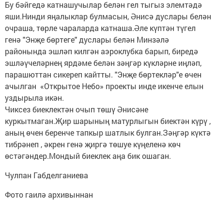
Бу бәйгедә катнашучылар белән гел тыгыз элемтәдә
яши.Нинди яңалыклар булмасын, Әнисә дуслары белән
очраша, төрле чараларда катнаша.Әле күптән түгел
генә "Энҗе бөртеге" дуслары белән Минзәлә
районында эшләп килгән аэроклубка барып, биредә
эшләүчеләрнең ярдәме белән зәңгәр күкләрне иңләп,
парашюттан сикереп кайтты. "Энҗе бөртекләр"е өчен
ачылган «Открытое Небо» проекты инде икенче елын
уздырыла икән.
Чиксез биеклектән очып төшү Әнисәне
куркытмаган.Җир шарының матурлыгын биектән күрү ,
аның өчен беренче тапкыр шатлык булган.Зәңгәр күктә
тибрәнеп , әкрен генә җиргә төшуе күңеленә көч
өстәгәндер.Мондый биеклек аңа бик ошаган.
Чулпан Габделганиева
Фото гаилә архивыннан