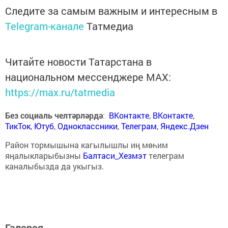
Следите за самым важным и интересным в
Telegram-канале
Татмедиа
Читайте новости Татарстана в
национальном мессенджере MАХ:
https://max.ru/tatmedia
Без социаль челтәрләрдә
:
ВКонтакте
,
ВКонтакте
,
ТикТок
,
Ютуб
,
Одноклассники
,
Телеграм
,
Яндекс.Дзен
Район тормышына кагылышлы иң мөһим
яңалыкларыбызны
Балтаси_Хезмэт
телеграм
каналыбызда да укыгыз.
Галерея