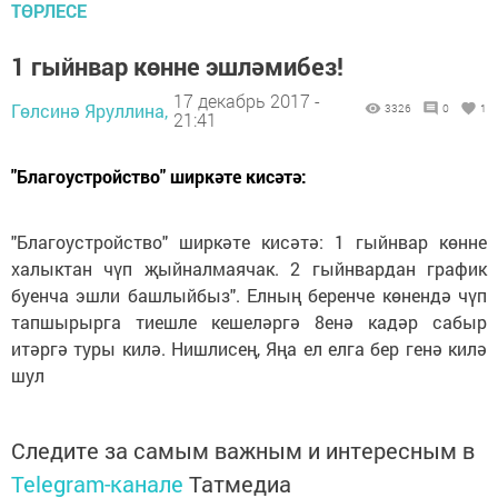
ТӨРЛЕСЕ
1 гыйнвар көнне эшләмибез!
17 декабрь 2017 -
Гөлсинә Яруллина,
3326
0
1
21:41
"Благоустройство" ширкәте кисәтә:
"Благоустройство" ширкәте кисәтә: 1 гыйнвар көнне
халыктан чүп җыйналмаячак. 2 гыйнвардан график
буенча эшли башлыйбыз". Елның беренче көнендә чүп
тапшырырга тиешле кешеләргә 8енә кадәр сабыр
итәргә туры килә. Нишлисең, Яңа ел елга бер генә килә
шул
Следите за самым важным и интересным в
Telegram-канале
Татмедиа