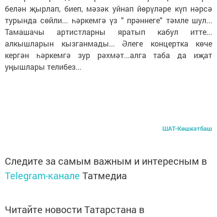
белән җырлап, биеп, мәзәк уйнап йөрүләре күп нәрсә
турында сөйли... һәркемгә үз " прәннеге" тәмле шул...
Тамашачы артистларны яратып кабул итте...
алкышларын кызганмады... Әлеге концертка көче
кергән һәркемгә зур рәхмәт...алга таба да иҗат
уңышлары телибез...
ШАТ-Көшкәтбаш
Следите за самым важным и интересным в
Telegram-канале
Татмедиа
Читайте новости Татарстана в