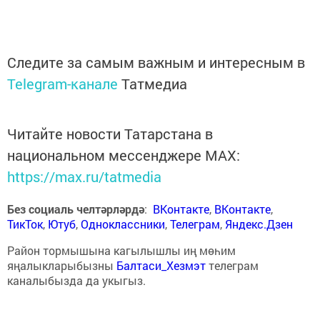
Следите за самым важным и интересным в
Telegram-канале
Татмедиа
Читайте новости Татарстана в
национальном мессенджере MАХ:
https://max.ru/tatmedia
Без социаль челтәрләрдә
:
ВКонтакте
,
ВКонтакте
,
ТикТок
,
Ютуб
,
Одноклассники
,
Телеграм
,
Яндекс.Дзен
Район тормышына кагылышлы иң мөһим
яңалыкларыбызны
Балтаси_Хезмэт
телеграм
каналыбызда да укыгыз.