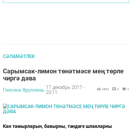
СӘЛАМӘТЛЕК
Сарымсак-лимон төнәтмәсе мең төрле
чиргә дәва
17 декабрь 2017 -
Гөлсинә Яруллина,
4662
0
2
20:11
Кан тамырларын, бавырны, тәндәге шлакларны