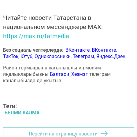
Читайте новости Татарстана в
национальном мессенджере MАХ:
https://max.ru/tatmedia
Без социаль челтәрләрдә
:
ВКонтакте
,
ВКонтакте
,
ТикТок
,
Ютуб
,
Одноклассники
,
Телеграм
,
Яндекс.Дзен
Район тормышына кагылышлы иң мөһим
яңалыкларыбызны
Балтаси_Хезмэт
телеграм
каналыбызда да укыгыз.
Теги:
БЕЛМИ КАЛМА
Перейти на страницу новости