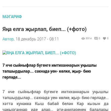
МӘГАРИФ
Яңа елга җырлап, биеп... (+фото)
Автор,
18 декабрь 2017 - 08:11
3314
0
0
7 нче сыйныфлар бүгенге имтиханнарын уңышлы
тапшырдылар... сәхнәдә уен- көлке, җыр- бию
гөрләде...
7 нче сыйныфлар бүгенге имтиханнарын уңышлы
тапшырдылар... сәхнәдә уен- көлке, җыр- бию гөрләде...
хәтта кунакка Кыш бабай белән Кар кызын да
чакырганнар иде алар... әти-әниләренең балалары