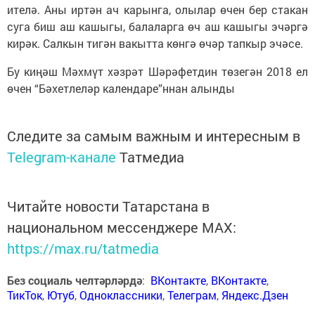
ителә. Аны иртән ач карынга, олылар өчен бер стакан
суга биш аш кашыгы, балаларга өч аш кашыгы эчәргә
кирәк. Салкын тигән вакытта көнгә өчәр тапкыр эчәсе.
Бу киңәш Мәхмүт хәзрәт Шәрәфетдин төзегән 2018 ел
өчен “Бәхетлеләр календаре”ннан алынды
Следите за самым важным и интересным в
Telegram-канале
Татмедиа
Читайте новости Татарстана в
национальном мессенджере MАХ:
https://max.ru/tatmedia
Без социаль челтәрләрдә
:
ВКонтакте
,
ВКонтакте
,
ТикТок
,
Ютуб
,
Одноклассники
,
Телеграм
,
Яндекс.Дзен