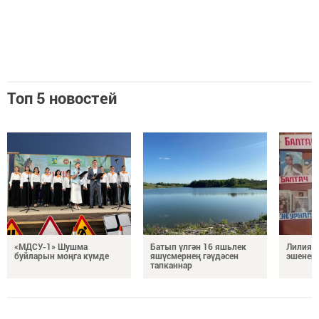
Топ 5 новостей
«МДСУ-1» Шушма
Батып үлгән 16 яшьлек
Лилия Х
буйларын моңга күмде
яшүсмернең гәүдәсен
эшенең
тапканнар