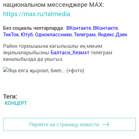
национальном мессенджере MАХ:
https://max.ru/tatmedia
Без социаль челтәрләрдә
:
ВКонтакте
,
ВКонтакте
,
ТикТок
,
Ютуб
,
Одноклассники
,
Телеграм
,
Яндекс.Дзен
Район тормышына кагылышлы иң мөһим
яңалыкларыбызны
Балтаси_Хезмэт
телеграм
каналыбызда да укыгыз.
Теги:
КОНЦЕРТ
Перейти на страницу новости