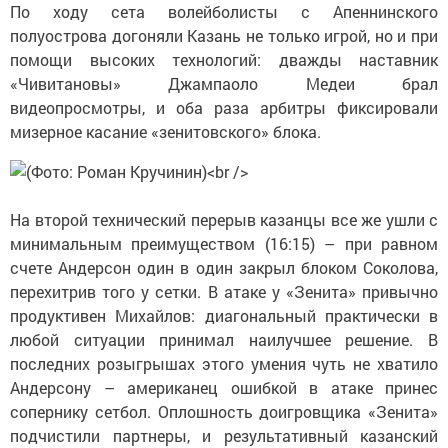
По ходу сета волейболисты с Апеннинского
полуострова догоняли Казань не только игрой, но и при
помощи высоких технологий: дважды наставник
«Чивитановы» Джампаоло Медеи брал
видеопросмотры, и оба раза арбитры фиксировали
мизерное касание «зенитовского» блока.
На второй технический перерыв казанцы все же ушли с
минимальным преимуществом (16:15) – при равном
счете Андерсон один в один закрыл блоком Соколова,
перехитрив того у сетки. В атаке у «Зенита» привычно
продуктивен Михайлов: диагональный практически в
любой ситуации принимал наилучшее решение. В
последних розыгрышах этого умения чуть не хватило
Андерсону – американец ошибкой в атаке принес
сопернику сетбол. Оплошность доигровщика «Зенита»
подчистили партнеры, и результативный казанский