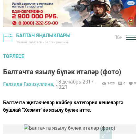
БАЛТАЧ ЯҢАЛЫКЛАРЫ
16+
"Хезмәт" газетасы - Балтач районы
ТӨРЛЕСЕ
Балтачта язылу бүләк итәләр (фото)
18 декабрь 2017 -
Гөлзидә Газизуллина,
3423
0
0
10:21
Балтачта җитәкчеләр кайбер категория кешеләргә
бушлай “Хезмәт”кә язылу бүләк итте.