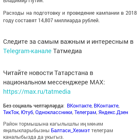
Владимир Путин.
Расходы на подготовку и проведение кампании в 2018
году составят 14,807 миллиарда рублей.
Следите за самым важным и интересным в
Telegram-канале
Татмедиа
Читайте новости Татарстана в
национальном мессенджере MАХ:
https://max.ru/tatmedia
Без социаль челтәрләрдә
:
ВКонтакте
,
ВКонтакте
,
ТикТок
,
Ютуб
,
Одноклассники
,
Телеграм
,
Яндекс.Дзен
Район тормышына кагылышлы иң мөһим
яңалыкларыбызны
Балтаси_Хезмэт
телеграм
каналыбызда да укыгыз.