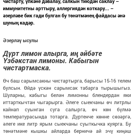
чистарту, үпкәне дәвалау, салкын тиюдән саклау –
иммунитетны арттыру, аллергиядән коткару... –
әзерләве бик гади булган бу төнәтмәнең файдасы әнә
шуның кадәр.
Әзерләү ысулы
Дүрт лимон алырга, иң әйбәте
Үзбәкстан лимоны. Кабыгын
чистартмаска.
Өч баш сарымсакны чистартырга, барысы 15-16 телем
булсын. Өйдә үскән сарымсак табарга тырышыгыз.
Шуларны, кабыгы белән лимонны блендердан яки
иттарткычтан чыгарырга. Әлеге сыекчаны өч литрлы
кайнап суынган суга салырга, өч көн бүлмә
температурасында тотарга. Дүртенче көнне сөзәргә,
әлеге ике литр ярым сыекчаны суыткычка куярга. Бу
төнәтмәне кышкы айларда берничә ай эчү киңәш