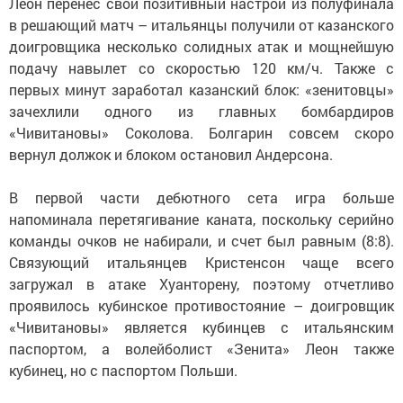
Леон перенес свой позитивный настрой из полуфинала
в решающий матч – итальянцы получили от казанского
доигровщика несколько солидных атак и мощнейшую
подачу навылет со скоростью 120 км/ч. Также с
первых минут заработал казанский блок: «зенитовцы»
зачехлили одного из главных бомбардиров
«Чивитановы» Соколова. Болгарин совсем скоро
вернул должок и блоком остановил Андерсона.
В первой части дебютного сета игра больше
напоминала перетягивание каната, поскольку серийно
команды очков не набирали, и счет был равным (8:8).
Связующий итальянцев Кристенсон чаще всего
загружал в атаке Хуанторену, поэтому отчетливо
проявилось кубинское противостояние – доигровщик
«Чивитановы» является кубинцев с итальянским
паспортом, а волейболист «Зенита» Леон также
кубинец, но с паспортом Польши.