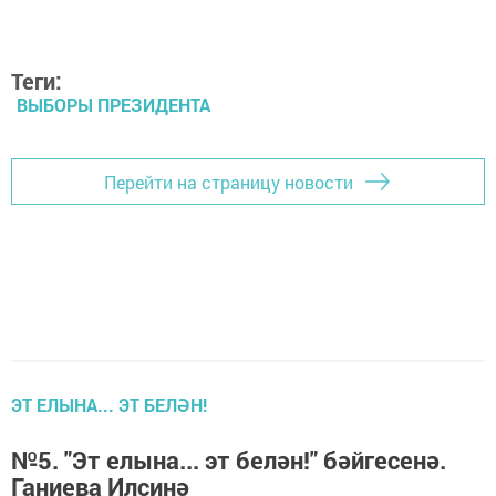
Теги:
ВЫБОРЫ ПРЕЗИДЕНТА
Перейти на страницу новости
ЭТ ЕЛЫНА... ЭТ БЕЛӘН!
№5. "Эт елына... эт белән!" бәйгесенә.
Ганиева Илсинә