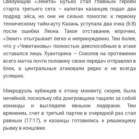
Связующий «Зенита» Бутько стал главным героем
старта третьего сета – капитан казанцев подал два
подряд эйса, но они не сильно помогли: к первому
техническому тайм-ауту Казань уступала два очка (6:8)
после ошибки Леона. Такое отставание, впрочем,
«Зенит» отыгрывает легко и непринужденно. Тем более,
что у «Чивитановы» полностью дееспособным в атаке
оставался лишь Хуанторена – Соколов на протяжении
всего матча почти половину своих передач отправлял в
блок, а центральные атаковали редко и не всегда
успешно.
Микродуэль кубинцев к этому моменту, скорее, была
ничейной, поскольку оба доигровщика тащили за собой
команды и выглядели явными лидерами. Тем
временем, счет в третьей партии в очередной раз стал
равным (17:17), и казанцы готовились к решающему
рывку в концовке.