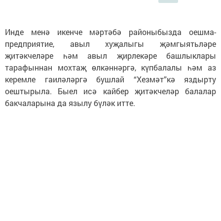
Инде менә икенче мәртәбә районыбызда оешма-
предприятие, авыл хуҗалыгы җәмгыятьләре
җитәкчеләре һәм авыл җирлекәре башлыклары
тарафыннан мохтаҗ өлкәннәргә, күпбалалы һәм аз
керемле гаиләләргә бушлай “Хезмәт”кә яздырту
оештырыла. Быел исә кайбер җитәкчеләр балалар
бакчаларына да язылу бүләк итте.