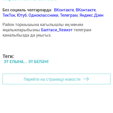
Без социаль челтәрләрдә
:
ВКонтакте
,
ВКонтакте
,
ТикТок
,
Ютуб
,
Одноклассники
,
Телеграм
,
Яндекс.Дзен
Район тормышына кагылышлы иң мөһим
яңалыкларыбызны
Балтаси_Хезмэт
телеграм
каналыбызда да укыгыз.
Теги:
ЭТ ЕЛЫНА... ЭТ БЕЛӘН!
Перейти на страницу новости