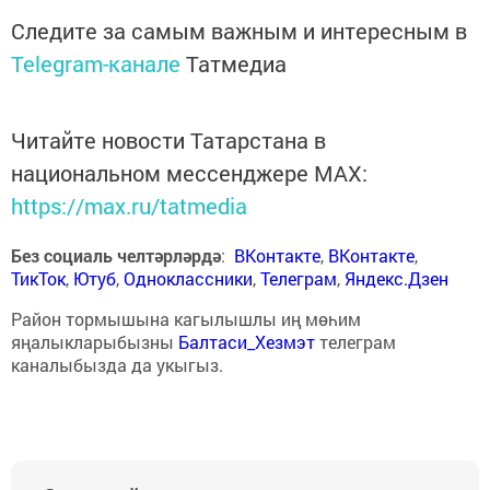
Следите за самым важным и интересным в
Telegram-канале
Татмедиа
Читайте новости Татарстана в
национальном мессенджере MАХ:
https://max.ru/tatmedia
Без социаль челтәрләрдә
:
ВКонтакте
,
ВКонтакте
,
ТикТок
,
Ютуб
,
Одноклассники
,
Телеграм
,
Яндекс.Дзен
Район тормышына кагылышлы иң мөһим
яңалыкларыбызны
Балтаси_Хезмэт
телеграм
каналыбызда да укыгыз.