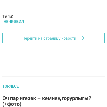
Теги:
НЕЧКӘБИЛ
Перейти на страницу новости
ТӨРЛЕСЕ
Өч пар игезәк – кемнең горурлыгы?
(+фото)