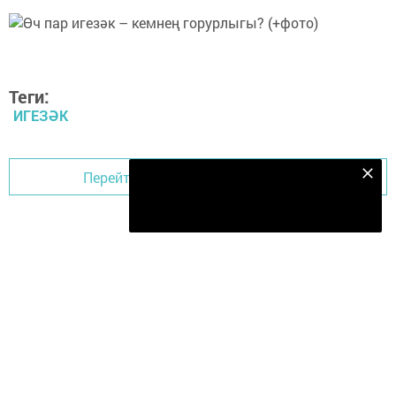
Теги:
ИГЕЗӘК
Перейти на страницу новости
Безнең Яндекс Дзен каналына языл
Подписаться