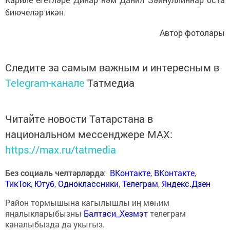
биючеләр икән.
Автор фотолары
Следите за самым важным и интересным в
Telegram-канале
Татмедиа
Читайте новости Татарстана в
национальном мессенджере MАХ:
https://max.ru/tatmedia
Без социаль челтәрләрдә
:
ВКонтакте
,
ВКонтакте
,
ТикТок
,
Ютуб
,
Одноклассники
,
Телеграм
,
Яндекс.Дзен
Район тормышына кагылышлы иң мөһим
яңалыкларыбызны
Балтаси_Хезмэт
телеграм
каналыбызда да укыгыз.