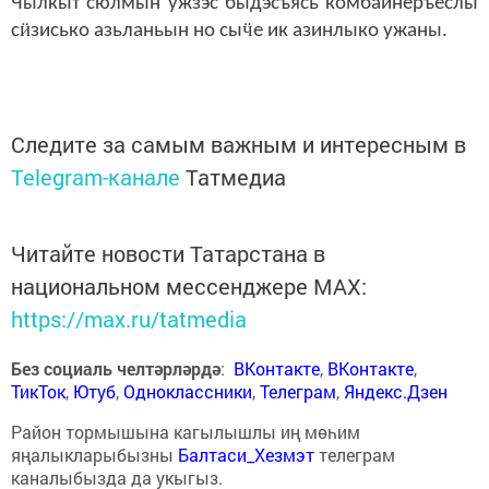
Чылкыт сюлмын ужзэс быдэсъясь комбайнёръёслы
ӥ
ӵ
с
зисько азьланьын но сы
е ик азинлыко ужаны.
Следите за самым важным и интересным в
Telegram-канале
Татмедиа
Читайте новости Татарстана в
национальном мессенджере MАХ:
https://max.ru/tatmedia
Без социаль челтәрләрдә
:
ВКонтакте
,
ВКонтакте
,
ТикТок
,
Ютуб
,
Одноклассники
,
Телеграм
,
Яндекс.Дзен
Район тормышына кагылышлы иң мөһим
яңалыкларыбызны
Балтаси_Хезмэт
телеграм
каналыбызда да укыгыз.