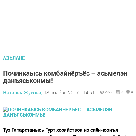
АЗЬЛАНЕ
Починкаысь комбайнёръёс – асьмелэн
данъяськонмы!
Наталья Жукова,
18 ноябрь 2017 - 14:51
2079
0
0
Туэ Татарстанысь Гурт хозяйствоя но сиён-юонъя