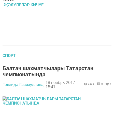
ҖӘЯҮЛЕЛӘР КИЧҮЕ
СПОРТ
Балтач шахматчылары Татарстан
чемпионатында
18 ноябрь 2017 -
Гөлзидә Газизуллина,
3434
0
1
15:41