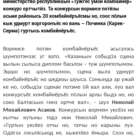
министерство республикаын «Тужгес умой комбайнёр»
конкурс ортчытӥз. Та конкурсын вормисе потӥзы
асьме районысь 20 комбайнёръёсмы но, соос пӧлын
кык удмурт воргоронъёс но вань – Починка (Карек-
Серма) гуртысь комбайнёръёс.
Вормисе потэм комбайнёръёс асьсэлэсь
ӟ
шумпотэмзэс уг вато. «Казаньын собыд
а сцена
вылын сылыса диплом басьтон – туж шумпотымон.
Эшшо но шумпотымон, сцена вылэ удмурт
комбайнёръёс но шедизы шуыса. Сомында ар ужай
ӟ
ӧ
ке но, собыд
а сценае потэме
й вал али, луо вал
ӧ
конкурсъёс комбайнёръёс п
лын арлы быдэ но, но
соиз Балтасьын гинэ ортче вал», - шуэ
Николай
Михайлович Асаков
. Конкурсын вормем уксёзэ но
кытчы кутыны тодэ ини Николай Михайлович.
«Гуртын уксёез отчы но, татчы но карыны луэ.
ӥ
ӥ
ӥ
Од
гзэ лэсьт
ськод ке, кыкет
ез ёмыра. Созэ но,