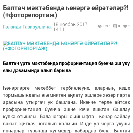
Балтач мәктәбендә һөнәргә өйрәтәләр?!
(+фоторепортаж)
18 ноябрь 2017 -
Гөлзидә Газизуллина,
3797
0
1
14:11
Балтач урта мәктәбендә профориентация буенча эш уку
елы дәвамында алып барыла
Һөнәрләргә мәхәббәт тәрбияләүне, аларның кеше
тормышындагы әһәмиятен аңлату эшләре хәзер парта
арасына утыргач ук башлана. Икенче төрле әйтсәк
профориентация буенча эшне кече яшьтән башлау
күпкә отышлы. Бала югары сыйныфта - һөнәр сайлау
вакыт җиткәч, югалып калмый. Инде ул чорга укучы
һөнәрләр турында күпмедер хәбәрдар була. Балтач