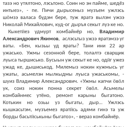
тазэ но утялтоно, лэсьтоно. Соин но эн пайме, шедёз
интыез», - пе. Пичи дырысеныз музъем ужлэсь
ӧ
ш
мзэ валаса будэм бере, туж яратэ вылэм ужзэ
Николай Михайлович, куд-ог дыръя секыт луэ ке но.
ӥ
Кыкет
ез удмурт комбайнёр но,
Владимир
Александрович Якимов
, аслэсьтыз ужзэ яратэмзэ уг
ваты. «Бен, кызьы уд яраты? Тани ини 22 ар
ужасько. Ужмы сезонной бере, толалтэ сварщик
ӥ
луыса тыршисько. Бусыын уж секыт ке но, од
г ужез
ужад ке, дышиськод. Милемыз нокин кужмысь уг
ужаты, асьмелэн мылкыдмы луыса ужаськомы, -
ӧ
ӧ
шуиз Владимир Александрович. «Ужмы капчи
в
л
ӧ
ӧ
ук, соиз нокин понна секрет
в
л. Асьмелы
комбайнмес утёно, ремонт карыны быгатоно.
Котькин но озьы уз быгаты, дыр… Ужлэсь
ӥ
кышкасьтэм, музъемез ярат
сь адями гинэ та уж
ӥ
борды басьт
ськыны быгатоз», - вераз комбайнёр.