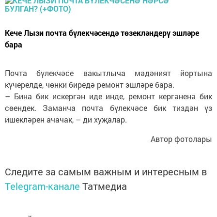
Кече Лызи почта бүлекчәсендә төзекләндерү эшләре
бара
Почта бүлекчәсе вакытлыча мәдәният йортына
күчерелде, чөнки биредә ремонт эшләре бара.
– Бина бик искергән иде инде, ремонт кергәненә бик
сөендек. Заманча почта бүлекчәсе бик тиздән үз
ишекләрен ачачак, – ди хуҗалар.
Автор фотолары
Следите за самым важным и интересным в
Telegram-канале
Татмедиа