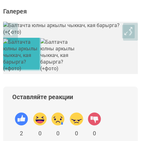
Галерея
❮
❯
Оставляйте реакции
2
0
0
0
0