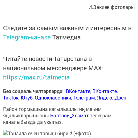
И.Зәкиев фотолары
Следите за самым важным и интересным в
Telegram-канале
Татмедиа
Читайте новости Татарстана в
национальном мессенджере MАХ:
https://max.ru/tatmedia
Без социаль челтәрләрдә
:
ВКонтакте
,
ВКонтакте
,
ТикТок
,
Ютуб
,
Одноклассники
,
Телеграм
,
Яндекс.Дзен
Район тормышына кагылышлы иң мөһим
яңалыкларыбызны
Балтаси_Хезмэт
телеграм
каналыбызда да укыгыз.