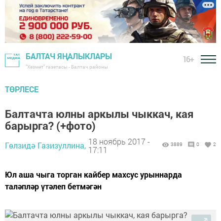
БАЛТАЧ ЯҢАЛЫКЛАРЫ
16+
"Хезмәт" газетасы - Балтач районы
ТӨРЛЕСЕ
Балтачта юлны аркылы чыккач, кая
барырга? (+фото)
18 ноябрь 2017 -
Гөлзидә Газизуллина,
3889
0
2
17:11
Юл аша чыга торган кайбер махсус урыннарда
таләпләр үтәлеп бетмәгән