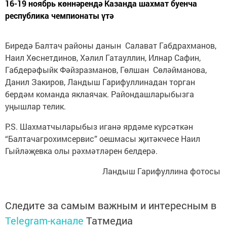
16-19 ноябрь көннәрендә Казанда шахмат буенча
республика чемпионаты үтә
Биредә Балтач районы данын Салават Габдрахманов,
Наил Хөснетдинов, Хәлил Гатауллин, Илнар Сафин,
Габдерәфыйк Фәйзразманов, Гөлшан Сөләйманова,
Данил Закиров, Ландыш Гарифуллинадан торган
бердәм команда яклаячак. Райондашларыбызга
уңышлар телик.
P.S. Шахматчыларыбыз иганә ярдәме күрсәткән
“Балтачагрохимсервис” оешмасы җитәкчесе Наил
Гыйләҗевка олы рәхмәтләрен белдерә.
Ландыш Гарифуллина фотосы
Следите за самым важным и интересным в
Telegram-канале
Татмедиа