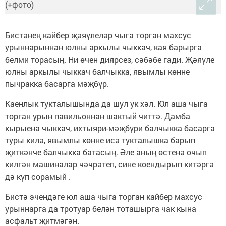
Бистәнең кайбер җәяүлеләр чыга торган махсус
урыннарыннан юлны аркылы чыккач, кая барырга
белми торасың. Ни өчен диярсез, сәбәбе гади. Җәяүле
юлны аркылы чыккач балчыкка, явымлы көнне
пычракка басарга мәҗбүр.
Каенлык тукталышында да шул ук хәл. Юл аша чыга
торган урын павильоннан шактый читтә. Дамба
кырыена чыккач, ихтыяри-мәҗбүри балчыкка басарга
туры килә, явымлы көнне исә тукталышка барып
җиткәнче балчыкка батасың. Әле аның өстенә очып
килгән машиналар чәчрәтеп, сине коендырып китәргә
дә күп сорамый .
Бистә эчендәге юл аша чыга торган кайбер махсус
урыннарга да тротуар белән тоташырга чак кына
асфальт җитмәгән.