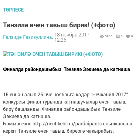
ТӨРЛЕСЕ
Тәнзилә өчен тавыш бирик! (+фото)
18 ноябрь 2017 -
Гөлзидә Газизуллина,
3905
0
9
12:26
Финалда райондашыбыз Тәнзилә Зәкиева да катнаша
15 еннән алып 25 нче ноябрьгә кадәр "Нечкэбил 2017"
конкурсы финал турында катнашучылар өчен тавыш
бирү башланды. Финалда райондашыбыз Тәнзилә
Зәкиева да катнаша.
Һәммәгезне http://nechkebil.ru/participants ссылкасына
кереп Тәнзилә өчен тавыш бирергә чакырабыз.