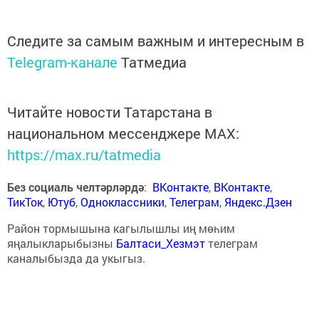
Следите за самым важным и интересным в
Telegram-канале
Татмедиа
Читайте новости Татарстана в
национальном мессенджере MАХ:
https://max.ru/tatmedia
Без социаль челтәрләрдә
:
ВКонтакте
,
ВКонтакте
,
ТикТок
,
Ютуб
,
Одноклассники
,
Телеграм
,
Яндекс.Дзен
Район тормышына кагылышлы иң мөһим
яңалыкларыбызны
Балтаси_Хезмэт
телеграм
каналыбызда да укыгыз.