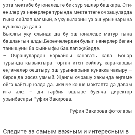
урта мәктәбе бу юнәлештә бик зур эшләр башкара. Әти-
әниләр үз һөнәрләре турында мәктәптәге очрашуларда
гына сөйләп калмый, ә укучыларны үз эш урыннарына
кунакка да дәшә.
Быелгы уку елында да бу эш юнәлеше матур гына
башлангыч алды.Беренчеләрдән булып һөнәрләр белән
танышуны 8а сыйныфы башлап җибәрде.
– Очрашулардан һәркайсы канәгать кала. Һөнәр
турында кызыктыра торган итеп сөйләү, кара-каршы
әңгәмәләр оештыру, эш урыннарына кунакка чакыру –
берсе дә эзсез узмый. Җанлы очрашу хакында әңгәмә
өйгә кайтыр юлда да, икенче көнне мәктәптә дә дәвам
итә әле, – ди тәрбия эшләре буенча директор
урынбасары Руфия Закирова.
Руфия Закирова фотолары
Следите за самым важным и интересным в