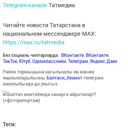
Telegram-канале
Татмедиа
Читайте новости Татарстана в
национальном мессенджере MАХ:
https://max.ru/tatmedia
Без социаль челтәрләрдә
:
ВКонтакте
,
ВКонтакте
,
ТикТок
,
Ютуб
,
Одноклассники
,
Телеграм
,
Яндекс.Дзен
Район тормышына кагылышлы иң мөһим
яңалыкларыбызны
Балтаси_Хезмэт
телеграм
каналыбызда да укыгыз.
Теги: