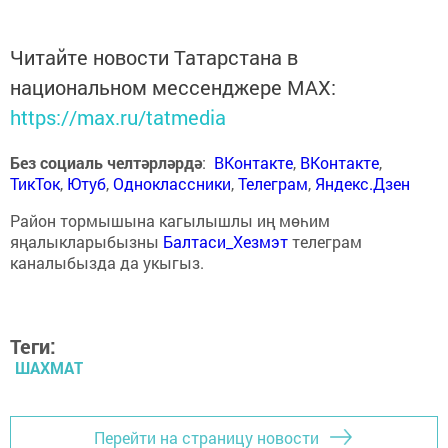
Читайте новости Татарстана в
национальном мессенджере MАХ:
https://max.ru/tatmedia
Без социаль челтәрләрдә
:
ВКонтакте
,
ВКонтакте
,
ТикТок
,
Ютуб
,
Одноклассники
,
Телеграм
,
Яндекс.Дзен
Район тормышына кагылышлы иң мөһим
яңалыкларыбызны
Балтаси_Хезмэт
телеграм
каналыбызда да укыгыз.
Теги:
ШАХМАТ
Перейти на страницу новости