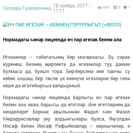
18 ноябрь 2017 -
Гөлзидә Газизуллина,
4331
0
1
11:11
Нормадагы һөнәр лицеенда өч пар игезәк белем ала
Игезәкләр – табигатьнең бер могҗизасы. Бу сирәк
күренеш. Безнең җирлектә дә игезәкләр туу, даими
булмаса да, булып тора. Бер-берсенә ике тамчы су
кебек охшаш, бер төсле үк киенүче игезләрне бер генә
кеше дә игътибарсыз калдырмый.
Нормадагы һөнәр лицеенда барлыгы өч пар игезәк
белем ала икән, барысы да егетләр. Әле егетләрнең дә
ниндиләре! Борнак авылыннан Фәдил һәм Фәзил
Мөдәррисовлар уку алдынгылары булса, Яңгулдан
Илсаф белән Инсаф Рәфыйковлар – көрәшчеләр, ә
Кариле егетләре Динар һәм Данил Зәйнуллиннар оста