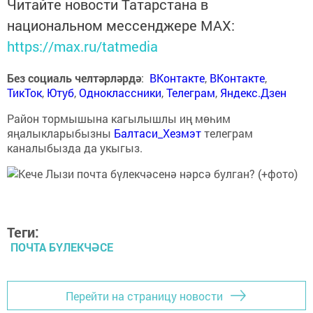
Читайте новости Татарстана в
национальном мессенджере MАХ:
https://max.ru/tatmedia
Без социаль челтәрләрдә
:
ВКонтакте
,
ВКонтакте
,
ТикТок
,
Ютуб
,
Одноклассники
,
Телеграм
,
Яндекс.Дзен
Район тормышына кагылышлы иң мөһим
яңалыкларыбызны
Балтаси_Хезмэт
телеграм
каналыбызда да укыгыз.
Теги:
ПОЧТА БҮЛЕКЧӘСЕ
Перейти на страницу новости