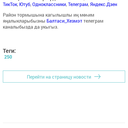
ТикТок
,
Ютуб
,
Одноклассники
,
Телеграм
,
Яндекс.Дзен
Район тормышына кагылышлы иң мөһим
яңалыкларыбызны
Балтаси_Хезмэт
телеграм
каналыбызда да укыгыз.
Теги:
250
Перейти на страницу новости