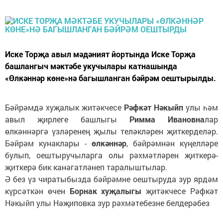
Иске Торҗа авыл мәдәният йортында Иске Торҗа
башлангыч мәктәбе укучылары катнашында
«Өлкәннәр көне»нә багышланган бәйрәм оештырылды.
Бәйрәмдә хуҗалык житәкчесе
Рәфкәт Нәкыйп
улы һәм
авыл җирлеге башлыгы
Римма Ивановна
лар
өлкәннәргә үзләренең җылы теләкләрен җиткерделәр.
Бәйрәм кунаклары -
өлкәннәр
, бәйрәмнән күңелләре
булып, оештыручыларга олы рәхмәтләрен җиткерә-
җиткерә бик канәгатләнеп таралыштылар.
Ә без үз чиратыбызда бәйрәмне оештыруда зур ярдәм
күрсәткән өчен
Борнак хуҗалыгы
җитәкчесе Рәфкәт
Нәкыйп улы Нәҗиповка зур рәхмәтебезне белдерәбез