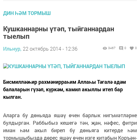
ДИН ҺӘМ ТОРМЫШ
Кушканнарны үтәп, тыйганнардан
тыелып
Ильнур,
22 октябрь 2014 - 12:36
3467
0
0
Бисмилләәһир рахмәнирраһим Аллаһы Тәгалә адәм
балаларын гүзәл, күркәм, камил акыллы итеп бар
кылган.
Аларга бу дөньяда яшәү өчен барлык нигъмәтләрне
булдырган. Раббыбыз кешегә тән, җан, нәфес, фитри
иман һәм акыл биреп бу дөньяга китерде һәм
тормышыбызда дөрес яшәү өчен изге китабын Коръән-