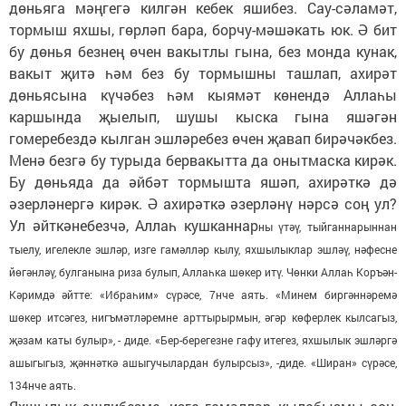
дөньяга мәңгегә килгән кебек яшибез. Сау-сәламәт,
тормыш яхшы, гөрләп бара, борчу-мәшәкать юк. Ә бит
бу дөнья безнең өчен вакытлы гына, без монда кунак,
вакыт җитә һәм без бу тормышны ташлап, ахирәт
дөньясына күчәбез һәм кыямәт көнендә Аллаһы
каршында җыелып, шушы кыска гына яшәгән
гомеребездә кылган эшләребез өчен җавап бирәчәкбез.
Менә безгә бу турыда бервакытта да онытмаска кирәк.
Бу дөньяда да әйбәт тормышта яшәп, ахирәткә дә
әзерләнергә кирәк. Ә ахирәткә әзерләнү нәрсә соң ул?
Ул әйткәнебезчә, Аллаһ кушканнар
ны үтәү, тыйганнарыннан
тыелу, игелекле эшләр, изге гамәлләр кылу, яхшылыклар эшләү, нәфесне
йөгәнләү, булганына риза булып, Аллаһка шөкер итү. Чөнки Аллаһ Коръән-
Кәримдә әйтте: «Ибраһим» сүрәсе, 7нче аять. «Минем биргәннәремә
шөкер итсәгез, нигъмәтләремне арттырырмын, әгәр көферлек кылсагыз,
җәзам каты булыр», - диде. «Бер-берегезне гафу итегез, яхшылык эшләргә
ашыгыгыз, җәннәткә ашыгучылардан булырсыз», -диде. «Ширан» сүрәсе,
134нче аять.