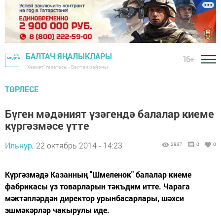
БАЛТАЧ ЯҢАЛЫКЛАРЫ
16+
"Хезмәт" газетасы - Балтач районы
ТӨРЛЕСЕ
Бүген мәдәният үзәгендә балалар киеме
күргәзмәсе үтте
Ильнур,
22 октябрь 2014 - 14:23
2837
0
0
Күргәзмәдә Казанның "Шмеленок" балалар киеме
фабрикасы үз товарларын тәкъдим итте. Чарага
мәктәпләрдән директор урынбасарлары, шәхси
эшмәкәрләр чакырулы иде.