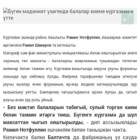
Күргәзмә эшендә район башлыгы
Рамил Нотфуллин
, башкарма комитет
җитәкчесе
Рамил Шакиров
та катнашты.
Мәгариф һәм фән министрлыгы инициативасы белән оештырылган әлеге
чараның төп максаты - балаларны киҗе-мамык тукымадан тегелгән
киемнәр белән тәэмин итү. Күргәзмә вакытында аеруча укучы формасы
хакында зур сөйләшү булды. Фабрика тарафыннан тәкъдим ителүче
укучы кызлар өчен форманың өр-яңа моделе катнашучыларда зур
кызыксыну уятты. Бәяләрнең чагыштырмача арзан булуы да, сатып
алучы өчен зур роль уйный.
- Без мәктәп балаларын табигый, сулый торган кием
белән тәэмин итәргә тиеш. Бүгенге күргәзмә дә шул
максаттан чыгып оештырылды
, - дип ассызыклады
Рамил Нотфуллин
эшчәнлек белән танышкан чакта.
Киләчәктә бәлки
Балтачта
да фабриканың үз сәүдә