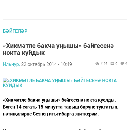
БӘЙГЕЛӘР
«Хикмәтле бакча уңышы» бәйгесенә
нокта куйдык
Ильнур,
22 октябрь 2014 - 10:49
1109
0
0
«Хикмәтле бакча уңышы» бәйгесенә нокта куелды.
Бүген 14 сәгать 15 минутта тавыш бирүне туктатып,
нәтиҗәләрне Сезнең игътибарга җиткерәм.