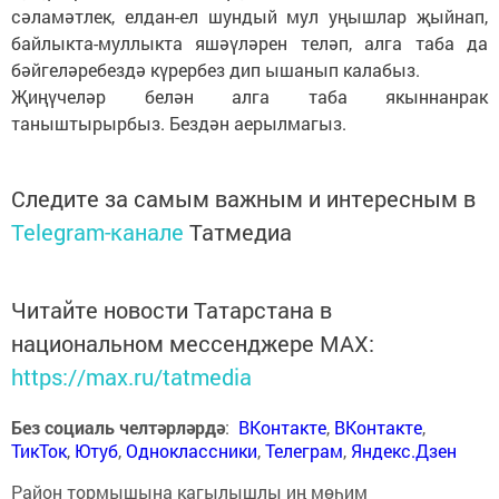
сәламәтлек, елдан-ел шундый мул уңышлар җыйнап,
байлыкта-муллыкта яшәүләрен теләп, алга таба да
бәйгеләребездә күрербез дип ышанып калабыз.
Җиңүчеләр белән алга таба якыннанрак
таныштырырбыз. Бездән аерылмагыз.
Следите за самым важным и интересным в
Telegram-канале
Татмедиа
Читайте новости Татарстана в
национальном мессенджере MАХ:
https://max.ru/tatmedia
Без социаль челтәрләрдә
:
ВКонтакте
,
ВКонтакте
,
ТикТок
,
Ютуб
,
Одноклассники
,
Телеграм
,
Яндекс.Дзен
Район тормышына кагылышлы иң мөһим