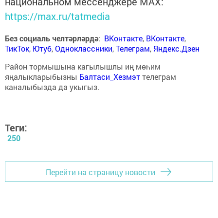
национальном мессенджере MАХ:
https://max.ru/tatmedia
Без социаль челтәрләрдә
:
ВКонтакте
,
ВКонтакте
,
ТикТок
,
Ютуб
,
Одноклассники
,
Телеграм
,
Яндекс.Дзен
Район тормышына кагылышлы иң мөһим
яңалыкларыбызны
Балтаси_Хезмэт
телеграм
каналыбызда да укыгыз.
Теги:
250
Перейти на страницу новости