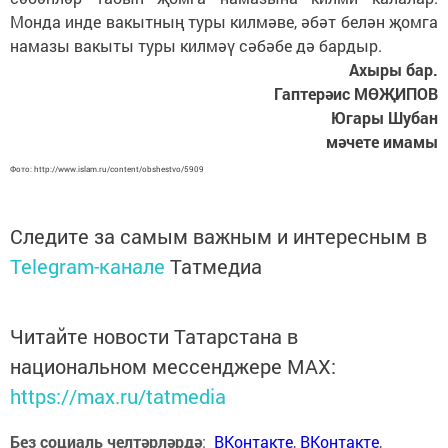
Монда инде вакытның туры килмәве, әбәт белән җомга
намазы вакыты туры килмәү сәбәбе дә бардыр.
Ахыры бар.
Гаптерәис МӨҖИПОВ
Югары Шубан
мәчете имамы
Фото: http://www.islam.ru/content/obshestvo/5909
Следите за самым важным и интересным в
Telegram-канале
Татмедиа
Читайте новости Татарстана в
национальном мессенджере MАХ:
https://max.ru/tatmedia
Без социаль челтәрләрдә
:
ВКонтакте
,
ВКонтакте
,