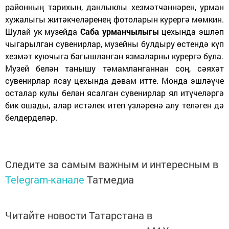
районның тарихын, данлыклы хезмәтчәннәрен, урман
хужалыгы житәкчеләренең фотоларын курергә мөмкин.
Шулай ук музейда
Саба урманчылыгы
цехында эшләп
чыгарылган сувенирлар, музейны булдыру өстендә күп
хезмәт куючыга багышланган язмаларны курергә була.
Музей белән танышу тәмамланганнан соң, сәяхәт
сувенирлар ясау цехында дәвам итте. Монда эшләүче
осталар кулы белән ясалган сувенирлар ял итүчеләргә
бик ошады, алар истәлек итеп үзләренә алу теләген дә
белдерделәр.
Следите за самым важным и интересным в
Telegram-канале
Татмедиа
Читайте новости Татарстана в