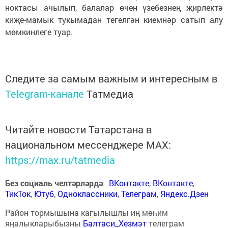
ноктасы ачылып, балалар өчен үзебезнең җирлектә
киҗе-мамык тукымадан тегелгән киемнәр сатып алу
мөмкинлеге туар.
Следите за самым важным и интересным в
Telegram-канале
Татмедиа
Читайте новости Татарстана в
национальном мессенджере MАХ:
https://max.ru/tatmedia
Без социаль челтәрләрдә
:
ВКонтакте
,
ВКонтакте
,
ТикТок
,
Ютуб
,
Одноклассники
,
Телеграм
,
Яндекс.Дзен
Район тормышына кагылышлы иң мөһим
яңалыкларыбызны
Балтаси_Хезмэт
телеграм