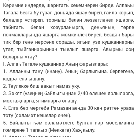
Кәримне иңдерде, шәригать хөкемнәрен бирде. Аллаһы
Тәгалә безгә бу гүзәл дөньяда яшәү биреп, гаилә корып,
балалар үстереп, тормыш белән ләззәтләнеп яшәргә,
табигать белән хозурланырга, дөньяның төрле
почмакларында яшәргә мөмкинлек биреп, бездән бары
тик бер генә нәрсәне сорады, ягъни үзе кушканнарны
үтәп, тыйганнарыннан тыелып яшәргә. Авырмы соң
боларны үтәү?
I. Аллаһ Тәгалә кушканнар Аның фарызлары:
1. Аллаһны тану (инану). Аның барлыгына, берлегенә,
кодрәтенә ышану.
2. Тәүлеккә биш вакыт намаз уку.
3. Зәкят (үзеңнең байлыгыңнан 2/40 өлешен ярлыларга,
мохтаҗларга, ятимнәргә өләшү.
4. Елга бер мәртәбә Рамазан аенда 30 көн рәттән ураза
тоту (сәламәт кешеләр өчен).
5. Байлыгы һәм сәламәтлеге булган һәр мөселманга
гомеренә 1 тапкыр (Мәккәгә) Хаҗ кылу.