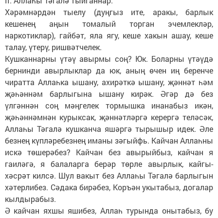
II. Аллаһы Тәгалә тыйганнар:
Хәрәмнәрдән тыелу (дуңгыз ите, аракы, барлык
кешенең аңын томалый торган эчемлекләр,
наркотиклар), гайбәт, яла ягу, кеше хакын ашау, кеше
талау, үтерү, ришвәтчелек.
Кушканнарны үтәү авырмы соң? Юк. Боларны үтәүдә
бернинди авырлыклар да юк, аның өчен иң беренче
чиратта Аллаһка ышану, ахирәткә ышану, җәннәт һәм
җәһәннәм барлыгына ышану кирәк. Әгәр дә без
үлгәннән соң мәңгелек тормышка инанабыз икән,
җәһәннәмнән курыксак, җәннәтләргә керергә теләсәк,
Аллаһы Тәгалә кушканча яшәргә тырышыр идек. Әле
безнең күпләребезнең иманы зәгыйфь. Кайчан Аллаһны
искә төшерәбез? Кайчан без авырыйбыз, кайчан я
гаиләгә, я балаларга берәр төрле авырлык, кайгы-
хәсрәт килсә. Шул вакыт без Аллаһы Тәгалә барлыгын
хәтерлибез. Сәдака бирәбез, Коръән укытабыз, догалар
кылдырабыз.
Ә кайчан яхшы яшибез, Аллаһ турында онытабыз, бу