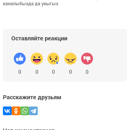
каналыбызда да укыгыз.
Оставляйте реакции
0
0
0
0
0
Расскажите друзьям