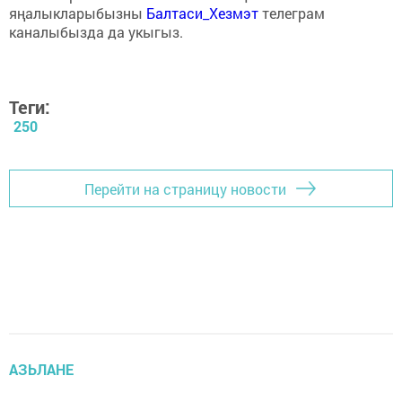
яңалыкларыбызны
Балтаси_Хезмэт
телеграм
каналыбызда да укыгыз.
Теги:
250
Перейти на страницу новости
АЗЬЛАНЕ