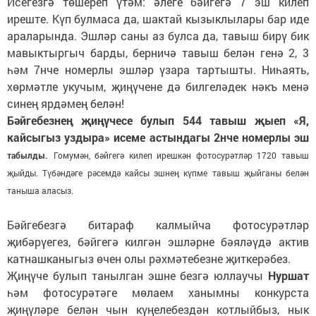
Исегезгә төшереп үтәм: әлеге бәйгегә 7 эш килеп
иреште. Күп булмаса да, шактай кызыклылары бар иде
араларында. Эшләр саны аз булса да, тавыш бирү бик
мавыктыргыч барды, берничә тавыш белән генә 2, 3
һәм 7нче номерлы эшләр үзара тартышты. Ниһаять,
хөрмәтле укучым, җиңүчене дә билгеләдек нәкъ менә
синең ярдәмең белән!
Бәйгебезнең җиңүчесе булып 544 тавыш җыеп «Я,
кайсыгыз уздыра» исеме астындагы 2нче номерлы эш
табылды.
Гомумән, бәйгегә килеп ирешкән фотосурәтләр 1720 тавыш
җыйды. Түбәндәге рәсемдә кайсы эшнең күпме тавыш җыйганы белән
таныша аласыз.
Бәйгебезгә битараф калмыйча фотосурәтләр
җибәрүегез, бәйгегә килгән эшләрне бәяләүдә актив
катнашканыгыз өчен олы рәхмәтебезне җиткерәбез.
Җиңүче булып танылган эшне безгә юллаучы
Нуршат
һәм фотосурәтәге мөлаем ханымны конкурста
җиңүләре белән чын күңелебездән котлыйбыз, нык