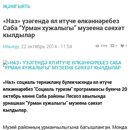
ҖӘМГЫЯТЬ
«Наз» үзәгендә ял итүче өлкәннәребез
Саба “Урман хужалыгы” музеена сәяхәт
кылдылар
Ильнур,
22 октябрь 2014 - 11:54
3069
0
0
«Наз» социаль тернәкләнү бүлекчәсендә ял итүче
өлкәннәребез "Социаль туризм" программасы буенча 20
октябрь көнне Саба районы Лесхоз авылында
урнашкан "Урман хужалыгы" музеена сәяхәт
кылдылар.
Музей районның урманчылыгына багышланган. Монда