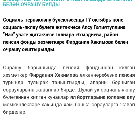
Социаль-тернәкләнү бүлекчәсендә 17 октябрь коне
социаль-яклау булеге житәкчесе Алсу Гатиятуллина
"Наз" узәге җитәкчесе Гөлнара Әхмәдиева, район
пенсия фонды хезмәткәре Фирдания Хәкимова белән
очрашу оештырылды.
Очрашу барышында пенсия фондыннан килгән
хезмәткәр
Фирдания Хәкимова
өлкәннәребезне
пенсия
турында тулырак таныштырды, аларны борчыган
сорауларына жаваплар бирде. Шулай ук социаль-яклау
бүлегеннән килгән кунаклар
ял йортларына юллама алу
мөмкинлекләре хакында хәм башка сорауларга жавап
бирделәр.