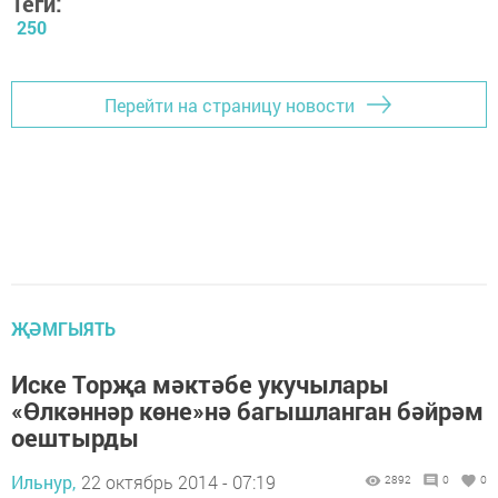
Теги:
250
Перейти на страницу новости
ҖӘМГЫЯТЬ
Иске Торҗа мәктәбе укучылары
«Өлкәннәр көне»нә багышланган бәйрәм
оештырды
Ильнур,
22 октябрь 2014 - 07:19
2892
0
0