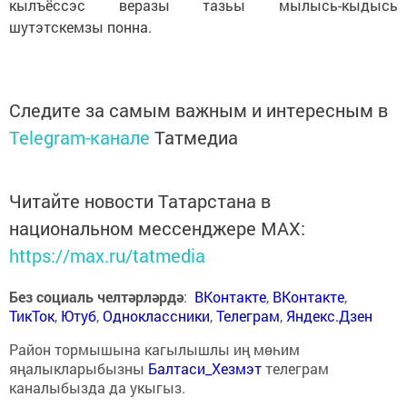
кылъёссэс веразы тазьы мылысь-кыдысь
шутэтскемзы понна.
Следите за самым важным и интересным в
Telegram-канале
Татмедиа
Читайте новости Татарстана в
национальном мессенджере MАХ:
https://max.ru/tatmedia
Без социаль челтәрләрдә
:
ВКонтакте
,
ВКонтакте
,
ТикТок
,
Ютуб
,
Одноклассники
,
Телеграм
,
Яндекс.Дзен
Район тормышына кагылышлы иң мөһим
яңалыкларыбызны
Балтаси_Хезмэт
телеграм
каналыбызда да укыгыз.