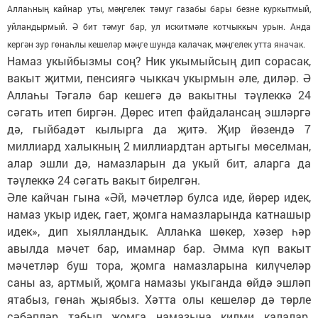
Аллаһның кайнар уты, мәңгелек тәмуг газабы бары безне куркытмый,
уйландырмый. Ә бит тәмуг бар, ул искитмәле котчыккыч урын. Анда
кергән зур гөнаһлы кешеләр мәңге шунда калачак, мәңгелек утта яначак.
Намаз укыйбызмы соң? Ник укымыйсың дип сорасак,
вакыт җитми, пенсиягә чыккач укырмын әле, диләр. Ә
Аллаһы Тәгалә бар кешегә дә вакытны тәүлеккә 24
сәгать итеп биргән. Дөрес итеп файдалансаң эшләргә
дә, гыйбадәт кылырга да җитә. Җир йөзендә 7
миллиард халыкның 2 миллиардтан артыгы мөселман,
алар эшли дә, намазларын да укый бит, аларга да
тәүлеккә 24 сәгать вакыт бирелгән.
Әле кайчан гына «Әй, мәчетләр булса иде, йөрер идек,
намаз укыр идек, гает, җомга намазларында катнашыр
идек», дип хыялландык. Аллаһка шөкер, хәзер һәр
авылда мәчет бар, имамнар бар. Әмма күп вакыт
мәчетләр буш тора, җомга намазларына килүчеләр
саны аз, артмый, җомга намазы укыганда өйдә эшләп
ятабыз, гөнаһ җыябыз. Хәтта олы кешеләр дә төрле
сәбәпләр табып җомга намазына килми калалар.