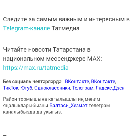
Следите за самым важным и интересным в
Telegram-канале
Татмедиа
Читайте новости Татарстана в
национальном мессенджере MАХ:
https://max.ru/tatmedia
Без социаль челтәрләрдә
:
ВКонтакте
,
ВКонтакте
,
ТикТок
,
Ютуб
,
Одноклассники
,
Телеграм
,
Яндекс.Дзен
Район тормышына кагылышлы иң мөһим
яңалыкларыбызны
Балтаси_Хезмэт
телеграм
каналыбызда да укыгыз.