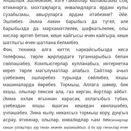
Яхшылык эшлибезме, изге гамәлләр кылабызмы соң,
ятимнәргә, мохтаҗларга, инвалидларга ярдәм кулы
сузабызмы, авыруларга ярдәм итәбезме? Әйе.
Эшлибез. Әмма ләкин барыбыз да түгел, әле
барыбызда да мәрхәмәтлелек, шәфкатьлелек, олы
хисләр җитеп бетми, кеше кайгысы өчен кайгыра, кеше
шатлыгы өчен шатлана белмибез.
Фән, техника алга китте, һәркайсыбызда кесә
телефоны, төрле җирләрдәге туганнарыбыз белән
сөйләшәбез, Компьютерлар кулланабыз, интернетка
кереп төрле мәгълүматлар алабыз. Сайтлар ачып
үзебезнең эшләребез турында сөйлибез, яхшы
машиналарда йөрибез. Тормыш, Аллага шөкер, бик
яхшы, олылар пенсия ала, газ кергән, йортлар әйбәт.
Әмма әхлак ягыннан карасак, әхлагыбыз түбән,
үзебездән яхшы яшәгән кешедән көнләшәбез,
үчләшәбез. Зина кылу, никахсыз тормыш кору, дуңгыз
асрау, ятимнәр, олылар, инвалидлар һәм пен
сионерлар
хакын үзләштерү зур гөнаһ икәнен аңламыйбыз. Ә бу зур гөнаһлар өчен