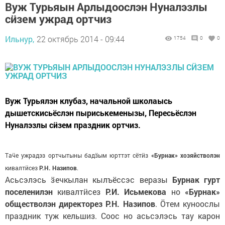
Вуж Турьяын Арлыдоослэн Нуналэзлы
сӥзем ужрад ортчиз
Ильнур,
22 октябрь 2014 - 09:44
1754
0
0
Вуж Турьялэн клубаз, начальной школаысь
дышетскисьёслэн пыриськеменызы, Пересьёслэн
Нуналэзлы сӥзем праздник ортчиз.
Таӵе ужрадэз ортчытыны бадӟым юрттэт сётӥз
«Бурнак» хозяйстволэн
кивалтӥсез
Р.Н. Назипов
.
Асьсэлэсь ӟечкылан кылъёссэс веразы
Бурнак гурт
поселенилэн
кивалтӥсез
Р.И. Исьмекова
но
«Бурнак»
обществолэн директорез Р.Н. Назипов
. Ӧтем куноослы
праздник туж кельшиз. Соос но асьсэлэсь тау карон