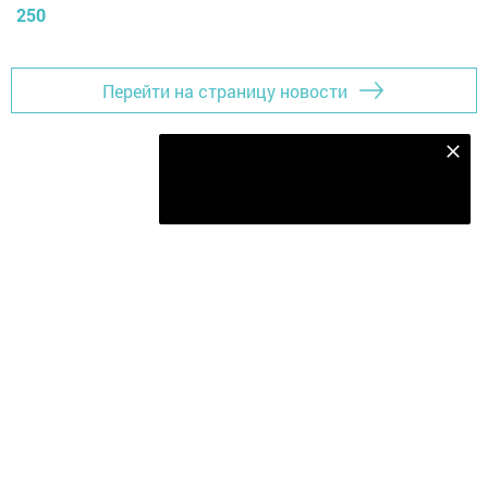
250
Перейти на страницу новости
Безнең Яндекс Дзен каналына языл
Подписаться