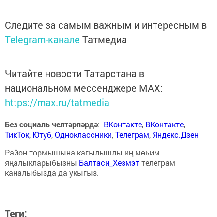
Следите за самым важным и интересным в
Telegram-канале
Татмедиа
Читайте новости Татарстана в
национальном мессенджере MАХ:
https://max.ru/tatmedia
Без социаль челтәрләрдә
:
ВКонтакте
,
ВКонтакте
,
ТикТок
,
Ютуб
,
Одноклассники
,
Телеграм
,
Яндекс.Дзен
Район тормышына кагылышлы иң мөһим
яңалыкларыбызны
Балтаси_Хезмэт
телеграм
каналыбызда да укыгыз.
Теги: