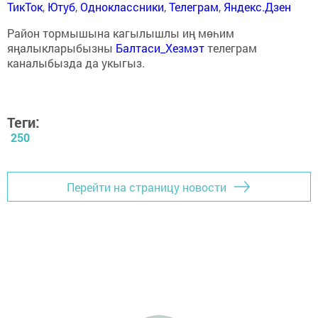
ТикТок
,
Ютуб
,
Одноклассники
,
Телеграм
,
Яндекс.Дзен
Район тормышына кагылышлы иң мөһим
яңалыкларыбызны
Балтаси_Хезмэт
телеграм
каналыбызда да укыгыз.
Теги:
250
Перейти на страницу новости