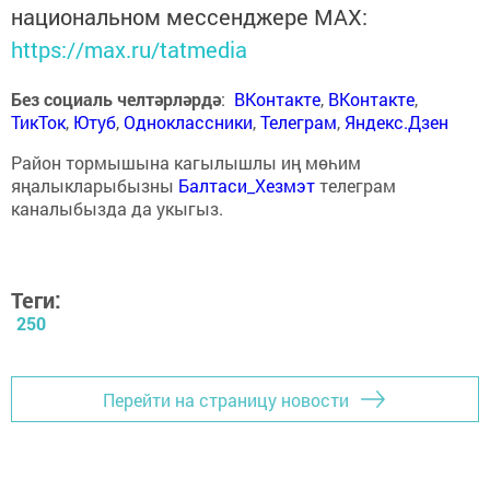
национальном мессенджере MАХ:
https://max.ru/tatmedia
Без социаль челтәрләрдә
:
ВКонтакте
,
ВКонтакте
,
ТикТок
,
Ютуб
,
Одноклассники
,
Телеграм
,
Яндекс.Дзен
Район тормышына кагылышлы иң мөһим
яңалыкларыбызны
Балтаси_Хезмэт
телеграм
каналыбызда да укыгыз.
Теги:
250
Перейти на страницу новости