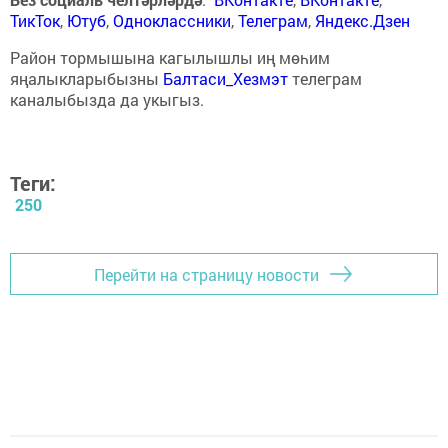
ТикТок
,
Ютуб
,
Одноклассники
,
Телеграм
,
Яндекс.Дзен
Район тормышына кагылышлы иң мөһим
яңалыкларыбызны
Балтаси_Хезмэт
телеграм
каналыбызда да укыгыз.
Теги:
250
Перейти на страницу новости