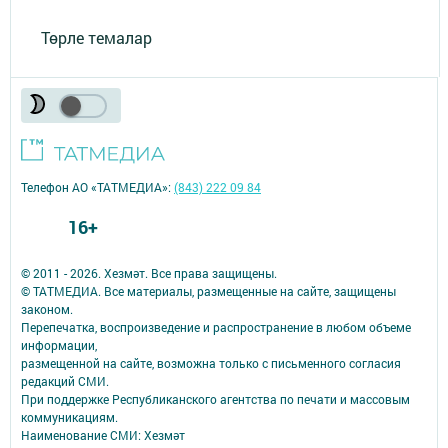
Төрле темалар
Телефон АО «ТАТМЕДИА»:
(843) 222 09 84
16+
© 2011 - 2026. Хезмәт. Все права защищены.
© ТАТМЕДИА. Все материалы, размещенные на сайте, защищены
законом.
Перепечатка, воспроизведение и распространение в любом объеме
информации,
размещенной на сайте, возможна только с письменного согласия
редакций СМИ.
При поддержке Республиканского агентства по печати и массовым
коммуникациям.
Наименование СМИ: Хезмәт