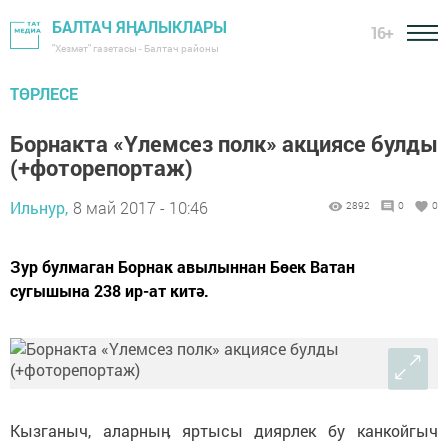
БАЛТАЧ ЯҢАЛЫКЛАРЫ
16+
"Хезмәт" газетасы - Балтач районы
ТӨРЛЕСЕ
Борнакта «Үлемсез полк» акциясе булды
(+фоторепортаж)
Ильнур,
8 май 2017 - 10:46
2892
0
0
Зур булмаган Борнак авылыннан Бөек Ватан
сугышына 238 ир-ат китә.
Кызганыч, аларныӊ яртысы диярлек бу канкойгыч