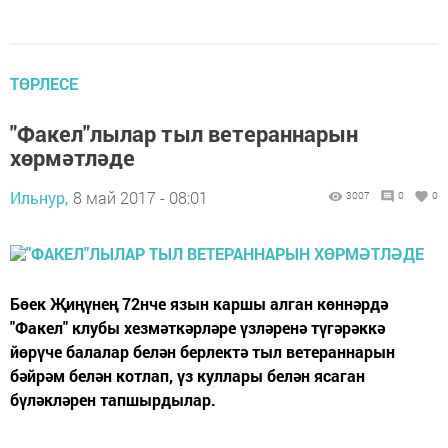
ТӨРЛЕСЕ
"Факел"лылар тыл ветераннарын
хөрмәтләде
Ильнур,
8 май 2017 - 08:01
3007
0
0
Бөек Җиңүнең 72нче язын каршы алган көннәрдә
"Факел" клубы хезмәткәрләре үзләренә түгәрәккә
йөрүче балалар белән берлектә тыл ветераннарын
бәйрәм белән котлап, үз куллары белән ясаган
бүләкләрен тапшырдылар.