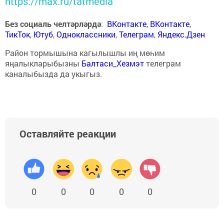
https://max.ru/tatmedia
Без социаль челтәрләрдә
:
ВКонтакте
,
ВКонтакте
,
ТикТок
,
Ютуб
,
Одноклассники
,
Телеграм
,
Яндекс.Дзен
Район тормышына кагылышлы иң мөһим
яңалыкларыбызны
Балтаси_Хезмэт
телеграм
каналыбызда да укыгыз.
Оставляйте реакции
0
0
0
0
0