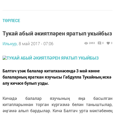
ТӨРЛЕСЕ
Тукай абый әкиятләрен яратып укыйбыз
Ильнур,
8 май 2017 - 07:06
2863
0
0
Балтач үзәк балалар китапханәсендә 3 май көнне
балаларның яраткан язучысы Габдулла Тукайның искә
алу кичәсе булып узды.
Кичәдә балалар язучының яңа басылган
китапларыннан торган күргәзмә белән таныштылар,
әңгәмә алып бардылар. Кичә Балтач урта мәктәбенең