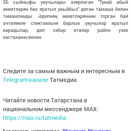
2Б сыйныфы укучылары әзерләгән "Тукай абый
әкиятләрен без яратып укыйбыз" дигән тамаша белән
тәмамланды. Әдипнең әкиятләреннән торган бай
эчтәлекле спектакльне барлык укучылар яратып
карадылар, дип хәбәр итәләр район үзәк
хастаханәсеннән.
Следите за самым важным и интересным в
Telegram-канале
Татмедиа
Читайте новости Татарстана в
национальном мессенджере MАХ:
https://max.ru/tatmedia
Без социаль челтәрләрдә
:
ВКонтакте
,
ВКонтакте
,