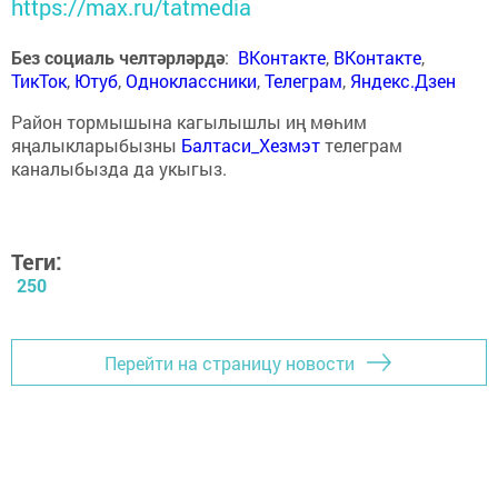
https://max.ru/tatmedia
Без социаль челтәрләрдә
:
ВКонтакте
,
ВКонтакте
,
ТикТок
,
Ютуб
,
Одноклассники
,
Телеграм
,
Яндекс.Дзен
Район тормышына кагылышлы иң мөһим
яңалыкларыбызны
Балтаси_Хезмэт
телеграм
каналыбызда да укыгыз.
Теги:
250
Перейти на страницу новости