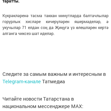
таратты.
Күкрәкләренә тасма таккан минутларда балтачлылар
горурлык хисләре кичерүләрен яшермәделәр, ә
укучылар 71 елдан соң да Җиңүгә үз өлешләрен кертә
алганга чиксез шат иделәр.
Следите за самым важным и интересным в
Telegram-канале
Татмедиа
Читайте новости Татарстана в
национальном мессенджере MАХ: