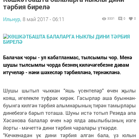
тәрбия бирелә
Ильнур,
8 май 2017 - 06:11
3331
0
0
Балачак чоры - ул кабатланмас, тылсымлы чор. Менә
шушы тылсымлы чорда безнең киләчәгебезне дәвам
итүчеләр - нәни шәхесләр тәрбияләнә, тернәкләнә.
Шушы шытып чыккан "яшь үсентеләр" өчен җылы
кояш, игелекле туфрак кирәк. Гасырлар аша буыннан-
буынга килгән тәрбия алымнарының тирән тамырлары
динебезгә барып тоташа. Шуны истә тотып Резеда апа
Хәсәнова балалар өчен һәр ялда авылыбызның изге
йорты - мәчеттә дини тәрбия чаралары үткәрде.
"Кечкенәдән үк дини тәрбия алган бала, үз юлын