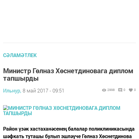
СӘЛАМӘТЛЕК
Министр Гөлназ Хөснетдиновага диплом
тапшырды
Ильнур,
8 май 2017 - 09:51
2998
0
0
Район үзәк хастаханәсенең балалар поликлиникасында
шәфкать туташы булып эшләүче Гөлназ Хөснетдинова