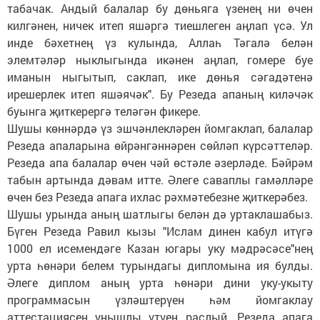
табачак. Андый балалар бу дөньяга үзенең ни өчен
килгәнен, ничек итеп яшәргә тиешлеген аңлап үсә. Ул
инде бәхетнең үз кулында, Аллаһ Тәгалә белән
элемтәләр ныклыгында икәнен аңлап, гомере буе
иманын ныгытып, саклап, ике дөнья сәгадәтенә
ирешерлек итеп яшәячәк". Бу Резеда апаның киләчәк
буынга җиткерергә теләгән фикере.
Шушы көннәрдә үз эшчәнлекләрен йомгаклап, балалар
Резеда апаларына өйрәнгәннәрен сөйләп күрсәттеләр.
Резеда апа балалар өчен чәй өстәле әзерләде. Бәйрәм
табын артында дәвам итте. Әлеге саваплы гамәлләре
өчен без Резеда апага ихлас рәхмәтебезне җиткерәбез.
Шушы урында аның шатлыгы белән дә уртаклашабыз.
Бүген Резеда Равил кызы "Ислам динен кабул итүгә
1000 ел исемендәге Казан югары уку мәдрәсәсе"нең
урта һөнәри белем турындагы дипломына ия булды.
Әлеге диплом аның урта һөнәри дини уку-укыту
программасын үзләштерүен һәм йомгаклау
аттестациясен уңышлы үтүен раслый. Резеда апага