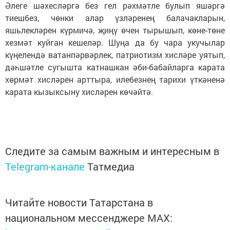
Әлеге шәхесләргә без гел рәхмәтле булып яшәргә
тиешбез, чөнки алар үзләренең балачакларын,
яшьлекләрен күрмичә, җиңү өчен тырышып, көне-төне
хезмәт куйган кешеләр. Шуңа да бу чара укучылар
күңелендә ватанпәрвәрлек, патриотизм хисләре уятып,
дәһшәтле сугышта катнашкан әби-бабайларга карата
хөрмәт хисләрен арттыра, илебезнең тарихи үткәненә
карата кызыксыну хисләрен көчәйтә.
Следите за самым важным и интересным в
Telegram-канале
Татмедиа
Читайте новости Татарстана в
национальном мессенджере MАХ: