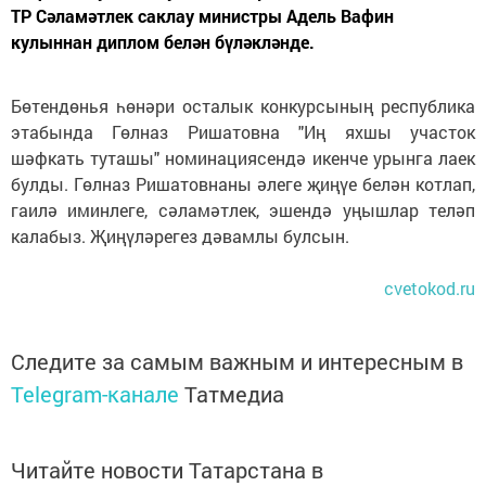
ТР Сәламәтлек саклау министры Адель Вафин
кулыннан диплом белән бүләкләнде.
Бөтендөнья һөнәри осталык конкурсының республика
этабында Гөлназ Ришатовна "Иң яхшы участок
шәфкать туташы" номинациясендә икенче урынга лаек
булды. Гөлназ Ришатовнаны әлеге җиңүе белән котлап,
гаилә иминлеге, сәламәтлек, эшендә уңышлар теләп
калабыз. Җиңүләрегез дәвамлы булсын.
cvetokod.ru
Следите за самым важным и интересным в
Telegram-канале
Татмедиа
Читайте новости Татарстана в