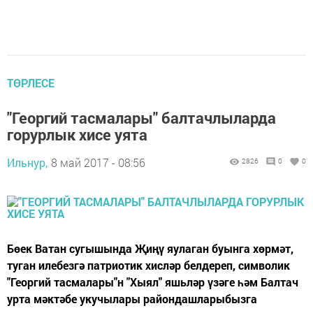
ТӨРЛЕСЕ
"Георгий тасмалары" балтачлыларда
горурлык хисе уята
Ильнур,
8 май 2017 - 08:56
2826
0
0
Бөек Ватан сугышында Җиңү яулаган буынга хөрмәт,
туган илебезгә патриотик хисләр белдереп, символик
"Георгий тасмалары"н "Хыял" яшьләр үзәге һәм Балтач
урта мәктәбе укучылары райондашларыбызга