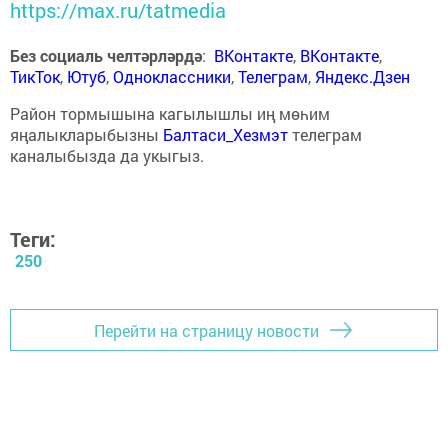
https://max.ru/tatmedia
Без социаль челтәрләрдә
:
ВКонтакте
,
ВКонтакте
,
ТикТок
,
Ютуб
,
Одноклассники
,
Телеграм
,
Яндекс.Дзен
Район тормышына кагылышлы иң мөһим
яңалыкларыбызны
Балтаси_Хезмэт
телеграм
каналыбызда да укыгыз.
Теги:
250
Перейти на страницу новости