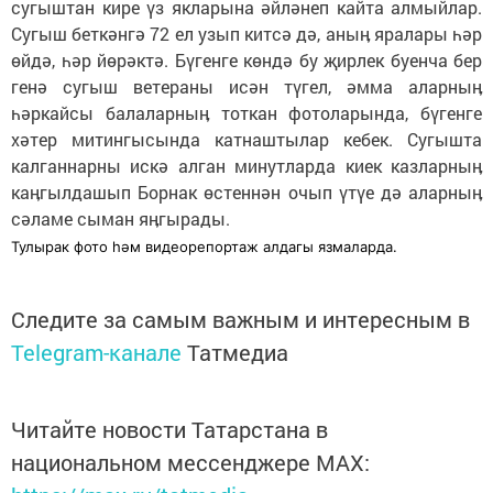
сугыштан кире үз якларына әйләнеп кайта алмыйлар.
Сугыш беткәнгә 72 ел узып китсә дә, аныӊ яралары һәр
өйдә, һәр йөрәктә. Бүгенге көндә бу җирлек буенча бер
генә сугыш ветераны исән түгел, әмма аларныӊ
һәркайсы балаларныӊ тоткан фотоларында, бүгенге
хәтер митингысында катнаштылар кебек. Сугышта
калганнарны искә алган минутларда киек казларныӊ
каӊгылдашып Борнак өстеннән очып үтүе дә аларныӊ
сәламе сыман яӊгырады.
Тулырак фото һәм видеорепортаж алдагы язмаларда.
Следите за самым важным и интересным в
Telegram-канале
Татмедиа
Читайте новости Татарстана в
национальном мессенджере MАХ: