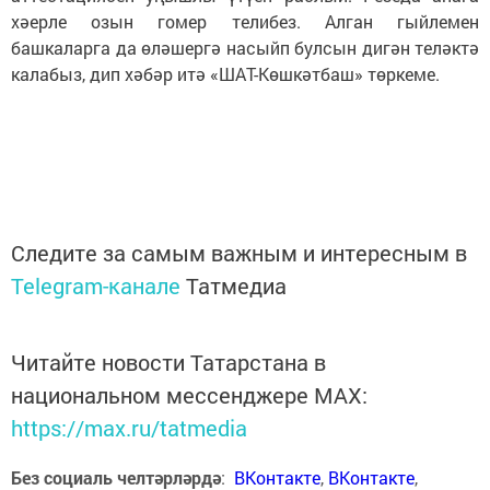
хәерле озын гомер телибез. Алган гыйлемен
башкаларга да өләшергә насыйп булсын дигән теләктә
калабыз, дип хәбәр итә «ШАТ-Көшкәтбаш» төркеме.
Следите за самым важным и интересным в
Telegram-канале
Татмедиа
Читайте новости Татарстана в
национальном мессенджере MАХ:
https://max.ru/tatmedia
Без социаль челтәрләрдә
:
ВКонтакте
,
ВКонтакте
,