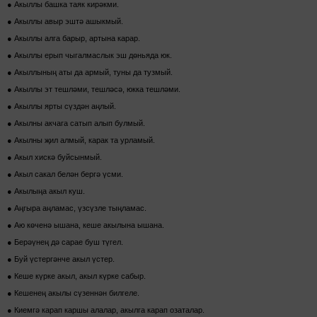
● Акыллы башка таяк кирәкми.
● Акыллы авыр эштә ашыкмый.
● Акыллы алга барыр, артына карар.
● Акыллы ерып чыгалмаслык эш дөньяда юк.
● Акыллының аты да армый, туны да тузмый.
● Акыллы эт тешләми, тешләсә, юкка тешләми.
● Акыллы ярты сүздән аңлый.
● Акылны акчага сатып алып булмый.
● Акылны җил алмый, карак та урламый.
● Акыл хискә буйсынмый.
● Акыл сакал белән бергә үсми.
● Акылыңа акыл куш.
● Аңгыра аңламас, үзсүзле тыңламас.
● Аю көченә ышана, кеше акылына ышана.
● Берәүнең дә сарае буш түгел.
● Буй үстергәнче акыл үстер.
● Кеше күрке акыл, акыл күрке сабыр.
● Кешенең акылы сүзеннән билгеле.
● Киемгә карап каршы алалар, акылга карап озаталар.