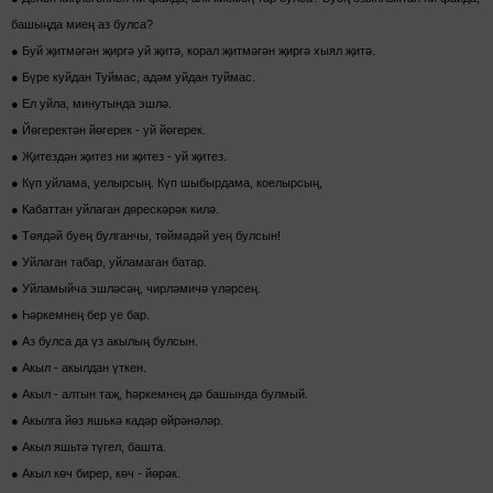
башыңда миең аз булса?
● Буй җитмәгән җиргә уй җитә, корал җитмәгән җиргә хыял җитә.
● Бүре куйдан Туймас, адәм уйдан туймас.
● Ел уйла, минутында эшлә.
● Йөгеректән йөгерек - уй йөгерек.
● Җитездән җитез ни җитез - уй җитез.
● Күп уйлама, уелырсың. Күп шыбырдама, коелырсың,
● Кабаттан уйлаган дөрескәрәк килә.
● Төядәй буең булганчы, төймәдәй уең булсын!
● Уйлаган табар, уйламаган батар.
● Уйламыйча эшләсәң, чирләмичә үләрсең.
● Һәркемнең бер уе бар.
● Аз булса да үз акылың булсын.
● Акыл - акылдан үткен.
● Акыл - алтын таҗ, һәркемнең дә башында булмый.
● Акылга йөз яшькә кадәр өйрәнәләр.
● Акыл яшьтә түгел, башта.
● Акыл көч бирер, көч - йөрәк.