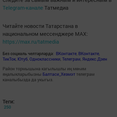
Telegram-канале
Татмедиа
Читайте новости Татарстана в
национальном мессенджере MАХ:
https://max.ru/tatmedia
Без социаль челтәрләрдә
:
ВКонтакте
,
ВКонтакте
,
ТикТок
,
Ютуб
,
Одноклассники
,
Телеграм
,
Яндекс.Дзен
Район тормышына кагылышлы иң мөһим
яңалыкларыбызны
Балтаси_Хезмэт
телеграм
каналыбызда да укыгыз.
Теги:
250