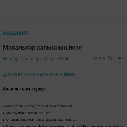
МӘДӘНИЯТ
Мәкальләр халыкныӊ йөзе
Ильнур,
16 ноябрь 2014 - 08:04
3156
0
0
Акыллы һәм җүләр
● Акыл алтынны таба, алтын акылны табалмый.
● Акыл булмаса, алтын ни эшкә?
● Алтының белән мактанма, акылың белән мактан.
● Дөнья киңлегеннән ни файда, аяк киемең тар булса? Буең озынлыктан ни файда,