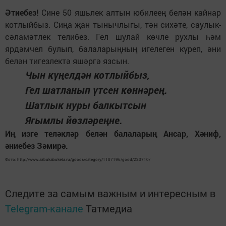
Әтиебез!
Сине 50 яшьлек алтын юбилеең белән кайнар
котлыйбыз. Сиңа җан тынычлыгы, тән сихәте, саулык-
сәламәтлек телибез. Гел шулай көчле рухлы һәм
ярдәмчел булып, балаларыңның игелеген күреп, әни
белән тигезлектә яшәргә язсын.
Чын күңелдән котлыйбыз,
Гел шатланып үтсен көннәрең.
Шатлык нуры балкытсын
Ягымлы йөзләреңне.
Иң изге теләкләр белән балаларың Ансар, Хәниф,
әниебез Зәмирә.
Фото: http://www.azbukabuketa.ru/goods/category/1107196/good/223710/
Следите за самым важным и интересным в
Telegram-канале
Татмедиа