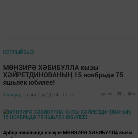
КОТЛЫЙБЫЗ
МӨНЗИРӘ ХӘБИБУЛЛА кызы
ХӘЙРЕТДИНОВАНЫҢ 15 ноябрьдә 75
яшьлек юбилее!
Ильнур,
15 ноябрь 2014 - 17:16
2691
0
0
Арбор авылында яшәүче МӨНЗИРӘ ХӘБИБУЛЛА кызы