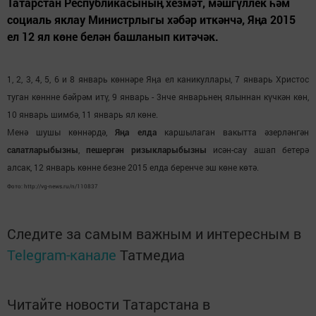
Татарстан Республикасыныӊ хезмәт, мәшгүллек һәм
социаль яклау Министрлыгы хәбәр иткәнчә, Яӊа 2015
ел 12 ял көне белән башланып китәчәк.
1, 2, 3, 4, 5, 6 и 8 январь көннәре Яӊа ел каникуллары, 7 январь Христос
туган көннне бәйрәм итү, 9 январь - 3нче январьнеӊ ялыннан күчкән көн,
10 январь шимбә, 11 январь ял көне.
Менә шушы көннәрдә,
Яӊа елда
каршылаган вакытта әзерләнгән
салатларыбызны
,
пешергән ризыкларыбызны
исән-сау ашап бетерә
алсак, 12 январь көнне безне 2015 елда беренче эш көне көтә.
Фото: http://vg-news.ru/n/110837
Следите за самым важным и интересным в
Telegram-канале
Татмедиа
Читайте новости Татарстана в