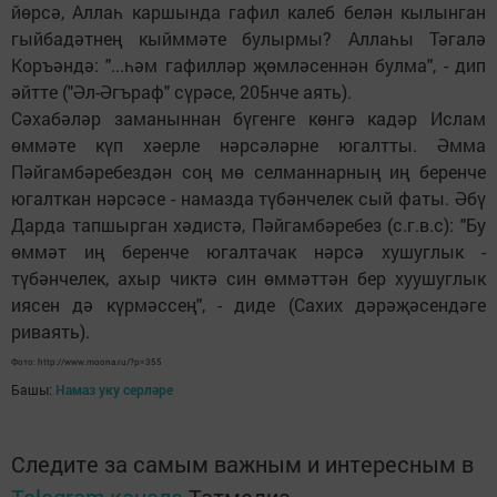
йөрсә, Аллаһ каршында гафил калеб белән кылынган
гыйбадәтнең кыйммәте булырмы? Аллаһы Тәгалә
Коръәндә: "...һәм гафилләр җөмләсеннән булма", - дип
әйтте ("Әл-Әгъраф" сүрәсе, 205нче аять).
Сәхабәләр заманыннан бүгенге көнгә кадәр Ислам
өммәте күп хәерле нәрсәләрне югалтты. Әмма
Пәйгамбәребездән соң мө селманнарның иң беренче
югалткан нәрсәсе - намазда түбәнчелек сый фаты. Әбү
Дарда тапшырган хәдистә, Пәйгамбәребез (с.г.в.с): "Бу
өммәт иң беренче югалтачак нәрсә хушуглык -
түбәнчелек, ахыр чиктә син өммәттән бер хуушуглык
иясен дә күрмәссең", - диде (Сахих дәрәҗәсендәге
риваять).
Фото: http://www.moona.ru/?p=355
Башы:
Намаз уку серләре
Следите за самым важным и интересным в