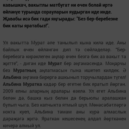
кавышкач, вакытлы матбугат ни өчен болай иртә
өйләнүе турында сорауларын яудырган иде инде.
Җавабы исә бик гади яңгырады: "Без бер-беребезне
бик каты яратабыз!".
Ул вакытта Мурат әле танылып кына килә иде. Аны
байлык өчен өйләнгән дип тә сөйләделәр. "Бер-
беребезгә кирәклеген аңлар өчен безгә бик аз вакыт та
җитте", - дигән иде
Мурат
бер әңгәмәсендә. Моңарчы
без
Муратның
аңлатмасын гына ишетеп килдек. Ә
Альбина
әңгәмә бирергә ашкынып торучылардан түгел!
Альбина Муратка
кадәр бер егетне бик яратып йөргән.
2009 елны аларның аралары өзелә. Ул егет Альбина
белән дә, башка кыз белән дә берьюлы аралашкан
булып чыга. Без капчыкта ятмый шул. Мөнәсәбәтләргә
нокта куеп, Альбина тәмам аны күрә алмаслык
дәрәҗәгә җитә. Яраткан кешесенең алдап йөрткәнен
кичерә алмый ул.