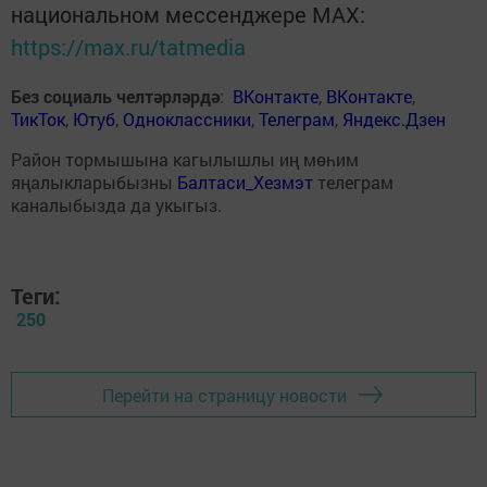
национальном мессенджере MАХ:
https://max.ru/tatmedia
Без социаль челтәрләрдә
:
ВКонтакте
,
ВКонтакте
,
ТикТок
,
Ютуб
,
Одноклассники
,
Телеграм
,
Яндекс.Дзен
Район тормышына кагылышлы иң мөһим
яңалыкларыбызны
Балтаси_Хезмэт
телеграм
каналыбызда да укыгыз.
Теги:
250
Перейти на страницу новости