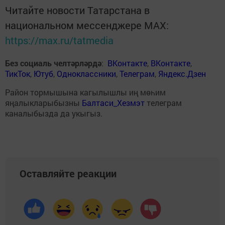
Читайте новости Татарстана в
национальном мессенджере MАХ:
https://max.ru/tatmedia
Без социаль челтәрләрдә
:
ВКонтакте
,
ВКонтакте
,
ТикТок
,
Ютуб
,
Одноклассники
,
Телеграм
,
Яндекс.Дзен
Район тормышына кагылышлы иң мөһим
яңалыкларыбызны
Балтаси_Хезмэт
телеграм
каналыбызда да укыгыз.
Оставляйте реакции