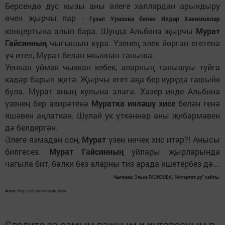
Берсендә дус кызы аны әлеге хәлләрдән арындыру
өчен җырчы пар -
Гүзәл Уразова белән Илдар Хәкимовлар
концертына алып бара. Шунда Альбина җырчы
Мурат
Гайсинның
чыгышын күрә. Үзенең элек йөргән егетенә
үч итеп, Мурат белән якыннан таныша.
Уеннан уймак чыккан кебек, аларның танышуы туйга
кадәр барып җитә. Җырчы егет аңа бер күрүдә гашыйк
була. Мурат аның кулына эләгә. Хәзер инде Альбина
үзенең бер ахирәтенә
Муратка ияләшү хисе
белән генә
яшәвен аңлаткан. Шулай ук үткәннәр аны җибәрмәвен
дә белдергән.
Әлеге язмадан соң,
Мурат
үзен ничек хис итәр?! Анысы
билгесез.
Мурат Гайсинның
уйлары җырларында
чагыла бит, бәлки без аларны тиз арада ишетербез дә...
Чыганак: Эльза ГАЗИЗОВА, "Интертат.ру" сайты.
Фото:
http://vk.com/muratgaisin
Следите за самым важным и интересным в