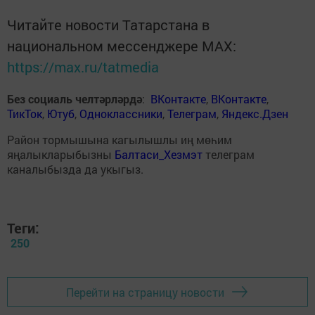
Читайте новости Татарстана в
национальном мессенджере MАХ:
https://max.ru/tatmedia
Без социаль челтәрләрдә
:
ВКонтакте
,
ВКонтакте
,
ТикТок
,
Ютуб
,
Одноклассники
,
Телеграм
,
Яндекс.Дзен
Район тормышына кагылышлы иң мөһим
яңалыкларыбызны
Балтаси_Хезмэт
телеграм
каналыбызда да укыгыз.
Теги:
250
Перейти на страницу новости