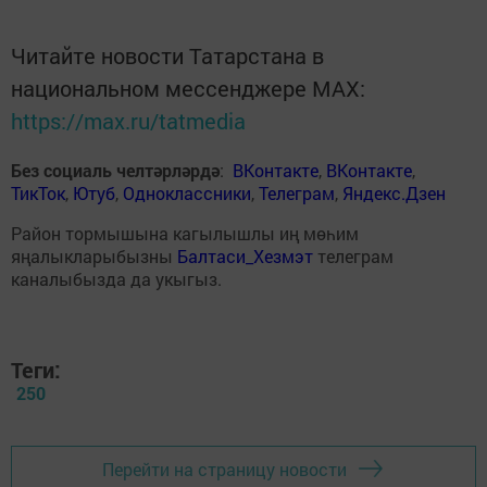
Читайте новости Татарстана в
национальном мессенджере MАХ:
https://max.ru/tatmedia
Без социаль челтәрләрдә
:
ВКонтакте
,
ВКонтакте
,
ТикТок
,
Ютуб
,
Одноклассники
,
Телеграм
,
Яндекс.Дзен
Район тормышына кагылышлы иң мөһим
яңалыкларыбызны
Балтаси_Хезмэт
телеграм
каналыбызда да укыгыз.
Теги:
250
Перейти на страницу новости