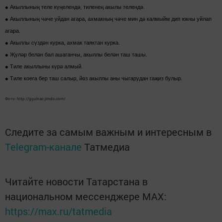
● Акыллының теле күңелендә, тиленең акылы телендә.
● Акыллының чәче уйдан агара, ахмакның чәче мин дә калмыйм дип юкны уйлап
агара.
● Акыллы сүздән курка, ахмак таяктан курка.
● Җүләр белән бал ашаганчы, акыллы белән таш ташы.
● Тиле акыллыны күрә алмый.
● Тиле коега бер таш салыр, йөз акыллы аны чыгарудан гаҗиз булыр.
Фото: http://ggulnaz.jimdo.com/
Следите за самым важным и интересным в
Telegram-канале
Татмедиа
Читайте новости Татарстана в
национальном мессенджере MАХ:
https://max.ru/tatmedia