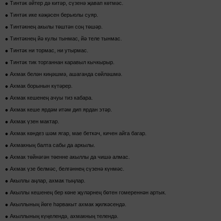
● Тинтәк әйтер дә китәр, сүзенә җавап көтмәс.
● Тинтәк ике кәҗәсен берьюлы суяр.
● Тинтәкнең акылы төштән соң төшәр.
● Тинтәкнең йә кулы тынмас, йә теле тынмас.
● Тинтәк ни тормас, ни утырмас.
● Тинтәк тик торганнан каравыл кычкырыр.
● Ахмак белән киңәшмә, ашаганда сөйләшмә.
● Ахмак борынын күтәрер.
● Ахмак кешенең ачуы тиз кабара.
● Ахмак кеше ярдәм итәм дип ярдан этәр.
● Ахмак үзен мактар.
● Ахмак көндез шәм ягар, мае беткәч, кичен айга багар.
● Ахмакның балта сабы да аркылы.
● Ахмак төйнәгән төенне акыллы да чишә алмас.
● Ахмак үзе белмәс, белгәннең сүзенә күнмәс.
● Акыллы аңлар, ахмак тыңлар.
● Акыллы кешенең бер көне җүләрнең бөтен гомереннән артык.
● Акыллының йөге һәрвакыт ахмак җилкәсендә.
● Акыллының күңелендә, ахмакның телендә.