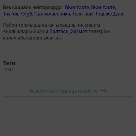
Без социаль челтәрләрдә
:
ВКонтакте
,
ВКонтакте
,
ТикТок
,
Ютуб
,
Одноклассники
,
Телеграм
,
Яндекс.Дзен
Район тормышына кагылышлы иң мөһим
яңалыкларыбызны
Балтаси_Хезмэт
телеграм
каналыбызда да укыгыз.
Теги:
250
Перейти на страницу новости