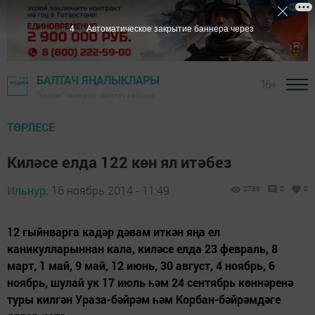
3
Автоматическое закрытие баннера через
БАЛТАЧ ЯҢАЛЫКЛАРЫ
16+
"Хезмәт" газетасы - Балтач районы
ТӨРЛЕСЕ
Киләсе елда 122 көн ял итәбез
Ильнур,
16 ноябрь 2014 - 11:49
2786
0
0
12 гыйнварга кадәр дәвам иткән яңа ел
каникулларыннан кала, киләсе елда 23 февраль, 8
март, 1 май, 9 май, 12 июнь, 30 август, 4 ноябрь, 6
ноябрь, шулай ук 17 июль һәм 24 сентябрь көннәренә
туры килгән Ураза-бәйрәм һәм Корбан-бәйрәмдәге