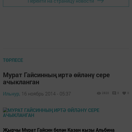
Перейти на страницу новости
ТӨРЛЕСЕ
Мурат Гайсинның иртә өйләнү сере
ачыкланган
Ильнур,
16 ноябрь 2014 - 05:37
2820
0
0
Җырчы Мурат Гайсин белән Казан кызы Альбина