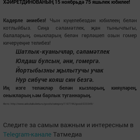
ХӘЙРЕТДИНОВАНЫҢ 15 ноябрьдә 75 яшьлек юбилее!
Кадерле әниебез!
Чын күңелебездән юбилеең белән
котлыйбыз. Сиңа сәламәтлек, җан тынычлыгы,
балаларың, оныкларың белән гөрләшеп озын гомер
кичерүеңне телибез!
Шатлык-куанычлар, сәламәтлек
Юлдаш булсын, әни, гомергә.
Йортыбызны җылытучы учак
Нур сибүче кояш син безгә.
Иң изге теләкләр белән кызларың, кияүләрең,
оныкларың һәм барлык туганнарың.
Фото: http://www.azbukabuketa.ru/goods/category/1107196/good/223349/
Следите за самым важным и интересным в
Telegram-канале
Татмедиа