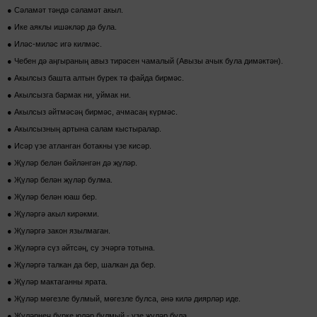
● Сәламәт тәндә сәламәт акыл.
● Ике аяклы ишәкләр дә була.
● Иләс-миләс игә килмәс.
● Чебен дә аңгыраның авыз тирәсен чамалый (Авызы ачык була димәктән).
● Акылсыз башта алтын бүрек тә файда бирмәс.
● Акылсызга бармак ни, уймак ни.
● Акылсыз әйтмәсәң бирмәс, ачмасаң күрмәс.
● Акылсызның артына салам кыстыралар.
● Исәр үзе атланган ботакны үзе кисәр.
● Җүләр белән бәйләнгән дә җүләр.
● Җүләр белән җүләр булма.
● Җүләр белән юаш бер.
● Җүләргә акыл кирәкми.
● Җүләргә закон язылмаган.
● Җүләргә сүз әйтсәң, су эчәргә тотына.
● Җүләргә талкан да бер, шалкан да бер.
● Җүләр мактаганны ярата.
● Җүләр мөгезле булмый, мөгезле булса, әнә килә диярләр иде.
● Җүләрнең бүрке юләр булмый - үзе җүләр була.