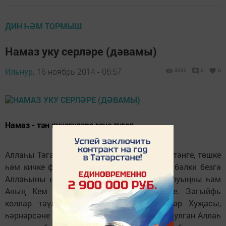
ДИН ҺӘМ ТОРМЫШ
Намаз уку серләре (дәвамы)
Ильнур,
16 ноябрь 2014 - 06:57
3232
0
0
Намаз - тән күнегүләре генә түгел.
Аллаһы Тәгалә безгә намаз гыйбадәтен иртәнге, төшке
һәм кичке физик күнегүләр буларак түгел, бәлки безгә
Аллаһыны искә төшерүче, үзеңнең кем булуыңны һәм
Аның Кем булуын онытмас өчен бирде. Зәгыйфь
коллар тәүлегенә биш мәртәбә Галәмнәр Хуҗасы,
һәрнәрсәне Күрүче, Ишетүче, Кайгыртучы булган Аллаһ