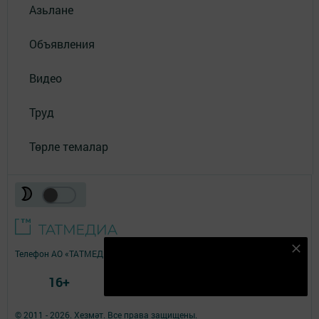
Азьлане
Объявления
Видео
Труд
Төрле темалар
Безнең Яндекс Дзен каналына языл
Телефон АО «ТАТМЕДИА»:
(843) 222 09 84
Подписаться
16+
© 2011 - 2026. Хезмәт. Все права защищены.