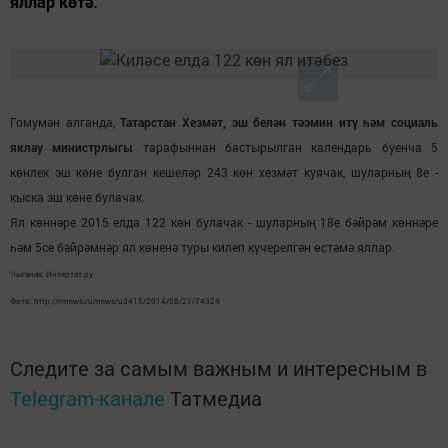
яллар көтә.
Гомумән алганда,
Татарстан Хезмәт, эш белән тәэмин итү һәм социаль
яклау министрлыгы
тарафыннан бастырылган календарь буенча 5
көнлек эш көне булган кешеләр 243 көн хезмәт куячак, шуларның 8е -
кыска эш көне булачак.
Ял көннәре 2015 елда 122 көн булачак - шуларның 18е бәйрәм көннәре
һәм 5се бәйрәмнәр ял көненә туры килеп күчерелгән өстәмә яллар.
Чыганак: Интертат.ру
Фото: http://rrnews.ru/news/u3415/2014/08/21/74324
Следите за самым важным и интересным в
Telegram-канале
Татмедиа