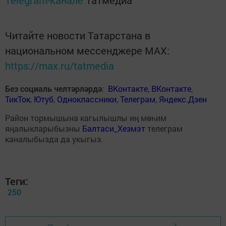
Telegram-канале
Татмедиа
Читайте новости Татарстана в
национальном мессенджере MАХ:
https://max.ru/tatmedia
Без социаль челтәрләрдә
:
ВКонтакте
,
ВКонтакте
,
ТикТок
,
Ютуб
,
Одноклассники
,
Телеграм
,
Яндекс.Дзен
Район тормышына кагылышлы иң мөһим
яңалыкларыбызны
Балтаси_Хезмэт
телеграм
каналыбызда да укыгыз.
Теги:
250