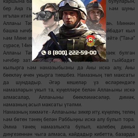
каршына басып, үзләренең бер Аның колы булуларын,
бер Аңа гыйбадәт кылуларын таныйлар һәм шуны
игълан итәләр.
Аллаһы Тәгалә: "Дөреслектә, Мин - Аллаһ. Миннән
башка һичбер хак иляһ юк, Миңа гына гыйбадәт кыл
һәм Мине искә алу өчен намаз укы", - дип әйтә ("Таһә"
сүрәсе, 14нче аять).
Аллаһы Тәгаләдән башка гыйбадәткә лаек булган
һичбер зат юк. Шуңа күрә без Аңа гына гыйбадәт
кылырга һәм намазыбызны да Аны искә алу, Аны
бөекләү өчен укырга тиешбез. Намазның төп максаты
да шундадыр. Әгәр кешеләр үз өсләрендәге
намазларын укып та, күңелләре белән Аллаһыны искә
алмасалар, Аллаһыны бөекләмәсәләр, димәк,
намазның асыл максаты үтәлми.
Намазның хикмәте - Аллаһыны зикер итү, күңелең, телең
һәм бөтен тәнең белән Раббыңны искә алу булып тора.
Әмма тәнең намазлыкта булып, калебең дөнья
диңгезеннән чыга алмаса, кайдадыр кибеттә, базарда