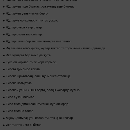
● Җүләрнең ише булмас, ялкауның эше булмас.
● Җүләрнең уены-чыны бергә.
● Җүләрне чәчкәннәр - тинтәк үскән.
● Җүләр сукса - зур сугар.
● Җүләр сүзен тиз сөйләр.
● Җүләр шул - бер төшкән чокырга янә төшәр.
● Иң акыллы кем? дигәч, җүләр туктап та тормыйча - мин! - дигән ди.
● Ике җүләргә бер акыл да җитә.
● Күке оя кормас, тиле йорт кормас.
● Тилегә думбыра какма.
● Тилене иркәләсәң, башыңа менеп атланыр.
● Тилене котыртма.
● Тиленең уены-чыны бергә, салды җибәрде булыр.
● Тиле сүзен бирмәс.
● Тиле тиле дигән саен тигәнәк буе сикерер.
● Тиле тилене табар.
● Аңкау (аңгыра) уен бозар, тинтәк җыен бозар.
● Ике тинтәк илгә сыймас.