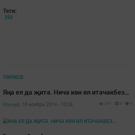
Теги:
250
ТӨРЛЕСЕ
Яӊа ел да җитә. Ничә көн ял итәчәкбез…
Ильнур,
16 ноябрь 2014 - 10:29
2741
0
0