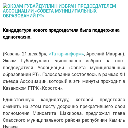
Кандидатура нового председателя была поддержана
единогласно.
(Казань, 21 декабря,
«Татар-информ»
, Арсений Маврин).
Экзам Губайдуллин единогласно избран на пост
председателя Ассоциации «Совета муниципальных
образований РТ». Голосование состоялось в рамках XII
съезда Ассоциации, который в эти минуты проходит в
Казанском ГТРК «Корстон».
Единственную кандидатуру, которой предстояло
сменить на этом посту досрочно прекратившего свои
полномочия Минсагита Шакирова, предложил глава
Спасского муниципального района республики Камиль
Нугаев.