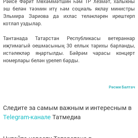
Рәисе Фәрит Мөхәммәтшин һәм ТР Хезмәт, халыкны
эш белән тәэмин итү һәм социаль яклау министры
Эльмира Зариова да ихлас теләкләрен ирештерп
котлап уздылар.
Тантанада Татарстан Республикасы ветераннар
иҗтимагый оешмасының 30 еллык тарихы барланды,
истәлекләр яңартылды. Бәйрәм чарасы концерт
номерлары белән үрелеп барды.
Рәсми Балтач
Следите за самым важным и интересным в
Telegram-канале
Татмедиа