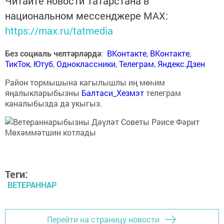
Читайте новости Татарстана в
национальном мессенджере MАХ:
https://max.ru/tatmedia
Без социаль челтәрләрдә
:
ВКонтакте
,
ВКонтакте
,
ТикТок
,
Ютуб
,
Одноклассники
,
Телеграм
,
Яндекс.Дзен
Район тормышына кагылышлы иң мөһим
яңалыкларыбызны
Балтаси_Хезмэт
телеграм
каналыбызда да укыгыз.
Теги:
ВЕТЕРАННАР
Перейти на страницу новости