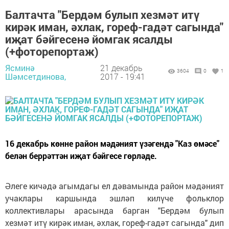
Балтачта "Бердәм булып хезмәт итү
кирәк иман, әхлак, гореф-гадәт сагында"
иҗат бәйгесенә йомгак ясалды
(+фоторепортаж)
Ясминә
21 декабрь
3604
0
1
Шәмсетдинова,
2017 - 19:41
16 декабрь көнне район мәдәният үзәгендә "Каз өмәсе"
белән беррәттән иҗат бәйгесе гөрләде.
Әлеге кичәдә агымдагы ел дәвамында район мәдәният
учаклары каршында эшләп килүче фольклор
коллективлары арасында барган "Бердәм булып
хезмәт итү кирәк иман, әхлак, гореф-гадәт сагында" дип