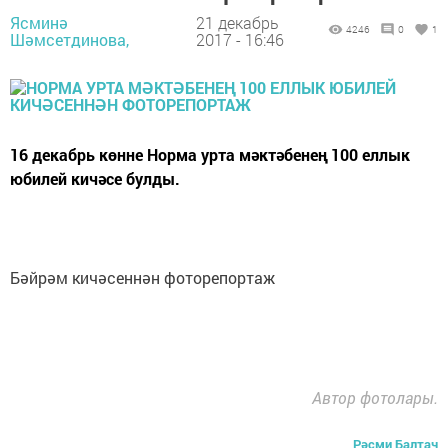
Ясминә
21 декабрь
4246
0
1
Шәмсетдинова,
2017 - 16:46
16 декабрь көнне Норма урта мәктәбенең 100 еллык
юбилей кичәсе булды.
Бәйрәм кичәсеннән фоторепортаж
Автор фотолары.
Рәсми Балтач