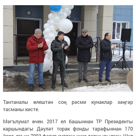
Тантаналы өлештән соң рәсми кунаклар зәңгәр
тасманы кисте.
Мәгълүмат өчен. 2017 ел башыннан ТР Президенты
каршындагы Дәүләт торак фонды тарафыннан 170
йорт, ягъни 7993 фатир кулланышка тапшырылган. Шул