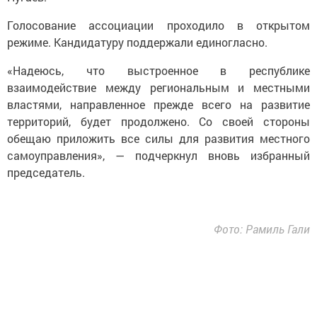
Голосование ассоциации проходило в открытом
режиме. Кандидатуру поддержали единогласно.
«Надеюсь, что выстроенное в республике
взаимодействие между региональным и местными
властями, направленное прежде всего на развитие
территорий, будет продолжено. Со своей стороны
обещаю приложить все силы для развития местного
самоуправления», — подчеркнул вновь избранный
председатель.
Фото: Рамиль Гали