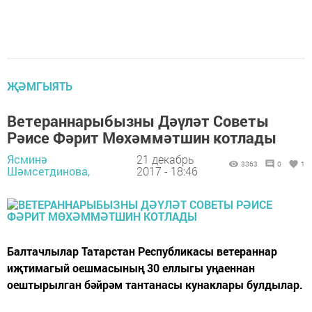
ҖӘМГЫЯТЬ
Ветераннарыбызны Дәүләт Советы
Рәисе Фәрит Мөхәммәтшин котлады
Ясминә
21 декабрь
3363
0
1
Шәмсетдинова,
2017 - 18:46
Балтачлылар Татарстан Республикасы ветераннар
иҗтимагый оешмасының 30 еллыгы уңаеннан
оештырылган бәйрәм тантанасы кунаклары булдылар.