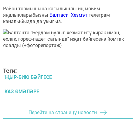
Район тормышына кагылышлы иң мөһим
яңалыкларыбызны
Балтаси_Хезмэт
телеграм
каналыбызда да укыгыз.
Теги:
ҖЫР-БИЮ БӘЙГЕСЕ
КАЗ ӨМӘЛӘРЕ
Перейти на страницу новости