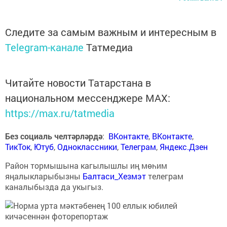
Следите за самым важным и интересным в
Telegram-канале
Татмедиа
Читайте новости Татарстана в
национальном мессенджере MАХ:
https://max.ru/tatmedia
Без социаль челтәрләрдә
:
ВКонтакте
,
ВКонтакте
,
ТикТок
,
Ютуб
,
Одноклассники
,
Телеграм
,
Яндекс.Дзен
Район тормышына кагылышлы иң мөһим
яңалыкларыбызны
Балтаси_Хезмэт
телеграм
каналыбызда да укыгыз.