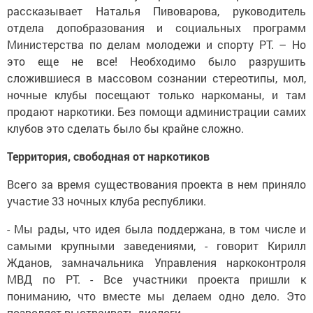
рассказывает Наталья Пивоварова, руководитель
отдела допобразования и социальных программ
Министерства по делам молодежи и спорту РТ. – Но
это еще не все! Необходимо было разрушить
сложившиеся в массовом сознании стереотипы, мол,
ночные клубы посещают только наркоманы, и там
продают наркотики. Без помощи администрации самих
клубов это сделать было бы крайне сложно.
Территория, свободная от наркотиков
Всего за время существования проекта в нем приняло
участие 33 ночных клуба республики.
- Мы рады, что идея была поддержана, в том числе и
самыми крупными заведениями, - говорит Кирилл
Жданов, замначальника Управления наркоконтроля
МВД по РТ. - Все участники проекта пришли к
пониманию, что вместе мы делаем одно дело. Это
позволяет выстраивать диалоги.