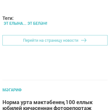
Теги:
ЭТ ЕЛЫНА... ЭТ БЕЛӘН!
Перейти на страницу новости
МӘГАРИФ
Норма урта мәктәбенең 100 еллык
юбилей кичәсеннән фоторепортаж