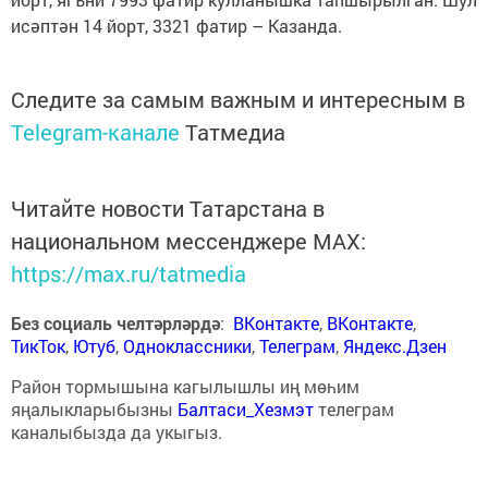
исәптән 14 йорт, 3321 фатир – Казанда.
Следите за самым важным и интересным в
Telegram-канале
Татмедиа
Читайте новости Татарстана в
национальном мессенджере MАХ:
https://max.ru/tatmedia
Без социаль челтәрләрдә
:
ВКонтакте
,
ВКонтакте
,
ТикТок
,
Ютуб
,
Одноклассники
,
Телеграм
,
Яндекс.Дзен
Район тормышына кагылышлы иң мөһим
яңалыкларыбызны
Балтаси_Хезмэт
телеграм
каналыбызда да укыгыз.