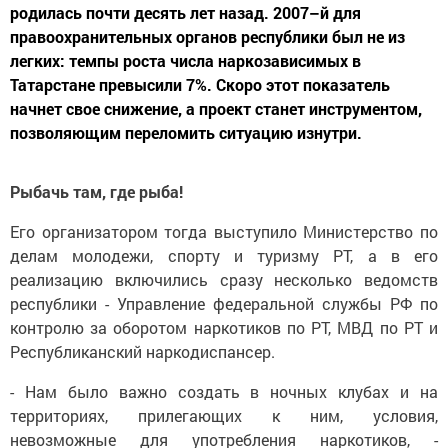
родилась почти десять лет назад. 2007–й для
правоохранительных органов республики был не из
легких: темпы роста числа наркозависимых в
Татарстане превысили 7%. Скоро этот показатель
начнет свое снижение, а проект станет инструментом,
позволяющим переломить ситуацию изнутри.
Рыбачь там, где рыба!
Его организатором тогда выступило Министерство по
делам молодежи, спорту и туризму РТ, а в его
реализацию включились сразу несколько ведомств
республики - Управление федеральной службы РФ по
контролю за оборотом наркотиков по РТ, МВД по РТ и
Республиканский наркодиспансер.
- Нам было важно создать в ночных клубах и на
территориях, прилегающих к ним, условия,
невозможные для употребления наркотиков, -