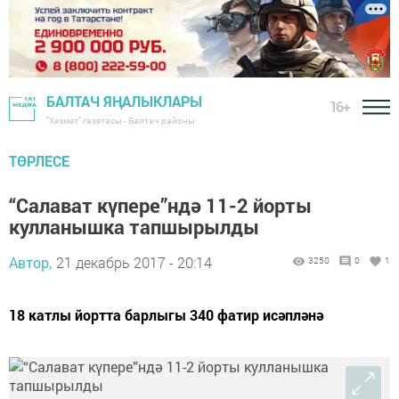
БАЛТАЧ ЯҢАЛЫКЛАРЫ
16+
"Хезмәт" газетасы - Балтач районы
ТӨРЛЕСЕ
“Салават күпере”ндә 11-2 йорты
кулланышка тапшырылды
Автор,
21 декабрь 2017 - 20:14
3250
0
1
18 катлы йортта барлыгы 340 фатир исәпләнә