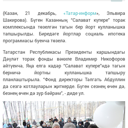
(Казан, 21 декабрь,
«Татар-информ
», Эльвира
Шакирова). Бүген Казанның “Салават күпере” торак
комплексында төзелгән тагын бер йорт кулланышка
тапшырылды. Биредәге йортлар социаль ипотека
программасы буенча төзелә.
Татарстан Республикасы Президенты каршындагы
Дәүләт торак фонды вәкиле Владимир Никофоров
әйтүенчә, Яңа елга кадәр “Салават күпере”ндә тагын
берничә йортны кулланышка тапшыру
планлаштырыла. “Фонд директоры Тәлгать Абдуллин
да сезгә котлауларын җиткерде. Бүген сезнең өчен дә,
безнең өчен дә зур бәйрәм”, - диде ул.