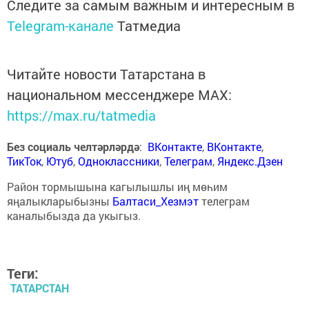
Следите за самым важным и интересным в
Telegram-канале
Татмедиа
Читайте новости Татарстана в
национальном мессенджере MАХ:
https://max.ru/tatmedia
Без социаль челтәрләрдә
:
ВКонтакте
,
ВКонтакте
,
ТикТок
,
Ютуб
,
Одноклассники
,
Телеграм
,
Яндекс.Дзен
Район тормышына кагылышлы иң мөһим
яңалыкларыбызны
Балтаси_Хезмэт
телеграм
каналыбызда да укыгыз.
Теги:
ТАТАРСТАН