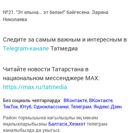
№21. "Эт елына... эт белән!" бәйгесенә. Зарина
Николаева
Следите за самым важным и интересным в
Telegram-канале
Татмедиа
Читайте новости Татарстана в
национальном мессенджере MАХ:
https://max.ru/tatmedia
Без социаль челтәрләрдә
:
ВКонтакте
,
ВКонтакте
,
ТикТок
,
Ютуб
,
Одноклассники
,
Телеграм
,
Яндекс.Дзен
Район тормышына кагылышлы иң мөһим
яңалыкларыбызны
Балтаси_Хезмэт
телеграм
каналыбызда да укыгыз.