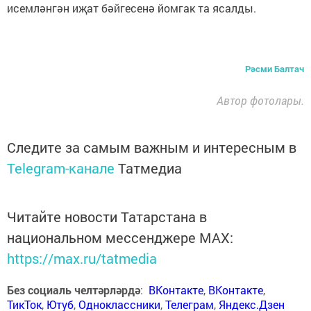
исемләнгән иҗат бәйгесенә йомгак та ясалды.
Рәсми Балтач
Автор фотолары.
Следите за самым важным и интересным в
Telegram-канале
Татмедиа
Читайте новости Татарстана в
национальном мессенджере MАХ:
https://max.ru/tatmedia
Без социаль челтәрләрдә
:
ВКонтакте
,
ВКонтакте
,
ТикТок
,
Ютуб
,
Одноклассники
,
Телеграм
,
Яндекс.Дзен