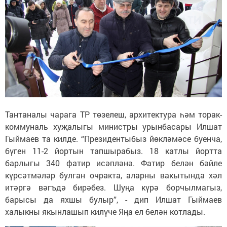
Тантаналы чарага ТР төзелеш, архитектура һәм торак-
коммуналь хуҗалыгы министры урынбасары Илшат
Гыймаев та килде. “Президентыбыз йөкләмәсе буенча,
бүген 11-2 йортын тапшырабыз. 18 катлы йортта
барлыгы 340 фатир исәпләнә. Фатир белән бәйле
күрсәтмәләр булган очракта, аларны вакытында хәл
итәргә вәгъдә бирәбез. Шуңа күрә борчылмагыз,
барысы да яхшы булыр”, - дип Илшат Гыймаев
халыкны якынлашып килүче Яңа ел белән котлады.