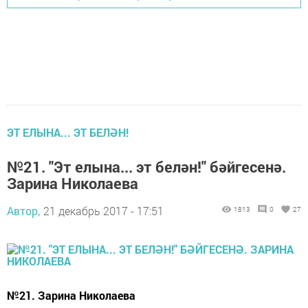
ЭТ ЕЛЫНА... ЭТ БЕЛӘН!
№21. "Эт елына... эт белән!" бәйгесенә.
Зарина Николаева
Автор,
21 декабрь 2017 - 17:51
1813
0
27
№21. Зарина Николаева