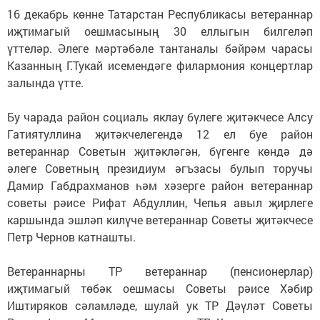
16 декабрь көнне Татарстан Республикасы ветераннар
иҗтимагый оешмасының 30 еллыгын билгеләп
үттеләр. Әлеге мәртәбәле тантаналы бәйрәм чарасы
Казанның Г.Тукай исемендәге филармония концертлар
залында үтте.
Бу чарада район социаль яклау бүлеге җитәкчесе Алсу
Гатиятуллина җитәкчелегендә 12 ел буе район
ветераннар Советын җитәкләгән, бүгенге көндә дә
әлеге Советның президиум әгъзасы булып торучы
Дамир Габдрахманов һәм хәзерге район ветераннар
советы рәисе Рифат Абдуллин, Чепья авыл җирлеге
каршында эшләп килүче ветераннар Советы җитәкчесе
Петр Чернов катнашты.
Ветераннарны ТР ветераннар (пенсионерлар)
иҗтимагый төбәк оешмасы Советы рәисе Хәбир
Иштиряков сәламләде, шулай ук ТР Дәүләт Советы