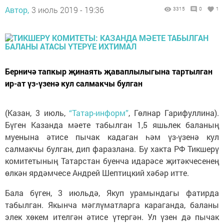
Автор,
3 июль 2019 - 19:36
3315
0
1
Берничә тапкыр җинаять җаваплылыгына тартылган
ир-ат үз-үзенә кул салмакчы булган
(Казан, 3 июль,
“Татар-информ”
, Гөлнар Гарифуллина).
Бүген Казанда мәете табылган 1,5 яшьлек баланың
муенына әтисе пычак кадаган һәм үз-үзенә кул
салмакчы булган, дип фаразлана. Бу хакта РФ Тикшерү
комитетының Татарстан буенча идарәсе җитәкчесенең
өлкән ярдәмчесе Андрей Шептицкий хәбәр итте.
Бала бүген, 3 июльдә, Якуп урамындагы фатирда
табылган. Якынча мәглүматларга караганда, баланы
элек хөкем ителгән әтисе үтергән. Ул үзен дә пычак