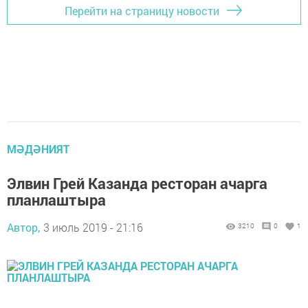
Перейти на страницу новости
МӘДӘНИЯТ
Элвин Грей Казанда ресторан ачарга
планлаштыра
Автор,
3 июль 2019 - 21:16
3210
0
1