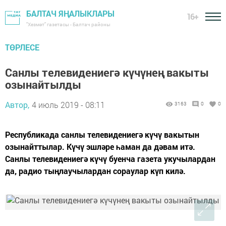
БАЛТАЧ ЯҢАЛЫКЛАРЫ
16+
"Хезмәт" газетасы - Балтач районы
ТӨРЛЕСЕ
Санлы телевидениегә күчүнең вакыты
озынайтылды
Автор,
4 июль 2019 - 08:11
3163
0
0
Республикада санлы телевидениегә күчү вакытын
озынайттылар. Күчү эшләре һаман да дәвам итә.
Санлы телевидениегә күчү буенча газета укучылардан
да, радио тыңлаучылардан сораулар күп килә.