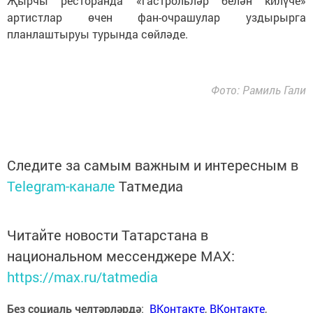
Җырчы ресторанда «гастрольләр белән килүче»
артистлар өчен фан-очрашулар уздырырга
планлаштыруы турында сөйләде.
Фото: Рамиль Гали
Следите за самым важным и интересным в
Telegram-канале
Татмедиа
Читайте новости Татарстана в
национальном мессенджере MАХ:
https://max.ru/tatmedia
Без социаль челтәрләрдә
:
ВКонтакте
,
ВКонтакте
,