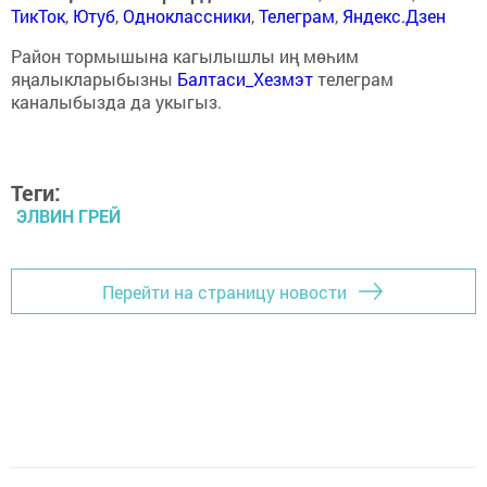
ТикТок
,
Ютуб
,
Одноклассники
,
Телеграм
,
Яндекс.Дзен
Район тормышына кагылышлы иң мөһим
яңалыкларыбызны
Балтаси_Хезмэт
телеграм
каналыбызда да укыгыз.
Теги:
ЭЛВИН ГРЕЙ
Перейти на страницу новости