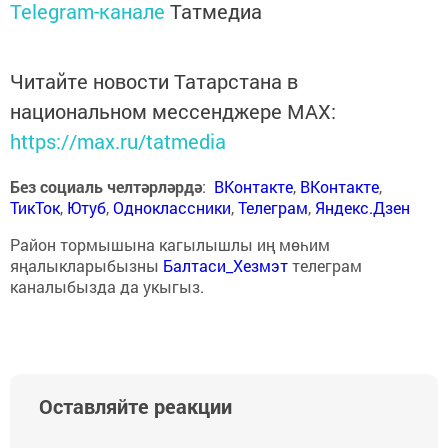
Telegram-канале
Татмедиа
Читайте новости Татарстана в
национальном мессенджере MАХ:
https://max.ru/tatmedia
Без социаль челтәрләрдә
:
ВКонтакте
,
ВКонтакте
,
ТикТок
,
Ютуб
,
Одноклассники
,
Телеграм
,
Яндекс.Дзен
Район тормышына кагылышлы иң мөһим
яңалыкларыбызны
Балтаси_Хезмэт
телеграм
каналыбызда да укыгыз.
Оставляйте реакции