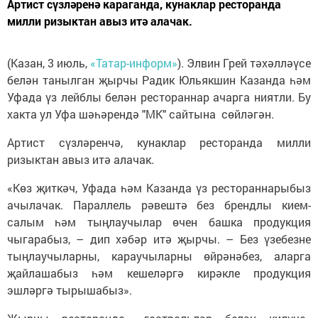
Артист сүзләренә караганда, кунаклар ресторанда
милли ризыктан авыз итә алачак.
(Казан, 3 июль,
«Татар-информ»
). Элвин Грей тәхәлләүсе
белән танылган җырчы Радик Юльякшин Казанда һәм
Уфада үз лейблы белән рестораннар ачарга ниятли. Бу
хакта ул Уфа шәһәрендә "МК" сайтына сөйләгән.
Артист сүзләренчә, кунаклар ресторанда милли
ризыктан авыз итә алачак.
«Көз җиткәч, Уфада һәм Казанда үз рестораннарыбыз
ачылачак. Параллель рәвештә без брендлы кием-
салым һәм тыңлаучылар өчен башка продукция
чыгарабыз, – дип хәбәр итә җырчы. – Без үзебезне
тыңлаучыларны, караучыларны өйрәнәбез, аларга
җайлашабыз һәм кешеләргә кирәкле продукция
эшләргә тырышабыз».