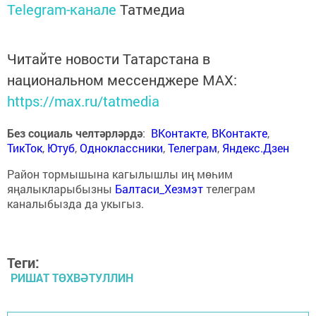
Telegram-канале
Татмедиа
Читайте новости Татарстана в
национальном мессенджере MАХ:
https://max.ru/tatmedia
Без социаль челтәрләрдә
:
ВКонтакте
,
ВКонтакте
,
ТикТок
,
Ютуб
,
Одноклассники
,
Телеграм
,
Яндекс.Дзен
Район тормышына кагылышлы иң мөһим
яңалыкларыбызны
Балтаси_Хезмэт
телеграм
каналыбызда да укыгыз.
Теги:
РИШАТ ТӨХВӘТУЛЛИН