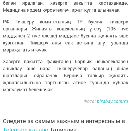
белән яралаган, хәзерге вакытта хастаханәдә.
Медицина ярдәм күрсәтелгәч, ир-ат кулга алыначак.
РФ Тикшерү комитетының ТР буенча тикшерү
органнары Җинаять кодексының үтерү (105 нче
маддәнең 2 нче өлеше) маддәсе буенча җинаять эше
кузгаткан. Тикшерү аны сак астына алу турында
мөрәҗәгать итәчәк.
Хәзерге вакытта фаҗиганең барлык нечкәлекләрен
ачыклау эше бара. Тикшерүчеләр баланың яшәү
шартларын өйрәнәчәк. Берничә тапкыр җинаять
җаваплылыгына тартылган әтисе турында күбрәк
мәгълүмат белешәчәк.
Фото:
pixabay.com/ru
Следите за самым важным и интересным в
Telegram-канале
Татмедиа