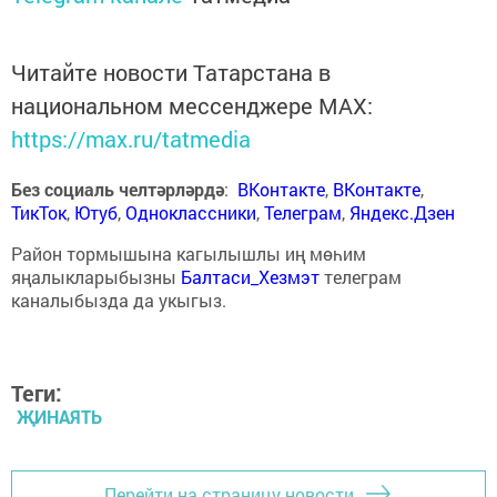
Читайте новости Татарстана в
национальном мессенджере MАХ:
https://max.ru/tatmedia
Без социаль челтәрләрдә
:
ВКонтакте
,
ВКонтакте
,
ТикТок
,
Ютуб
,
Одноклассники
,
Телеграм
,
Яндекс.Дзен
Район тормышына кагылышлы иң мөһим
яңалыкларыбызны
Балтаси_Хезмэт
телеграм
каналыбызда да укыгыз.
Теги:
ҖИНАЯТЬ
Перейти на страницу новости