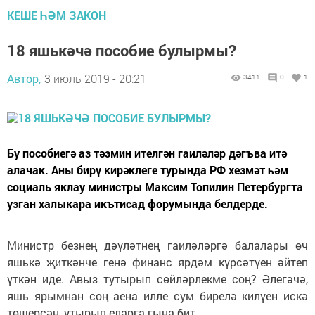
КЕШЕ ҺӘМ ЗАКОН
18 яшькәчә пособие булырмы?
Автор,
3 июль 2019 - 20:21
3411
0
1
Бу пособиегә аз тәэмин ителгән гаиләләр дәгъва итә
алачак. Аны бирү кирәклеге турында РФ хезмәт һәм
социаль яклау министры Максим Топилин Петербургта
узган халыкара икътисад форумында белдерде.
Министр безнең дәүләтнең гаиләләргә балалары өч
яшькә җиткәнче генә финанс ярдәм күрсәтүен әйтеп
үткән иде. Авыз тутырып сөйләрлекме соң? Әлегәчә,
яшь ярымнан соң аена илле сум бирелә килүен искә
төшерсәң, утырып еларга гына бит.