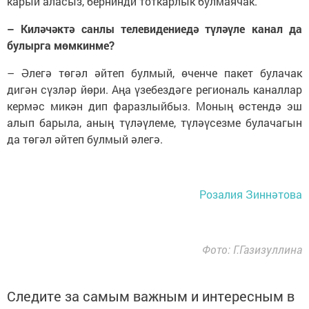
карый аласыз, бернинди тоткарлык булмаячак.
– Киләчәктә санлы телевидениедә түләүле канал да
булырга мөмкинме?
– Әлегә төгәл әйтеп булмый, өченче пакет булачак
дигән сүзләр йөри. Аңа үзебездәге региональ каналлар
кермәс микән дип фаразлыйбыз. Моның өстендә эш
алып барыла, аның түләүлеме, түләүсезме булачагын
да төгәл әйтеп булмый әлегә.
Розалия Зиннәтова
Фото: Г.Газизуллина
Следите за самым важным и интересным в