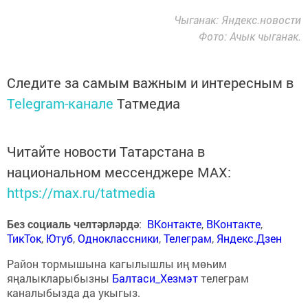
Чыганак: Яндекс.новости
Фото: Ачык чыганак.
Следите за самым важным и интересным в
Telegram-канале
Татмедиа
Читайте новости Татарстана в
национальном мессенджере MАХ:
https://max.ru/tatmedia
Без социаль челтәрләрдә
:
ВКонтакте
,
ВКонтакте
,
ТикТок
,
Ютуб
,
Одноклассники
,
Телеграм
,
Яндекс.Дзен
Район тормышына кагылышлы иң мөһим
яңалыкларыбызны
Балтаси_Хезмэт
телеграм
каналыбызда да укыгыз.