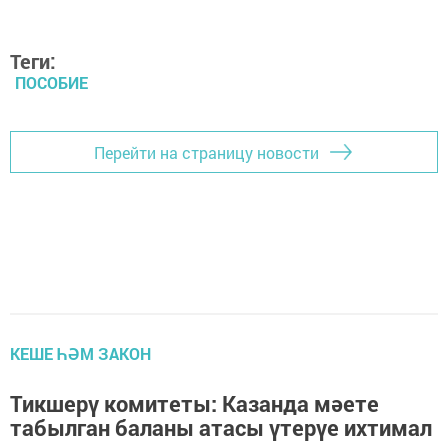
Теги:
ПОСОБИЕ
Перейти на страницу новости
КЕШЕ ҺӘМ ЗАКОН
Тикшерү комитеты: Казанда мәете
табылган баланы атасы үтерүе ихтимал