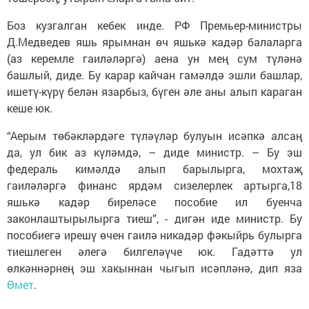
Боз кузгалган кебек инде. РФ Премьер-министры
Д.Медведев яшь ярымнан өч яшькә кадәр балаларга
(аз керемле гаиләләргә) аена ун мең сум түләнә
башлый, диде. Бу карар кайчан гамәлдә эшли башлар,
ишетү-күрү белән язарбыз, бүген әле аны алып караган
кеше юк.
“Аерым төбәкләрдәге түләүләр булуын исәпкә алсаң
да, ул бик аз күләмдә, – диде министр. – Бу эш
федераль кимәлдә алып барылырга, мохтаҗ
гаиләләргә финанс ярдәм сизелерлек артырга,18
яшькә кадәр биреләсе пособие ил буенча
законлаштырылырга тиеш”, - дигән иде министр. Бу
пособиегә ирешү өчен гаилә никадәр фәкыйрь булырга
тиешлеген әлегә билгеләүче юк. Гадәттә ул
өлкәннәрнең эш хакыннан чыгып исәпләнә, дип яза
Өмет
.