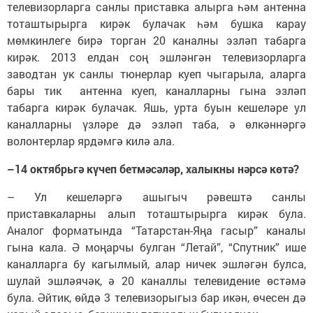
телевизорларга санлы приставка алырга һәм антенна
тоташтырырга кирәк булачак һәм бушка карау
мөмкинлеге бирә торган 20 каналны эзләп табарга
кирәк. 2013 елдан соң эшләнгән телевизорларга
заводтан ук санлы тюнерлар куеп чыгарыла, аларга
бары тик антенна куеп, каналларны гына эзләп
табарга кирәк булачак. Яшь, урта буын кешеләре ул
каналларны үзләре дә эзләп таба, ә өлкәннәргә
волонтерлар ярдәмгә килә ала.
–14 октябрьгә күчеп бетмәсәләр, халыкны нәрсә көтә?
– Ул кешеләргә ашыгыч рәвештә санлы
приставкаларны алып тоташтырырга кирәк була.
Аналог форматында “Татарстан-Яңа гасыр” каналы
гына кала. Ә моңарчы булган “Летай”, “Спутник” ише
каналларга бу кагылмый, алар ничек эшләгән булса,
шулай эшләячәк, ә 20 каналлы телевидение өстәмә
була. Әйтик, өйдә 3 телевизорыгыз бар икән, өчесен дә