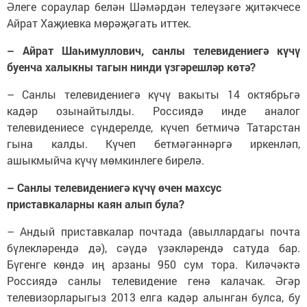
Әлеге сораулар белән Шәмәрдән телеүзәге җитәкчесе
Айрат Хаҗиевка мөрәҗәгать иттек.
– Айрат Шаһимуллович, санлы телевидениегә күчү
буенча халыкны тагын нинди үзгәрешләр көтә?
– Санлы телевидениегә күчү вакыты 14 октябрьгә
кадәр озынайтылды. Россиядә инде аналог
телевидениесе сүндерелде, күчеп бетмичә Татарстан
гына калды. Күчеп бетмәгәннәргә иркенләп,
ашыкмыйча күчү мөмкинлеге бирелә.
– Санлы телевидениегә күчү өчен махсус
приставкаларны каян алып була?
– Андый приставкалар почтада (авыллардагы почта
бүлекләрендә дә), сәүдә үзәкләрендә сатуда бар.
Бүгенге көндә иң арзаны 950 сум тора. Киләчәктә
Россиядә санлы телевидение генә калачак. Әгәр
телевизорларыгыз 2013 елга кадәр алынган булса, бу