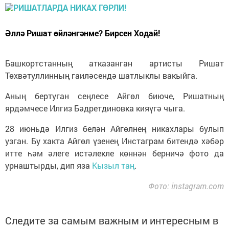
Әллә Ришат өйләнгәнме? Бирсен Ходай!
Башкортстанның атказанган артисты Ришат
Төхвәтуллинның гаиләсендә шатлыклы вакыйга.
Аның бертуган сеңлесе Айгөл биюче, Ришатның
ярдәмчесе Илгиз Бәдретдиновка кияүгә чыга.
28 июньдә Илгиз белән Айгөлнең никахлары булып
узган. Бу хакта Айгөл үзенең Инстаграм битендә хәбәр
итте һәм әлеге истәлекле көннән берничә фото да
урнаштырды, дип яза
Кызыл таң
.
Фото: instagram.com
Следите за самым важным и интересным в