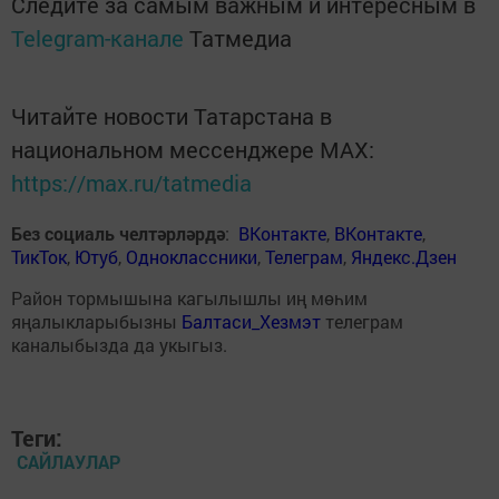
Следите за самым важным и интересным в
Telegram-канале
Татмедиа
Читайте новости Татарстана в
национальном мессенджере MАХ:
https://max.ru/tatmedia
Без социаль челтәрләрдә
:
ВКонтакте
,
ВКонтакте
,
ТикТок
,
Ютуб
,
Одноклассники
,
Телеграм
,
Яндекс.Дзен
Район тормышына кагылышлы иң мөһим
яңалыкларыбызны
Балтаси_Хезмэт
телеграм
каналыбызда да укыгыз.
Теги:
САЙЛАУЛАР