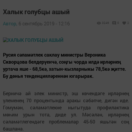
Халык голубцы ашый
Автор,
6 сентябрь 2019 - 12:16
3246
0
2
Русия сәламәтлек саклау министры Вероника
Скворцова белдерүенчә, соңгы чорда илдә ирләрнең
уртача яше - 68,5кә, хатын-кызларныкы 78,5кә җитте.
Бу дөнья тенденцияләреннән югарырак.
Берничә ай элек министр, эш көчендәге ирләрнең
үлеменең 70 процентында аракы сәбәпче, дигән иде.
Гомумән, сәламәтлекне ныгытуда профилактика
мөһим урын тота, диде ул. Мәсәлән, ирләрнең
сәламәтлегендәге проблемалар 45-50 яшьтән соң
башлана.