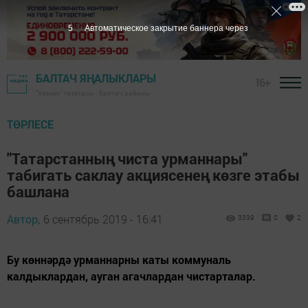
3
Автоматическое закрытие баннера через
БАЛТАЧ ЯҢАЛЫКЛАРЫ
16+
"Хезмәт" газетасы - Балтач районы
ТӨРЛЕСЕ
"Татарстанның чиста урманнары"
табигать саклау акциясенең көзге этабы
башлана
Автор,
6 сентябрь 2019 - 16:41
3339
0
2
Бу көннәрдә урманнарны каты коммуналь
калдыклардан, ауган агачлардан чистарталар.