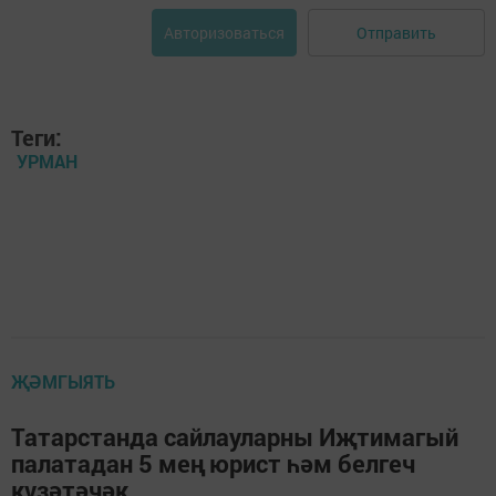
Отправить
Авторизоваться
Теги:
УРМАН
ҖӘМГЫЯТЬ
Татарстанда сайлауларны Иҗтимагый
палатадан 5 мең юрист һәм белгеч
күзәтәчәк