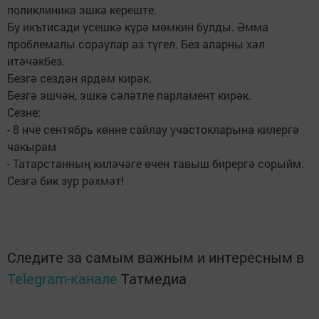
поликлиника эшкә кереште.
Бу икътисади үсешкә күрә мөмкин булды. Әмма
проблемалы сораулар аз түгел. Без аларны хәл
итәчәкбез.
Безгә сездән ярдәм кирәк.
Безгә эшчән, эшкә сәләтле парламент кирәк.
Сезне:
- 8 нче сентябрь көнне сайлау участокларына килергә
чакырам
- Татарстанның киләчәге өчен тавыш бирергә сорыйм.
Сезгә бик зур рәхмәт!
Следите за самым важным и интересным в
Telegram-канале
Татмедиа