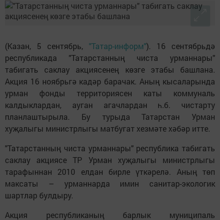
(Казан, 5 сентябрь,
"Татар-информ"
). 16 сентябрьдә
республикада "Татарстанның чиста урманнары"
табигать саклау акциясенең көзге этабы башлана.
Акция 16 ноябрьгә кадәр барачак. Аның кысаларында
урман фонды территориясен каты коммуналь
калдыклардан, ауган агачлардан һ.б. чистарту
планлаштырыла. Бу турыда Татарстан Урман
хуҗалыгы министрлыгы матбугат хезмәте хәбәр итте.
"Татарстанның чиста урманнары" республика табигать
саклау акциясе ТР Урман хуҗалыгы министрлыгы
тарафыннан 2010 елдан бирле үткәрелә. Аның төп
максаты – урманнарда имин санитар-экологик
шартлар булдыру.
Акция республиканың барлык муниципаль