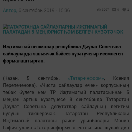
Автор,
6 сентябрь 2019 - 15:36
3097
0
2
Иҗтимагый оешмалар республика Дәүләт Советына
сайлауларда эшләячәк бәйсез күзәтүчеләр исемлеген
формалаштырган.
(Казан, 5 сентябрь,
«Татар-информ»
, Ксения
Перепеченова). «Чиста сайлаулар өчен» корпусының
төбәк бүлеге һәм ТР Иҗтимагый палатасыннан 5
меңнән артык күзәтүчесе 8 сентябрьдә Татарстан
Дәүләт Советына депутатлар сайлауның легитим
булуын тикшерәчәк. Татарстан Республикасы
Иҗтимагый палатасы рәисе урынбасары Мөнир
Гафиятуллин «Татар-информ» агентлыгына шулай дип