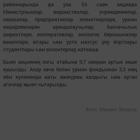
районнарында да уза. Ел саен акциядә
Министрлыклар, ведомстволар, учреждениеләр,
оешмалар, предприятиеләр хезмәткәрләре, урман
кишәрлекләрен арендалаучылар, бакчачылык
ширкәтләре, кооперативлар, экологик берләшмәләр
вәкилләре, югары һәм урта махсус уку йортлары
студентлары һәм волонтерлар катнаша.
Быел акциянең язгы этабына 9,7 меңнән артык кеше
кушылды. Алар көче белән урман фондыннан 3,3 мең
кбм күләмендә каты көнкүреш калдыгы һәм ауган
агачлар җыеп чыгарылды.
Фото: Михаил Захаров