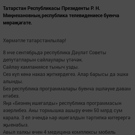
Татарстан Республикасы Президенты Р. Н.
Миңнехановның республика телевидениесе буенча
мөрәҗәгате.
Хөрмәтле татарстанлылар!
8 нче сентябрьдә республика Дәүләт Советы
депутатларын сайлаулары үтәчәк.
Сайлау кампаниясе тыныч узды.
Сез күп кенә наказ җиткердегез. Алар барысы да эшкә
алынды.
Без республика программалары буенча эшләүне дәвам
итәбез.
Яңа «Безнең ишегалды» республика программасын
әзерлибез. Аны тормышка ашыру өчен 50 млрд сум
карала. 3 ел эчендә һәр ишегалдын тәртипкә китерергә
җыенабыз.
Авыл халкы өчен 4 медицина комплексы мобиль