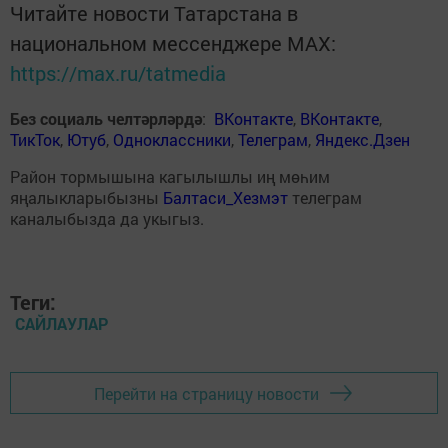
Читайте новости Татарстана в
национальном мессенджере MАХ:
https://max.ru/tatmedia
Без социаль челтәрләрдә
:
ВКонтакте
,
ВКонтакте
,
ТикТок
,
Ютуб
,
Одноклассники
,
Телеграм
,
Яндекс.Дзен
Район тормышына кагылышлы иң мөһим
яңалыкларыбызны
Балтаси_Хезмэт
телеграм
каналыбызда да укыгыз.
Теги:
САЙЛАУЛАР
Перейти на страницу новости