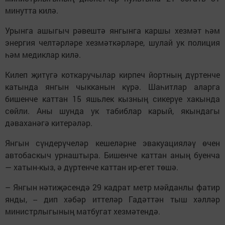
минутта килә.
Урынга ашыгыч рәвештә янгынга каршы хезмәт һәм
энергия челтәрләре хезмәткәрләре, шулай ук полиция
һәм медиклар килә.
Килеп җитүгә коткаручылар кирпеч йортның дүртенче
катында янгын чыкканын күрә. Шаһитлар аларга
бишенче каттан 15 яшьлек кызның сикерүе хакында
сөйли. Аны шунда ук табиблар карый, якындагы
дәваханәгә китерәләр.
Янгын сүндерүчеләр кешеләрне эвакуацияләү өчен
автобаскыч урнаштыра. Бишенче каттан аның буенча
— хатын-кыз, ә дүртенче каттан ир-егет төшә.
– Янгын нәтиҗәсендә 29 кадрат метр мәйданлы фатир
янды, -- дип хәбәр иттеләр Гадәттән тыш хәлләр
министрлыгының матбугат хезмәтендә.