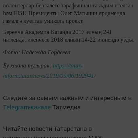
волонтерлар бергәлеге тарафыннан тәкъдим ителгән
һәм FISU Президенты Олег Матыцин ярдәмендә
гамәлгә куелган уникаль проект.
Беренче Академия Казанда 2017 елның 2-8
июлендә, икенчесе 2018 елның 14-22 июнендә узды.
Фото: Надежда Гордеева
Бу хакта тулырак:
https://tatar-
inform.tatar/news/2019/09/06/192941/
Следите за самым важным и интересным в
Telegram-канале
Татмедиа
Читайте новости Татарстана в
национальном мессенджере MАХ: