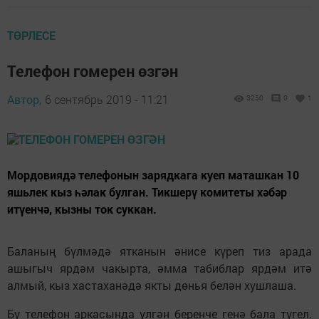
ТӨРЛЕСЕ
Телефон гомерен өзгән
Автор,
6 сентябрь 2019 - 11:21
3250
0
1
Мордовиядә телефонын зарядкага куеп маташкан 10
яшьлек кыз һәлак булган. Тикшерү комитеты хәбәр
итүенчә, кызны ток суккан.
Баланың бүлмәдә ятканын әнисе күреп тиз арада
ашыгыч ярдәм чакырта, әмма табиблар ярдәм итә
алмый, кыз хастаханәдә якты дөнья белән хушлаша.
Бу телефон аркасында үлгән беренче генә бала түгел.