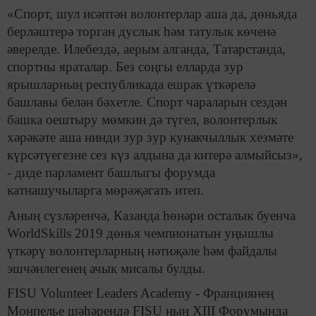
«Спорт, шул исәптән волонтерлар аша да, дөньяда
берләштерә торган дуслык һәм татулык көченә
әверелде. Илебездә, аерым алганда, Татарстанда,
спортны яраталар. Без соңгы елларда зур
ярышларның республикада ешрак үткәрелә
башлавы белән бәхетле. Спорт чараларын сездән
башка оештыру мөмкин дә түгел, волонтерлык
хәрәкәте аша нинди зур зур кунакчыллык хезмәте
күрсәтүегезне сез күз алдына да китерә алмыйсыз»,
- диде парламент башлыгы форумда
катнашучыларга мөрәҗәгать итеп.
Аның сүзләренчә, Казанда һөнәри осталык буенча
WorldSkills 2019 дөнья чемпионатын уңышлы
үткәрү волонтерларның нәтиҗәле һәм файдалы
эшчәнлегенең ачык мисалы булды.
FISU Volunteer Leaders Academy - Франциянең
Монпелье шәһәрендә FISU ның XIII Форумында