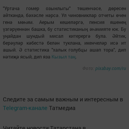
"Уртача гомер озынлыгы" төшенчәсе, дөресен
әйткәндә, бәхәсле нәрсә. Ул чиновниклар отчеты өчен
генә мөһим. Аерым кешеләргә, пенсия яшенең
үзгәрүеннән башка, бу статистиканың әһәмияте юк. Бу
уңайдан шундый мисал китерергә була. Әйтик,
берәүләр кәбестә белән туклана, икенчеләр исә ит
ашый. Ә статистика "халык голубцы ашап тора", дип
нәтиҗә ясый, дип яза
Кызыл таң
.
Фото:
pixabay.com/ru
Следите за самым важным и интересным в
Telegram-канале
Татмедиа
Читайте новости Татарстана в