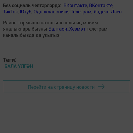
Без социаль челтәрләрдә
:
ВКонтакте
,
ВКонтакте
,
ТикТок
,
Ютуб
,
Одноклассники
,
Телеграм
,
Яндекс.Дзен
Район тормышына кагылышлы иң мөһим
яңалыкларыбызны
Балтаси_Хезмэт
телеграм
каналыбызда да укыгыз.
Теги:
БАЛА ҮЛГӘН
Перейти на страницу новости