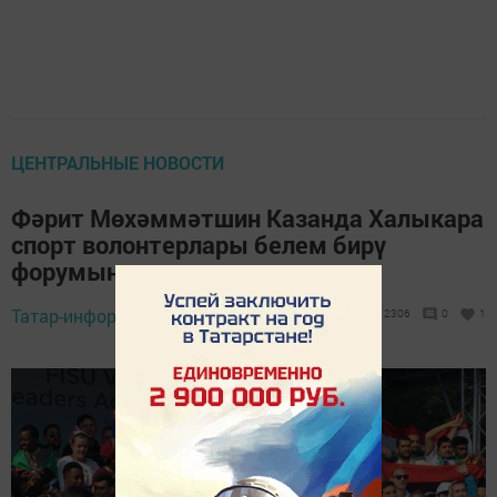
ЦЕНТРАЛЬНЫЕ НОВОСТИ
Фәрит Мөхәммәтшин Казанда Халыкара
спорт волонтерлары белем бирү
форумын ачты
Татар-информ,
6 сентябрь 2019 - 13:21
2306
0
1