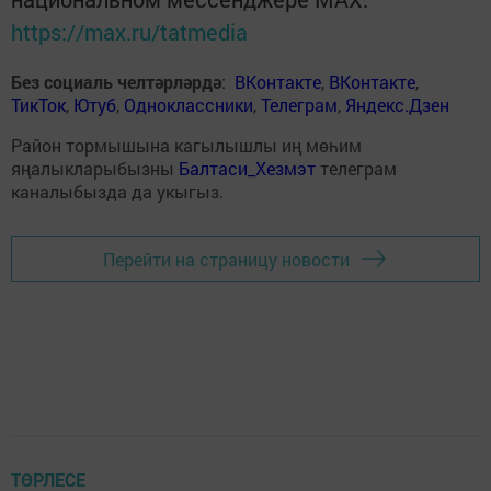
https://max.ru/tatmedia
Без социаль челтәрләрдә
:
ВКонтакте
,
ВКонтакте
,
ТикТок
,
Ютуб
,
Одноклассники
,
Телеграм
,
Яндекс.Дзен
Район тормышына кагылышлы иң мөһим
яңалыкларыбызны
Балтаси_Хезмэт
телеграм
каналыбызда да укыгыз.
Перейти на страницу новости
ТӨРЛЕСЕ