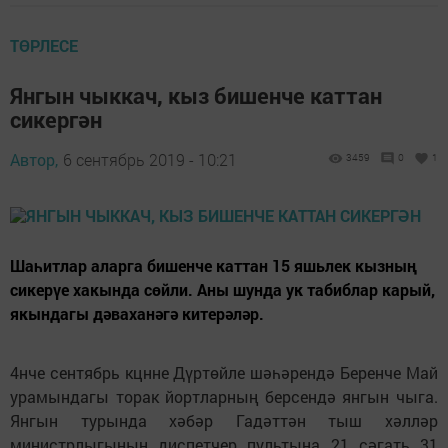
ТӨРЛЕСЕ
Янгын чыккач, кыз бишенче каттан
сикергән
Автор,
6 сентябрь 2019 - 10:21
3459
0
1
Шаһитлар аларга бишенче каттан 15 яшьлек кызның
сикерүе хакында сөйли. Аны шунда ук табиблар карый,
якындагы дәваханәгә китерәләр.
4нче сентябрь кцнне Дүртөйле шәһәрендә Беренче Май
урамындагы торак йортларның берсендә янгын чыга.
Янгын турында хәбәр Гадәттән тыш хәлләр
министрлыгының диспетчер пультына 21 сәгать 31