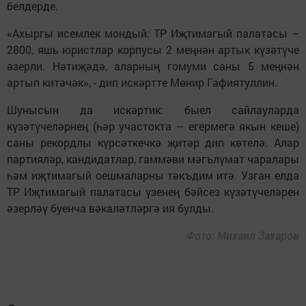
белдерде.
«Ахыргы исемлек мондый: ТР Иҗтимагый палатасы –
2800, яшь юристлар корпусы 2 меңнән артык күзәтүче
әзерли. Нәтиҗәдә, аларның гомуми саны 5 меңнән
артып китәчәк», - дип искәртте Мөнир Гафиятуллин.
Шунысын да искәртик: быел сайлауларда
күзәтүчеләрнең (һәр участокта – егермегә якын кеше)
саны рекордлы күрсәткечкә җитәр дип көтелә. Алар
партияләр, кандидатлар, гаммәви мәгълүмат чаралары
һәм иҗтимагый оешмаларны тәкъдим итә. Узган елда
ТР Иҗтимагый палатасы үзенең бәйсез күзәтүчеләрен
әзерләү буенча вәкаләтләргә ия булды.
Фото: Михаил Захаров