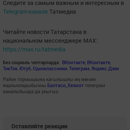
Следите за самым важным и интересным в
Telegram-канале
Татмедиа
Читайте новости Татарстана в
национальном мессенджере MАХ:
https://max.ru/tatmedia
Без социаль челтәрләрдә
:
ВКонтакте
,
ВКонтакте
,
ТикТок
,
Ютуб
,
Одноклассники
,
Телеграм
,
Яндекс.Дзен
Район тормышына кагылышлы иң мөһим
яңалыкларыбызны
Балтаси_Хезмэт
телеграм
каналыбызда да укыгыз.
Оставляйте реакции