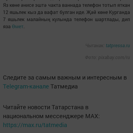
Яз көне әнисе эштә чакта ваннада телефон тотып яткан
12 яшьлек кыз да вафат булган иде. Җәй көне Курганда
7 яшьлек малайның кулында телефон шартлады, дип
яза
Өмет
.
Чыганак:
tatpressa.ru
Фото: pixabay.com/ru
Следите за самым важным и интересным в
Telegram-канале
Татмедиа
Читайте новости Татарстана в
национальном мессенджере MАХ:
https://max.ru/tatmedia