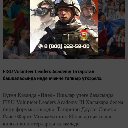
FISU Volunteer Leaders Academy Татарстан
башкаласында инде өченче тапкыр үткәрелә.
Бүген Казанда «Идел» Яшьләр үзәге базасында
FISU Volunteer Leaders Academy III Халыкара белем
бирү форумы ачылды. Татарстан Дәүләт Советы
Рәисе Фәрит Мөхәммәтшин 80нән артык илдән
килгән волонтерларны сәламләде.