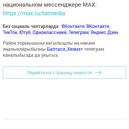
национальном мессенджере MАХ:
https://max.ru/tatmedia
Без социаль челтәрләрдә
:
ВКонтакте
,
ВКонтакте
,
ТикТок
,
Ютуб
,
Одноклассники
,
Телеграм
,
Яндекс.Дзен
Район тормышына кагылышлы иң мөһим
яңалыкларыбызны
Балтаси_Хезмэт
телеграм
каналыбызда да укыгыз.
Перейти на страницу новости