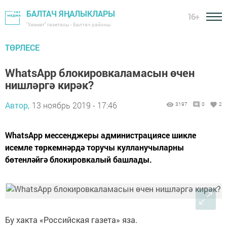
БАЛТАЧ ЯҢАЛЫКЛАРЫ
16+
"Хезмәт" газетасы - Балтач районы
ТӨРЛЕСЕ
WhatsApp блокировкаламасын өчен
нишләргә кирәк?
Автор,
13 ноябрь 2019 - 17:46
3197
0
2
WhatsApp мессенджеры администрациясе шикле
исемле төркемнәрдә торучы кулланучыларны
бөтенләйгә блокировкалый башлады.
Бу хакта «Российская газета» яза.