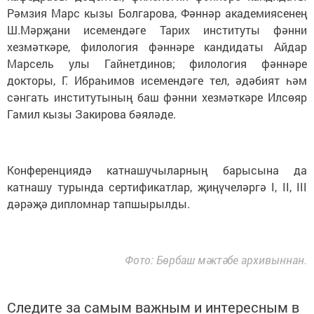
Рәмзия Марс кызы Болгарова, Фәннәр академиясенең
Ш.Мәрҗани исемендәге Тарих институты фәнни
хезмәткәре, филология фәннәре кандидаты Айдар
Марсель улы Гайнетдинов; филология фәннәре
докторы, Г. Ибраһимов исемендәге тел, әдәбият һәм
сәнгать институтының баш фәнни хезмәткәре Илсөяр
Гамил кызы Закирова бәяләде.
Конференциядә катнашучыларның барысына да
катнашу турында сертификатлар, җиңүчеләргә I, II, III
дәрәҗә дипломнар тапшырылды.
Фото: Бөрбаш мәктәбе архивыннан.
Следите за самым важным и интересным в