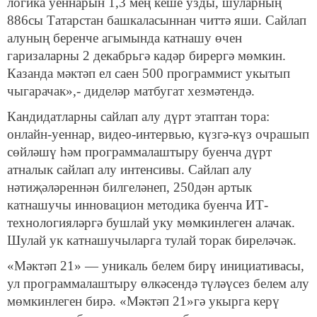
логика уеннарын 1,3 мең кеше узды, шуларның
886сы Татарстан башкаласыннан читтә яши. Сайлап
алуның беренче агымында катнашу өчен
гаризаларны 2 декабрьгә кадәр бирергә мөмкин.
Казанда мәктәп ел саен 500 программист укытып
чыгарачак»,- диделәр матбугат хезмәтендә.
Кандидатларны сайлап алу дүрт этаптан тора:
онлайн-уеннар, видео-интервью, күзгә-күз очрашып
сөйләшү һәм программалаштыру буенча дүрт
атналык сайлап алу интенсивы. Сайлап алу
нәтиҗәләреннән билгеләнеп, 250дән артык
катнашучы инновацион методика буенча ИТ-
технологияләргә бушлай уку мөмкинлеген алачак.
Шулай ук катнашучыларга тулай торак биреләчәк.
«Мәктәп 21» — уникаль белем бирү инициативасы,
ул программалаштыру өлкәсендә түләүсез белем алу
мөмкинлеген бирә. «Мәктәп 21»гә укырга керү