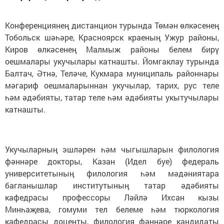
Конференциянең дистанцион турында Төмән өлкәсенең
Тобольск шәһәре, Красноярск краеның Ужур районы,
Киров өлкәсенең Малмыж районы белем бирү
оешмалары укучылары катнашты. Йомгаклау турында
Балтач, Әтнә, Теләче, Кукмара муниципаль районнары
мәгариф оешмаларыннан укучылар, тарих, рус теле
һәм әдәбияты, татар теле һәм әдәбияты укытучылары
катнашты.
Укучыларның эшләрен һәм чыгышларын филология
фәннәре докторы, Казан (Идел буе) федераль
университетының филология һәм мәдәниятара
багланышлар институтының татар әдәбияты
кафедрасы профессоры Ләйлә Ихсан кызы
Минһаҗева, гомуми тел белеме һәм тюркология
кафедрасы доценты, филология фәннәре кандидаты