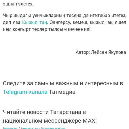
эшләп элегез.
Чыршыдагы уенчыкларның төсенә дә игътибар итегез,
дип яза
Кызыл таң
. Зәңгәрсу, көмеш, кызыл, ак, яшел
һәм коңгырт төсләр тылсым көченә ия!
Автор: Ләйсән Якупова
Следите за самым важным и интересным в
Telegram-канале
Татмедиа
Читайте новости Татарстана в
национальном мессенджере MАХ:
https://max.ru/tatmedia