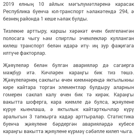
2019 елның 10 айлык мәгълүмәтләренә карасак
Республика буенча юл-транспорт һәлакәтендә 294, ә
безнең районда 1 кеше һәлак булды.
Тизлекне арттыру, каршы хәрәкәт өчен билгеләнгән
полосага чыгу һәм спиртлы эчемлекләр кулланган
килеш транспорт белән идарә итү- иң зур фаҗигага
илтүче факторлар.
Җәяүлеләр белән булган аварияләр дә сагаерга
мәҗбүр итә. Кичләрен караңгы бик тиз төшэ.
Җәяүлеләрнең саклыгы өчен киемнәрендә яктылыкны
кире кайтара торган элементлар булдыру аларнын
гомерен саклап калу өчен бик тә кирәк. Караңгы
вакытта шоферга, кара киемле дә булса, җэяулене
күрүе кыенлаша, ә яктылык кайтарткычлар күрү
аралыгын 3 тапкырга кадәр арттыралар. Статистика
буенча җәяүлене бәрдергән аварияләрдә кубесе
караңгы вакытта җәяүлене күрмәү сәбәпле килеп чыга.