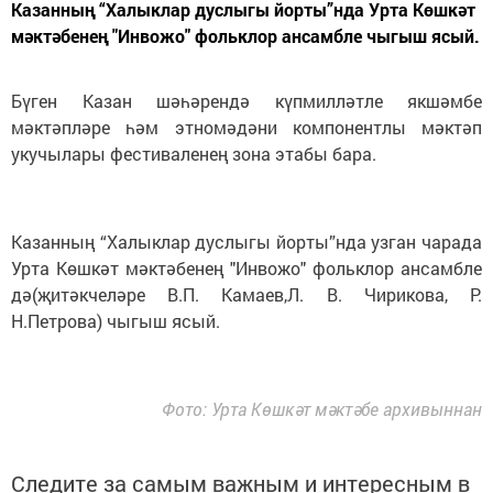
Казанның “Халыклар дуслыгы йорты”нда Урта Көшкәт
мәктәбенең "Инвожо" фольклор ансамбле чыгыш ясый.
Бүген Казан шәһәрендә күпмилләтле якшәмбе
мәктәпләре һәм этномәдәни компонентлы мәктәп
укучылары фестиваленең зона этабы бара.
Казанның “Халыклар дуслыгы йорты”нда узган чарада
Урта Көшкәт мәктәбенең "Инвожо" фольклор ансамбле
дә(җитәкчеләре В.П. Камаев,Л. В. Чирикова, Р.
Н.Петрова) чыгыш ясый.
Фото: Урта Көшкәт мәктәбе архивыннан
Следите за самым важным и интересным в