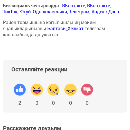
Без социаль челтәрләрдә
:
ВКонтакте
,
ВКонтакте
,
ТикТок
,
Ютуб
,
Одноклассники
,
Телеграм
,
Яндекс.Дзен
Район тормышына кагылышлы иң мөһим
яңалыкларыбызны
Балтаси_Хезмэт
телеграм
каналыбызда да укыгыз.
Оставляйте реакции
2
0
0
0
0
Расскажите друзьям