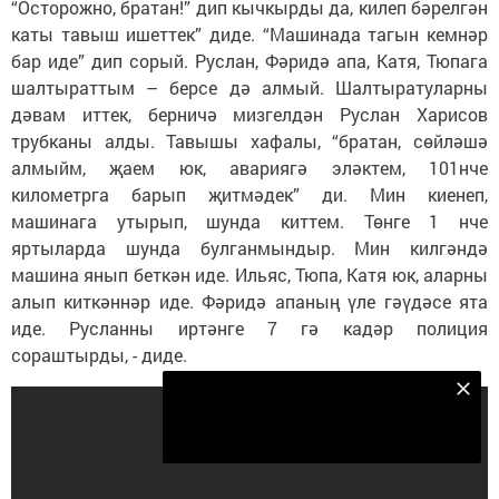
“Осторожно, братан!” дип кычкырды да, килеп бәрелгән
каты тавыш ишеттек” диде. “Машинада тагын кемнәр
бар иде” дип сорый. Руслан, Фәридә апа, Катя, Тюпага
шалтыраттым – берсе дә алмый. Шалтыратуларны
дәвам иттек, берничә мизгелдән Руслан Харисов
трубканы алды. Тавышы хафалы, “братан, сөйләшә
алмыйм, җаем юк, авариягә эләктем, 101нче
километрга барып җитмәдек” ди. Мин киенеп,
машинага утырып, шунда киттем. Төнге 1 нче
яртыларда шунда булганмындыр. Мин килгәндә
машина янып беткән иде. Ильяс, Тюпа, Катя юк, аларны
алып киткәннәр иде. Фәридә апаның үле гәүдәсе ята
иде. Русланны иртәнге 7 гә кадәр полиция
сораштырды, - диде.
Безнең Яндекс Дзен каналына языл
Подписаться