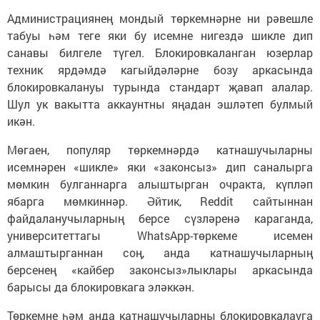
Администрациянең мондый төркемнәрне ни рәвешле
табуы һәм теге яки бу исемне нигездә шикле дип
санавы билгеле түгел. Блокировкаланган юзерлар
техник ярдәмдә кагыйдәләрне бозу аркасында
блокировкалануы турында стандарт җавап алалар.
Шул ук вакытта аккаунтны яңадан эшләтеп булмый
икән.
Мөгаен, популяр төркемнәрдә катнашучыларны
исемнәрен «шикле» яки «законсыз» дип саналырга
мөмкин булганнарга алыштырган очракта, күпләп
ябарга мөмкиннәр. Әйтик, Reddit сайтыннан
файдаланучыларның берсе сүзләренә караганда,
университеттагы WhatsApp-төркеме исемен
алмаштырганнан соң, анда катнашучыларның
берсенең «кайбер законсыз»лыклары аркасында
барысы да блокировкага эләккән.
Төркемне һәм анда катнашучыларны блокировкалауга