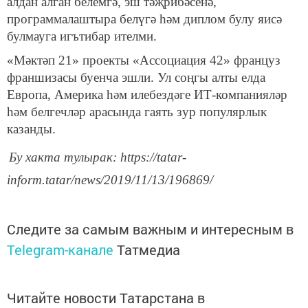
алдан алган белемгә, эш тәҗрибәсенә,
программалаштыра белүгә һәм диплом булу яисә
булмауга игътибар ителми.
«Мәктәп 21» проекты «Ассоциация 42» француз
франшизасы буенча эшли. Ул соңгы алты елда
Европа, Америка һәм илебездәге ИТ-компанияләр
һәм белгечләр арасында гаять зур популярлык
казанды.
Бу хакта тулырак: https://tatar-
inform.tatar/news/2019/11/13/196869/
Следите за самым важным и интересным в
Telegram-канале
Татмедиа
Читайте новости Татарстана в