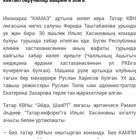
Иномарка “КАМАЗ” артына килеп керә. Татар КВН
лигасына нигез салучы Фәридә Таштабанова урында
ук җан бирә. 30 яшьлек Ильяс Хәсәновның комада
булуы турында хәбәр ителгән иде. Бүген Республика
клиник хастаханәсеннән аның вафаты турында
кайгылы хәбәр килеп иреште (Чаллының Ашыгыч
медицина ярдәме хастаханәсеннән ул РКБга
күчерелгән булган). Машина руле артында клубның
тагын бер мөхәррире Руслан Харисов булган. Ул да,
тавыш режиссеры Руслан Тюпа һәм администратор
Екатерина Захарова төрле тән җәрәхәтләре алган.
Татар КВНы “Әйдә, ШаяРТ” лигасы җитәкчесе Рамил
Әһдиев “Татар-информ”га Ильяс Хәсәновны югалту
ачысы белән уртаклашты.
– Без татар КВНын оештырган команда. Без КАМПИ