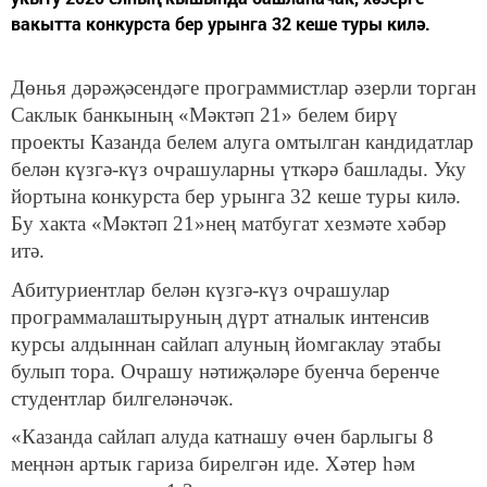
вакытта конкурста бер урынга 32 кеше туры килә.
Дөнья дәрәҗәсендәге программистлар әзерли торган
Саклык банкының «Мәктәп 21» белем бирү
проекты Казанда белем алуга омтылган кандидатлар
белән күзгә-күз очрашуларны үткәрә башлады. Уку
йортына конкурста бер урынга 32 кеше туры килә.
Бу хакта «Мәктәп 21»нең матбугат хезмәте хәбәр
итә.
Абитуриентлар белән күзгә-күз очрашулар
программалаштыруның дүрт атналык интенсив
курсы алдыннан сайлап алуның йомгаклау этабы
булып тора. Очрашу нәтиҗәләре буенча беренче
студентлар билгеләнәчәк.
«Казанда сайлап алуда катнашу өчен барлыгы 8
меңнән артык гариза бирелгән иде. Хәтер һәм