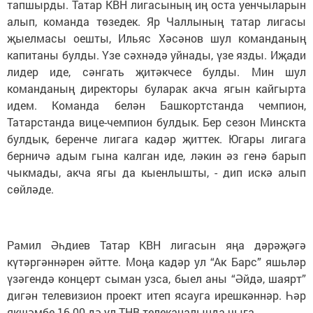
тапшырды. Татар КВН лигасының иң оста уенчыларын
алып, команда төзедек. Яр Чаллының татар лигасы
җыелмасы оешты, Ильяс Хәсәнов шул команданың
капитаны булды. Үзе сәхнәдә уйнады, үзе язды. Иҗади
лидер иде, сәнгать җитәкчесе булды. Мин шул
команданың директоры буларак акча ягын кайгырта
идем. Команда белән Башкортстанда чемпион,
Татарстанда вице-чемпион булдык. Бер сезон Минскта
булдык, беренче лигага кадәр җиттек. Югары лигага
берничә адым гына калган иде, ләкин әз генә барып
чыкмады, акча ягы да кыенлышты, - дип искә алып
сөйләде.
Рамил Әһдиев Татар КВН лигасын яңа дәрәҗәгә
күтәргәннәрен әйтте. Моңа кадәр ул “Ак Барс” яшьләр
үзәгендә концерт сыман узса, быел аны “Әйдә, шаярт”
дигән телевизион проект итеп ясауга ирешкәннәр. Һәр
якшәмбе 16.00 дә ул ТНВ телеканалында чыга.