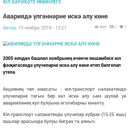
ЮЛ ХӘРӘКӘТЕ ИМИНЛЕГЕ
Авариядә үлгәннәрне искә алу көне
Автор,
13 ноябрь 2019 - 13:21
3650
0
2
2005 елндан башлап ноябрьнең өченче якшәмбесе юл
фаҗигасендә үлүчеләрне искә алу көне итеп билгеләп
үтелә.
Акциянең төп максаты - юл-транспорт һәлакәтендә
үлүчеләрне тагын бер кат искә алу һәм шулай ук
аварияләнең күп булуына игътибарны юнәлтү.
Юл-транспорт һәлакәтендә үлүчеләр күбрәк (15-25 яшь)
яшьләр арасында булуы бигрәк тә аяныч.