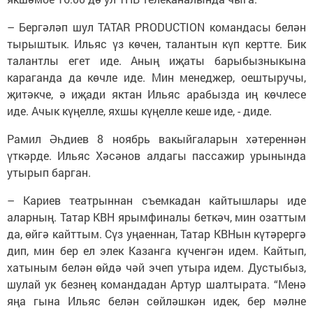
– Бергәләп шул TATAR PRODUCTION командасы белән
тырыштык. Ильяс үз көчен, талантын күп кертте. Бик
талантлы егет иде. Аның иҗаты барыбызныкына
караганда да көчле иде. Мин менеджер, оештыручы,
җитәкче, ә иҗади яктан Ильяс арабызда иң көчлесе
иде. Ачык күңелле, яхшы күңелле кеше иде, - диде.
Рамил Әһдиев 8 ноябрь вакыйгаларын хәтереннән
үткәрде. Ильяс Хәсәнов алдагы пассажир урынында
утырып барган.
– Кариев театрыннан съемкадан кайтышлары иде
аларның. Татар КВН ярымфиналы беткәч, мин озаттым
да, өйгә кайттым. Сүз уңаеннан, Татар КВНын күтәрергә
дип, мин бер ел элек Казанга күченгән идем. Кайтып,
хатыным белән өйдә чәй эчеп утыра идем. Дустыбыз,
шулай ук безнең командадан Артур шалтырата. “Менә
яңа гына Ильяс белән сөйләшкән идек, бер мәлне