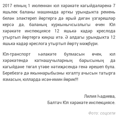
2017 елның 1 июленнән юл хәрәкәте кагыйдәләренә 7
яшьлек баланы машинада арткы урындыкта ремень
белән эләктереп йөртергә дә ярый дигән үзгәрешләр
керсә дә, баланың куркынычсызлыгы өчен Юл
хәрәкәте инспекциясе 12 яшькә кадәр креслода
утыртып йөртергә киңэш итә. Ә алдагы урындыкта 12
яшькә кадәр креслога утыртып йөртү мәҗбүри.
Юл-транспорт һәлакәте булмасын өчен, юл
хәрәкәтендә катнашучыларның барысының да
кагыйдәне төгәл үтәве нәтиҗәсендә генә ирешеп була.
Беребезгә дә якыннарыбызны югалту ачысын татырга
язмасын, юлларда исән-имин йөрик!!!
Лилия Һадиева,
Балтач Юл хәрәкәте инспекциясе.
Фото: соцсети