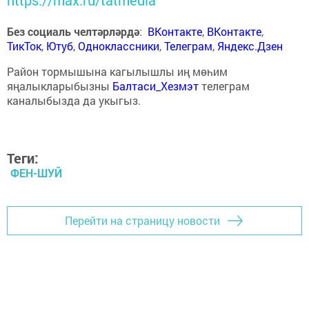
Без социаль челтәрләрдә
:
ВКонтакте
,
ВКонтакте
,
ТикТок
,
Ютуб
,
Одноклассники
,
Телеграм
,
Яндекс.Дзен
Район тормышына кагылышлы иң мөһим
яңалыкларыбызны
Балтаси_Хезмэт
телеграм
каналыбызда да укыгыз.
Теги:
ФЕН-ШУЙ
Перейти на страницу новости