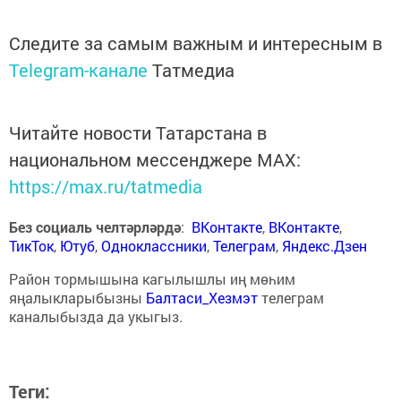
Следите за самым важным и интересным в
Telegram-канале
Татмедиа
Читайте новости Татарстана в
национальном мессенджере MАХ:
https://max.ru/tatmedia
Без социаль челтәрләрдә
:
ВКонтакте
,
ВКонтакте
,
ТикТок
,
Ютуб
,
Одноклассники
,
Телеграм
,
Яндекс.Дзен
Район тормышына кагылышлы иң мөһим
яңалыкларыбызны
Балтаси_Хезмэт
телеграм
каналыбызда да укыгыз.
Теги: