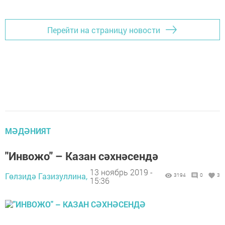
Перейти на страницу новости
МӘДӘНИЯТ
"Инвожо" – Казан сәхнәсендә
13 ноябрь 2019 -
Гөлзидә Газизуллина,
3194
0
3
15:36