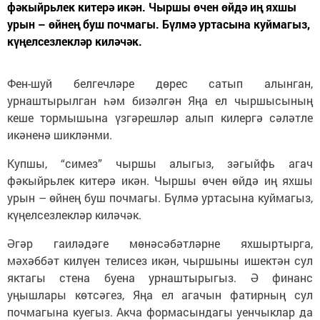
фәкыйрьлек китерә икән. Чыршы өчен өйдә иң яхшы
урын – өйнең буш почмагы. Бүлмә уртасына куймагыз,
күңелсезлекләр киләчәк.
Фен-шуй белгечләре дөрес сатып алынган,
урнаштырылган һәм бизәлгән Яңа ел чыршысының
кеше тормышына үзгәрешләр алып килергә сәләтле
икәненә шикләнми.
Купшы, “симез” чыршы алыгыз, зәгыйфь агач
фәкыйрьлек китерә икән. Чыршы өчен өйдә иң яхшы
урын – өйнең буш почмагы. Бүлмә уртасына куймагыз,
күңелсезлекләр киләчәк.
Әгәр гаиләдәге мөнәсәбәтләрне яхшыртырга,
мәхәббәт килүен телисез икән, чыршыны ишектән сул
яктагы стена буена урнаштырыгыз. Ә финанс
уңышлары көтсәгез, Яңа ел агачын фатирның сул
почмагына куегыз. Акча формасындагы уенчыклар да