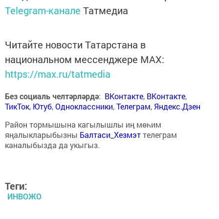
Telegram-канале
Татмедиа
Читайте новости Татарстана в
национальном мессенджере MАХ:
https://max.ru/tatmedia
Без социаль челтәрләрдә
:
ВКонтакте
,
ВКонтакте
,
ТикТок
,
Ютуб
,
Одноклассники
,
Телеграм
,
Яндекс.Дзен
Район тормышына кагылышлы иң мөһим
яңалыкларыбызны
Балтаси_Хезмэт
телеграм
каналыбызда да укыгыз.
Теги:
ИНВОЖО