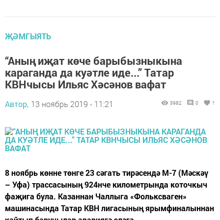
ҖӘМГЫЯТЬ
“Аның иҗат көче барыбызныкына
караганда да куәтле иде...” Татар
КВНчысы Ильяс Хәсәнов вафат
Автор,
13 ноябрь 2019 - 11:21
3982
0
1
8 ноябрь көнне төнге 23 сәгать тирәсендә М-7 (Мәскәү
– Уфа) трассасының 924нче километрында коточкыч
фаҗига була. Казаннан Чаллыга «Фольксваген»
машинасында Татар КВН лигасының ярымфиналыннан
кайтып баручылар авариягә эләгә.