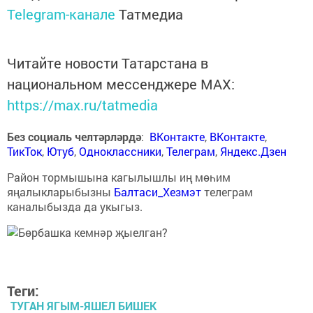
Telegram-канале
Татмедиа
Читайте новости Татарстана в
национальном мессенджере MАХ:
https://max.ru/tatmedia
Без социаль челтәрләрдә
:
ВКонтакте
,
ВКонтакте
,
ТикТок
,
Ютуб
,
Одноклассники
,
Телеграм
,
Яндекс.Дзен
Район тормышына кагылышлы иң мөһим
яңалыкларыбызны
Балтаси_Хезмэт
телеграм
каналыбызда да укыгыз.
Теги:
ТУГАН ЯГЫМ-ЯШЕЛ БИШЕК