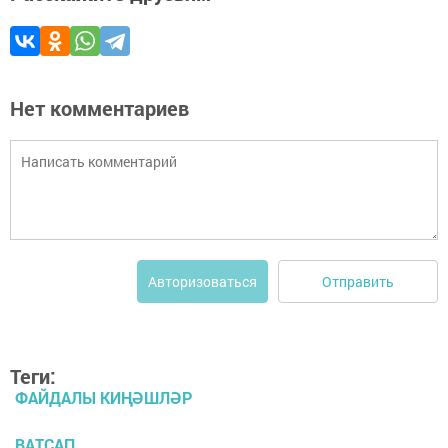
Нет комментариев
Отправить
Авторизоваться
Теги:
ФАЙДАЛЫ КИҢӘШЛӘР
ВАТСАП