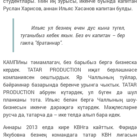
студентлары. Мин иң зурысы, икенче буында капитан
Руслан Харисов, аннан Ильяс Хәсәнов капитан булды.
Ильяс ул безнең өчен дус кына түгел,
туганыбыз кебек якын. Без өч капитан – бер
гаилә, "братаннар".
КАМПИны тәмамлагач, без барыбыз бергә бизнеска
кердек. TATAR PRODUCTION иҗат берләшмәсе
компаниясен оештырдык. Яр Чаллының туйлар,
бәйрәмнәр базарында беренче урынга чыктык. TATAR
PRODUCTION абруен күтәрдек, ул бүген дә шул
планканы тота. Ильяс белән бергә Чаллының шоу-
бизнесын икенче дәрәҗәгә күтәрдек. Мәҗлесләрне
русча да, татарча да – ике телдә алып бара идек.
Аннары 2013 елда кире КВНга кайттык. Фәридә
Якубовна безнең командага татар КВН лигасын