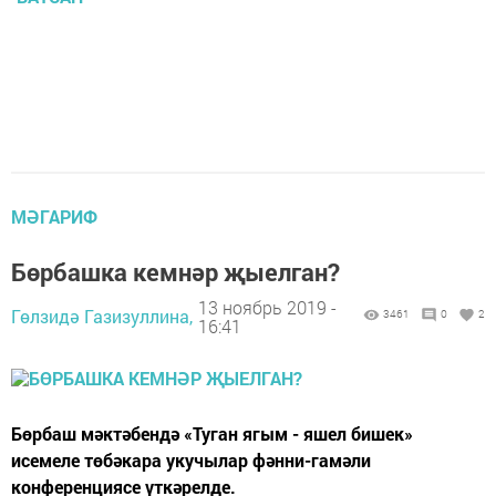
МӘГАРИФ
Бөрбашка кемнәр җыелган?
13 ноябрь 2019 -
Гөлзидә Газизуллина,
3461
0
2
16:41
Бөрбаш мәктәбендә «Туган ягым - яшел бишек»
исемеле төбәкара укучылар фәнни-гамәли
конференциясе үткәрелде.