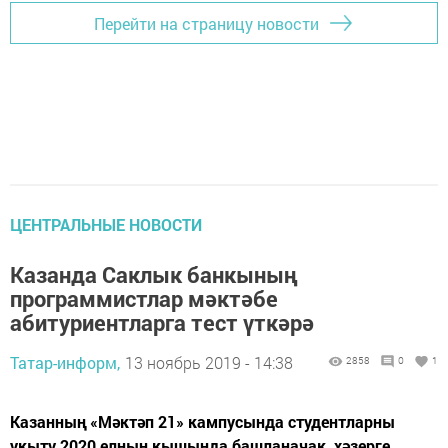
Перейти на страницу новости
ЦЕНТРАЛЬНЫЕ НОВОСТИ
Казанда Саклык банкының
программистлар мәктәбе
абитуриентларга тест үткәрә
Татар-информ,
13 ноябрь 2019 - 14:38
2858
0
1
Казанның «Мәктәп 21» кампусында студентларны
укыту 2020 елның кышында башланачак, хәзерге