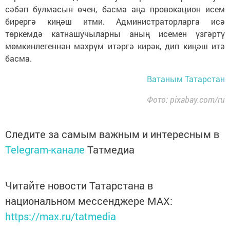
сәбәп булмасын өчен, басма аңа провокацион исем
бирергә киңәш итми. Администраторларга исә
төркемдә катнашучыларны аның исемен үзгәртү
мөмкинлегеннән мәхрүм итәргә кирәк, дип киңәш итә
басма.
Ватаным Татарстан
Фото: pixabay.com/ru
Следите за самым важным и интересным в
Telegram-канале
Татмедиа
Читайте новости Татарстана в
национальном мессенджере MАХ:
https://max.ru/tatmedia