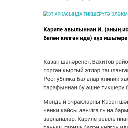
Кариле авылыннан И. (аныӊ и
белән килгән иде) күз яшьләрен
Казан шәһәренеӊ Вахитов райо
торган кыргый этләр ташланган
Республика Балалар клиник ха
тарафыннан бу эшне тикшерү б
Мондый очракларны Казан шәһә
чөнки кайсы авылга гына барм
зарланалар. Кариле авылыннан
таныш, гариза белән килгән ид