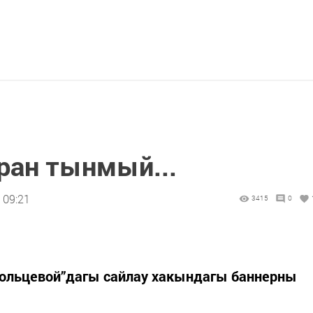
ран тынмый...
 09:21
3415
0
ольцевой”дагы сайлау хакындагы баннерны