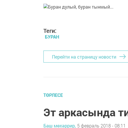
Теги:
БУРАН
Перейти на страницу новости
ТӨРЛЕСЕ
Эт аркасында т
Баш мөхәррир,
5 февраль 2018 - 08:11