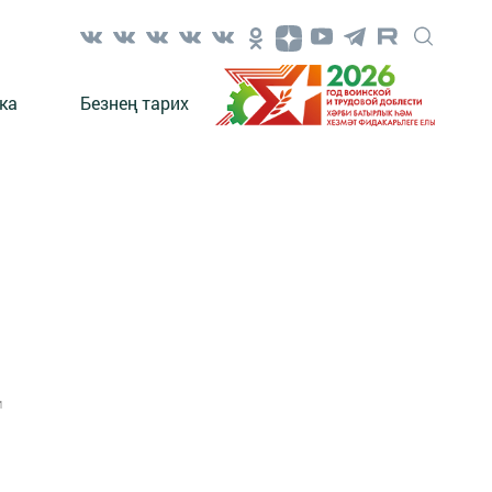
ка
Безнең тарих
1