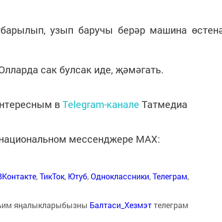
убарылып, узып баручы берәр машина өстен
Юлларда сак булсак иде, җәмәгать.
интересным в
Telegram-канале
Татмедиа
в национальном мессенджере MАХ:
ВКонтакте
,
ТикТок
,
Ютуб
,
Одноклассники
,
Телеграм
,
һим яңалыкларыбызны
Балтаси_Хезмэт
телеграм