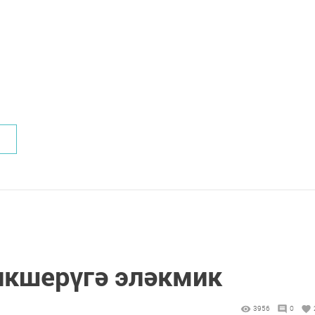
икшерүгә эләкмик
3956
0