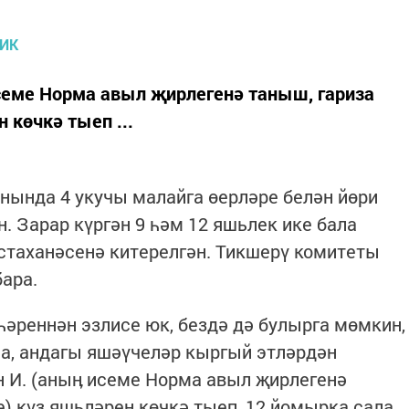
семе Норма авыл җирлегенә таныш, гариза
 көчкә тыеп ...
нында 4 укучы малайга өерләре белән йөри
. Зарар күргән 9 һәм 12 яшьлек ике бала
стаханәсенә китерелгән. Тикшерү комитеты
ара.
реннән эзлисе юк, бездә дә булырга мөмкин,
а, андагы яшәүчеләр кыргый этләрдән
 И. (аныӊ исеме Норма авыл җирлегенә
е) күз яшьләрен көчкә тыеп, 12 йомырка сала