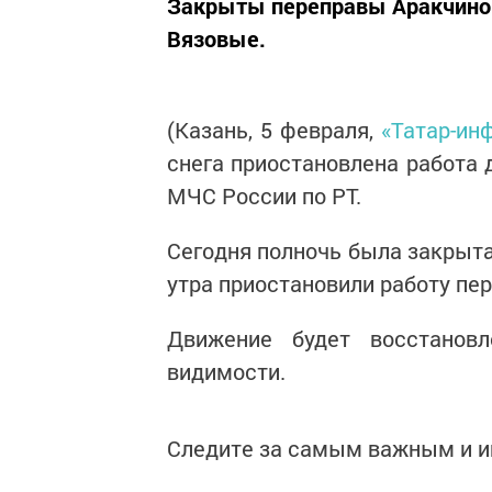
Закрыты переправы Аракчино 
Вязовые.
(Казань, 5 февраля,
«Татар-ин
снега приостановлена работа 
МЧС России по РТ.
Сегодня полночь была закрыта
утра приостановили работу п
Движение будет восстанов
видимости.
Следите за самым важным и 