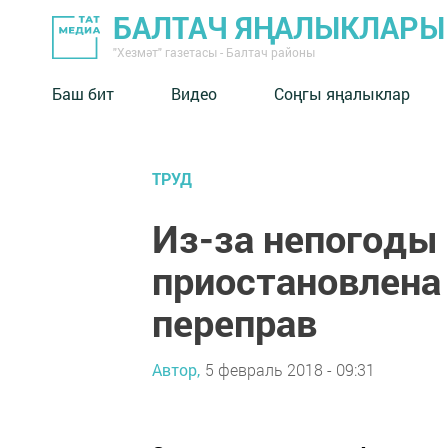
БАЛТАЧ ЯҢАЛЫКЛАРЫ
"Хезмәт" газетасы - Балтач районы
Баш бит
Видео
Соңгы яңалыклар
ТРУД
Из-за непогоды 
приостановлена
переправ
Автор,
5 февраль 2018 - 09:31