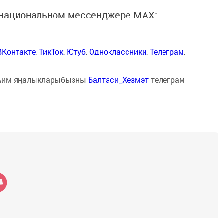
в национальном мессенджере MАХ:
ВКонтакте
,
ТикТок
,
Ютуб
,
Одноклассники
,
Телеграм
,
һим яңалыкларыбызны
Балтаси_Хезмэт
телеграм