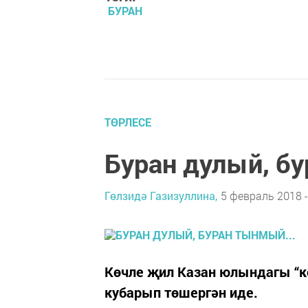
БУРАН
ТӨРЛЕСЕ
Буран дулый, бу
Гөлзидә Газизуллина,
5 февраль 2018 -
Көчле җил Казан юлындагы “к
кубарып төшергән иде.