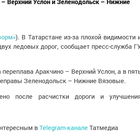
– Верхний Услон и Зеленодольск – Нижние
форм»
). В Татарстане из-за плохой видимости 
двух ледовых дорог, сообщает пресс-служба Г
 переплава Аракчино – Верхний Услон, а в пят
ереправы Зеленодольск – Нижние Вязовые.
лено после расчистки дороги и улучшени
интересным в
Telegram-канале
Татмедиа