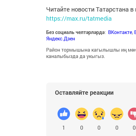
Читайте новости Татарстана 
https://max.ru/tatmedia
Без социаль челтәрләрдә
:
ВКонтакте
,
Яндекс.Дзен
Район тормышына кагылышлы иң мө
каналыбызда да укыгыз.
Оставляйте реакции
1
0
0
0
0