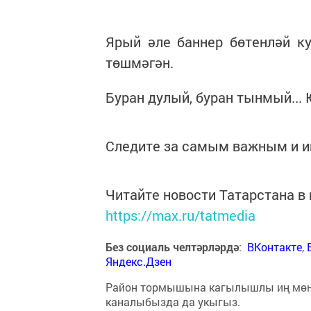
Ярый әле баннер бөтенләй к
төшмәгән.
Буран дулый, буран тынмый... 
Следите за самым важным и 
Читайте новости Татарстана 
https://max.ru/tatmedia
Без социаль челтәрләрдә
:
ВКонтакте
,
Яндекс.Дзен
Район тормышына кагылышлы иң мө
каналыбызда да укыгыз.