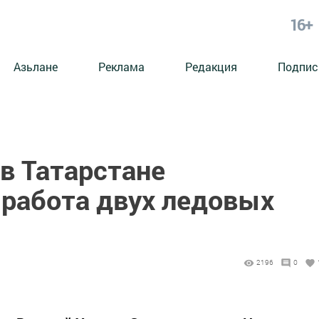
16+
Азьлане
Реклама
Редакция
Подпис
в Татарстане
 работа двух ледовых
2196
0