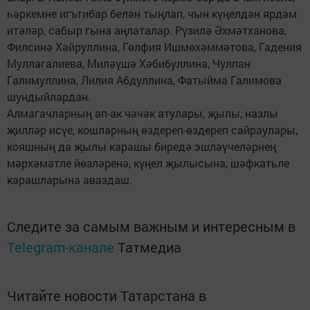
һәркемне игътибар белән тыңлап, чын күңелдән ярдәм
итәләр, сабыр гына аңлаталар. Рүзилә Әхмәтханова,
Филсинә Хәйруллина, Гөлфия Ишмөхәммәтова, Гадения
Муллагалиева, Миләүшә Хәбибуллина, Чулпан
Галимуллина, Лилия Абдуллина, Фатыйма Галимова
шундыйлардан.
Алмагачларның ап-ак чәчәк атулары, җылы, назлы
җилләр исүе, кошларның өздереп-өздереп сайраулары,
кояшның да җылы карашы биредә эшләүчеләрнең
мәрхәмәтле йөзләренә, күңел җылысына, шәфкатьле
карашларына аваздаш.
Следите за самым важным и интересным в
Telegram-канале
Татмедиа
Читайте новости Татарстана в