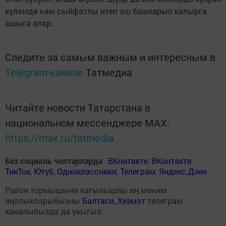
күләмдә һәм сыйфатлы итеп эш башкарып калырга
ашыга алар.
Следите за самым важным и интересным в
Telegram-канале
Татмедиа
Читайте новости Татарстана в
национальном мессенджере MАХ:
https://max.ru/tatmedia
Без социаль челтәрләрдә
:
ВКонтакте
,
ВКонтакте
,
ТикТок
,
Ютуб
,
Одноклассники
,
Телеграм
,
Яндекс.Дзен
Район тормышына кагылышлы иң мөһим
яңалыкларыбызны
Балтаси_Хезмэт
телеграм
каналыбызда да укыгыз.