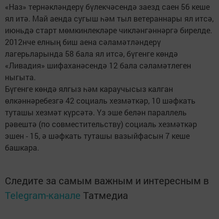
«Наз» тернәкләндерү бүлекчәсендә заезд саен 56 кеше
ял итә. Май аенда сугыш һәм тыл ветераннары ял итсә,
июньдә старт мөмкинлекләре чикләнгәннәргә бирелде.
2012нче елның биш аена сәламәтләндерү
лагерьларында 58 бала ял итсә, бүгенге көндә
«Ливадия» шифаханәсендә 12 бала сәламәтлеген
ныгыта.
Бүгенге көндә ялгыз һәм караучысыз калган
өлкәннәребезгә 42 социаль хезмәткәр, 10 шәфкать
туташы хезмәт күрсәтә. Үз эше белән параллель
рәвештә (по совместительству) социаль хезмәткәр
эшен - 15, ә шәфкать туташы вазыйфасын 7 кеше
башкара.
Следите за самым важным и интересным в
Telegram-канале
Татмедиа