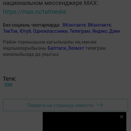
национальном мессенджере MАХ:
https://max.ru/tatmedia
Без социаль челтәрләрдә
:
ВКонтакте
,
ВКонтакте
,
ТикТок
,
Ютуб
,
Одноклассники
,
Телеграм
,
Яндекс.Дзен
Район тормышына кагылышлы иң мөһим
яңалыкларыбызны
Балтаси_Хезмэт
телеграм
каналыбызда да укыгыз.
Теги:
250
Перейти на страницу новости
Безнең Яндекс Дзен каналына языл
Подписаться