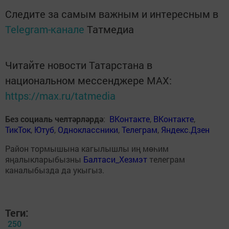
Следите за самым важным и интересным в
Telegram-канале
Татмедиа
Читайте новости Татарстана в
национальном мессенджере MАХ:
https://max.ru/tatmedia
Без социаль челтәрләрдә
:
ВКонтакте
,
ВКонтакте
,
ТикТок
,
Ютуб
,
Одноклассники
,
Телеграм
,
Яндекс.Дзен
Район тормышына кагылышлы иң мөһим
яңалыкларыбызны
Балтаси_Хезмэт
телеграм
каналыбызда да укыгыз.
Теги:
250