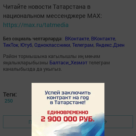
Читайте новости Татарстана в
национальном мессенджере MАХ:
https://max.ru/tatmedia
Без социаль челтәрләрдә
:
ВКонтакте
,
ВКонтакте
,
ТикТок
,
Ютуб
,
Одноклассники
,
Телеграм
,
Яндекс.Дзен
Район тормышына кагылышлы иң мөһим
яңалыкларыбызны
Балтаси_Хезмэт
телеграм
каналыбызда да укыгыз.
Теги:
250
Перейти на страницу новости