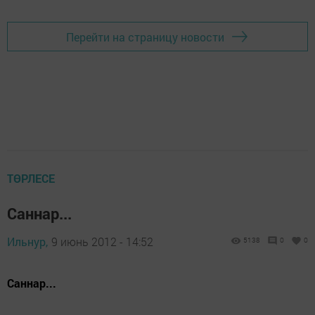
Перейти на страницу новости
ТӨРЛЕСЕ
Саннар...
Ильнур,
9 июнь 2012 - 14:52
5138
0
0
Саннар...