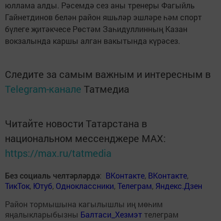
юллама алды. Рәсемдә сез аны тренеры Фагыйль
Гайнетдинов белән район яшьләр эшләре һәм спорт
бүлеге җитәкчесе Рөстәм Заһидуллинның Казан
вокзалында каршы алган вакытында күрәсез.
Следите за самым важным и интересным в
Telegram-канале
Татмедиа
Читайте новости Татарстана в
национальном мессенджере MАХ:
https://max.ru/tatmedia
Без социаль челтәрләрдә
:
ВКонтакте
,
ВКонтакте
,
ТикТок
,
Ютуб
,
Одноклассники
,
Телеграм
,
Яндекс.Дзен
Район тормышына кагылышлы иң мөһим
яңалыкларыбызны
Балтаси_Хезмэт
телеграм