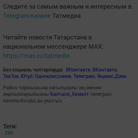
Следите за самым важным и интересным в
Telegram-канале
Татмедиа
Читайте новости Татарстана в
национальном мессенджере MАХ:
https://max.ru/tatmedia
Без социаль челтәрләрдә
:
ВКонтакте
,
ВКонтакте
,
ТикТок
,
Ютуб
,
Одноклассники
,
Телеграм
,
Яндекс.Дзен
Район тормышына кагылышлы иң мөһим
яңалыкларыбызны
Балтаси_Хезмэт
телеграм
каналыбызда да укыгыз.
Теги:
250