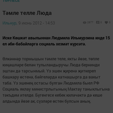
ТӨРЛЕСЕ
Тәмле телле Люда
Ильнур,
9 июнь 2012 - 14:53
2677
0
0
Иске Көшкәт авылыннан Людмила Ильмурзина инде 15
ел әби-бабайларга социаль хезмәт күрсәтә.
Өлкәннәр тормышын тәмле теле, якты йөзе, төпле
киңәшләре белән тулыландыручы Люда бернинди
эштән дә тарсынмый. Үз эшен җиренә җиткереп
башкару өстенә, бәйгеләрдә катнашырга да вакыт
таба. Үз эшенең остасы булган Людмила быел РФ
Социаль яклау министрлыгының Мактау таныклыгына
тәкъдим ителде. Бүгенгесе кебек киләчәктә дә кеше
алдында йөзе ак, сүзләре өстен булсын аның.