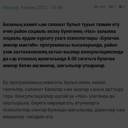
Ильнур,
9 июнь 2012 - 14:48
2634
0
0
Баланың камил һәм сәламәт булып тууын тәэмин итү
өчен район социаль яклау бүлегенең «Наз» халыкка
социаль ярдәм күрсәтү үзәге психологлары «Булачак
әниләр мәктәбе» программасы кысаларында, район
үзәк хастаханәсенең хатын-кызлар консультациясендә
дә һәр атнаның җомгасында 8.00 сәгатьтә булачак
әниләр белән әңгәмәләр, шөгыльләр үткәрәләр.
Бу программаның максаты булып имин, камил
гаиләләр, сәламәт балалар һәм аналар санын арттыру
тора. Консультацияләр шулай ук «Наз» үзәгендә дә
оештырыла. Бирегә мөрәҗәгать итүчеләргә
психологлар сенсор бүлмәдә шөгыльләр, дәресләр һәм
киңәшләр тәкъдим итә.