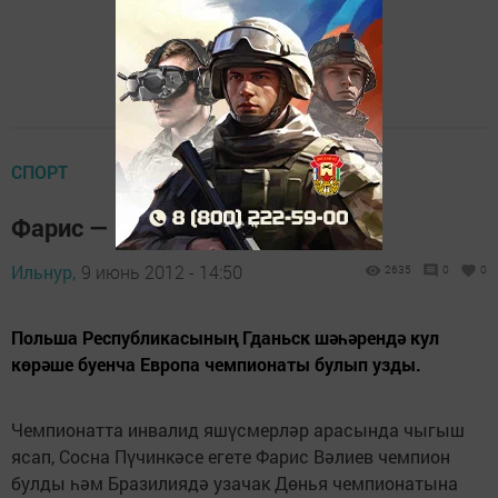
СПОРТ
Фарис — чемпион
Ильнур,
9 июнь 2012 - 14:50
2635
0
0
Польша Республикасының Гданьск шәһәрендә кул
көрәше буенча Европа чемпионаты булып узды.
Чемпионатта инвалид яшүсмерләр арасында чыгыш
ясап, Сосна Пүчинкәсе егете Фарис Вәлиев чемпион
булды һәм Бразилиядә узачак Дөнья чемпионатына