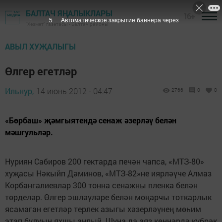
БАЛТАЧ ЯҢАЛЫКЛАРЫ
16+
5
Автоматическое закрытие баннера через
"Хезмәт" газетасы - Балтач районы
АВЫЛ ХУҖАЛЫГЫ
Өлгер егетләр
Ильнур,
14 июнь 2012 - 04:47
2766
0
0
«Бөрбаш» җәмгыятендә сенаж әзерләү белән
мәшгульләр.
Нуриян Сабиров 200 гектарда печән чапса, «МТЗ-80»
хуҗасы Нәкыйп Дәминов, «МТЗ-82»не иярләүче Алмаз
Корбангалиевлар 300 тонна сенажны пленка белән
төрделәр. Өлгер эшләүләре белән моңарчы тоткарлык
ясамаган егетләр терлек азыгы хәзерләүнең мөһим
этап булуын яхшы аңлый. Шуңа да аяз көннәрдә күбрәк