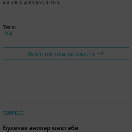
каналыбызда да укыгыз.
Теги:
250
Перейти на страницу новости
ТӨРЛЕСЕ
Булачак әниләр мәктәбе