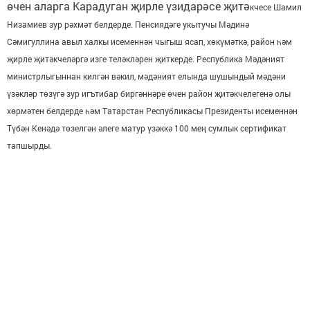
өчен аларга Карадуган җирле үзидарәсе җитә
кчесе Шамил
Низамиев зур рәхмәт белдерде. Пенсиядәге укытучы Мәдинә
Сәмигуллина авыл халкы исеменнән чыгыш ясап, хөкүмәткә, район һәм
җирле җитәкчеләргә изге теләкләрен җиткерде. Республика Мәдәният
министрлыгыннан килгән вәкил, мәдәният елында шушындый мәдәни
үзәкләр төзүгә зур игътибар биргәннәре өчен район җитәкчелегенә олы
хөрмәтен белдерде һәм Татарстан Республикасы Президенты исеменнән
Түбән Кенәдә төзелгән әлеге матур үзәккә 100 мең сумлык сертификат
тапшырды.