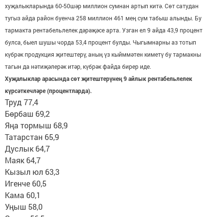
хуҗалыкларында 60-50шәр миллион сумнан артып китә. Сөт сатудан
тугыз айда район буенча 258 миллион 461 мең сум табыш алынды. Бу
тармакта рентабельлелек дәрәҗәсе арта. Узган ел 9 айда 43,9 процент
булса, быел шушы чорда 53,4 процент булды. Чыгымнарны аз тотып
күбрәк продукция җитештерү, аның үз кыйммәтен киметү бу тармакны
тагын да нәтиҗәлерәк итәр, күбрәк файда бирер иде.
Хуҗалыклар арасында сөт җитештерүнең 9 айлык рентабельлелек
күрсәткечләре (процентларда).
Труд 77,4
Бөрбаш 69,2
Яңа тормыш 68,9
Татарстан 65,9
Дуслык 64,7
Маяк 64,7
Кызыл юл 63,3
Игенче 60,5
Кама 60,1
Уңыш 58,0