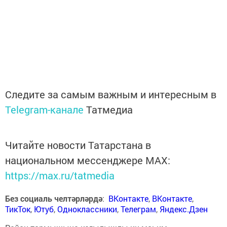
Следите за самым важным и интересным в
Telegram-канале
Татмедиа
Читайте новости Татарстана в
национальном мессенджере MАХ:
https://max.ru/tatmedia
Без социаль челтәрләрдә
:
ВКонтакте
,
ВКонтакте
,
ТикТок
,
Ютуб
,
Одноклассники
,
Телеграм
,
Яндекс.Дзен