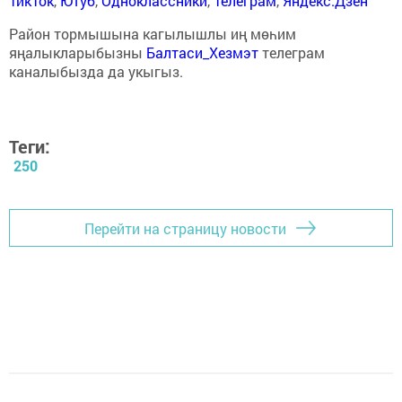
ТикТок
,
Ютуб
,
Одноклассники
,
Телеграм
,
Яндекс.Дзен
Район тормышына кагылышлы иң мөһим
яңалыкларыбызны
Балтаси_Хезмэт
телеграм
каналыбызда да укыгыз.
Теги:
250
Перейти на страницу новости