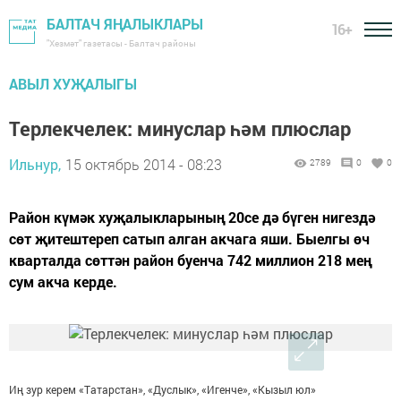
БАЛТАЧ ЯҢАЛЫКЛАРЫ
16+
"Хезмәт" газетасы - Балтач районы
АВЫЛ ХУҖАЛЫГЫ
Терлекчелек: минуслар һәм плюслар
Ильнур,
15 октябрь 2014 - 08:23
2789
0
0
Район күмәк хуҗалыкларының 20се дә бүген нигездә
сөт җитештереп сатып алган акчага яши. Быелгы өч
кварталда сөттән район буенча 742 миллион 218 мең
сум акча керде.
Иң зур керем «Татарстан», «Дуслык», «Игенче», «Кызыл юл»