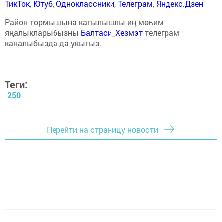
ТикТок
,
Ютуб
,
Одноклассники
,
Телеграм
,
Яндекс.Дзен
Район тормышына кагылышлы иң мөһим
яңалыкларыбызны
Балтаси_Хезмэт
телеграм
каналыбызда да укыгыз.
Теги:
250
Перейти на страницу новости