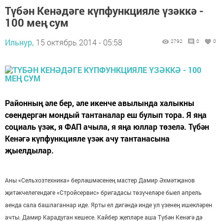
Түбән Кенәдәге күпфункцияле үзәккә -
100 мең сум
Ильнур,
15 октябрь 2014 - 05:58
2792
0
0
Районның әле бер, әле икенче авылында халыкны
сөендергән мондый тантаналар еш булып тора. Я яңа
социаль үзәк, я ФАП ачыла, я яңа юллар төзелә. Түбән
Кенәгә күпфункцияле үзәк ачу тантанасына
җыелдылар.
Аны «Сельхозтехника» берләшмәсенең мастер Дамир Әхмәтҗанов
җитәкчелегендәге «Стройсервис» бригадасы төзүчеләре быел апрель
аенда сала башлаганнар иде. Ярты ел дигәндә инде ул үзенең ишекләрен
ачты. Дамир Карадуган кешесе. Кайбер җепләре аша Түбән Кенәгә дә