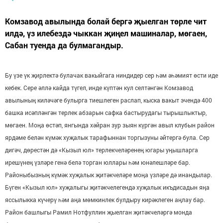
Комзавод авылында болай бергә җыелган төрле чит
илдә, үз илебездә чыккан җиңел машиналар, мөгаен,
Сабан туенда да булмагандыр.
Бу үзе үк җирлектә булачак вакыйгага ниндидер сер һәм әһәмият өсти иде
кебек. Сере әллә кайда түгел, инде күптән кул селтәнгән Комзавод
авылының киләчәге булырга тиешлеген раслап, кыска вакыт эчендә 400
башка исәпләнгән терлек абзарын сафка бастырудагы тырышлыктыр,
мөгаен. Моңа өстәп, янгында хәйран зур зыян күргән авыл клубын район
ярдәме белән күмәк хуҗалык тарафыннан торгызуны әйтергә була. Сер
дигәч, дөрестән дә «Кызыл юл» терлекчеләренең югары уңышларга
ирешүнең үзләре генә белә торган юллары һәм юнәлешләре бар.
Районыбызның күмәк хуҗалык җитәкчеләре моңа үзләре дә инандылар.
Бүген «Кызыл юл» хуҗалыгы җитәкчелегендә хуҗалык икъдисадын яңа
яссылыкка күчерү һәм аңа мөмкинлек булдыру кирәклеген аңлау бар.
Район башлыгы Рамил Нотфуллин җыелган җитәкчеләргә монда