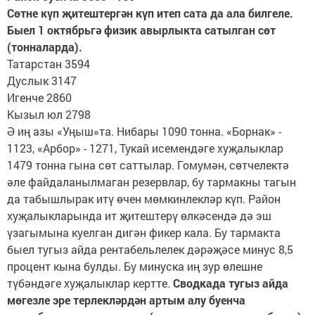
Сөтне күп җитештергән күп итеп сата да ала билгеле.
Быел 1 октябрьгә физик авырлыкта сатылган сөт
(тонналарда).
Татарстан 3594
Дуслык 3147
Игенче 2860
Кызыл юл 2798
Ә иң азы «Уңыш»та. Нибары 1090 тонна. «Борнак» -
1123, «Арбор» - 1271, Тукай исемендәге хуҗалыклар
1479 тонна гына сөт саттылар. Гомумән, сөтчелектә
әле файдаланылмаган резервлар, бу тармакны тагын
да табышлырак итү өчен мөмкинлекләр күп. Район
хуҗалыкларында ит җитештерү өлкәсендә дә эш
үзагымына куелган дигән фикер кала. Бу тармакта
быел тугыз айда рентабельлелек дәрәҗәсе минус 8,5
процент кына булды. Бу минуска иң зур өлешне
түбәндәге хуҗалыклар кертте.
Сводкада тугыз айда
мөгезле эре терлекләрдән артым алу буенча