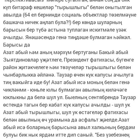
күп битараф кешеләр "тырышлыгы" белән онытылган
авылда (64 ел бернинди социаль объектлар төзелмәүне
башкача ничек аңлап була?!) бер көндә шуларның
барысын бер түбә астына туплаган искитмәле үзәк
ачылды. Янәшәсендә генә тиңдәше булмаган һәйкәл.
Барысы да
Азат абый һәм аның мәрхүм бертуганы Бакый абый
Зыятдиновлар үҗәтлеге, Президент фатихасы, бүгенге
район җитәкчелеге һәм төзүчеләр тырышлыгы белән
чынбарлыкка әйләнә. Таузар өчен күк капусы ачылуга
тиң вакыйга иде бу! Азат абый исә моның белән генә
чикләнми - юньле юлы булмаган авылның киләчәге
юклыкны да белә шул ул. Быелның сентябрендә Таузар
өстендә тагын бер кабат күк капусы ачылды - шул ук
Азат абый тырышлыгы, шул ук өстәгеләр фатихасы
белән авылның өч урамына да асфальт җәелде.Азат
абый исә боларның барысына авыл халкының бердәм
булуы бик нык ярдәм итте дип саный. "Без үзебезнең