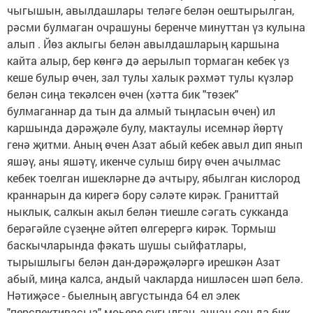
чыгышын, авылдашлары теләге белән оештырылган,
рәсми булмаган очрашуны беренче минуттан үз кулына
алып . Йөз аклыгы белән авылдашларың каршына
кайта алыр, бер көнгә дә аерылып тормаган кебек үз
кеше булыр өчен, зал тулы халык рәхмәт тулы күзләр
белән сиңа текәлсен өчен (хәтта бик "төзек"
булмаганнар да тын да алмый тыңласын өчен) ил
каршында дәрәҗәле булу, мактаулы исемнәр йөртү
генә җитми. Аның өчен Азат абый кебек авыл дип янып
яшәү, аны яшәтү, икенче сулыш бирү өчен ачылмас
кебек тоелган ишекләрне дә ачтыру, ябылган кислород
краннарын да кирегә бору сәләте кирәк. Граниттай
ныклык, салкын акыл белән тиешле сәгать сукканда
берәгәйле сүзеңне әйтеп өлгерергә кирәк. Тормыш
баскычларында фәкать шушы сыйфатлары,
тырышлыгы белән дан-дәрәҗәләргә ирешкән Азат
абый, миңа калса, андый чакларда нишләсен шәп белә.
Нәтиҗәсе - быелның августында 64 ел элек
"перспективасыз" мөһере сугылган, аннан соң да бик