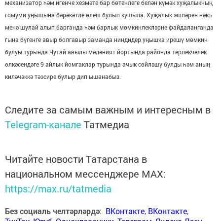
механизатор һәм игенче хезмәте бар бөтенлеге белән күмәк хуҗалыкның
гомуми уңышына бәрәкәтле өлеш булып кушыла. Хуҗалык эшләрен нәкъ
менә шулай алып барганда һәм
барлык мөмкинлекләрне файдаланганда
гына бүгенге авыр болгавыр заманда ниндидер уңышка ирешү мөмкин
булуы турында Чутай авылы мәдәният йортында районда терлекчелек
өлкәсендәге 9 айлык йомгаклар турында ачык сөйләшү булды һәм аның
киләчәккә тәэсире булыр дип ышанабыз.
Следите за самым важным и интересным в
Telegram-канале
Татмедиа
Читайте новости Татарстана в
национальном мессенджере MАХ:
https://max.ru/tatmedia
Без социаль челтәрләрдә
:
ВКонтакте
,
ВКонтакте
,