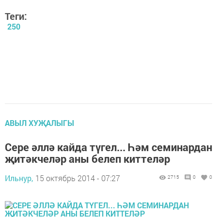
Теги:
250
АВЫЛ ХУҖАЛЫГЫ
Сере әллә кайда түгел... Һәм семинардан
җитәкчеләр аны белеп киттеләр
Ильнур,
15 октябрь 2014 - 07:27
2715
0
0