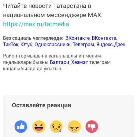
Читайте новости Татарстана в
национальном мессенджере MАХ:
https://max.ru/tatmedia
Без социаль челтәрләрдә
:
ВКонтакте
,
ВКонтакте
,
ТикТок
,
Ютуб
,
Одноклассники
,
Телеграм
,
Яндекс.Дзен
Район тормышына кагылышлы иң мөһим
яңалыкларыбызны
Балтаси_Хезмэт
телеграм
каналыбызда да укыгыз.
Оставляйте реакции