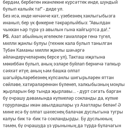
бердәм, бербөтен икәнлекне күрсәттек инде, шундый
булып калыйк та!" - диде ул.
Без исә, инде ничәнче кат, үзебезнең хаклыгыбызга
инанып, бер үк фикерне тәкрарлыйбыз: "Авылдан
чыккан һәр түрә үз авылын гына кайгыртса да!.."
PS.
Азат абыйның игелекле гамәлләре генә түгел,
милли җанлы булуы (техник кала булып танылган
Түбән Каманы милли җанлы шәһәргә
әйләндерүчеләрнең берсе ул), Такташ иҗатына
мөкиббән булып, аның эзләре буйлап берничә тапкыр
сәяхәт итүе, аның һәм башка олпат
шагыйрьләребезнең күпсанлы шигырьләрен яттан
сөйләве, хатирәләреннән бүленеп, халкыбызның моңлы
җырларын бер тында җырлавы... - дүрт сәгать барган
бу очрашу дәвамында күпмеләр сокланды да, күпме
горурланды икән авылдашлары үз Азатлары белән! Ә
мине исә бу олпат шәхеснең балачак дуслыгына тугры
калуы бик тә -бик тә сокландырды. Бу дуслыкның
тәмен, бу очрашуда үз урынының да түрдә булачагын