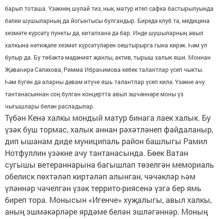
барып тоташа. Үзәкнең шулай тиз, нык, матур итеп сафка бастырылуында
бәлки шушыларның да йогынтысы булгандыр. Биредә клуб та, медицина
хезмәте күрсәтү пункты да, китапханә дә бар. Инде шушыларның авыл
халкына нәтиҗәле хезмәт күрсәтүләрен оештырырга гына кирәк. Һәм ул
булыр да. Бу төбәктә мәдәният җанлы, актив, тырыш халык яши. Моннан
Җәваһирә Сәләхова, Римма Ибраһимова кебек талантлар үсеп чыкты.
Һәм бүген дә аларны дәвам итүче яшь талантлар үсеп килә. Үзәкне ачу
тантанасыннан соң булган концертта авыл эшчәннәре моны үз
чыгышлары белән расладылар.
Түбән Кенә халкы мондый матур бинага лаек халык. Бу
үзәк буш тормас, халык аннан рәхәтләнеп файдаланыр,
дип ышанам диде муниципаль район башлыгы Рамил
Нотфуллин үзәкне ачу тантанасында. Бөек Ватан
сугышы ветераннарына багышлап төзелгән мемориаль
обелиск пөхтәләп киртәләп алынган, чәчәкләр һәм
үләннәр чәчелгән үзәк террито-риясенә үзгә бер ямь
биреп тора. Монысын «Игенче» хуҗалыгы, авыл халкы,
аның эшмәкәрләре ярдәме белән эшләгәннәр. Моның