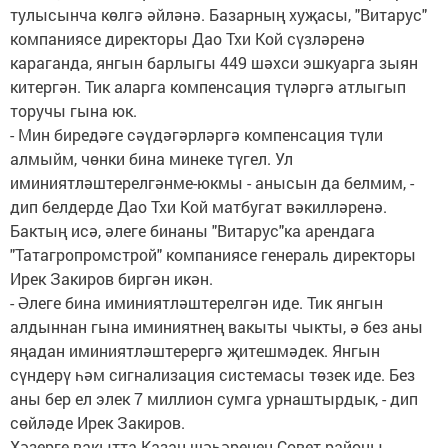
тулысынча көлгә әйләнә. Базарның хуҗасы, "Витарус"
компаниясе директоры Дао Тхи Кой сүзләренә
караганда, янгын барлыгы 449 шәхси эшкуарга зыян
китергән. Тик аларга компенсация түләргә атлыгып
торучы гына юк.
- Мин биредәге сәүдәгәрләргә компенсация түли
алмыйм, чөнки бина минеке түгел. Ул
иминиятләштерелгәнме-юкмы - анысын да белмим, -
дип белдерде Дао Тхи Кой матбугат вәкилләренә.
Бактың исә, әлеге бинаны "Витарус"ка арендага
"Татагропромстрой" компаниясе генераль директоры
Ирек Закиров биргән икән.
- Әлеге бина иминиятләштерелгән иде. Тик янгын
алдыннан гына иминиятнең вакыты чыкты, ә без аны
яңадан иминиятләштерергә җитешмәдек. Янгын
сүндерү һәм сигнализация системасы төзек иде. Без
аны бер ел элек 7 миллион сумга урнаштырдык, - дип
сөйләде Ирек Закиров.
Хәзерге вакытта Казан шәһәренең Совет районы