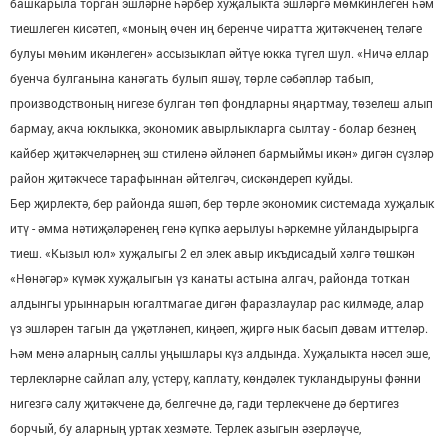
башкарыла торган эшләрне һәрбер хуҗалыкта эшләргә мөмкинлеген һәм
тиешлеген кисәтеп, «моның өчен иң беренче чиратта җитәкченең теләге
булуы мөһим икәнлеген» ассызыклап әйтүе юкка түгел шул. «Ничә еллар
буенча булганына канәгать булып яшәү, төрле сәбәпләр табып,
производствоның нигезе булган төп фондларны яңартмау, төзелеш алып
бармау, акча юклыкка, экономик авырлыкларга сылтау - болар безнең
кайбер җитәкчеләрнең эш стиленә әйләнеп бармыймы икән» дигән сүзләр
район җитәкчесе тарафыннан әйтелгәч, сискәндереп куйды.
Бер җирлектә, бер районда яшәп, бер төрле экономик системада хуҗалык
итү - әмма нәтиҗәләренең генә күпкә аерылуы һәркемне уйландырырга
тиеш. «Кызыл юл» хуҗалыгы 2 ел элек авыр икъдисадый хәлгә төшкән
«Нөнәгәр» күмәк хуҗалыгын үз канаты астына алгач, районда тоткан
алдынгы урыннарын югалтмагае дигән фаразлаулар рас килмәде, алар
үз эшләрен тагын да үҗәтләнеп, киңәеп, җиргә нык басып дәвам иттеләр.
Һәм менә аларның саллы уңышлары күз алдында. Хуҗалыкта нәсел эше,
терлекләрне сайлап алу, үстерү, каплату, көндәлек тукландыруны фәнни
нигезгә салу җитәкчене дә, белгечне дә, гади терлекчене дә бертигез
борчый, бу аларның уртак хезмәте. Терлек азыгын әзерләүче,