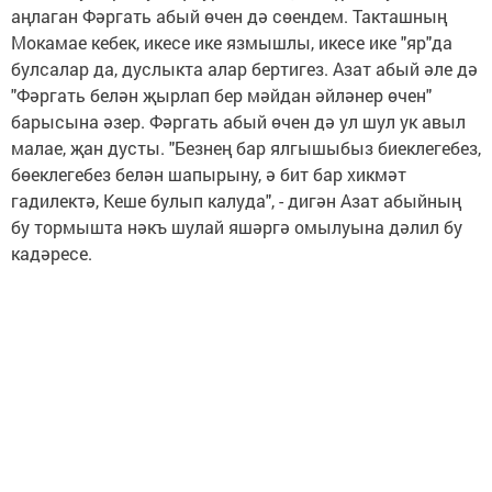
аңлаган Фәргать абый өчен дә сөендем. Такташның
Мокамае кебек, икесе ике язмышлы, икесе ике "яр"да
булсалар да, дуслыкта алар бертигез. Азат абый әле дә
"Фәргать белән җырлап бер мәйдан әйләнер өчен"
барысына әзер. Фәргать абый өчен дә ул шул ук авыл
малае, җан дусты. "Безнең бар ялгышыбыз биеклегебез,
бөеклегебез белән шапырыну, ә бит бар хикмәт
гадилектә, Кеше булып калуда", - дигән Азат абыйның
бу тормышта нәкъ шулай яшәргә омылуына дәлил бу
кадәресе.