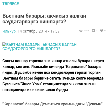
ТӨРЛЕСЕ
Вьетнам базары: акчасыз калган
сәүдәгәрләргә нишләргә?
Ильнур,
14 октябрь 2014 - 17:37
2681
0
0
Соңгы көннәр тарихка янгыннар атнасы буларак кереп
калыр, мөгаен. Якшәмбе кичендә "Караваево" базары
янды. Дүшәмбе көнне исә көндезләрен гөрләп торган
Вьетнам базары берничә сәгать эчендә көлгә әверелде.
Бүген исә "Яшел Үзән" станциясендә чыккан янгын
нәтиҗәсендә ике кеше һәлак булды...
"Караваево" базары Дементьев урамындагы "Дулкын"