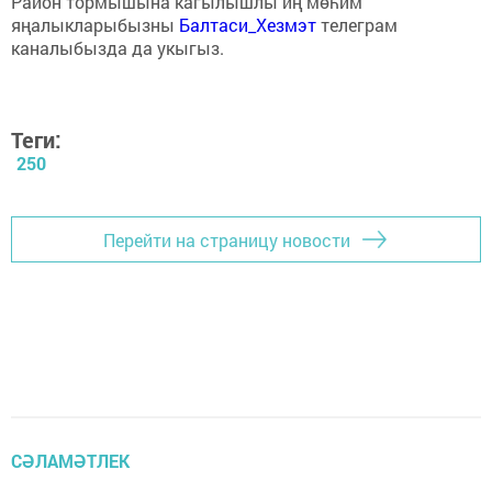
Район тормышына кагылышлы иң мөһим
яңалыкларыбызны
Балтаси_Хезмэт
телеграм
каналыбызда да укыгыз.
Теги:
250
Перейти на страницу новости
СӘЛАМӘТЛЕК