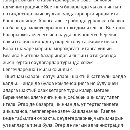
администрациясе Вьетнам базарында чыккан янгын
нәтиҗәсендә зыян күргән сәүдәгәрләргә ярдәм итә
башлаган инде. Аларга әлеге районда урнашкан башка
өч базарда махсус урыннар тәкъдим ителгән. Вьетнам
базары җитәкчелеге исә сәүдә эшчәнлеген беренче
вакытта ачык һавада үткәреп тору тәкъдиме белән
Казан шәһәре мэрына мөрәҗәгать итәргә уйлый.
Без исә Вьетнам базарындагы янгын нәтиҗәсендә
зыян күргән сәүдәгәрләр турында хокук
белгечләреннән кызыксындык.
- Вьетнам базары сатучылары шактый катлаулы хәлдә
калды. Нинди дә булса компенсациягә ия булу өчен
аларга шактый озак көтәргә туры килер, мөгаен.
Беренчедән, әлеге янгынның сәбәбен ачыклау таләп
ителә. Әгәр дә базарга, чыннан да, ут төртелгәнлеге
ачыкланса, гаеплеләрне эзләү башланачак. Гаепле
кеше табылган очракта, сәүдәгәрләрнең чыгымнарын
ул капларга тиеш була. Әгәр дә янгын администрация