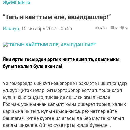
ҖӘМГЫЯТЬ
“Тагын кайттым әле, авылдашлар!”
Ильнур,
15 октябрь 2014 - 06:56
2771
0
0
Яки ярты гасырдан артык читтә яшәп тә, авылныкы
булып калып була икән лә!
Үз гомерендә бик күп кешеләрнең рәхмәтен ишеткәндер
ул, зур җитәкчеләр күп мәртәбәләр котлап, тәбрикләп
кулын кыскандыр, тик җиде яшьлек авыл малае
Госман, урыныннан капылт кына сикереп торып, халык
каршына чыгып, кулын кыса-кыса, рәхмәтләр әйтә
башлагач, күпне күргән ил агасы да бер мәлгә югалып
калды шикелле. Әйтер сүзе ярты юлда бүленде...