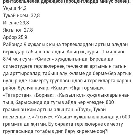
рентабельлелек дәрәҗәсе (процентларда минус белән).
Уңыш 44,2
Тукай исем. 32,8
Игенче 29,8
Якты юл 27,8
Арбор 25,9
Районда 9 хуҗалык кына терлекләрдән артым алудан
беркадәр табыш ала алды. Аның иң зуры - 1 миллион
874 мең сум - «Смәел» хуҗалыгында. Биредә дә
симертүдәге терлекләрнең тәүлеклек артымын тагын
да арттырсалар, табыш алу күләме дә бермә-бер артык
булыр иде. Симертү группасындагы терлекләргә караш
район буенча начар. «Кама», «Яңа тормыш»,
«Татарстан», «Борнак», «Кызыл юл» хуҗалыкларыннан
тыш, барысында да тугыз айда һәр үгездән 800
граммнан ким артым алынган. «Труд», Тукай
исемендәге, «Игенче», «Уңыш» хуҗалыкларында ул 600
граммга да җитми. Бу очракта терлекләрне симертү
группасында тотабыз дип йөрү кирәкме соң?!