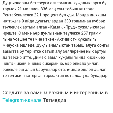
Дуңгызларны бетерергә өлгермәгән хуҗалыкларга бу
тармак 21 миллион 336 мең сум табыш китерде.
Рентабельлелек 22,1 процент бул¬ды. Монда иң яхшы
нәтиҗәгә 9 айда дуңгызлардан 350 граммнан күбрәк
тәүлеклек артым алган «Кама», «Труд» хуҗалыклары
иреште. Ә менә һәр дуңгызның тәүлеккә 257 грамм
гына үсешен тәэмин иткән «Активист» хуҗалыгы
минуска эшләде. Дуңгызчылыктан табыш алуга соңгы
вакытта бу төр иткә сатып алу бәяләренең нык артуы
да тәэсир итте. Димәк, авыл хуҗалыгында кисәк бер
чиктән икенче чиккә сикермичә, һәр өлкәдә уйлап,
эзлекле эш алып баручылар ота. Ә инде эшләп-эшләп
тә гел зыян китергән тармактан котылсаң да буладыр.
Следите за самым важным и интересным в
Telegram-канале
Татмедиа