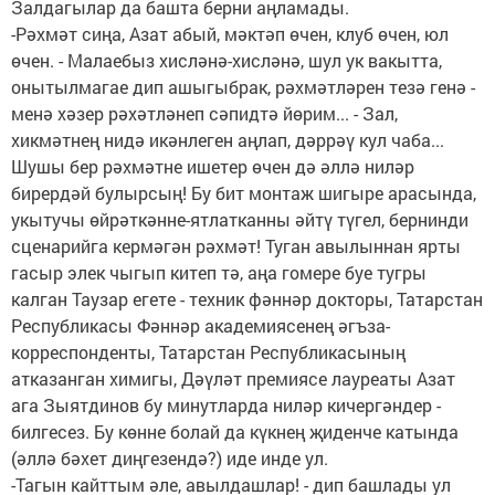
Залдагылар да башта берни аңламады.
-Рәхмәт сиңа, Азат абый, мәктәп өчен, клуб өчен, юл
өчен. - Малаебыз хисләнә-хисләнә, шул ук вакытта,
онытылмагае дип ашыгыбрак, рәхмәтләрен тезә генә -
менә хәзер рәхәтләнеп сәпидтә йөрим... - Зал,
хикмәтнең нидә икәнлеген аңлап, дәррәү кул чаба...
Шушы бер рәхмәтне ишетер өчен дә әллә ниләр
бирердәй булырсың! Бу бит монтаж шигыре арасында,
укытучы өйрәткәнне-ятлатканны әйтү түгел, бернинди
сценарийга кермәгән рәхмәт! Туган авылыннан ярты
гасыр элек чыгып китеп тә, аңа гомере буе тугры
калган Таузар егете - техник фәннәр докторы, Татарстан
Республикасы Фәннәр академиясенең әгъза-
корреспонденты, Татарстан Республикасының
атказанган химигы, Дәүләт премиясе лауреаты Азат
ага Зыятдинов бу минутларда ниләр кичергәндер -
билгесез. Бу көнне болай да күкнең җиденче катында
(әллә бәхет диңгезендә?) иде инде ул.
-Тагын кайттым әле, авылдашлар! - дип башлады ул