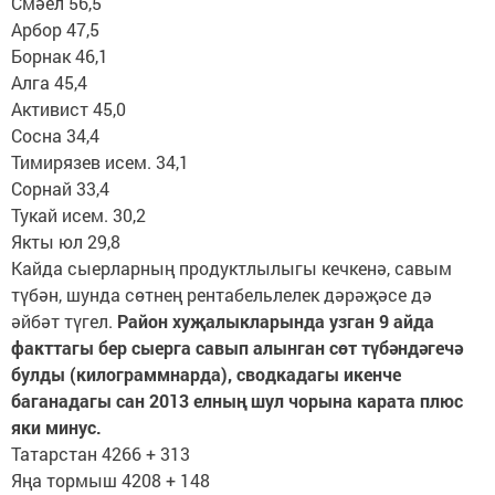
Смәел 56,5
Арбор 47,5
Борнак 46,1
Алга 45,4
Активист 45,0
Сосна 34,4
Тимирязев исем. 34,1
Сорнай 33,4
Тукай исем. 30,2
Якты юл 29,8
Кайда сыерларның продуктлылыгы кечкенә, савым
түбән, шунда сөтнең рентабельлелек дәрәҗәсе дә
әйбәт түгел.
Район хуҗалыкларында узган 9 айда
факттагы бер сыерга савып алынган сөт түбәндәгечә
булды (килограммнарда), сводкадагы икенче
баганадагы сан 2013 елның шул чорына карата плюс
яки минус.
Татарстан 4266 + 313
Яңа тормыш 4208 + 148