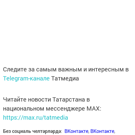
Следите за самым важным и интересным в
Telegram-канале
Татмедиа
Читайте новости Татарстана в
национальном мессенджере MАХ:
https://max.ru/tatmedia
Без социаль челтәрләрдә
:
ВКонтакте
,
ВКонтакте
,