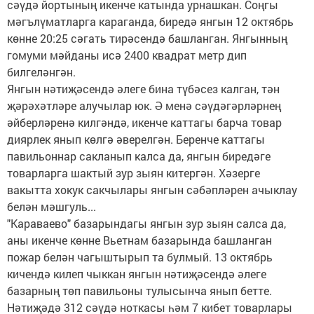
сәүдә йортының икенче катында урнашкан. Соңгы
мәгълүматларга караганда, биредә янгын 12 октябрь
көнне 20:25 сәгать тирәсендә башланган. Янгынның
гомуми мәйданы исә 2400 квадрат метр дип
билгеләнгән.
Янгын нәтиҗәсендә әлеге бина түбәсез калган, тән
җәрәхәтләре алучылар юк. Ә менә сәүдәгәрләрнең
әйберләренә килгәндә, икенче каттагы барча товар
диярлек янып көлгә әверелгән. Беренче каттагы
павильоннар сакланып калса да, янгын биредәге
товарларга шактый зур зыян китергән. Хәзерге
вакытта хокук сакчылары янгын сәбәпләрен ачыклау
белән мәшгуль...
"Караваево" базарындагы янгын зур зыян салса да,
аны икенче көнне Вьетнам базарында башланган
пожар белән чагыштырып та булмый. 13 октябрь
кичендә килеп чыккан янгын нәтиҗәсендә әлеге
базарның төп павильоны тулысынча янып бетте.
Нәтиҗәдә 312 сәүдә ноткасы һәм 7 кибет товарлары