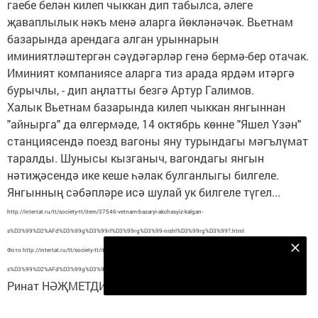
гаебе белән килеп чыккан дип табылса, әлеге
җаваплылык нәкъ менә аларга йөкләнәчәк. Вьетнам
базарында арендага алган урыннарын
иминиятләштергән сәүдәгәрләр генә бермә-бер отачак.
Иминият компаниясе аларга тиз арада ярдәм итәргә
бурычлы, - дип аңлатты безгә Артур Галимов.
Халык Вьетнам базарында килеп чыккан янгыннан
"айнырга" да өлгермәде, 14 октябрь көнне "Яшел Үзән"
станциясендә поезд вагоны яну турындагы мәгълүмат
таралды. Шунысы кызганыч, вагондагы янгын
нәтиҗәсендә ике кеше һәлак булганлыгы билгеле.
Янгынның сәбәпләре исә шулай ук билгеле түгел...
http://intertat.ru/tt/society-tt/item/37546-vetnam-bazaryi-akchasyiz-kalgan-
s%D3%99%D2%AFd%D3%99g%D3%99rl%D3%99rg%D3%99-nishl%D3%99rg%D3%99?.html
Безнең Яндекс Дзен каналына языл
Фото http://intertat.ru/tt/society-tt/item/37546-vetnam-bazaryi-akchasyiz-kalgan-
s%D3%99%D2%AFd%D3%99g%D3%99rl%D3%99rg%D3%99-nishl%D3%99rg%D3%99?.html
Подписаться
Ринат НӘҖМЕТДИНОВ фотосы