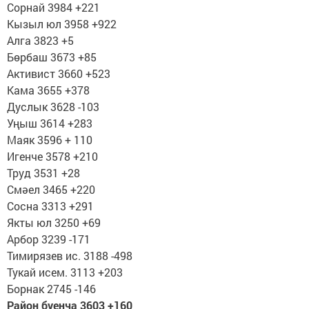
Сорнай 3984 +221
Кызыл юл 3958 +922
Алга 3823 +5
Бөрбаш 3673 +85
Активист 3660 +523
Кама 3655 +378
Дуслык 3628 -103
Уңыш 3614 +283
Маяк 3596 + 110
Игенче 3578 +210
Труд 3531 +28
Смәел 3465 +220
Сосна 3313 +291
Якты юл 3250 +69
Арбор 3239 -171
Тимирязев ис. 3188 -498
Тукай исем. 3113 +203
Борнак 2745 -146
Район буенча 3603 +160