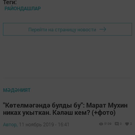
Теги:
РАЙОНДАШЛАР
Перейти на страницу новости
МӘДӘНИЯТ
"Көтелмәгәндә булды бу": Марат Мухин
никах укыткан. Кәләш кем? (+фото)
Автор,
11 ноябрь 2019 - 16:41
5139
0
2