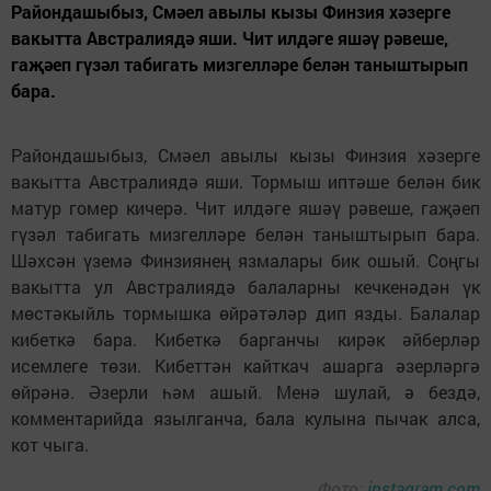
Райондашыбыз, Смәел авылы кызы Финзия хәзерге
вакытта Австралиядә яши. Чит илдәге яшәү рәвеше,
гаҗәеп гүзәл табигать мизгелләре белән таныштырып
бара.
Райондашыбыз, Смәел авылы кызы Финзия хәзерге
вакытта Австралиядә яши. Тормыш иптәше белән бик
матур гомер кичерә. Чит илдәге яшәү рәвеше, гаҗәеп
гүзәл табигать мизгелләре белән таныштырып бара.
Шәхсән үземә Финзиянең язмалары бик ошый. Соңгы
вакытта ул Австралиядә балаларны кечкенәдән үк
мөстәкыйль тормышка өйрәтәләр дип язды. Балалар
кибеткә бара. Кибеткә барганчы кирәк әйберләр
исемлеге төзи. Кибеттән кайткач ашарга әзерләргә
өйрәнә. Әзерли һәм ашый. Менә шулай, ә бездә,
комментарийда язылганча, бала кулына пычак алса,
кот чыга.
Фото:
instagram.com