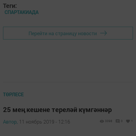
Теги:
СПАРТАКИАДА
Перейти на страницу новости
ТӨРЛЕСЕ
25 мең кешене тереләй күмгәннәр
Автор,
11 ноябрь 2019 - 12:16
3398
0
1