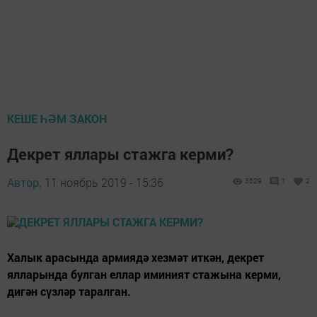
КЕШЕ ҺӘМ ЗАКОН
Декрет яллары стажга керми?
Автор,
11 ноябрь 2019 - 15:36
3529
1
2
Халык арасында армиядә хезмәт иткән, декрет
ялларында булган еллар иминият стажына керми,
дигән сүзләр таралган.