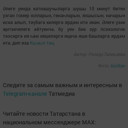
Әлеге уенда катнашучыларга шушы 10 минут бөтен
узган гомер юлларын, гөнаһларын, яхшысын, начарын
искә алып, тәүбәгә килергә ярдәм итә икән. Әлеге үзәк
җитәкчелеге әйтүенчә, бу уен бик зур психологик
тәэсиргә ия һәм кешеләргә яңача яши башларга ярдәм
итә, дип яза
Кызыл таң
.
Автор: Резеда Галикәева
Фото:
kiziltan
Следите за самым важным и интересным в
Telegram-канале
Татмедиа
Читайте новости Татарстана в
национальном мессенджере MАХ: