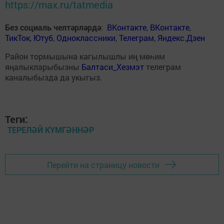
https://max.ru/tatmedia
Без социаль челтәрләрдә
:
ВКонтакте
,
ВКонтакте
,
ТикТок
,
Ютуб
,
Одноклассники
,
Телеграм
,
Яндекс.Дзен
Район тормышына кагылышлы иң мөһим
яңалыкларыбызны
Балтаси_Хезмэт
телеграм
каналыбызда да укыгыз.
Теги:
ТЕРЕЛӘЙ КҮМГӘННӘР
Перейти на страницу новости