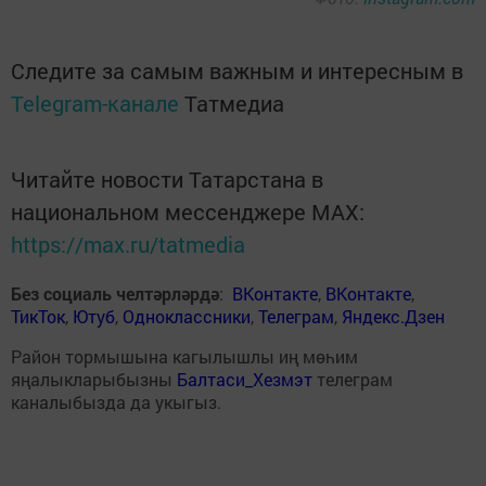
Следите за самым важным и интересным в
Telegram-канале
Татмедиа
Читайте новости Татарстана в
национальном мессенджере MАХ:
https://max.ru/tatmedia
Без социаль челтәрләрдә
:
ВКонтакте
,
ВКонтакте
,
ТикТок
,
Ютуб
,
Одноклассники
,
Телеграм
,
Яндекс.Дзен
Район тормышына кагылышлы иң мөһим
яңалыкларыбызны
Балтаси_Хезмэт
телеграм
каналыбызда да укыгыз.