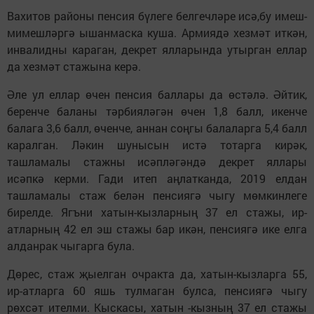
Вахитов районы пенсия бүлеге белгечләре исә,бу имеш-
мимешләргә ышанмаска куша. Армиядә хезмәт иткән,
инвалидны караган, декрет ялларында утырган еллар
да хезмәт стажына керә.
Әле ул еллар өчен пенсия баллары да өстәлә. Әйтик,
беренче баланы тәрбияләгән өчен 1,8 балл, икенче
балага 3,6 балл, өченче, аннан соңгы балаларга 5,4 балл
каралган. Ләкин шунысын истә тотарга кирәк,
ташламалы стажны исәпләгәндә декрет яллары
исәпкә керми. Гади итеп аңлатканда, 2019 елдан
ташламалы стаж белән пенсиягә чыгу мөмкинлеге
бирелде. Ягъни хатын-кызларның 37 ел стажы, ир-
атларның 42 ел эш стажы бар икән, пенсиягә ике елга
алданрак чыгарга була.
Дөрес, стаж җыелган очракта да, хатын-кызларга 55,
ир-атларга 60 яшь тулмаган булса, пенсиягә чыгу
рөхсәт ителми. Кыскасы, хатын -кызның 37 ел стажы