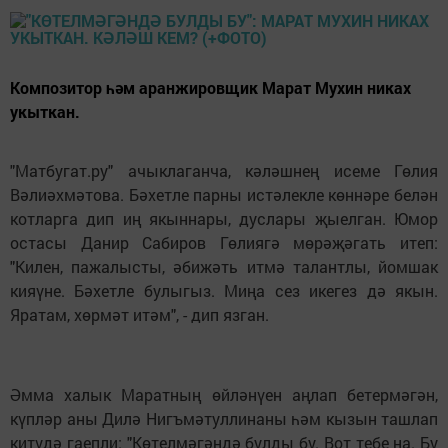
Композитор һәм аранжировщик Марат Мухин никах
укыткан.
"Матбугат.ру" ачыклаганча, кәләшнең исеме Гөлия
Вәлиәхмәтова. Бәхетле парны истәлекле көннәре белән
котларга дип иң якыннары, дуслары җыелган. Юмор
остасы Данир Сабиров Гөлиягә мөрәҗәгать итеп:
"Килен, пажалысты, әбижәть итмә талантлы, йомшак
кияүне. Бәхетле булыгыз. Миңа сез икегез дә якын.
Яратам, хөрмәт итәм", - дип язган.
Әмма халык Маратның өйләнүен аңлап бетермәгән,
күпләр аны Дилә Нигъмәтуллинаны һәм кызын ташлап
китүдә гаепли: "Көтелмәгәндә булды бу. Вот тебе на. Бу