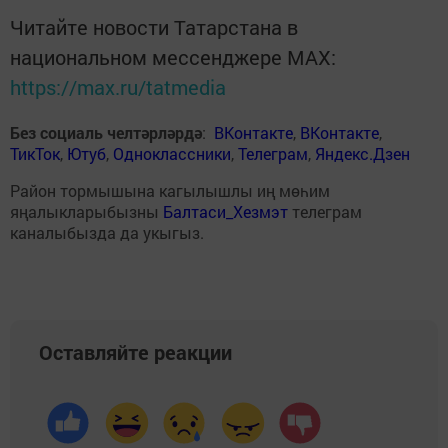
Читайте новости Татарстана в
национальном мессенджере MАХ:
https://max.ru/tatmedia
Без социаль челтәрләрдә
:
ВКонтакте
,
ВКонтакте
,
ТикТок
,
Ютуб
,
Одноклассники
,
Телеграм
,
Яндекс.Дзен
Район тормышына кагылышлы иң мөһим
яңалыкларыбызны
Балтаси_Хезмэт
телеграм
каналыбызда да укыгыз.
Оставляйте реакции