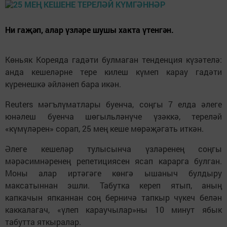
Ни гаҗәп, алар үзләре шушы хакта үтенгән.
Көньяк Кореяда гадәти булмаган тенденция күзәтелә:
анда кешеләрне тере килеш күмеп карау гадәти
күренешкә әйләнеп бара икән.
Reuters мәгълүматлары буенча, соңгы 7 елда әлеге
юнәлеш буенча шөгыльләнүче үзәккә, тереләй
«күмүләрен» сорап, 25 мең кеше мөрәҗәгать иткән.
Әлеге кешеләр тулысынча үзләренең соңгы
мәрәсимнәренең репетициясен ясап карарга булган.
Моны алар иртәгәге көнгә ышаныч булдыру
максатыннан эшли. Табутка кереп ятып, аның
капкачын япканнан соң берничә тапкыр чүкеч белән
каккалагач, «үлеп караучылар»ны 10 минут ябык
табутта яткыралар.