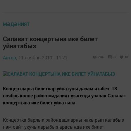
МӘДӘНИЯТ
Салават концертына ике билет
уйнатабыз
Автор,
11 ноябрь 2019 - 11:21
3987
97
58
Концертларга билетлар уйнатуны дәвам итәбез. 13
ноябрь көнне район мәдәният үзәгендә узачак Салават
концертына ике билет уйнатыла.
Концертка барлык райондашларны чакырып калабыз
һәм сайт укучыларыбыз арасында ике билет