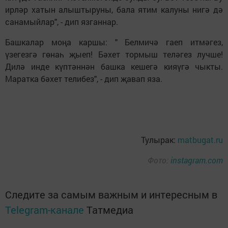
ирләр хатын алыштыруны, бала ятим калуны нигә дә
санамыйлар", - дип язганнар.
Башкалар моңа каршы: " Белмичә гаеп итмәгез,
үзегезгә гөнаһ җыеп! Бәхет тормыш теләгез лучше!
Дилә инде күптәннән башка кешегә кияүгә чыкты.
Маратка бәхет телибез", - дип җавап яза.
Тулырак:
matbugat.ru
Фото:
instagram.com
Следите за самым важным и интересным в
Telegram-канале
Татмедиа