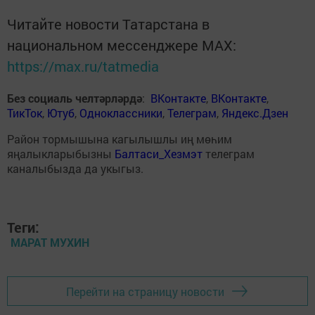
Читайте новости Татарстана в
национальном мессенджере MАХ:
https://max.ru/tatmedia
Без социаль челтәрләрдә
:
ВКонтакте
,
ВКонтакте
,
ТикТок
,
Ютуб
,
Одноклассники
,
Телеграм
,
Яндекс.Дзен
Район тормышына кагылышлы иң мөһим
яңалыкларыбызны
Балтаси_Хезмэт
телеграм
каналыбызда да укыгыз.
Теги:
МАРАТ МУХИН
Перейти на страницу новости