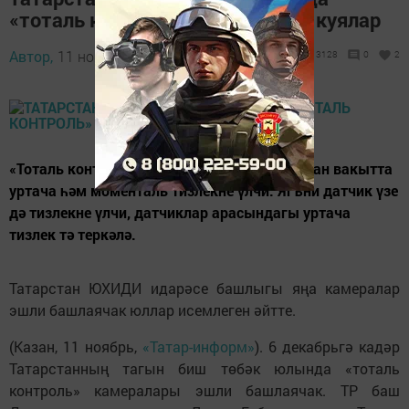
«тоталь контроль» камералары куялар
Автор,
11 ноябрь 2019 - 14:21
3128
0
2
«Тоталь контроль»дә камералар датчик узган вакытта
уртача һәм моменталь тизлекне үлчи. Ягъни датчик үзе
дә тизлекне үлчи, датчиклар арасындагы уртача
тизлек тә теркәлә.
Татарстан ЮХИДИ идарәсе башлыгы яңа камералар
эшли башлаячак юллар исемлеген әйтте.
(Казан, 11 ноябрь,
«Татар-информ»
). 6 декабрьгә кадәр
Татарстанның тагын биш төбәк юлында «тоталь
контроль» камералары эшли башлаячак. ТР баш