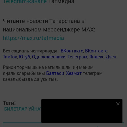
Telegram-канале
Татмедиа
Читайте новости Татарстана в
национальном мессенджере MАХ:
https://max.ru/tatmedia
Без социаль челтәрләрдә
:
ВКонтакте
,
ВКонтакте
,
ТикТок
,
Ютуб
,
Одноклассники
,
Телеграм
,
Яндекс.Дзен
Район тормышына кагылышлы иң мөһим
яңалыкларыбызны
Балтаси_Хезмэт
телеграм
каналыбызда да укыгыз.
Теги:
Безнең Яндекс Дзен каналына языл
БИЛЕТЛАР УЙНАТАБЫЗ
Подписаться