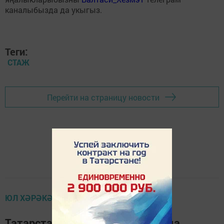
каналыбызда да укыгыз.
Теги:
СТАЖ
Перейти на страницу новости
ЮЛ ХӘРӘКӘТЕ ИМИНЛЕГЕ
Татарстанда тагын биш трассада