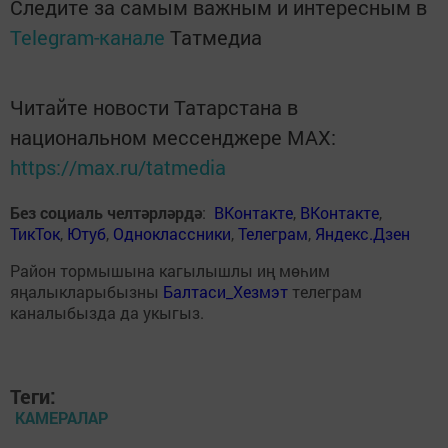
Следите за самым важным и интересным в
Telegram-канале
Татмедиа
Читайте новости Татарстана в
национальном мессенджере MАХ:
https://max.ru/tatmedia
Без социаль челтәрләрдә
:
ВКонтакте
,
ВКонтакте
,
ТикТок
,
Ютуб
,
Одноклассники
,
Телеграм
,
Яндекс.Дзен
Район тормышына кагылышлы иң мөһим
яңалыкларыбызны
Балтаси_Хезмэт
телеграм
каналыбызда да укыгыз.
Теги:
КАМЕРАЛАР