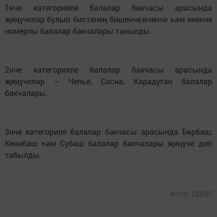
1нче категорияле балалар бакчасы арасында
җиңүчеләр булып бистәнең бишенче,өченче һәм икенче
номерлы балалар бакчалары танылды.
2нче категорияле балалар бакчасы арасында
җиңүчеләр – Чепья, Сосна, Карадуган балалар
бакчалары.
3нче категориле балалар бакчасы арасында Бөрбаш,
Кенәбаш һәм Субаш балалар бакчалары җиңүче дип
табылды.
Фото: ОДМС