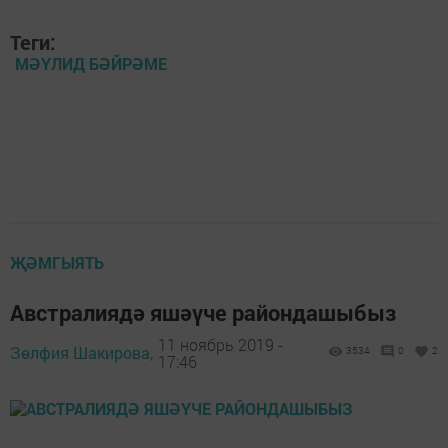
Теги:
МӘҮЛИД БӘЙРӘМЕ
ҖӘМГЫЯТЬ
Австралиядә яшәүче райондашыбыз
11 ноябрь 2019 -
Зөлфия Шакирова,
3534
0
2
17:46