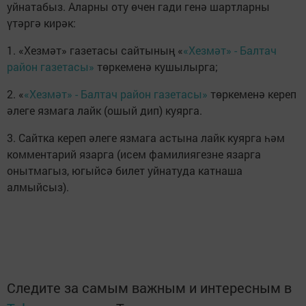
уйнатабыз. Аларны оту өчен гади генә шартларны
үтәргә кирәк:
1. «Хезмәт» газетасы сайтының «
«Хезмәт» - Балтач
район газетасы»
төркеменә кушылырга;
2. «
«Хезмәт» - Балтач район газетасы»
төркеменә кереп
әлеге язмага лайк (ошый дип) куярга.
3. Сайтка кереп әлеге язмага астына лайк куярга һәм
комментарий язарга (исем фамилиягезне язарга
онытмагыз, югыйсә билет уйнатуда катнаша
алмыйсыз).
Следите за самым важным и интересным в