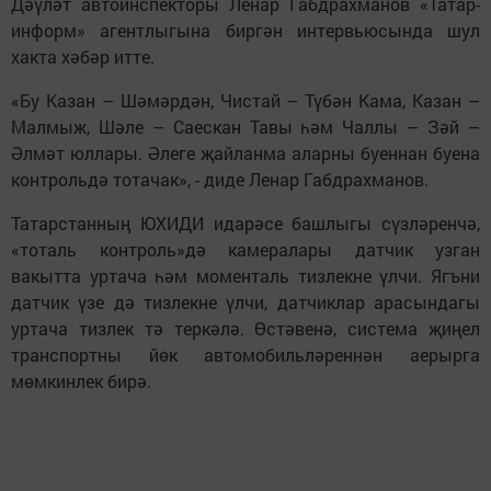
Дәүләт автоинспекторы Ленар Габдрахманов «Татар-
информ» агентлыгына биргән интервьюсында шул
хакта хәбәр итте.
«Бу Казан – Шәмәрдән, Чистай – Түбән Кама, Казан –
Малмыж, Шәле – Саескан Тавы һәм Чаллы – Зәй –
Әлмәт юллары. Әлеге җайланма аларны буеннан буена
контрольдә тотачак», - диде Ленар Габдрахманов.
Татарстанның ЮХИДИ идарәсе башлыгы сүзләренчә,
«тоталь контроль»дә камералары датчик узган
вакытта уртача һәм моменталь тизлекне үлчи. Ягъни
датчик үзе дә тизлекне үлчи, датчиклар арасындагы
уртача тизлек тә теркәлә. Өстәвенә, система җиңел
транспортны йөк автомобильләреннән аерырга
мөмкинлек бирә.