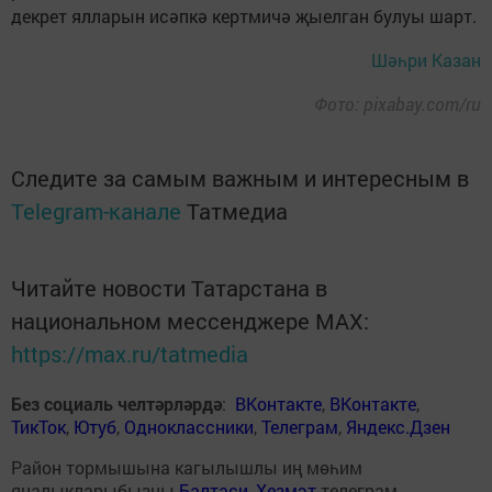
декрет ялларын исәпкә кертмичә җыелган булуы шарт.
Шәһри Казан
Фото: pixabay.com/ru
Следите за самым важным и интересным в
Telegram-канале
Татмедиа
Читайте новости Татарстана в
национальном мессенджере MАХ:
https://max.ru/tatmedia
Без социаль челтәрләрдә
:
ВКонтакте
,
ВКонтакте
,
ТикТок
,
Ютуб
,
Одноклассники
,
Телеграм
,
Яндекс.Дзен
Район тормышына кагылышлы иң мөһим
яңалыкларыбызны
Балтаси_Хезмэт
телеграм