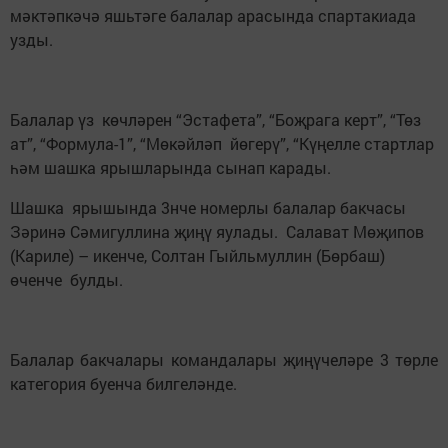
мәктәпкәчә яшьтәге балалар арасында спартакиада
узды.
Балалар үз көчләрен “Эстафета”, “Боҗрага керт”, “Төз
ат”, “Формула-1”, “Мөкәйләп йөгерү”, “Күңелле стартлар
һәм шашка ярышларында сынап карады.
Шашка ярышында 3нче номерлы балалар бакчасы
Зәринә Сәмигуллина җиңү яулады. Салават Мөҗипов
(Кариле) – икенче, Солтан Гыйльмуллин (Бөрбаш)
өченче булды.
Балалар бакчалары командалары җиңүчеләре 3 төрле
категория буенча билгеләнде.