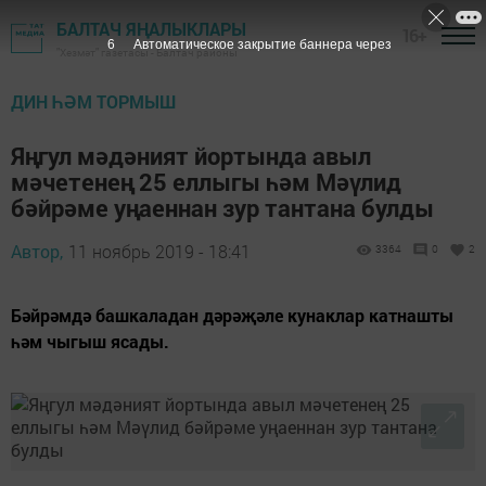
БАЛТАЧ ЯҢАЛЫКЛАРЫ
16+
5
Автоматическое закрытие баннера через
"Хезмәт" газетасы - Балтач районы
ДИН ҺӘМ ТОРМЫШ
Яңгул мәдәният йортында авыл
мәчетенең 25 еллыгы һәм Мәүлид
бәйрәме уңаеннан зур тантана булды
Автор,
11 ноябрь 2019 - 18:41
3364
0
2
Бәйрәмдә башкаладан дәрәҗәле кунаклар катнашты
һәм чыгыш ясады.