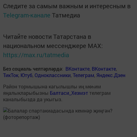
Следите за самым важным и интересным в
Telegram-канале
Татмедиа
Читайте новости Татарстана в
национальном мессенджере MАХ:
https://max.ru/tatmedia
Без социаль челтәрләрдә
:
ВКонтакте
,
ВКонтакте
,
ТикТок
,
Ютуб
,
Одноклассники
,
Телеграм
,
Яндекс.Дзен
Район тормышына кагылышлы иң мөһим
яңалыкларыбызны
Балтаси_Хезмэт
телеграм
каналыбызда да укыгыз.