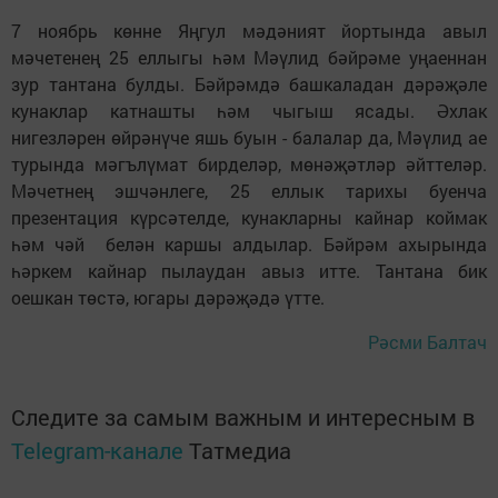
7 ноябрь көнне Яңгул мәдәният йортында авыл
мәчетенең 25 еллыгы һәм Мәүлид бәйрәме уңаеннан
зур тантана булды. Бәйрәмдә башкаладан дәрәҗәле
кунаклар катнашты һәм чыгыш ясады. Әхлак
нигезләрен өйрәнүче яшь буын - балалар да, Мәүлид ае
турында мәгълүмат бирделәр, мөнәҗәтләр әйттеләр.
Мәчетнең эшчәнлеге, 25 еллык тарихы буенча
презентация күрсәтелде, кунакларны кайнар коймак
һәм чәй белән каршы алдылар. Бәйрәм ахырында
һәркем кайнар пылаудан авыз итте. Тантана бик
оешкан төстә, югары дәрәҗәдә үтте.
Рәсми Балтач
Следите за самым важным и интересным в
Telegram-канале
Татмедиа