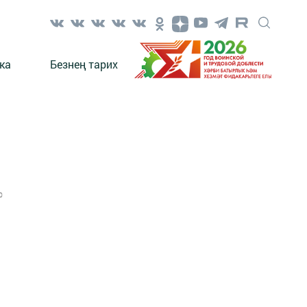
ка
Безнең тарих
0