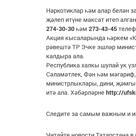
Наркотиклар һәм алар белән з
җәлеп итүне максат итеп алга
274-30-30
һәм
273-43-45
телеф
Акция кысаларында һәркем «К
рәвештә ТР Эчке эшләр минис
калдыра ала.
Республика халкы шулай ук үз
Сәламәтлек, Фән һәм мәгариф,
министрлыклары, дини, җәмгы
итә ала. Хәбәрләрне
http://ufsk
Следите за самым важным и 
Читайте новости Татарстана 