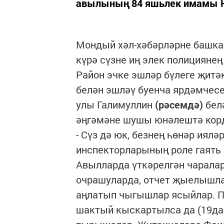
авылының 84 яшьлек имамы Н
Мондый хәл-хәбәрләрне башка
күрә сүзне иң элек полицияне
Район эчке эшләр бүлеге җитә
белән эшләү буенча ярдәмчес
улы Галимуллин
(рәсемдә)
белә
әңгәмәне шушы юнәлештә кор
- Сүз дә юк, безнең һөнәр иял
инспекторларының роле гаять 
Авылларда үткәрелгән чарала
очрашуларда, отчет җыелышла
аңлатып чыгышлар ясыйлар. П
шактый кыскартылса да (19дан