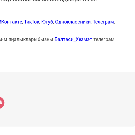
ВКонтакте
,
ТикТок
,
Ютуб
,
Одноклассники
,
Телеграм
,
һим яңалыкларыбызны
Балтаси_Хезмэт
телеграм