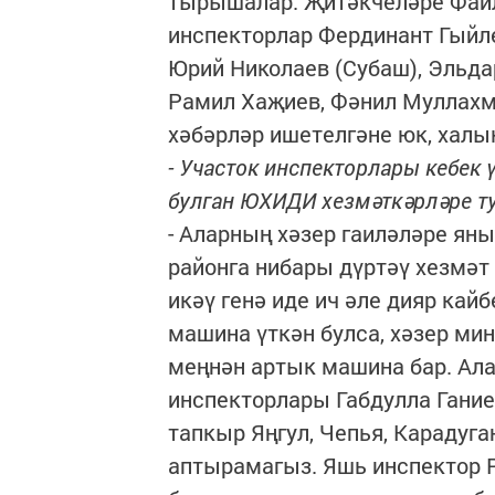
тырышалар. Җитәкчеләре Фаи
инспекторлар Фердинант Гыйле
Юрий Николаев (Субаш), Эльда
Рамил Хаҗиев, Фәнил Муллахм
хәбәрләр ишетелгәне юк, халык
- Участок инспекторлары кебек 
булган ЮХИДИ хезмәткәрләре ту
- Аларның хәзер гаиләләре яны
районга нибары дүртәү хезмәт
икәү генә иде ич әле дияр кай
машина үткән булса, хәзер ми
меңнән артык машина бар. Ала
инспекторлары Габдулла Гание
тапкыр Яңгул, Чепья, Карадуга
аптырамагыз. Яшь инспектор 