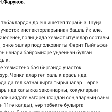
.Фаруков.
 төбәкләрдән дә еш ишетеп торабыз. Шуңа
ң участок инспекторларыннан башлыйк әле.
кчесенең полициядә хезмәт итүчеләр составы
е, эчке эшләр подполковнигы Фәрит Гыйльфан
н һөнәри бәйрәмнәре уңаеннан булган
дык.
әре хезмәтенә бәя биргәндә участок
зур. Чөнки алар гел халык арасында.
рда да гел катнашырга тырышалар. Төрле
рында халыкка законнарны, хокукларын
олициядәге үзгәрешләрдән соң аларның саны
 11гә калды), һәр төбәктә булырга