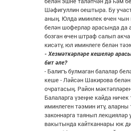
белән эшне таләпчән дә һәм б
Шәфигуллин оештыра. Бу участ
аның. Юлда иминлек өчен чын 
белән шоферлар арасында да аб
бозган өчен штраф салып акч
кисәтү, юл иминлеге белән тәэми
- Хезмәткәрләре кешеләр арасы
бит әле?
- Балигъ булмаган балалар бел
кеше - Ләйсән Шакирова белә
очратасың. Район мәктәпләрен
Балаларга үзеңне кайда ничек 
иминлеген тәэмин итү, аларны
законнарга таянып лекцияләр 
вакытында кайтканнары юк дия