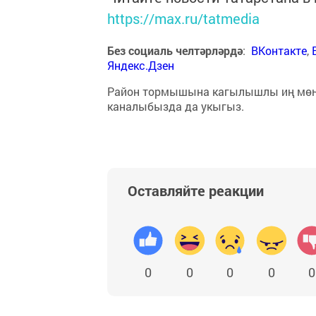
https://max.ru/tatmedia
Без социаль челтәрләрдә
:
ВКонтакте
,
Яндекс.Дзен
Район тормышына кагылышлы иң мө
каналыбызда да укыгыз.
Оставляйте реакции
0
0
0
0
0