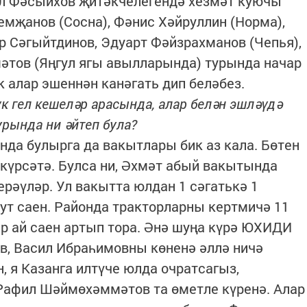
л Фәсыйхов җитәкчелегендә хезмәт куючы
мҗанов (Сосна), Фәнис Хәйруллин (Норма),
р Сәгыйтдинов, Эдуарт Фәйзрахманов (Чепья),
әтов (Яңгул ягы авылларында) турында начар
 алар эшеннән канәгать дип беләбез.
үк гел кешеләр арасында, алар белән эшләүдә
рында ни әйтеп була?
нда булырга да вакытлары бик аз кала. Бөтен
 күрсәтә. Булса ни, Әхмәт абый вакытында
берәүләр. Ул вакытта юлдан 1 сәгатькә 1
нут саен. Районда тракторларны кертмичә 11
р ай саен артып тора. Әнә шуңа күрә ЮХИДИ
в, Васил Ибраһимовны көненә әллә ничә
н, я Казанга илтүче юлда очратсагыз,
Рафил Шәймөхәммәтов та өметле күренә. Алар