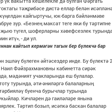
ер үк вакытта кешелекле дә булган Фәргать
октагы тәҗрибәсе дистә еллар белән исәплән
күңелдән кайгыртучы, юк-барга бәйләнмәве
руе зур. «Безнең максат теге яки бу тәртипне
а җыю түгел, шоферларны хәвефсезлек турынд
н итү», - ди ул.
ннан кайтып кермәгән тагын бер бүлекчә бар
ән эшләү бүлеген әйтәсездер инде. Бу бүлектә 
н Наил Фәйзрахмановны кабинетта сирәк
дә, мәдәният учакларында еш булалар.
тоту турында, әти-әниләргә балаларның
 тәрбияләү буенча бурычлар турында
укыйлар. Кичләрен дә гаиләләре янына
рлек. Тәртип бозып, исәпкә баскан балалар