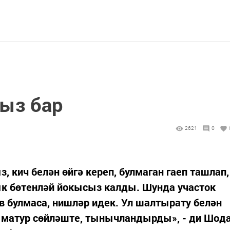
ыз бар
2621
0
 кич белән өйгә кереп, булмаган гаеп ташлап,
к бөтенләй йокысыз калды. Шунда участок
 булмаса, нишләр идек. Ул шалтырату белән
к матур сөйләште, тынычландырды», - ди Шод