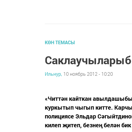
КӨН ТЕМАСЫ
Саклаучыларыб
Ильнур,
10 ноябрь 2012 - 10:20
«Читтән кайткан авылдашыбыз,
куркытып чыгып китте. Карчы
полициясе Эльдар Сәгыйтдинов
килеп җитеп, безнең белән би