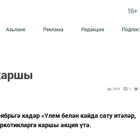
16+
Азьлане
Реклама
Редакция
Подпис
 каршы
2805
0
ябрьгә кадәр «Үлем белән кайда сату итәләр,
аркотикларга каршы акция үтә.