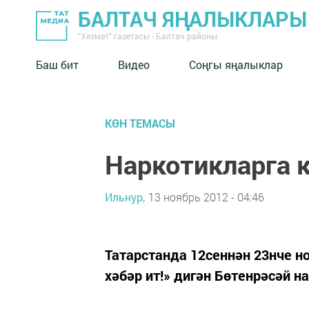
БАЛТАЧ ЯҢАЛЫКЛАРЫ
"Хезмәт" газетасы - Балтач районы
Баш бит
Видео
Соңгы яңалыклар
КӨН ТЕМАСЫ
Наркотикларга
Ильнур,
13 ноябрь 2012 - 04:46
Татарстанда 12сеннән 23нче но
хәбәр ит!» дигән Бөтенрәсәй н