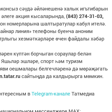
аконсыз сәүдә әйләнешенә халык игътибарын
н әлеге акция кысаларында,
(843) 274-31-03,
он номерларына шалтыратулар кабул ителә.
айнар линия» телефоны буенча аноним
трлыгы хезмәткәрләре өчен файдалы хәбәр
ләрен күптән борчыган сораулар белән
 Яшьләр эшләре, спорт һәм туризм
яви оешмалары белгечләренә дә мөрәҗәгать
n.tatar.ru
сайтыңда да калдырырга мөмкин.
интересным в
Telegram-канале
Татмедиа
в национальном мессенджере MАХ: