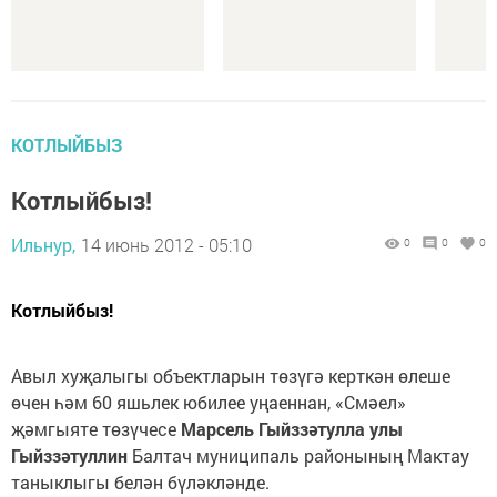
КОТЛЫЙБЫЗ
Котлыйбыз!
Ильнур,
14 июнь 2012 - 05:10
0
0
0
Котлыйбыз!
Авыл хуҗалыгы объектларын төзүгә керткән өлеше
өчен һәм 60 яшьлек юбилее уңаеннан, «Смәел»
җәмгыяте төзүчесе
Марсель Гыйззәтулла улы
Гыйззәтуллин
Балтач муниципаль районының Мактау
таныклыгы белән бүләкләнде.