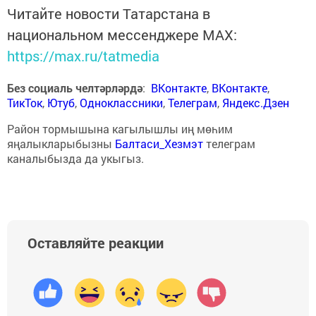
Читайте новости Татарстана в
национальном мессенджере MАХ:
https://max.ru/tatmedia
Без социаль челтәрләрдә
:
ВКонтакте
,
ВКонтакте
,
ТикТок
,
Ютуб
,
Одноклассники
,
Телеграм
,
Яндекс.Дзен
Район тормышына кагылышлы иң мөһим
яңалыкларыбызны
Балтаси_Хезмэт
телеграм
каналыбызда да укыгыз.
Оставляйте реакции