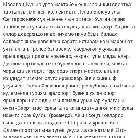
Мәсәлән, Куныр урта мәктәбе укучыларының спортка
тартылуы, мөгаен, коллективта Ленар Билсур улы
Саттаров кебек үз эшенең чын остасы булган физик
тәрбия укытучысы хезмәт куюдан да киләдер. Ул дистә
еллар дәверендә инде ничәмә-ничә буын балада
сәламәт яшәү рәвешенә карата ихтирам һәм мәхәббәт
уята алган. Тренер буларак ул әзерләгән укучылар
ярышларда призлы урыннар, күкрәк тулы медальләр,
Дипломнар белән генә бүләкләнеп калмыйча, мәктәп
чорында ук төрле төрләрдә спорт мастерлыгына
кандидат исемен алуга ирешәләр. 8нче сыйныф
укучысы Әдилә Хафизова район, республика һәм Рәсәй
күләмендә туризм, армспорт буенча узган спорт
ярышларында алдынгы призлы урыннар яулаганы
өчен «Спорт мастерлыгына кандидат» дигән мактаулы
исемгә лаек булды
(рәсемдә)
. Аның соңгы елларда
гына да төрле дәрәҗәдәге 11 призлы урыны бар.
Әдилә спортта гына түгел, укуда да сынатмый. Әти-
әнисенә һәр эштә ярдәмче, сыйныфташларына чын