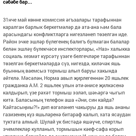
сәбәбе бар...
31нче май көнне комиссия әгъзалары тарафыннан
каралган барлык беркетмәләр дә ата-ана һәм бала
арасындагы конфликтларга нигезләнеп төзелгән иде.
Район эчке эшләр бүлегенең балигъ булмаган балалар
белән эшләү бүлекчәсе инспекторлары, «Наз» халыкка
социаль хезмәт күрсәтү үзәге белгечләре тарафыннан
төзелгән беркетмәләрдә сүз, нигездә, киләчәк яшь
буынның ваемсыз тормыш алып баруы хакында
әйтелә. Мәсәлән, Норма авыл җирлегеннән 20 яшьлек
гражданка А.М. 2 яшьлек улын әти-әнисе җилкәсенә
калдырып, үзе рәхәт тормыш эзләп, шәһәргә чыгып
китә. Баласының телефон аша «Әни, син кайда?
Кайтасыңмы?!» дип өзгәләнеп чакыруы да яшь ананы
газизенең күз яшьләренә битараф калып, хата ясаудан
туктата алмый. Шулай ук бистәдә яшәүче, спиртлы
эчемлекләр кулланып, тормышын кәеф-сафа корып