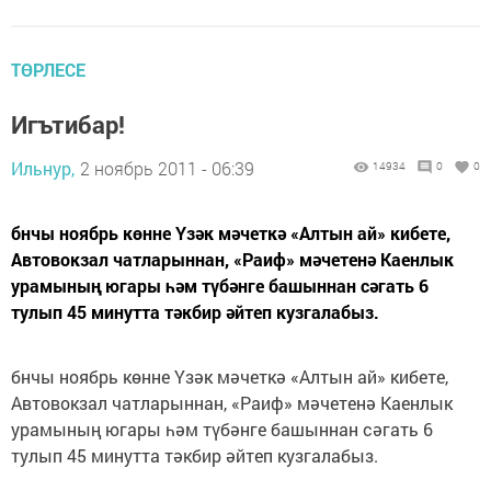
ТӨРЛЕСЕ
Игътибар!
Ильнур,
2 ноябрь 2011 - 06:39
14934
0
0
бнчы ноябрь көнне Үзәк мәчеткә «Алтын ай» кибете,
Автовокзал чатларыннан, «Раиф» мәчетенә Каенлык
урамының югары һәм түбәнге башыннан сәгать 6
тулып 45 минутта тәкбир әйтеп кузгалабыз.
бнчы ноябрь көнне Үзәк мәчеткә «Алтын ай» кибете,
Автовокзал чатларыннан, «Раиф» мәчетенә Каенлык
урамының югары һәм түбәнге башыннан сәгать 6
тулып 45 минутта тәкбир әйтеп кузгалабыз.