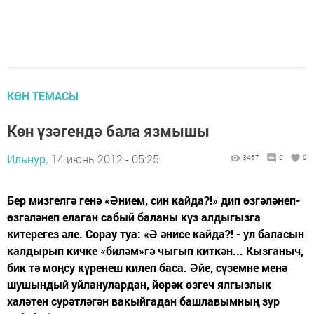
КӨН ТЕМАСЫ
Көн үзәгендә бала язмышы
Ильнур,
14 июнь 2012 - 05:25
3467
0
0
Бер мизгелгә генә «Әнием, син кайда?!» дип өзгәләнеп-
өзгәләнеп елаган сабый баланы күз алдыгызга
китерегез әле. Сорау туа: «Ә әнисе кайда?! - ул баласын
калдырып кичке «биләм»гә чыгып киткән... Кызганыч,
бик тә моңсу күренеш килеп баса. Әйе, сүземне менә
шушындый уйланулардан, йөрәк өзгеч ялгызлык
халәтен сурәтләгән вакыйгадан башлавымның зур