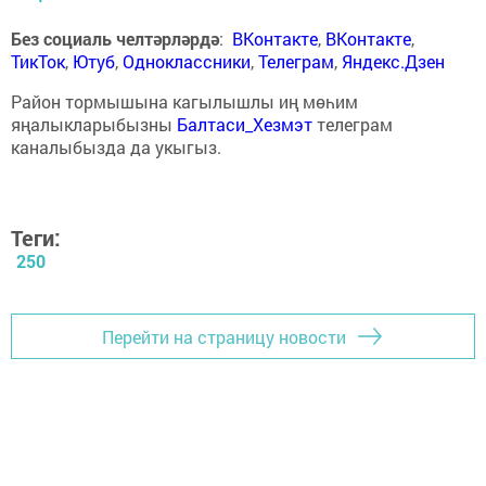
Без социаль челтәрләрдә
:
ВКонтакте
,
ВКонтакте
,
ТикТок
,
Ютуб
,
Одноклассники
,
Телеграм
,
Яндекс.Дзен
Район тормышына кагылышлы иң мөһим
яңалыкларыбызны
Балтаси_Хезмэт
телеграм
каналыбызда да укыгыз.
Теги:
250
Перейти на страницу новости