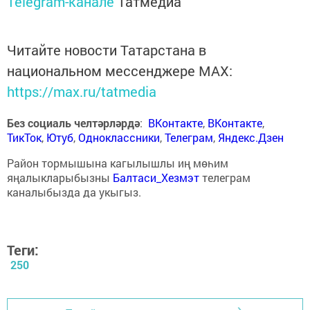
Telegram-канале
Татмедиа
Читайте новости Татарстана в
национальном мессенджере MАХ:
https://max.ru/tatmedia
Без социаль челтәрләрдә
:
ВКонтакте
,
ВКонтакте
,
ТикТок
,
Ютуб
,
Одноклассники
,
Телеграм
,
Яндекс.Дзен
Район тормышына кагылышлы иң мөһим
яңалыкларыбызны
Балтаси_Хезмэт
телеграм
каналыбызда да укыгыз.
Теги:
250