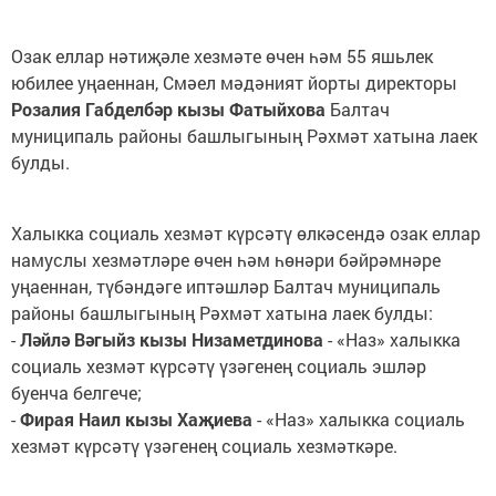
Озак еллар нәтиҗәле хезмәте өчен һәм 55 яшьлек
юбилее уңаеннан, Смәел мәдәният йорты директоры
Розалия Габделбәр кызы Фатыйхова
Балтач
муниципаль районы башлыгының Рәхмәт хатына лаек
булды.
Халыкка социаль хезмәт күрсәтү өлкәсендә озак еллар
намуслы хезмәтләре өчен һәм һөнәри бәйрәмнәре
уңаеннан, түбәндәге иптәшләр Балтач муниципаль
районы башлыгының Рәхмәт хатына лаек булды:
-
Ләйлә Вәгыйз кызы Низаметдинова
- «Наз» халыкка
социаль хезмәт күрсәтү үзәгенең социаль эшләр
буенча белгече;
-
Фирая Наил кызы Хаҗиева
- «Наз» халыкка социаль
хезмәт күрсәтү үзәгенең социаль хезмәткәре.