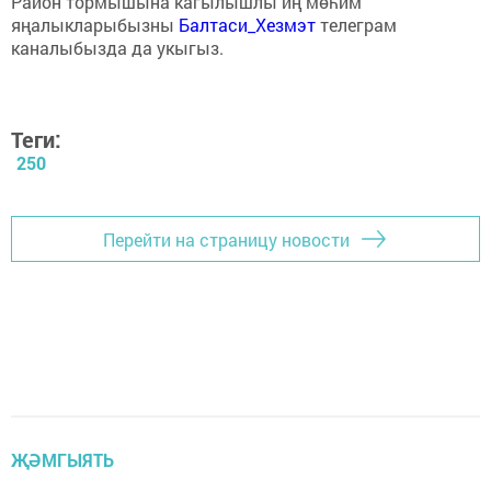
Район тормышына кагылышлы иң мөһим
яңалыкларыбызны
Балтаси_Хезмэт
телеграм
каналыбызда да укыгыз.
Теги:
250
Перейти на страницу новости
ҖӘМГЫЯТЬ