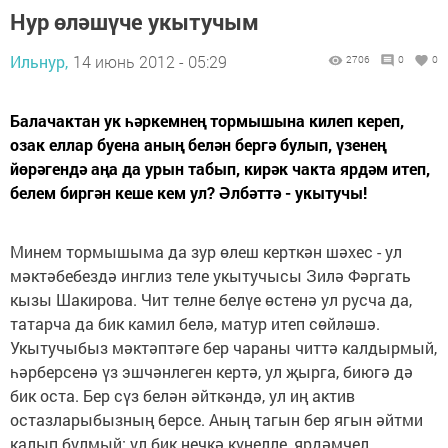
Нур өләшүче укытучым
Ильнур,
14 июнь 2012 - 05:29
2706
0
0
Балачактан ук һәркемнең тормышына килеп кереп,
озак еллар буена аның белән бергә булып, үзенең
йөрәгендә аңа да урын табып, кирәк чакта ярдәм итеп,
белем биргән кеше кем ул? Әлбәттә - укытучы!
Минем тормышыма да зур өлеш керткән шәхес - ул
мәктәбебездә инглиз теле укытучысы Зилә Фәргать
кызы Шакирова. Чит телне белүе өстенә ул русча да,
татарча да бик камил белә, матур итеп сөйләшә.
Укытучыбыз мәктәптәге бер чараны читтә калдырмый,
һәрберсенә үз эшчәнлеген кертә, ул җырга, биюгә дә
бик оста. Бер сүз белән әйткәндә, ул иң актив
остазларыбызның берсе. Аның тагын бер ягын әйтми
калып булмый: ул бик нечкә күңелле, ярдәмчел.