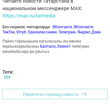
Читайте новости Татарстана в
национальном мессенджере MАХ:
https://max.ru/tatmedia
Без социаль челтәрләрдә
:
ВКонтакте
,
ВКонтакте
,
ТикТок
,
Ютуб
,
Одноклассники
,
Телеграм
,
Яндекс.Дзен
Район тормышына кагылышлы иң мөһим
яңалыкларыбызны
Балтаси_Хезмэт
телеграм
каналыбызда да укыгыз.
Теги:
250
Перейти на страницу новости