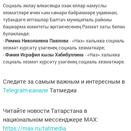
Социаль яклау өлкәсендә озак еллар намуслы
хезмәтләре өчен һәм һөнәри бәйрәмнәре уңаеннан,
түбәндәге иптәшләр Балтач муниципаль районы
башкарма комитеты җитәкчесенең Рәхмәт хаты белән
бүләкләнде:
-
Римма Николаевна Павлова
- «Наз» халыкка социаль
хезмәт күрсәтү үзәгенең социаль хезмәткәре;
-
Фәния Исрафил кызы Хәбибуллина
- «Наз» халыкка
социаль хезмәт күрсәтү үзәгенең социаль хезмәткәре.
Следите за самым важным и интересным в
Telegram-канале
Татмедиа
Читайте новости Татарстана в
национальном мессенджере MАХ:
https://max.ru/tatmedia