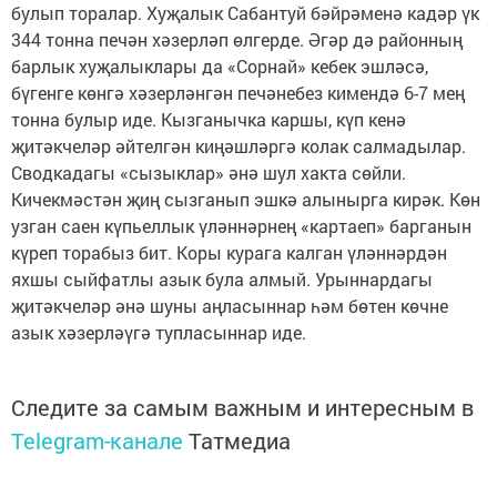
булып торалар. Хуҗалык Сабантуй бәйрәменә кадәр үк
344 тонна печән хәзерләп өлгерде. Әгәр дә районның
барлык хуҗалыклары да «Сорнай» кебек эшләсә,
бүгенге көнгә хәзерләнгән печәнебез кимендә 6-7 мең
тонна булыр иде. Кызганычка каршы, күп кенә
җитәкчеләр әйтелгән киңәшләргә колак салмадылар.
Сводкадагы «сызыклар» әнә шул хакта сөйли.
Кичекмәстән җиң сызганып эшкә алынырга кирәк. Көн
узган саен күпьеллык үләннәрнең «картаеп» барганын
күреп торабыз бит. Коры курага калган үләннәрдән
яхшы сыйфатлы азык була алмый. Урыннардагы
җитәкчеләр әнә шуны аңласыннар һәм бөтен көчне
азык хәзерләүгә тупласыннар иде.
Следите за самым важным и интересным в
Telegram-канале
Татмедиа