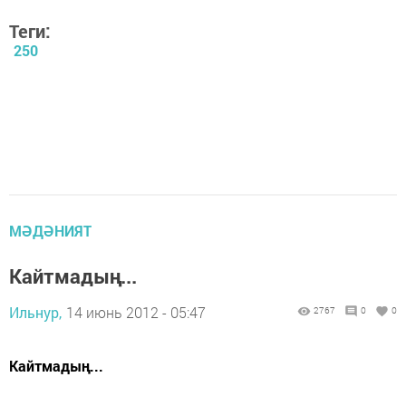
Теги:
250
МӘДӘНИЯТ
Кайтмадың...
Ильнур,
14 июнь 2012 - 05:47
2767
0
0
Кайтмадың...