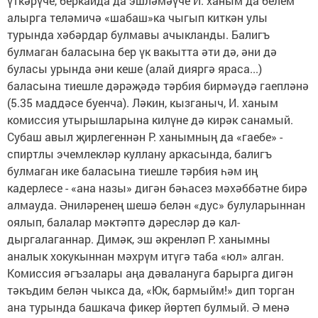
үткәрүче, беркайда да эшләмәүче И. ханым да белем
алырга теләмичә «шабаш»ка чыгып киткән улы
турында хәбәрдар булмавы ачыкланды. Балигъ
булмаган баласына бер үк вакытта әти дә, әни дә
буласы урында әни кеше (алай дияргә яраса...)
баласына тиешле дәрәҗәдә тәрбия бирмәүдә гаепләнә
(5.35 маддәсе буенча). Ләкин, кызганыч, И. ханым
комиссия утырышларына килүне дә кирәк санамый.
Субаш авыл җирлегеннән Р. ханымның да «гаебе» -
спиртлы эчемлекләр куллану аркасында, балигъ
булмаган ике баласына тиешле тәрбия һәм иң
кадерлесе - «ана назы» дигән бәһасез мәхәббәтне бирә
алмауда. Әниләренең шешә белән «дус» булуларыннан
оялып, балалар мәктәптә дәресләр дә кал-
дыргалаганнар. Димәк, эш әкренләп Р. ханымны
аналык хокукыннан мәхрүм итүгә таба «юл» алган.
Комиссия әгъзалары аңа дәвалануга барырга дигән
тәкъдим белән чыкса да, «Юк, бармыйм!» дип торган
ана турында башкача фикер йөртеп булмый. Ә менә