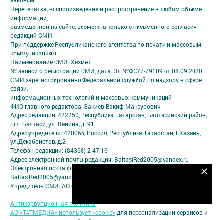
законом.
Перепечатка, воспроизведение и распространение в любом объеме
информации,
размещенной на сайте, возможна только с письменного согласия
редакций СМИ.
При поддержке Республиканского агентства по печати и массовым
коммуникациям.
Наименование СМИ: Хезмәт
№ записи о регистрации СМИ, дата: Эл №ФС77-79109 от 08.09.2020
СМИ зарегистрированно Федеральной службой по надзору в сфере
связи,
информационных технологий и массовых коммуникаций
ФИО главного редактора: Закиев Вакиф Мансурович
Адрес редакции: 422250, Республика Татарстан, Балтасинский район,
пгт. Балтаси, ул. Ленина, д. 91
Адрес учредителя: 420066, Россия, Республика Татарстан, Г.Казань,
ул.Декабристов, д.2
Телефон редакции: (84368) 2-47-16
Адрес электронной почты редакции: BaltasiRed2005@yandex.ru
Электронная почта филиала для сообщений о фактах коррупции:
Безнең Яндекс Дзен каналына языл
BaltasiRed2005@yandex.ru
Учредитель СМИ: АО «ТАТМЕДИА»
Подписаться
Антикоррупционная политика
АО «ТАТМЕДИА» использует «cookie»
для персонализации сервисов и