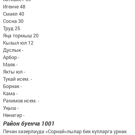
Игенче 48
Смәел 40
Сосна 30
Труд 25
Яңа тормыш 20
Кызыл юл 12
Дуслык -
Арбор -
Маяк -
Якты юл -
Тукай исем. -
Борнак -
Кама -
Рәхимов исем. -
Уңыш -
Нөнәгәр -
Район буенча 1001
Печән хәзерләүдә «Сорнай»лылар бик күпләргә үрнәк