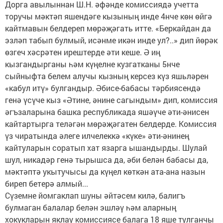
Дорга авылыннан Ш.Н. әфәнде комиссиядә учетта
торучы мәктәп яшендәге кызының инде 4нче көн өйгә
кайтмавын белдереп мөрәҗәгать итте. «Беркайдан да
эзләп табып булмый, исәнме икән инде ул?..» дип йөрәк
өзгеч хәсрәтен ирештерде әти кеше. Ә иң
кызгандырганы һәм күңелне кузгатканы 5нче
сыйныфта белем алучы кызның керсез күз яшьләрен
«кабул итү» булгандыр. Әбисе-бабасы тәрбиясендә
генә үсүче кыз «Әтине, әнине сагындым» дип, комиссия
әгъзаларына башка республикада яшәүче әти-әнисен
кайтартырга теләгән мөрәҗәгатен белдерде. Комиссия
үз чиратында әлеге илчелеккә «күке» әти-әнинең
кайтуларын соратып хат язарга ышандырды. Шулай
шул, никадәр генә тырышса да, әби белән бабасы да,
мәктәптә укытучысы да күңел көткән ата-ана назын
биреп бетерә алмый...
Сүземне йомгаклап шуны әйтәсем килә, балигъ
булмаган балалар белән эшләү һәм аларның
хокукларын яклау комиссиясе балага 18 яше тулганчы