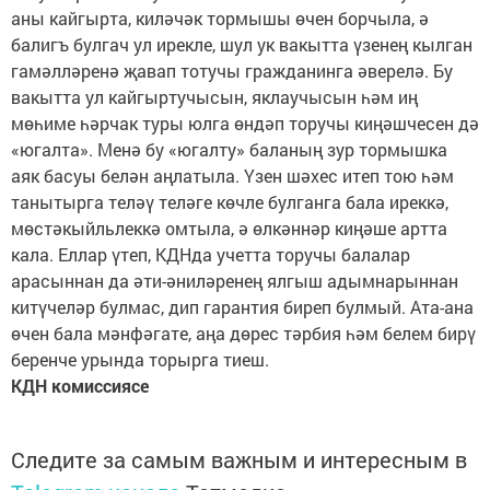
аны кайгырта, киләчәк тормышы өчен борчыла, ә
балигъ булгач ул ирекле, шул ук вакытта үзенең кылган
гамәлләренә җавап тотучы гражданинга әверелә. Бу
вакытта ул кайгыртучысын, яклаучысын һәм иң
мөһиме һәрчак туры юлга өндәп торучы киңәшчесен дә
«югалта». Менә бу «югалту» баланың зур тормышка
аяк басуы белән аңлатыла. Үзен шәхес итеп тою һәм
танытырга теләү теләге көчле булганга бала иреккә,
мөстәкыйльлеккә омтыла, ә өлкәннәр киңәше артта
кала. Еллар үтеп, КДНда учетта торучы балалар
арасыннан да әти-әниләренең ялгыш адымнарыннан
китүчеләр булмас, дип гарантия биреп булмый. Ата-ана
өчен бала мәнфәгате, аңа дөрес тәрбия һәм белем бирү
беренче урында торырга тиеш.
КДН комиссиясе
Следите за самым важным и интересным в