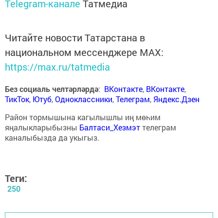
Telegram-канале
Татмедиа
Читайте новости Татарстана в
национальном мессенджере MАХ:
https://max.ru/tatmedia
Без социаль челтәрләрдә
:
ВКонтакте
,
ВКонтакте
,
ТикТок
,
Ютуб
,
Одноклассники
,
Телеграм
,
Яндекс.Дзен
Район тормышына кагылышлы иң мөһим
яңалыкларыбызны
Балтаси_Хезмэт
телеграм
каналыбызда да укыгыз.
Теги:
250