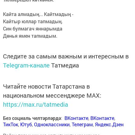
Кайта алмадың... Кайтмадың -
Кайтыр юллар тапмадың.
Син булмагач яннарымда
Дөнья ямен тапмадым.
Следите за самым важным и интересным в
Telegram-канале
Татмедиа
Читайте новости Татарстана в
национальном мессенджере MАХ:
https://max.ru/tatmedia
Без социаль челтәрләрдә
:
ВКонтакте
,
ВКонтакте
,
ТикТок
,
Ютуб
,
Одноклассники
,
Телеграм
,
Яндекс.Дзен