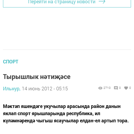
Перейти на страницу новости
СПОРТ
Тырышлык нәтиҗәсе
Ильнур,
14 июнь 2012 - 05:15
2710
0
0
Мәктәп яшендәге укучылар арасында район данын
яклап спорт ярышларында республика, ил
күләмнәрендә чыгыш ясаучылар елдан-ел артып тора.