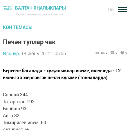
БАЛТАЧ ЯҢАЛЫКЛАРЫ
16+
"Хезмәт" газетасы - Балтач районы
КӨН ТЕМАСЫ
Печән туплар чак
Ильнур,
14 июнь 2012 - 05:55
3872
0
0
Беренче баганада - хуҗалыклар исеме, икенчедә - 12
июньгә хәзерләнгән печән күләме (тонналарда)
Сорнай 344
Татарстан 192
Бөрбаш 93
Алга 82
Тимирязев исем. 60
Активист 55