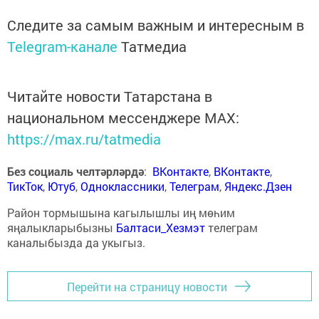
Следите за самым важным и интересным в
Telegram-канале
Татмедиа
Читайте новости Татарстана в
национальном мессенджере MАХ:
https://max.ru/tatmedia
Без социаль челтәрләрдә
:
ВКонтакте
,
ВКонтакте
,
ТикТок
,
Ютуб
,
Одноклассники
,
Телеграм
,
Яндекс.Дзен
Район тормышына кагылышлы иң мөһим
яңалыкларыбызны
Балтаси_Хезмэт
телеграм
каналыбызда да укыгыз.
Перейти на страницу новости