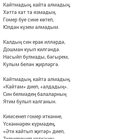
Кайтмадың, кайта алмадың,
Хәтта хат та язмадың.
Гомер буе сине көтеп,
Юлдан күзем алмадым.
Калдың син ерак илләрдә,
Дошман куып килгәндә.
Насыйп булмады, бәгырем,
Кулым белән җирләргә.
Кайтмадың, кайта алмадың,
«Кайтам» диеп, «алдадың».
Син белмәдең балаларның
Ятим булып калганын.
Кимсенеп гомер иткәнне,
Үскәннәрен күрмәдең,
«Әти кайтып җитәр» диеп,
Тилмерешеп көткәнен.