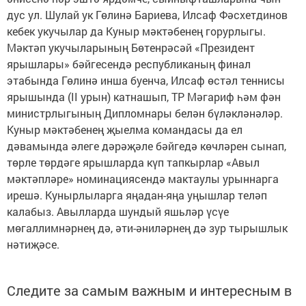
дус ул. Шулай ук Гөлинә Бариева, Илсаф Фәсхетдинов
кебек укучылар да Куныр мәктәбенең горурлыгы.
Мәктәп укучыларының Бөтенрәсәй «Президент
ярышлары» бәйгесендә республиканың финал
этабында Гөлинә инша буенча, Илсаф өстәл теннисы
ярышында (II урын) катнашып, ТР Мәгариф һәм фән
министрлыгының Дипломнары белән бүләкләнәләр.
Куныр мәктәбенең җыелма командасы да ел
дәвамында әлеге дәрәҗәле бәйгедә көчләрен сынап,
төрле төрдәге ярышларда күп тапкырлар «Авыл
мәктәпләре» номинациясендә мактаулы урыннарга
ирешә. Кунырлыларга яңадан-яңа уңышлар теләп
калабыз. Авылларда шундый яшьләр үсүе
мөгаллимнәрнең дә, әти-әниләрнең дә зур тырышлык
нәтиҗәсе.
Следите за самым важным и интересным в