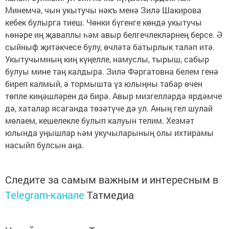
Минемчә, чын укытучы нәкъ менә Зилә Шакирова
кебек булырга тиеш. Чөнки бүгенге көндә укытучы
һөнәре иң җаваплы һәм авыр белгечлекләрнең берсе. Ә
сыйныф җитәкчесе булу, өчләтә батырлык таләп итә.
Укытучымның киң күңелле, намуслы, тырыш, сабыр
булуы мине таң калдыра. Зилә Фәргатовна белем генә
биреп калмый, ә тормышта үз юлыңны табар өчен
төпле киңәшләрен дә бирә. Авыр мизгелләрдә ярдәмче
дә, хаталар ясаганда төзәтүче дә ул. Аның гел шулай
мөлаем, кешелекле булып калуын телим. Хезмәт
юлында уңышлар һәм укучыларының олы ихтирамы
насыйп булсын аңа.
Следите за самым важным и интересным в
Telegram-канале
Татмедиа