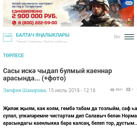
БАЛТАЧ ЯҢАЛЫКЛАРЫ
16+
"Хезмәт" газетасы - Балтач районы
ТӨРЛЕСЕ
Сасы искә чыдап булмый каеннар
арасында... (+фото)
Зөлфия Шакирова,
15 июль 2019 - 12:16
3841
1
Җиләк җыям, как коям, гөмбә табам да тозлыйм, саф һ
сулап, үпкәләремне чистартам дип Салавыч белән Норма
арасындагы каенлыкка бара калсаң, белеп тор, дустым..