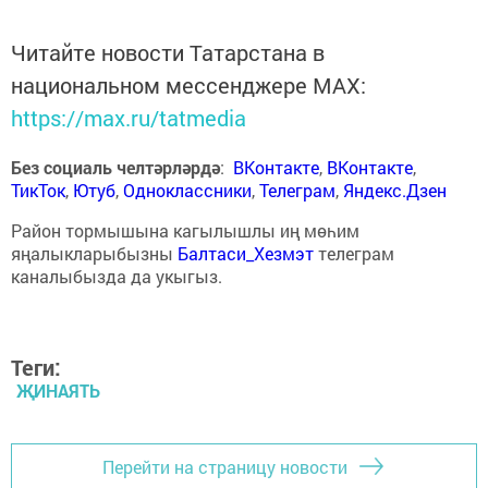
Читайте новости Татарстана в
национальном мессенджере MАХ:
https://max.ru/tatmedia
Без социаль челтәрләрдә
:
ВКонтакте
,
ВКонтакте
,
ТикТок
,
Ютуб
,
Одноклассники
,
Телеграм
,
Яндекс.Дзен
Район тормышына кагылышлы иң мөһим
яңалыкларыбызны
Балтаси_Хезмэт
телеграм
каналыбызда да укыгыз.
Теги:
ҖИНАЯТЬ
Перейти на страницу новости