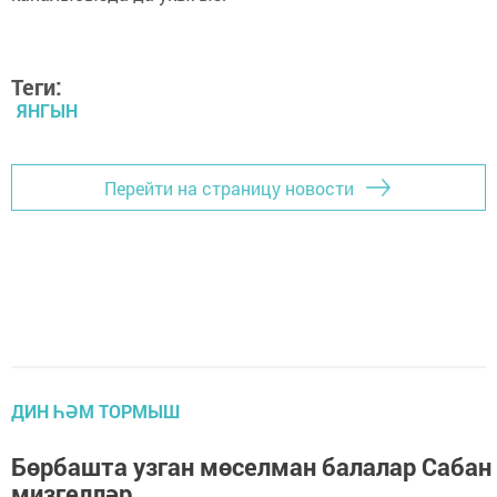
Теги:
ЯНГЫН
Перейти на страницу новости
ДИН ҺӘМ ТОРМЫШ
Бөрбашта узган мөселман балалар Сабан
мизгелләр