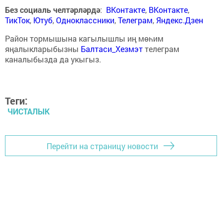
Без социаль челтәрләрдә
:
ВКонтакте
,
ВКонтакте
,
ТикТок
,
Ютуб
,
Одноклассники
,
Телеграм
,
Яндекс.Дзен
Район тормышына кагылышлы иң мөһим
яңалыкларыбызны
Балтаси_Хезмэт
телеграм
каналыбызда да укыгыз.
Теги:
ЧИСТАЛЫК
Перейти на страницу новости