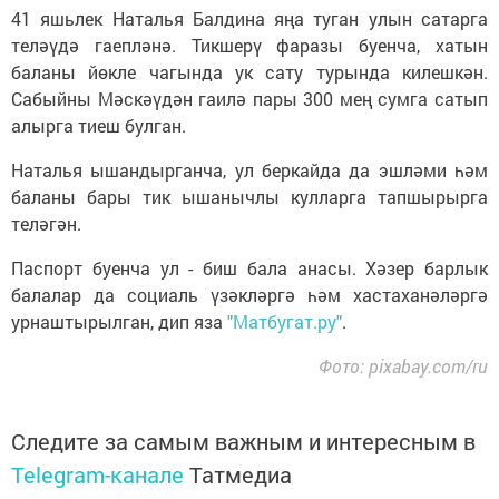
41 яшьлек Наталья Балдина яңа туган улын сатарга
теләүдә гаепләнә. Тикшерү фаразы буенча, хатын
баланы йөкле чагында ук сату турында килешкән.
Сабыйны Мәскәүдән гаилә пары 300 мең сумга сатып
алырга тиеш булган.
Наталья ышандырганча, ул беркайда да эшләми һәм
баланы бары тик ышанычлы кулларга тапшырырга
теләгән.
Паспорт буенча ул - биш бала анасы. Хәзер барлык
балалар да социаль үзәкләргә һәм хастаханәләргә
урнаштырылган, дип яза
"Матбугат.ру"
.
Фото: pixabay.com/ru
Следите за самым важным и интересным в
Telegram-канале
Татмедиа