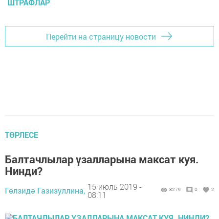
ШТРАФЛАР
Перейти на страницу новости
ТӨРЛЕСЕ
Балтачлылар үзалларына максат куя.
Нинди?
15 июль 2019 -
Гөлзидә Газизуллина,
3279
0
2
08:11