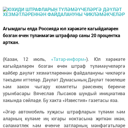
Агымдагы елда Россиядә юл хәрәкәте кагыйдәләрен
бозган өчен түләнмәгән штрафлар саны 20 процентка
арткан.
(Казан, 12 июль,
«Татар-информ»
). Юл хәрәкәте
кагыйдәләрен бозган өчен штраф түләмәүчеләргә
кайбер дәүләт хезмәтләреннән файдалануны чикләргә
тәкъдим иттеләр. Дәүләт Думасының Дәүләт төзелеше
һәм закон чыгару комитеты рәисенең беренче
урынбасары Вячеслав Лысаков шундый инициатива
хакында сөйләде. Бу хакта «Известия» газетасы яза.
«Әгәр автомобиль хуҗасы штрафларын түләми һәм
аларның күләме иң югары ноктасына җиткән икән,
сәламәтлек һәм өченче затларның мәнфәгатьләре