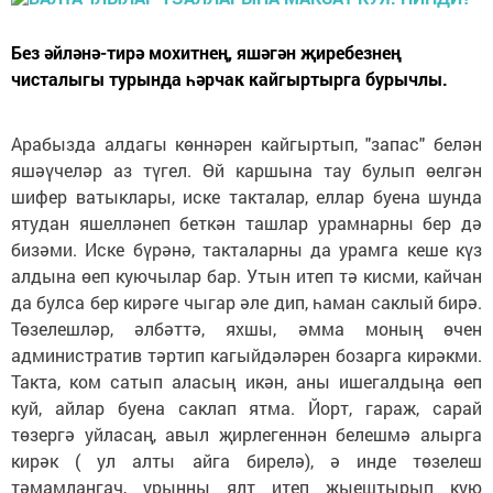
Без әйләнә-тирә мохитнең, яшәгән җиребезнең
чисталыгы турында һәрчак кайгыртырга бурычлы.
Арабызда алдагы көннәрен кайгыртып, "запас" белән
яшәүчеләр аз түгел. Өй каршына тау булып өелгән
шифер ватыклары, иске такталар, еллар буена шунда
ятудан яшелләнеп беткән ташлар урамнарны бер дә
бизәми. Иске бүрәнә, такталарны да урамга кеше күз
алдына өеп куючылар бар. Утын итеп тә кисми, кайчан
да булса бер кирәге чыгар әле дип, һаман саклый бирә.
Төзелешләр, әлбәттә, яхшы, әмма моның өчен
административ тәртип кагыйдәләрен бозарга кирәкми.
Такта, ком сатып аласың икән, аны ишегалдыңа өеп
куй, айлар буена саклап ятма. Йорт, гараж, сарай
төзергә уйласаң, авыл җирлегеннән белешмә алырга
кирәк ( ул алты айга бирелә), ә инде төзелеш
тәмамлангач, урынны ялт итеп җыештырып кую