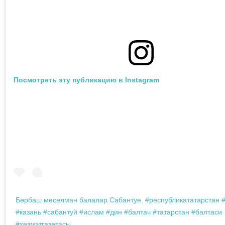
Посмотреть эту публикацию в Instagram
Бөрбаш мөселман балалар Сабантуе. #республикататарстан #
#казань #сабантуй #ислам #дин #балтач #татарстан #балтаси
#хезмэтгазетасы