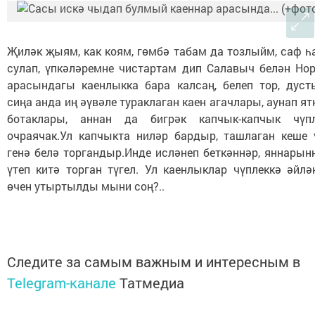
Җиләк җыям, как коям, гөмбә табам да тозлыйм, саф һ
сулап, үпкәләремне чистартам дип Салавыч белән Но
арасындагы каенлыкка бара калсаң, белеп тор, дуст
сиңа анда иң әүвәле тураклаган каен агачлары, аунап ят
ботаклары, аннан да бигрәк капчык-капчык чүп
очраячак.Ул капчыкта ниләр бардыр, ташлаган кеше 
генә белә торгандыр.Инде исләнеп беткәннәр, яннарын
үтеп китә торган түгел. Ул каенлыклар чүплеккә әйлә
өчен утыртылды мыни соң?..
Следите за самым важным и интересным в
Telegram-канале
Татмедиа