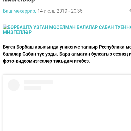
Баш мөхәррир,
14 июль 2019 - 20:36
Бүген Бөрбаш авылында уникенче тапкыр Республика м
балалар Сабан туе узды. Бара алмаган булсагыз сезнең 
фото-видеомизгелләр тәкъдим итәбез.