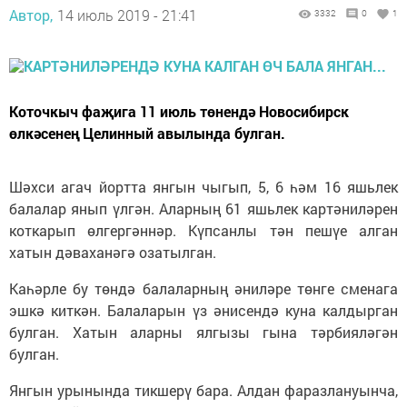
Автор,
14 июль 2019 - 21:41
3332
0
1
Коточкыч фаҗига 11 июль төнендә Новосибирск
өлкәсенең Целинный авылында булган.
Шәхси агач йортта янгын чыгып, 5, 6 һәм 16 яшьлек
балалар янып үлгән. Аларның 61 яшьлек картәниләрен
коткарып өлгергәннәр. Күпсанлы тән пешүе алган
хатын дәваханәгә озатылган.
Каһәрле бу төндә балаларның әниләре төнге сменага
эшкә киткән. Балаларын үз әнисендә куна калдырган
булган. Хатын аларны ялгызы гына тәрбияләгән
булган.
Янгын урынында тикшерү бара. Алдан фаразлануынча,