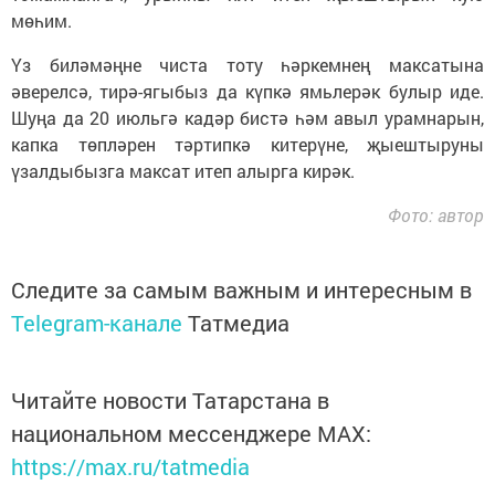
мөһим.
Үз биләмәңне чиста тоту һәркемнең максатына
әверелсә, тирә-ягыбыз да күпкә ямьлерәк булыр иде.
Шуңа да 20 июльгә кадәр бистә һәм авыл урамнарын,
капка төпләрен тәртипкә китерүне, җыештыруны
үзалдыбызга максат итеп алырга кирәк.
Фото: автор
Следите за самым важным и интересным в
Telegram-канале
Татмедиа
Читайте новости Татарстана в
национальном мессенджере MАХ:
https://max.ru/tatmedia