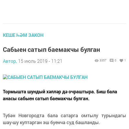
КЕШЕ ҺӘМ ЗАКОН
Сабыен сатып баемакчы булган
Автор,
15 июль 2019 - 11:21
3357
0
1
Тормышта шундый хәлләр дә очраштыра. Биш бала
анасы сабыен сатып баемакчы булган.
Түбән Новгородта бала сатарга омтылу турындагы
шау-шу куптарган эш буенча суд башланды.