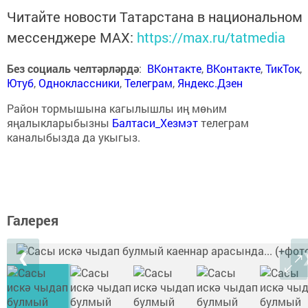
Читайте новости Татарстана в национальном
мессенджере MАХ:
https://max.ru/tatmedia
Без социаль челтәрләрдә
:
ВКонтакте
,
ВКонтакте
,
ТикТок
,
Ютуб
,
Одноклассники
,
Телеграм
,
Яндекс.Дзен
Район тормышына кагылышлы иң мөһим
яңалыкларыбызны
Балтаси_Хезмэт
телеграм
каналыбызда да укыгыз.
Галерея
❮