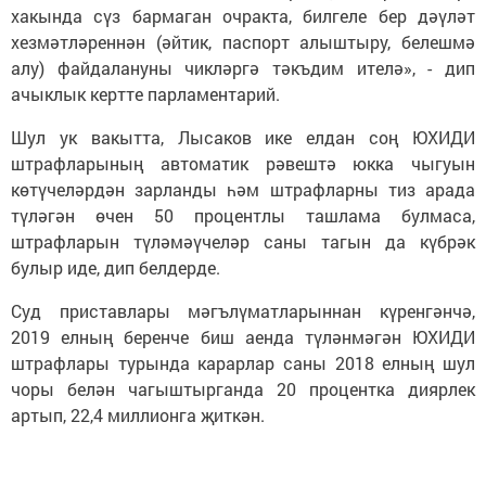
хакында сүз бармаган очракта, билгеле бер дәүләт
хезмәтләреннән (әйтик, паспорт алыштыру, белешмә
алу) файдалануны чикләргә тәкъдим ителә», - дип
ачыклык кертте парламентарий.
Шул ук вакытта, Лысаков ике елдан соң ЮХИДИ
штрафларының автоматик рәвештә юкка чыгуын
көтүчеләрдән зарланды һәм штрафларны тиз арада
түләгән өчен 50 процентлы ташлама булмаса,
штрафларын түләмәүчеләр саны тагын да күбрәк
булыр иде, дип белдерде.
Суд приставлары мәгълүматларыннан күренгәнчә,
2019 елның беренче биш аенда түләнмәгән ЮХИДИ
штрафлары турында карарлар саны 2018 елның шул
чоры белән чагыштырганда 20 процентка диярлек
артып, 22,4 миллионга җиткән.