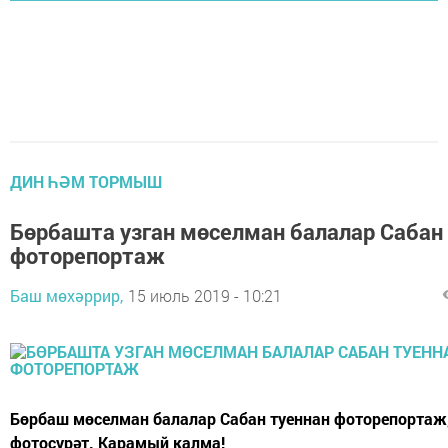
ДИН ҺӘМ ТОРМЫШ
Бөрбашта узган мөселман балалар Сабан
фоторепортаж
Баш мөхәррир,
15 июль 2019 - 10:21
Бөрбаш мөселман балалар Сабан туеннан фоторепортаж,
фотосурәт. Карамый калма!