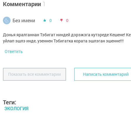
Комментарии
1
Без имени
0
0
Донья яралганнан Тэбигат ниндей дэрэжэга кутэреде Кешене! К
уйлап эшлэ инде, узеннен Тэбигатка кората эшлэган эшенне!!!
Ответить
Показать все комментарии
Написать комментарий
Теги:
ЭКОЛОГИЯ