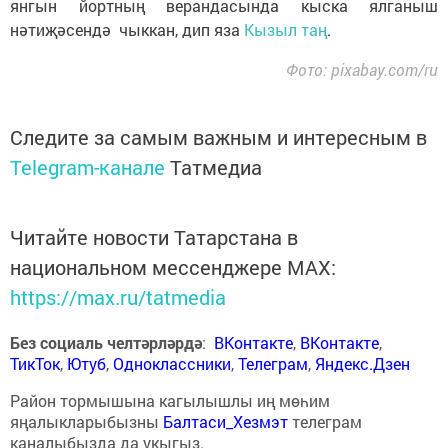
янгын йортның верандасында кыска ялганыш
нәтиҗәсендә чыккан, дип яза
Кызыл таң
.
Фото: pixabay.com/ru
Следите за самым важным и интересным в
Telegram-канале
Татмедиа
Читайте новости Татарстана в
национальном мессенджере MАХ:
https://max.ru/tatmedia
Без социаль челтәрләрдә
:
ВКонтакте
,
ВКонтакте
,
ТикТок
,
Ютуб
,
Одноклассники
,
Телеграм
,
Яндекс.Дзен
Район тормышына кагылышлы иң мөһим
яңалыкларыбызны
Балтаси_Хезмэт
телеграм
каналыбызда да укыгыз.