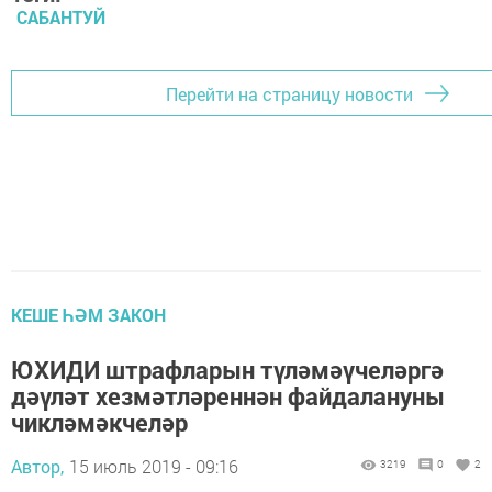
САБАНТУЙ
Перейти на страницу новости
КЕШЕ ҺӘМ ЗАКОН
ЮХИДИ штрафларын түләмәүчеләргә
дәүләт хезмәтләреннән файдалануны
чикләмәкчеләр
Автор,
15 июль 2019 - 09:16
3219
0
2