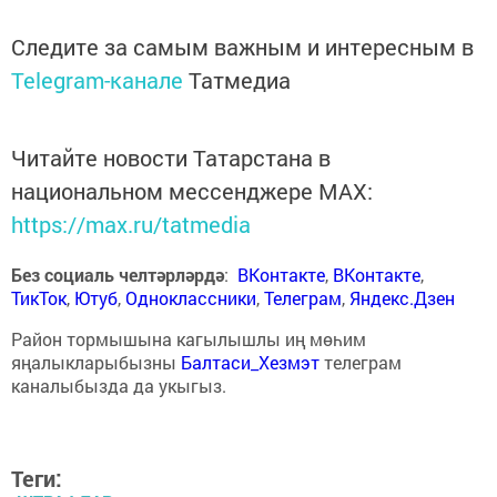
Следите за самым важным и интересным в
Telegram-канале
Татмедиа
Читайте новости Татарстана в
национальном мессенджере MАХ:
https://max.ru/tatmedia
Без социаль челтәрләрдә
:
ВКонтакте
,
ВКонтакте
,
ТикТок
,
Ютуб
,
Одноклассники
,
Телеграм
,
Яндекс.Дзен
Район тормышына кагылышлы иң мөһим
яңалыкларыбызны
Балтаси_Хезмэт
телеграм
каналыбызда да укыгыз.
Теги: