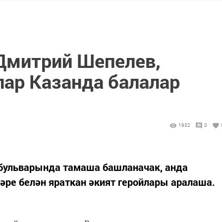
 Дмитрий Шепелев,
ар Казанда балалар
1932
0
 бульварында тамаша башланачак, анда
әре белән яраткан әкият геройлары аралаша.