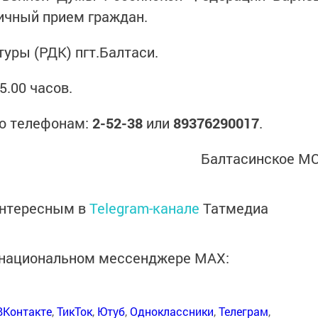
ичный прием граждан.
уры (РДК) пгт.Балтаси.
5.00 часов.
по телефонам:
2-52-38
или
89376290017
.
Балтасинское М
интересным в
Telegram-канале
Татмедиа
в национальном мессенджере MАХ:
ВКонтакте
,
ТикТок
,
Ютуб
,
Одноклассники
,
Телеграм
,