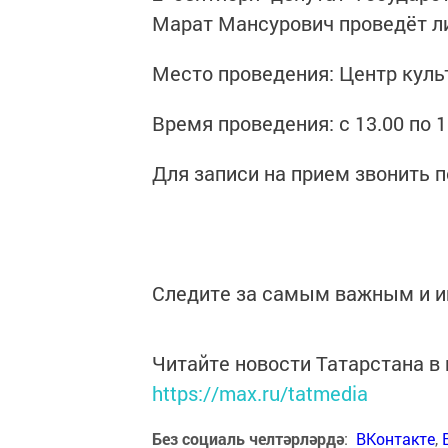
Марат Мансурович проведёт л
Место проведения: Центр культ
Время проведения: с 13.00 по 1
Для записи на прием звонить 
Следите за самым важным и 
Читайте новости Татарстана 
https://max.ru/tatmedia
Без социаль челтәрләрдә
:
ВКонтакте
,