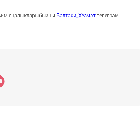
һим яңалыкларыбызны
Балтаси_Хезмэт
телеграм