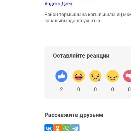
Яндекс.Дзен
Район тормышына кагылышлы иң мө
каналыбызда да укыгыз.
Оставляйте реакции
2
0
0
0
0
Расскажите друзьям