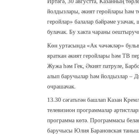
Иртәгә, 30 августта, Казанның төр
йолдызлары, әкият геройлары һәм 
геройлар» балалар бәйрәме узачак, 
булачак. Бу хакта чараны оештыруч
Көн уртасында «Ак чәчәкләр» бульв
яраткан әкият геройлары һәм ТВ п
Жужа һәм Гек, Әкият патруле, Бар
алып баручылар һәм йолдызлар – 
очрашачак.
13.30 сәгатьтән башлап Казан Крем
телевизион программалар артистла
программа көтә. Программасы белә
баручысы Юлия Барановская таныш