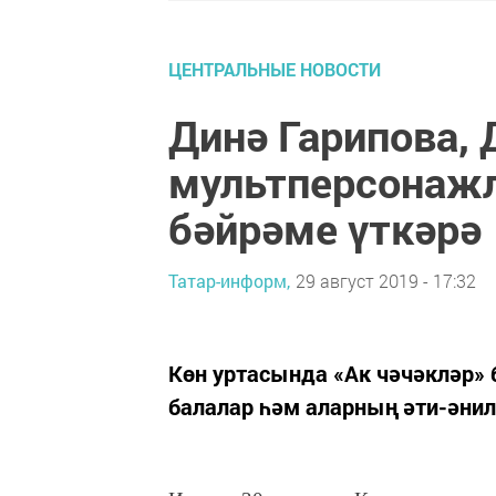
ЦЕНТРАЛЬНЫЕ НОВОСТИ
Динә Гарипова,
мультперсонажл
бәйрәме үткәрә
Татар-информ,
29 август 2019 - 17:32
Көн уртасында «Ак чәчәкләр»
балалар һәм аларның әти-әнил