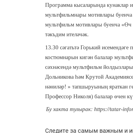
Программа кысаларында кунаклар 
мультфильмнары мотивлары буенча 
мультфильм мотивлары буенча «Өч 
тәкъдим ителәчәк.
13.30 сәгатьтә Горький исемендәге 
костюмнарын кигән балалар мультфи
сәхнәсендә мультфильм йолдызлары
Дольникова һәм Крутой Академиясе
нәниләр! » тапшыруының яраткан г
Профессор Николя) балалар өчен кү
Бу хакта тулырак: https://tatar-inf
Следите за самым важным и 