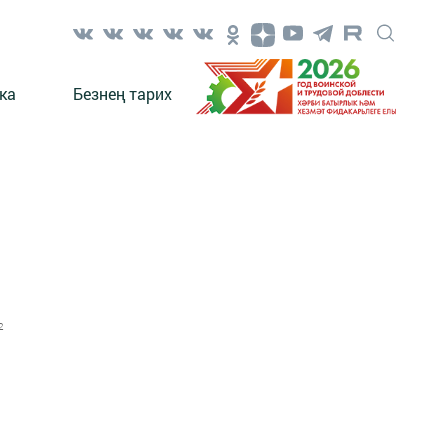
ка
Безнең тарих
2