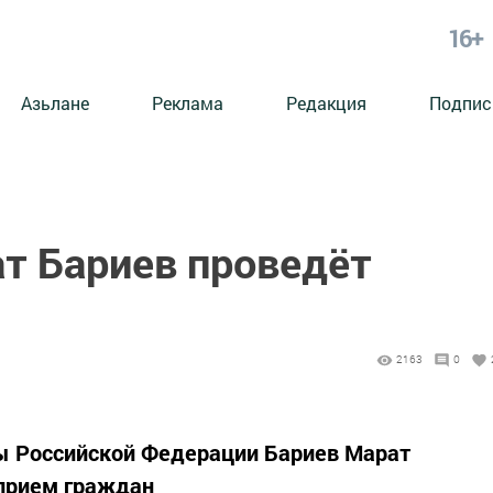
16+
Азьлане
Реклама
Редакция
Подпис
ат Бариев проведёт
2163
0
ы Российской Федерации Бариев Марат
прием граждан