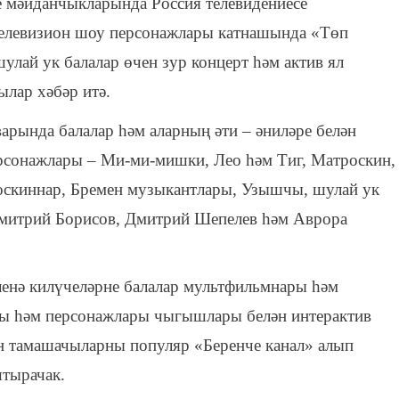
ле мәйданчыкларында Россия телевидениесе
телевизион шоу персонажлары катнашында «Төп
шулай ук балалар өчен зур концерт һәм актив ял
ылар хәбәр итә.
арында балалар һәм аларның әти – әниләре белән
ерсонажлары – Ми-ми-мишки, Лео һәм Тиг, Матроскин,
боскиннар, Бремен музыкантлары, Узышчы, шулай ук
Дмитрий Борисов, Дмитрий Шепелев һәм Аврора
ленә килүчеләрне балалар мультфильмнары һәм
ры һәм персонажлары чыгышлары белән интерактив
н тамашачыларны популяр «Беренче канал» алып
тырачак.