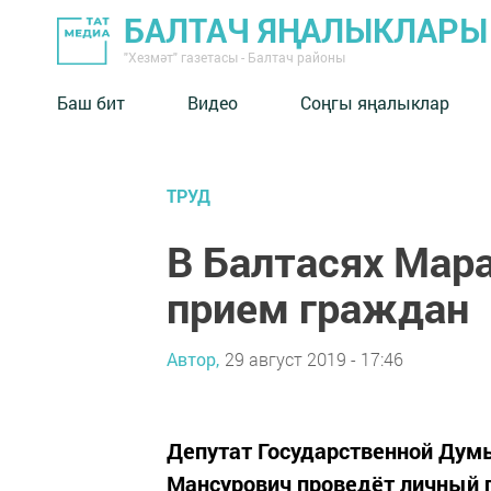
БАЛТАЧ ЯҢАЛЫКЛАРЫ
"Хезмәт" газетасы - Балтач районы
Баш бит
Видео
Соңгы яңалыклар
ТРУД
В Балтасях Мар
прием граждан
Автор,
29 август 2019 - 17:46
Депутат Государственной Дум
Мансурович проведёт личный 