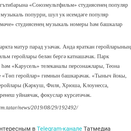
игътибарына «Союзмультфильм» студиясенең популяр
музыкаль попурри, шул ук исемдәге популяр
мәче» студиясенең музыкаль номеры һәм башкалар
паркта матур парад узачак. Анда яраткан геройларының
льм геройлары белән бергә катнашачак. Парк
 һәм «Карусель» телеканалы персонажлары, Теона
 «Төп геройлар» гимнын башкарачак. «Тыныч йокы,
еройлары (Кәркуш, Филя, Хрюша, Клоунесса,
ренеш уйнаячак, фокуслар күрсәтәчәк.
orm.tatar/news/2019/08/29/192492/
интересным в
Telegram-канале
Татмедиа